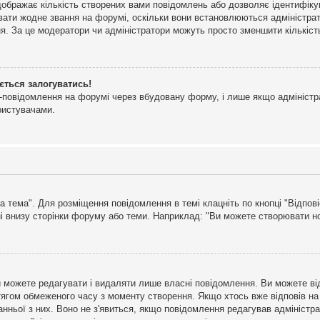
дображає кількість створених вами повідомлень або дозволяє ідентифіку
ювати жодне звання на форумі, оскільки вони встановлюються адміністра
я. За це модератори чи адміністратори можуть просто зменшити кількіс
ється залогуватись!
l-повідомлення на форумі через вбудовану форму, і лише якщо адміністр
ристувачами.
а тема". Для розміщення повідомлення в темі клацніть по кнопці "Відпо
і внизу сторінки форуму або теми. Наприклад: "Ви можете створювати нов
 можете редагувати і видаляти лише власні повідомлення. Ви можете ві
ягом обмеженого часу з моменту створення. Якщо хтось вже відповів на 
станньої з них. Воно не з'явиться, якщо повідомлення редагував адмініс