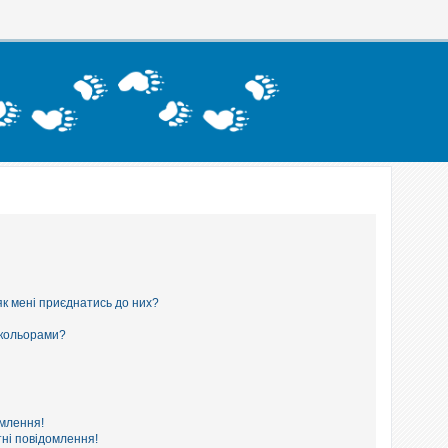
як мені приєднатись до них?
 кольорами?
омлення!
ні повідомлення!