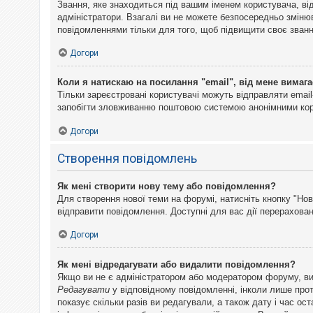
Звання, яке знаходиться під вашим іменем користувача, ві
адміністратори. Взагалі ви не можете безпосередньо змін
повідомленнями тільки для того, щоб підвищити своє званн
Догори
Коли я натискаю на посилання "email", від мене вимага
Тільки зареєстровані користувачі можуть відправляти emai
запобігти зловживанню поштовою системою анонімними ко
Догори
Створення повідомлень
Як мені створити нову тему або повідомлення?
Для створення нової теми на форумі, натисніть кнопку "Нов
відправити повідомлення. Доступні для вас дії перерахован
Догори
Як мені відредагувати або видалити повідомлення?
Якщо ви не є адміністратором або модератором форуму, ви
Редагувати
у відповідному повідомленні, інколи лише прот
показує скільки разів ви редагували, а також дату і час о