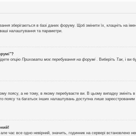
ня зберігаються в базі даних форуму. Щоб змінити їх, клацніть на імені 
і ваші налаштування та параметри.
орумі"?
айдете опцію
Приховати моє перебування на форумі
. Виберіть
Так
, і ви
му поясу, а не тому, в якому перебуваєте ви. В цьому випадку змініть в
вого поясу та багатьох інших налаштувань доступна лише зареєстрованим
рний!
але час все одно невірний, значить, годинник на сервері встановлено н