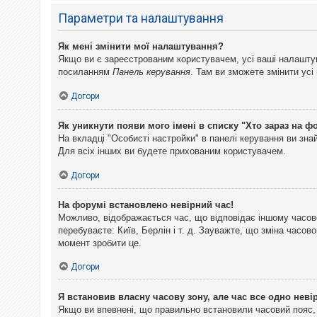
Параметри та налаштування
Як мені змінити мої налаштування?
Якщо ви є зареєстрованим користувачем, усі ваші налаштуван
посиланням
Панель керування
. Там ви зможете змінити ус
Догори
Як уникнути появи мого імені в списку "Хто зараз на ф
На вкладці "Особисті настройки" в панелі керування ви зн
Для всіх інших ви будете прихованим користувачем.
Догори
На форумі встановлено невірний час!
Можливо, відображається час, що відповідає іншому часово
перебуваєте: Київ, Берлін і т. д. Зауважте, що зміна часо
момент зробити це.
Догори
Я встановив власну часову зону, але час все одно неві
Якщо ви впевнені, що правильно встановили часовий пояс, 