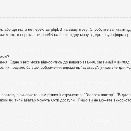
і, або ще ніхто не переклав phpBB на вашу мову. Спробуйте запитати ад
 самі можете перекласти phpBB на свою рідну мову. Додаткову інформаці
вача?
ня. Одне з них може відноситись до вашого звання, зазвичай у вигляді зі
е, як правило більше, зображення відомо як "аватара", унікальне для к
аватару з використанням різних інструментів: "Галерея аватар", "Відда
акож які типи аватар можуть бути доступні. Якщо ви не можете використо