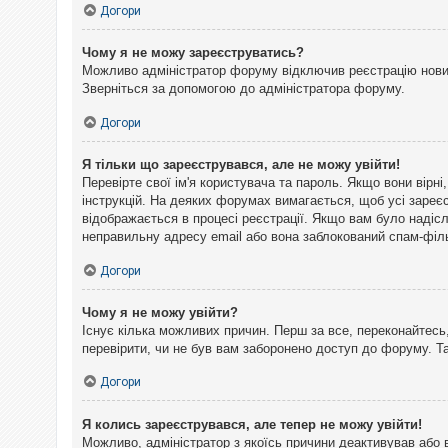
Догори
Чому я не можу зареєструватись?
Можливо адміністратор форуму відключив реєстрацію нових 
Зверніться за допомогою до адміністратора форуму.
Догори
Я тільки що зареєструвався, але не можу увійти!
Перевірте свої ім'я користувача та пароль. Якщо вони вірн
інструкцій. На деяких форумах вимагається, щоб усі зареє
відображається в процесі реєстрації. Якщо вам було надіс
неправильну адресу email або вона заблокований спам-філь
Догори
Чому я не можу увійти?
Існує кілька можливих причин. Перш за все, переконайтесь,
перевірити, чи не був вам заборонено доступ до форуму. 
Догори
Я колись зареєструвався, але тепер не можу увійти!
Можливо, адміністратор з якоїсь причини деактивував або 