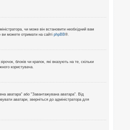
міністратора, чи може він встановити необхідний вам
ю ви можете отримати на сайті
phpBB
®.
рочок, блоків чи крапок, які вказують на те, скільки
ожного користувача.
лена аватара" або "Завантажувана аватара". Від
вувати аватари, зверніться до адміністратора для