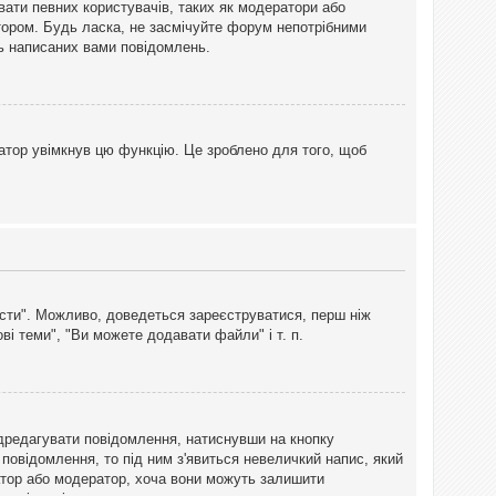
вати певних користувачів, таких як модератори або
тором. Будь ласка, не засмічуйте форум непотрібними
ть написаних вами повідомлень.
атор увімкнув цю функцію. Це зроблено для того, щоб
вісти". Можливо, доведеться зареєструватися, перш ніж
і теми", "Ви можете додавати файли" і т. п.
дредагувати повідомлення, натиснувши на кнопку
повідомлення, то під ним з'явиться невеличкий напис, який
тратор або модератор, хоча вони можуть залишити