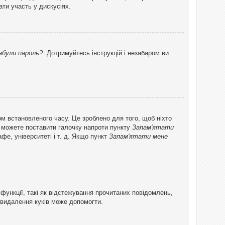
ти участь у дискусіях.
абули пароль?
. Дотримуйтесь інструкцій і незабаром ви
ом встановленого часу. Це зроблено для того, щоб ніхто
ви можете поставити галочку напроти пункту
Запам'ятати
фе, університеті і т. д. Якщо пункт
Запам'ятати мене
функції, такі як відстежування прочитаних повідомлень,
 видалення куків може допомогти.