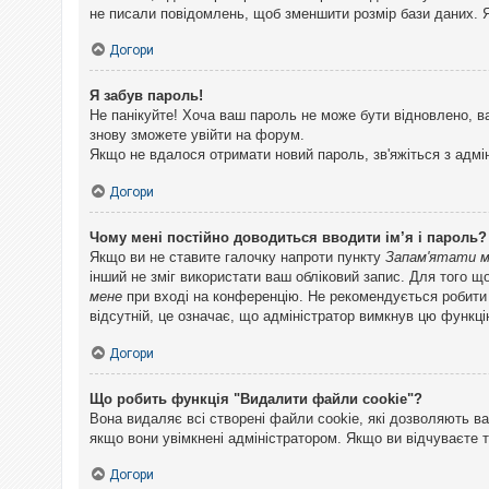
не писали повідомлень, щоб зменшити розмір бази даних. Я
Догори
Я забув пароль!
Не панікуйте! Хоча ваш пароль не може бути відновлено, в
знову зможете увійти на форум.
Якщо не вдалося отримати новий пароль, зв'яжіться з адмі
Догори
Чому мені постійно доводиться вводити ім’я і пароль?
Якщо ви не ставите галочку напроти пункту
Запам'ятати 
інший не зміг використати ваш обліковий запис. Для того щ
мене
при вході на конференцію. Не рекомендується робити це
відсутній, це означає, що адміністратор вимкнув цю функці
Догори
Що робить функція "Видалити файли cookie"?
Вона видаляє всі створені файли cookie, які дозволяють ва
якщо вони увімкнені адміністратором. Якщо ви відчуваєте 
Догори