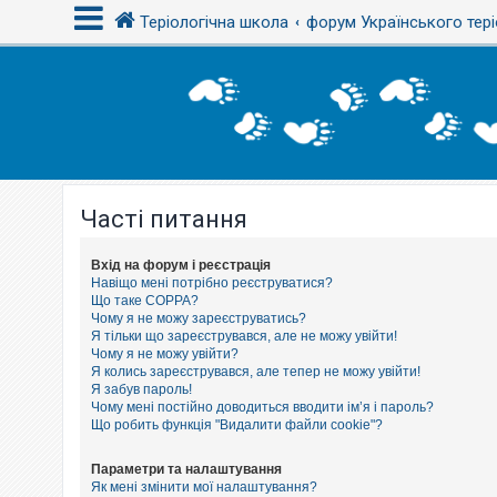
Теріологічна школа
форум Українського тері
В
х
і
д
Часті питання
Р
е
є
с
Вхід на форум і реєстрація
т
Навіщо мені потрібно реєструватися?
р
Що таке COPPA?
а
Чому я не можу зареєструватись?
ц
Я тільки що зареєструвався, але не можу увійти!
і
Чому я не можу увійти?
я
Я колись зареєструвався, але тепер не можу увійти!
Я забув пароль!
Чому мені постійно доводиться вводити ім’я і пароль?
Т
Що робить функція "Видалити файли cookie"?
е
м
и
Параметри та налаштування
б
Як мені змінити мої налаштування?