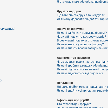
Я отримав спам або образливий email
Друзі та недруги
Що таке список друзів та недругів?
Як я можу додавати / видаляти корист
логуватись!
Пошук по форумах
Як мені здійснити пошук на форумі?
Чому мій пошук не дає результатів?
В результаті пошуку я отримав порож
Як мені знайти учасників форуму?
Як мені знайти власні повідомлення
Абонементи і закладки
Чим закладки відрізняються від підп
Як мені зробити закладку або підпи
Як мені підписатись на певний фору
Як мені відмовитись від підписки?
я?
Вкладення
Які саме файли можна приєднувати 
Як мені знайти усі приєднані мною 
Інформація про phpBB
Хто створив цей форум?