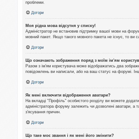
проблеми.
Догори
Моя рідна мова відсутня у списку!
Адміністратор не встановив підтримку вашої мови на форум
мовний пакет. Якщо такого мовного пакета не існує, то ви
Догори
Що означають зображення поряд з моїм ім'ям користу
Разом з ім'ям користувача може відображатись два зображен
повідомлень ви написали, або на ваш статус на форумі. Інш
Догори
Як мені включити відображення аватари?
На вкладці "Профіль" особистого розділу ви можете додати 
адміністратора форуму залежить чи дозволені аватари, а т
з'ясування причин.
Догори
Що таке моє звання і як мені його змінити?