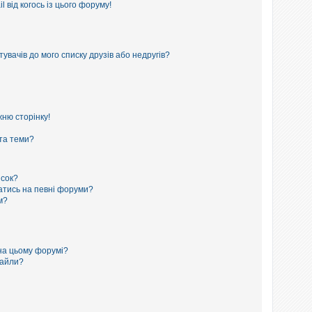
 від когось із цього форуму!
увачів до мого списку друзів або недругів?
ню сторінку!
 та теми?
исок?
сатись на певні форуми?
м?
на цьому форумі?
файли?