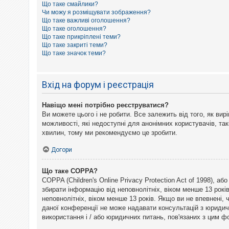
Що таке смайлики?
к
Чи можу я розміщувати зображення?
Що таке важливі оголошення?
Що таке оголошення?
Д
Що таке прикріплені теми?
о
Що таке закриті теми?
п
Що таке значок теми?
о
м
о
г
Вхід на форум і реєстрація
а
Навіщо мені потрібно реєструватися?
Ви можете цього і не робити. Все залежить від того, як ви
можливості, які недоступні для анонімних користувачів, так
хвилин, тому ми рекомендуємо це зробити.
Догори
Що таке COPPA?
COPPA (Children's Online Privacy Protection Act of 1998), а
збирати інформацію від неповнолітніх, віком менше 13 рокі
неповнолітніх, віком менше 13 років. Якщо ви не впевнені,
даної конференції не може надавати консультацій з юридични
використання і / або юридичних питань, пов'язаних з цим 