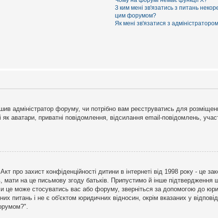
Чому на форумі немає функції X?
З ким мені зв'язатись з питань некор
цим форумом?
Як мені зв'язатися з адміністраторо
рішив адміністратор форуму, чи потрібно вам реєструватись для розміщен
і як аватари, приватні повідомлення, відсилання email-повідомлень, участ
бо Акт про захист конфіденційності дитини в інтернеті від 1998 року - це 
в, мати на це письмову згоду батьків. Припустимо й інше підтвердження щ
 чи це може стосуватись вас або форуму, зверніться за допомогою до юри
х питань і не є об'єктом юридичних відносин, окрім вказаних у відповіді
форумом?".