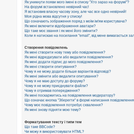
е
Як уникнути появи мого імені в списку "Хто зараз на форумі"?
з
На форумі встановлено невірний час!
в
Я встановив власну часову зону, але час все одно невірний!
і
Моя рідна мова відсутня у списку!
д
п
Що означають зображення поряд з моїм ім'ям користувача?
о
Як мені включити відображення аватари?
в
Що таке моє звання і як мені його змінити?
і
Коли я натискаю на посилання "email", від мене вимагається за
д
е
й
Створення повідомлень
Як мені створити нову тему або повідомлення?
Як мені відредагувати або видалити повідомлення?
Як мені додати підпис до мого повідомлення?
А
к
Як мені створити опитування?
т
Чому я не можу додати більше варіантів відповіді?
и
Як мені змінити або видалити опитування?
в
Чому я не маю доступу до форуму?
н
Чому я не можу приєднувати файли?
і
Чому я отримав попередження?
т
Як мені поскаржитись на повідомлення модератору?
е
м
Що означає кнопка "Зберегти" в формі написання повідомленн
и
Чому моє повідомлення потребує схвалення?
Як мені знову підняти мою тему?
П
Форматування тексту і типи тем
о
Що таке BBCode?
ш
Чи можу я використовувати HTML?
у