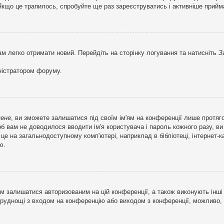
кщо це трапилось, спробуйте ще раз зареєструватись і активніше прийма
ам легко отримати новий. Перейдіть на сторінку логування та натисніть
З
ністратором форуму.
мене
, ви зможете залишатися під своїм ім'ям на конференції лише протяг
об вам не доводилося вводити ім'я користувача і пароль кожного разу, 
 на загальнодоступному комп'ютері, наприклад в бібліотеці, інтернет-ка
ю.
м залишатися авторизованим на цій конференції, а також виконують інші 
труднощі з входом на конференцію або виходом з конференції, можливо,