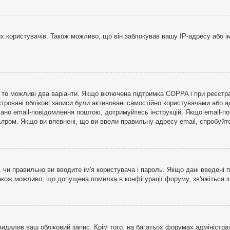
користувачів. Також можливо, що він заблокував вашу IP-адресу або ім
і, то можливі два варіанти. Якщо включена підтримка COPPA і при реєстр
стровані облікові записи були активовані самостійно користувачами або 
лано email-повідомлення поштою, дотримуйтесь інструкцій. Якщо email-п
тром. Якщо ви впевнені, що ви ввели правильну адресу email, спробуйте 
 чи правильно ви вводите ім'я користувача і пароль. Якщо дані введені п
Також можливо, що допущена помилка в конфігурації форуму, зв'яжіться 
видалив ваш обліковий запис. Крім того, на багатьох форумах адміністра