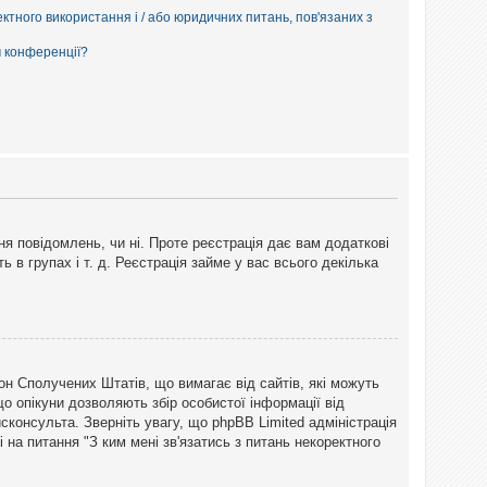
ектного використання і / або юридичних питань, пов'язаних з
м конференції?
ня повідомлень, чи ні. Проте реєстрація дає вам додаткові
ь в групах і т. д. Реєстрація займе у вас всього декілька
закон Сполучених Штатів, що вимагає від сайтів, які можуть
о опікуни дозволяють збір особистої інформації від
сконсульта. Зверніть увагу, що phpBB Limited адміністрація
 на питання "З ким мені зв'язатись з питань некоректного