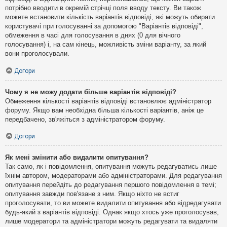
потрібно вводити в окремій стрічці поля вводу тексту. Ви також
можете встановити кількість варіантів відповіді, які можуть обирати
користувачі при голосуванні за допомогою "Варіантів відповіді",
обмеження в часі для голосування в днях (0 для вічного
голосування) і, на сам кінець, можливість зміни варіанту, за який
вони проголосували.
Догори
Чому я не можу додати більше варіантів відповіді?
Обмеження кількості варіантів відповіді встановлює адміністратор
форуму. Якщо вам необхідна більша кількості варіантів, аніж це
передбачено, зв'яжіться з адміністратором форуму.
Догори
Як мені змінити або видалити опитування?
Так само, як і повідомлення, опитування можуть редагуватись лише
їхнім автором, модераторами або адміністраторами. Для редагування
опитування перейдіть до редагування першого повідомлення в темі;
опитування завжди пов'язане з ним. Якщо ніхто не встиг
проголосувати, то ви можете видалити опитування або відредагувати
будь-який з варіантів відповіді. Однак якщо хтось уже проголосував,
лише модератори та адміністратори можуть редагувати та видаляти