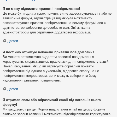
Я не можу відсилати приватні повідомлення!
Це може бути одна з трьох причин: ви не зареєструвались і / або не
ввійшли на форум, адміністрація відімкнула можливість
використовувати приватні повідомлення на всьому форумі або ж
адміністратор заборонив це особисто вам. Зв'яжіться з
адміністратором для отримання додаткової інформації.
Догори
Я постійно отримую небажані приватні повідомлення!
Ви можете автоматично видаляти особисті повідомлення
користувачів, скориставшись правилами для повідомлень у вашій
Панелі керування. Якщо ви отримуєте образливі приватні
повідомлення від одного з учасників, відправте скаргу на це
повідомлення модераторам; вони можуть заборонити йому
надсилання приватних повідомлень.
Догори
Я отримав спам або образливий email від когось із цього
форуму!
Ми шкодуємо про це. Форма надсилання email на цьому форумі
включає засоби безпеки і можливість відслідковувати користувачів,