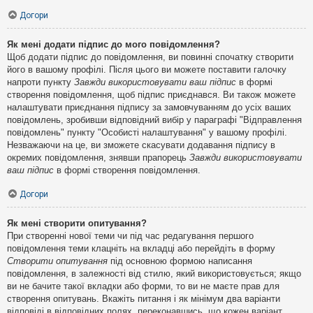
Догори
Як мені додати підпис до мого повідомлення?
Щоб додати підпис до повідомлення, ви повинні спочатку створити
його в вашому профілі. Після цього ви можете поставити галочку
напроти пункту
Завжди використовувати ваш підпис
в формі
створення повідомлення, щоб підпис приєднався. Ви також можете
налаштувати приєднання підпису за замовчуванням до усіх ваших
повідомлень, зробивши відповідний вибір у параграфі "Відправлення
повідомлень" пункту "Особисті налаштування" у вашому профілі.
Незважаючи на це, ви зможете скасувати додавання підпису в
окремих повідомлення, знявши прапорець
Завжди використовувати
ваш підпис
в формі створення повідомлення.
Догори
Як мені створити опитування?
При створенні нової теми чи під час редагування першого
повідомлення теми клацніть на вкладці або перейдіть в форму
Створити опитування
під основною формою написання
повідомлення, в залежності від стилю, який використовується; якщо
ви не бачите такої вкладки або форми, то ви не маєте прав для
створення опитувань. Вкажіть питання і як мінімум два варіанти
відповіді в відповідних полях, переконавшись, що кожен варіант