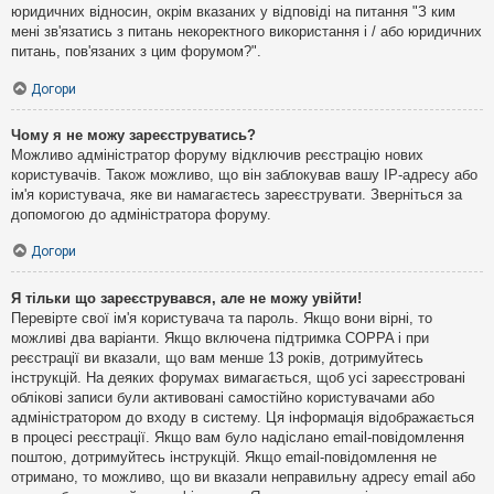
юридичних відносин, окрім вказаних у відповіді на питання "З ким
мені зв'язатись з питань некоректного використання і / або юридичних
питань, пов'язаних з цим форумом?".
Догори
Чому я не можу зареєструватись?
Можливо адміністратор форуму відключив реєстрацію нових
користувачів. Також можливо, що він заблокував вашу IP-адресу або
ім'я користувача, яке ви намагаєтесь зареєструвати. Зверніться за
допомогою до адміністратора форуму.
Догори
Я тільки що зареєструвався, але не можу увійти!
Перевірте свої ім'я користувача та пароль. Якщо вони вірні, то
можливі два варіанти. Якщо включена підтримка COPPA і при
реєстрації ви вказали, що вам менше 13 років, дотримуйтесь
інструкцій. На деяких форумах вимагається, щоб усі зареєстровані
облікові записи були активовані самостійно користувачами або
адміністратором до входу в систему. Ця інформація відображається
в процесі реєстрації. Якщо вам було надіслано email-повідомлення
поштою, дотримуйтесь інструкцій. Якщо email-повідомлення не
отримано, то можливо, що ви вказали неправильну адресу email або