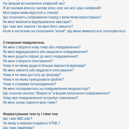
е
На форумі встановлено невірний час!
з
Я встановив власну часову зону, але час все одно невірний!
в
і
Моя рідна мова відсутня у списку!
д
Що означають зображення поряд з моїм ім'ям користувача?
п
Як мені включити відображення аватари?
о
Що таке моє звання і як мені його змінити?
в
Коли я натискаю на посилання "email", від мене вимагається залогуватись!
і
д
е
Створення повідомлень
й
Як мені створити нову тему або повідомлення?
Як мені відредагувати або видалити повідомлення?
Як мені додати підпис до мого повідомлення?
А
Як мені створити опитування?
к
Чому я не можу додати більше варіантів відповіді?
т
Як мені змінити або видалити опитування?
и
Чому я не маю доступу до форуму?
в
Чому я не можу приєднувати файли?
н
Чому я отримав попередження?
і
т
Як мені поскаржитись на повідомлення модератору?
е
Що означає кнопка "Зберегти" в формі написання повідомлення?
м
Чому моє повідомлення потребує схвалення?
и
Як мені знову підняти мою тему?
Форматування тексту і типи тем
П
Що таке BBCode?
о
Чи можу я використовувати HTML?
ш
Що таке смайлики?
у