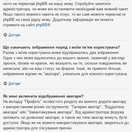
ніхто не переклав phpBB на вашу мову. Спробуйте запитати
адміністратора, чи може він встановити необхідний вам мовний пакет.
Якщо такого мовного пакета не існує, то ви самі можете перекласти
phpBB на свою рідну мову. Додаткову інформацію ви можете
отримати на сайті
phpBB
®.
Догори
Що означають зображення поряд з моїм ім'ям користувача?
Разом з ім'ям користувача може відображатись два зображення.
Одне з них може відноситись до вашого звання, зазвичай у вигляді
зірочок, блоків чи крапок, які вказують на те, скільки повідомлень ви
написали, або на ваш статус на форумі. Інше, як правило більше,
зображення відомо як "аватара", унікальне для кожного користувача.
Догори
Як мені включити відображення аватари?
На вкладці "Профіль" особистого розділу ви можете додати аватару
з використанням різних інструментів: "Галерея аватар", "Віддалена
аватара" або "Завантажувана аватара". Від адміністратора форуму
залежить чи дозволені аватари, а також які типи аватар можуть бути
доступні. Якщо ви не можете використовувати аватари, зверніться до
адміністратора для з'ясування причин.