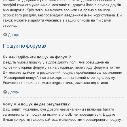
профілі кожного учасника є можливість додати його в список друзів
або недругів. Крім того, ви можете зробити це прямо з вашого
особистого розділу, безпосереднім введенням імені користувача. Ви
також можете видаляти учасників з ваших списків на тій самій
сторінці.
Догори
Пошук по форумах
Як мені здійснити пошук на форумі?
Введіть умови пошуку у відповідному полі, яке розміщене на
головній сторінці форуму та на сторінках перегляду форумів та тем.
Ви можете здійснити розширений пошук, перейшовши за посиланням
"Розширений пошук", яке знаходиться на кожній сторінці форуму.
Розміщення посилань може відрізнятись, залежно від стилю.
Догори
Чому мій пошук не дає результатів?
Ваш запит, можливо, був доволі невизначеним і включав багато
загальних слів, пошук за якими в phpBB не провадиться. Будьте
більш конкретні і скористайтесь можливостями розширеного пошуку.