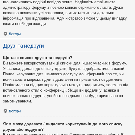
що надсилають подібні повідомлення. Надішліть email-листа
адміністратору форуму з повною копією отриманого листа. Дуже
важливо включити усі заголовки, в яких міститься детальна
інформація про відправника. Адміністратор зможе у цьому випадку
вжити необхідні заходи.
Догори
Друзі та недруги
Що таке список друзів та недругів?
Ви можете використовувати ці списки для інших учасників форуму.
Учасники, додані до списку друзів, будуть відображатись в вашій
Панелі керування для швидкого доступу до інформації про те, чи
вони зараз в мережі, і для відсилання їм приватних повідомлень.
Повідомлення від цих користувачів можуть виділятись, залежно від
встановленого стилю конференції. Якщо ви додали учасника в
список ваших недругів, усі його повідомлення буде приховано за
замовчуванням.
Догори
Як я можу додавати / видаляти користувачів до мого списку
друзів або недругів?
Ви можете додавати учасників в свої списки двома способами. В