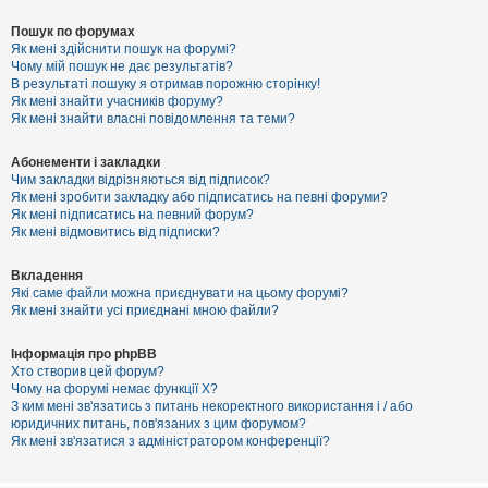
Пошук по форумах
Як мені здійснити пошук на форумі?
Чому мій пошук не дає результатів?
В результаті пошуку я отримав порожню сторінку!
Як мені знайти учасників форуму?
Як мені знайти власні повідомлення та теми?
Абонементи і закладки
Чим закладки відрізняються від підписок?
Як мені зробити закладку або підписатись на певні форуми?
Як мені підписатись на певний форум?
Як мені відмовитись від підписки?
Вкладення
Які саме файли можна приєднувати на цьому форумі?
Як мені знайти усі приєднані мною файли?
Інформація про phpBB
Хто створив цей форум?
Чому на форумі немає функції X?
З ким мені зв'язатись з питань некоректного використання і / або
юридичних питань, пов'язаних з цим форумом?
Як мені зв'язатися з адміністратором конференції?