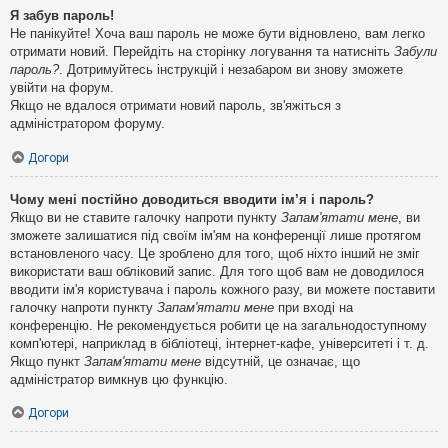
Я забув пароль!
Не панікуйте! Хоча ваш пароль не може бути відновлено, вам легко
отримати новий. Перейдіть на сторінку логування та натисніть
Забули
пароль?
. Дотримуйтесь інструкцій і незабаром ви знову зможете
увійти на форум.
Якщо не вдалося отримати новий пароль, зв'яжіться з
адміністратором форуму.
Догори
Чому мені постійно доводиться вводити ім’я і пароль?
Якщо ви не ставите галочку напроти пункту
Запам'ятати мене
, ви
зможете залишатися під своїм ім'ям на конференції лише протягом
встановленого часу. Це зроблено для того, щоб ніхто інший не зміг
використати ваш обліковий запис. Для того щоб вам не доводилося
вводити ім'я користувача і пароль кожного разу, ви можете поставити
галочку напроти пункту
Запам'ятати мене
при вході на
конференцію. Не рекомендується робити це на загальнодоступному
комп'ютері, наприклад в бібліотеці, інтернет-кафе, університеті і т. д.
Якщо пункт
Запам'ятати мене
відсутній, це означає, що
адміністратор вимкнув цю функцію.
Догори