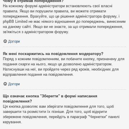
Чому я отримав попередження?
На кожному форумі адміністратори встановлюють свої власні
правила. Якщо ви порушили правила, ви можете отримати
попередження. Врахуйте, що це рішення адміністратора форуму, і
phpBB Limited не має ніякого відношення до попереджень, винесеним
на даному сайті. Якщо ви не знаєте, за що отримали попередження,
зв'яжіться з адміністратором форуму.
Догори
Як мені поскаржитись на повідомлення модератору?
Поряд з кожним повідомленням, ви побачите кнопку, призначену для
подання скарги на нього, якщо це дозволено адміністратором.
Натиснувши на неї, ви пройдете через ряд кроків, необхідних для
відправлення подання на повідомлення.
Догори
Що означає кнопка "Зберегти" в формі написання
повідомлення?
Ця кнопка дозволяє вам зберігати повідомлення для того, щоб
завершити та розмістити їх пізніше. Для того, щоб відкрити
збережене повідомлення, перейдіть в параграф "Чернетки" панелі
керування.