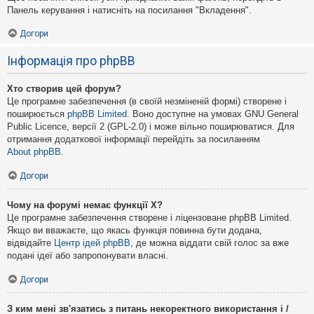
Панель керування і натисніть на посилання "Вкладення".
Догори
Інформація про phpBB
Хто створив цей форум?
Це програмне забезпечення (в своїй незміненій формі) створене і
поширюється
phpBB Limited
. Воно доступне на умовах GNU General
Public Licence, версії 2 (GPL-2.0) і може вільно поширюватися. Для
отримання додаткової інформації перейдіть за посиланням
About phpBB
.
Догори
Чому на форумі немає функції X?
Це програмне забезпечення створене і ліцензоване phpBB Limited.
Якщо ви вважаєте, що якась функція повинна бути додана,
відвідайте
Центр ідей phpBB
, де можна віддати свій голос за вже
подані ідеї або запропонувати власні.
Догори
З ким мені зв'язатись з питань некоректного використання і /