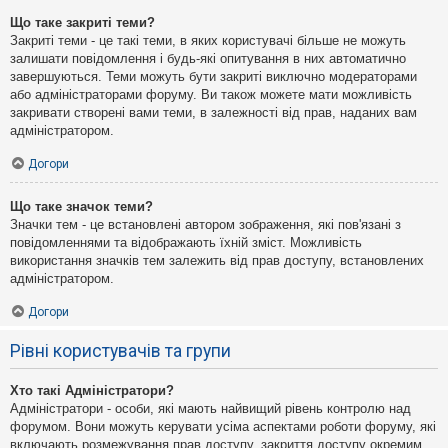
Що таке закриті теми?
Закриті теми - це такі теми, в яких користувачі більше не можуть
залишати повідомлення і будь-які опитування в них автоматично
завершуються. Теми можуть бути закриті виключно модераторами
або адміністраторами форуму. Ви також можете мати можливість
закривати створені вами теми, в залежності від прав, наданих вам
адміністратором.
Догори
Що таке значок теми?
Значки тем - це встановлені автором зображення, які пов'язані з
повідомленнями та відображають їхній зміст. Можливість
використання значків тем залежить від прав доступу, встановлених
адміністратором.
Догори
Рівні користувачів та групи
Хто такі Адміністратори?
Адміністратори - особи, які мають найвищий рівень контролю над
форумом. Вони можуть керувати усіма аспектами роботи форуму, які
включають розмежування прав доступу, закриття доступу окремим