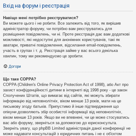
Вхід на форум і реєстрація
Навіщо мені потрібно реєструватися?
Ви можете цього і не робити. Все залежить від того, як вирішив
адміністратор форуму, чи потрібно вам реєструватись для
розміщення повідомлень, чи ні. Проте реєстрація дає вам додаткові
можливості, які недоступні для анонімних користувачів, такі як
аватари, приватні повідомлення, відсилання email-повідомлень,
участь в групах і т. д. Реєстрація займе у вас всього декілька
хвилин, тому ми рекомендуємо це зробити.
Догори
Що таке COPPA?
COPPA (Children's Online Privacy Protection Act of 1998), або Акт про
захист конфіденційності дитини в інтернеті від 1998 року - це закон
Сполучених Штатів, що вимагає від сайтів, які можуть збирати
інформацію від неповнолітніх, віком менше 13 років, мати на це
письмову згоду батьків. Припустимо й інше підтвердження що
опікуни дозволяють збір особистої інформації від неповнолітніх,
віком менше 13 років. Якщо ви не впевнені, чи це може стосуватись
вас або форуму, зверніться за допомогою до юрисконсульта.
Зверніть увагу, що phpBB Limited адміністрація даної конференції не
може надавати консультацій з юридичних питань і не є об'єктом