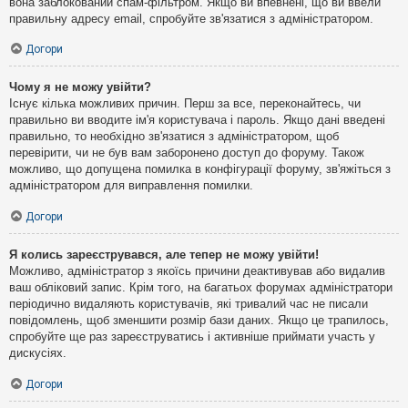
вона заблокований спам-фільтром. Якщо ви впевнені, що ви ввели
правильну адресу email, спробуйте зв'язатися з адміністратором.
Догори
Чому я не можу увійти?
Існує кілька можливих причин. Перш за все, переконайтесь, чи
правильно ви вводите ім'я користувача і пароль. Якщо дані введені
правильно, то необхідно зв'язатися з адміністратором, щоб
перевірити, чи не був вам заборонено доступ до форуму. Також
можливо, що допущена помилка в конфігурації форуму, зв'яжіться з
адміністратором для виправлення помилки.
Догори
Я колись зареєструвався, але тепер не можу увійти!
Можливо, адміністратор з якоїсь причини деактивував або видалив
ваш обліковий запис. Крім того, на багатьох форумах адміністратори
періодично видаляють користувачів, які тривалий час не писали
повідомлень, щоб зменшити розмір бази даних. Якщо це трапилось,
спробуйте ще раз зареєструватись і активніше приймати участь у
дискусіях.
Догори