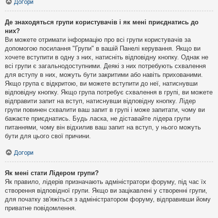
Догори
Де знаходяться групи користувачів і як мені приєднатись до
них?
Ви можете отримати інформацію про всі групи користувачів за
допомогою посилання "Групи" в вашій Панелі керування. Якщо ви
хочете вступити в одну з них, натисніть відповідну кнопку. Однак не
всі групи є загальнодоступними. Деякі з них потребують схвалення
для вступу в них, можуть бути закритими або навіть прихованими.
Якщо група є відкритою, ви можете вступити до неї, натиснувши
відповідну кнопку. Якщо група потребує схвалення в групі, ви можете
відправити запит на вступ, натиснувши відповідну кнопку. Лідер
групи повинен схвалити ваш запит в групі і може запитати, чому ви
бажаєте приєднатись. Будь ласка, не діставайте лідера групи
питаннями, чому він відхилив ваш запит на вступ, у нього можуть
бути для цього свої причини.
Догори
Як мені стати Лідером групи?
Як правило, лідерів призначають адміністратори форуму, під час їх
створення відповідної групи. Якщо ви зацікавлені у створенні групи,
для початку зв'яжіться з адміністратором форуму, відправивши йому
приватне повідомлення.