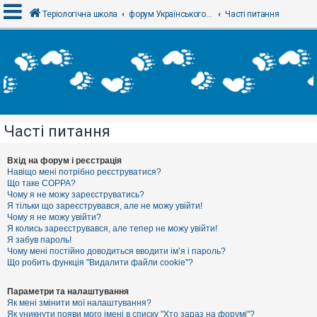
Теріологічна школа
форум Українського теріологічного товариства
Часті питання
В
х
і
д
Часті питання
Р
е
є
Вхід на форум і реєстрація
с
Навіщо мені потрібно реєструватися?
т
Що таке COPPA?
р
Чому я не можу зареєструватись?
а
Я тільки що зареєструвався, але не можу увійти!
ц
Чому я не можу увійти?
і
я
Я колись зареєструвався, але тепер не можу увійти!
Я забув пароль!
Чому мені постійно доводиться вводити ім’я і пароль?
Що робить функція "Видалити файли cookie"?
Т
е
м
Параметри та налаштування
и
Як мені змінити мої налаштування?
б
Як уникнути появи мого імені в списку "Хто зараз на форумі"?