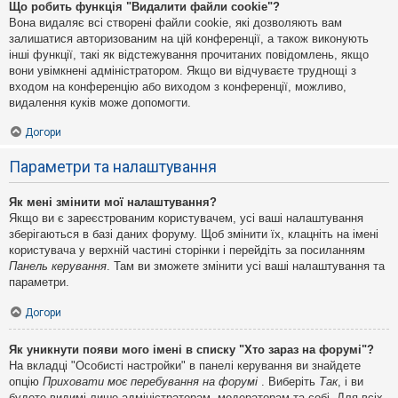
Що робить функція "Видалити файли cookie"?
Вона видаляє всі створені файли cookie, які дозволяють вам
залишатися авторизованим на цій конференції, а також виконують
інші функції, такі як відстежування прочитаних повідомлень, якщо
вони увімкнені адміністратором. Якщо ви відчуваєте труднощі з
входом на конференцію або виходом з конференції, можливо,
видалення куків може допомогти.
Догори
Параметри та налаштування
Як мені змінити мої налаштування?
Якщо ви є зареєстрованим користувачем, усі ваші налаштування
зберігаються в базі даних форуму. Щоб змінити їх, клацніть на імені
користувача у верхній частині сторінки і перейдіть за посиланням
Панель керування
. Там ви зможете змінити усі ваші налаштування та
параметри.
Догори
Як уникнути появи мого імені в списку "Хто зараз на форумі"?
На вкладці "Особисті настройки" в панелі керування ви знайдете
опцію
Приховати моє перебування на форумі
. Виберіть
Так
, і ви
будете видимі лише адміністраторам, модераторам та собі. Для всіх