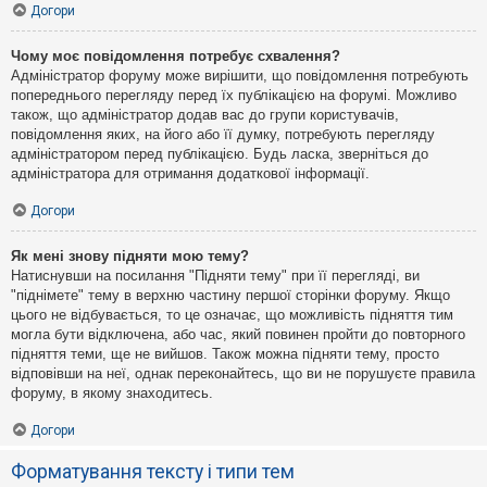
Догори
Чому моє повідомлення потребує схвалення?
Адміністратор форуму може вирішити, що повідомлення потребують
попереднього перегляду перед їх публікацією на форумі. Можливо
також, що адміністратор додав вас до групи користувачів,
повідомлення яких, на його або її думку, потребують перегляду
адміністратором перед публікацією. Будь ласка, зверніться до
адміністратора для отримання додаткової інформації.
Догори
Як мені знову підняти мою тему?
Натиснувши на посилання "Підняти тему" при її перегляді, ви
"піднімете" тему в верхню частину першої сторінки форуму. Якщо
цього не відбувається, то це означає, що можливість підняття тим
могла бути відключена, або час, який повинен пройти до повторного
підняття теми, ще не вийшов. Також можна підняти тему, просто
відповівши на неї, однак переконайтесь, що ви не порушуєте правила
форуму, в якому знаходитесь.
Догори
Форматування тексту і типи тем