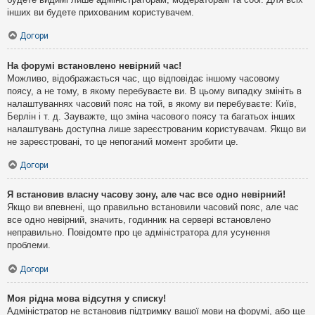
інших ви будете прихованим користувачем.
Догори
На форумі встановлено невірний час!
Можливо, відображається час, що відповідає іншому часовому
поясу, а не тому, в якому перебуваєте ви. В цьому випадку змініть в
налаштуваннях часовий пояс на той, в якому ви перебуваєте: Київ,
Берлін і т. д. Зауважте, що зміна часового поясу та багатьох інших
налаштувань доступна лише зареєстрованим користувачам. Якщо ви
не зареєстровані, то це непоганий момент зробити це.
Догори
Я встановив власну часову зону, але час все одно невірний!
Якщо ви впевнені, що правильно встановили часовий пояс, але час
все одно невірний, значить, годинник на сервері встановлено
неправильно. Повідомте про це адміністратора для усунення
проблеми.
Догори
Моя рідна мова відсутня у списку!
Адміністратор не встановив підтримку вашої мови на форумі, або ще