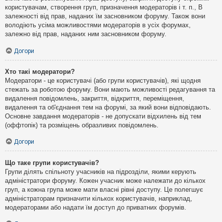
користувачам, створення груп, призначення модераторів і т. п., В
залежності від прав, наданих їм засновником форуму. Також вони
володіють усіма можливостями модераторів в усіх форумах,
залежно від прав, наданих ним засновником форуму.
Догори
Хто такі модератори?
Модератори - це користувачі (або групи користувачів), які щодня
стежать за роботою форуму. Вони мають можливості редагування та
видалення повідомлень, закриття, відкриття, переміщення,
видалення та об'єднання тем на форумі, за який вони відповідають.
Основне завдання модераторів - не допускати відхилень від тем
(оффтопік) та розміщень образливих повідомлень.
Догори
Що таке групи користувачів?
Групи ділять спільноту учасників на підрозділи, якими керують
адміністратори форуму. Кожен учасник може належати до кількох
груп, а кожна група може мати власні рівні доступу. Це полегшує
адміністраторам призначити кількох користувачів, наприклад,
модераторами або надати їм доступ до приватних форумів.