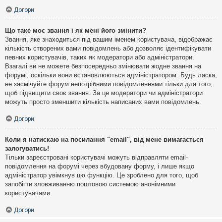
Догори
Що таке моє звання і як мені його змінити?
Звання, яке знаходиться під вашим іменем користувача, відображає
кількість створених вами повідомлень або дозволяє ідентифікувати
певних користувачів, таких як модератори або адміністратори.
Взагалі ви не можете безпосередньо змінювати жодне звання на
форумі, оскільки вони встановлюються адміністратором. Будь ласка,
не засмічуйте форум непотрібними повідомленнями тільки для того,
щоб підвищити своє звання. За це модератори чи адміністратори
можуть просто зменшити кількість написаних вами повідомлень.
Догори
Коли я натискаю на посилання "email", від мене вимагається
залогуватись!
Тільки зареєстровані користувачі можуть відправляти email-
повідомлення на форумі через вбудовану форму, і лише якщо
адміністратор увімкнув цю функцію. Це зроблено для того, щоб
запобігти зловживанню поштовою системою анонімними
користувачами.
Догори