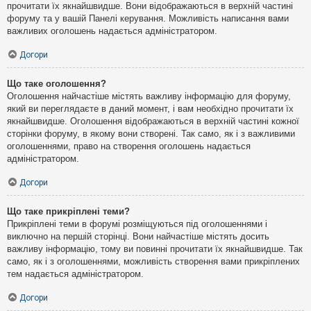
прочитати їх якнайшвидше. Вони відображаються в верхній частині
форуму та у вашій Панелі керування. Можливість написання вами
важливих оголошень надається адміністратором.
Догори
Що таке оголошення?
Оголошення найчастіше містять важливу інформацію для форуму,
який ви переглядаєте в даний момент, і вам необхідно прочитати їх
якнайшвидше. Оголошення відображаються в верхній частині кожної
сторінки форуму, в якому вони створені. Так само, як і з важливими
оголошеннями, право на створення оголошень надається
адміністратором.
Догори
Що таке прикріплені теми?
Прикріплені теми в форумі розміщуються під оголошеннями і
виключно на першій сторінці. Вони найчастіше містять досить
важливу інформацію, тому ви повинні прочитати їх якнайшвидше. Так
само, як і з оголошеннями, можливість створення вами прикріплених
тем надається адміністратором.
Догори