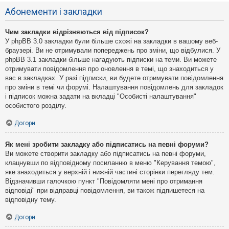
Абонементи і закладки
Чим закладки відрізняються від підписок?
У phpBB 3.0 закладки були більше схожі на закладки в вашому веб-
браузері. Ви не отримували попереджень про зміни, що відбулися. У
phpBB 3.1 закладки більше нагадують підписки на теми. Ви можете
отримувати повідомлення про оновлення в темі, що знаходиться у
вас в закладках. У разі підписки, ви будете отримувати повідомлення
про зміни в темі чи форумі. Налаштування повідомлень для закладок
і підписок можна задати на вкладці "Особисті налаштування"
особистого розділу.
Догори
Як мені зробити закладку або підписатись на певні форуми?
Ви можете створити закладку або підписатись на певні форуми,
клацнувши по відповідному посиланню в меню "Керування темою",
яке знаходиться у верхній і нижній частині сторінки перегляду тем.
Відзначивши галочкою пункт "Повідомляти мені про отримання
відповіді" при відправці повідомлення, ви також підпишетеся на
відповідну тему.
Догори