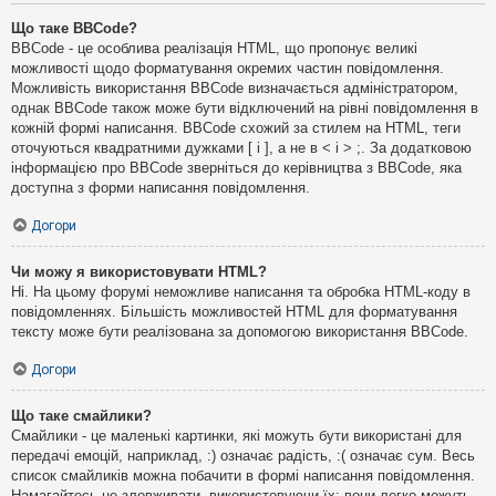
Що таке BBCode?
BBCode - це особлива реалізація HTML, що пропонує великі
можливості щодо форматування окремих частин повідомлення.
Можливість використання BBCode визначається адміністратором,
однак BBCode також може бути відключений на рівні повідомлення в
кожній формі написання. BBCode схожий за стилем на HTML, теги
оточуються квадратними дужками [ і ], а не в < і > ;. За додатковою
інформацією про BBCode зверніться до керівництва з BBCode, яка
доступна з форми написання повідомлення.
Догори
Чи можу я використовувати HTML?
Ні. На цьому форумі неможливе написання та обробка HTML-коду в
повідомленнях. Більшість можливостей HTML для форматування
тексту може бути реалізована за допомогою використання BBCode.
Догори
Що таке смайлики?
Смайлики - це маленькі картинки, які можуть бути використані для
передачі емоцій, наприклад, :) означає радість, :( означає сум. Весь
список смайликів можна побачити в формі написання повідомлення.
Намагайтесь не зловживати, використовуючи їх: вони легко можуть