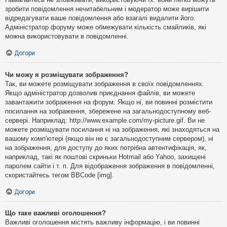
зробити повідомлення нечитабельним і модератор може вирішити
відредагувати ваше повідомлення або взагалі видалити його.
Адміністратор форуму може обмежувати кількість смайликів, які
можна використовувати в повідомленні.
Догори
Чи можу я розміщувати зображення?
Так, ви можете розміщувати зображення в своїх повідомленнях.
Якщо адміністратор дозволив приєднання файлів, ви можете
завантажити зображення на форум. Якщо ні, ви повинні розмістити
посилання на зображення, збережене на загальнодоступному веб-
сервері. Наприклад: http://www.example.com/my-picture.gif. Ви не
можете розміщувати посилання ні на зображення, які знаходяться на
вашому комп'ютері (якщо він не є загальнодоступним сервером), ні
на зображення, для доступу до яких потрібна автентифікація, як,
наприклад, такі як поштові скриньки Hotmail або Yahoo, захищені
паролем сайти і т. п. Для відображення зображення в повідомленні,
скористайтесь тегом BBCode [img].
Догори
Що таке важливі оголошення?
Важливі оголошення містять важливу інформацію, і ви повинні