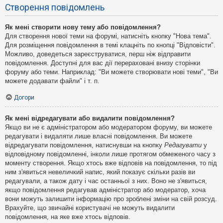
Створення повідомлень
Як мені створити нову тему або повідомлення?
Для створення нової теми на форумі, натисніть кнопку "Нова тема".
Для розміщення повідомлення в темі клацніть по кнопці "Відповісти".
Можливо, доведеться зареєструватися, перш ніж відправити
повідомлення. Доступні для вас дії перераховані внизу сторінки
форуму або теми. Наприклад: "Ви можете створювати нові теми", "Ви
можете додавати файли" і т. п.
Догори
Як мені відредагувати або видалити повідомлення?
Якщо ви не є адміністратором або модератором форуму, ви можете
редагувати і видаляти лише власні повідомлення. Ви можете
відредагувати повідомлення, натиснувши на кнопку
Редагувати
у
відповідному повідомленні, інколи лише протягом обмеженого часу з
моменту створення. Якщо хтось вже відповів на повідомлення, то під
ним з'явиться невеличкий напис, який показує скільки разів ви
редагували, а також дату і час останньої з них. Воно не з'явиться,
якщо повідомлення редагував адміністратор або модератор, хоча
вони можуть залишити інформацію про зроблені зміни на свій розсуд.
Врахуйте, що звичайні користувачі не можуть видалити
повідомлення, на яке вже хтось відповів.