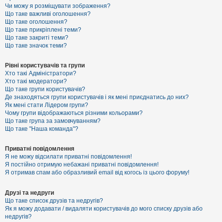
к
Чи можу я розміщувати зображення?
Що таке важливі оголошення?
Що таке оголошення?
Що таке прикріплені теми?
Д
Що таке закриті теми?
о
Що таке значок теми?
п
о
м
Рівні користувачів та групи
о
Хто такі Адміністратори?
г
Хто такі модератори?
а
Що таке групи користувачів?
Де знаходяться групи користувачів і як мені приєднатись до них?
Як мені стати Лідером групи?
Чому групи відображаються різними кольорами?
Що таке група за замовчуванням?
Що таке "Наша команда"?
Приватні повідомлення
Я не можу відсилати приватні повідомлення!
Я постійно отримую небажані приватні повідомлення!
Я отримав спам або образливий email від когось із цього форуму!
Друзі та недруги
Що таке список друзів та недругів?
Як я можу додавати / видаляти користувачів до мого списку друзів або
недругів?