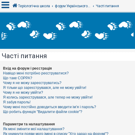
Теріологічна школа
форум Українського теріологічного товариства
Часті питання
В
х
і
д
Часті питання
Р
е
є
Вхід на форум і реєстрація
с
Навіщо мені потрібно реєструватися?
т
Що таке COPPA?
р
Чому я не можу зареєструватись?
а
Я тільки що зареєструвався, але не можу увійти!
ц
Чому я не можу увійти?
і
я
Я колись зареєструвався, але тепер не можу увійти!
Я забув пароль!
Чому мені постійно доводиться вводити ім’я і пароль?
Що робить функція "Видалити файли cookie"?
Т
е
м
Параметри та налаштування
и
Як мені змінити мої налаштування?
б
Як уникнути появи мого імені в списку "Хто зараз на форумі"?