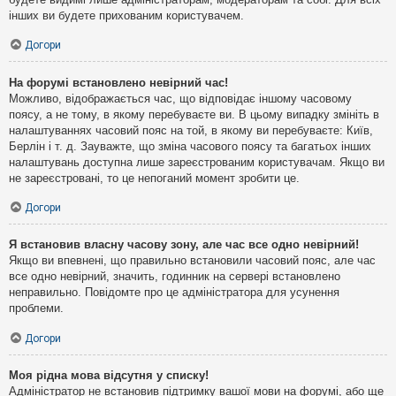
інших ви будете прихованим користувачем.
Догори
На форумі встановлено невірний час!
Можливо, відображається час, що відповідає іншому часовому
поясу, а не тому, в якому перебуваєте ви. В цьому випадку змініть в
налаштуваннях часовий пояс на той, в якому ви перебуваєте: Київ,
Берлін і т. д. Зауважте, що зміна часового поясу та багатьох інших
налаштувань доступна лише зареєстрованим користувачам. Якщо ви
не зареєстровані, то це непоганий момент зробити це.
Догори
Я встановив власну часову зону, але час все одно невірний!
Якщо ви впевнені, що правильно встановили часовий пояс, але час
все одно невірний, значить, годинник на сервері встановлено
неправильно. Повідомте про це адміністратора для усунення
проблеми.
Догори
Моя рідна мова відсутня у списку!
Адміністратор не встановив підтримку вашої мови на форумі, або ще