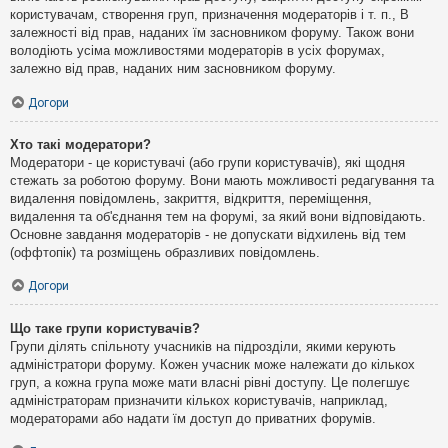
користувачам, створення груп, призначення модераторів і т. п., В
залежності від прав, наданих їм засновником форуму. Також вони
володіють усіма можливостями модераторів в усіх форумах,
залежно від прав, наданих ним засновником форуму.
Догори
Хто такі модератори?
Модератори - це користувачі (або групи користувачів), які щодня
стежать за роботою форуму. Вони мають можливості редагування та
видалення повідомлень, закриття, відкриття, переміщення,
видалення та об'єднання тем на форумі, за який вони відповідають.
Основне завдання модераторів - не допускати відхилень від тем
(оффтопік) та розміщень образливих повідомлень.
Догори
Що таке групи користувачів?
Групи ділять спільноту учасників на підрозділи, якими керують
адміністратори форуму. Кожен учасник може належати до кількох
груп, а кожна група може мати власні рівні доступу. Це полегшує
адміністраторам призначити кількох користувачів, наприклад,
модераторами або надати їм доступ до приватних форумів.