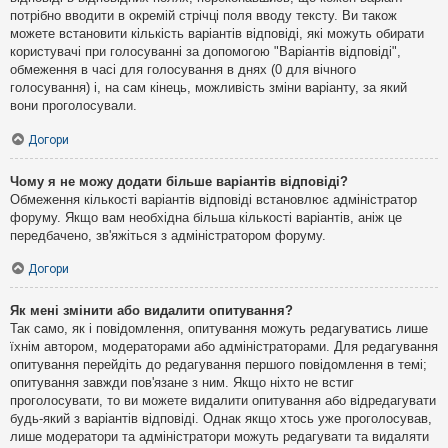
потрібно вводити в окремій стрічці поля вводу тексту. Ви також
можете встановити кількість варіантів відповіді, які можуть обирати
користувачі при голосуванні за допомогою "Варіантів відповіді",
обмеження в часі для голосування в днях (0 для вічного
голосування) і, на сам кінець, можливість зміни варіанту, за який
вони проголосували.
Догори
Чому я не можу додати більше варіантів відповіді?
Обмеження кількості варіантів відповіді встановлює адміністратор
форуму. Якщо вам необхідна більша кількості варіантів, аніж це
передбачено, зв'яжіться з адміністратором форуму.
Догори
Як мені змінити або видалити опитування?
Так само, як і повідомлення, опитування можуть редагуватись лише
їхнім автором, модераторами або адміністраторами. Для редагування
опитування перейдіть до редагування першого повідомлення в темі;
опитування завжди пов'язане з ним. Якщо ніхто не встиг
проголосувати, то ви можете видалити опитування або відредагувати
будь-який з варіантів відповіді. Однак якщо хтось уже проголосував,
лише модератори та адміністратори можуть редагувати та видаляти