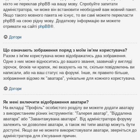
ніхто не переклав phpBB на вашу мову. Спробуйте запитати
адміністратора, чи може він встановити необхідний вам мовний пакет.
Якщо такого мовного пакета не існує, то ви самі можете перекласти
phpBB на свою рідну мову. Додаткову інформацію ви можете
отримати на сайті
phpBB
®.
Догори
Що означають зображення поряд з моїм ім'ям користувача?
Разом з ім'ям користувача може відображатись два зображення.
Одне з них може відноситись до вашого звання, зазвичай у вигляді
зірочок, блоків чи крапок, які вказують на те, скільки повідомлень ви
написали, або на ваш статус на форумі. Інше, як правило більше,
зображення відомо як "аватара", унікальне для кожного користувача.
Догори
Як мені включити відображення аватари?
На вкладці "Профіль" особистого розділу ви можете додати аватару
з використанням різних інструментів: "Галерея аватар", "Віддалена
аватара" або "Завантажувана аватара". Від адміністратора форуму
залежить чи дозволені аватари, а також які типи аватар можуть бути
доступні. Якщо ви не можете використовувати аватари, зверніться до
адміністратора для з'ясування причин.