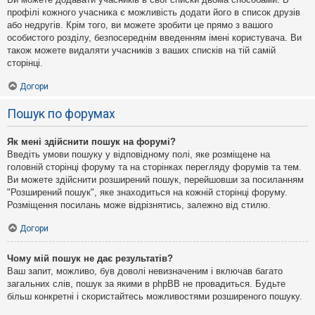
профілі кожного учасника є можливість додати його в список друзів
або недругів. Крім того, ви можете зробити це прямо з вашого
особистого розділу, безпосереднім введенням імені користувача. Ви
також можете видаляти учасників з ваших списків на тій самій
сторінці.
Догори
Пошук по форумах
Як мені здійснити пошук на форумі?
Введіть умови пошуку у відповідному полі, яке розміщене на
головній сторінці форуму та на сторінках перегляду форумів та тем.
Ви можете здійснити розширений пошук, перейшовши за посиланням
"Розширений пошук", яке знаходиться на кожній сторінці форуму.
Розміщення посилань може відрізнятись, залежно від стилю.
Догори
Чому мій пошук не дає результатів?
Ваш запит, можливо, був доволі невизначеним і включав багато
загальних слів, пошук за якими в phpBB не провадиться. Будьте
більш конкретні і скористайтесь можливостями розширеного пошуку.