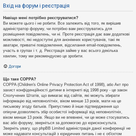
Вхід на форум і реєстрація
Навіщо мені потрібно реєструватися?
Ви можете цього і не робити. Все залежить від того, як вирішив
адміністратор форуму, чи потрібно вам реєструватись для
розміщення повідомлень, чи ні. Проте реєстрація дає вам додаткові
можливості, які недоступні для анонімних користувачів, такі як
аватари, приватні повідомлення, відсилання email-повідомлень,
участь в групах і т. д. Реєстрація займе у вас всього декілька
хвилин, тому ми рекомендуємо це зробити.
Догори
Що таке COPPA?
COPPA (Children's Online Privacy Protection Act of 1998), або Акт про
захист конфіденційності дитини в інтернеті від 1998 року - це закон
Сполучених Штатів, що вимагає від сайтів, які можуть збирати
інформацію від неповнолітніх, віком менше 13 років, мати на це
письмову згоду батьків. Припустимо й інше підтвердження що
опікуни дозволяють збір особистої інформації від неповнолітніх,
віком менше 13 років. Якщо ви не впевнені, чи це може стосуватись
вас або форуму, зверніться за допомогою до юрисконсульта.
Зверніть увагу, що phpBB Limited адміністрація даної конференції не
може надавати консультацій з юридичних питань і не є об'єктом