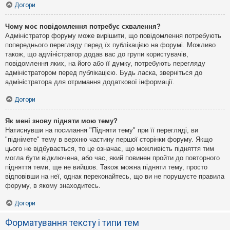
Догори
Чому моє повідомлення потребує схвалення?
Адміністратор форуму може вирішити, що повідомлення потребують
попереднього перегляду перед їх публікацією на форумі. Можливо
також, що адміністратор додав вас до групи користувачів,
повідомлення яких, на його або її думку, потребують перегляду
адміністратором перед публікацією. Будь ласка, зверніться до
адміністратора для отримання додаткової інформації.
Догори
Як мені знову підняти мою тему?
Натиснувши на посилання "Підняти тему" при її перегляді, ви
"піднімете" тему в верхню частину першої сторінки форуму. Якщо
цього не відбувається, то це означає, що можливість підняття тим
могла бути відключена, або час, який повинен пройти до повторного
підняття теми, ще не вийшов. Також можна підняти тему, просто
відповівши на неї, однак переконайтесь, що ви не порушуєте правила
форуму, в якому знаходитесь.
Догори
Форматування тексту і типи тем