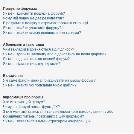
Пошук по форумах
Як мені здійснити пошук на форумі?
Чому мій пошук не дає результатів?
В результаті пошуку я отримав порожню сторінку!
Як мені знайти учасників форуму?
Як мені знайти власні повідомлення та теми?
Абонементи і закладки
Чим закладки відрізняються від підписок?
Як мені зробити закладку або підписатись на певні форуми?
Як мені підписатись на певний форум?
Як мені відмовитись від підписки?
Вкладення
Які саме файли можна приєднувати на цьому форумі?
Як мені знайти усі приєднані мною файли?
Інформація про phpBB
Хто створив цей форум?
Чому на форумі немає функції X?
З ким мені зв'язатись з питань некоректного використання і / або
юридичних питань, пов'язаних з цим форумом?
Як мені зв'язатися з адміністратором конференції?