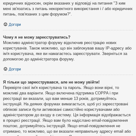
юридичних відносин, окрім вказаних у відповіді на питання "З ким
мені зв'язатись з питань некоректного використання і / або юридичних
питань, пов'язаних з цим форумом?".
Догори
Чому я не можу зареєструватись?
Можливо адміністратор форуму відключив реєстрацію нових
користувачів. Також можливо, що він заблокував вашу IP-адресу або
ім'я користувача, яке ви намагаєтесь зареєструвати. Зверніться за
допомогою до адміністратора форуму.
Догори
Я тільки що зареєструвався, але не можу увійти!
Перевірте свої ім'я користувача та пароль. Якщо вони вірні, то
можливі два варіанти. Якщо включена підтримка COPPA і при
реєстрації ви вказали, що вам менше 13 років, дотримуйтесь
інструкцій. На деяких форумах вимагається, щоб усі зареєстровані
облікові записи були активовані самостійно користувачами або
адміністратором до входу в систему. Ця інформація відображається
в процесі реєстрації. Якщо вам було надіслано email-повідомлення
поштою, дотримуйтесь інструкцій. Якщо email-повідомлення не
отримано, то можливо, що ви вказали неправильну адресу email або