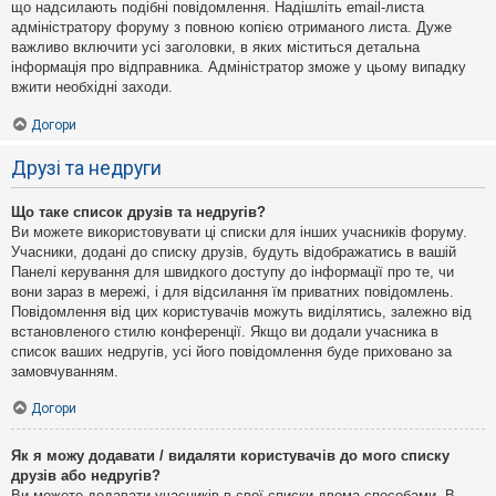
що надсилають подібні повідомлення. Надішліть email-листа
адміністратору форуму з повною копією отриманого листа. Дуже
важливо включити усі заголовки, в яких міститься детальна
інформація про відправника. Адміністратор зможе у цьому випадку
вжити необхідні заходи.
Догори
Друзі та недруги
Що таке список друзів та недругів?
Ви можете використовувати ці списки для інших учасників форуму.
Учасники, додані до списку друзів, будуть відображатись в вашій
Панелі керування для швидкого доступу до інформації про те, чи
вони зараз в мережі, і для відсилання їм приватних повідомлень.
Повідомлення від цих користувачів можуть виділятись, залежно від
встановленого стилю конференції. Якщо ви додали учасника в
список ваших недругів, усі його повідомлення буде приховано за
замовчуванням.
Догори
Як я можу додавати / видаляти користувачів до мого списку
друзів або недругів?
Ви можете додавати учасників в свої списки двома способами. В