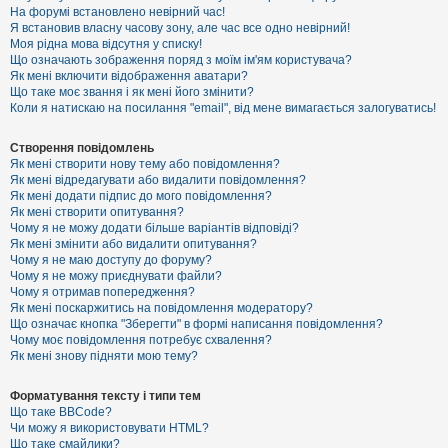
е
На форумі встановлено невірний час!
з
Я встановив власну часову зону, але час все одно невірний!
в
і
Моя рідна мова відсутня у списку!
д
Що означають зображення поряд з моїм ім'ям користувача?
п
Як мені включити відображення аватари?
о
Що таке моє звання і як мені його змінити?
в
Коли я натискаю на посилання "email", від мене вимагається залогуватись!
і
д
е
Створення повідомлень
й
Як мені створити нову тему або повідомлення?
Як мені відредагувати або видалити повідомлення?
Як мені додати підпис до мого повідомлення?
А
Як мені створити опитування?
к
Чому я не можу додати більше варіантів відповіді?
т
Як мені змінити або видалити опитування?
и
Чому я не маю доступу до форуму?
в
Чому я не можу приєднувати файли?
н
Чому я отримав попередження?
і
т
Як мені поскаржитись на повідомлення модератору?
е
Що означає кнопка "Зберегти" в формі написання повідомлення?
м
Чому моє повідомлення потребує схвалення?
и
Як мені знову підняти мою тему?
Форматування тексту і типи тем
П
Що таке BBCode?
о
Чи можу я використовувати HTML?
ш
Що таке смайлики?
у