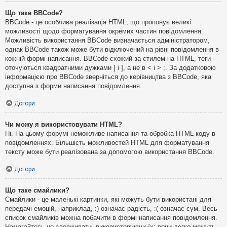
Що таке BBCode?
BBCode - це особлива реалізація HTML, що пропонує великі
можливості щодо форматування окремих частин повідомлення.
Можливість використання BBCode визначається адміністратором,
однак BBCode також може бути відключений на рівні повідомлення в
кожній формі написання. BBCode схожий за стилем на HTML, теги
оточуються квадратними дужками [ і ], а не в < і > ;. За додатковою
інформацією про BBCode зверніться до керівництва з BBCode, яка
доступна з форми написання повідомлення.
Догори
Чи можу я використовувати HTML?
Ні. На цьому форумі неможливе написання та обробка HTML-коду в
повідомленнях. Більшість можливостей HTML для форматування
тексту може бути реалізована за допомогою використання BBCode.
Догори
Що таке смайлики?
Смайлики - це маленькі картинки, які можуть бути використані для
передачі емоцій, наприклад, :) означає радість, :( означає сум. Весь
список смайликів можна побачити в формі написання повідомлення.
Намагайтесь не зловживати, використовуючи їх: вони легко можуть