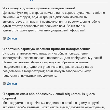
Я не можу відсилати приватні повідомлення!
Це може бути одна з трьох причин: ви не зареєструвались і / або не
ввійшли на форум, адміністрація відімкнула можливість
використовувати приватні повідомлення на всьому форумі або ж
адміністратор заборонив це особисто вам. Зв'яжіться з
адміністратором для отримання додаткової інформації.
Догори
Я постійно отримую небажані приватні повідомлення!
Ви можете автоматично видаляти особисті повідомлення
користувачів, скориставшись правилами для повідомлень у вашій
Панелі керування. Якщо ви отримуєте образливі приватні
повідомлення від одного з учасників, відправте скаргу на це
повідомлення модераторам; вони можуть заборонити йому
надсилання приватних повідомлень.
Догори
Я отримав спам або образливий email від когось із цього
форуму!
Ми шкодуємо про це. Форма надсилання email на цьому форумі
включає засоби безпеки і можливість відслідковувати користувачів,