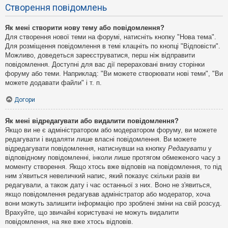
Створення повідомлень
Як мені створити нову тему або повідомлення?
Для створення нової теми на форумі, натисніть кнопку "Нова тема".
Для розміщення повідомлення в темі клацніть по кнопці "Відповісти".
Можливо, доведеться зареєструватися, перш ніж відправити
повідомлення. Доступні для вас дії перераховані внизу сторінки
форуму або теми. Наприклад: "Ви можете створювати нові теми", "Ви
можете додавати файли" і т. п.
Догори
Як мені відредагувати або видалити повідомлення?
Якщо ви не є адміністратором або модератором форуму, ви можете
редагувати і видаляти лише власні повідомлення. Ви можете
відредагувати повідомлення, натиснувши на кнопку
Редагувати
у
відповідному повідомленні, інколи лише протягом обмеженого часу з
моменту створення. Якщо хтось вже відповів на повідомлення, то під
ним з'явиться невеличкий напис, який показує скільки разів ви
редагували, а також дату і час останньої з них. Воно не з'явиться,
якщо повідомлення редагував адміністратор або модератор, хоча
вони можуть залишити інформацію про зроблені зміни на свій розсуд.
Врахуйте, що звичайні користувачі не можуть видалити
повідомлення, на яке вже хтось відповів.