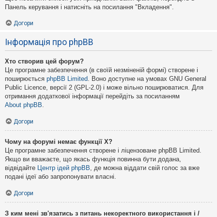
Панель керування і натисніть на посилання "Вкладення".
Догори
Інформація про phpBB
Хто створив цей форум?
Це програмне забезпечення (в своїй незміненій формі) створене і
поширюється
phpBB Limited
. Воно доступне на умовах GNU General
Public Licence, версії 2 (GPL-2.0) і може вільно поширюватися. Для
отримання додаткової інформації перейдіть за посиланням
About phpBB
.
Догори
Чому на форумі немає функції X?
Це програмне забезпечення створене і ліцензоване phpBB Limited.
Якщо ви вважаєте, що якась функція повинна бути додана,
відвідайте
Центр ідей phpBB
, де можна віддати свій голос за вже
подані ідеї або запропонувати власні.
Догори
З ким мені зв'язатись з питань некоректного використання і /