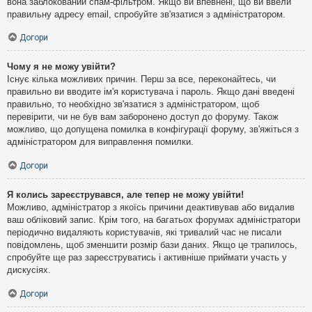
вона заблокований спам-фільтром. Якщо ви впевнені, що ви ввели
правильну адресу email, спробуйте зв'язатися з адміністратором.
Догори
Чому я не можу увійти?
Існує кілька можливих причин. Перш за все, переконайтесь, чи
правильно ви вводите ім'я користувача і пароль. Якщо дані введені
правильно, то необхідно зв'язатися з адміністратором, щоб
перевірити, чи не був вам заборонено доступ до форуму. Також
можливо, що допущена помилка в конфігурації форуму, зв'яжіться з
адміністратором для виправлення помилки.
Догори
Я колись зареєструвався, але тепер не можу увійти!
Можливо, адміністратор з якоїсь причини деактивував або видалив
ваш обліковий запис. Крім того, на багатьох форумах адміністратори
періодично видаляють користувачів, які тривалий час не писали
повідомлень, щоб зменшити розмір бази даних. Якщо це трапилось,
спробуйте ще раз зареєструватись і активніше приймати участь у
дискусіях.
Догори