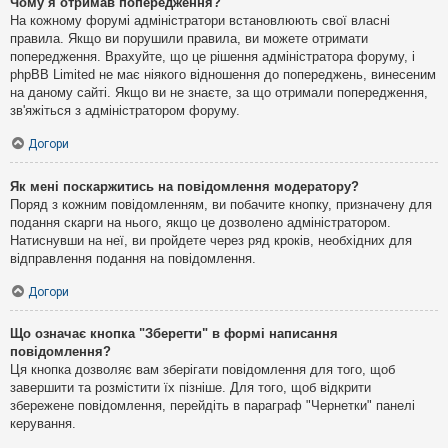
Чому я отримав попередження?
На кожному форумі адміністратори встановлюють свої власні
правила. Якщо ви порушили правила, ви можете отримати
попередження. Врахуйте, що це рішення адміністратора форуму, і
phpBB Limited не має ніякого відношення до попереджень, винесеним
на даному сайті. Якщо ви не знаєте, за що отримали попередження,
зв'яжіться з адміністратором форуму.
Догори
Як мені поскаржитись на повідомлення модератору?
Поряд з кожним повідомленням, ви побачите кнопку, призначену для
подання скарги на нього, якщо це дозволено адміністратором.
Натиснувши на неї, ви пройдете через ряд кроків, необхідних для
відправлення подання на повідомлення.
Догори
Що означає кнопка "Зберегти" в формі написання
повідомлення?
Ця кнопка дозволяє вам зберігати повідомлення для того, щоб
завершити та розмістити їх пізніше. Для того, щоб відкрити
збережене повідомлення, перейдіть в параграф "Чернетки" панелі
керування.