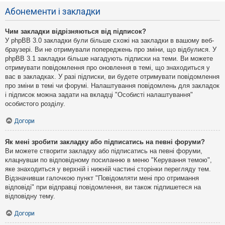
Абонементи і закладки
Чим закладки відрізняються від підписок?
У phpBB 3.0 закладки були більше схожі на закладки в вашому веб-
браузері. Ви не отримували попереджень про зміни, що відбулися. У
phpBB 3.1 закладки більше нагадують підписки на теми. Ви можете
отримувати повідомлення про оновлення в темі, що знаходиться у
вас в закладках. У разі підписки, ви будете отримувати повідомлення
про зміни в темі чи форумі. Налаштування повідомлень для закладок
і підписок можна задати на вкладці "Особисті налаштування"
особистого розділу.
Догори
Як мені зробити закладку або підписатись на певні форуми?
Ви можете створити закладку або підписатись на певні форуми,
клацнувши по відповідному посиланню в меню "Керування темою",
яке знаходиться у верхній і нижній частині сторінки перегляду тем.
Відзначивши галочкою пункт "Повідомляти мені про отримання
відповіді" при відправці повідомлення, ви також підпишетеся на
відповідну тему.
Догори