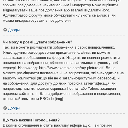
зробити повідомлення нечитабельним і модератор може вирішити
відредагувати ваше повідомлення або взагалі видалити його.
Адміністратор форуму може обмежувати кількість смайликів, які
можна використовувати в повідомленні.
Догори
Чи можу я розміщувати зображення?
Так, ви можете розміщувати зображення в своїх повідомленнях.
Якщо адміністратор дозволив приєднання файлів, ви можете
завантажити зображення на форум. Якщо ні, ви повинні розмістити
посилання на зображення, збережене на загальнодоступному веб-
сервері. Наприклад: http://www.example.com/my-picture.gif. Ви не
можете розміщувати посилання ні на зображення, які знаходяться на
вашому комп'ютері (якщо він не є загальнодоступним сервером), ні
на зображення, для доступу до яких потрібна автентифікація, як,
наприклад, такі як поштові скриньки Hotmail або Yahoo, захищені
паролем сайти і т. п. Для відображення зображення в повідомленні,
скористайтесь тегом BBCode [img].
Догори
Що таке важливі оголошення?
Важливі оголошення містять важливу інформацію, і ви повинні