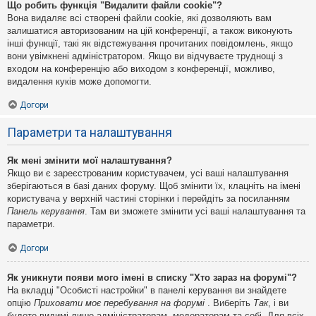
Що робить функція "Видалити файли cookie"?
Вона видаляє всі створені файли cookie, які дозволяють вам
залишатися авторизованим на цій конференції, а також виконують
інші функції, такі як відстежування прочитаних повідомлень, якщо
вони увімкнені адміністратором. Якщо ви відчуваєте труднощі з
входом на конференцію або виходом з конференції, можливо,
видалення куків може допомогти.
Догори
Параметри та налаштування
Як мені змінити мої налаштування?
Якщо ви є зареєстрованим користувачем, усі ваші налаштування
зберігаються в базі даних форуму. Щоб змінити їх, клацніть на імені
користувача у верхній частині сторінки і перейдіть за посиланням
Панель керування
. Там ви зможете змінити усі ваші налаштування та
параметри.
Догори
Як уникнути появи мого імені в списку "Хто зараз на форумі"?
На вкладці "Особисті настройки" в панелі керування ви знайдете
опцію
Приховати моє перебування на форумі
. Виберіть
Так
, і ви
будете видимі лише адміністраторам, модераторам та собі. Для всіх