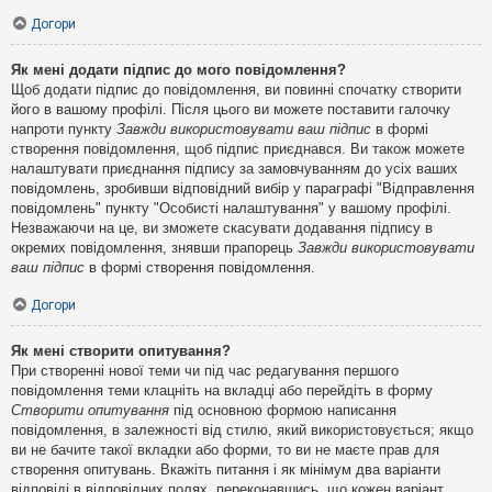
Догори
Як мені додати підпис до мого повідомлення?
Щоб додати підпис до повідомлення, ви повинні спочатку створити
його в вашому профілі. Після цього ви можете поставити галочку
напроти пункту
Завжди використовувати ваш підпис
в формі
створення повідомлення, щоб підпис приєднався. Ви також можете
налаштувати приєднання підпису за замовчуванням до усіх ваших
повідомлень, зробивши відповідний вибір у параграфі "Відправлення
повідомлень" пункту "Особисті налаштування" у вашому профілі.
Незважаючи на це, ви зможете скасувати додавання підпису в
окремих повідомлення, знявши прапорець
Завжди використовувати
ваш підпис
в формі створення повідомлення.
Догори
Як мені створити опитування?
При створенні нової теми чи під час редагування першого
повідомлення теми клацніть на вкладці або перейдіть в форму
Створити опитування
під основною формою написання
повідомлення, в залежності від стилю, який використовується; якщо
ви не бачите такої вкладки або форми, то ви не маєте прав для
створення опитувань. Вкажіть питання і як мінімум два варіанти
відповіді в відповідних полях, переконавшись, що кожен варіант