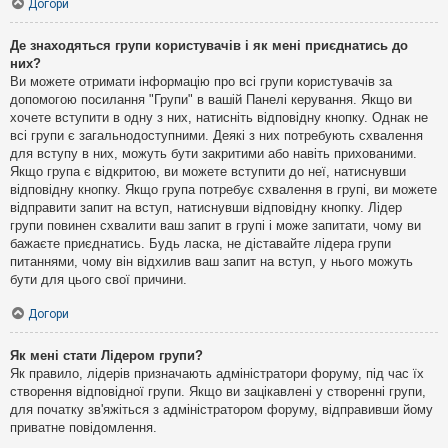
Догори
Де знаходяться групи користувачів і як мені приєднатись до
них?
Ви можете отримати інформацію про всі групи користувачів за
допомогою посилання "Групи" в вашій Панелі керування. Якщо ви
хочете вступити в одну з них, натисніть відповідну кнопку. Однак не
всі групи є загальнодоступними. Деякі з них потребують схвалення
для вступу в них, можуть бути закритими або навіть прихованими.
Якщо група є відкритою, ви можете вступити до неї, натиснувши
відповідну кнопку. Якщо група потребує схвалення в групі, ви можете
відправити запит на вступ, натиснувши відповідну кнопку. Лідер
групи повинен схвалити ваш запит в групі і може запитати, чому ви
бажаєте приєднатись. Будь ласка, не діставайте лідера групи
питаннями, чому він відхилив ваш запит на вступ, у нього можуть
бути для цього свої причини.
Догори
Як мені стати Лідером групи?
Як правило, лідерів призначають адміністратори форуму, під час їх
створення відповідної групи. Якщо ви зацікавлені у створенні групи,
для початку зв'яжіться з адміністратором форуму, відправивши йому
приватне повідомлення.