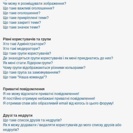
к
Чи можу я розміщувати зображення?
Що таке важливі оголошення?
Що таке оголошення?
Що таке прикріплені теми?
Д
Що таке закриті теми?
о
Що таке значок теми?
п
о
м
Рівні користувачів та групи
о
Хто такі Адміністратори?
г
Хто такі модератори?
а
Що таке групи користувачів?
Де знаходяться групи користувачів і як мені приєднатись до них?
Як мені стати Лідером групи?
Чому групи відображаються різними кольорами?
Що таке група за замовчуванням?
Що таке "Наша команда"?
Приватні повідомлення
Я не можу відсилати приватні повідомлення!
Я постійно отримую небажані приватні повідомлення!
Я отримав спам або образливий email від когось із цього форуму!
Друзі та недруги
Що таке список друзів та недругів?
Як я можу додавати / видаляти користувачів до мого списку друзів або
недругів?