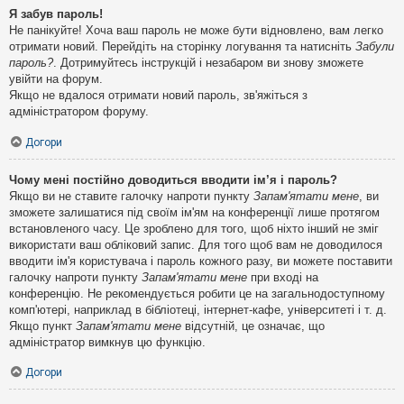
Я забув пароль!
Не панікуйте! Хоча ваш пароль не може бути відновлено, вам легко
отримати новий. Перейдіть на сторінку логування та натисніть
Забули
пароль?
. Дотримуйтесь інструкцій і незабаром ви знову зможете
увійти на форум.
Якщо не вдалося отримати новий пароль, зв'яжіться з
адміністратором форуму.
Догори
Чому мені постійно доводиться вводити ім’я і пароль?
Якщо ви не ставите галочку напроти пункту
Запам'ятати мене
, ви
зможете залишатися під своїм ім'ям на конференції лише протягом
встановленого часу. Це зроблено для того, щоб ніхто інший не зміг
використати ваш обліковий запис. Для того щоб вам не доводилося
вводити ім'я користувача і пароль кожного разу, ви можете поставити
галочку напроти пункту
Запам'ятати мене
при вході на
конференцію. Не рекомендується робити це на загальнодоступному
комп'ютері, наприклад в бібліотеці, інтернет-кафе, університеті і т. д.
Якщо пункт
Запам'ятати мене
відсутній, це означає, що
адміністратор вимкнув цю функцію.
Догори