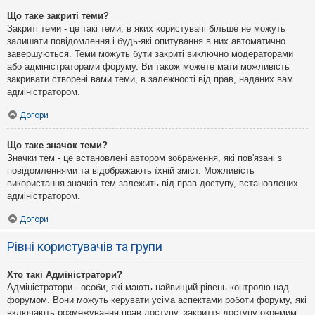
Що таке закриті теми?
Закриті теми - це такі теми, в яких користувачі більше не можуть
залишати повідомлення і будь-які опитування в них автоматично
завершуються. Теми можуть бути закриті виключно модераторами
або адміністраторами форуму. Ви також можете мати можливість
закривати створені вами теми, в залежності від прав, наданих вам
адміністратором.
Догори
Що таке значок теми?
Значки тем - це встановлені автором зображення, які пов'язані з
повідомленнями та відображають їхній зміст. Можливість
використання значків тем залежить від прав доступу, встановлених
адміністратором.
Догори
Рівні користувачів та групи
Хто такі Адміністратори?
Адміністратори - особи, які мають найвищий рівень контролю над
форумом. Вони можуть керувати усіма аспектами роботи форуму, які
включають розмежування прав доступу, закриття доступу окремим