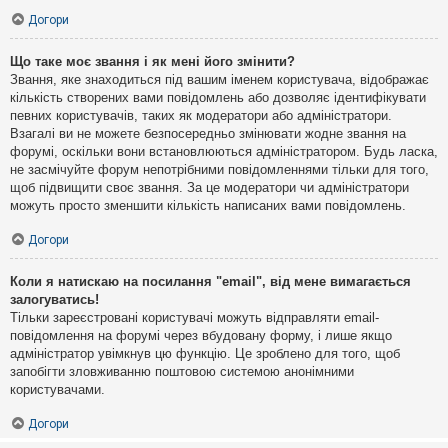
Догори
Що таке моє звання і як мені його змінити?
Звання, яке знаходиться під вашим іменем користувача, відображає
кількість створених вами повідомлень або дозволяє ідентифікувати
певних користувачів, таких як модератори або адміністратори.
Взагалі ви не можете безпосередньо змінювати жодне звання на
форумі, оскільки вони встановлюються адміністратором. Будь ласка,
не засмічуйте форум непотрібними повідомленнями тільки для того,
щоб підвищити своє звання. За це модератори чи адміністратори
можуть просто зменшити кількість написаних вами повідомлень.
Догори
Коли я натискаю на посилання "email", від мене вимагається
залогуватись!
Тільки зареєстровані користувачі можуть відправляти email-
повідомлення на форумі через вбудовану форму, і лише якщо
адміністратор увімкнув цю функцію. Це зроблено для того, щоб
запобігти зловживанню поштовою системою анонімними
користувачами.
Догори