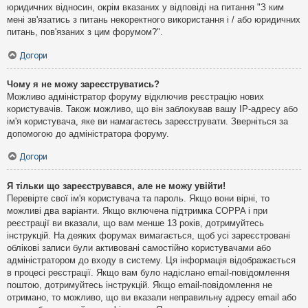
юридичних відносин, окрім вказаних у відповіді на питання "З ким
мені зв'язатись з питань некоректного використання і / або юридичних
питань, пов'язаних з цим форумом?".
Догори
Чому я не можу зареєструватись?
Можливо адміністратор форуму відключив реєстрацію нових
користувачів. Також можливо, що він заблокував вашу IP-адресу або
ім'я користувача, яке ви намагаєтесь зареєструвати. Зверніться за
допомогою до адміністратора форуму.
Догори
Я тільки що зареєструвався, але не можу увійти!
Перевірте свої ім'я користувача та пароль. Якщо вони вірні, то
можливі два варіанти. Якщо включена підтримка COPPA і при
реєстрації ви вказали, що вам менше 13 років, дотримуйтесь
інструкцій. На деяких форумах вимагається, щоб усі зареєстровані
облікові записи були активовані самостійно користувачами або
адміністратором до входу в систему. Ця інформація відображається
в процесі реєстрації. Якщо вам було надіслано email-повідомлення
поштою, дотримуйтесь інструкцій. Якщо email-повідомлення не
отримано, то можливо, що ви вказали неправильну адресу email або