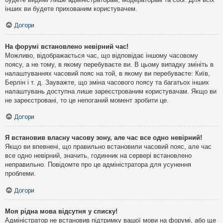
інших ви будете прихованим користувачем.
Догори
На форумі встановлено невірний час!
Можливо, відображається час, що відповідає іншому часовому
поясу, а не тому, в якому перебуваєте ви. В цьому випадку змініть в
налаштуваннях часовий пояс на той, в якому ви перебуваєте: Київ,
Берлін і т. д. Зауважте, що зміна часового поясу та багатьох інших
налаштувань доступна лише зареєстрованим користувачам. Якщо ви
не зареєстровані, то це непоганий момент зробити це.
Догори
Я встановив власну часову зону, але час все одно невірний!
Якщо ви впевнені, що правильно встановили часовий пояс, але час
все одно невірний, значить, годинник на сервері встановлено
неправильно. Повідомте про це адміністратора для усунення
проблеми.
Догори
Моя рідна мова відсутня у списку!
Адміністратор не встановив підтримку вашої мови на форумі, або ще