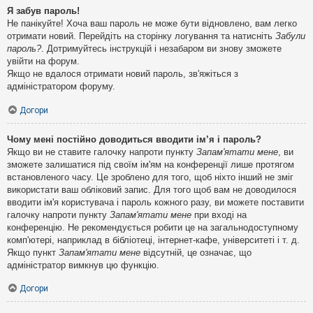
Я забув пароль!
Не панікуйте! Хоча ваш пароль не може бути відновлено, вам легко
отримати новий. Перейдіть на сторінку логування та натисніть
Забули
пароль?
. Дотримуйтесь інструкцій і незабаром ви знову зможете
увійти на форум.
Якщо не вдалося отримати новий пароль, зв'яжіться з
адміністратором форуму.
Догори
Чому мені постійно доводиться вводити ім’я і пароль?
Якщо ви не ставите галочку напроти пункту
Запам'ятати мене
, ви
зможете залишатися під своїм ім'ям на конференції лише протягом
встановленого часу. Це зроблено для того, щоб ніхто інший не зміг
використати ваш обліковий запис. Для того щоб вам не доводилося
вводити ім'я користувача і пароль кожного разу, ви можете поставити
галочку напроти пункту
Запам'ятати мене
при вході на
конференцію. Не рекомендується робити це на загальнодоступному
комп'ютері, наприклад в бібліотеці, інтернет-кафе, університеті і т. д.
Якщо пункт
Запам'ятати мене
відсутній, це означає, що
адміністратор вимкнув цю функцію.
Догори