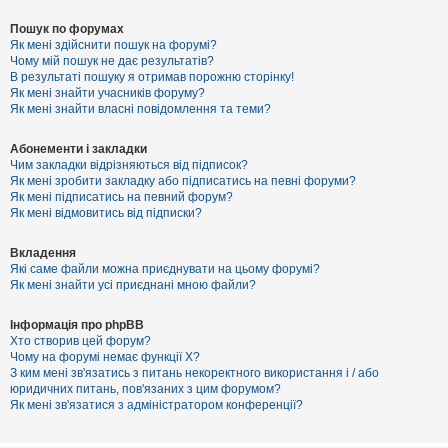
Пошук по форумах
Як мені здійснити пошук на форумі?
Чому мій пошук не дає результатів?
В результаті пошуку я отримав порожню сторінку!
Як мені знайти учасників форуму?
Як мені знайти власні повідомлення та теми?
Абонементи і закладки
Чим закладки відрізняються від підписок?
Як мені зробити закладку або підписатись на певні форуми?
Як мені підписатись на певний форум?
Як мені відмовитись від підписки?
Вкладення
Які саме файли можна приєднувати на цьому форумі?
Як мені знайти усі приєднані мною файли?
Інформація про phpBB
Хто створив цей форум?
Чому на форумі немає функції X?
З ким мені зв'язатись з питань некоректного використання і / або
юридичних питань, пов'язаних з цим форумом?
Як мені зв'язатися з адміністратором конференції?