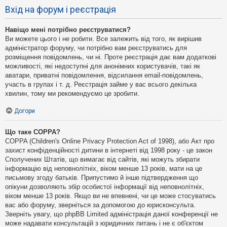
Вхід на форум і реєстрація
Навіщо мені потрібно реєструватися?
Ви можете цього і не робити. Все залежить від того, як вирішив
адміністратор форуму, чи потрібно вам реєструватись для
розміщення повідомлень, чи ні. Проте реєстрація дає вам додаткові
можливості, які недоступні для анонімних користувачів, такі як
аватари, приватні повідомлення, відсилання email-повідомлень,
участь в групах і т. д. Реєстрація займе у вас всього декілька
хвилин, тому ми рекомендуємо це зробити.
Догори
Що таке COPPA?
COPPA (Children's Online Privacy Protection Act of 1998), або Акт про
захист конфіденційності дитини в інтернеті від 1998 року - це закон
Сполучених Штатів, що вимагає від сайтів, які можуть збирати
інформацію від неповнолітніх, віком менше 13 років, мати на це
письмову згоду батьків. Припустимо й інше підтвердження що
опікуни дозволяють збір особистої інформації від неповнолітніх,
віком менше 13 років. Якщо ви не впевнені, чи це може стосуватись
вас або форуму, зверніться за допомогою до юрисконсульта.
Зверніть увагу, що phpBB Limited адміністрація даної конференції не
може надавати консультацій з юридичних питань і не є об'єктом