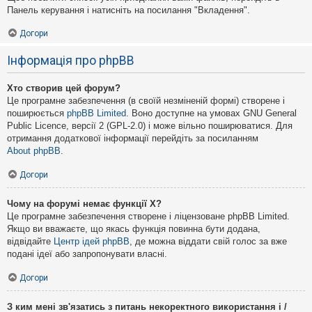
Панель керування і натисніть на посилання "Вкладення".
Догори
Інформація про phpBB
Хто створив цей форум?
Це програмне забезпечення (в своїй незміненій формі) створене і
поширюється
phpBB Limited
. Воно доступне на умовах GNU General
Public Licence, версії 2 (GPL-2.0) і може вільно поширюватися. Для
отримання додаткової інформації перейдіть за посиланням
About phpBB
.
Догори
Чому на форумі немає функції X?
Це програмне забезпечення створене і ліцензоване phpBB Limited.
Якщо ви вважаєте, що якась функція повинна бути додана,
відвідайте
Центр ідей phpBB
, де можна віддати свій голос за вже
подані ідеї або запропонувати власні.
Догори
З ким мені зв'язатись з питань некоректного використання і /