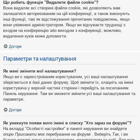
Що робить функція "Видалити файли cookie"?
Вона видаляє всі створені файли cookie, які дозволяють вам
залишатися авторизованим на цій конференції, а також виконують
інші функції, такі як відстежування прочитаних повідомлень, якщо
вони увімкнені адміністратором. Якщо ви відчуваєте труднощі з
входом на конференцію або виходом з конференції, можливо,
видалення куків може допомогти.
Догори
Параметри та налаштування
Як мені змінити мої налаштування?
Якщо ви є зареєстрованим користувачем, усі ваші налаштування
зберігаються в базі даних форуму. Щоб змінити їх, клацніть на імені
користувача у верхній частині сторінки і перейдіть за посиланням
Панель керування
. Там ви зможете змінити усі ваші налаштування та
параметри.
Догори
Як уникнути появи мого імені в списку "Хто зараз на форумі"?
На вкладці "Особисті настройки" в панелі керування ви знайдете
опцію
Приховати моє перебування на форумі
. Виберіть
Так
, і ви
будете видимі лише адміністраторам, модераторам та собі. Для всіх