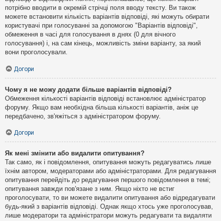
потрібно вводити в окремій стрічці поля вводу тексту. Ви також
можете встановити кількість варіантів відповіді, які можуть обирати
користувачі при голосуванні за допомогою "Варіантів відповіді",
обмеження в часі для голосування в днях (0 для вічного
голосування) і, на сам кінець, можливість зміни варіанту, за який
вони проголосували.
Догори
Чому я не можу додати більше варіантів відповіді?
Обмеження кількості варіантів відповіді встановлює адміністратор
форуму. Якщо вам необхідна більша кількості варіантів, аніж це
передбачено, зв'яжіться з адміністратором форуму.
Догори
Як мені змінити або видалити опитування?
Так само, як і повідомлення, опитування можуть редагуватись лише
їхнім автором, модераторами або адміністраторами. Для редагування
опитування перейдіть до редагування першого повідомлення в темі;
опитування завжди пов'язане з ним. Якщо ніхто не встиг
проголосувати, то ви можете видалити опитування або відредагувати
будь-який з варіантів відповіді. Однак якщо хтось уже проголосував,
лише модератори та адміністратори можуть редагувати та видаляти