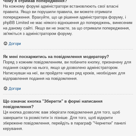
Чому я отримав попередження?
На кожному форумі адміністратори встановлюють свої власні
правила. Якщо ви порушили правила, ви можете отримати
попередження. Врахуйте, що це рішення адміністратора форуму, і
phpBB Limited не має ніякого відношення до попереджень, винесеним
на даному сайті. Якщо ви не знаєте, за що отримали попередження,
зв'яжіться з адміністратором форуму.
Догори
Як мені поскаржитись на повідомлення модератору?
Поряд з кожним повідомленням, ви побачите кнопку, призначену для
подання скарги на нього, якщо це дозволено адміністратором.
Натиснувши на неї, ви пройдете через ряд кроків, необхідних для
відправлення подання на повідомлення.
Догори
Що означає кнопка "Зберегти" в формі написання
повідомлення?
Ця кнопка дозволяє вам зберігати повідомлення для того, щоб
завершити та розмістити їх пізніше. Для того, щоб відкрити
збережене повідомлення, перейдіть в параграф "Чернетки" панелі
керування.