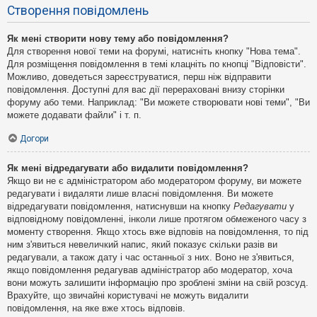
Створення повідомлень
Як мені створити нову тему або повідомлення?
Для створення нової теми на форумі, натисніть кнопку "Нова тема".
Для розміщення повідомлення в темі клацніть по кнопці "Відповісти".
Можливо, доведеться зареєструватися, перш ніж відправити
повідомлення. Доступні для вас дії перераховані внизу сторінки
форуму або теми. Наприклад: "Ви можете створювати нові теми", "Ви
можете додавати файли" і т. п.
Догори
Як мені відредагувати або видалити повідомлення?
Якщо ви не є адміністратором або модератором форуму, ви можете
редагувати і видаляти лише власні повідомлення. Ви можете
відредагувати повідомлення, натиснувши на кнопку
Редагувати
у
відповідному повідомленні, інколи лише протягом обмеженого часу з
моменту створення. Якщо хтось вже відповів на повідомлення, то під
ним з'явиться невеличкий напис, який показує скільки разів ви
редагували, а також дату і час останньої з них. Воно не з'явиться,
якщо повідомлення редагував адміністратор або модератор, хоча
вони можуть залишити інформацію про зроблені зміни на свій розсуд.
Врахуйте, що звичайні користувачі не можуть видалити
повідомлення, на яке вже хтось відповів.