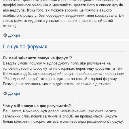
профілі кожного учасника є можливість додати його в список друзів
або недругів. Крім того, ви можете зробити це прямо з вашого
особистого розділу, безпосереднім введенням імені користувача. Ви
також можете видаляти учасників з ваших списків на тій самій
сторінці.
Догори
Пошук по форумах
Як мені здійснити пошук на форумі?
Введіть умови пошуку у відповідному полі, яке розміщене на
головній сторінці форуму та на сторінках перегляду форумів та тем.
Ви можете здійснити розширений пошук, перейшовши за посиланням
"Розширений пошук", яке знаходиться на кожній сторінці форуму.
Розміщення посилань може відрізнятись, залежно від стилю.
Догори
Чому мій пошук не дає результатів?
Ваш запит, можливо, був доволі невизначеним і включав багато
загальних слів, пошук за якими в phpBB не провадиться. Будьте
більш конкретні і скористайтесь можливостями розширеного пошуку.