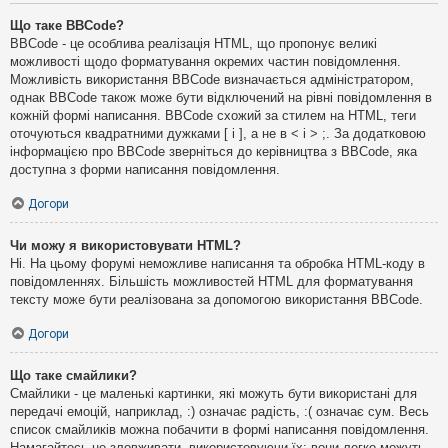
Що таке BBCode?
BBCode - це особлива реалізація HTML, що пропонує великі
можливості щодо форматування окремих частин повідомлення.
Можливість використання BBCode визначається адміністратором,
однак BBCode також може бути відключений на рівні повідомлення в
кожній формі написання. BBCode схожий за стилем на HTML, теги
оточуються квадратними дужками [ і ], а не в < і > ;. За додатковою
інформацією про BBCode зверніться до керівництва з BBCode, яка
доступна з форми написання повідомлення.
Догори
Чи можу я використовувати HTML?
Ні. На цьому форумі неможливе написання та обробка HTML-коду в
повідомленнях. Більшість можливостей HTML для форматування
тексту може бути реалізована за допомогою використання BBCode.
Догори
Що таке смайлики?
Смайлики - це маленькі картинки, які можуть бути використані для
передачі емоцій, наприклад, :) означає радість, :( означає сум. Весь
список смайликів можна побачити в формі написання повідомлення.
Намагайтесь не зловживати, використовуючи їх: вони легко можуть