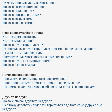
к
Чи можу я розміщувати зображення?
Що таке важливі оголошення?
Що таке оголошення?
Що таке прикріплені теми?
Д
Що таке закриті теми?
о
Що таке значок теми?
п
о
м
Рівні користувачів та групи
о
Хто такі Адміністратори?
г
Хто такі модератори?
а
Що таке групи користувачів?
Де знаходяться групи користувачів і як мені приєднатись до них?
Як мені стати Лідером групи?
Чому групи відображаються різними кольорами?
Що таке група за замовчуванням?
Що таке "Наша команда"?
Приватні повідомлення
Я не можу відсилати приватні повідомлення!
Я постійно отримую небажані приватні повідомлення!
Я отримав спам або образливий email від когось із цього форуму!
Друзі та недруги
Що таке список друзів та недругів?
Як я можу додавати / видаляти користувачів до мого списку друзів або
недругів?