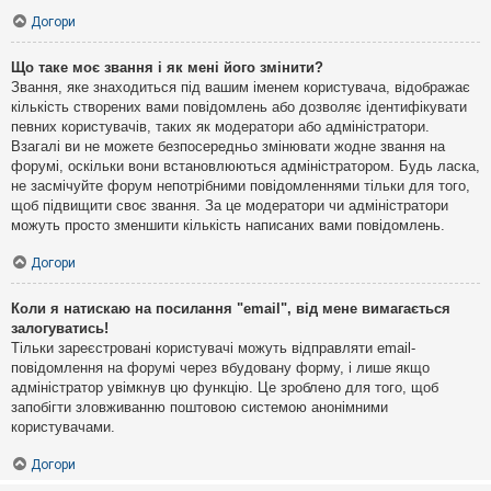
Догори
Що таке моє звання і як мені його змінити?
Звання, яке знаходиться під вашим іменем користувача, відображає
кількість створених вами повідомлень або дозволяє ідентифікувати
певних користувачів, таких як модератори або адміністратори.
Взагалі ви не можете безпосередньо змінювати жодне звання на
форумі, оскільки вони встановлюються адміністратором. Будь ласка,
не засмічуйте форум непотрібними повідомленнями тільки для того,
щоб підвищити своє звання. За це модератори чи адміністратори
можуть просто зменшити кількість написаних вами повідомлень.
Догори
Коли я натискаю на посилання "email", від мене вимагається
залогуватись!
Тільки зареєстровані користувачі можуть відправляти email-
повідомлення на форумі через вбудовану форму, і лише якщо
адміністратор увімкнув цю функцію. Це зроблено для того, щоб
запобігти зловживанню поштовою системою анонімними
користувачами.
Догори