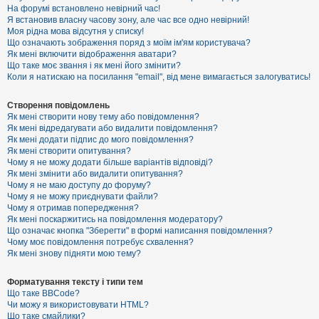
е
На форумі встановлено невірний час!
з
Я встановив власну часову зону, але час все одно невірний!
в
і
Моя рідна мова відсутня у списку!
д
Що означають зображення поряд з моїм ім'ям користувача?
п
Як мені включити відображення аватари?
о
Що таке моє звання і як мені його змінити?
в
Коли я натискаю на посилання "email", від мене вимагається залогуватись!
і
д
е
Створення повідомлень
й
Як мені створити нову тему або повідомлення?
Як мені відредагувати або видалити повідомлення?
Як мені додати підпис до мого повідомлення?
А
Як мені створити опитування?
к
Чому я не можу додати більше варіантів відповіді?
т
Як мені змінити або видалити опитування?
и
Чому я не маю доступу до форуму?
в
Чому я не можу приєднувати файли?
н
Чому я отримав попередження?
і
т
Як мені поскаржитись на повідомлення модератору?
е
Що означає кнопка "Зберегти" в формі написання повідомлення?
м
Чому моє повідомлення потребує схвалення?
и
Як мені знову підняти мою тему?
Форматування тексту і типи тем
П
Що таке BBCode?
о
Чи можу я використовувати HTML?
ш
Що таке смайлики?
у