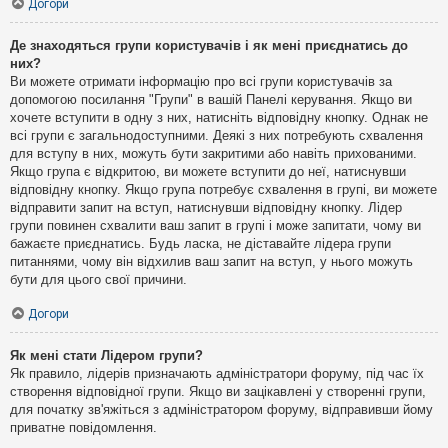
Догори
Де знаходяться групи користувачів і як мені приєднатись до
них?
Ви можете отримати інформацію про всі групи користувачів за
допомогою посилання "Групи" в вашій Панелі керування. Якщо ви
хочете вступити в одну з них, натисніть відповідну кнопку. Однак не
всі групи є загальнодоступними. Деякі з них потребують схвалення
для вступу в них, можуть бути закритими або навіть прихованими.
Якщо група є відкритою, ви можете вступити до неї, натиснувши
відповідну кнопку. Якщо група потребує схвалення в групі, ви можете
відправити запит на вступ, натиснувши відповідну кнопку. Лідер
групи повинен схвалити ваш запит в групі і може запитати, чому ви
бажаєте приєднатись. Будь ласка, не діставайте лідера групи
питаннями, чому він відхилив ваш запит на вступ, у нього можуть
бути для цього свої причини.
Догори
Як мені стати Лідером групи?
Як правило, лідерів призначають адміністратори форуму, під час їх
створення відповідної групи. Якщо ви зацікавлені у створенні групи,
для початку зв'яжіться з адміністратором форуму, відправивши йому
приватне повідомлення.