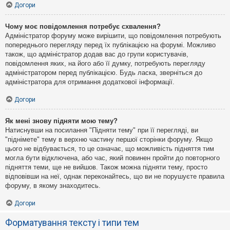
Догори
Чому моє повідомлення потребує схвалення?
Адміністратор форуму може вирішити, що повідомлення потребують
попереднього перегляду перед їх публікацією на форумі. Можливо
також, що адміністратор додав вас до групи користувачів,
повідомлення яких, на його або її думку, потребують перегляду
адміністратором перед публікацією. Будь ласка, зверніться до
адміністратора для отримання додаткової інформації.
Догори
Як мені знову підняти мою тему?
Натиснувши на посилання "Підняти тему" при її перегляді, ви
"піднімете" тему в верхню частину першої сторінки форуму. Якщо
цього не відбувається, то це означає, що можливість підняття тим
могла бути відключена, або час, який повинен пройти до повторного
підняття теми, ще не вийшов. Також можна підняти тему, просто
відповівши на неї, однак переконайтесь, що ви не порушуєте правила
форуму, в якому знаходитесь.
Догори
Форматування тексту і типи тем