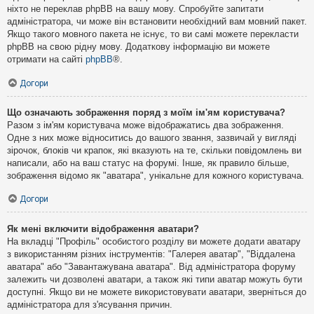
ніхто не переклав phpBB на вашу мову. Спробуйте запитати
адміністратора, чи може він встановити необхідний вам мовний пакет.
Якщо такого мовного пакета не існує, то ви самі можете перекласти
phpBB на свою рідну мову. Додаткову інформацію ви можете
отримати на сайті
phpBB
®.
Догори
Що означають зображення поряд з моїм ім'ям користувача?
Разом з ім'ям користувача може відображатись два зображення.
Одне з них може відноситись до вашого звання, зазвичай у вигляді
зірочок, блоків чи крапок, які вказують на те, скільки повідомлень ви
написали, або на ваш статус на форумі. Інше, як правило більше,
зображення відомо як "аватара", унікальне для кожного користувача.
Догори
Як мені включити відображення аватари?
На вкладці "Профіль" особистого розділу ви можете додати аватару
з використанням різних інструментів: "Галерея аватар", "Віддалена
аватара" або "Завантажувана аватара". Від адміністратора форуму
залежить чи дозволені аватари, а також які типи аватар можуть бути
доступні. Якщо ви не можете використовувати аватари, зверніться до
адміністратора для з'ясування причин.