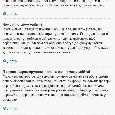
вона заблокований спам-фільтром. Якщо ви впевнені, що ви ввели
правильну адресу email, спробуйте зв'язатися з адміністратором.
Догори
Чому я не можу увійти?
Існує кілька можливих причин. Перш за все, переконайтесь, чи
правильно ви вводите ім'я користувача і пароль. Якщо дані введені
правильно, то необхідно зв'язатися з адміністратором, щоб
перевірити, чи не був вам заборонено доступ до форуму. Також
можливо, що допущена помилка в конфігурації форуму, зв'яжіться з
адміністратором для виправлення помилки.
Догори
Я колись зареєструвався, але тепер не можу увійти!
Можливо, адміністратор з якоїсь причини деактивував або видалив
ваш обліковий запис. Крім того, на багатьох форумах адміністратори
періодично видаляють користувачів, які тривалий час не писали
повідомлень, щоб зменшити розмір бази даних. Якщо це трапилось,
спробуйте ще раз зареєструватись і активніше приймати участь у
дискусіях.
Догори