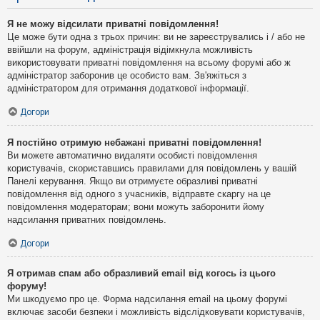
Я не можу відсилати приватні повідомлення!
Це може бути одна з трьох причин: ви не зареєструвались і / або не
ввійшли на форум, адміністрація відімкнула можливість
використовувати приватні повідомлення на всьому форумі або ж
адміністратор заборонив це особисто вам. Зв'яжіться з
адміністратором для отримання додаткової інформації.
Догори
Я постійно отримую небажані приватні повідомлення!
Ви можете автоматично видаляти особисті повідомлення
користувачів, скориставшись правилами для повідомлень у вашій
Панелі керування. Якщо ви отримуєте образливі приватні
повідомлення від одного з учасників, відправте скаргу на це
повідомлення модераторам; вони можуть заборонити йому
надсилання приватних повідомлень.
Догори
Я отримав спам або образливий email від когось із цього
форуму!
Ми шкодуємо про це. Форма надсилання email на цьому форумі
включає засоби безпеки і можливість відслідковувати користувачів,