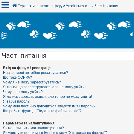
Теріологічна школа
форум Українського теріологічного товариства
Часті питання
В
х
і
д
Часті питання
Р
е
є
Вхід на форум і реєстрація
с
Навіщо мені потрібно реєструватися?
т
Що таке COPPA?
р
Чому я не можу зареєструватись?
а
Я тільки що зареєструвався, але не можу увійти!
ц
Чому я не можу увійти?
і
я
Я колись зареєструвався, але тепер не можу увійти!
Я забув пароль!
Чому мені постійно доводиться вводити ім’я і пароль?
Що робить функція "Видалити файли cookie"?
Т
е
м
Параметри та налаштування
и
Як мені змінити мої налаштування?
б
Як уникнути появи мого імені в списку "Хто зараз на форумі"?