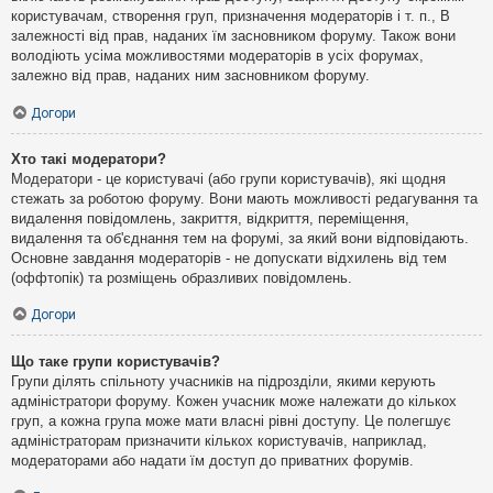
користувачам, створення груп, призначення модераторів і т. п., В
залежності від прав, наданих їм засновником форуму. Також вони
володіють усіма можливостями модераторів в усіх форумах,
залежно від прав, наданих ним засновником форуму.
Догори
Хто такі модератори?
Модератори - це користувачі (або групи користувачів), які щодня
стежать за роботою форуму. Вони мають можливості редагування та
видалення повідомлень, закриття, відкриття, переміщення,
видалення та об'єднання тем на форумі, за який вони відповідають.
Основне завдання модераторів - не допускати відхилень від тем
(оффтопік) та розміщень образливих повідомлень.
Догори
Що таке групи користувачів?
Групи ділять спільноту учасників на підрозділи, якими керують
адміністратори форуму. Кожен учасник може належати до кількох
груп, а кожна група може мати власні рівні доступу. Це полегшує
адміністраторам призначити кількох користувачів, наприклад,
модераторами або надати їм доступ до приватних форумів.