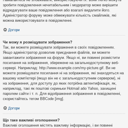
зробити повідомлення нечитабельним і модератор може вирішити
відредагувати ваше повідомлення або взагалі видалити його.
Адміністратор форуму може обмежувати кількість смайликів, які
можна використовувати в повідомленні.
Догори
Чи можу я розміщувати зображення?
Так, ви можете розміщувати зображення в своїх повідомленнях.
Якщо адміністратор дозволив приєднання файлів, ви можете
завантажити зображення на форум. Якщо ні, ви повинні розмістити
посилання на зображення, збережене на загальнодоступному веб-
сервері. Наприклад: http://www.example.com/my-picture.gif. Ви не
можете розміщувати посилання ні на зображення, які знаходяться на
вашому комп'ютері (якщо він не є загальнодоступним сервером), ні
на зображення, для доступу до яких потрібна автентифікація, як,
наприклад, такі як поштові скриньки Hotmail або Yahoo, захищені
паролем сайти і т. п. Для відображення зображення в повідомленні,
скористайтесь тегом BBCode [img].
Догори
Що таке важливі оголошення?
Важливі оголошення містять важливу інформацію, і ви повинні