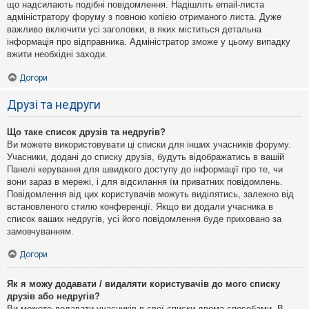
що надсилають подібні повідомлення. Надішліть email-листа
адміністратору форуму з повною копією отриманого листа. Дуже
важливо включити усі заголовки, в яких міститься детальна
інформація про відправника. Адміністратор зможе у цьому випадку
вжити необхідні заходи.
Догори
Друзі та недруги
Що таке список друзів та недругів?
Ви можете використовувати ці списки для інших учасників форуму.
Учасники, додані до списку друзів, будуть відображатись в вашій
Панелі керування для швидкого доступу до інформації про те, чи
вони зараз в мережі, і для відсилання їм приватних повідомлень.
Повідомлення від цих користувачів можуть виділятись, залежно від
встановленого стилю конференції. Якщо ви додали учасника в
список ваших недругів, усі його повідомлення буде приховано за
замовчуванням.
Догори
Як я можу додавати / видаляти користувачів до мого списку
друзів або недругів?
Ви можете додавати учасників в свої списки двома способами. В