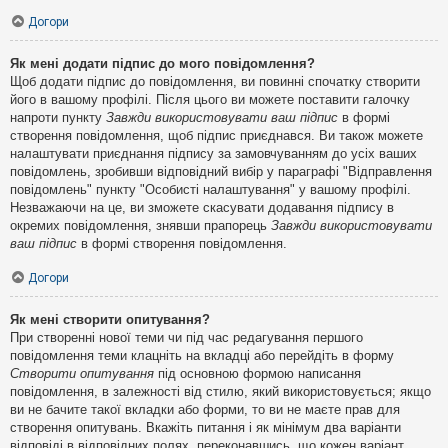
Догори
Як мені додати підпис до мого повідомлення?
Щоб додати підпис до повідомлення, ви повинні спочатку створити
його в вашому профілі. Після цього ви можете поставити галочку
напроти пункту
Завжди використовувати ваш підпис
в формі
створення повідомлення, щоб підпис приєднався. Ви також можете
налаштувати приєднання підпису за замовчуванням до усіх ваших
повідомлень, зробивши відповідний вибір у параграфі "Відправлення
повідомлень" пункту "Особисті налаштування" у вашому профілі.
Незважаючи на це, ви зможете скасувати додавання підпису в
окремих повідомлення, знявши прапорець
Завжди використовувати
ваш підпис
в формі створення повідомлення.
Догори
Як мені створити опитування?
При створенні нової теми чи під час редагування першого
повідомлення теми клацніть на вкладці або перейдіть в форму
Створити опитування
під основною формою написання
повідомлення, в залежності від стилю, який використовується; якщо
ви не бачите такої вкладки або форми, то ви не маєте прав для
створення опитувань. Вкажіть питання і як мінімум два варіанти
відповіді в відповідних полях, переконавшись, що кожен варіант