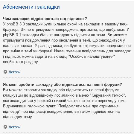
Абонементи і закладки
Чим закладки відрізняються від підписок?
У phpBB 3.0 закладки були більше схожі на закладки в вашому веб-
браузері. Ви не отримували попереджень про зміни, що відбулися. У
phpBB 3.1 закладки більше нагадують підписки на теми. Ви можете
отримувати повідомлення про оновлення в темі, що знаходиться у
вас в закладках. У разі підписки, ви будете отримувати повідомлення
про зміни в темі чи форумі. Налаштування повідомлень для закладок
і підписок можна задати на вкладці "Особисті налаштування"
особистого розділу.
Догори
Як мені зробити закладку або підписатись на певні форуми?
Ви можете створити закладку або підписатись на певні форуми,
клацнувши по відповідному посиланню в меню "Керування темою",
яке знаходиться у верхній і нижній частині сторінки перегляду тем.
Відзначивши галочкою пункт "Повідомляти мені про отримання
відповіді" при відправці повідомлення, ви також підпишетеся на
відповідну тему.
Догори