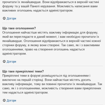
прочитати їх якнайшвидше. Вони відображаються в верхній частині
форуму та у вашій Панелі керування. Можливість написання вами
важливих оголошень надається адміністратором.
Догори
Що таке оголошення?
Оголошення найчастіше містять важливу інформацію для форуму,
який ви переглядаєте в даний момент, і вам необхідно прочитати їх
якнайшвидше. Оголошення відображаються в верхній частині кожної
сторінки форуму, в якому вони створені. Так само, як і з важливими
оголошеннями, право на створення оголошень надається
адміністратором.
Догори
Що таке прикріплені теми?
Прикріплені теми в форумі розміщуються під оголошеннями і
виключно на першій сторінці. Вони найчастіше містять досить
важливу інформацію, тому ви повинні прочитати їх якнайшвидше. Так
само, як і з оголошеннями, можливість створення вами прикріплених
тем надається адміністратором.
Догори