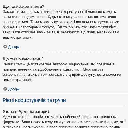
Що таке закриті теми?
Закриті теми - це такі теми, в яких користувачі більше не можуть
залишати повідомлення і будь-які опитування в них автоматично
завершуються. Теми можуть бути закриті виключно модераторами
або адміністраторами форуму. Ви також можете мати можливість
закривати створені вами теми, в залежності від прав, наданих вам
адміністратором.
Догори
Що таке значок теми?
Значки тем - це встановлені автором зображення, які пов'язані з
повідомленнями та відображають їхній зміст. Можливість
використання значків тем залежить від прав доступу, встановлених
адміністратором.
Догори
Рівні користувачів та групи
Хто такі Адміністратори?
Адміністратори - особи, які мають найвищий рівень контролю над
форумом. Вони можуть керувати усіма аспектами роботи форуму, які
включають розмежування прав доступу, закриття доступу окремим