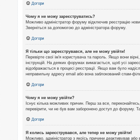
Догори
Чому я не можу зареєструватись?
Можливо адміністратор форуму відключив реєстрацію нових 
Зверніться за допомогою до адміністратора форуму.
Догори
Я тільки що зареєструвався, але не можу увійти!
Перевірте свої ім'я користувача та пароль. Якщо вони вірн
інструкцій. На деяких форумах вимагається, щоб усі зареє
відображається в процесі реєстрації. Якщо вам було надіс
неправильну адресу email або вона заблокований спам-філь
Догори
Чому я не можу увійти?
Існує кілька можливих причин. Перш за все, переконайтесь,
перевірити, чи не був вам заборонено доступ до форуму. 
Догори
Я колись зареєструвався, але тепер не можу увійти!
Можливо, адміністратор з якоїсь причини деактивував або 