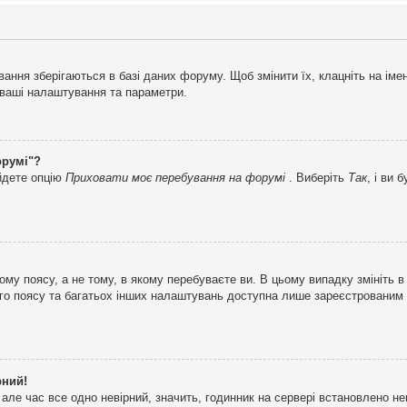
ня зберігаються в базі даних форуму. Щоб змінити їх, клацніть на імені 
і ваші налаштування та параметри.
орумі"?
айдете опцію
Приховати моє перебування на форумі
. Виберіть
Так
, і ви
му поясу, а не тому, в якому перебуваєте ви. В цьому випадку змініть в
вого поясу та багатьох інших налаштувань доступна лише зареєстрованим
рний!
але час все одно невірний, значить, годинник на сервері встановлено н