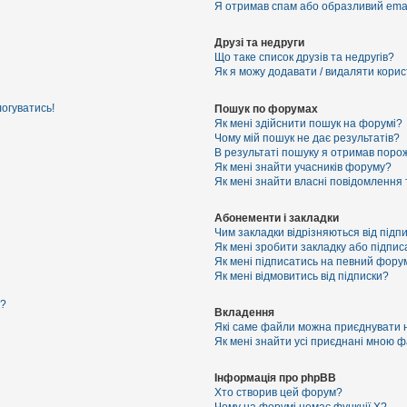
Я отримав спам або образливий email
Друзі та недруги
Що таке список друзів та недругів?
Як я можу додавати / видаляти корист
логуватись!
Пошук по форумах
Як мені здійснити пошук на форумі?
Чому мій пошук не дає результатів?
В результаті пошуку я отримав порож
Як мені знайти учасників форуму?
Як мені знайти власні повідомлення
Абонементи і закладки
Чим закладки відрізняються від підп
Як мені зробити закладку або підпи
Як мені підписатись на певний фору
Як мені відмовитись від підписки?
я?
Вкладення
Які саме файли можна приєднувати 
Як мені знайти усі приєднані мною 
Інформація про phpBB
Хто створив цей форум?