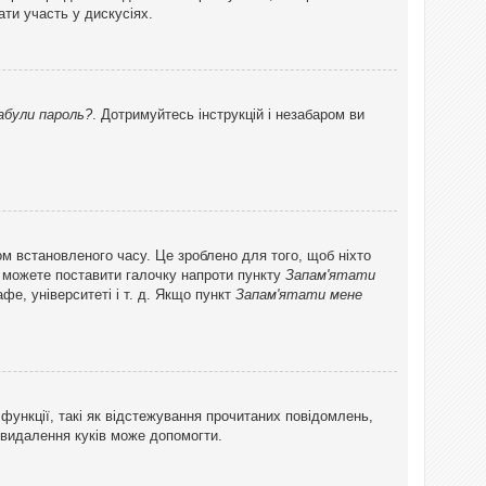
ти участь у дискусіях.
абули пароль?
. Дотримуйтесь інструкцій і незабаром ви
ом встановленого часу. Це зроблено для того, щоб ніхто
ви можете поставити галочку напроти пункту
Запам'ятати
фе, університеті і т. д. Якщо пункт
Запам'ятати мене
функції, такі як відстежування прочитаних повідомлень,
 видалення куків може допомогти.