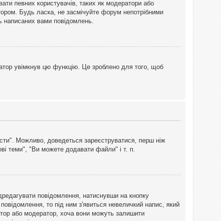
вати певних користувачів, таких як модератори або
тором. Будь ласка, не засмічуйте форум непотрібними
ть написаних вами повідомлень.
атор увімкнув цю функцію. Це зроблено для того, щоб
вісти". Можливо, доведеться зареєструватися, перш ніж
і теми", "Ви можете додавати файли" і т. п.
дредагувати повідомлення, натиснувши на кнопку
повідомлення, то під ним з'явиться невеличкий напис, який
тратор або модератор, хоча вони можуть залишити