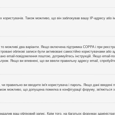
користувачів. Також можливо, що він заблокував вашу IP-адресу або ім
і, то можливі два варіанти. Якщо включена підтримка COPPA і при реєстр
стровані облікові записи були активовані самостійно користувачами або 
лано email-повідомлення поштою, дотримуйтесь інструкцій. Якщо email-п
тром. Якщо ви впевнені, що ви ввели правильну адресу email, спробуйте 
 чи правильно ви вводите ім'я користувача і пароль. Якщо дані введені п
Також можливо, що допущена помилка в конфігурації форуму, зв'яжіться 
видалив ваш обліковий запис. Крім того, на багатьох форумах адміністра