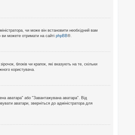
міністратора, чи може він встановити необхідний вам
ю ви можете отримати на сайті
phpBB
®.
рочок, блоків чи крапок, які вказують на те, скільки
ожного користувача.
лена аватара" або "Завантажувана аватара". Від
вувати аватари, зверніться до адміністратора для