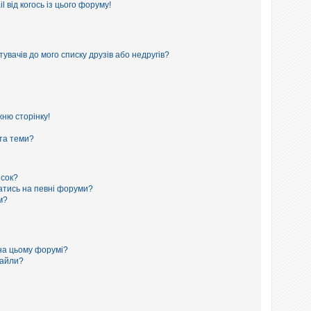
 від когось із цього форуму!
увачів до мого списку друзів або недругів?
ню сторінку!
 та теми?
исок?
сатись на певні форуми?
м?
на цьому форумі?
файли?