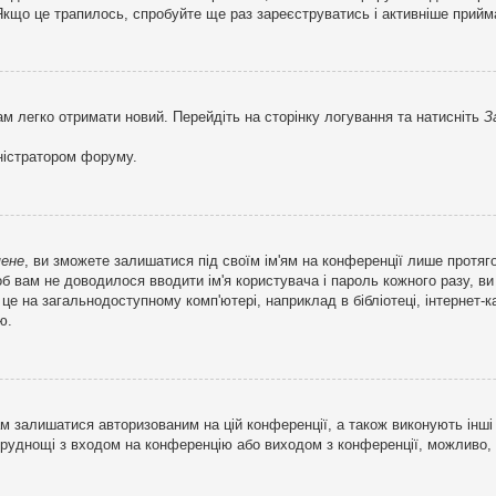
кщо це трапилось, спробуйте ще раз зареєструватись і активніше прийма
ам легко отримати новий. Перейдіть на сторінку логування та натисніть
З
ністратором форуму.
мене
, ви зможете залишатися під своїм ім'ям на конференції лише протяг
об вам не доводилося вводити ім'я користувача і пароль кожного разу, 
 на загальнодоступному комп'ютері, наприклад в бібліотеці, інтернет-ка
ю.
м залишатися авторизованим на цій конференції, а також виконують інші 
труднощі з входом на конференцію або виходом з конференції, можливо,