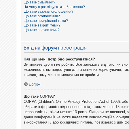
Що таке смайлики?
к
Чи можу я розміщувати зображення?
Що таке важливі оголошення?
Що таке оголошення?
Д
Що таке прикріплені теми?
о
Що таке закриті теми?
п
Що таке значок теми?
о
м
о
г
Вхід на форум і реєстрація
а
Навіщо мені потрібно реєструватися?
Ви можете цього і не робити. Все залежить від того, як ви
можливості, які недоступні для анонімних користувачів, так
хвилин, тому ми рекомендуємо це зробити.
Догори
Що таке COPPA?
COPPA (Children's Online Privacy Protection Act of 1998), а
збирати інформацію від неповнолітніх, віком менше 13 рокі
неповнолітніх, віком менше 13 років. Якщо ви не впевнені,
даної конференції не може надавати консультацій з юридични
використання і / або юридичних питань, пов'язаних з цим 