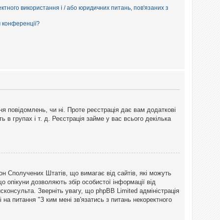
ектного використання і / або юридичних питань, пов'язаних з
м конференції?
ня повідомлень, чи ні. Проте реєстрація дає вам додаткові
ь в групах і т. д. Реєстрація займе у вас всього декілька
закон Сполучених Штатів, що вимагає від сайтів, які можуть
о опікуни дозволяють збір особистої інформації від
сконсульта. Зверніть увагу, що phpBB Limited адміністрація
 на питання "З ким мені зв'язатись з питань некоректного