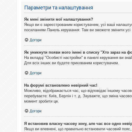
Параметри та налаштування
Як мені змінити мої налаштування?
Якщо ви є зареєстрованим користувачем, усі ваші налаштуван
посиланням
Панель керування
. Там ви зможете змінити ус
Догори
Як уникнути появи мого імені в списку "Хто зараз на ф
На вкладці "Особисті настройки" в панелі керування ви зн
Для всіх інших ви будете прихованим користувачем.
Догори
На форумі встановлено невірний час!
Можливо, відображається час, що відповідає іншому часово
перебуваєте: Київ, Берлін і т. д. Зауважте, що зміна часо
момент зробити це.
Догори
Я встановив власну часову зону, але час все одно неві
Якщо ви впевнені, що правильно встановили часовий пояс, 