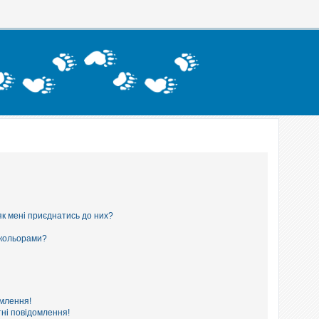
як мені приєднатись до них?
 кольорами?
омлення!
ні повідомлення!