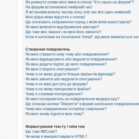
е
Як уникнути появи мого імені в списку "Хто зараз на форумі"?
з
На форумі встановлено невірний час!
в
Я встановив власну часову зону, але час все одно невірний!
і
Моя рідна мова відсутня у списку!
д
п
Що означають зображення поряд з моїм ім'ям користувача?
о
Як мені включити відображення аватари?
в
Що таке моє звання і як мені його змінити?
і
Коли я натискаю на посилання "email", від мене вимагається за
д
е
й
Створення повідомлень
Як мені створити нову тему або повідомлення?
Як мені відредагувати або видалити повідомлення?
Як мені додати підпис до мого повідомлення?
А
к
Як мені створити опитування?
т
Чому я не можу додати більше варіантів відповіді?
и
Як мені змінити або видалити опитування?
в
Чому я не маю доступу до форуму?
н
Чому я не можу приєднувати файли?
і
Чому я отримав попередження?
т
Як мені поскаржитись на повідомлення модератору?
е
м
Що означає кнопка "Зберегти" в формі написання повідомленн
и
Чому моє повідомлення потребує схвалення?
Як мені знову підняти мою тему?
П
Форматування тексту і типи тем
о
Що таке BBCode?
ш
Чи можу я використовувати HTML?
у