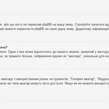
і, або ще ніхто не переклав phpBB на вашу мову. Спробуйте запитати ад
 самі можете перекласти phpBB на свою рідну мову. Додаткову інформаці
вача?
ня. Одне з них може відноситись до вашого звання, зазвичай у вигляді зі
е, як правило більше, зображення відомо як "аватара", унікальне для к
аватару з використанням різних інструментів: "Галерея аватар", "Відда
акож які типи аватар можуть бути доступні. Якщо ви не можете використо