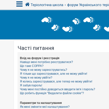
Теріологічна школа
форум Українського тері
В
х
і
д
Часті питання
Р
е
є
с
Вхід на форум і реєстрація
т
Навіщо мені потрібно реєструватися?
р
Що таке COPPA?
а
Чому я не можу зареєструватись?
ц
Я тільки що зареєструвався, але не можу увійти!
і
Чому я не можу увійти?
я
Я колись зареєструвався, але тепер не можу увійти!
Я забув пароль!
Чому мені постійно доводиться вводити ім’я і пароль?
Т
Що робить функція "Видалити файли cookie"?
е
м
и
Параметри та налаштування
б
Як мені змінити мої налаштування?