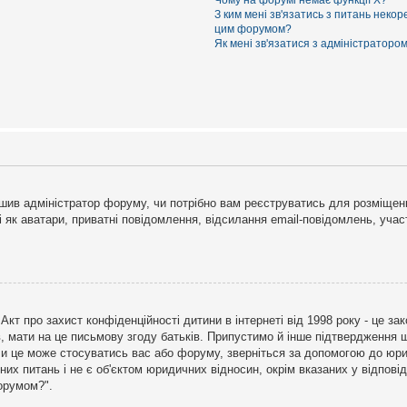
Чому на форумі немає функції X?
З ким мені зв'язатись з питань некор
цим форумом?
Як мені зв'язатися з адміністраторо
рішив адміністратор форуму, чи потрібно вам реєструватись для розміщен
і як аватари, приватні повідомлення, відсилання email-повідомлень, участ
бо Акт про захист конфіденційності дитини в інтернеті від 1998 року - це 
в, мати на це письмову згоду батьків. Припустимо й інше підтвердження щ
 чи це може стосуватись вас або форуму, зверніться за допомогою до юри
х питань і не є об'єктом юридичних відносин, окрім вказаних у відповіді
форумом?".