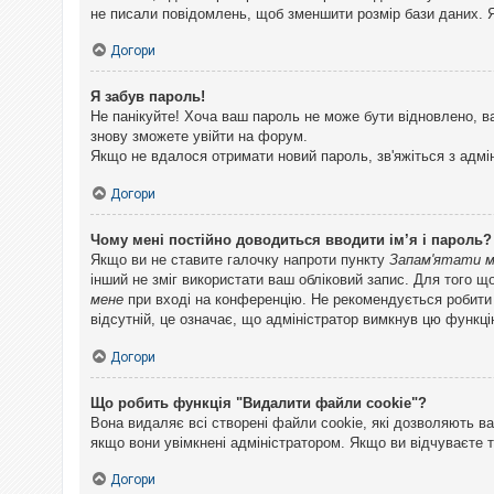
не писали повідомлень, щоб зменшити розмір бази даних. Я
Догори
Я забув пароль!
Не панікуйте! Хоча ваш пароль не може бути відновлено, в
знову зможете увійти на форум.
Якщо не вдалося отримати новий пароль, зв'яжіться з адмі
Догори
Чому мені постійно доводиться вводити ім’я і пароль?
Якщо ви не ставите галочку напроти пункту
Запам'ятати 
інший не зміг використати ваш обліковий запис. Для того щ
мене
при вході на конференцію. Не рекомендується робити це
відсутній, це означає, що адміністратор вимкнув цю функці
Догори
Що робить функція "Видалити файли cookie"?
Вона видаляє всі створені файли cookie, які дозволяють ва
якщо вони увімкнені адміністратором. Якщо ви відчуваєте 
Догори