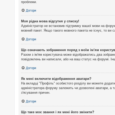
проблеми.
Догори
Моя рідна мова відсутня у списку!
Адміністратор не встановив підтримку вашої мови на форум
мовний пакет. Якщо такого мовного пакета не існує, то ви
Догори
Що означають зображення поряд з моїм ім'ям користу
Разом з ім'ям користувача може відображатись два зображен
повідомлень ви написали, або на ваш статус на форумі. Інш
Догори
Як мені включити відображення аватари?
На вкладці "Профіль" особистого розділу ви можете додати 
адміністратора форуму залежить чи дозволені аватари, а т
з'ясування причин.
Догори
Що таке моє звання і як мені його змінити?