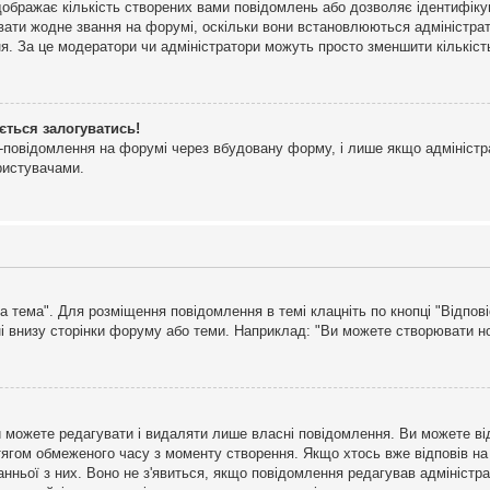
дображає кількість створених вами повідомлень або дозволяє ідентифіку
ювати жодне звання на форумі, оскільки вони встановлюються адміністра
я. За це модератори чи адміністратори можуть просто зменшити кількіс
ється залогуватись!
l-повідомлення на форумі через вбудовану форму, і лише якщо адміністр
ристувачами.
а тема". Для розміщення повідомлення в темі клацніть по кнопці "Відпо
і внизу сторінки форуму або теми. Наприклад: "Ви можете створювати нов
 можете редагувати і видаляти лише власні повідомлення. Ви можете ві
ягом обмеженого часу з моменту створення. Якщо хтось вже відповів на 
станньої з них. Воно не з'явиться, якщо повідомлення редагував адмініс