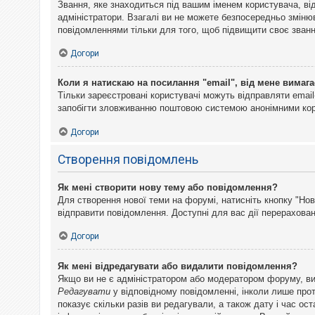
Звання, яке знаходиться під вашим іменем користувача, ві
адміністратори. Взагалі ви не можете безпосередньо змін
повідомленнями тільки для того, щоб підвищити своє званн
Догори
Коли я натискаю на посилання "email", від мене вимага
Тільки зареєстровані користувачі можуть відправляти emai
запобігти зловживанню поштовою системою анонімними ко
Догори
Створення повідомлень
Як мені створити нову тему або повідомлення?
Для створення нової теми на форумі, натисніть кнопку "Нов
відправити повідомлення. Доступні для вас дії перерахован
Догори
Як мені відредагувати або видалити повідомлення?
Якщо ви не є адміністратором або модератором форуму, ви
Редагувати
у відповідному повідомленні, інколи лише прот
показує скільки разів ви редагували, а також дату і час о