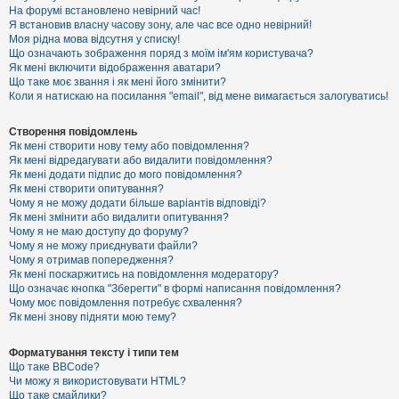
е
На форумі встановлено невірний час!
з
Я встановив власну часову зону, але час все одно невірний!
в
і
Моя рідна мова відсутня у списку!
д
Що означають зображення поряд з моїм ім'ям користувача?
п
Як мені включити відображення аватари?
о
Що таке моє звання і як мені його змінити?
в
Коли я натискаю на посилання "email", від мене вимагається залогуватись!
і
д
е
Створення повідомлень
й
Як мені створити нову тему або повідомлення?
Як мені відредагувати або видалити повідомлення?
Як мені додати підпис до мого повідомлення?
А
Як мені створити опитування?
к
Чому я не можу додати більше варіантів відповіді?
т
Як мені змінити або видалити опитування?
и
Чому я не маю доступу до форуму?
в
Чому я не можу приєднувати файли?
н
Чому я отримав попередження?
і
т
Як мені поскаржитись на повідомлення модератору?
е
Що означає кнопка "Зберегти" в формі написання повідомлення?
м
Чому моє повідомлення потребує схвалення?
и
Як мені знову підняти мою тему?
Форматування тексту і типи тем
П
Що таке BBCode?
о
Чи можу я використовувати HTML?
ш
Що таке смайлики?
у