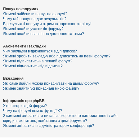
Пошук по форумах
Як мені здійснити пошук на форумі?
Чому мій пошук не дає результатів?
В результаті пошуку я отримав порожню сторінку!
Як мені знайти учасників форуму?
Як мені знайти власні повідомлення та теми?
Абонементи і закладки
Чим закладки відрізняються від підписок?
Як мені зробити закладку або підписатись на певні форуми?
Як мені підписатись на певний форум?
Як мені відмовитись від підписки?
Вкладення
Які саме файли можна приєднувати на цьому форумі?
Як мені знайти усі приєднані мною файли?
Інформація про phpBB
Хто створив цей форум?
Чому на форумі немає функції X?
З ким мені зв'язатись з питань некоректного використання і / або
юридичних питань, пов'язаних з цим форумом?
Як мені зв'язатися з адміністратором конференції?