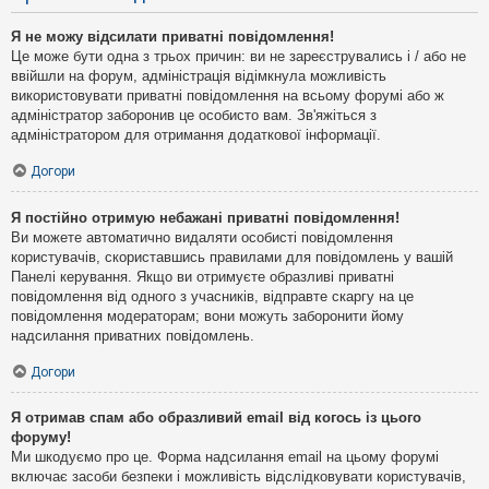
Я не можу відсилати приватні повідомлення!
Це може бути одна з трьох причин: ви не зареєструвались і / або не
ввійшли на форум, адміністрація відімкнула можливість
використовувати приватні повідомлення на всьому форумі або ж
адміністратор заборонив це особисто вам. Зв'яжіться з
адміністратором для отримання додаткової інформації.
Догори
Я постійно отримую небажані приватні повідомлення!
Ви можете автоматично видаляти особисті повідомлення
користувачів, скориставшись правилами для повідомлень у вашій
Панелі керування. Якщо ви отримуєте образливі приватні
повідомлення від одного з учасників, відправте скаргу на це
повідомлення модераторам; вони можуть заборонити йому
надсилання приватних повідомлень.
Догори
Я отримав спам або образливий email від когось із цього
форуму!
Ми шкодуємо про це. Форма надсилання email на цьому форумі
включає засоби безпеки і можливість відслідковувати користувачів,