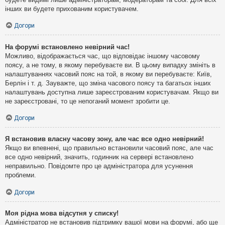
інших ви будете прихованим користувачем.
Догори
На форумі встановлено невірний час!
Можливо, відображається час, що відповідає іншому часовому
поясу, а не тому, в якому перебуваєте ви. В цьому випадку змініть в
налаштуваннях часовий пояс на той, в якому ви перебуваєте: Київ,
Берлін і т. д. Зауважте, що зміна часового поясу та багатьох інших
налаштувань доступна лише зареєстрованим користувачам. Якщо ви
не зареєстровані, то це непоганий момент зробити це.
Догори
Я встановив власну часову зону, але час все одно невірний!
Якщо ви впевнені, що правильно встановили часовий пояс, але час
все одно невірний, значить, годинник на сервері встановлено
неправильно. Повідомте про це адміністратора для усунення
проблеми.
Догори
Моя рідна мова відсутня у списку!
Адміністратор не встановив підтримку вашої мови на форумі, або ще