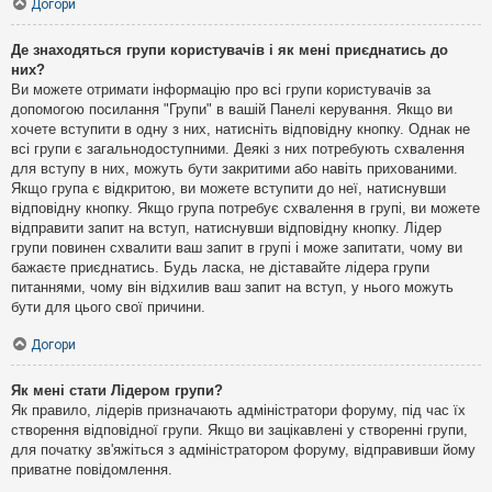
Догори
Де знаходяться групи користувачів і як мені приєднатись до
них?
Ви можете отримати інформацію про всі групи користувачів за
допомогою посилання "Групи" в вашій Панелі керування. Якщо ви
хочете вступити в одну з них, натисніть відповідну кнопку. Однак не
всі групи є загальнодоступними. Деякі з них потребують схвалення
для вступу в них, можуть бути закритими або навіть прихованими.
Якщо група є відкритою, ви можете вступити до неї, натиснувши
відповідну кнопку. Якщо група потребує схвалення в групі, ви можете
відправити запит на вступ, натиснувши відповідну кнопку. Лідер
групи повинен схвалити ваш запит в групі і може запитати, чому ви
бажаєте приєднатись. Будь ласка, не діставайте лідера групи
питаннями, чому він відхилив ваш запит на вступ, у нього можуть
бути для цього свої причини.
Догори
Як мені стати Лідером групи?
Як правило, лідерів призначають адміністратори форуму, під час їх
створення відповідної групи. Якщо ви зацікавлені у створенні групи,
для початку зв'яжіться з адміністратором форуму, відправивши йому
приватне повідомлення.