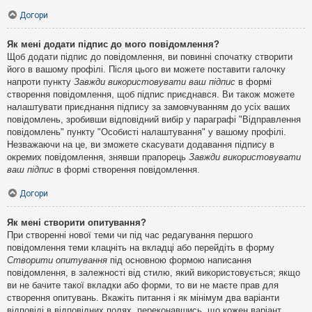
Догори
Як мені додати підпис до мого повідомлення?
Щоб додати підпис до повідомлення, ви повинні спочатку створити
його в вашому профілі. Після цього ви можете поставити галочку
напроти пункту
Завжди використовувати ваш підпис
в формі
створення повідомлення, щоб підпис приєднався. Ви також можете
налаштувати приєднання підпису за замовчуванням до усіх ваших
повідомлень, зробивши відповідний вибір у параграфі "Відправлення
повідомлень" пункту "Особисті налаштування" у вашому профілі.
Незважаючи на це, ви зможете скасувати додавання підпису в
окремих повідомлення, знявши прапорець
Завжди використовувати
ваш підпис
в формі створення повідомлення.
Догори
Як мені створити опитування?
При створенні нової теми чи під час редагування першого
повідомлення теми клацніть на вкладці або перейдіть в форму
Створити опитування
під основною формою написання
повідомлення, в залежності від стилю, який використовується; якщо
ви не бачите такої вкладки або форми, то ви не маєте прав для
створення опитувань. Вкажіть питання і як мінімум два варіанти
відповіді в відповідних полях, переконавшись, що кожен варіант