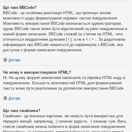
Що таке BBCode?
BBCode - це особлива реалізація HTML, що пропонує великі
можливості щодо форматування окремих частин повідомлення.
Можливість використання BBCode визначається адміністратором,
однак BBCode також може бути відключений на рівні повідомлення в
кожній формі написання. BBCode схожий за стилем на HTML, теги
оточуються квадратними дужками [ і ], а не в < і > ;. За додатковою
інформацією про BBCode зверніться до керівництва з BBCode, яка
доступна з форми написання повідомлення.
Догори
Чи можу я використовувати HTML?
Ні. На цьому форумі неможливе написання та обробка HTML-коду в
повідомленнях. Більшість можливостей HTML для форматування
тексту може бути реалізована за допомогою використання BBCode.
Догори
Що таке смайлики?
Смайлики - це маленькі картинки, які можуть бути використані для
передачі емоцій, наприклад, :) означає радість, :( означає сум. Весь
список смайликів можна побачити в формі написання повідомлення.
Намагайтесь не зловживати, використовуючи їх: вони легко можуть