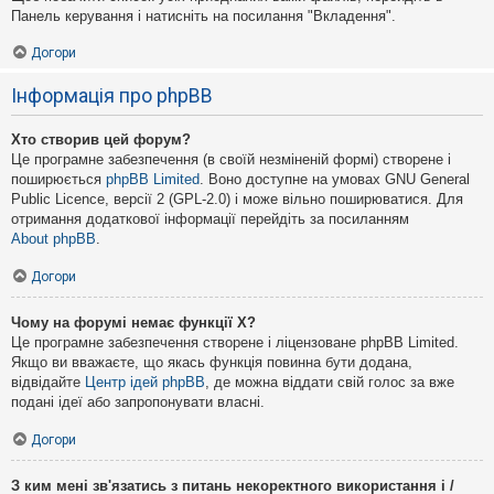
Панель керування і натисніть на посилання "Вкладення".
Догори
Інформація про phpBB
Хто створив цей форум?
Це програмне забезпечення (в своїй незміненій формі) створене і
поширюється
phpBB Limited
. Воно доступне на умовах GNU General
Public Licence, версії 2 (GPL-2.0) і може вільно поширюватися. Для
отримання додаткової інформації перейдіть за посиланням
About phpBB
.
Догори
Чому на форумі немає функції X?
Це програмне забезпечення створене і ліцензоване phpBB Limited.
Якщо ви вважаєте, що якась функція повинна бути додана,
відвідайте
Центр ідей phpBB
, де можна віддати свій голос за вже
подані ідеї або запропонувати власні.
Догори
З ким мені зв'язатись з питань некоректного використання і /