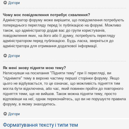
Догори
Чому моє повідомлення потребує схвалення?
Адміністратор форуму може вирішити, що повідомлення потребують
попереднього перегляду перед їх публікацією на форумі. Можливо
також, що адміністратор додав вас до групи користувачів,
повідомлення яких, на його або її думку, потребують перегляду
адміністратором перед публікацією. Будь ласка, зверніться до
адміністратора для отримання додаткової інформації.
Догори
Як мені знову підняти мою тему?
Натиснувши на посилання "Підняти тему" при її перегляді, ви
"піднімете" тему в верхню частину першої сторінки форуму. Якщо
цього не відбувається, то це означає, що можливість підняття тим
могла бути відключена, або час, який повинен пройти до повторного
підняття теми, ще не вийшов. Також можна підняти тему, просто
відповівши на неї, однак переконайтесь, що ви не порушуєте правила
форуму, в якому знаходитесь.
Догори
Форматування тексту і типи тем