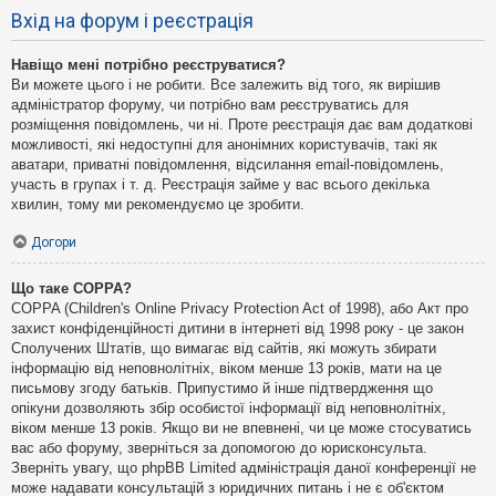
Вхід на форум і реєстрація
Навіщо мені потрібно реєструватися?
Ви можете цього і не робити. Все залежить від того, як вирішив
адміністратор форуму, чи потрібно вам реєструватись для
розміщення повідомлень, чи ні. Проте реєстрація дає вам додаткові
можливості, які недоступні для анонімних користувачів, такі як
аватари, приватні повідомлення, відсилання email-повідомлень,
участь в групах і т. д. Реєстрація займе у вас всього декілька
хвилин, тому ми рекомендуємо це зробити.
Догори
Що таке COPPA?
COPPA (Children's Online Privacy Protection Act of 1998), або Акт про
захист конфіденційності дитини в інтернеті від 1998 року - це закон
Сполучених Штатів, що вимагає від сайтів, які можуть збирати
інформацію від неповнолітніх, віком менше 13 років, мати на це
письмову згоду батьків. Припустимо й інше підтвердження що
опікуни дозволяють збір особистої інформації від неповнолітніх,
віком менше 13 років. Якщо ви не впевнені, чи це може стосуватись
вас або форуму, зверніться за допомогою до юрисконсульта.
Зверніть увагу, що phpBB Limited адміністрація даної конференції не
може надавати консультацій з юридичних питань і не є об'єктом