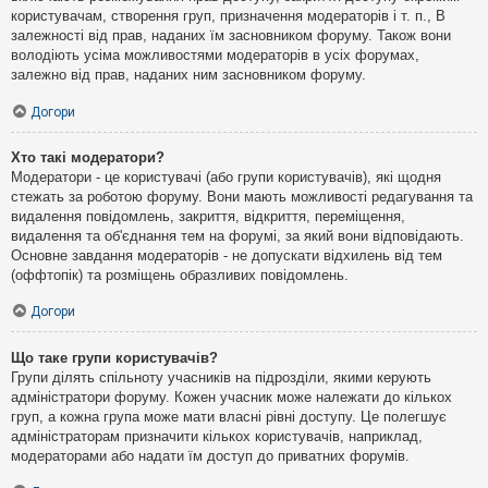
користувачам, створення груп, призначення модераторів і т. п., В
залежності від прав, наданих їм засновником форуму. Також вони
володіють усіма можливостями модераторів в усіх форумах,
залежно від прав, наданих ним засновником форуму.
Догори
Хто такі модератори?
Модератори - це користувачі (або групи користувачів), які щодня
стежать за роботою форуму. Вони мають можливості редагування та
видалення повідомлень, закриття, відкриття, переміщення,
видалення та об'єднання тем на форумі, за який вони відповідають.
Основне завдання модераторів - не допускати відхилень від тем
(оффтопік) та розміщень образливих повідомлень.
Догори
Що таке групи користувачів?
Групи ділять спільноту учасників на підрозділи, якими керують
адміністратори форуму. Кожен учасник може належати до кількох
груп, а кожна група може мати власні рівні доступу. Це полегшує
адміністраторам призначити кількох користувачів, наприклад,
модераторами або надати їм доступ до приватних форумів.