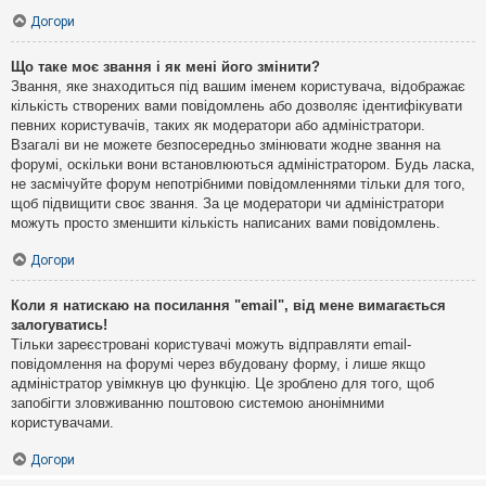
Догори
Що таке моє звання і як мені його змінити?
Звання, яке знаходиться під вашим іменем користувача, відображає
кількість створених вами повідомлень або дозволяє ідентифікувати
певних користувачів, таких як модератори або адміністратори.
Взагалі ви не можете безпосередньо змінювати жодне звання на
форумі, оскільки вони встановлюються адміністратором. Будь ласка,
не засмічуйте форум непотрібними повідомленнями тільки для того,
щоб підвищити своє звання. За це модератори чи адміністратори
можуть просто зменшити кількість написаних вами повідомлень.
Догори
Коли я натискаю на посилання "email", від мене вимагається
залогуватись!
Тільки зареєстровані користувачі можуть відправляти email-
повідомлення на форумі через вбудовану форму, і лише якщо
адміністратор увімкнув цю функцію. Це зроблено для того, щоб
запобігти зловживанню поштовою системою анонімними
користувачами.
Догори