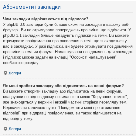
Абонементи і закладки
Чим закладки відрізняються від підписок?
У phpBB 3.0 закладки були більше схожі на закладки в вашому веб-
браузері. Ви не отримували попереджень про зміни, що відбулися. У
phpBB 3.1 закладки більше нагадують підписки на теми. Ви можете
отримувати повідомлення про оновлення в темі, що знаходиться у
вас в закладках. У разі підписки, ви будете отримувати повідомлення
про зміни в темі чи форумі. Налаштування повідомлень для закладок
і підписок можна задати на вкладці "Особисті налаштування"
особистого розділу.
Догори
Як мені зробити закладку або підписатись на певні форуми?
Ви можете створити закладку або підписатись на певні форуми,
клацнувши по відповідному посиланню в меню "Керування темою",
яке знаходиться у верхній і нижній частині сторінки перегляду тем.
Відзначивши галочкою пункт "Повідомляти мені про отримання
відповіді" при відправці повідомлення, ви також підпишетеся на
відповідну тему.
Догори