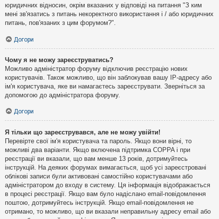
юридичних відносин, окрім вказаних у відповіді на питання "З ким
мені зв'язатись з питань некоректного використання і / або юридичних
питань, пов'язаних з цим форумом?".
Догори
Чому я не можу зареєструватись?
Можливо адміністратор форуму відключив реєстрацію нових
користувачів. Також можливо, що він заблокував вашу IP-адресу або
ім'я користувача, яке ви намагаєтесь зареєструвати. Зверніться за
допомогою до адміністратора форуму.
Догори
Я тільки що зареєструвався, але не можу увійти!
Перевірте свої ім'я користувача та пароль. Якщо вони вірні, то
можливі два варіанти. Якщо включена підтримка COPPA і при
реєстрації ви вказали, що вам менше 13 років, дотримуйтесь
інструкцій. На деяких форумах вимагається, щоб усі зареєстровані
облікові записи були активовані самостійно користувачами або
адміністратором до входу в систему. Ця інформація відображається
в процесі реєстрації. Якщо вам було надіслано email-повідомлення
поштою, дотримуйтесь інструкцій. Якщо email-повідомлення не
отримано, то можливо, що ви вказали неправильну адресу email або