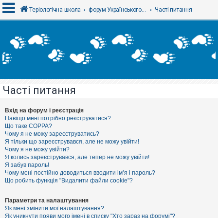
Теріологічна школа
форум Українського теріологічного товариства
Часті питання
В
х
і
д
Часті питання
Р
е
є
Вхід на форум і реєстрація
с
Навіщо мені потрібно реєструватися?
т
Що таке COPPA?
р
Чому я не можу зареєструватись?
а
Я тільки що зареєструвався, але не можу увійти!
ц
Чому я не можу увійти?
і
я
Я колись зареєструвався, але тепер не можу увійти!
Я забув пароль!
Чому мені постійно доводиться вводити ім’я і пароль?
Що робить функція "Видалити файли cookie"?
Т
е
м
Параметри та налаштування
и
Як мені змінити мої налаштування?
б
Як уникнути появи мого імені в списку "Хто зараз на форумі"?