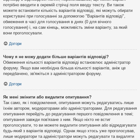
потрібно вводити в окремій стрічці поля вводу тексту. Ви також
можете встановити кількість варіантів відповіді, які можуть обирати
користувачі при голосуванні за допомогою "Варіантів відповіді",
обмеження в часі для голосування в днях (0 для вічного
голосування) і, на сам кінець, можливість зміни варіанту, за який
вони проголосували.
Догори
Чому я не можу додати більше варіантів відповіді?
Обмеження кількості варіантів відповіді встановлює адміністратор
форуму. Якщо вам необхідна більша кількості варіантів, аніж це
передбачено, зв'яжіться з адміністратором форуму.
Догори
Як мені змінити або видалити опитування?
Так само, як і повідомлення, опитування можуть редагуватись лише
їхнім автором, модераторами або адміністраторами. Для редагування
опитування перейдіть до редагування першого повідомлення в темі;
опитування завжди пов'язане з ним. Якщо ніхто не встиг
проголосувати, то ви можете видалити опитування або відредагувати
будь-який з варіантів відповіді. Однак якщо хтось уже проголосував,
лише модератори та адміністратори можуть редагувати та видаляти