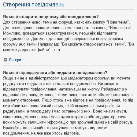
Створення повідомлень
Як мені створити нову тему або повідомлення?
Для створення нової теми на форумі, натисніть кнопку "Нова тема".
Для розміщення повідомлення в темі клацніть по кнопці "Відповісти".
Можливо, доведеться зареєструватися, перш ніж відправити
повідомлення. Доступні для вас дії перераховані внизу сторінки
форуму або теми. Наприклад: "Ви можете створювати нові теми", "Ви
можете додавати файли" і т. п.
Догори
Як мені відредагувати або видалити повідомлення?
Якщо ви не є адміністратором або модератором форуму, ви можете
редагувати і видаляти лише власні повідомлення. Ви можете
відредагувати повідомлення, натиснувши на кнопку
Редагувати
у
відповідному повідомленні, інколи лише протягом обмеженого часу з
моменту створення. Якщо хтось вже відповів на повідомлення, то під
ним з'явиться невеличкий напис, який показує скільки разів ви
редагували, а також дату і час останньої з них. Воно не з'явиться,
якщо повідомлення редагував адміністратор або модератор, хоча
вони можуть залишити інформацію про зроблені зміни на свій розсуд.
Врахуйте, що звичайні користувачі не можуть видалити
повідомлення, на яке вже хтось відповів.