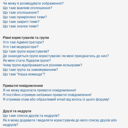
к
Чи можу я розміщувати зображення?
Що таке важливі оголошення?
Що таке оголошення?
Що таке прикріплені теми?
Д
Що таке закриті теми?
о
Що таке значок теми?
п
о
м
Рівні користувачів та групи
о
Хто такі Адміністратори?
г
Хто такі модератори?
а
Що таке групи користувачів?
Де знаходяться групи користувачів і як мені приєднатись до них?
Як мені стати Лідером групи?
Чому групи відображаються різними кольорами?
Що таке група за замовчуванням?
Що таке "Наша команда"?
Приватні повідомлення
Я не можу відсилати приватні повідомлення!
Я постійно отримую небажані приватні повідомлення!
Я отримав спам або образливий email від когось із цього форуму!
Друзі та недруги
Що таке список друзів та недругів?
Як я можу додавати / видаляти користувачів до мого списку друзів або
недругів?