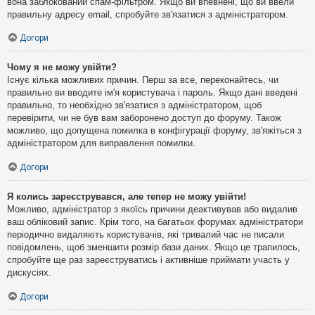
вона заблокований спам-фільтром. Якщо ви впевнені, що ви ввели
правильну адресу email, спробуйте зв'язатися з адміністратором.
Догори
Чому я не можу увійти?
Існує кілька можливих причин. Перш за все, переконайтесь, чи
правильно ви вводите ім'я користувача і пароль. Якщо дані введені
правильно, то необхідно зв'язатися з адміністратором, щоб
перевірити, чи не був вам заборонено доступ до форуму. Також
можливо, що допущена помилка в конфігурації форуму, зв'яжіться з
адміністратором для виправлення помилки.
Догори
Я колись зареєструвався, але тепер не можу увійти!
Можливо, адміністратор з якоїсь причини деактивував або видалив
ваш обліковий запис. Крім того, на багатьох форумах адміністратори
періодично видаляють користувачів, які тривалий час не писали
повідомлень, щоб зменшити розмір бази даних. Якщо це трапилось,
спробуйте ще раз зареєструватись і активніше приймати участь у
дискусіях.
Догори