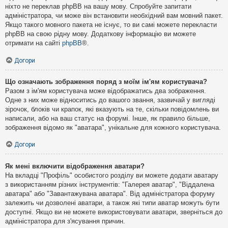
ніхто не переклав phpBB на вашу мову. Спробуйте запитати
адміністратора, чи може він встановити необхідний вам мовний пакет.
Якщо такого мовного пакета не існує, то ви самі можете перекласти
phpBB на свою рідну мову. Додаткову інформацію ви можете
отримати на сайті
phpBB
®.
Догори
Що означають зображення поряд з моїм ім'ям користувача?
Разом з ім'ям користувача може відображатись два зображення.
Одне з них може відноситись до вашого звання, зазвичай у вигляді
зірочок, блоків чи крапок, які вказують на те, скільки повідомлень ви
написали, або на ваш статус на форумі. Інше, як правило більше,
зображення відомо як "аватара", унікальне для кожного користувача.
Догори
Як мені включити відображення аватари?
На вкладці "Профіль" особистого розділу ви можете додати аватару
з використанням різних інструментів: "Галерея аватар", "Віддалена
аватара" або "Завантажувана аватара". Від адміністратора форуму
залежить чи дозволені аватари, а також які типи аватар можуть бути
доступні. Якщо ви не можете використовувати аватари, зверніться до
адміністратора для з'ясування причин.