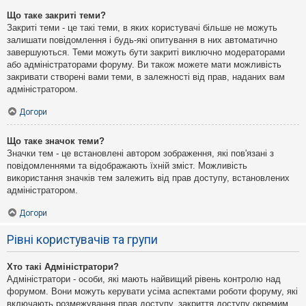
Що таке закриті теми?
Закриті теми - це такі теми, в яких користувачі більше не можуть
залишати повідомлення і будь-які опитування в них автоматично
завершуються. Теми можуть бути закриті виключно модераторами
або адміністраторами форуму. Ви також можете мати можливість
закривати створені вами теми, в залежності від прав, наданих вам
адміністратором.
Догори
Що таке значок теми?
Значки тем - це встановлені автором зображення, які пов'язані з
повідомленнями та відображають їхній зміст. Можливість
використання значків тем залежить від прав доступу, встановлених
адміністратором.
Догори
Рівні користувачів та групи
Хто такі Адміністратори?
Адміністратори - особи, які мають найвищий рівень контролю над
форумом. Вони можуть керувати усіма аспектами роботи форуму, які
включають розмежування прав доступу, закриття доступу окремим