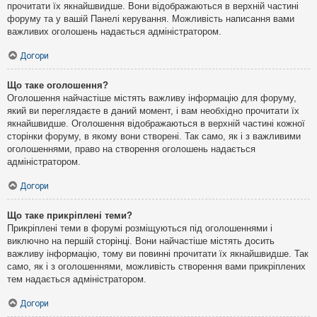
прочитати їх якнайшвидше. Вони відображаються в верхній частині
форуму та у вашій Панелі керування. Можливість написання вами
важливих оголошень надається адміністратором.
Догори
Що таке оголошення?
Оголошення найчастіше містять важливу інформацію для форуму,
який ви переглядаєте в даний момент, і вам необхідно прочитати їх
якнайшвидше. Оголошення відображаються в верхній частині кожної
сторінки форуму, в якому вони створені. Так само, як і з важливими
оголошеннями, право на створення оголошень надається
адміністратором.
Догори
Що таке прикріплені теми?
Прикріплені теми в форумі розміщуються під оголошеннями і
виключно на першій сторінці. Вони найчастіше містять досить
важливу інформацію, тому ви повинні прочитати їх якнайшвидше. Так
само, як і з оголошеннями, можливість створення вами прикріплених
тем надається адміністратором.
Догори