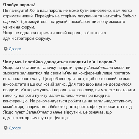
Я забув пароль!
Не панікуйте! Хоча ваш пароль не може бути відновлено, вам легко
отримати новий. Перейдіть на сторінку логування та натисніть
Забули
пароль?
. Дотримуйтесь інструкцій і незабаром ви знову зможете
увійти на форум.
Якщо не вдалося отримати новий пароль, зв'яжіться з
адміністратором форуму.
Догори
Чому мені постійно доводиться вводити ім’я і пароль?
Якщо ви не ставите галочку напроти пункту
Запам'ятати мене
, ви
зможете залишатися під своїм ім'ям на конференції лише протягом
встановленого часу. Це зроблено для того, щоб ніхто інший не зміг
використати ваш обліковий запис. Для того щоб вам не доводилося
вводити ім'я користувача і пароль кожного разу, ви можете поставити
галочку напроти пункту
Запам'ятати мене
при вході на
конференцію. Не рекомендується робити це на загальнодоступному
комп'ютері, наприклад в бібліотеці, інтернет-кафе, університеті і т. д.
Якщо пункт
Запам'ятати мене
відсутній, це означає, що
адміністратор вимкнув цю функцію.
Догори