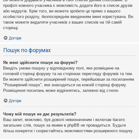
профілі кожного учасника є можливість додати його в список друзів
або недругів. Крім того, ви можете зробити це прямо з вашого
особистого розділу, безпосереднім введенням імені користувача. Ви
також можете видаляти учасників з ваших списків на тій самій
сторінці.
Догори
Пошук по форумах
Як мені здійснити пошук на форумі?
Введіть умови пошуку у відповідному полі, яке розміщене на
головній сторінці форуму та на сторінках перегляду форумів та тем.
Ви можете здійснити розширений пошук, перейшовши за посиланням
"Розширений пошук", яке знаходиться на кожній сторінці форуму.
Розміщення посилань може відрізнятись, залежно від стилю.
Догори
Чому мій пошук не дає результатів?
Ваш запит, можливо, був доволі невизначеним і включав багато
загальних слів, пошук за якими в phpBB не провадиться. Будьте
більш конкретні і скористайтесь можливостями розширеного пошуку.