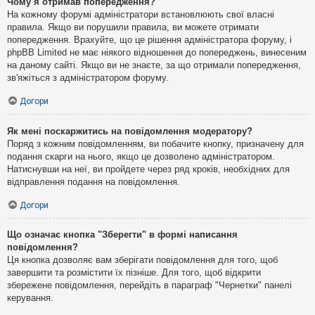
Чому я отримав попередження?
На кожному форумі адміністратори встановлюють свої власні
правила. Якщо ви порушили правила, ви можете отримати
попередження. Врахуйте, що це рішення адміністратора форуму, і
phpBB Limited не має ніякого відношення до попереджень, винесеним
на даному сайті. Якщо ви не знаєте, за що отримали попередження,
зв'яжіться з адміністратором форуму.
Догори
Як мені поскаржитись на повідомлення модератору?
Поряд з кожним повідомленням, ви побачите кнопку, призначену для
подання скарги на нього, якщо це дозволено адміністратором.
Натиснувши на неї, ви пройдете через ряд кроків, необхідних для
відправлення подання на повідомлення.
Догори
Що означає кнопка "Зберегти" в формі написання
повідомлення?
Ця кнопка дозволяє вам зберігати повідомлення для того, щоб
завершити та розмістити їх пізніше. Для того, щоб відкрити
збережене повідомлення, перейдіть в параграф "Чернетки" панелі
керування.