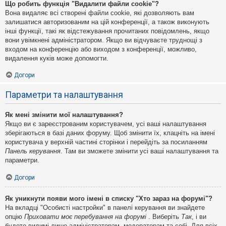
Що робить функція "Видалити файли cookie"?
Вона видаляє всі створені файли cookie, які дозволяють вам
залишатися авторизованим на цій конференції, а також виконують
інші функції, такі як відстежування прочитаних повідомлень, якщо
вони увімкнені адміністратором. Якщо ви відчуваєте труднощі з
входом на конференцію або виходом з конференції, можливо,
видалення куків може допомогти.
Догори
Параметри та налаштування
Як мені змінити мої налаштування?
Якщо ви є зареєстрованим користувачем, усі ваші налаштування
зберігаються в базі даних форуму. Щоб змінити їх, клацніть на імені
користувача у верхній частині сторінки і перейдіть за посиланням
Панель керування
. Там ви зможете змінити усі ваші налаштування та
параметри.
Догори
Як уникнути появи мого імені в списку "Хто зараз на форумі"?
На вкладці "Особисті настройки" в панелі керування ви знайдете
опцію
Приховати моє перебування на форумі
. Виберіть
Так
, і ви
будете видимі лише адміністраторам, модераторам та собі. Для всіх