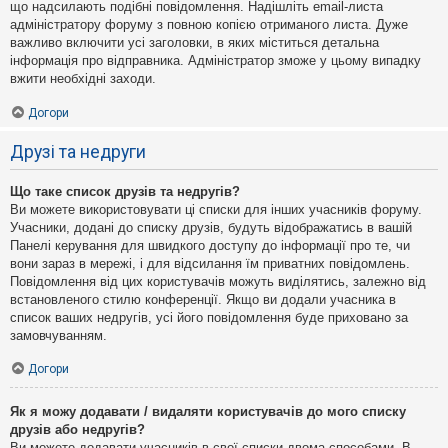
що надсилають подібні повідомлення. Надішліть email-листа
адміністратору форуму з повною копією отриманого листа. Дуже
важливо включити усі заголовки, в яких міститься детальна
інформація про відправника. Адміністратор зможе у цьому випадку
вжити необхідні заходи.
Догори
Друзі та недруги
Що таке список друзів та недругів?
Ви можете використовувати ці списки для інших учасників форуму.
Учасники, додані до списку друзів, будуть відображатись в вашій
Панелі керування для швидкого доступу до інформації про те, чи
вони зараз в мережі, і для відсилання їм приватних повідомлень.
Повідомлення від цих користувачів можуть виділятись, залежно від
встановленого стилю конференції. Якщо ви додали учасника в
список ваших недругів, усі його повідомлення буде приховано за
замовчуванням.
Догори
Як я можу додавати / видаляти користувачів до мого списку
друзів або недругів?
Ви можете додавати учасників в свої списки двома способами. В