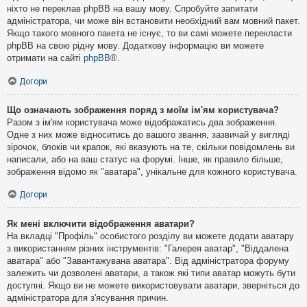
ніхто не переклав phpBB на вашу мову. Спробуйте запитати
адміністратора, чи може він встановити необхідний вам мовний пакет.
Якщо такого мовного пакета не існує, то ви самі можете перекласти
phpBB на свою рідну мову. Додаткову інформацію ви можете
отримати на сайті
phpBB
®.
Догори
Що означають зображення поряд з моїм ім'ям користувача?
Разом з ім'ям користувача може відображатись два зображення.
Одне з них може відноситись до вашого звання, зазвичай у вигляді
зірочок, блоків чи крапок, які вказують на те, скільки повідомлень ви
написали, або на ваш статус на форумі. Інше, як правило більше,
зображення відомо як "аватара", унікальне для кожного користувача.
Догори
Як мені включити відображення аватари?
На вкладці "Профіль" особистого розділу ви можете додати аватару
з використанням різних інструментів: "Галерея аватар", "Віддалена
аватара" або "Завантажувана аватара". Від адміністратора форуму
залежить чи дозволені аватари, а також які типи аватар можуть бути
доступні. Якщо ви не можете використовувати аватари, зверніться до
адміністратора для з'ясування причин.