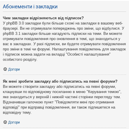
Абонементи і закладки
Чим закладки відрізняються від підписок?
У phpBB 3.0 закладки були більше схожі на закладки в вашому веб-
браузері. Ви не отримували попереджень про зміни, що відбулися. У
phpBB 3.1 закладки більше нагадують підписки на теми. Ви можете
отримувати повідомлення про оновлення в темі, що знаходиться у
вас в закладках. У разі підписки, ви будете отримувати повідомлення
про зміни в темі чи форумі. Налаштування повідомлень для закладок
і підписок можна задати на вкладці "Особисті налаштування"
особистого розділу.
Догори
Як мені зробити закладку або підписатись на певні форуми?
Ви можете створити закладку або підписатись на певні форуми,
клацнувши по відповідному посиланню в меню "Керування темою",
яке знаходиться у верхній і нижній частині сторінки перегляду тем.
Відзначивши галочкою пункт "Повідомляти мені про отримання
відповіді" при відправці повідомлення, ви також підпишетеся на
відповідну тему.
Догори