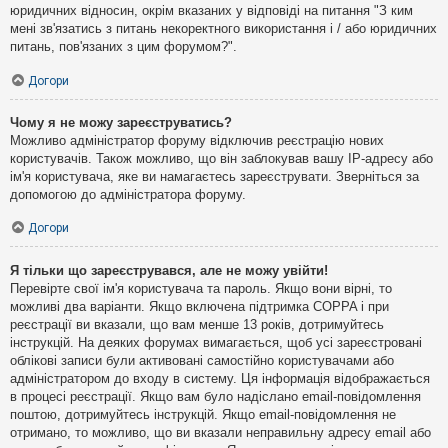
юридичних відносин, окрім вказаних у відповіді на питання "З ким
мені зв'язатись з питань некоректного використання і / або юридичних
питань, пов'язаних з цим форумом?".
Догори
Чому я не можу зареєструватись?
Можливо адміністратор форуму відключив реєстрацію нових
користувачів. Також можливо, що він заблокував вашу IP-адресу або
ім'я користувача, яке ви намагаєтесь зареєструвати. Зверніться за
допомогою до адміністратора форуму.
Догори
Я тільки що зареєструвався, але не можу увійти!
Перевірте свої ім'я користувача та пароль. Якщо вони вірні, то
можливі два варіанти. Якщо включена підтримка COPPA і при
реєстрації ви вказали, що вам менше 13 років, дотримуйтесь
інструкцій. На деяких форумах вимагається, щоб усі зареєстровані
облікові записи були активовані самостійно користувачами або
адміністратором до входу в систему. Ця інформація відображається
в процесі реєстрації. Якщо вам було надіслано email-повідомлення
поштою, дотримуйтесь інструкцій. Якщо email-повідомлення не
отримано, то можливо, що ви вказали неправильну адресу email або