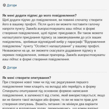
Догори
Як мені додати підпис до мого повідомлення?
Щоб додати підпис до повідомлення, ви повинні спочатку створити
його в вашому профілі. Після цього ви можете поставити галочку
напроти пункту
Завжди використовувати ваш підпис
в формі
створення повідомлення, щоб підпис приєднався. Ви також можете
налаштувати приєднання підпису за замовчуванням до усіх ваших
повідомлень, зробивши відповідний вибір у параграфі "Відправлення
повідомлень" пункту "Особисті налаштування" у вашому профілі.
Незважаючи на це, ви зможете скасувати додавання підпису в
окремих повідомлення, знявши прапорець
Завжди використовувати
ваш підпис
в формі створення повідомлення.
Догори
Як мені створити опитування?
При створенні нової теми чи під час редагування першого
повідомлення теми клацніть на вкладці або перейдіть в форму
Створити опитування
під основною формою написання
повідомлення, в залежності від стилю, який використовується; якщо
ви не бачите такої вкладки або форми, то ви не маєте прав для
створення опитувань. Вкажіть питання і як мінімум два варіанти
відповіді в відповідних полях, переконавшись, що кожен варіант