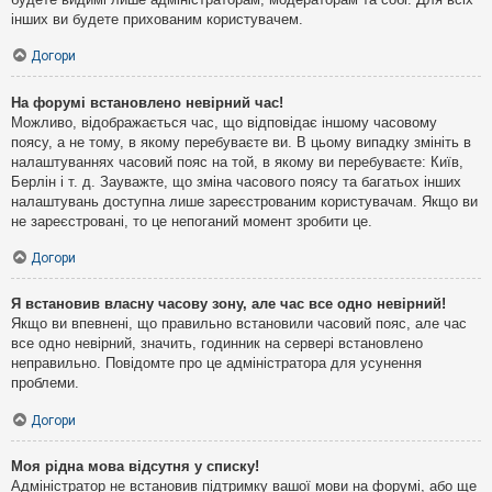
інших ви будете прихованим користувачем.
Догори
На форумі встановлено невірний час!
Можливо, відображається час, що відповідає іншому часовому
поясу, а не тому, в якому перебуваєте ви. В цьому випадку змініть в
налаштуваннях часовий пояс на той, в якому ви перебуваєте: Київ,
Берлін і т. д. Зауважте, що зміна часового поясу та багатьох інших
налаштувань доступна лише зареєстрованим користувачам. Якщо ви
не зареєстровані, то це непоганий момент зробити це.
Догори
Я встановив власну часову зону, але час все одно невірний!
Якщо ви впевнені, що правильно встановили часовий пояс, але час
все одно невірний, значить, годинник на сервері встановлено
неправильно. Повідомте про це адміністратора для усунення
проблеми.
Догори
Моя рідна мова відсутня у списку!
Адміністратор не встановив підтримку вашої мови на форумі, або ще