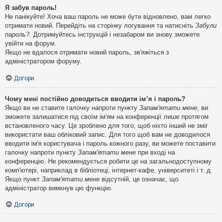
Я забув пароль!
Не панікуйте! Хоча ваш пароль не може бути відновлено, вам легко
отримати новий. Перейдіть на сторінку логування та натисніть
Забули
пароль?
. Дотримуйтесь інструкцій і незабаром ви знову зможете
увійти на форум.
Якщо не вдалося отримати новий пароль, зв'яжіться з
адміністратором форуму.
Догори
Чому мені постійно доводиться вводити ім’я і пароль?
Якщо ви не ставите галочку напроти пункту
Запам'ятати мене
, ви
зможете залишатися під своїм ім'ям на конференції лише протягом
встановленого часу. Це зроблено для того, щоб ніхто інший не зміг
використати ваш обліковий запис. Для того щоб вам не доводилося
вводити ім'я користувача і пароль кожного разу, ви можете поставити
галочку напроти пункту
Запам'ятати мене
при вході на
конференцію. Не рекомендується робити це на загальнодоступному
комп'ютері, наприклад в бібліотеці, інтернет-кафе, університеті і т. д.
Якщо пункт
Запам'ятати мене
відсутній, це означає, що
адміністратор вимкнув цю функцію.
Догори