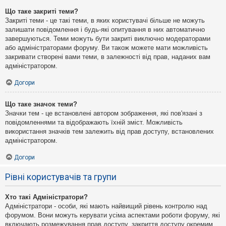
Що таке закриті теми?
Закриті теми - це такі теми, в яких користувачі більше не можуть
залишати повідомлення і будь-які опитування в них автоматично
завершуються. Теми можуть бути закриті виключно модераторами
або адміністраторами форуму. Ви також можете мати можливість
закривати створені вами теми, в залежності від прав, наданих вам
адміністратором.
Догори
Що таке значок теми?
Значки тем - це встановлені автором зображення, які пов'язані з
повідомленнями та відображають їхній зміст. Можливість
використання значків тем залежить від прав доступу, встановлених
адміністратором.
Догори
Рівні користувачів та групи
Хто такі Адміністратори?
Адміністратори - особи, які мають найвищий рівень контролю над
форумом. Вони можуть керувати усіма аспектами роботи форуму, які
включають розмежування прав доступу, закриття доступу окремим