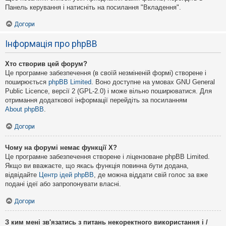
Панель керування і натисніть на посилання "Вкладення".
Догори
Інформація про phpBB
Хто створив цей форум?
Це програмне забезпечення (в своїй незміненій формі) створене і
поширюється
phpBB Limited
. Воно доступне на умовах GNU General
Public Licence, версії 2 (GPL-2.0) і може вільно поширюватися. Для
отримання додаткової інформації перейдіть за посиланням
About phpBB
.
Догори
Чому на форумі немає функції X?
Це програмне забезпечення створене і ліцензоване phpBB Limited.
Якщо ви вважаєте, що якась функція повинна бути додана,
відвідайте
Центр ідей phpBB
, де можна віддати свій голос за вже
подані ідеї або запропонувати власні.
Догори
З ким мені зв'язатись з питань некоректного використання і /