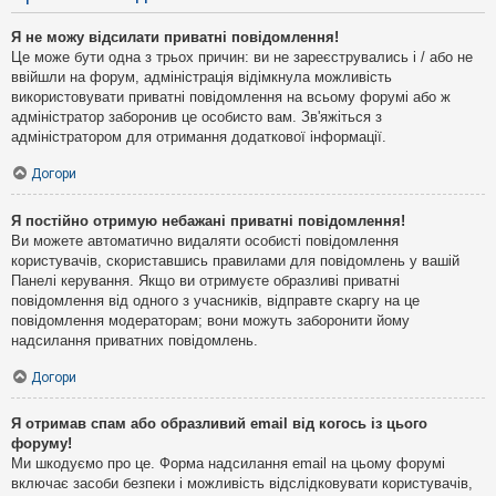
Я не можу відсилати приватні повідомлення!
Це може бути одна з трьох причин: ви не зареєструвались і / або не
ввійшли на форум, адміністрація відімкнула можливість
використовувати приватні повідомлення на всьому форумі або ж
адміністратор заборонив це особисто вам. Зв'яжіться з
адміністратором для отримання додаткової інформації.
Догори
Я постійно отримую небажані приватні повідомлення!
Ви можете автоматично видаляти особисті повідомлення
користувачів, скориставшись правилами для повідомлень у вашій
Панелі керування. Якщо ви отримуєте образливі приватні
повідомлення від одного з учасників, відправте скаргу на це
повідомлення модераторам; вони можуть заборонити йому
надсилання приватних повідомлень.
Догори
Я отримав спам або образливий email від когось із цього
форуму!
Ми шкодуємо про це. Форма надсилання email на цьому форумі
включає засоби безпеки і можливість відслідковувати користувачів,