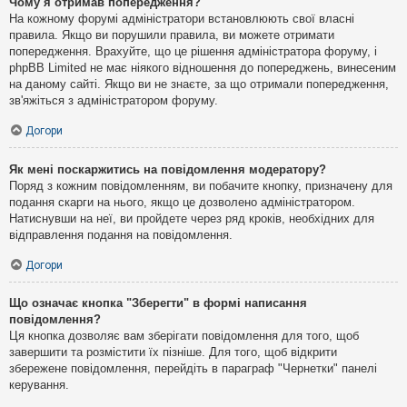
Чому я отримав попередження?
На кожному форумі адміністратори встановлюють свої власні
правила. Якщо ви порушили правила, ви можете отримати
попередження. Врахуйте, що це рішення адміністратора форуму, і
phpBB Limited не має ніякого відношення до попереджень, винесеним
на даному сайті. Якщо ви не знаєте, за що отримали попередження,
зв'яжіться з адміністратором форуму.
Догори
Як мені поскаржитись на повідомлення модератору?
Поряд з кожним повідомленням, ви побачите кнопку, призначену для
подання скарги на нього, якщо це дозволено адміністратором.
Натиснувши на неї, ви пройдете через ряд кроків, необхідних для
відправлення подання на повідомлення.
Догори
Що означає кнопка "Зберегти" в формі написання
повідомлення?
Ця кнопка дозволяє вам зберігати повідомлення для того, щоб
завершити та розмістити їх пізніше. Для того, щоб відкрити
збережене повідомлення, перейдіть в параграф "Чернетки" панелі
керування.