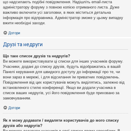
що надсилають подібні повідомлення. Надішліть email-листа
адміністратору форуму з повною копією отриманого листа. Дуже
важливо включити усі заголовки, в яких міститься детальна
інформація про відправника. Адміністратор зможе у цьому випадку
вжити необхідні заходи.
Догори
Друзі та недруги
Що таке список друзів та недругів?
Ви можете використовувати ці списки для інших учасників форуму.
Учасники, додані до списку друзів, будуть відображатись в вашій
Панелі керування для швидкого доступу до інформації про те, чи
вони зараз в мережі, і для відсилання їм приватних повідомлень.
Повідомлення від цих користувачів можуть виділятись, залежно від
встановленого стилю конференції. Якщо ви додали учасника в
список ваших недругів, усі його повідомлення буде приховано за
замовчуванням.
Догори
Як я можу додавати / видаляти користувачів до мого списку
друзів або недругів?
Ви можете додавати учасників в свої списки двома способами. В