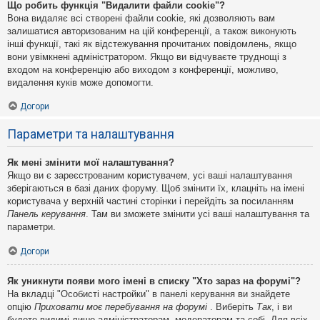
Що робить функція "Видалити файли cookie"?
Вона видаляє всі створені файли cookie, які дозволяють вам
залишатися авторизованим на цій конференції, а також виконують
інші функції, такі як відстежування прочитаних повідомлень, якщо
вони увімкнені адміністратором. Якщо ви відчуваєте труднощі з
входом на конференцію або виходом з конференції, можливо,
видалення куків може допомогти.
Догори
Параметри та налаштування
Як мені змінити мої налаштування?
Якщо ви є зареєстрованим користувачем, усі ваші налаштування
зберігаються в базі даних форуму. Щоб змінити їх, клацніть на імені
користувача у верхній частині сторінки і перейдіть за посиланням
Панель керування
. Там ви зможете змінити усі ваші налаштування та
параметри.
Догори
Як уникнути появи мого імені в списку "Хто зараз на форумі"?
На вкладці "Особисті настройки" в панелі керування ви знайдете
опцію
Приховати моє перебування на форумі
. Виберіть
Так
, і ви
будете видимі лише адміністраторам, модераторам та собі. Для всіх