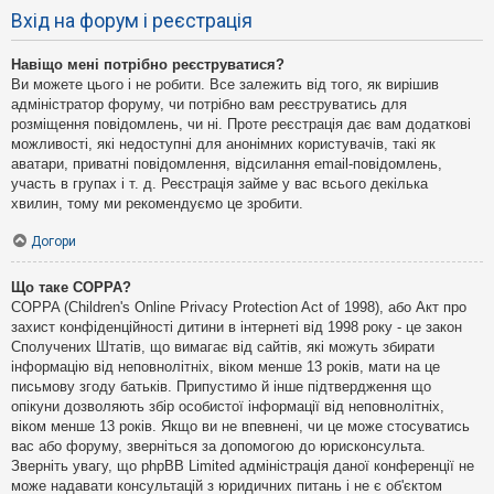
Вхід на форум і реєстрація
Навіщо мені потрібно реєструватися?
Ви можете цього і не робити. Все залежить від того, як вирішив
адміністратор форуму, чи потрібно вам реєструватись для
розміщення повідомлень, чи ні. Проте реєстрація дає вам додаткові
можливості, які недоступні для анонімних користувачів, такі як
аватари, приватні повідомлення, відсилання email-повідомлень,
участь в групах і т. д. Реєстрація займе у вас всього декілька
хвилин, тому ми рекомендуємо це зробити.
Догори
Що таке COPPA?
COPPA (Children's Online Privacy Protection Act of 1998), або Акт про
захист конфіденційності дитини в інтернеті від 1998 року - це закон
Сполучених Штатів, що вимагає від сайтів, які можуть збирати
інформацію від неповнолітніх, віком менше 13 років, мати на це
письмову згоду батьків. Припустимо й інше підтвердження що
опікуни дозволяють збір особистої інформації від неповнолітніх,
віком менше 13 років. Якщо ви не впевнені, чи це може стосуватись
вас або форуму, зверніться за допомогою до юрисконсульта.
Зверніть увагу, що phpBB Limited адміністрація даної конференції не
може надавати консультацій з юридичних питань і не є об'єктом