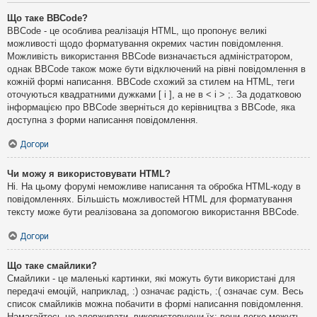
Що таке BBCode?
BBCode - це особлива реалізація HTML, що пропонує великі
можливості щодо форматування окремих частин повідомлення.
Можливість використання BBCode визначається адміністратором,
однак BBCode також може бути відключений на рівні повідомлення в
кожній формі написання. BBCode схожий за стилем на HTML, теги
оточуються квадратними дужками [ і ], а не в < і > ;. За додатковою
інформацією про BBCode зверніться до керівництва з BBCode, яка
доступна з форми написання повідомлення.
Догори
Чи можу я використовувати HTML?
Ні. На цьому форумі неможливе написання та обробка HTML-коду в
повідомленнях. Більшість можливостей HTML для форматування
тексту може бути реалізована за допомогою використання BBCode.
Догори
Що таке смайлики?
Смайлики - це маленькі картинки, які можуть бути використані для
передачі емоцій, наприклад, :) означає радість, :( означає сум. Весь
список смайликів можна побачити в формі написання повідомлення.
Намагайтесь не зловживати, використовуючи їх: вони легко можуть