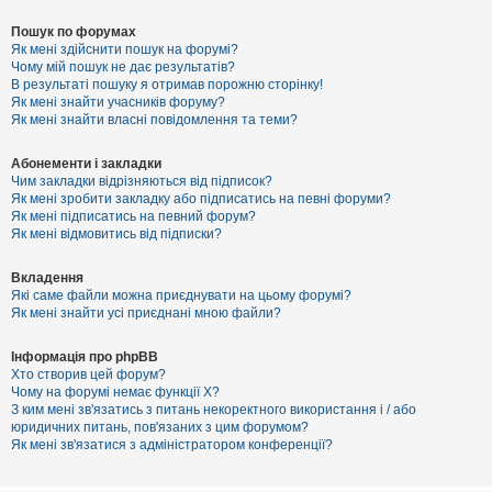
Пошук по форумах
Як мені здійснити пошук на форумі?
Чому мій пошук не дає результатів?
В результаті пошуку я отримав порожню сторінку!
Як мені знайти учасників форуму?
Як мені знайти власні повідомлення та теми?
Абонементи і закладки
Чим закладки відрізняються від підписок?
Як мені зробити закладку або підписатись на певні форуми?
Як мені підписатись на певний форум?
Як мені відмовитись від підписки?
Вкладення
Які саме файли можна приєднувати на цьому форумі?
Як мені знайти усі приєднані мною файли?
Інформація про phpBB
Хто створив цей форум?
Чому на форумі немає функції X?
З ким мені зв'язатись з питань некоректного використання і / або
юридичних питань, пов'язаних з цим форумом?
Як мені зв'язатися з адміністратором конференції?