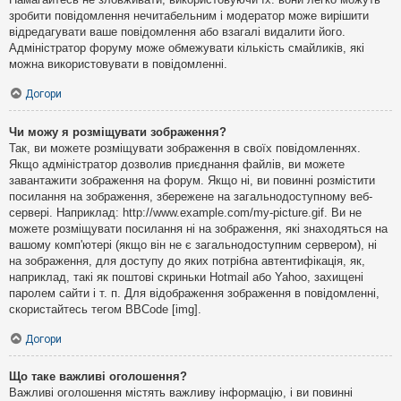
зробити повідомлення нечитабельним і модератор може вирішити
відредагувати ваше повідомлення або взагалі видалити його.
Адміністратор форуму може обмежувати кількість смайликів, які
можна використовувати в повідомленні.
Догори
Чи можу я розміщувати зображення?
Так, ви можете розміщувати зображення в своїх повідомленнях.
Якщо адміністратор дозволив приєднання файлів, ви можете
завантажити зображення на форум. Якщо ні, ви повинні розмістити
посилання на зображення, збережене на загальнодоступному веб-
сервері. Наприклад: http://www.example.com/my-picture.gif. Ви не
можете розміщувати посилання ні на зображення, які знаходяться на
вашому комп'ютері (якщо він не є загальнодоступним сервером), ні
на зображення, для доступу до яких потрібна автентифікація, як,
наприклад, такі як поштові скриньки Hotmail або Yahoo, захищені
паролем сайти і т. п. Для відображення зображення в повідомленні,
скористайтесь тегом BBCode [img].
Догори
Що таке важливі оголошення?
Важливі оголошення містять важливу інформацію, і ви повинні