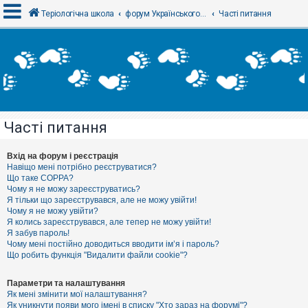
Теріологічна школа
форум Українського теріологічного товариства
Часті питання
В
х
і
д
Часті питання
Р
е
є
Вхід на форум і реєстрація
с
Навіщо мені потрібно реєструватися?
т
Що таке COPPA?
р
Чому я не можу зареєструватись?
а
Я тільки що зареєструвався, але не можу увійти!
ц
Чому я не можу увійти?
і
я
Я колись зареєструвався, але тепер не можу увійти!
Я забув пароль!
Чому мені постійно доводиться вводити ім’я і пароль?
Що робить функція "Видалити файли cookie"?
Т
е
м
Параметри та налаштування
и
Як мені змінити мої налаштування?
б
Як уникнути появи мого імені в списку "Хто зараз на форумі"?