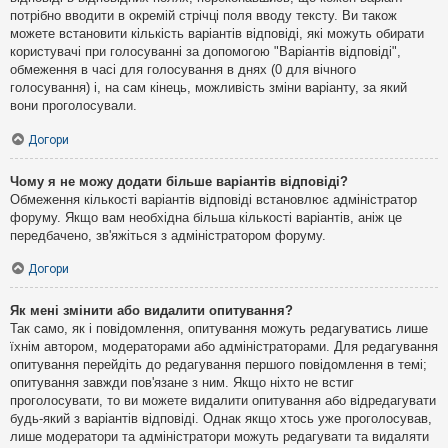
потрібно вводити в окремій стрічці поля вводу тексту. Ви також
можете встановити кількість варіантів відповіді, які можуть обирати
користувачі при голосуванні за допомогою "Варіантів відповіді",
обмеження в часі для голосування в днях (0 для вічного
голосування) і, на сам кінець, можливість зміни варіанту, за який
вони проголосували.
Догори
Чому я не можу додати більше варіантів відповіді?
Обмеження кількості варіантів відповіді встановлює адміністратор
форуму. Якщо вам необхідна більша кількості варіантів, аніж це
передбачено, зв'яжіться з адміністратором форуму.
Догори
Як мені змінити або видалити опитування?
Так само, як і повідомлення, опитування можуть редагуватись лише
їхнім автором, модераторами або адміністраторами. Для редагування
опитування перейдіть до редагування першого повідомлення в темі;
опитування завжди пов'язане з ним. Якщо ніхто не встиг
проголосувати, то ви можете видалити опитування або відредагувати
будь-який з варіантів відповіді. Однак якщо хтось уже проголосував,
лише модератори та адміністратори можуть редагувати та видаляти