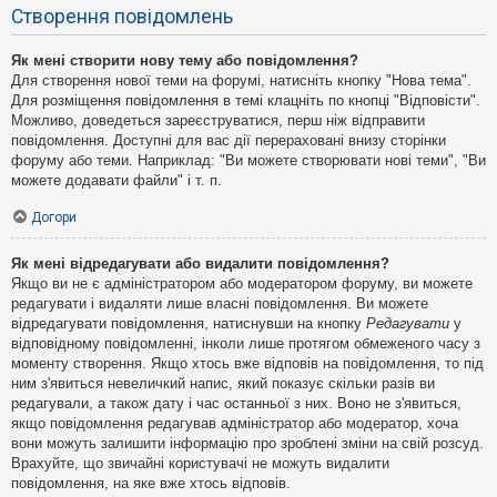
Створення повідомлень
Як мені створити нову тему або повідомлення?
Для створення нової теми на форумі, натисніть кнопку "Нова тема".
Для розміщення повідомлення в темі клацніть по кнопці "Відповісти".
Можливо, доведеться зареєструватися, перш ніж відправити
повідомлення. Доступні для вас дії перераховані внизу сторінки
форуму або теми. Наприклад: "Ви можете створювати нові теми", "Ви
можете додавати файли" і т. п.
Догори
Як мені відредагувати або видалити повідомлення?
Якщо ви не є адміністратором або модератором форуму, ви можете
редагувати і видаляти лише власні повідомлення. Ви можете
відредагувати повідомлення, натиснувши на кнопку
Редагувати
у
відповідному повідомленні, інколи лише протягом обмеженого часу з
моменту створення. Якщо хтось вже відповів на повідомлення, то під
ним з'явиться невеличкий напис, який показує скільки разів ви
редагували, а також дату і час останньої з них. Воно не з'явиться,
якщо повідомлення редагував адміністратор або модератор, хоча
вони можуть залишити інформацію про зроблені зміни на свій розсуд.
Врахуйте, що звичайні користувачі не можуть видалити
повідомлення, на яке вже хтось відповів.