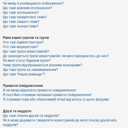
к
Чи можу я розміщувати зображення?
Що таке важливі оголошення?
Що таке оголошення?
Що таке прикріплені теми?
Д
Що таке закриті теми?
о
Що таке значок теми?
п
о
м
Рівні користувачів та групи
о
Хто такі Адміністратори?
г
Хто такі модератори?
а
Що таке групи користувачів?
Де знаходяться групи користувачів і як мені приєднатись до них?
Як мені стати Лідером групи?
Чому групи відображаються різними кольорами?
Що таке група за замовчуванням?
Що таке "Наша команда"?
Приватні повідомлення
Я не можу відсилати приватні повідомлення!
Я постійно отримую небажані приватні повідомлення!
Я отримав спам або образливий email від когось із цього форуму!
Друзі та недруги
Що таке список друзів та недругів?
Як я можу додавати / видаляти користувачів до мого списку друзів або
недругів?