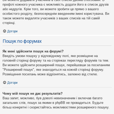
профілі кожного учасника є можливість додати його в список друзів
або недругів. Крім того, ви можете зробити це прямо з вашого
особистого розділу, безпосереднім введенням імені користувача. Ви
також можете видаляти учасників з ваших списків на тій самій
сторінці.
Догори
Пошук по форумах
Як мені здійснити пошук на форумі?
Введіть умови пошуку у відповідному полі, яке розміщене на
головній сторінці форуму та на сторінках перегляду форумів та тем.
Ви можете здійснити розширений пошук, перейшовши за посиланням
"Розширений пошук", яке знаходиться на кожній сторінці форуму.
Розміщення посилань може відрізнятись, залежно від стилю.
Догори
Чому мій пошук не дає результатів?
Ваш запит, можливо, був доволі невизначеним і включав багато
загальних слів, пошук за якими в phpBB не провадиться. Будьте
більш конкретні і скористайтесь можливостями розширеного пошуку.