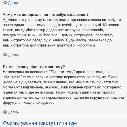
Догори
Чому моє повідомлення потребує схвалення?
Адміністратор форуму може вирішити, що повідомлення потребують
попереднього перегляду перед їх публікацією на форумі. Можливо
також, що адміністратор додав вас до групи користувачів,
повідомлення яких, на його або її думку, потребують перегляду
адміністратором перед публікацією. Будь ласка, зверніться до
адміністратора для отримання додаткової інформації.
Догори
Як мені знову підняти мою тему?
Натиснувши на посилання "Підняти тему" при її перегляді, ви
"піднімете" тему в верхню частину першої сторінки форуму. Якщо
цього не відбувається, то це означає, що можливість підняття тим
могла бути відключена, або час, який повинен пройти до повторного
підняття теми, ще не вийшов. Також можна підняти тему, просто
відповівши на неї, однак переконайтесь, що ви не порушуєте правила
форуму, в якому знаходитесь.
Догори
Форматування тексту і типи тем