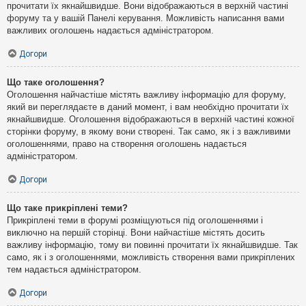
прочитати їх якнайшвидше. Вони відображаються в верхній частині
форуму та у вашій Панелі керування. Можливість написання вами
важливих оголошень надається адміністратором.
Догори
Що таке оголошення?
Оголошення найчастіше містять важливу інформацію для форуму,
який ви переглядаєте в даний момент, і вам необхідно прочитати їх
якнайшвидше. Оголошення відображаються в верхній частині кожної
сторінки форуму, в якому вони створені. Так само, як і з важливими
оголошеннями, право на створення оголошень надається
адміністратором.
Догори
Що таке прикріплені теми?
Прикріплені теми в форумі розміщуються під оголошеннями і
виключно на першій сторінці. Вони найчастіше містять досить
важливу інформацію, тому ви повинні прочитати їх якнайшвидше. Так
само, як і з оголошеннями, можливість створення вами прикріплених
тем надається адміністратором.
Догори