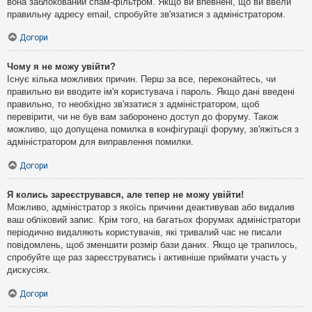
вона заблокований спам-фільтром. Якщо ви впевнені, що ви ввели
правильну адресу email, спробуйте зв'язатися з адміністратором.
Догори
Чому я не можу увійти?
Існує кілька можливих причин. Перш за все, переконайтесь, чи
правильно ви вводите ім'я користувача і пароль. Якщо дані введені
правильно, то необхідно зв'язатися з адміністратором, щоб
перевірити, чи не був вам заборонено доступ до форуму. Також
можливо, що допущена помилка в конфігурації форуму, зв'яжіться з
адміністратором для виправлення помилки.
Догори
Я колись зареєструвався, але тепер не можу увійти!
Можливо, адміністратор з якоїсь причини деактивував або видалив
ваш обліковий запис. Крім того, на багатьох форумах адміністратори
періодично видаляють користувачів, які тривалий час не писали
повідомлень, щоб зменшити розмір бази даних. Якщо це трапилось,
спробуйте ще раз зареєструватись і активніше приймати участь у
дискусіях.
Догори