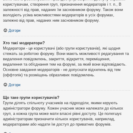
користувачам, створення груп, призначення модераторів і т. п., В
залежності від прав, наданих їм засновником форуму. Також вони
володіють усіма можливостями модераторів в усіх форумах,
залежно від прав, наданих ним засновником форуму.
Догори
Хто такі модератори?
Модератори - це користувачі (або групи користувачів), які щодня
стежать за роботою форуму. Вони мають можливості редагування та
видалення повідомлень, закриття, відкриття, переміщення,
видалення та об'єднання тем на форумі, за який вони відповідають.
Основне завдання модераторів - не допускати відхилень від тем
(оффтопік) та розміщень образливих повідомлень.
Догори
Що таке групи користувачів?
Групи ділять спільноту учасників на підрозділи, якими керують
адміністратори форуму. Кожен учасник може належати до кількох
груп, а кожна група може мати власні рівні доступу. Це полегшує
адміністраторам призначити кількох користувачів, наприклад,
модераторами або надати їм доступ до приватних форумів.