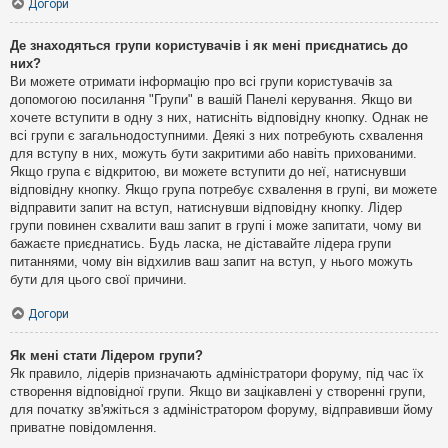
Догори
Де знаходяться групи користувачів і як мені приєднатись до
них?
Ви можете отримати інформацію про всі групи користувачів за
допомогою посилання "Групи" в вашій Панелі керування. Якщо ви
хочете вступити в одну з них, натисніть відповідну кнопку. Однак не
всі групи є загальнодоступними. Деякі з них потребують схвалення
для вступу в них, можуть бути закритими або навіть прихованими.
Якщо група є відкритою, ви можете вступити до неї, натиснувши
відповідну кнопку. Якщо група потребує схвалення в групі, ви можете
відправити запит на вступ, натиснувши відповідну кнопку. Лідер
групи повинен схвалити ваш запит в групі і може запитати, чому ви
бажаєте приєднатись. Будь ласка, не діставайте лідера групи
питаннями, чому він відхилив ваш запит на вступ, у нього можуть
бути для цього свої причини.
Догори
Як мені стати Лідером групи?
Як правило, лідерів призначають адміністратори форуму, під час їх
створення відповідної групи. Якщо ви зацікавлені у створенні групи,
для початку зв'яжіться з адміністратором форуму, відправивши йому
приватне повідомлення.