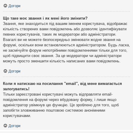
Догори
Що таке моє звання і як мені його змінити?
Звання, яке знаходиться під вашим іменем користувача, відображає
кількість створених вами повідомлень або дозволяє ідентифікувати
певних користувачів, таких як модератори або адміністратори.
Взагалі ви не можете безпосередньо змінювати жодне звання на
форумі, оскільки вони встановлюються адміністратором. Будь ласка,
не засмічуйте форум непотрібними повідомленнями тільки для того,
щоб підвищити своє звання. За це модератори чи адміністратори
можуть просто зменшити кількість написаних вами повідомлень.
Догори
Коли я натискаю на посилання "email", від мене вимагається
залогуватись!
Тільки зареєстровані користувачі можуть відправляти email-
повідомлення на форумі через вбудовану форму, і лише якщо
адміністратор увімкнув цю функцію. Це зроблено для того, щоб
запобігти зловживанню поштовою системою анонімними
користувачами.
Догори