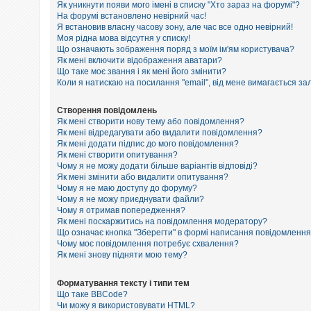
е
Як уникнути появи мого імені в списку "Хто зараз на форумі"?
з
На форумі встановлено невірний час!
в
Я встановив власну часову зону, але час все одно невірний!
і
Моя рідна мова відсутня у списку!
д
п
Що означають зображення поряд з моїм ім'ям користувача?
о
Як мені включити відображення аватари?
в
Що таке моє звання і як мені його змінити?
і
Коли я натискаю на посилання "email", від мене вимагається за
д
е
й
Створення повідомлень
Як мені створити нову тему або повідомлення?
Як мені відредагувати або видалити повідомлення?
Як мені додати підпис до мого повідомлення?
А
к
Як мені створити опитування?
т
Чому я не можу додати більше варіантів відповіді?
и
Як мені змінити або видалити опитування?
в
Чому я не маю доступу до форуму?
н
Чому я не можу приєднувати файли?
і
Чому я отримав попередження?
т
Як мені поскаржитись на повідомлення модератору?
е
м
Що означає кнопка "Зберегти" в формі написання повідомленн
и
Чому моє повідомлення потребує схвалення?
Як мені знову підняти мою тему?
П
Форматування тексту і типи тем
о
Що таке BBCode?
ш
Чи можу я використовувати HTML?
у