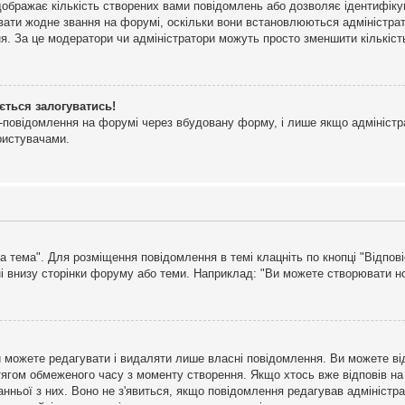
дображає кількість створених вами повідомлень або дозволяє ідентифіку
ювати жодне звання на форумі, оскільки вони встановлюються адміністра
я. За це модератори чи адміністратори можуть просто зменшити кількіс
ється залогуватись!
l-повідомлення на форумі через вбудовану форму, і лише якщо адміністр
ристувачами.
а тема". Для розміщення повідомлення в темі клацніть по кнопці "Відпо
і внизу сторінки форуму або теми. Наприклад: "Ви можете створювати нов
 можете редагувати і видаляти лише власні повідомлення. Ви можете ві
ягом обмеженого часу з моменту створення. Якщо хтось вже відповів на 
станньої з них. Воно не з'явиться, якщо повідомлення редагував адмініс