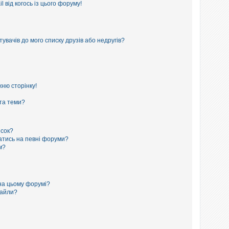
 від когось із цього форуму!
увачів до мого списку друзів або недругів?
ню сторінку!
 та теми?
исок?
сатись на певні форуми?
м?
на цьому форумі?
файли?