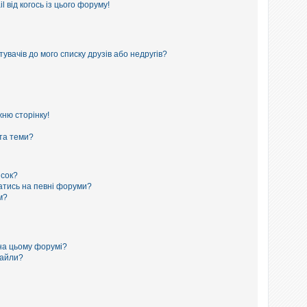
 від когось із цього форуму!
увачів до мого списку друзів або недругів?
ню сторінку!
 та теми?
исок?
сатись на певні форуми?
м?
на цьому форумі?
файли?