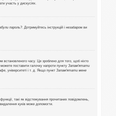
ти участь у дискусіях.
абули пароль?
. Дотримуйтесь інструкцій і незабаром ви
ом встановленого часу. Це зроблено для того, щоб ніхто
ви можете поставити галочку напроти пункту
Запам'ятати
фе, університеті і т. д. Якщо пункт
Запам'ятати мене
функції, такі як відстежування прочитаних повідомлень,
 видалення куків може допомогти.