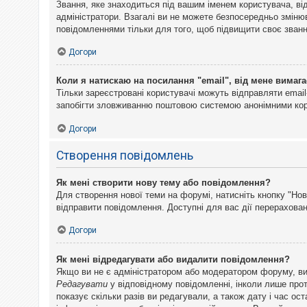
Звання, яке знаходиться під вашим іменем користувача, ві
адміністратори. Взагалі ви не можете безпосередньо змін
повідомленнями тільки для того, щоб підвищити своє званн
Догори
Коли я натискаю на посилання "email", від мене вимага
Тільки зареєстровані користувачі можуть відправляти emai
запобігти зловживанню поштовою системою анонімними ко
Догори
Створення повідомлень
Як мені створити нову тему або повідомлення?
Для створення нової теми на форумі, натисніть кнопку "Нов
відправити повідомлення. Доступні для вас дії перерахован
Догори
Як мені відредагувати або видалити повідомлення?
Якщо ви не є адміністратором або модератором форуму, ви
Редагувати
у відповідному повідомленні, інколи лише прот
показує скільки разів ви редагували, а також дату і час о