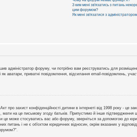
Чому на форумі немає функції X?
З ким мені зв'язатись з питань некор
цим форумом?
Як мені зв'язатися з адміністраторо
рішив адміністратор форуму, чи потрібно вам реєструватись для розміщен
і як аватари, приватні повідомлення, відсилання email-повідомлень, участ
бо Акт про захист конфіденційності дитини в інтернеті від 1998 року - це 
в, мати на це письмову згоду батьків. Припустимо й інше підтвердження щ
 чи це може стосуватись вас або форуму, зверніться за допомогою до юри
х питань і не є об'єктом юридичних відносин, окрім вказаних у відповіді
форумом?".