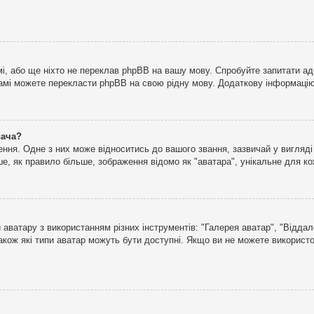
і, або ще ніхто не переклав phpBB на вашу мову. Спробуйте запитати ад
 самі можете перекласти phpBB на свою рідну мову. Додаткову інформаці
вача?
ня. Одне з них може відноситись до вашого звання, зазвичай у вигляді зі
е, як правило більше, зображення відомо як "аватара", унікальне для к
аватару з використанням різних інструментів: "Галерея аватар", "Відда
акож які типи аватар можуть бути доступні. Якщо ви не можете використо