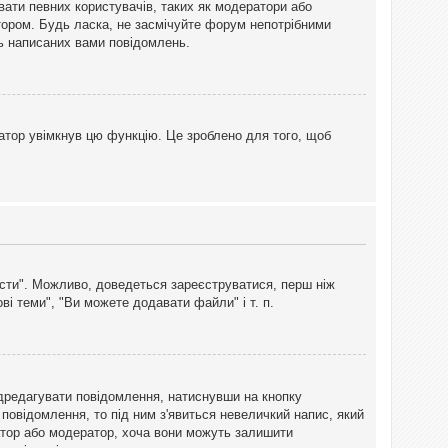
вати певних користувачів, таких як модератори або
тором. Будь ласка, не засмічуйте форум непотрібними
ть написаних вами повідомлень.
атор увімкнув цю функцію. Це зроблено для того, щоб
вісти". Можливо, доведеться зареєструватися, перш ніж
і теми", "Ви можете додавати файли" і т. п.
дредагувати повідомлення, натиснувши на кнопку
повідомлення, то під ним з'явиться невеличкий напис, який
тратор або модератор, хоча вони можуть залишити