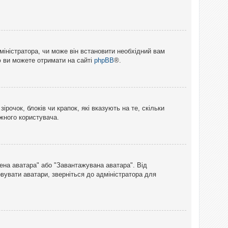
міністратора, чи може він встановити необхідний вам
ю ви можете отримати на сайті
phpBB
®.
рочок, блоків чи крапок, які вказують на те, скільки
ожного користувача.
лена аватара" або "Завантажувана аватара". Від
вувати аватари, зверніться до адміністратора для