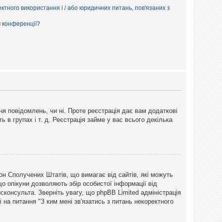
ектного використання і / або юридичних питань, пов'язаних з
м конференції?
ня повідомлень, чи ні. Проте реєстрація дає вам додаткові
ь в групах і т. д. Реєстрація займе у вас всього декілька
закон Сполучених Штатів, що вимагає від сайтів, які можуть
о опікуни дозволяють збір особистої інформації від
сконсульта. Зверніть увагу, що phpBB Limited адміністрація
 на питання "З ким мені зв'язатись з питань некоректного