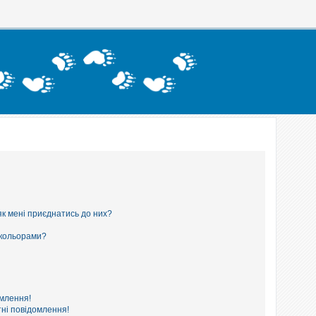
як мені приєднатись до них?
 кольорами?
омлення!
ні повідомлення!