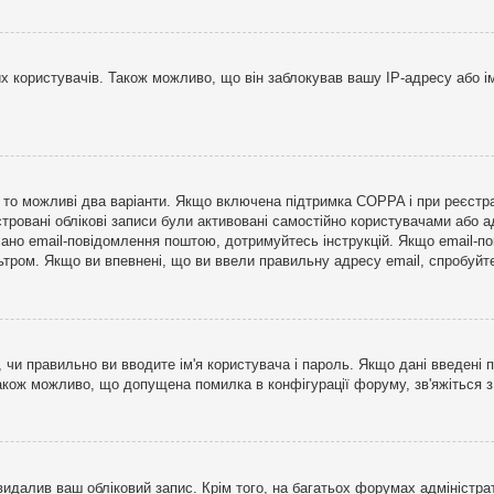
користувачів. Також можливо, що він заблокував вашу IP-адресу або ім
і, то можливі два варіанти. Якщо включена підтримка COPPA і при реєстр
стровані облікові записи були активовані самостійно користувачами або 
лано email-повідомлення поштою, дотримуйтесь інструкцій. Якщо email-п
тром. Якщо ви впевнені, що ви ввели правильну адресу email, спробуйте 
 чи правильно ви вводите ім'я користувача і пароль. Якщо дані введені п
Також можливо, що допущена помилка в конфігурації форуму, зв'яжіться 
видалив ваш обліковий запис. Крім того, на багатьох форумах адміністра