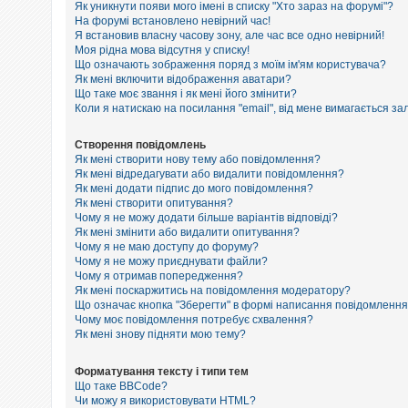
е
Як уникнути появи мого імені в списку "Хто зараз на форумі"?
з
На форумі встановлено невірний час!
в
Я встановив власну часову зону, але час все одно невірний!
і
Моя рідна мова відсутня у списку!
д
п
Що означають зображення поряд з моїм ім'ям користувача?
о
Як мені включити відображення аватари?
в
Що таке моє звання і як мені його змінити?
і
Коли я натискаю на посилання "email", від мене вимагається за
д
е
й
Створення повідомлень
Як мені створити нову тему або повідомлення?
Як мені відредагувати або видалити повідомлення?
Як мені додати підпис до мого повідомлення?
А
к
Як мені створити опитування?
т
Чому я не можу додати більше варіантів відповіді?
и
Як мені змінити або видалити опитування?
в
Чому я не маю доступу до форуму?
н
Чому я не можу приєднувати файли?
і
Чому я отримав попередження?
т
Як мені поскаржитись на повідомлення модератору?
е
м
Що означає кнопка "Зберегти" в формі написання повідомленн
и
Чому моє повідомлення потребує схвалення?
Як мені знову підняти мою тему?
П
Форматування тексту і типи тем
о
Що таке BBCode?
ш
Чи можу я використовувати HTML?
у