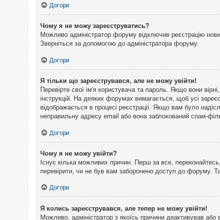
Догори
Чому я не можу зареєструватись?
Можливо адміністратор форуму відключив реєстрацію нових 
Зверніться за допомогою до адміністратора форуму.
Догори
Я тільки що зареєструвався, але не можу увійти!
Перевірте свої ім'я користувача та пароль. Якщо вони вірн
інструкцій. На деяких форумах вимагається, щоб усі зареє
відображається в процесі реєстрації. Якщо вам було надіс
неправильну адресу email або вона заблокований спам-філь
Догори
Чому я не можу увійти?
Існує кілька можливих причин. Перш за все, переконайтесь,
перевірити, чи не був вам заборонено доступ до форуму. 
Догори
Я колись зареєструвався, але тепер не можу увійти!
Можливо, адміністратор з якоїсь причини деактивував або 