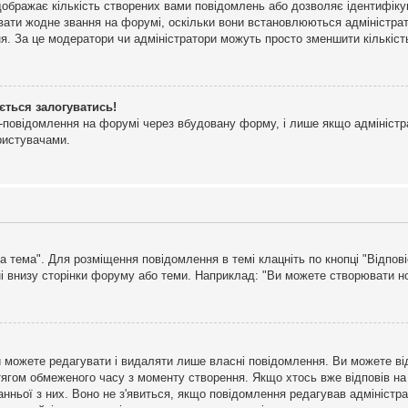
дображає кількість створених вами повідомлень або дозволяє ідентифіку
ювати жодне звання на форумі, оскільки вони встановлюються адміністра
я. За це модератори чи адміністратори можуть просто зменшити кількіс
ється залогуватись!
l-повідомлення на форумі через вбудовану форму, і лише якщо адміністр
ристувачами.
а тема". Для розміщення повідомлення в темі клацніть по кнопці "Відпо
і внизу сторінки форуму або теми. Наприклад: "Ви можете створювати нов
 можете редагувати і видаляти лише власні повідомлення. Ви можете ві
ягом обмеженого часу з моменту створення. Якщо хтось вже відповів на 
станньої з них. Воно не з'явиться, якщо повідомлення редагував адмініс