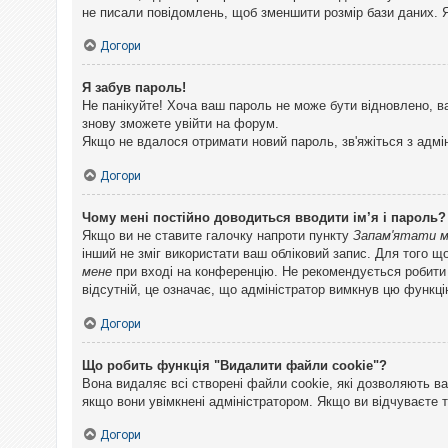
не писали повідомлень, щоб зменшити розмір бази даних. Я
Догори
Я забув пароль!
Не панікуйте! Хоча ваш пароль не може бути відновлено, в
знову зможете увійти на форум.
Якщо не вдалося отримати новий пароль, зв'яжіться з адмі
Догори
Чому мені постійно доводиться вводити ім’я і пароль?
Якщо ви не ставите галочку напроти пункту
Запам'ятати 
інший не зміг використати ваш обліковий запис. Для того щ
мене
при вході на конференцію. Не рекомендується робити це
відсутній, це означає, що адміністратор вимкнув цю функці
Догори
Що робить функція "Видалити файли cookie"?
Вона видаляє всі створені файли cookie, які дозволяють ва
якщо вони увімкнені адміністратором. Якщо ви відчуваєте 
Догори