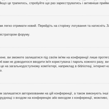
кщо це трапилось, спробуйте ще раз зареєструватись і активніше прийма
ам легко отримати новий. Перейдіть на сторінку логування та натисніть
З
ністратором форуму.
мене
, ви зможете залишатися під своїм ім'ям на конференції лише протяг
об вам не доводилося вводити ім'я користувача і пароль кожного разу, 
 на загальнодоступному комп'ютері, наприклад в бібліотеці, інтернет-ка
ю.
м залишатися авторизованим на цій конференції, а також виконують інші 
труднощі з входом на конференцію або виходом з конференції, можливо,