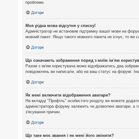
проблеми.
Догори
Моя рідна мова відсутня у списку!
Адміністратор не встановив підтримку вашої мови на форум
мовний пакет. Якщо такого мовного пакета не існує, то ви
Догори
Що означають зображення поряд з моїм ім'ям користу
Разом з ім'ям користувача може відображатись два зображен
повідомлень ви написали, або на ваш статус на форумі. Інш
Догори
Як мені включити відображення аватари?
На вкладці "Профіль" особистого розділу ви можете додати 
адміністратора форуму залежить чи дозволені аватари, а т
з'ясування причин.
Догори
Що таке моє звання і як мені його змінити?