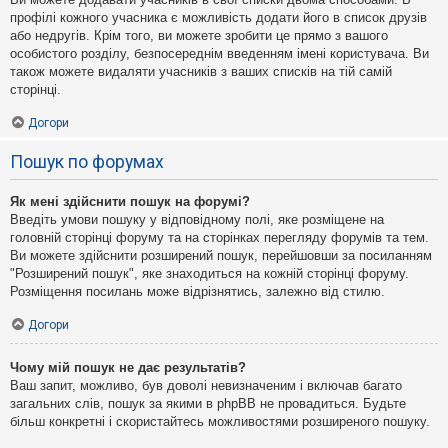
профілі кожного учасника є можливість додати його в список друзів
або недругів. Крім того, ви можете зробити це прямо з вашого
особистого розділу, безпосереднім введенням імені користувача. Ви
також можете видаляти учасників з ваших списків на тій самій
сторінці.
Догори
Пошук по форумах
Як мені здійснити пошук на форумі?
Введіть умови пошуку у відповідному полі, яке розміщене на
головній сторінці форуму та на сторінках перегляду форумів та тем.
Ви можете здійснити розширений пошук, перейшовши за посиланням
"Розширений пошук", яке знаходиться на кожній сторінці форуму.
Розміщення посилань може відрізнятись, залежно від стилю.
Догори
Чому мій пошук не дає результатів?
Ваш запит, можливо, був доволі невизначеним і включав багато
загальних слів, пошук за якими в phpBB не провадиться. Будьте
більш конкретні і скористайтесь можливостями розширеного пошуку.