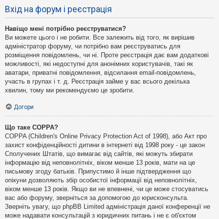
Вхід на форум і реєстрація
Навіщо мені потрібно реєструватися?
Ви можете цього і не робити. Все залежить від того, як вирішив
адміністратор форуму, чи потрібно вам реєструватись для
розміщення повідомлень, чи ні. Проте реєстрація дає вам додаткові
можливості, які недоступні для анонімних користувачів, такі як
аватари, приватні повідомлення, відсилання email-повідомлень,
участь в групах і т. д. Реєстрація займе у вас всього декілька
хвилин, тому ми рекомендуємо це зробити.
Догори
Що таке COPPA?
COPPA (Children's Online Privacy Protection Act of 1998), або Акт про
захист конфіденційності дитини в інтернеті від 1998 року - це закон
Сполучених Штатів, що вимагає від сайтів, які можуть збирати
інформацію від неповнолітніх, віком менше 13 років, мати на це
письмову згоду батьків. Припустимо й інше підтвердження що
опікуни дозволяють збір особистої інформації від неповнолітніх,
віком менше 13 років. Якщо ви не впевнені, чи це може стосуватись
вас або форуму, зверніться за допомогою до юрисконсульта.
Зверніть увагу, що phpBB Limited адміністрація даної конференції не
може надавати консультацій з юридичних питань і не є об'єктом