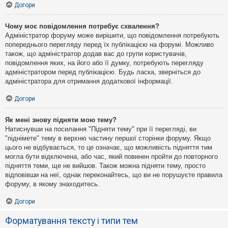
Догори
Чому моє повідомлення потребує схвалення?
Адміністратор форуму може вирішити, що повідомлення потребують
попереднього перегляду перед їх публікацією на форумі. Можливо
також, що адміністратор додав вас до групи користувачів,
повідомлення яких, на його або її думку, потребують перегляду
адміністратором перед публікацією. Будь ласка, зверніться до
адміністратора для отримання додаткової інформації.
Догори
Як мені знову підняти мою тему?
Натиснувши на посилання "Підняти тему" при її перегляді, ви
"піднімете" тему в верхню частину першої сторінки форуму. Якщо
цього не відбувається, то це означає, що можливість підняття тим
могла бути відключена, або час, який повинен пройти до повторного
підняття теми, ще не вийшов. Також можна підняти тему, просто
відповівши на неї, однак переконайтесь, що ви не порушуєте правила
форуму, в якому знаходитесь.
Догори
Форматування тексту і типи тем