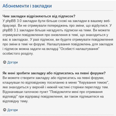
Абонементи і закладки
Чим закладки відрізняються від підписок?
У phpBB 3.0 закладки були більше схожі на закладки в вашому веб-
браузері. Ви не отримували попереджень про зміни, що відбулися. У
phpBB 3.1 закладки більше нагадують підписки на теми. Ви можете
отримувати повідомлення про оновлення в темі, що знаходиться у
вас в закладках. У разі підписки, ви будете отримувати повідомлення
про зміни в темі чи форумі. Налаштування повідомлень для закладок
і підписок можна задати на вкладці "Особисті налаштування"
особистого розділу.
Догори
Як мені зробити закладку або підписатись на певні форуми?
Ви можете створити закладку або підписатись на певні форуми,
клацнувши по відповідному посиланню в меню "Керування темою",
яке знаходиться у верхній і нижній частині сторінки перегляду тем.
Відзначивши галочкою пункт "Повідомляти мені про отримання
відповіді" при відправці повідомлення, ви також підпишетеся на
відповідну тему.
Догори