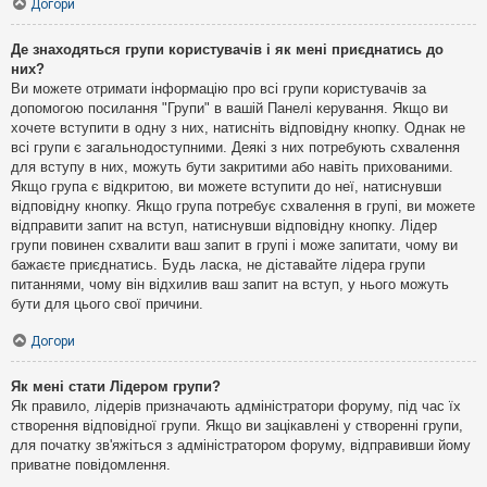
Догори
Де знаходяться групи користувачів і як мені приєднатись до
них?
Ви можете отримати інформацію про всі групи користувачів за
допомогою посилання "Групи" в вашій Панелі керування. Якщо ви
хочете вступити в одну з них, натисніть відповідну кнопку. Однак не
всі групи є загальнодоступними. Деякі з них потребують схвалення
для вступу в них, можуть бути закритими або навіть прихованими.
Якщо група є відкритою, ви можете вступити до неї, натиснувши
відповідну кнопку. Якщо група потребує схвалення в групі, ви можете
відправити запит на вступ, натиснувши відповідну кнопку. Лідер
групи повинен схвалити ваш запит в групі і може запитати, чому ви
бажаєте приєднатись. Будь ласка, не діставайте лідера групи
питаннями, чому він відхилив ваш запит на вступ, у нього можуть
бути для цього свої причини.
Догори
Як мені стати Лідером групи?
Як правило, лідерів призначають адміністратори форуму, під час їх
створення відповідної групи. Якщо ви зацікавлені у створенні групи,
для початку зв'яжіться з адміністратором форуму, відправивши йому
приватне повідомлення.