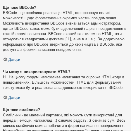
Що таке BBCode?
BBCode - це особлива реалізація HTML, що пропонує великі
можливості щодо форматування окремих частин повідомлення.
Можливість використання BBCode визначається адміністратором,
однак BBCode також може бути відключений на рівні повідомлення в
кожній формі написання. BBCode схожий за стилем на HTML, теги
оточуються квадратними дужками [ і ], а не в < і > ;. За додатковою
інформацією про BBCode зверніться до керівництва з BBCode, яка
доступна з форми написання повідомлення.
Догори
Чи можу я використовувати HTML?
Ні. На цьому форумі неможливе написання та обробка HTML-коду в
повідомленнях. Більшість можливостей HTML для форматування
тексту може бути реалізована за допомогою використання BBCode.
Догори
Що таке смайлики?
Смайлики - це маленькі картинки, які можуть бути використані для
передачі емоцій, наприклад, :) означає радість, :( означає сум. Весь
список смайликів можна побачити в формі написання повідомлення.
Намагайтесь не зловживати, використовуючи їх: вони легко можуть