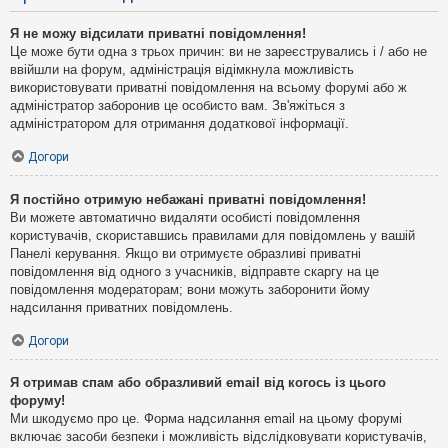
Я не можу відсилати приватні повідомлення!
Це може бути одна з трьох причин: ви не зареєструвались і / або не
ввійшли на форум, адміністрація відімкнула можливість
використовувати приватні повідомлення на всьому форумі або ж
адміністратор заборонив це особисто вам. Зв'яжіться з
адміністратором для отримання додаткової інформації.
Догори
Я постійно отримую небажані приватні повідомлення!
Ви можете автоматично видаляти особисті повідомлення
користувачів, скориставшись правилами для повідомлень у вашій
Панелі керування. Якщо ви отримуєте образливі приватні
повідомлення від одного з учасників, відправте скаргу на це
повідомлення модераторам; вони можуть заборонити йому
надсилання приватних повідомлень.
Догори
Я отримав спам або образливий email від когось із цього
форуму!
Ми шкодуємо про це. Форма надсилання email на цьому форумі
включає засоби безпеки і можливість відслідковувати користувачів,