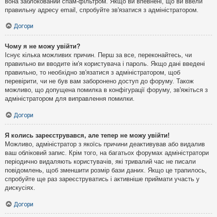
вона заблокований спам-фільтром. Якщо ви впевнені, що ви ввели
правильну адресу email, спробуйте зв'язатися з адміністратором.
Догори
Чому я не можу увійти?
Існує кілька можливих причин. Перш за все, переконайтесь, чи
правильно ви вводите ім'я користувача і пароль. Якщо дані введені
правильно, то необхідно зв'язатися з адміністратором, щоб
перевірити, чи не був вам заборонено доступ до форуму. Також
можливо, що допущена помилка в конфігурації форуму, зв'яжіться з
адміністратором для виправлення помилки.
Догори
Я колись зареєструвався, але тепер не можу увійти!
Можливо, адміністратор з якоїсь причини деактивував або видалив
ваш обліковий запис. Крім того, на багатьох форумах адміністратори
періодично видаляють користувачів, які тривалий час не писали
повідомлень, щоб зменшити розмір бази даних. Якщо це трапилось,
спробуйте ще раз зареєструватись і активніше приймати участь у
дискусіях.
Догори