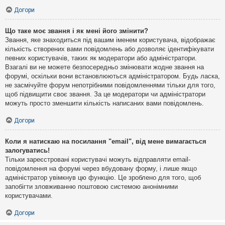
Догори
Що таке моє звання і як мені його змінити?
Звання, яке знаходиться під вашим іменем користувача, відображає
кількість створених вами повідомлень або дозволяє ідентифікувати
певних користувачів, таких як модератори або адміністратори.
Взагалі ви не можете безпосередньо змінювати жодне звання на
форумі, оскільки вони встановлюються адміністратором. Будь ласка,
не засмічуйте форум непотрібними повідомленнями тільки для того,
щоб підвищити своє звання. За це модератори чи адміністратори
можуть просто зменшити кількість написаних вами повідомлень.
Догори
Коли я натискаю на посилання "email", від мене вимагається
залогуватись!
Тільки зареєстровані користувачі можуть відправляти email-
повідомлення на форумі через вбудовану форму, і лише якщо
адміністратор увімкнув цю функцію. Це зроблено для того, щоб
запобігти зловживанню поштовою системою анонімними
користувачами.
Догори