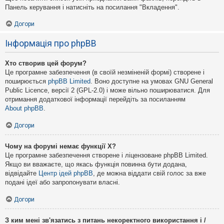
Панель керування і натисніть на посилання "Вкладення".
Догори
Інформація про phpBB
Хто створив цей форум?
Це програмне забезпечення (в своїй незміненій формі) створене і
поширюється
phpBB Limited
. Воно доступне на умовах GNU General
Public Licence, версії 2 (GPL-2.0) і може вільно поширюватися. Для
отримання додаткової інформації перейдіть за посиланням
About phpBB
.
Догори
Чому на форумі немає функції X?
Це програмне забезпечення створене і ліцензоване phpBB Limited.
Якщо ви вважаєте, що якась функція повинна бути додана,
відвідайте
Центр ідей phpBB
, де можна віддати свій голос за вже
подані ідеї або запропонувати власні.
Догори
З ким мені зв'язатись з питань некоректного використання і /