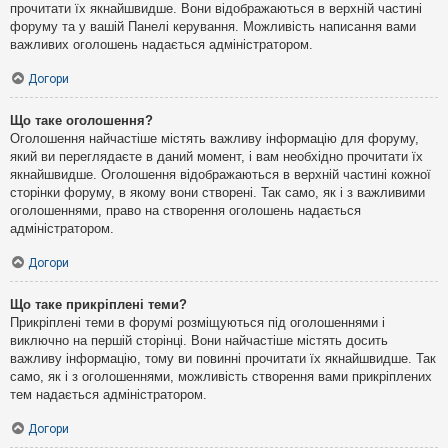
прочитати їх якнайшвидше. Вони відображаються в верхній частині
форуму та у вашій Панелі керування. Можливість написання вами
важливих оголошень надається адміністратором.
Догори
Що таке оголошення?
Оголошення найчастіше містять важливу інформацію для форуму,
який ви переглядаєте в даний момент, і вам необхідно прочитати їх
якнайшвидше. Оголошення відображаються в верхній частині кожної
сторінки форуму, в якому вони створені. Так само, як і з важливими
оголошеннями, право на створення оголошень надається
адміністратором.
Догори
Що таке прикріплені теми?
Прикріплені теми в форумі розміщуються під оголошеннями і
виключно на першій сторінці. Вони найчастіше містять досить
важливу інформацію, тому ви повинні прочитати їх якнайшвидше. Так
само, як і з оголошеннями, можливість створення вами прикріплених
тем надається адміністратором.
Догори