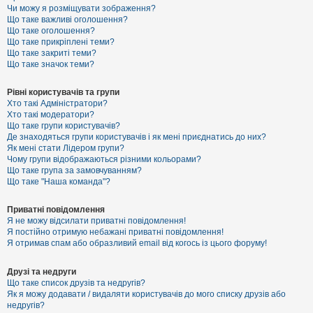
к
Чи можу я розміщувати зображення?
Що таке важливі оголошення?
Що таке оголошення?
Що таке прикріплені теми?
Д
Що таке закриті теми?
о
Що таке значок теми?
п
о
м
Рівні користувачів та групи
о
Хто такі Адміністратори?
г
Хто такі модератори?
а
Що таке групи користувачів?
Де знаходяться групи користувачів і як мені приєднатись до них?
Як мені стати Лідером групи?
Чому групи відображаються різними кольорами?
Що таке група за замовчуванням?
Що таке "Наша команда"?
Приватні повідомлення
Я не можу відсилати приватні повідомлення!
Я постійно отримую небажані приватні повідомлення!
Я отримав спам або образливий email від когось із цього форуму!
Друзі та недруги
Що таке список друзів та недругів?
Як я можу додавати / видаляти користувачів до мого списку друзів або
недругів?