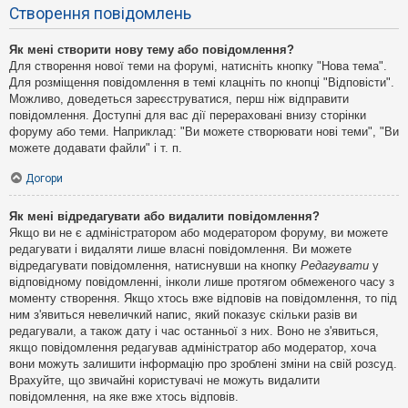
Створення повідомлень
Як мені створити нову тему або повідомлення?
Для створення нової теми на форумі, натисніть кнопку "Нова тема".
Для розміщення повідомлення в темі клацніть по кнопці "Відповісти".
Можливо, доведеться зареєструватися, перш ніж відправити
повідомлення. Доступні для вас дії перераховані внизу сторінки
форуму або теми. Наприклад: "Ви можете створювати нові теми", "Ви
можете додавати файли" і т. п.
Догори
Як мені відредагувати або видалити повідомлення?
Якщо ви не є адміністратором або модератором форуму, ви можете
редагувати і видаляти лише власні повідомлення. Ви можете
відредагувати повідомлення, натиснувши на кнопку
Редагувати
у
відповідному повідомленні, інколи лише протягом обмеженого часу з
моменту створення. Якщо хтось вже відповів на повідомлення, то під
ним з'явиться невеличкий напис, який показує скільки разів ви
редагували, а також дату і час останньої з них. Воно не з'явиться,
якщо повідомлення редагував адміністратор або модератор, хоча
вони можуть залишити інформацію про зроблені зміни на свій розсуд.
Врахуйте, що звичайні користувачі не можуть видалити
повідомлення, на яке вже хтось відповів.