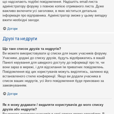
що надсилають подібні повідомлення. Надішліть email-листа
адміністратору форуму з повною копією отриманого листа. Дуже
важливо включити усі заголовки, в яких міститься детальна
інформація про відправника. Адміністратор зможе у цьому випадку
вжити необхідні заходи.
Догори
Друзі та недруги
Що таке список друзів та недругів?
Ви можете використовувати ці списки для інших учасників форуму.
Учасники, додані до списку друзів, будуть відображатись в вашій
Панелі керування для швидкого доступу до інформації про те, чи
вони зараз в мережі, і для відсилання їм приватних повідомлень.
Повідомлення від цих користувачів можуть виділятись, залежно від
встановленого стилю конференції. Якщо ви додали учасника в
список ваших недругів, усі його повідомлення буде приховано за
замовчуванням.
Догори
Як я можу додавати / видаляти користувачів до мого списку
друзів або недругів?
Ви можете додавати учасників в свої списки двома способами. В