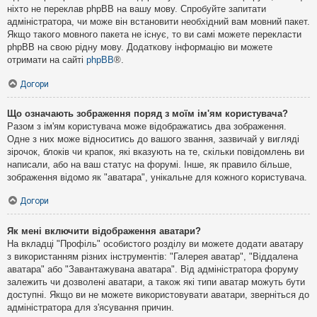
ніхто не переклав phpBB на вашу мову. Спробуйте запитати
адміністратора, чи може він встановити необхідний вам мовний пакет.
Якщо такого мовного пакета не існує, то ви самі можете перекласти
phpBB на свою рідну мову. Додаткову інформацію ви можете
отримати на сайті
phpBB
®.
Догори
Що означають зображення поряд з моїм ім'ям користувача?
Разом з ім'ям користувача може відображатись два зображення.
Одне з них може відноситись до вашого звання, зазвичай у вигляді
зірочок, блоків чи крапок, які вказують на те, скільки повідомлень ви
написали, або на ваш статус на форумі. Інше, як правило більше,
зображення відомо як "аватара", унікальне для кожного користувача.
Догори
Як мені включити відображення аватари?
На вкладці "Профіль" особистого розділу ви можете додати аватару
з використанням різних інструментів: "Галерея аватар", "Віддалена
аватара" або "Завантажувана аватара". Від адміністратора форуму
залежить чи дозволені аватари, а також які типи аватар можуть бути
доступні. Якщо ви не можете використовувати аватари, зверніться до
адміністратора для з'ясування причин.