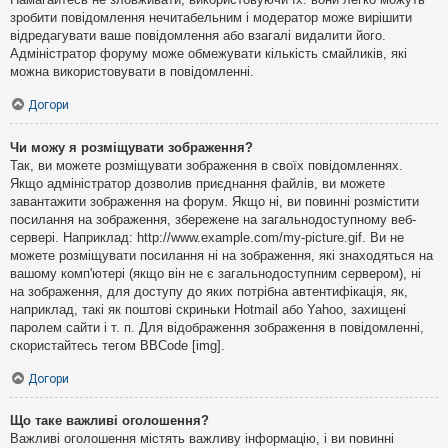
зробити повідомлення нечитабельним і модератор може вирішити
відредагувати ваше повідомлення або взагалі видалити його.
Адміністратор форуму може обмежувати кількість смайликів, які
можна використовувати в повідомленні.
Догори
Чи можу я розміщувати зображення?
Так, ви можете розміщувати зображення в своїх повідомленнях.
Якщо адміністратор дозволив приєднання файлів, ви можете
завантажити зображення на форум. Якщо ні, ви повинні розмістити
посилання на зображення, збережене на загальнодоступному веб-
сервері. Наприклад: http://www.example.com/my-picture.gif. Ви не
можете розміщувати посилання ні на зображення, які знаходяться на
вашому комп'ютері (якщо він не є загальнодоступним сервером), ні
на зображення, для доступу до яких потрібна автентифікація, як,
наприклад, такі як поштові скриньки Hotmail або Yahoo, захищені
паролем сайти і т. п. Для відображення зображення в повідомленні,
скористайтесь тегом BBCode [img].
Догори
Що таке важливі оголошення?
Важливі оголошення містять важливу інформацію, і ви повинні