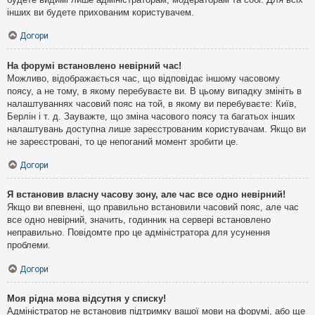
інших ви будете прихованим користувачем.
Догори
На форумі встановлено невірний час!
Можливо, відображається час, що відповідає іншому часовому
поясу, а не тому, в якому перебуваєте ви. В цьому випадку змініть в
налаштуваннях часовий пояс на той, в якому ви перебуваєте: Київ,
Берлін і т. д. Зауважте, що зміна часового поясу та багатьох інших
налаштувань доступна лише зареєстрованим користувачам. Якщо ви
не зареєстровані, то це непоганий момент зробити це.
Догори
Я встановив власну часову зону, але час все одно невірний!
Якщо ви впевнені, що правильно встановили часовий пояс, але час
все одно невірний, значить, годинник на сервері встановлено
неправильно. Повідомте про це адміністратора для усунення
проблеми.
Догори
Моя рідна мова відсутня у списку!
Адміністратор не встановив підтримку вашої мови на форумі, або ще