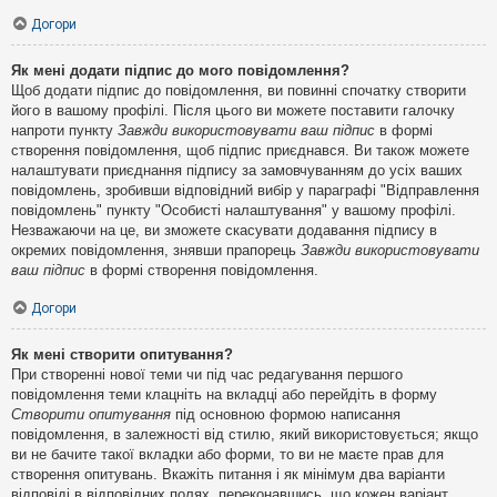
Догори
Як мені додати підпис до мого повідомлення?
Щоб додати підпис до повідомлення, ви повинні спочатку створити
його в вашому профілі. Після цього ви можете поставити галочку
напроти пункту
Завжди використовувати ваш підпис
в формі
створення повідомлення, щоб підпис приєднався. Ви також можете
налаштувати приєднання підпису за замовчуванням до усіх ваших
повідомлень, зробивши відповідний вибір у параграфі "Відправлення
повідомлень" пункту "Особисті налаштування" у вашому профілі.
Незважаючи на це, ви зможете скасувати додавання підпису в
окремих повідомлення, знявши прапорець
Завжди використовувати
ваш підпис
в формі створення повідомлення.
Догори
Як мені створити опитування?
При створенні нової теми чи під час редагування першого
повідомлення теми клацніть на вкладці або перейдіть в форму
Створити опитування
під основною формою написання
повідомлення, в залежності від стилю, який використовується; якщо
ви не бачите такої вкладки або форми, то ви не маєте прав для
створення опитувань. Вкажіть питання і як мінімум два варіанти
відповіді в відповідних полях, переконавшись, що кожен варіант