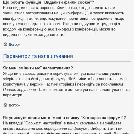
Що робить функція "Видалити файли cookie"?
Вона видаляє всі створені файли cookie, які дозволяють вам
залишатися авторизованим на цій конференції, а також виконують
інші функції, такі як відстежування прочитаних повідомлень, якщо
вони увімкнені адміністратором. Якщо ви відчуваєте труднощі з
входом на конференцію або виходом з конференції, можливо,
видалення куків може допомогти.
Догори
Параметри та налаштування
Як мені змінити мої налаштування?
Якщо ви є зареєстрованим користувачем, усі ваші налаштування
зберігаються в базі даних форуму. Щоб змінити їх, клацніть на імені
користувача у верхній частині сторінки і перейдіть за посиланням
Панель керування
. Там ви зможете змінити усі ваші налаштування та
параметри.
Догори
Як уникнути появи мого імені в списку "Хто зараз на форумі"?
На вкладці "Особисті настройки" в панелі керування ви знайдете
опцію
Приховати моє перебування на форумі
. Виберіть
Так
, і ви
будете видимі лише адміністраторам, модераторам та собі. Для всіх