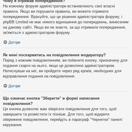
Чому я отримав попередження?
На кожному форумі адміністратори встановлюють свої власні
правила. Якщо ви порушили правила, ви можете отримати
попередження. Врахуйте, що це рішення адміністратора форуму, і
phpBB Limited не має ніякого відношення до попереджень, винесеним
на даному сайті. Якщо ви не знаєте, за що отримали попередження,
зв'яжіться з адміністратором форуму.
Догори
Як мені поскаржитись на повідомлення модератору?
Поряд з кожним повідомленням, ви побачите кнопку, призначену для
подання скарги на нього, якщо це дозволено адміністратором.
Натиснувши на неї, ви пройдете через ряд кроків, необхідних для
відправлення подання на повідомлення.
Догори
Що означає кнопка "Зберегти" в формі написання
повідомлення?
Ця кнопка дозволяє вам зберігати повідомлення для того, щоб
завершити та розмістити їх пізніше. Для того, щоб відкрити
збережене повідомлення, перейдіть в параграф "Чернетки" панелі
керування.