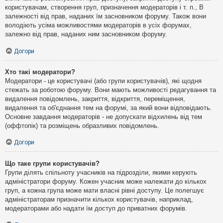
користувачам, створення груп, призначення модераторів і т. п., В
залежності від прав, наданих їм засновником форуму. Також вони
володіють усіма можливостями модераторів в усіх форумах,
залежно від прав, наданих ним засновником форуму.
Догори
Хто такі модератори?
Модератори - це користувачі (або групи користувачів), які щодня
стежать за роботою форуму. Вони мають можливості редагування та
видалення повідомлень, закриття, відкриття, переміщення,
видалення та об'єднання тем на форумі, за який вони відповідають.
Основне завдання модераторів - не допускати відхилень від тем
(оффтопік) та розміщень образливих повідомлень.
Догори
Що таке групи користувачів?
Групи ділять спільноту учасників на підрозділи, якими керують
адміністратори форуму. Кожен учасник може належати до кількох
груп, а кожна група може мати власні рівні доступу. Це полегшує
адміністраторам призначити кількох користувачів, наприклад,
модераторами або надати їм доступ до приватних форумів.