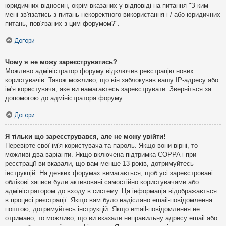
юридичних відносин, окрім вказаних у відповіді на питання "З ким
мені зв'язатись з питань некоректного використання і / або юридичних
питань, пов'язаних з цим форумом?".
Догори
Чому я не можу зареєструватись?
Можливо адміністратор форуму відключив реєстрацію нових
користувачів. Також можливо, що він заблокував вашу IP-адресу або
ім'я користувача, яке ви намагаєтесь зареєструвати. Зверніться за
допомогою до адміністратора форуму.
Догори
Я тільки що зареєструвався, але не можу увійти!
Перевірте свої ім'я користувача та пароль. Якщо вони вірні, то
можливі два варіанти. Якщо включена підтримка COPPA і при
реєстрації ви вказали, що вам менше 13 років, дотримуйтесь
інструкцій. На деяких форумах вимагається, щоб усі зареєстровані
облікові записи були активовані самостійно користувачами або
адміністратором до входу в систему. Ця інформація відображається
в процесі реєстрації. Якщо вам було надіслано email-повідомлення
поштою, дотримуйтесь інструкцій. Якщо email-повідомлення не
отримано, то можливо, що ви вказали неправильну адресу email або