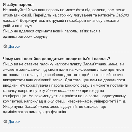
Я забув пароль!
Не панікуйте! Хоча ваш пароль не може бути відновлено, вам легко
отримати новий. Перейдіть на сторінку логування та натисніть
Забули
пароль?
. Дотримуйтесь інструкцій і незабаром ви знову зможете
увійти на форум.
Якщо не вдалося отримати новий пароль, зв'яжіться з
адміністратором форуму.
Догори
Чому мені постійно доводиться вводити ім’я і пароль?
Якщо ви не ставите галочку напроти пункту
Запам'ятати мене
, ви
зможете залишатися під своїм ім'ям на конференції лише протягом
встановленого часу. Це зроблено для того, щоб ніхто інший не зміг
використати ваш обліковий запис. Для того щоб вам не доводилося
вводити ім'я користувача і пароль кожного разу, ви можете поставити
галочку напроти пункту
Запам'ятати мене
при вході на
конференцію. Не рекомендується робити це на загальнодоступному
комп'ютері, наприклад в бібліотеці, інтернет-кафе, університеті і т. д.
Якщо пункт
Запам'ятати мене
відсутній, це означає, що
адміністратор вимкнув цю функцію.
Догори