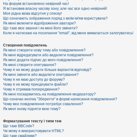
е
На форумі встановлено невірний час!
з
Я встановив власну часову зону, але час все одно невірний!
в
і
Моя рідна мова відсутня у списку!
д
Що означають зображення поряд з моїм ім'ям користувача?
п
Як мені включити відображення аватари?
о
Що таке моє звання і як мені його змінити?
в
Коли я натискаю на посилання "email", від мене вимагається залогуватись!
і
д
е
Створення повідомлень
й
Як мені створити нову тему або повідомлення?
Як мені відредагувати або видалити повідомлення?
Як мені додати підпис до мого повідомлення?
А
Як мені створити опитування?
к
Чому я не можу додати більше варіантів відповіді?
т
Як мені змінити або видалити опитування?
и
Чому я не маю доступу до форуму?
в
Чому я не можу приєднувати файли?
н
Чому я отримав попередження?
і
т
Як мені поскаржитись на повідомлення модератору?
е
Що означає кнопка "Зберегти" в формі написання повідомлення?
м
Чому моє повідомлення потребує схвалення?
и
Як мені знову підняти мою тему?
Форматування тексту і типи тем
П
Що таке BBCode?
о
Чи можу я використовувати HTML?
ш
Що таке смайлики?
у