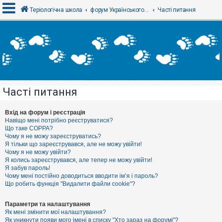
Теріологічна школа
форум Українського теріологічного товариства
Часті питання
В
х
і
д
Часті питання
Р
е
є
Вхід на форум і реєстрація
с
Навіщо мені потрібно реєструватися?
т
Що таке COPPA?
р
Чому я не можу зареєструватись?
а
Я тільки що зареєструвався, але не можу увійти!
ц
Чому я не можу увійти?
і
я
Я колись зареєструвався, але тепер не можу увійти!
Я забув пароль!
Чому мені постійно доводиться вводити ім’я і пароль?
Що робить функція "Видалити файли cookie"?
Т
е
м
Параметри та налаштування
и
Як мені змінити мої налаштування?
б
Як уникнути появи мого імені в списку "Хто зараз на форумі"?