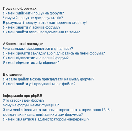
Пошук по форумах
Як мені здійснити пошук на форумі?
Чому мій пошук не дає результатів?
В результаті пошуку я отримав порожню сторінку!
Як мені знайти учасників форуму?
Як мені знайти власні повідомлення та теми?
Абонементи і закладки
Чим закладки відрізняються від підписок?
Як мені зробити закладку або підписатись на певні форуми?
Як мені підписатись на певний форум?
Як мені відмовитись від підписки?
Вкладення
Які саме файли можна приєднувати на цьому форумі?
Як мені знайти усі приєднані мною файли?
Інформація про phpBB
Хто створив цей форум?
Чому на форумі немає функції X?
З ким мені зв'язатись з питань некоректного використання і / або
юридичних питань, пов'язаних з цим форумом?
Як мені зв'язатися з адміністратором конференції?