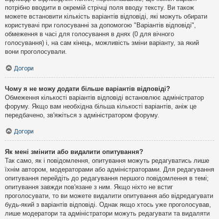
потрібно вводити в окремій стрічці поля вводу тексту. Ви також
можете встановити кількість варіантів відповіді, які можуть обирати
користувачі при голосуванні за допомогою "Варіантів відповіді",
обмеження в часі для голосування в днях (0 для вічного
голосування) і, на сам кінець, можливість зміни варіанту, за який
вони проголосували.
Догори
Чому я не можу додати більше варіантів відповіді?
Обмеження кількості варіантів відповіді встановлює адміністратор
форуму. Якщо вам необхідна більша кількості варіантів, аніж це
передбачено, зв'яжіться з адміністратором форуму.
Догори
Як мені змінити або видалити опитування?
Так само, як і повідомлення, опитування можуть редагуватись лише
їхнім автором, модераторами або адміністраторами. Для редагування
опитування перейдіть до редагування першого повідомлення в темі;
опитування завжди пов'язане з ним. Якщо ніхто не встиг
проголосувати, то ви можете видалити опитування або відредагувати
будь-який з варіантів відповіді. Однак якщо хтось уже проголосував,
лише модератори та адміністратори можуть редагувати та видаляти