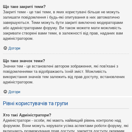
Що таке закриті теми?
Закриті теми - це такі теми, в яких користувачі більше не можуть
залишати повідомлення і будь-які опитування в них автоматично
завершуються. Теми можуть бути закриті виключно модераторами
або адміністраторами форуму. Ви також можете мати можливість
закривати створені вами теми, в залежності від прав, наданих вам
адміністратором.
Догори
Що таке значок теми?
Значки тем - це встановлені автором зображення, які пов'язані з
повідомленнями та відображають їхній зміст. Можливість
використання значків тем залежить від прав доступу, встановлених
адміністратором.
Догори
Рівні користувачів та групи
Хто такі Адміністратори?
Адміністратори - особи, які мають найвищий рівень контролю над
форумом. Вони можуть керувати усіма аспектами роботи форуму, які
включають розмежування прав доступу, закриття доступу окремим