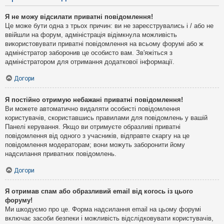
Я не можу відсилати приватні повідомлення!
Це може бути одна з трьох причин: ви не зареєструвались і / або не
ввійшли на форум, адміністрація відімкнула можливість
використовувати приватні повідомлення на всьому форумі або ж
адміністратор заборонив це особисто вам. Зв'яжіться з
адміністратором для отримання додаткової інформації.
Догори
Я постійно отримую небажані приватні повідомлення!
Ви можете автоматично видаляти особисті повідомлення
користувачів, скориставшись правилами для повідомлень у вашій
Панелі керування. Якщо ви отримуєте образливі приватні
повідомлення від одного з учасників, відправте скаргу на це
повідомлення модераторам; вони можуть заборонити йому
надсилання приватних повідомлень.
Догори
Я отримав спам або образливий email від когось із цього
форуму!
Ми шкодуємо про це. Форма надсилання email на цьому форумі
включає засоби безпеки і можливість відслідковувати користувачів,