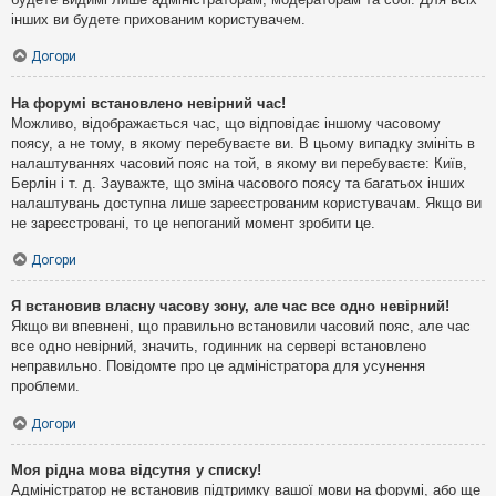
інших ви будете прихованим користувачем.
Догори
На форумі встановлено невірний час!
Можливо, відображається час, що відповідає іншому часовому
поясу, а не тому, в якому перебуваєте ви. В цьому випадку змініть в
налаштуваннях часовий пояс на той, в якому ви перебуваєте: Київ,
Берлін і т. д. Зауважте, що зміна часового поясу та багатьох інших
налаштувань доступна лише зареєстрованим користувачам. Якщо ви
не зареєстровані, то це непоганий момент зробити це.
Догори
Я встановив власну часову зону, але час все одно невірний!
Якщо ви впевнені, що правильно встановили часовий пояс, але час
все одно невірний, значить, годинник на сервері встановлено
неправильно. Повідомте про це адміністратора для усунення
проблеми.
Догори
Моя рідна мова відсутня у списку!
Адміністратор не встановив підтримку вашої мови на форумі, або ще