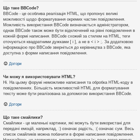
Що таке BBCode?
BBCode - це особлива реалізація HTML, що пропонує великі
можливості щодо форматування окремих частин повідомлення.
Можливість використання BBCode визначається адміністратором,
однак BBCode також може бути відключений на рівні повідомлення в
кожній формі написання. BBCode схожий за стилем на HTML, теги
оточуються квадратними дужками [ і ], а не в < і > ;. За додатковою
інформацією про BBCode зверніться до керівництва з BBCode, яка
доступна з форми написання повідомлення.
Догори
Чи можу я використовувати HTML?
Ні. На цьому форумі неможливе написання та обробка HTML-коду в
повідомленнях. Більшість можливостей HTML для форматування
тексту може бути реалізована за допомогою використання BBCode.
Догори
Що таке смайлики?
Смайлики - це маленькі картинки, які можуть бути використані для
передачі емоцій, наприклад, :) означає радість, :( означає сум. Весь
список смайликів можна побачити в формі написання повідомлення.
Намагайтесь не зловживати, використовуючи їх: вони легко можуть