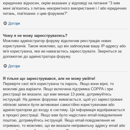
юридичних відносин, окрім вказаних у відповіді на питання "З ким
мені зв'язатись з питань некоректного використання і / або юридичних
питань, пов'язаних з цим форумом?".
Догори
Чому я не можу зареєструватись?
Можливо адміністратор форуму відключив реєстрацію нових
користувачів. Також можливо, що він заблокував вашу IP-адресу або
ім'я користувача, яке ви намагаєтесь зареєструвати. Зверніться за
допомогою до адміністратора форуму.
Догори
Я тільки що зареєструвався, але не можу увійти!
Перевірте свої ім'я користувача та пароль. Якщо вони вірні, то
можливі два варіанти. Якщо включена підтримка COPPA і при
реєстрації ви вказали, що вам менше 13 років, дотримуйтесь
інструкцій. На деяких форумах вимагається, щоб усі зареєстровані
облікові записи були активовані самостійно користувачами або
адміністратором до входу в систему. Ця інформація відображається
в процесі реєстрації. Якщо вам було надіслано email-повідомлення
поштою, дотримуйтесь інструкцій. Якщо email-повідомлення не
отримано, то можливо, що ви вказали неправильну адресу email або