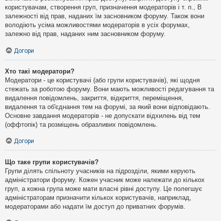
користувачам, створення груп, призначення модераторів і т. п., В
залежності від прав, наданих їм засновником форуму. Також вони
володіють усіма можливостями модераторів в усіх форумах,
залежно від прав, наданих ним засновником форуму.
Догори
Хто такі модератори?
Модератори - це користувачі (або групи користувачів), які щодня
стежать за роботою форуму. Вони мають можливості редагування та
видалення повідомлень, закриття, відкриття, переміщення,
видалення та об'єднання тем на форумі, за який вони відповідають.
Основне завдання модераторів - не допускати відхилень від тем
(оффтопік) та розміщень образливих повідомлень.
Догори
Що таке групи користувачів?
Групи ділять спільноту учасників на підрозділи, якими керують
адміністратори форуму. Кожен учасник може належати до кількох
груп, а кожна група може мати власні рівні доступу. Це полегшує
адміністраторам призначити кількох користувачів, наприклад,
модераторами або надати їм доступ до приватних форумів.