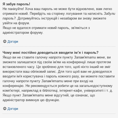
Я забув пароль!
Не панікуйте! Хоча ваш пароль не може бути відновлено, вам легко
отримати новий. Перейдіть на сторінку логування та натисніть
Забули
пароль?
. Дотримуйтесь інструкцій і незабаром ви знову зможете
увійти на форум.
Якщо не вдалося отримати новий пароль, зв'яжіться з
адміністратором форуму.
Догори
Чому мені постійно доводиться вводити ім’я і пароль?
Якщо ви не ставите галочку напроти пункту
Запам'ятати мене
, ви
зможете залишатися під своїм ім'ям на конференції лише протягом
встановленого часу. Це зроблено для того, щоб ніхто інший не зміг
використати ваш обліковий запис. Для того щоб вам не доводилося
вводити ім'я користувача і пароль кожного разу, ви можете поставити
галочку напроти пункту
Запам'ятати мене
при вході на
конференцію. Не рекомендується робити це на загальнодоступному
комп'ютері, наприклад в бібліотеці, інтернет-кафе, університеті і т. д.
Якщо пункт
Запам'ятати мене
відсутній, це означає, що
адміністратор вимкнув цю функцію.
Догори