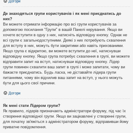
Догори
Де знаходяться групи користувачів і як мені приєднатись до
них?
Ви можете отримати інформацію про всі групи користувачів за
допомогою посилання "Групи" в вашій Панелі керування. Якщо ви
хочете вступити в одну з них, натисніть відповідну кнопку. Однак не
всі групи є загальнодоступними. Деякі з них потребують схвалення
для вступу в них, можуть бути закритими або навіть прихованими.
Якщо група є відкритою, ви можете вступити до неї, натиснувши
відповідну кнопку. Якщо група потребує схвалення в групі, ви можете
відправити запит на вступ, натиснувши відповідну кнопку. Лідер
групи повинен схвалити ваш запит в групі і може запитати, чому ви
бажаєте приєднатись. Будь ласка, не діставайте лідера групи
питаннями, чому він відхилив ваш запит на вступ, у нього можуть
бути для цього свої причини.
Догори
Як мені стати Лідером групи?
Як правило, лідерів призначають адміністратори форуму, під час їх
створення відповідної групи. Якщо ви зацікавлені у створенні групи,
для початку зв'яжіться з адміністратором форуму, відправивши йому
приватне повідомлення.