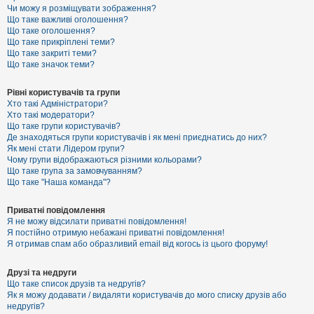
к
Чи можу я розміщувати зображення?
Що таке важливі оголошення?
Що таке оголошення?
Що таке прикріплені теми?
Д
Що таке закриті теми?
о
Що таке значок теми?
п
о
м
Рівні користувачів та групи
о
Хто такі Адміністратори?
г
Хто такі модератори?
а
Що таке групи користувачів?
Де знаходяться групи користувачів і як мені приєднатись до них?
Як мені стати Лідером групи?
Чому групи відображаються різними кольорами?
Що таке група за замовчуванням?
Що таке "Наша команда"?
Приватні повідомлення
Я не можу відсилати приватні повідомлення!
Я постійно отримую небажані приватні повідомлення!
Я отримав спам або образливий email від когось із цього форуму!
Друзі та недруги
Що таке список друзів та недругів?
Як я можу додавати / видаляти користувачів до мого списку друзів або
недругів?