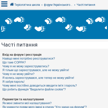
Теріологічна школа
форум Українського теріологічного товариства
Часті питання
В
х
і
д
Часті питання
Р
е
є
Вхід на форум і реєстрація
с
Навіщо мені потрібно реєструватися?
т
Що таке COPPA?
р
Чому я не можу зареєструватись?
а
Я тільки що зареєструвався, але не можу увійти!
ц
Чому я не можу увійти?
і
я
Я колись зареєструвався, але тепер не можу увійти!
Я забув пароль!
Чому мені постійно доводиться вводити ім’я і пароль?
Що робить функція "Видалити файли cookie"?
Т
е
м
Параметри та налаштування
и
Як мені змінити мої налаштування?
б
Як уникнути появи мого імені в списку "Хто зараз на форумі"?