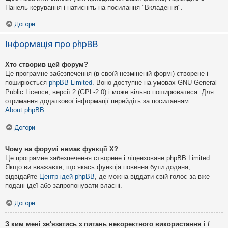
Панель керування і натисніть на посилання "Вкладення".
Догори
Інформація про phpBB
Хто створив цей форум?
Це програмне забезпечення (в своїй незміненій формі) створене і
поширюється
phpBB Limited
. Воно доступне на умовах GNU General
Public Licence, версії 2 (GPL-2.0) і може вільно поширюватися. Для
отримання додаткової інформації перейдіть за посиланням
About phpBB
.
Догори
Чому на форумі немає функції X?
Це програмне забезпечення створене і ліцензоване phpBB Limited.
Якщо ви вважаєте, що якась функція повинна бути додана,
відвідайте
Центр ідей phpBB
, де можна віддати свій голос за вже
подані ідеї або запропонувати власні.
Догори
З ким мені зв'язатись з питань некоректного використання і /