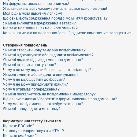
е
На форумі встановлено невірний час!
з
Я встановив власну часову зону, але час все одно невірний!
в
і
Моя рідна мова відсутня у списку!
д
Що означають зображення поряд з моїм ім'ям користувача?
п
Як мені включити відображення аватари?
о
Що таке моє звання і як мені його змінити?
в
Коли я натискаю на посилання "email", від мене вимагається залогуватись!
і
д
е
Створення повідомлень
й
Як мені створити нову тему або повідомлення?
Як мені відредагувати або видалити повідомлення?
Як мені додати підпис до мого повідомлення?
А
Як мені створити опитування?
к
Чому я не можу додати більше варіантів відповіді?
т
Як мені змінити або видалити опитування?
и
Чому я не маю доступу до форуму?
в
Чому я не можу приєднувати файли?
н
Чому я отримав попередження?
і
т
Як мені поскаржитись на повідомлення модератору?
е
Що означає кнопка "Зберегти" в формі написання повідомлення?
м
Чому моє повідомлення потребує схвалення?
и
Як мені знову підняти мою тему?
Форматування тексту і типи тем
П
Що таке BBCode?
о
Чи можу я використовувати HTML?
ш
Що таке смайлики?
у