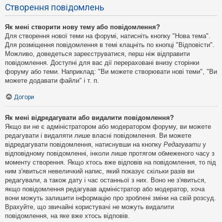
Створення повідомлень
Як мені створити нову тему або повідомлення?
Для створення нової теми на форумі, натисніть кнопку "Нова тема".
Для розміщення повідомлення в темі клацніть по кнопці "Відповісти".
Можливо, доведеться зареєструватися, перш ніж відправити
повідомлення. Доступні для вас дії перераховані внизу сторінки
форуму або теми. Наприклад: "Ви можете створювати нові теми", "Ви
можете додавати файли" і т. п.
Догори
Як мені відредагувати або видалити повідомлення?
Якщо ви не є адміністратором або модератором форуму, ви можете
редагувати і видаляти лише власні повідомлення. Ви можете
відредагувати повідомлення, натиснувши на кнопку
Редагувати
у
відповідному повідомленні, інколи лише протягом обмеженого часу з
моменту створення. Якщо хтось вже відповів на повідомлення, то під
ним з'явиться невеличкий напис, який показує скільки разів ви
редагували, а також дату і час останньої з них. Воно не з'явиться,
якщо повідомлення редагував адміністратор або модератор, хоча
вони можуть залишити інформацію про зроблені зміни на свій розсуд.
Врахуйте, що звичайні користувачі не можуть видалити
повідомлення, на яке вже хтось відповів.