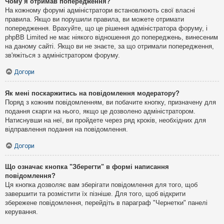
Чому я отримав попередження?
На кожному форумі адміністратори встановлюють свої власні
правила. Якщо ви порушили правила, ви можете отримати
попередження. Врахуйте, що це рішення адміністратора форуму, і
phpBB Limited не має ніякого відношення до попереджень, винесеним
на даному сайті. Якщо ви не знаєте, за що отримали попередження,
зв'яжіться з адміністратором форуму.
Догори
Як мені поскаржитись на повідомлення модератору?
Поряд з кожним повідомленням, ви побачите кнопку, призначену для
подання скарги на нього, якщо це дозволено адміністратором.
Натиснувши на неї, ви пройдете через ряд кроків, необхідних для
відправлення подання на повідомлення.
Догори
Що означає кнопка "Зберегти" в формі написання
повідомлення?
Ця кнопка дозволяє вам зберігати повідомлення для того, щоб
завершити та розмістити їх пізніше. Для того, щоб відкрити
збережене повідомлення, перейдіть в параграф "Чернетки" панелі
керування.