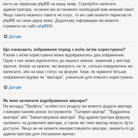
ніхто не переклав phpBB на вашу мову. Спробуйте запитати
адміністратора, чи може він встановити необхідний вам мовний пакет.
Якщо такого мовного пакета не існує, то ви самі можете перекласти
phpBB на свою рідну мову. Додаткову інформацію ви можете
отримати на сайті
phpBB
®.
Догори
Що означають зображення поряд з моїм ім'ям користувача?
Разом з ім'ям користувача може відображатись два зображення.
Одне з них може відноситись до вашого звання, зазвичай у вигляді
зірочок, блоків чи крапок, які вказують на те, скільки повідомлень ви
написали, або на ваш статус на форумі. Інше, як правило більше,
зображення відомо як "аватара", унікальне для кожного користувача.
Догори
Як мені включити відображення аватари?
На вкладці "Профіль" особистого розділу ви можете додати аватару
з використанням різних інструментів: "Галерея аватар", "Віддалена
аватара" або "Завантажувана аватара". Від адміністратора форуму
залежить чи дозволені аватари, а також які типи аватар можуть бути
доступні. Якщо ви не можете використовувати аватари, зверніться до
адміністратора для з'ясування причин.