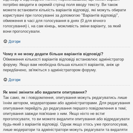
потрібно вводити в окремій стрічці поля вводу тексту. Ви також
можете встановити кількість варіантів відповіді, які можуть обирати
користувачі при голосуванні за допомогою "Варіантів відповіді",
обмеження в часі для голосування в днях (0 для вічного
голосування) і, на сам кінець, можливість зміни варіанту, за який
вони проголосували.
Догори
Чому я не можу додати більше варіантів відповіді?
Обмеження кількості варіантів відповіді встановлює адміністратор
форуму. Якщо вам необхідна більша кількості варіантів, аніж це
передбачено, зв'яжіться з адміністратором форуму.
Догори
Як мені змінити або видалити опитування?
Так само, як і повідомлення, опитування можуть редагуватись лише
їхнім автором, модераторами або адміністраторами. Для редагування
опитування перейдіть до редагування першого повідомлення в темі;
опитування завжди пов'язане з ним. Якщо ніхто не встиг
проголосувати, то ви можете видалити опитування або відредагувати
будь-який з варіантів відповіді. Однак якщо хтось уже проголосував,
лише модератори та адміністратори можуть редагувати та видаляти