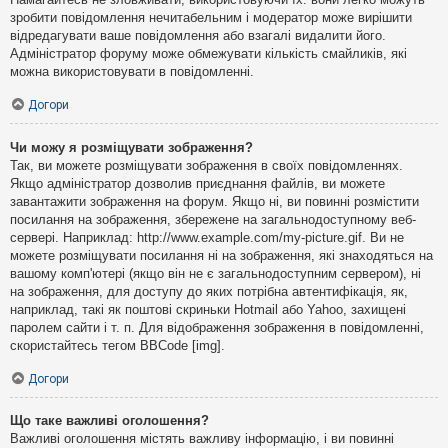
зробити повідомлення нечитабельним і модератор може вирішити
відредагувати ваше повідомлення або взагалі видалити його.
Адміністратор форуму може обмежувати кількість смайликів, які
можна використовувати в повідомленні.
Догори
Чи можу я розміщувати зображення?
Так, ви можете розміщувати зображення в своїх повідомленнях.
Якщо адміністратор дозволив приєднання файлів, ви можете
завантажити зображення на форум. Якщо ні, ви повинні розмістити
посилання на зображення, збережене на загальнодоступному веб-
сервері. Наприклад: http://www.example.com/my-picture.gif. Ви не
можете розміщувати посилання ні на зображення, які знаходяться на
вашому комп'ютері (якщо він не є загальнодоступним сервером), ні
на зображення, для доступу до яких потрібна автентифікація, як,
наприклад, такі як поштові скриньки Hotmail або Yahoo, захищені
паролем сайти і т. п. Для відображення зображення в повідомленні,
скористайтесь тегом BBCode [img].
Догори
Що таке важливі оголошення?
Важливі оголошення містять важливу інформацію, і ви повинні