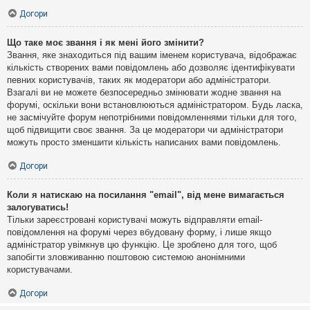
Догори
Що таке моє звання і як мені його змінити?
Звання, яке знаходиться під вашим іменем користувача, відображає
кількість створених вами повідомлень або дозволяє ідентифікувати
певних користувачів, таких як модератори або адміністратори.
Взагалі ви не можете безпосередньо змінювати жодне звання на
форумі, оскільки вони встановлюються адміністратором. Будь ласка,
не засмічуйте форум непотрібними повідомленнями тільки для того,
щоб підвищити своє звання. За це модератори чи адміністратори
можуть просто зменшити кількість написаних вами повідомлень.
Догори
Коли я натискаю на посилання "email", від мене вимагається
залогуватись!
Тільки зареєстровані користувачі можуть відправляти email-
повідомлення на форумі через вбудовану форму, і лише якщо
адміністратор увімкнув цю функцію. Це зроблено для того, щоб
запобігти зловживанню поштовою системою анонімними
користувачами.
Догори