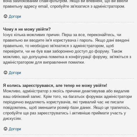
вона заблокований спам-фільтром. Якщо ви впевнені, що ви ввели
правильну адресу email, спробуйте зв'язатися з адміністратором.
Догори
Чому я не можу увійти?
Існує кілька можливих причин. Перш за все, переконайтесь, чи
правильно ви вводите ім'я користувача і пароль. Якщо дані введені
правильно, то необхідно зв'язатися з адміністратором, щоб
перевірити, чи не був вам заборонено доступ до форуму. Також
можливо, що допущена помилка в конфігурації форуму, зв'яжіться з
адміністратором для виправлення помилки.
Догори
Я колись зареєструвався, але тепер не можу увійти!
Можливо, адміністратор з якоїсь причини деактивував або видалив
ваш обліковий запис. Крім того, на багатьох форумах адміністратори
періодично видаляють користувачів, які тривалий час не писали
повідомлень, щоб зменшити розмір бази даних. Якщо це трапилось,
спробуйте ще раз зареєструватись і активніше приймати участь у
дискусіях.
Догори