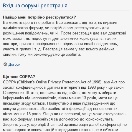
Вхід на форум і реєстрація
Навіщо мені потрібно реєструватися?
Ви можете цього і не робити. Все залежить від того, як вирішив
адміністратор форуму, чи потрібно вам реєструватись для
розміщення повідомлень, чи ні. Проте реєстрація дає вам додаткові
можливості, які недоступні для анонімних користувачів, такі як
аватари, приватні повідомлення, відсилання email-повідомлень,
участь в групах і т. д. Реєстрація займе у вас всього декілька
хвилин, тому ми рекомендуємо це зробити.
Догори
Що таке COPPA?
COPPA (Children's Online Privacy Protection Act of 1998), або Акт про
захист конфіденційності дитини в інтернеті від 1998 року - це закон
Сполучених Штатів, що вимагає від сайтів, які можуть збирати
інформацію від неповнолітніх, віком менше 13 років, мати на це
письмову згоду батьків. Припустимо й інше підтвердження що
опікуни дозволяють збір особистої інформації від неповнолітніх,
віком менше 13 років. Якщо ви не впевнені, чи це може стосуватись
вас або форуму, зверніться за допомогою до юрисконсульта.
Зверніть увагу, що phpBB Limited адміністрація даної конференції не
може надавати консультацій з юридичних питань і не є об'єктом