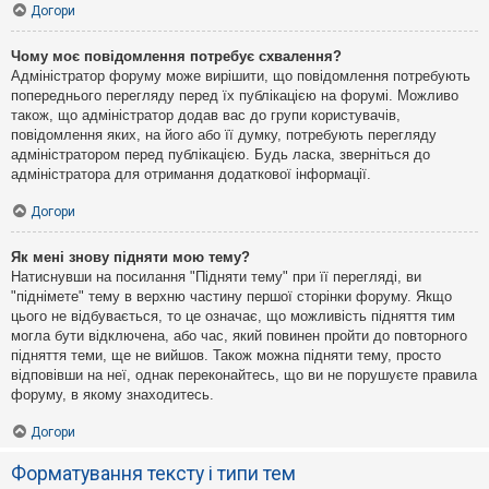
Догори
Чому моє повідомлення потребує схвалення?
Адміністратор форуму може вирішити, що повідомлення потребують
попереднього перегляду перед їх публікацією на форумі. Можливо
також, що адміністратор додав вас до групи користувачів,
повідомлення яких, на його або її думку, потребують перегляду
адміністратором перед публікацією. Будь ласка, зверніться до
адміністратора для отримання додаткової інформації.
Догори
Як мені знову підняти мою тему?
Натиснувши на посилання "Підняти тему" при її перегляді, ви
"піднімете" тему в верхню частину першої сторінки форуму. Якщо
цього не відбувається, то це означає, що можливість підняття тим
могла бути відключена, або час, який повинен пройти до повторного
підняття теми, ще не вийшов. Також можна підняти тему, просто
відповівши на неї, однак переконайтесь, що ви не порушуєте правила
форуму, в якому знаходитесь.
Догори
Форматування тексту і типи тем