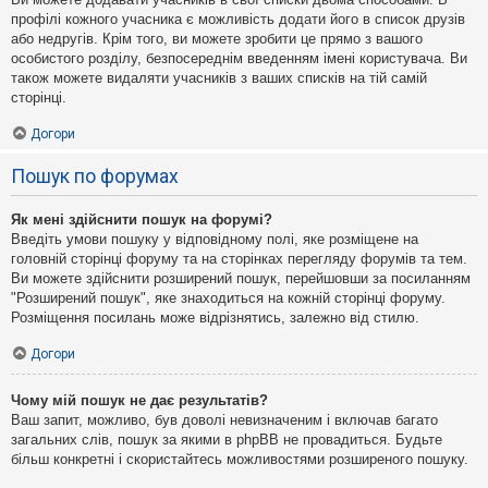
профілі кожного учасника є можливість додати його в список друзів
або недругів. Крім того, ви можете зробити це прямо з вашого
особистого розділу, безпосереднім введенням імені користувача. Ви
також можете видаляти учасників з ваших списків на тій самій
сторінці.
Догори
Пошук по форумах
Як мені здійснити пошук на форумі?
Введіть умови пошуку у відповідному полі, яке розміщене на
головній сторінці форуму та на сторінках перегляду форумів та тем.
Ви можете здійснити розширений пошук, перейшовши за посиланням
"Розширений пошук", яке знаходиться на кожній сторінці форуму.
Розміщення посилань може відрізнятись, залежно від стилю.
Догори
Чому мій пошук не дає результатів?
Ваш запит, можливо, був доволі невизначеним і включав багато
загальних слів, пошук за якими в phpBB не провадиться. Будьте
більш конкретні і скористайтесь можливостями розширеного пошуку.