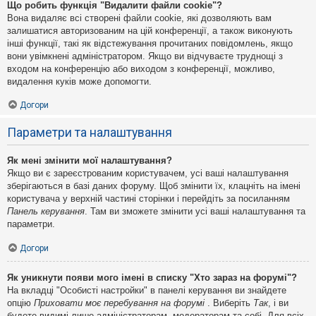
Що робить функція "Видалити файли cookie"?
Вона видаляє всі створені файли cookie, які дозволяють вам
залишатися авторизованим на цій конференції, а також виконують
інші функції, такі як відстежування прочитаних повідомлень, якщо
вони увімкнені адміністратором. Якщо ви відчуваєте труднощі з
входом на конференцію або виходом з конференції, можливо,
видалення куків може допомогти.
Догори
Параметри та налаштування
Як мені змінити мої налаштування?
Якщо ви є зареєстрованим користувачем, усі ваші налаштування
зберігаються в базі даних форуму. Щоб змінити їх, клацніть на імені
користувача у верхній частині сторінки і перейдіть за посиланням
Панель керування
. Там ви зможете змінити усі ваші налаштування та
параметри.
Догори
Як уникнути появи мого імені в списку "Хто зараз на форумі"?
На вкладці "Особисті настройки" в панелі керування ви знайдете
опцію
Приховати моє перебування на форумі
. Виберіть
Так
, і ви
будете видимі лише адміністраторам, модераторам та собі. Для всіх