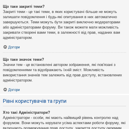
Що таке закриті теми?
Закриті теми - це такі теми, в яких користувачі більше не можуть
залишати повідомлення і будь-які опитування в них автоматично
завершуються. Теми можуть бути закриті виключно модераторами
або адміністраторами форуму. Ви також можете мати можливість
закривати створені вами теми, в залежності від прав, наданих вам
адміністратором.
Догори
Що таке значок теми?
Значки тем - це встановлені автором зображення, які пов'язані з
повідомленнями та відображають їхній зміст. Можливість
використання значків тем залежить від прав доступу, встановлених
адміністратором.
Догори
Рівні користувачів та групи
Хто такі Адміністратори?
Адміністратори - особи, які мають найвищий рівень контролю над
форумом. Вони можуть керувати усіма аспектами роботи форуму, які
включають розмежування прав доступу, закриття доступу окремим