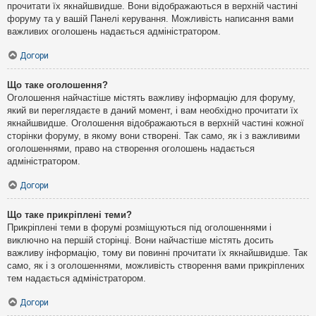
прочитати їх якнайшвидше. Вони відображаються в верхній частині
форуму та у вашій Панелі керування. Можливість написання вами
важливих оголошень надається адміністратором.
Догори
Що таке оголошення?
Оголошення найчастіше містять важливу інформацію для форуму,
який ви переглядаєте в даний момент, і вам необхідно прочитати їх
якнайшвидше. Оголошення відображаються в верхній частині кожної
сторінки форуму, в якому вони створені. Так само, як і з важливими
оголошеннями, право на створення оголошень надається
адміністратором.
Догори
Що таке прикріплені теми?
Прикріплені теми в форумі розміщуються під оголошеннями і
виключно на першій сторінці. Вони найчастіше містять досить
важливу інформацію, тому ви повинні прочитати їх якнайшвидше. Так
само, як і з оголошеннями, можливість створення вами прикріплених
тем надається адміністратором.
Догори