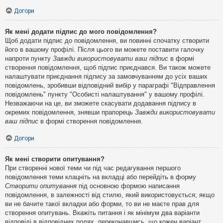
Догори
Як мені додати підпис до мого повідомлення?
Щоб додати підпис до повідомлення, ви повинні спочатку створити
його в вашому профілі. Після цього ви можете поставити галочку
напроти пункту
Завжди використовувати ваш підпис
в формі
створення повідомлення, щоб підпис приєднався. Ви також можете
налаштувати приєднання підпису за замовчуванням до усіх ваших
повідомлень, зробивши відповідний вибір у параграфі "Відправлення
повідомлень" пункту "Особисті налаштування" у вашому профілі.
Незважаючи на це, ви зможете скасувати додавання підпису в
окремих повідомлення, знявши прапорець
Завжди використовувати
ваш підпис
в формі створення повідомлення.
Догори
Як мені створити опитування?
При створенні нової теми чи під час редагування першого
повідомлення теми клацніть на вкладці або перейдіть в форму
Створити опитування
під основною формою написання
повідомлення, в залежності від стилю, який використовується; якщо
ви не бачите такої вкладки або форми, то ви не маєте прав для
створення опитувань. Вкажіть питання і як мінімум два варіанти
відповіді в відповідних полях, переконавшись, що кожен варіант