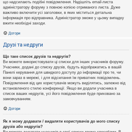
що надсилають подібні повідомлення. Надішліть email-листа
адміністратору форуму з повною копією отриманого листа. Дуже
важливо включити усі заголовки, в яких міститься детальна
інформація про відправника. Адміністратор зможе у цьому випадку
вжити необхідні заходи.
Догори
Друзі та недруги
Що таке список друзів та недругів?
Ви можете використовувати ці списки для інших учасників форуму.
Учасники, додані до списку друзів, будуть відображатись в вашій
Панелі керування для швидкого доступу до інформації про те, чи
вони зараз в мережі, і для відсилання їм приватних повідомлень.
Повідомлення від цих користувачів можуть виділятись, залежно від
встановленого стилю конференції. Якщо ви додали учасника в
список ваших недругів, усі його повідомлення буде приховано за
замовчуванням.
Догори
Як я можу додавати / видаляти користувачів до мого списку
друзів або недругів?
Ви можете додавати учасників в свої списки двома способами. В