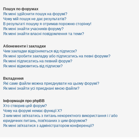
Пошук по форумах
Як мені здійснити пошук на форумі?
Чому мій пошук не дає результатів?
В результаті пошуку я отримав порожню сторінку!
Як мені знайти учасників форуму?
Як мені знайти власні повідомлення та теми?
Абонементи і закладки
Чим закладки відрізняються від підписок?
Як мені зробити закладку або підписатись на певні форуми?
Як мені підписатись на певний форум?
Як мені відмовитись від підписки?
Вкладення
Які саме файли можна приєднувати на цьому форумі?
Як мені знайти усі приєднані мною файли?
Інформація про phpBB
Хто створив цей форум?
Чому на форумі немає функції X?
З ким мені зв'язатись з питань некоректного використання і / або
юридичних питань, пов'язаних з цим форумом?
Як мені зв'язатися з адміністратором конференції?