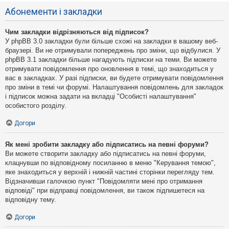
Абонементи і закладки
Чим закладки відрізняються від підписок?
У phpBB 3.0 закладки були більше схожі на закладки в вашому веб-
браузері. Ви не отримували попереджень про зміни, що відбулися. У
phpBB 3.1 закладки більше нагадують підписки на теми. Ви можете
отримувати повідомлення про оновлення в темі, що знаходиться у
вас в закладках. У разі підписки, ви будете отримувати повідомлення
про зміни в темі чи форумі. Налаштування повідомлень для закладок
і підписок можна задати на вкладці "Особисті налаштування"
особистого розділу.
Догори
Як мені зробити закладку або підписатись на певні форуми?
Ви можете створити закладку або підписатись на певні форуми,
клацнувши по відповідному посиланню в меню "Керування темою",
яке знаходиться у верхній і нижній частині сторінки перегляду тем.
Відзначивши галочкою пункт "Повідомляти мені про отримання
відповіді" при відправці повідомлення, ви також підпишетеся на
відповідну тему.
Догори