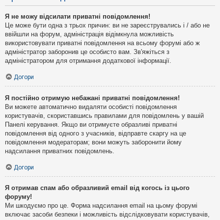
Я не можу відсилати приватні повідомлення!
Це може бути одна з трьох причин: ви не зареєструвались і / або не
ввійшли на форум, адміністрація відімкнула можливість
використовувати приватні повідомлення на всьому форумі або ж
адміністратор заборонив це особисто вам. Зв'яжіться з
адміністратором для отримання додаткової інформації.
Догори
Я постійно отримую небажані приватні повідомлення!
Ви можете автоматично видаляти особисті повідомлення
користувачів, скориставшись правилами для повідомлень у вашій
Панелі керування. Якщо ви отримуєте образливі приватні
повідомлення від одного з учасників, відправте скаргу на це
повідомлення модераторам; вони можуть заборонити йому
надсилання приватних повідомлень.
Догори
Я отримав спам або образливий email від когось із цього
форуму!
Ми шкодуємо про це. Форма надсилання email на цьому форумі
включає засоби безпеки і можливість відслідковувати користувачів,