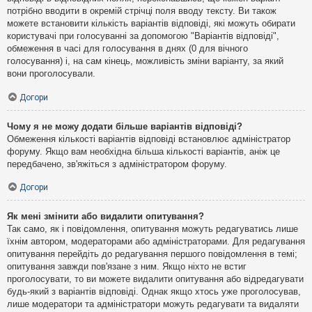
потрібно вводити в окремій стрічці поля вводу тексту. Ви також
можете встановити кількість варіантів відповіді, які можуть обирати
користувачі при голосуванні за допомогою "Варіантів відповіді",
обмеження в часі для голосування в днях (0 для вічного
голосування) і, на сам кінець, можливість зміни варіанту, за який
вони проголосували.
Догори
Чому я не можу додати більше варіантів відповіді?
Обмеження кількості варіантів відповіді встановлює адміністратор
форуму. Якщо вам необхідна більша кількості варіантів, аніж це
передбачено, зв'яжіться з адміністратором форуму.
Догори
Як мені змінити або видалити опитування?
Так само, як і повідомлення, опитування можуть редагуватись лише
їхнім автором, модераторами або адміністраторами. Для редагування
опитування перейдіть до редагування першого повідомлення в темі;
опитування завжди пов'язане з ним. Якщо ніхто не встиг
проголосувати, то ви можете видалити опитування або відредагувати
будь-який з варіантів відповіді. Однак якщо хтось уже проголосував,
лише модератори та адміністратори можуть редагувати та видаляти