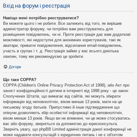
Вхід на форум і реєстрація
Навіщо мені потрібно реєструватися?
Ви можете цього і не робити. Все залежить від того, як вирішив
адміністратор форуму, чи потрібно вам реєструватись для
розміщення повідомлень, чи ні. Проте реєстрація дає вам додаткові
можливості, які недоступні для анонімних користувачів, такі як
аватари, приватні повідомлення, відсилання email-повідомлень,
участь в групах і т. д. Реєстрація займе у вас всього декілька
хвилин, тому ми рекомендуємо це зробити.
Догори
Що таке COPPA?
COPPA (Children's Online Privacy Protection Act of 1998), або Акт про
захист конфіденційності дитини в інтернеті від 1998 року - це закон
Сполучених Штатів, що вимагає від сайтів, які можуть збирати
інформацію від неповнолітніх, віком менше 13 років, мати на це
письмову згоду батьків. Припустимо й інше підтвердження що
опікуни дозволяють збір особистої інформації від неповнолітніх,
віком менше 13 років. Якщо ви не впевнені, чи це може стосуватись
вас або форуму, зверніться за допомогою до юрисконсульта.
Зверніть увагу, що phpBB Limited адміністрація даної конференції не
може надавати консультацій з юридичних питань і не є об'єктом