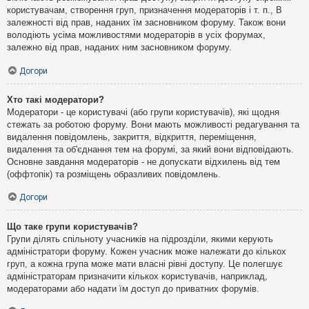
користувачам, створення груп, призначення модераторів і т. п., В
залежності від прав, наданих їм засновником форуму. Також вони
володіють усіма можливостями модераторів в усіх форумах,
залежно від прав, наданих ним засновником форуму.
Догори
Хто такі модератори?
Модератори - це користувачі (або групи користувачів), які щодня
стежать за роботою форуму. Вони мають можливості редагування та
видалення повідомлень, закриття, відкриття, переміщення,
видалення та об'єднання тем на форумі, за який вони відповідають.
Основне завдання модераторів - не допускати відхилень від тем
(оффтопік) та розміщень образливих повідомлень.
Догори
Що таке групи користувачів?
Групи ділять спільноту учасників на підрозділи, якими керують
адміністратори форуму. Кожен учасник може належати до кількох
груп, а кожна група може мати власні рівні доступу. Це полегшує
адміністраторам призначити кількох користувачів, наприклад,
модераторами або надати їм доступ до приватних форумів.