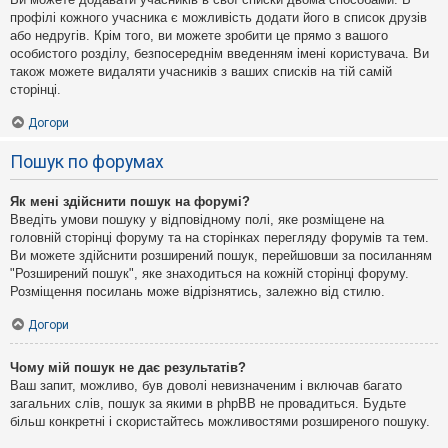
профілі кожного учасника є можливість додати його в список друзів
або недругів. Крім того, ви можете зробити це прямо з вашого
особистого розділу, безпосереднім введенням імені користувача. Ви
також можете видаляти учасників з ваших списків на тій самій
сторінці.
Догори
Пошук по форумах
Як мені здійснити пошук на форумі?
Введіть умови пошуку у відповідному полі, яке розміщене на
головній сторінці форуму та на сторінках перегляду форумів та тем.
Ви можете здійснити розширений пошук, перейшовши за посиланням
"Розширений пошук", яке знаходиться на кожній сторінці форуму.
Розміщення посилань може відрізнятись, залежно від стилю.
Догори
Чому мій пошук не дає результатів?
Ваш запит, можливо, був доволі невизначеним і включав багато
загальних слів, пошук за якими в phpBB не провадиться. Будьте
більш конкретні і скористайтесь можливостями розширеного пошуку.