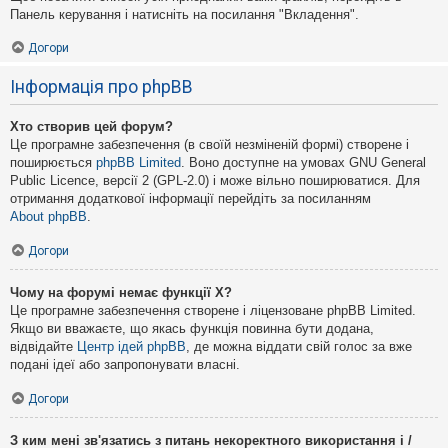
Панель керування і натисніть на посилання "Вкладення".
Догори
Інформація про phpBB
Хто створив цей форум?
Це програмне забезпечення (в своїй незміненій формі) створене і
поширюється
phpBB Limited
. Воно доступне на умовах GNU General
Public Licence, версії 2 (GPL-2.0) і може вільно поширюватися. Для
отримання додаткової інформації перейдіть за посиланням
About phpBB
.
Догори
Чому на форумі немає функції X?
Це програмне забезпечення створене і ліцензоване phpBB Limited.
Якщо ви вважаєте, що якась функція повинна бути додана,
відвідайте
Центр ідей phpBB
, де можна віддати свій голос за вже
подані ідеї або запропонувати власні.
Догори
З ким мені зв'язатись з питань некоректного використання і /