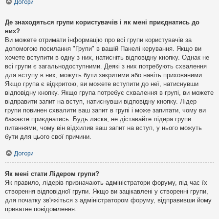
Догори
Де знаходяться групи користувачів і як мені приєднатись до
них?
Ви можете отримати інформацію про всі групи користувачів за
допомогою посилання "Групи" в вашій Панелі керування. Якщо ви
хочете вступити в одну з них, натисніть відповідну кнопку. Однак не
всі групи є загальнодоступними. Деякі з них потребують схвалення
для вступу в них, можуть бути закритими або навіть прихованими.
Якщо група є відкритою, ви можете вступити до неї, натиснувши
відповідну кнопку. Якщо група потребує схвалення в групі, ви можете
відправити запит на вступ, натиснувши відповідну кнопку. Лідер
групи повинен схвалити ваш запит в групі і може запитати, чому ви
бажаєте приєднатись. Будь ласка, не діставайте лідера групи
питаннями, чому він відхилив ваш запит на вступ, у нього можуть
бути для цього свої причини.
Догори
Як мені стати Лідером групи?
Як правило, лідерів призначають адміністратори форуму, під час їх
створення відповідної групи. Якщо ви зацікавлені у створенні групи,
для початку зв'яжіться з адміністратором форуму, відправивши йому
приватне повідомлення.