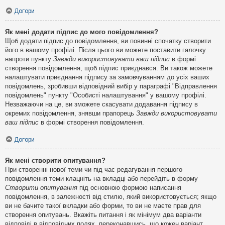
Догори
Як мені додати підпис до мого повідомлення?
Щоб додати підпис до повідомлення, ви повинні спочатку створити
його в вашому профілі. Після цього ви можете поставити галочку
напроти пункту
Завжди використовувати ваш підпис
в формі
створення повідомлення, щоб підпис приєднався. Ви також можете
налаштувати приєднання підпису за замовчуванням до усіх ваших
повідомлень, зробивши відповідний вибір у параграфі "Відправлення
повідомлень" пункту "Особисті налаштування" у вашому профілі.
Незважаючи на це, ви зможете скасувати додавання підпису в
окремих повідомлення, знявши прапорець
Завжди використовувати
ваш підпис
в формі створення повідомлення.
Догори
Як мені створити опитування?
При створенні нової теми чи під час редагування першого
повідомлення теми клацніть на вкладці або перейдіть в форму
Створити опитування
під основною формою написання
повідомлення, в залежності від стилю, який використовується; якщо
ви не бачите такої вкладки або форми, то ви не маєте прав для
створення опитувань. Вкажіть питання і як мінімум два варіанти
відповіді в відповідних полях, переконавшись, що кожен варіант