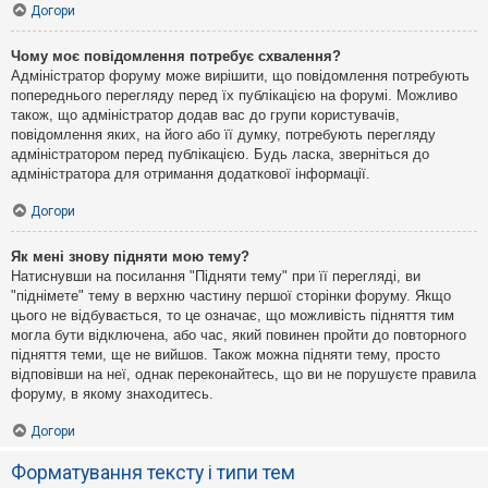
Догори
Чому моє повідомлення потребує схвалення?
Адміністратор форуму може вирішити, що повідомлення потребують
попереднього перегляду перед їх публікацією на форумі. Можливо
також, що адміністратор додав вас до групи користувачів,
повідомлення яких, на його або її думку, потребують перегляду
адміністратором перед публікацією. Будь ласка, зверніться до
адміністратора для отримання додаткової інформації.
Догори
Як мені знову підняти мою тему?
Натиснувши на посилання "Підняти тему" при її перегляді, ви
"піднімете" тему в верхню частину першої сторінки форуму. Якщо
цього не відбувається, то це означає, що можливість підняття тим
могла бути відключена, або час, який повинен пройти до повторного
підняття теми, ще не вийшов. Також можна підняти тему, просто
відповівши на неї, однак переконайтесь, що ви не порушуєте правила
форуму, в якому знаходитесь.
Догори
Форматування тексту і типи тем