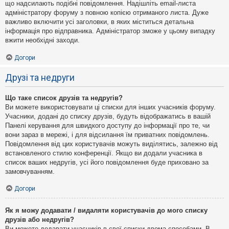
що надсилають подібні повідомлення. Надішліть email-листа
адміністратору форуму з повною копією отриманого листа. Дуже
важливо включити усі заголовки, в яких міститься детальна
інформація про відправника. Адміністратор зможе у цьому випадку
вжити необхідні заходи.
Догори
Друзі та недруги
Що таке список друзів та недругів?
Ви можете використовувати ці списки для інших учасників форуму.
Учасники, додані до списку друзів, будуть відображатись в вашій
Панелі керування для швидкого доступу до інформації про те, чи
вони зараз в мережі, і для відсилання їм приватних повідомлень.
Повідомлення від цих користувачів можуть виділятись, залежно від
встановленого стилю конференції. Якщо ви додали учасника в
список ваших недругів, усі його повідомлення буде приховано за
замовчуванням.
Догори
Як я можу додавати / видаляти користувачів до мого списку
друзів або недругів?
Ви можете додавати учасників в свої списки двома способами. В