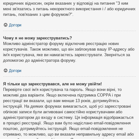
юридичних відносин, окрім вказаних у відповіді на питання "З ким
мені зв'язатись з питань некоректного використання і / або юридичних
питань, пов'язаних з цим форумом?".
Догори
Чому я не можу зареєструватись?
Можливо адміністратор форуму відключив реєстрацію нових
користувачів. Також можливо, що він заблокував вашу IP-адресу або
ім'я користувача, яке ви намагаєтесь зареєструвати. Зверніться за
допомогою до адміністратора форуму.
Догори
Я тільки що зареєструвався, але не можу увійти!
Перевірте свої ім'я користувача та пароль. Якщо вони вірні, то
можливі два варіанти. Якщо включена підтримка COPPA і при
реєстрації ви вказали, що вам менше 13 років, дотримуйтесь
інструкцій. На деяких форумах вимагається, щоб усі зареєстровані
облікові записи були активовані самостійно користувачами або
адміністратором до входу в систему. Ця інформація відображається
в процесі реєстрації. Якщо вам було надіслано email-повідомлення
поштою, дотримуйтесь інструкцій. Якщо email-повідомлення не
отримано, то можливо, що ви вказали неправильну адресу email або