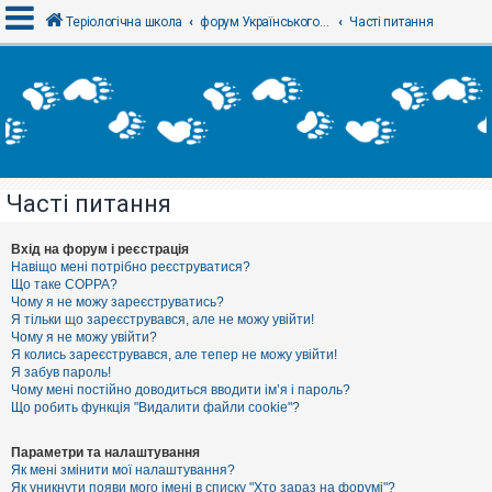
Теріологічна школа
форум Українського теріологічного товариства
Часті питання
В
х
і
д
Часті питання
Р
е
є
Вхід на форум і реєстрація
с
Навіщо мені потрібно реєструватися?
т
Що таке COPPA?
р
Чому я не можу зареєструватись?
а
Я тільки що зареєструвався, але не можу увійти!
ц
Чому я не можу увійти?
і
я
Я колись зареєструвався, але тепер не можу увійти!
Я забув пароль!
Чому мені постійно доводиться вводити ім’я і пароль?
Що робить функція "Видалити файли cookie"?
Т
е
м
Параметри та налаштування
и
Як мені змінити мої налаштування?
б
Як уникнути появи мого імені в списку "Хто зараз на форумі"?