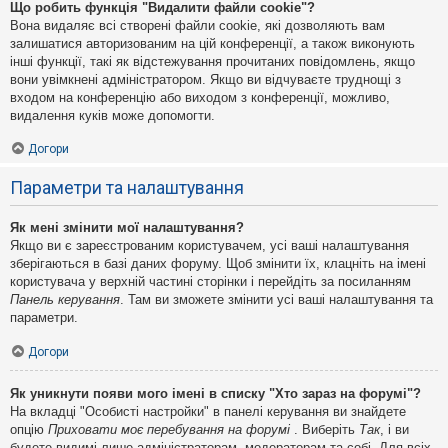
Що робить функція "Видалити файли cookie"?
Вона видаляє всі створені файли cookie, які дозволяють вам
залишатися авторизованим на цій конференції, а також виконують
інші функції, такі як відстежування прочитаних повідомлень, якщо
вони увімкнені адміністратором. Якщо ви відчуваєте труднощі з
входом на конференцію або виходом з конференції, можливо,
видалення куків може допомогти.
Догори
Параметри та налаштування
Як мені змінити мої налаштування?
Якщо ви є зареєстрованим користувачем, усі ваші налаштування
зберігаються в базі даних форуму. Щоб змінити їх, клацніть на імені
користувача у верхній частині сторінки і перейдіть за посиланням
Панель керування
. Там ви зможете змінити усі ваші налаштування та
параметри.
Догори
Як уникнути появи мого імені в списку "Хто зараз на форумі"?
На вкладці "Особисті настройки" в панелі керування ви знайдете
опцію
Приховати моє перебування на форумі
. Виберіть
Так
, і ви
будете видимі лише адміністраторам, модераторам та собі. Для всіх