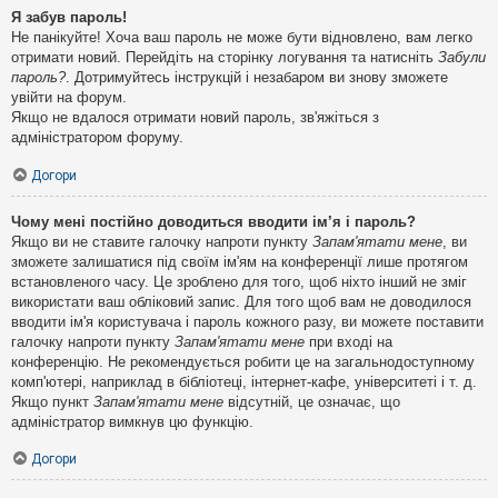
Я забув пароль!
Не панікуйте! Хоча ваш пароль не може бути відновлено, вам легко
отримати новий. Перейдіть на сторінку логування та натисніть
Забули
пароль?
. Дотримуйтесь інструкцій і незабаром ви знову зможете
увійти на форум.
Якщо не вдалося отримати новий пароль, зв'яжіться з
адміністратором форуму.
Догори
Чому мені постійно доводиться вводити ім’я і пароль?
Якщо ви не ставите галочку напроти пункту
Запам'ятати мене
, ви
зможете залишатися під своїм ім'ям на конференції лише протягом
встановленого часу. Це зроблено для того, щоб ніхто інший не зміг
використати ваш обліковий запис. Для того щоб вам не доводилося
вводити ім'я користувача і пароль кожного разу, ви можете поставити
галочку напроти пункту
Запам'ятати мене
при вході на
конференцію. Не рекомендується робити це на загальнодоступному
комп'ютері, наприклад в бібліотеці, інтернет-кафе, університеті і т. д.
Якщо пункт
Запам'ятати мене
відсутній, це означає, що
адміністратор вимкнув цю функцію.
Догори