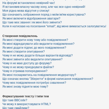
е
На форумі встановлено невірний час!
з
Я встановив власну часову зону, але час все одно невірний!
в
і
Моя рідна мова відсутня у списку!
д
Що означають зображення поряд з моїм ім'ям користувача?
п
Як мені включити відображення аватари?
о
Що таке моє звання і як мені його змінити?
в
Коли я натискаю на посилання "email", від мене вимагається залогуватись!
і
д
е
Створення повідомлень
й
Як мені створити нову тему або повідомлення?
Як мені відредагувати або видалити повідомлення?
Як мені додати підпис до мого повідомлення?
А
Як мені створити опитування?
к
Чому я не можу додати більше варіантів відповіді?
т
Як мені змінити або видалити опитування?
и
Чому я не маю доступу до форуму?
в
Чому я не можу приєднувати файли?
н
Чому я отримав попередження?
і
т
Як мені поскаржитись на повідомлення модератору?
е
Що означає кнопка "Зберегти" в формі написання повідомлення?
м
Чому моє повідомлення потребує схвалення?
и
Як мені знову підняти мою тему?
Форматування тексту і типи тем
П
Що таке BBCode?
о
Чи можу я використовувати HTML?
ш
Що таке смайлики?
у