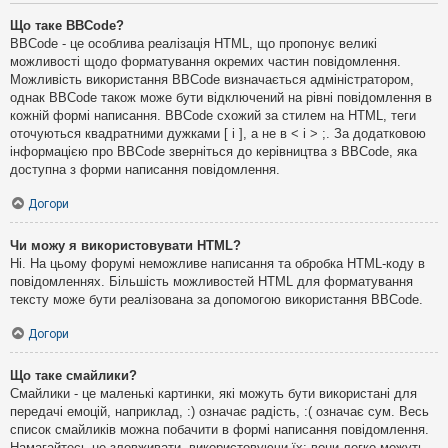
Що таке BBCode?
BBCode - це особлива реалізація HTML, що пропонує великі
можливості щодо форматування окремих частин повідомлення.
Можливість використання BBCode визначається адміністратором,
однак BBCode також може бути відключений на рівні повідомлення в
кожній формі написання. BBCode схожий за стилем на HTML, теги
оточуються квадратними дужками [ і ], а не в < і > ;. За додатковою
інформацією про BBCode зверніться до керівництва з BBCode, яка
доступна з форми написання повідомлення.
Догори
Чи можу я використовувати HTML?
Ні. На цьому форумі неможливе написання та обробка HTML-коду в
повідомленнях. Більшість можливостей HTML для форматування
тексту може бути реалізована за допомогою використання BBCode.
Догори
Що таке смайлики?
Смайлики - це маленькі картинки, які можуть бути використані для
передачі емоцій, наприклад, :) означає радість, :( означає сум. Весь
список смайликів можна побачити в формі написання повідомлення.
Намагайтесь не зловживати, використовуючи їх: вони легко можуть