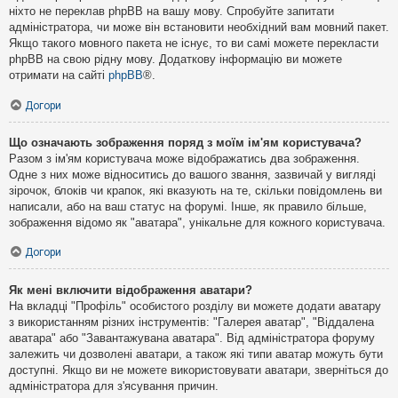
ніхто не переклав phpBB на вашу мову. Спробуйте запитати
адміністратора, чи може він встановити необхідний вам мовний пакет.
Якщо такого мовного пакета не існує, то ви самі можете перекласти
phpBB на свою рідну мову. Додаткову інформацію ви можете
отримати на сайті
phpBB
®.
Догори
Що означають зображення поряд з моїм ім'ям користувача?
Разом з ім'ям користувача може відображатись два зображення.
Одне з них може відноситись до вашого звання, зазвичай у вигляді
зірочок, блоків чи крапок, які вказують на те, скільки повідомлень ви
написали, або на ваш статус на форумі. Інше, як правило більше,
зображення відомо як "аватара", унікальне для кожного користувача.
Догори
Як мені включити відображення аватари?
На вкладці "Профіль" особистого розділу ви можете додати аватару
з використанням різних інструментів: "Галерея аватар", "Віддалена
аватара" або "Завантажувана аватара". Від адміністратора форуму
залежить чи дозволені аватари, а також які типи аватар можуть бути
доступні. Якщо ви не можете використовувати аватари, зверніться до
адміністратора для з'ясування причин.