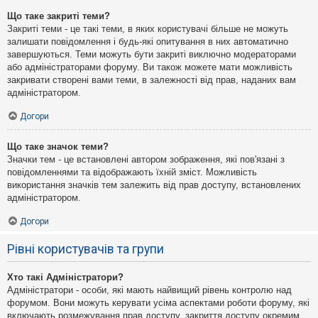
Що таке закриті теми?
Закриті теми - це такі теми, в яких користувачі більше не можуть
залишати повідомлення і будь-які опитування в них автоматично
завершуються. Теми можуть бути закриті виключно модераторами
або адміністраторами форуму. Ви також можете мати можливість
закривати створені вами теми, в залежності від прав, наданих вам
адміністратором.
Догори
Що таке значок теми?
Значки тем - це встановлені автором зображення, які пов'язані з
повідомленнями та відображають їхній зміст. Можливість
використання значків тем залежить від прав доступу, встановлених
адміністратором.
Догори
Рівні користувачів та групи
Хто такі Адміністратори?
Адміністратори - особи, які мають найвищий рівень контролю над
форумом. Вони можуть керувати усіма аспектами роботи форуму, які
включають розмежування прав доступу, закриття доступу окремим