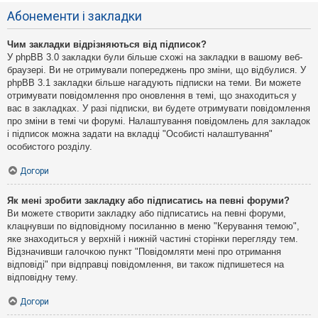
Абонементи і закладки
Чим закладки відрізняються від підписок?
У phpBB 3.0 закладки були більше схожі на закладки в вашому веб-
браузері. Ви не отримували попереджень про зміни, що відбулися. У
phpBB 3.1 закладки більше нагадують підписки на теми. Ви можете
отримувати повідомлення про оновлення в темі, що знаходиться у
вас в закладках. У разі підписки, ви будете отримувати повідомлення
про зміни в темі чи форумі. Налаштування повідомлень для закладок
і підписок можна задати на вкладці "Особисті налаштування"
особистого розділу.
Догори
Як мені зробити закладку або підписатись на певні форуми?
Ви можете створити закладку або підписатись на певні форуми,
клацнувши по відповідному посиланню в меню "Керування темою",
яке знаходиться у верхній і нижній частині сторінки перегляду тем.
Відзначивши галочкою пункт "Повідомляти мені про отримання
відповіді" при відправці повідомлення, ви також підпишетеся на
відповідну тему.
Догори