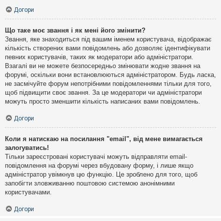
Догори
Що таке моє звання і як мені його змінити?
Звання, яке знаходиться під вашим іменем користувача, відображає
кількість створених вами повідомлень або дозволяє ідентифікувати
певних користувачів, таких як модератори або адміністратори.
Взагалі ви не можете безпосередньо змінювати жодне звання на
форумі, оскільки вони встановлюються адміністратором. Будь ласка,
не засмічуйте форум непотрібними повідомленнями тільки для того,
щоб підвищити своє звання. За це модератори чи адміністратори
можуть просто зменшити кількість написаних вами повідомлень.
Догори
Коли я натискаю на посилання "email", від мене вимагається
залогуватись!
Тільки зареєстровані користувачі можуть відправляти email-
повідомлення на форумі через вбудовану форму, і лише якщо
адміністратор увімкнув цю функцію. Це зроблено для того, щоб
запобігти зловживанню поштовою системою анонімними
користувачами.
Догори