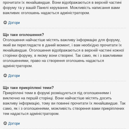
прочитати їх якнайшвидше. Вони відображаються в верхній частині
форуму та у вашій Панелі керування. Можливість написання вами
важливих оголошень надається адміністратором.
Догори
Що таке оголошення?
Оголошення найчастіше містять важливу інформацію для форуму,
який ви переглядаєте в даний момент, і вам необхідно прочитати їх
якнайшвидше. Оголошення відображаються в верхній частині кожної
сторінки форуму, в якому вони створені. Так само, як і з важливими
оголошеннями, право на створення оголошень надається
адміністратором.
Догори
Що таке прикріплені теми?
Прикріплені теми в форумі розміщуються під оголошеннями і
виключно на першій сторінці. Вони найчастіше містять досить
важливу інформацію, тому ви повинні прочитати їх якнайшвидше. Так
само, як і з оголошеннями, можливість створення вами прикріплених
тем надається адміністратором.
Догори