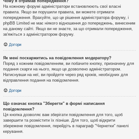
Чому я отримав попередження?
На кожному форумі адміністратори встановлюють свої власні
правила. Якщо ви порушили правила, ви можете отримати
попередження. Врахуйте, що це рішення адміністратора форуму, і
phpBB Limited не має ніякого відношення до попереджень, винесеним
на даному сайті. Якщо ви не знаєте, за що отримали попередження,
зв'яжіться з адміністратором форуму.
Догори
Як мені поскаржитись на повідомлення модератору?
Поряд з кожним повідомленням, ви побачите кнопку, призначену для
подання скарги на нього, якщо це дозволено адміністратором.
Натиснувши на неї, ви пройдете через ряд кроків, необхідних для
відправлення подання на повідомлення.
Догори
Що означає кнопка "Зберегти" в формі написання
повідомлення?
Ця кнопка дозволяє вам зберігати повідомлення для того, щоб
завершити та розмістити їх пізніше. Для того, щоб відкрити
збережене повідомлення, перейдіть в параграф "Чернетки" панелі
керування.