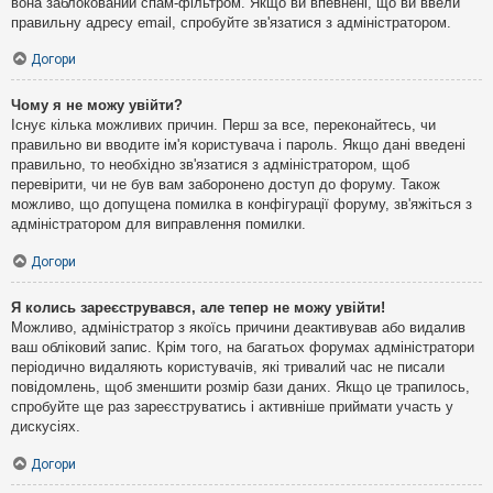
вона заблокований спам-фільтром. Якщо ви впевнені, що ви ввели
правильну адресу email, спробуйте зв'язатися з адміністратором.
Догори
Чому я не можу увійти?
Існує кілька можливих причин. Перш за все, переконайтесь, чи
правильно ви вводите ім'я користувача і пароль. Якщо дані введені
правильно, то необхідно зв'язатися з адміністратором, щоб
перевірити, чи не був вам заборонено доступ до форуму. Також
можливо, що допущена помилка в конфігурації форуму, зв'яжіться з
адміністратором для виправлення помилки.
Догори
Я колись зареєструвався, але тепер не можу увійти!
Можливо, адміністратор з якоїсь причини деактивував або видалив
ваш обліковий запис. Крім того, на багатьох форумах адміністратори
періодично видаляють користувачів, які тривалий час не писали
повідомлень, щоб зменшити розмір бази даних. Якщо це трапилось,
спробуйте ще раз зареєструватись і активніше приймати участь у
дискусіях.
Догори