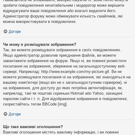
зробити повідомлення нечитабельним і модератор може вирішити
відредагувати ваше повідомлення або взагалі видалити його.
Адміністратор форуму може обмежувати кількість смайликів, які
можна використовувати в повідомленні.
Догори
Чи можу я розміщувати зображення?
Так, ви можете розміщувати зображення в своїх повідомленнях.
Якщо адміністратор дозволив приєднання файлів, ви можете
завантажити зображення на форум. Якщо ні, ви повинні розмістити
посилання на зображення, збережене на загальнодоступному веб-
сервері. Наприклад: http://www.example.com/my-picture.gif. Ви не
можете розміщувати посилання ні на зображення, які знаходяться на
вашому комп'ютері (якщо він не є загальнодоступним сервером), ні
на зображення, для доступу до яких потрібна автентифікація, як,
наприклад, такі як поштові скриньки Hotmail або Yahoo, захищені
паролем сайти і т. п. Для відображення зображення в повідомленні,
скористайтесь тегом BBCode [img].
Догори
Що таке важливі оголошення?
Важливі оголошення містять важливу інформацію, і ви повинні