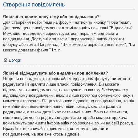
Створення повідомлень
Як мені створити нову тему або повідомлення?
Для створення нової теми на форумі, натисніть кнопку "Нова тема".
Для розміщення повідомлення в темі клацніть по кнопці "Відповісти".
Можливо, доведеться зареєструватися, перш ніж відправити
повідомлення. Доступні для вас дії перераховані внизу сторінки
форуму або теми. Наприклад: "Ви можете створювати нові теми", "Ви
можете додавати файли" і т. п.
Догори
Як мені відредагувати або видалити повідомлення?
Якщо ви не є адміністратором або модератором форуму, ви можете
редагувати і видаляти лише власні повідомлення. Ви можете
відредагувати повідомлення, натиснувши на кнопку
Редагувати
у
відповідному повідомленні, інколи лише протягом обмеженого часу з
моменту створення. Якщо хтось вже відповів на повідомлення, то під
ним з'явиться невеличкий напис, який показує скільки разів ви
редагували, а також дату і час останньої з них. Воно не з'явиться,
якщо повідомлення редагував адміністратор або модератор, хоча
вони можуть залишити інформацію про зроблені зміни на свій розсуд.
Врахуйте, що звичайні користувачі не можуть видалити
повідомлення, на яке вже хтось відповів.