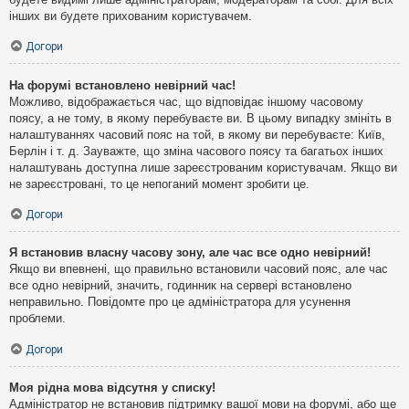
інших ви будете прихованим користувачем.
Догори
На форумі встановлено невірний час!
Можливо, відображається час, що відповідає іншому часовому
поясу, а не тому, в якому перебуваєте ви. В цьому випадку змініть в
налаштуваннях часовий пояс на той, в якому ви перебуваєте: Київ,
Берлін і т. д. Зауважте, що зміна часового поясу та багатьох інших
налаштувань доступна лише зареєстрованим користувачам. Якщо ви
не зареєстровані, то це непоганий момент зробити це.
Догори
Я встановив власну часову зону, але час все одно невірний!
Якщо ви впевнені, що правильно встановили часовий пояс, але час
все одно невірний, значить, годинник на сервері встановлено
неправильно. Повідомте про це адміністратора для усунення
проблеми.
Догори
Моя рідна мова відсутня у списку!
Адміністратор не встановив підтримку вашої мови на форумі, або ще