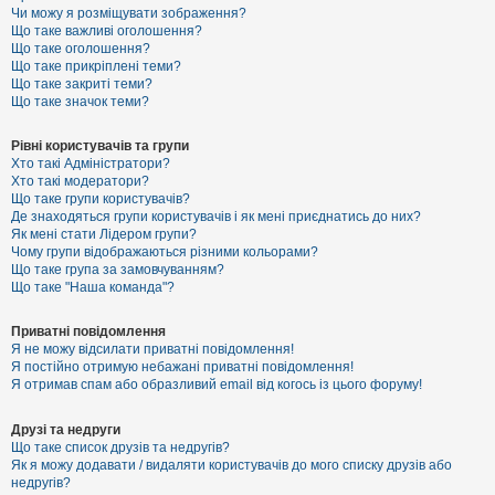
к
Чи можу я розміщувати зображення?
Що таке важливі оголошення?
Що таке оголошення?
Що таке прикріплені теми?
Д
Що таке закриті теми?
о
Що таке значок теми?
п
о
м
Рівні користувачів та групи
о
Хто такі Адміністратори?
г
Хто такі модератори?
а
Що таке групи користувачів?
Де знаходяться групи користувачів і як мені приєднатись до них?
Як мені стати Лідером групи?
Чому групи відображаються різними кольорами?
Що таке група за замовчуванням?
Що таке "Наша команда"?
Приватні повідомлення
Я не можу відсилати приватні повідомлення!
Я постійно отримую небажані приватні повідомлення!
Я отримав спам або образливий email від когось із цього форуму!
Друзі та недруги
Що таке список друзів та недругів?
Як я можу додавати / видаляти користувачів до мого списку друзів або
недругів?