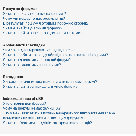
Пошук по форумах
Як мені здійснити пошук на форумі?
Чому мій пошук не дає результатів?
В результаті пошуку я отримав порожню сторінку!
Як мені знайти учасників форуму?
Як мені знайти власні повідомлення та теми?
Абонементи і закладки
Чим закладки відрізняються від підписок?
Як мені зробити закладку або підписатись на певні форуми?
Як мені підписатись на певний форум?
Як мені відмовитись від підписки?
Вкладення
Які саме файли можна приєднувати на цьому форумі?
Як мені знайти усі приєднані мною файли?
Інформація про phpBB
Хто створив цей форум?
Чому на форумі немає функції X?
З ким мені зв'язатись з питань некоректного використання і / або
юридичних питань, пов'язаних з цим форумом?
Як мені зв'язатися з адміністратором конференції?