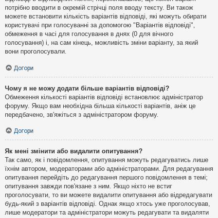
потрібно вводити в окремій стрічці поля вводу тексту. Ви також
можете встановити кількість варіантів відповіді, які можуть обирати
користувачі при голосуванні за допомогою "Варіантів відповіді",
обмеження в часі для голосування в днях (0 для вічного
голосування) і, на сам кінець, можливість зміни варіанту, за який
вони проголосували.
Догори
Чому я не можу додати більше варіантів відповіді?
Обмеження кількості варіантів відповіді встановлює адміністратор
форуму. Якщо вам необхідна більша кількості варіантів, аніж це
передбачено, зв'яжіться з адміністратором форуму.
Догори
Як мені змінити або видалити опитування?
Так само, як і повідомлення, опитування можуть редагуватись лише
їхнім автором, модераторами або адміністраторами. Для редагування
опитування перейдіть до редагування першого повідомлення в темі;
опитування завжди пов'язане з ним. Якщо ніхто не встиг
проголосувати, то ви можете видалити опитування або відредагувати
будь-який з варіантів відповіді. Однак якщо хтось уже проголосував,
лише модератори та адміністратори можуть редагувати та видаляти