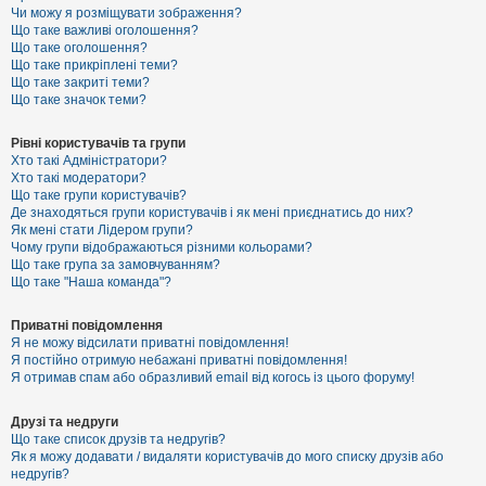
к
Чи можу я розміщувати зображення?
Що таке важливі оголошення?
Що таке оголошення?
Що таке прикріплені теми?
Д
Що таке закриті теми?
о
Що таке значок теми?
п
о
м
Рівні користувачів та групи
о
Хто такі Адміністратори?
г
Хто такі модератори?
а
Що таке групи користувачів?
Де знаходяться групи користувачів і як мені приєднатись до них?
Як мені стати Лідером групи?
Чому групи відображаються різними кольорами?
Що таке група за замовчуванням?
Що таке "Наша команда"?
Приватні повідомлення
Я не можу відсилати приватні повідомлення!
Я постійно отримую небажані приватні повідомлення!
Я отримав спам або образливий email від когось із цього форуму!
Друзі та недруги
Що таке список друзів та недругів?
Як я можу додавати / видаляти користувачів до мого списку друзів або
недругів?