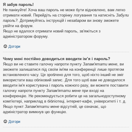
Я забув пароль!
Не панікуйте! Хоча ваш пароль не може бути відновлено, вам легко
отримати новий. Перейдіть на сторінку логування та натисніть
Забули
пароль?
. Дотримуйтесь інструкцій і незабаром ви знову зможете
увійти на форум.
Якщо не вдалося отримати новий пароль, зв'яжіться з
адміністратором форуму.
Догори
Чому мені постійно доводиться вводити ім’я і пароль?
Якщо ви не ставите галочку напроти пункту
Запам'ятати мене
, ви
зможете залишатися під своїм ім'ям на конференції лише протягом
встановленого часу. Це зроблено для того, щоб ніхто інший не зміг
використати ваш обліковий запис. Для того щоб вам не доводилося
вводити ім'я користувача і пароль кожного разу, ви можете поставити
галочку напроти пункту
Запам'ятати мене
при вході на
конференцію. Не рекомендується робити це на загальнодоступному
комп'ютері, наприклад в бібліотеці, інтернет-кафе, університеті і т. д.
Якщо пункт
Запам'ятати мене
відсутній, це означає, що
адміністратор вимкнув цю функцію.
Догори