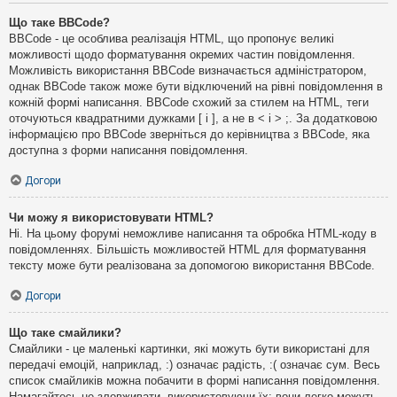
Що таке BBCode?
BBCode - це особлива реалізація HTML, що пропонує великі
можливості щодо форматування окремих частин повідомлення.
Можливість використання BBCode визначається адміністратором,
однак BBCode також може бути відключений на рівні повідомлення в
кожній формі написання. BBCode схожий за стилем на HTML, теги
оточуються квадратними дужками [ і ], а не в < і > ;. За додатковою
інформацією про BBCode зверніться до керівництва з BBCode, яка
доступна з форми написання повідомлення.
Догори
Чи можу я використовувати HTML?
Ні. На цьому форумі неможливе написання та обробка HTML-коду в
повідомленнях. Більшість можливостей HTML для форматування
тексту може бути реалізована за допомогою використання BBCode.
Догори
Що таке смайлики?
Смайлики - це маленькі картинки, які можуть бути використані для
передачі емоцій, наприклад, :) означає радість, :( означає сум. Весь
список смайликів можна побачити в формі написання повідомлення.
Намагайтесь не зловживати, використовуючи їх: вони легко можуть