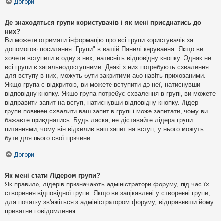
Догори
Де знаходяться групи користувачів і як мені приєднатись до
них?
Ви можете отримати інформацію про всі групи користувачів за
допомогою посилання "Групи" в вашій Панелі керування. Якщо ви
хочете вступити в одну з них, натисніть відповідну кнопку. Однак не
всі групи є загальнодоступними. Деякі з них потребують схвалення
для вступу в них, можуть бути закритими або навіть прихованими.
Якщо група є відкритою, ви можете вступити до неї, натиснувши
відповідну кнопку. Якщо група потребує схвалення в групі, ви можете
відправити запит на вступ, натиснувши відповідну кнопку. Лідер
групи повинен схвалити ваш запит в групі і може запитати, чому ви
бажаєте приєднатись. Будь ласка, не діставайте лідера групи
питаннями, чому він відхилив ваш запит на вступ, у нього можуть
бути для цього свої причини.
Догори
Як мені стати Лідером групи?
Як правило, лідерів призначають адміністратори форуму, під час їх
створення відповідної групи. Якщо ви зацікавлені у створенні групи,
для початку зв'яжіться з адміністратором форуму, відправивши йому
приватне повідомлення.