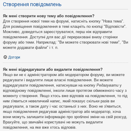
Створення повідомлень
Як мені створити нову тему або повідомлення?
Для створення нової теми на форумі, натисніть кнопку "Нова тема".
Для розміщення повідомлення в темі клацніть по кнопці "Відповісти".
Можливо, доведеться зареєструватися, перш ніж відправити
повідомлення. Доступні для вас дії перераховані внизу сторінки
форуму або теми. Наприклад: "Ви можете створювати нові теми", "Ви
можете додавати файли" і т. п.
Догори
Як мені відредагувати або видалити повідомлення?
Якщо ви не є адміністратором або модератором форуму, ви можете
редагувати і видаляти лише власні повідомлення. Ви можете
відредагувати повідомлення, натиснувши на кнопку
Редагувати
у
відповідному повідомленні, інколи лише протягом обмеженого часу з
моменту створення. Якщо хтось вже відповів на повідомлення, то під
ним з'явиться невеличкий напис, який показує скільки разів ви
редагували, а також дату і час останньої з них. Воно не з'явиться,
якщо повідомлення редагував адміністратор або модератор, хоча
вони можуть залишити інформацію про зроблені зміни на свій розсуд.
Врахуйте, що звичайні користувачі не можуть видалити
повідомлення, на яке вже хтось відповів.