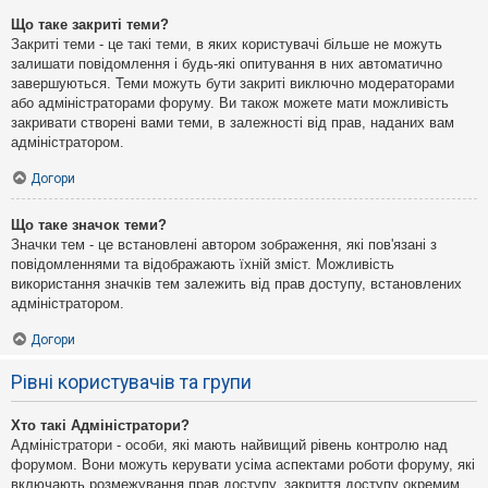
Що таке закриті теми?
Закриті теми - це такі теми, в яких користувачі більше не можуть
залишати повідомлення і будь-які опитування в них автоматично
завершуються. Теми можуть бути закриті виключно модераторами
або адміністраторами форуму. Ви також можете мати можливість
закривати створені вами теми, в залежності від прав, наданих вам
адміністратором.
Догори
Що таке значок теми?
Значки тем - це встановлені автором зображення, які пов'язані з
повідомленнями та відображають їхній зміст. Можливість
використання значків тем залежить від прав доступу, встановлених
адміністратором.
Догори
Рівні користувачів та групи
Хто такі Адміністратори?
Адміністратори - особи, які мають найвищий рівень контролю над
форумом. Вони можуть керувати усіма аспектами роботи форуму, які
включають розмежування прав доступу, закриття доступу окремим