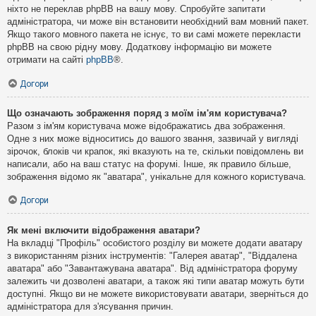
ніхто не переклав phpBB на вашу мову. Спробуйте запитати
адміністратора, чи може він встановити необхідний вам мовний пакет.
Якщо такого мовного пакета не існує, то ви самі можете перекласти
phpBB на свою рідну мову. Додаткову інформацію ви можете
отримати на сайті
phpBB
®.
Догори
Що означають зображення поряд з моїм ім'ям користувача?
Разом з ім'ям користувача може відображатись два зображення.
Одне з них може відноситись до вашого звання, зазвичай у вигляді
зірочок, блоків чи крапок, які вказують на те, скільки повідомлень ви
написали, або на ваш статус на форумі. Інше, як правило більше,
зображення відомо як "аватара", унікальне для кожного користувача.
Догори
Як мені включити відображення аватари?
На вкладці "Профіль" особистого розділу ви можете додати аватару
з використанням різних інструментів: "Галерея аватар", "Віддалена
аватара" або "Завантажувана аватара". Від адміністратора форуму
залежить чи дозволені аватари, а також які типи аватар можуть бути
доступні. Якщо ви не можете використовувати аватари, зверніться до
адміністратора для з'ясування причин.