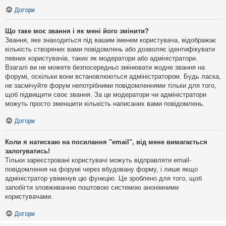
Догори
Що таке моє звання і як мені його змінити?
Звання, яке знаходиться під вашим іменем користувача, відображає
кількість створених вами повідомлень або дозволяє ідентифікувати
певних користувачів, таких як модератори або адміністратори.
Взагалі ви не можете безпосередньо змінювати жодне звання на
форумі, оскільки вони встановлюються адміністратором. Будь ласка,
не засмічуйте форум непотрібними повідомленнями тільки для того,
щоб підвищити своє звання. За це модератори чи адміністратори
можуть просто зменшити кількість написаних вами повідомлень.
Догори
Коли я натискаю на посилання "email", від мене вимагається
залогуватись!
Тільки зареєстровані користувачі можуть відправляти email-
повідомлення на форумі через вбудовану форму, і лише якщо
адміністратор увімкнув цю функцію. Це зроблено для того, щоб
запобігти зловживанню поштовою системою анонімними
користувачами.
Догори