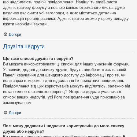
що надсилають подібні повідомлення. Надішліть email-листа
адміністратору форуму з повною копією отриманого листа. Дуже
важливо включити усі заголовки, в яких міститься детальна
інформація про відправника. Адміністратор зможе у цьому випадку
вжити необхідні заходи.
Догори
Друзі та недруги
Що таке список друзів та недругів?
Ви можете використовувати ці списки для інших учасників форуму.
Учасники, додані до списку друзів, будуть відображатись в вашій
Панелі керування для швидкого доступу до інформації про те, чи
вони зараз в мережі, і для відсилання їм приватних повідомлень.
Повідомлення від цих користувачів можуть виділятись, залежно від
встановленого стилю конференції. Якщо ви додали учасника в
список ваших недругів, усі його повідомлення буде приховано за
замовчуванням.
Догори
Як я можу додавати / видаляти користувачів до мого списку
друзів або недругів?
Ви можете додавати учасників в свої списки двома способами. В