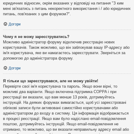
юридичних відносин, окрім вказаних у відповіді на питання "З ким
мені зв'язатись з питань некоректного використання і / або юридичних
питань, пов'язаних з цим форумом?".
Догори
Чому я не можу зареєструватись?
Можливо адміністратор форуму відключив реєстрацію нових
користувачів. Також можливо, що він заблокував вашу IP-адресу або
ім'я користувача, яке ви намагаєтесь зареєструвати. Зверніться за
допомогою до адміністратора форуму.
Догори
Я тільки що зареєструвався, але не можу увійти!
Перевірте свої ім'я користувача та пароль. Якщо вони вірні, то
можливі два варіанти. Якщо включена підтримка COPPA і при
реєстрації ви вказали, що вам менше 13 років, дотримуйтесь
інструкцій. На деяких форумах вимагається, щоб усі зареєстровані
облікові записи були активовані самостійно користувачами або
адміністратором до входу в систему. Ця інформація відображається
в процесі реєстрації. Якщо вам було надіслано email-повідомлення
поштою, дотримуйтесь інструкцій. Якщо email-повідомлення не
отримано, то можливо, що ви вказали неправильну адресу email або