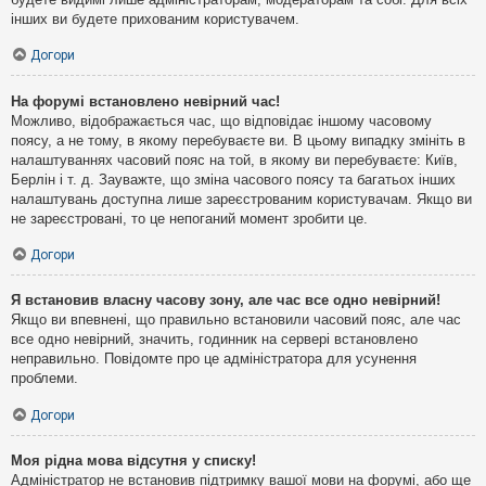
інших ви будете прихованим користувачем.
Догори
На форумі встановлено невірний час!
Можливо, відображається час, що відповідає іншому часовому
поясу, а не тому, в якому перебуваєте ви. В цьому випадку змініть в
налаштуваннях часовий пояс на той, в якому ви перебуваєте: Київ,
Берлін і т. д. Зауважте, що зміна часового поясу та багатьох інших
налаштувань доступна лише зареєстрованим користувачам. Якщо ви
не зареєстровані, то це непоганий момент зробити це.
Догори
Я встановив власну часову зону, але час все одно невірний!
Якщо ви впевнені, що правильно встановили часовий пояс, але час
все одно невірний, значить, годинник на сервері встановлено
неправильно. Повідомте про це адміністратора для усунення
проблеми.
Догори
Моя рідна мова відсутня у списку!
Адміністратор не встановив підтримку вашої мови на форумі, або ще