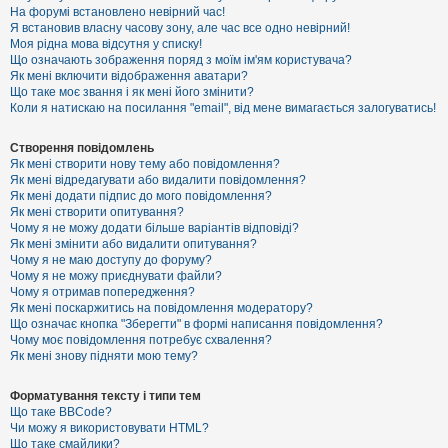
е
На форумі встановлено невірний час!
з
Я встановив власну часову зону, але час все одно невірний!
в
і
Моя рідна мова відсутня у списку!
д
Що означають зображення поряд з моїм ім'ям користувача?
п
Як мені включити відображення аватари?
о
Що таке моє звання і як мені його змінити?
в
Коли я натискаю на посилання "email", від мене вимагається залогуватись!
і
д
е
Створення повідомлень
й
Як мені створити нову тему або повідомлення?
Як мені відредагувати або видалити повідомлення?
Як мені додати підпис до мого повідомлення?
А
Як мені створити опитування?
к
Чому я не можу додати більше варіантів відповіді?
т
Як мені змінити або видалити опитування?
и
Чому я не маю доступу до форуму?
в
Чому я не можу приєднувати файли?
н
Чому я отримав попередження?
і
т
Як мені поскаржитись на повідомлення модератору?
е
Що означає кнопка "Зберегти" в формі написання повідомлення?
м
Чому моє повідомлення потребує схвалення?
и
Як мені знову підняти мою тему?
Форматування тексту і типи тем
П
Що таке BBCode?
о
Чи можу я використовувати HTML?
ш
Що таке смайлики?
у