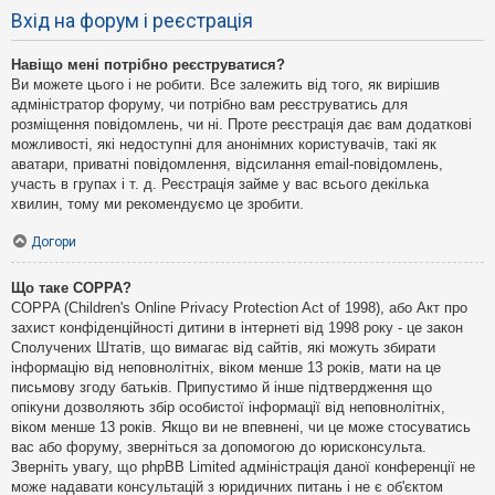
Вхід на форум і реєстрація
Навіщо мені потрібно реєструватися?
Ви можете цього і не робити. Все залежить від того, як вирішив
адміністратор форуму, чи потрібно вам реєструватись для
розміщення повідомлень, чи ні. Проте реєстрація дає вам додаткові
можливості, які недоступні для анонімних користувачів, такі як
аватари, приватні повідомлення, відсилання email-повідомлень,
участь в групах і т. д. Реєстрація займе у вас всього декілька
хвилин, тому ми рекомендуємо це зробити.
Догори
Що таке COPPA?
COPPA (Children's Online Privacy Protection Act of 1998), або Акт про
захист конфіденційності дитини в інтернеті від 1998 року - це закон
Сполучених Штатів, що вимагає від сайтів, які можуть збирати
інформацію від неповнолітніх, віком менше 13 років, мати на це
письмову згоду батьків. Припустимо й інше підтвердження що
опікуни дозволяють збір особистої інформації від неповнолітніх,
віком менше 13 років. Якщо ви не впевнені, чи це може стосуватись
вас або форуму, зверніться за допомогою до юрисконсульта.
Зверніть увагу, що phpBB Limited адміністрація даної конференції не
може надавати консультацій з юридичних питань і не є об'єктом