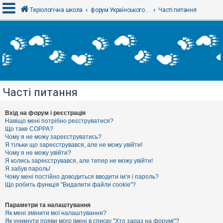
Теріологічна школа
форум Українського теріологічного товариства
Часті питання
В
х
і
д
Часті питання
Р
е
є
Вхід на форум і реєстрація
с
Навіщо мені потрібно реєструватися?
т
Що таке COPPA?
р
Чому я не можу зареєструватись?
а
Я тільки що зареєструвався, але не можу увійти!
ц
Чому я не можу увійти?
і
я
Я колись зареєструвався, але тепер не можу увійти!
Я забув пароль!
Чому мені постійно доводиться вводити ім’я і пароль?
Що робить функція "Видалити файли cookie"?
Т
е
м
Параметри та налаштування
и
Як мені змінити мої налаштування?
б
Як уникнути появи мого імені в списку "Хто зараз на форумі"?