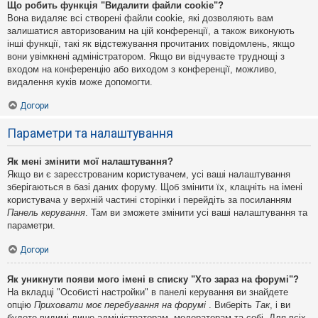
Що робить функція "Видалити файли cookie"?
Вона видаляє всі створені файли cookie, які дозволяють вам
залишатися авторизованим на цій конференції, а також виконують
інші функції, такі як відстежування прочитаних повідомлень, якщо
вони увімкнені адміністратором. Якщо ви відчуваєте труднощі з
входом на конференцію або виходом з конференції, можливо,
видалення куків може допомогти.
Догори
Параметри та налаштування
Як мені змінити мої налаштування?
Якщо ви є зареєстрованим користувачем, усі ваші налаштування
зберігаються в базі даних форуму. Щоб змінити їх, клацніть на імені
користувача у верхній частині сторінки і перейдіть за посиланням
Панель керування
. Там ви зможете змінити усі ваші налаштування та
параметри.
Догори
Як уникнути появи мого імені в списку "Хто зараз на форумі"?
На вкладці "Особисті настройки" в панелі керування ви знайдете
опцію
Приховати моє перебування на форумі
. Виберіть
Так
, і ви
будете видимі лише адміністраторам, модераторам та собі. Для всіх