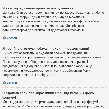
Я не можу відсилати приватні повідомлення!
Це може бути одна з трьох причин: ви не зареєструвались і / або не
ввійшли на форум, адміністрація відімкнула можливість
використовувати приватні повідомлення на всьому форумі або ж
адміністратор заборонив це особисто вам. Зв'яжіться з
адміністратором для отримання додаткової інформації.
Догори
Я постійно отримую небажані приватні повідомлення!
Ви можете автоматично видаляти особисті повідомлення
користувачів, скориставшись правилами для повідомлень у вашій
Панелі керування. Якщо ви отримуєте образливі приватні
повідомлення від одного з учасників, відправте скаргу на це
повідомлення модераторам; вони можуть заборонити йому
надсилання приватних повідомлень.
Догори
Я отримав спам або образливий email від когось із цього
форуму!
Ми шкодуємо про це. Форма надсилання email на цьому форумі
включає засоби безпеки і можливість відслідковувати користувачів,