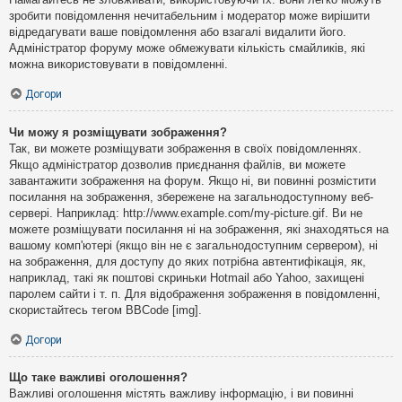
зробити повідомлення нечитабельним і модератор може вирішити
відредагувати ваше повідомлення або взагалі видалити його.
Адміністратор форуму може обмежувати кількість смайликів, які
можна використовувати в повідомленні.
Догори
Чи можу я розміщувати зображення?
Так, ви можете розміщувати зображення в своїх повідомленнях.
Якщо адміністратор дозволив приєднання файлів, ви можете
завантажити зображення на форум. Якщо ні, ви повинні розмістити
посилання на зображення, збережене на загальнодоступному веб-
сервері. Наприклад: http://www.example.com/my-picture.gif. Ви не
можете розміщувати посилання ні на зображення, які знаходяться на
вашому комп'ютері (якщо він не є загальнодоступним сервером), ні
на зображення, для доступу до яких потрібна автентифікація, як,
наприклад, такі як поштові скриньки Hotmail або Yahoo, захищені
паролем сайти і т. п. Для відображення зображення в повідомленні,
скористайтесь тегом BBCode [img].
Догори
Що таке важливі оголошення?
Важливі оголошення містять важливу інформацію, і ви повинні