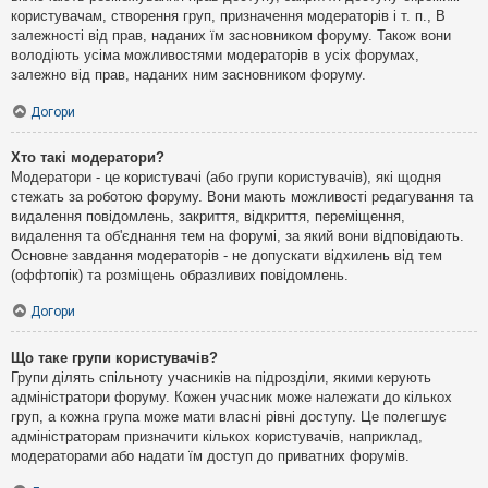
користувачам, створення груп, призначення модераторів і т. п., В
залежності від прав, наданих їм засновником форуму. Також вони
володіють усіма можливостями модераторів в усіх форумах,
залежно від прав, наданих ним засновником форуму.
Догори
Хто такі модератори?
Модератори - це користувачі (або групи користувачів), які щодня
стежать за роботою форуму. Вони мають можливості редагування та
видалення повідомлень, закриття, відкриття, переміщення,
видалення та об'єднання тем на форумі, за який вони відповідають.
Основне завдання модераторів - не допускати відхилень від тем
(оффтопік) та розміщень образливих повідомлень.
Догори
Що таке групи користувачів?
Групи ділять спільноту учасників на підрозділи, якими керують
адміністратори форуму. Кожен учасник може належати до кількох
груп, а кожна група може мати власні рівні доступу. Це полегшує
адміністраторам призначити кількох користувачів, наприклад,
модераторами або надати їм доступ до приватних форумів.