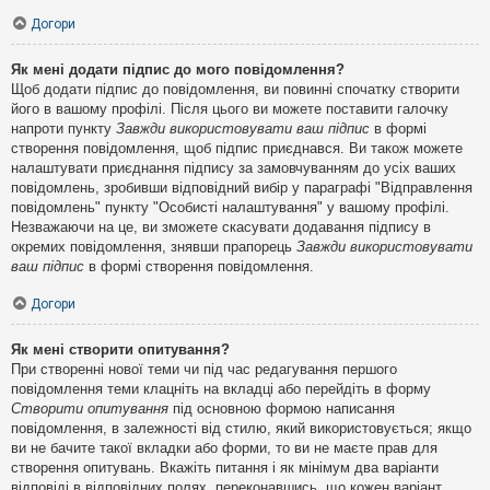
Догори
Як мені додати підпис до мого повідомлення?
Щоб додати підпис до повідомлення, ви повинні спочатку створити
його в вашому профілі. Після цього ви можете поставити галочку
напроти пункту
Завжди використовувати ваш підпис
в формі
створення повідомлення, щоб підпис приєднався. Ви також можете
налаштувати приєднання підпису за замовчуванням до усіх ваших
повідомлень, зробивши відповідний вибір у параграфі "Відправлення
повідомлень" пункту "Особисті налаштування" у вашому профілі.
Незважаючи на це, ви зможете скасувати додавання підпису в
окремих повідомлення, знявши прапорець
Завжди використовувати
ваш підпис
в формі створення повідомлення.
Догори
Як мені створити опитування?
При створенні нової теми чи під час редагування першого
повідомлення теми клацніть на вкладці або перейдіть в форму
Створити опитування
під основною формою написання
повідомлення, в залежності від стилю, який використовується; якщо
ви не бачите такої вкладки або форми, то ви не маєте прав для
створення опитувань. Вкажіть питання і як мінімум два варіанти
відповіді в відповідних полях, переконавшись, що кожен варіант