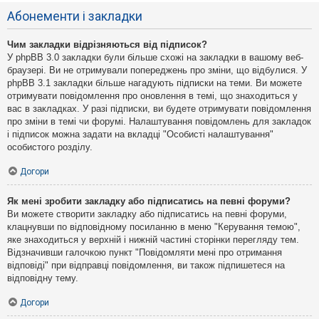
Абонементи і закладки
Чим закладки відрізняються від підписок?
У phpBB 3.0 закладки були більше схожі на закладки в вашому веб-
браузері. Ви не отримували попереджень про зміни, що відбулися. У
phpBB 3.1 закладки більше нагадують підписки на теми. Ви можете
отримувати повідомлення про оновлення в темі, що знаходиться у
вас в закладках. У разі підписки, ви будете отримувати повідомлення
про зміни в темі чи форумі. Налаштування повідомлень для закладок
і підписок можна задати на вкладці "Особисті налаштування"
особистого розділу.
Догори
Як мені зробити закладку або підписатись на певні форуми?
Ви можете створити закладку або підписатись на певні форуми,
клацнувши по відповідному посиланню в меню "Керування темою",
яке знаходиться у верхній і нижній частині сторінки перегляду тем.
Відзначивши галочкою пункт "Повідомляти мені про отримання
відповіді" при відправці повідомлення, ви також підпишетеся на
відповідну тему.
Догори