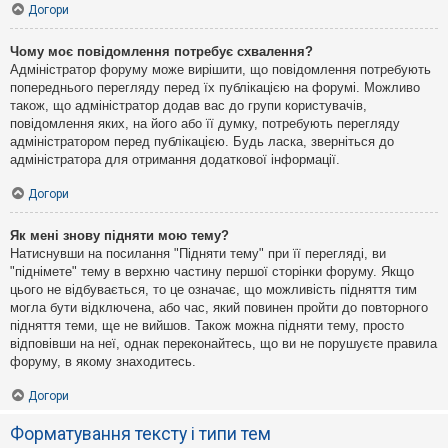
Догори
Чому моє повідомлення потребує схвалення?
Адміністратор форуму може вирішити, що повідомлення потребують
попереднього перегляду перед їх публікацією на форумі. Можливо
також, що адміністратор додав вас до групи користувачів,
повідомлення яких, на його або її думку, потребують перегляду
адміністратором перед публікацією. Будь ласка, зверніться до
адміністратора для отримання додаткової інформації.
Догори
Як мені знову підняти мою тему?
Натиснувши на посилання "Підняти тему" при її перегляді, ви
"піднімете" тему в верхню частину першої сторінки форуму. Якщо
цього не відбувається, то це означає, що можливість підняття тим
могла бути відключена, або час, який повинен пройти до повторного
підняття теми, ще не вийшов. Також можна підняти тему, просто
відповівши на неї, однак переконайтесь, що ви не порушуєте правила
форуму, в якому знаходитесь.
Догори
Форматування тексту і типи тем