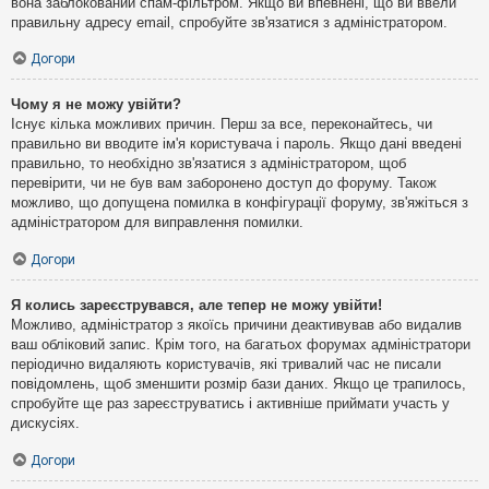
вона заблокований спам-фільтром. Якщо ви впевнені, що ви ввели
правильну адресу email, спробуйте зв'язатися з адміністратором.
Догори
Чому я не можу увійти?
Існує кілька можливих причин. Перш за все, переконайтесь, чи
правильно ви вводите ім'я користувача і пароль. Якщо дані введені
правильно, то необхідно зв'язатися з адміністратором, щоб
перевірити, чи не був вам заборонено доступ до форуму. Також
можливо, що допущена помилка в конфігурації форуму, зв'яжіться з
адміністратором для виправлення помилки.
Догори
Я колись зареєструвався, але тепер не можу увійти!
Можливо, адміністратор з якоїсь причини деактивував або видалив
ваш обліковий запис. Крім того, на багатьох форумах адміністратори
періодично видаляють користувачів, які тривалий час не писали
повідомлень, щоб зменшити розмір бази даних. Якщо це трапилось,
спробуйте ще раз зареєструватись і активніше приймати участь у
дискусіях.
Догори