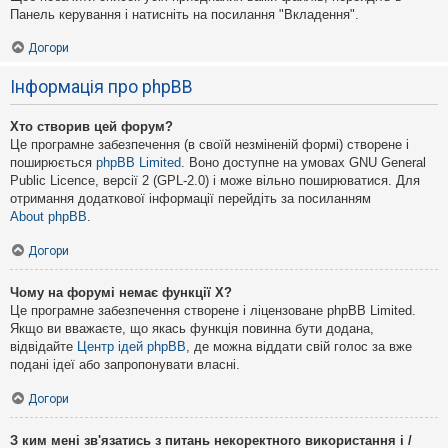
Панель керування і натисніть на посилання "Вкладення".
Догори
Інформація про phpBB
Хто створив цей форум?
Це програмне забезпечення (в своїй незміненій формі) створене і
поширюється
phpBB Limited
. Воно доступне на умовах GNU General
Public Licence, версії 2 (GPL-2.0) і може вільно поширюватися. Для
отримання додаткової інформації перейдіть за посиланням
About phpBB
.
Догори
Чому на форумі немає функції X?
Це програмне забезпечення створене і ліцензоване phpBB Limited.
Якщо ви вважаєте, що якась функція повинна бути додана,
відвідайте
Центр ідей phpBB
, де можна віддати свій голос за вже
подані ідеї або запропонувати власні.
Догори
З ким мені зв'язатись з питань некоректного використання і /