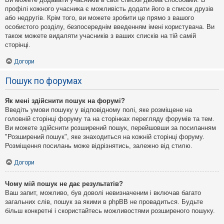
профілі кожного учасника є можливість додати його в список друзів
або недругів. Крім того, ви можете зробити це прямо з вашого
особистого розділу, безпосереднім введенням імені користувача. Ви
також можете видаляти учасників з ваших списків на тій самій
сторінці.
Догори
Пошук по форумах
Як мені здійснити пошук на форумі?
Введіть умови пошуку у відповідному полі, яке розміщене на
головній сторінці форуму та на сторінках перегляду форумів та тем.
Ви можете здійснити розширений пошук, перейшовши за посиланням
"Розширений пошук", яке знаходиться на кожній сторінці форуму.
Розміщення посилань може відрізнятись, залежно від стилю.
Догори
Чому мій пошук не дає результатів?
Ваш запит, можливо, був доволі невизначеним і включав багато
загальних слів, пошук за якими в phpBB не провадиться. Будьте
більш конкретні і скористайтесь можливостями розширеного пошуку.