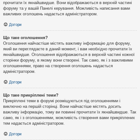
прочитати їх якнайшвидше. Вони відображаються в верхній частині
форуму та у вашій Панелі керування. Можливість написання вами
важливих оголошень надається адміністратором.
Догори
Що таке оголошення?
Оголошення найчастіше містять важливу інформацію для форуму,
який ви переглядаєте в даний момент, і вам необхідно прочитати їх
якнайшвидше. Оголошення відображаються в верхній частині кожної
сторінки форуму, в якому вони створені. Так само, як і з важливими
оголошеннями, право на створення оголошень надається
адміністратором.
Догори
Що таке прикріплені теми?
Прикріплені теми в форумі розміщуються під оголошеннями і
виключно на першій сторінці. Вони найчастіше містять досить
важливу інформацію, тому ви повинні прочитати їх якнайшвидше. Так
само, як і з оголошеннями, можливість створення вами прикріплених
тем надається адміністратором.
Догори