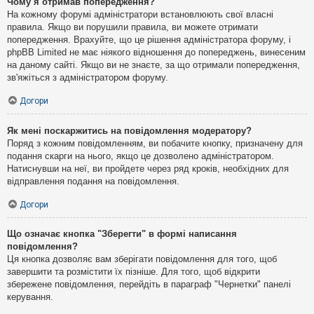
Чому я отримав попередження?
На кожному форумі адміністратори встановлюють свої власні
правила. Якщо ви порушили правила, ви можете отримати
попередження. Врахуйте, що це рішення адміністратора форуму, і
phpBB Limited не має ніякого відношення до попереджень, винесеним
на даному сайті. Якщо ви не знаєте, за що отримали попередження,
зв'яжіться з адміністратором форуму.
Догори
Як мені поскаржитись на повідомлення модератору?
Поряд з кожним повідомленням, ви побачите кнопку, призначену для
подання скарги на нього, якщо це дозволено адміністратором.
Натиснувши на неї, ви пройдете через ряд кроків, необхідних для
відправлення подання на повідомлення.
Догори
Що означає кнопка "Зберегти" в формі написання
повідомлення?
Ця кнопка дозволяє вам зберігати повідомлення для того, щоб
завершити та розмістити їх пізніше. Для того, щоб відкрити
збережене повідомлення, перейдіть в параграф "Чернетки" панелі
керування.