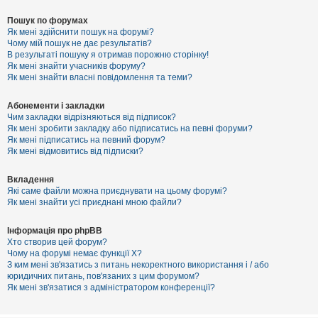
Пошук по форумах
Як мені здійснити пошук на форумі?
Чому мій пошук не дає результатів?
В результаті пошуку я отримав порожню сторінку!
Як мені знайти учасників форуму?
Як мені знайти власні повідомлення та теми?
Абонементи і закладки
Чим закладки відрізняються від підписок?
Як мені зробити закладку або підписатись на певні форуми?
Як мені підписатись на певний форум?
Як мені відмовитись від підписки?
Вкладення
Які саме файли можна приєднувати на цьому форумі?
Як мені знайти усі приєднані мною файли?
Інформація про phpBB
Хто створив цей форум?
Чому на форумі немає функції X?
З ким мені зв'язатись з питань некоректного використання і / або
юридичних питань, пов'язаних з цим форумом?
Як мені зв'язатися з адміністратором конференції?