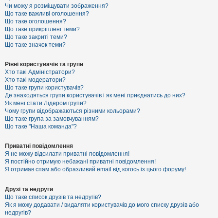
к
Чи можу я розміщувати зображення?
Що таке важливі оголошення?
Що таке оголошення?
Що таке прикріплені теми?
Д
Що таке закриті теми?
о
Що таке значок теми?
п
о
м
Рівні користувачів та групи
о
Хто такі Адміністратори?
г
Хто такі модератори?
а
Що таке групи користувачів?
Де знаходяться групи користувачів і як мені приєднатись до них?
Як мені стати Лідером групи?
Чому групи відображаються різними кольорами?
Що таке група за замовчуванням?
Що таке "Наша команда"?
Приватні повідомлення
Я не можу відсилати приватні повідомлення!
Я постійно отримую небажані приватні повідомлення!
Я отримав спам або образливий email від когось із цього форуму!
Друзі та недруги
Що таке список друзів та недругів?
Як я можу додавати / видаляти користувачів до мого списку друзів або
недругів?