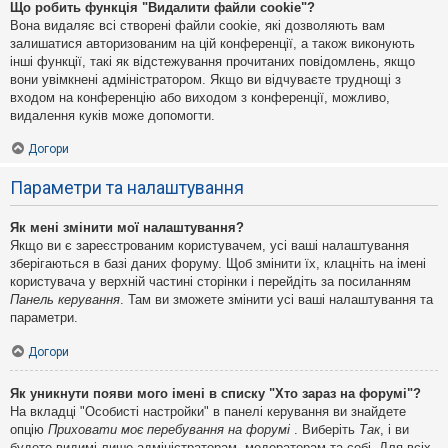
Що робить функція "Видалити файли cookie"?
Вона видаляє всі створені файли cookie, які дозволяють вам
залишатися авторизованим на цій конференції, а також виконують
інші функції, такі як відстежування прочитаних повідомлень, якщо
вони увімкнені адміністратором. Якщо ви відчуваєте труднощі з
входом на конференцію або виходом з конференції, можливо,
видалення куків може допомогти.
Догори
Параметри та налаштування
Як мені змінити мої налаштування?
Якщо ви є зареєстрованим користувачем, усі ваші налаштування
зберігаються в базі даних форуму. Щоб змінити їх, клацніть на імені
користувача у верхній частині сторінки і перейдіть за посиланням
Панель керування
. Там ви зможете змінити усі ваші налаштування та
параметри.
Догори
Як уникнути появи мого імені в списку "Хто зараз на форумі"?
На вкладці "Особисті настройки" в панелі керування ви знайдете
опцію
Приховати моє перебування на форумі
. Виберіть
Так
, і ви
будете видимі лише адміністраторам, модераторам та собі. Для всіх