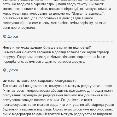
потрібно вводити в окремій стрічці поля вводу тексту. Ви також
можете встановити кількість варіантів відповіді, які можуть обирати
користувачі при голосуванні за допомогою "Варіантів відповіді",
обмеження в часі для голосування в днях (0 для вічного
голосування) і, на сам кінець, можливість зміни варіанту, за який
вони проголосували.
Догори
Чому я не можу додати більше варіантів відповіді?
Обмеження кількості варіантів відповіді встановлює адміністратор
форуму. Якщо вам необхідна більша кількості варіантів, аніж це
передбачено, зв'яжіться з адміністратором форуму.
Догори
Як мені змінити або видалити опитування?
Так само, як і повідомлення, опитування можуть редагуватись лише
їхнім автором, модераторами або адміністраторами. Для редагування
опитування перейдіть до редагування першого повідомлення в темі;
опитування завжди пов'язане з ним. Якщо ніхто не встиг
проголосувати, то ви можете видалити опитування або відредагувати
будь-який з варіантів відповіді. Однак якщо хтось уже проголосував,
лише модератори та адміністратори можуть редагувати та видаляти