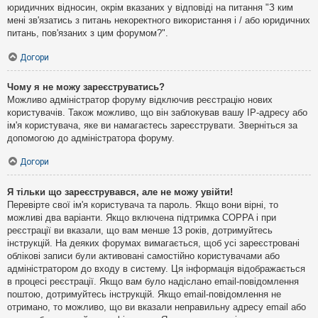
юридичних відносин, окрім вказаних у відповіді на питання "З ким
мені зв'язатись з питань некоректного використання і / або юридичних
питань, пов'язаних з цим форумом?".
Догори
Чому я не можу зареєструватись?
Можливо адміністратор форуму відключив реєстрацію нових
користувачів. Також можливо, що він заблокував вашу IP-адресу або
ім'я користувача, яке ви намагаєтесь зареєструвати. Зверніться за
допомогою до адміністратора форуму.
Догори
Я тільки що зареєструвався, але не можу увійти!
Перевірте свої ім'я користувача та пароль. Якщо вони вірні, то
можливі два варіанти. Якщо включена підтримка COPPA і при
реєстрації ви вказали, що вам менше 13 років, дотримуйтесь
інструкцій. На деяких форумах вимагається, щоб усі зареєстровані
облікові записи були активовані самостійно користувачами або
адміністратором до входу в систему. Ця інформація відображається
в процесі реєстрації. Якщо вам було надіслано email-повідомлення
поштою, дотримуйтесь інструкцій. Якщо email-повідомлення не
отримано, то можливо, що ви вказали неправильну адресу email або