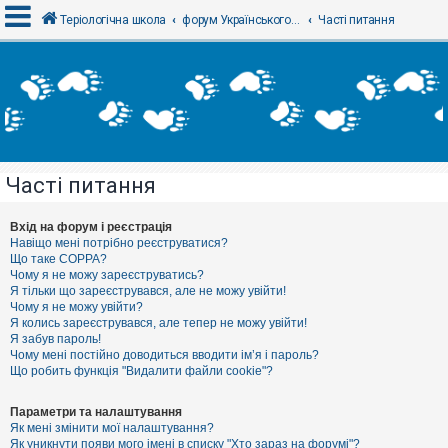
Теріологічна школа
форум Українського теріологічного товариства
Часті питання
В
х
і
д
Часті питання
Р
е
є
Вхід на форум і реєстрація
с
Навіщо мені потрібно реєструватися?
т
Що таке COPPA?
р
Чому я не можу зареєструватись?
а
Я тільки що зареєструвався, але не можу увійти!
ц
Чому я не можу увійти?
і
я
Я колись зареєструвався, але тепер не можу увійти!
Я забув пароль!
Чому мені постійно доводиться вводити ім’я і пароль?
Що робить функція "Видалити файли cookie"?
Т
е
м
Параметри та налаштування
и
Як мені змінити мої налаштування?
б
Як уникнути появи мого імені в списку "Хто зараз на форумі"?