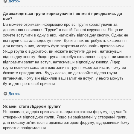
Догори
Де знаходяться групи користувачів і як мені приєднатись до
них?
Ви можете отримати інформацію про всі групи користувачів за
допомогою посилання "Групи" в вашій Панелі керування. Якщо ви
хочете вступити в одну з них, натисніть відповідну кнопку. Однак не
всі групи є загальнодоступними. Деякі з них потребують схвалення
для вступу в них, можуть бути закритими або навіть прихованими.
Якщо група є відкритою, ви можете вступити до неї, натиснувши
відповідну кнопку. Якщо група потребує схвалення в групі, ви можете
відправити запит на вступ, натиснувши відповідну кнопку. Лідер
групи повинен схвалити ваш запит в групі і може запитати, чому ви
бажаєте приєднатись. Будь ласка, не діставайте лідера групи
питаннями, чому він відхилив ваш запит на вступ, у нього можуть
бути для цього свої причини.
Догори
Як мені стати Лідером групи?
Як правило, лідерів призначають адміністратори форуму, під час їх
створення відповідної групи. Якщо ви зацікавлені у створенні групи,
для початку зв'яжіться з адміністратором форуму, відправивши йому
приватне повідомлення.