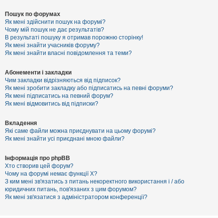
Пошук по форумах
Як мені здійснити пошук на форумі?
Чому мій пошук не дає результатів?
В результаті пошуку я отримав порожню сторінку!
Як мені знайти учасників форуму?
Як мені знайти власні повідомлення та теми?
Абонементи і закладки
Чим закладки відрізняються від підписок?
Як мені зробити закладку або підписатись на певні форуми?
Як мені підписатись на певний форум?
Як мені відмовитись від підписки?
Вкладення
Які саме файли можна приєднувати на цьому форумі?
Як мені знайти усі приєднані мною файли?
Інформація про phpBB
Хто створив цей форум?
Чому на форумі немає функції X?
З ким мені зв'язатись з питань некоректного використання і / або
юридичних питань, пов'язаних з цим форумом?
Як мені зв'язатися з адміністратором конференції?