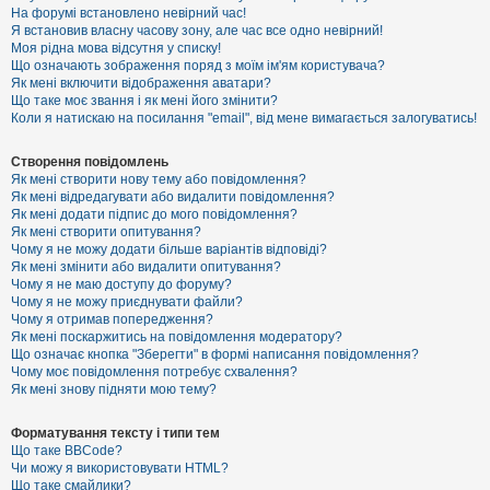
е
На форумі встановлено невірний час!
з
Я встановив власну часову зону, але час все одно невірний!
в
і
Моя рідна мова відсутня у списку!
д
Що означають зображення поряд з моїм ім'ям користувача?
п
Як мені включити відображення аватари?
о
Що таке моє звання і як мені його змінити?
в
Коли я натискаю на посилання "email", від мене вимагається залогуватись!
і
д
е
Створення повідомлень
й
Як мені створити нову тему або повідомлення?
Як мені відредагувати або видалити повідомлення?
Як мені додати підпис до мого повідомлення?
А
Як мені створити опитування?
к
Чому я не можу додати більше варіантів відповіді?
т
Як мені змінити або видалити опитування?
и
Чому я не маю доступу до форуму?
в
Чому я не можу приєднувати файли?
н
Чому я отримав попередження?
і
т
Як мені поскаржитись на повідомлення модератору?
е
Що означає кнопка "Зберегти" в формі написання повідомлення?
м
Чому моє повідомлення потребує схвалення?
и
Як мені знову підняти мою тему?
Форматування тексту і типи тем
П
Що таке BBCode?
о
Чи можу я використовувати HTML?
ш
Що таке смайлики?
у