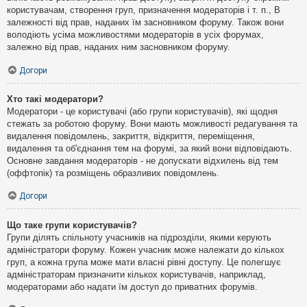
користувачам, створення груп, призначення модераторів і т. п., В
залежності від прав, наданих їм засновником форуму. Також вони
володіють усіма можливостями модераторів в усіх форумах,
залежно від прав, наданих ним засновником форуму.
Догори
Хто такі модератори?
Модератори - це користувачі (або групи користувачів), які щодня
стежать за роботою форуму. Вони мають можливості редагування та
видалення повідомлень, закриття, відкриття, переміщення,
видалення та об'єднання тем на форумі, за який вони відповідають.
Основне завдання модераторів - не допускати відхилень від тем
(оффтопік) та розміщень образливих повідомлень.
Догори
Що таке групи користувачів?
Групи ділять спільноту учасників на підрозділи, якими керують
адміністратори форуму. Кожен учасник може належати до кількох
груп, а кожна група може мати власні рівні доступу. Це полегшує
адміністраторам призначити кількох користувачів, наприклад,
модераторами або надати їм доступ до приватних форумів.