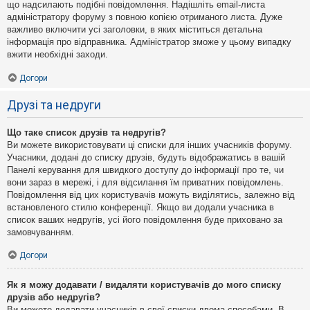
що надсилають подібні повідомлення. Надішліть email-листа
адміністратору форуму з повною копією отриманого листа. Дуже
важливо включити усі заголовки, в яких міститься детальна
інформація про відправника. Адміністратор зможе у цьому випадку
вжити необхідні заходи.
Догори
Друзі та недруги
Що таке список друзів та недругів?
Ви можете використовувати ці списки для інших учасників форуму.
Учасники, додані до списку друзів, будуть відображатись в вашій
Панелі керування для швидкого доступу до інформації про те, чи
вони зараз в мережі, і для відсилання їм приватних повідомлень.
Повідомлення від цих користувачів можуть виділятись, залежно від
встановленого стилю конференції. Якщо ви додали учасника в
список ваших недругів, усі його повідомлення буде приховано за
замовчуванням.
Догори
Як я можу додавати / видаляти користувачів до мого списку
друзів або недругів?
Ви можете додавати учасників в свої списки двома способами. В