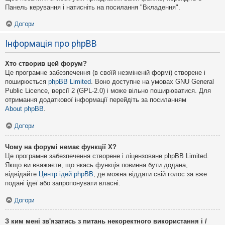
Панель керування і натисніть на посилання "Вкладення".
Догори
Інформація про phpBB
Хто створив цей форум?
Це програмне забезпечення (в своїй незміненій формі) створене і
поширюється
phpBB Limited
. Воно доступне на умовах GNU General
Public Licence, версії 2 (GPL-2.0) і може вільно поширюватися. Для
отримання додаткової інформації перейдіть за посиланням
About phpBB
.
Догори
Чому на форумі немає функції X?
Це програмне забезпечення створене і ліцензоване phpBB Limited.
Якщо ви вважаєте, що якась функція повинна бути додана,
відвідайте
Центр ідей phpBB
, де можна віддати свій голос за вже
подані ідеї або запропонувати власні.
Догори
З ким мені зв'язатись з питань некоректного використання і /