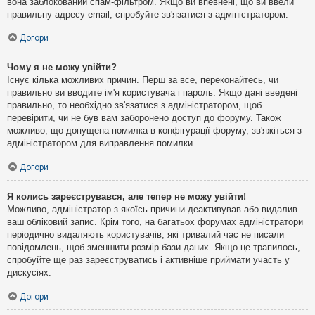
вона заблокований спам-фільтром. Якщо ви впевнені, що ви ввели
правильну адресу email, спробуйте зв'язатися з адміністратором.
Догори
Чому я не можу увійти?
Існує кілька можливих причин. Перш за все, переконайтесь, чи
правильно ви вводите ім'я користувача і пароль. Якщо дані введені
правильно, то необхідно зв'язатися з адміністратором, щоб
перевірити, чи не був вам заборонено доступ до форуму. Також
можливо, що допущена помилка в конфігурації форуму, зв'яжіться з
адміністратором для виправлення помилки.
Догори
Я колись зареєструвався, але тепер не можу увійти!
Можливо, адміністратор з якоїсь причини деактивував або видалив
ваш обліковий запис. Крім того, на багатьох форумах адміністратори
періодично видаляють користувачів, які тривалий час не писали
повідомлень, щоб зменшити розмір бази даних. Якщо це трапилось,
спробуйте ще раз зареєструватись і активніше приймати участь у
дискусіях.
Догори