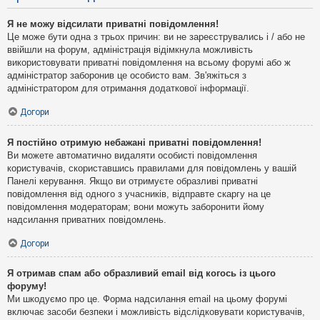
Я не можу відсилати приватні повідомлення!
Це може бути одна з трьох причин: ви не зареєструвались і / або не
ввійшли на форум, адміністрація відімкнула можливість
використовувати приватні повідомлення на всьому форумі або ж
адміністратор заборонив це особисто вам. Зв'яжіться з
адміністратором для отримання додаткової інформації.
Догори
Я постійно отримую небажані приватні повідомлення!
Ви можете автоматично видаляти особисті повідомлення
користувачів, скориставшись правилами для повідомлень у вашій
Панелі керування. Якщо ви отримуєте образливі приватні
повідомлення від одного з учасників, відправте скаргу на це
повідомлення модераторам; вони можуть заборонити йому
надсилання приватних повідомлень.
Догори
Я отримав спам або образливий email від когось із цього
форуму!
Ми шкодуємо про це. Форма надсилання email на цьому форумі
включає засоби безпеки і можливість відслідковувати користувачів,