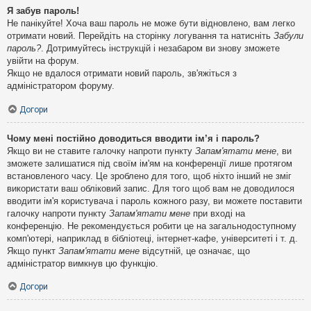
Я забув пароль!
Не панікуйте! Хоча ваш пароль не може бути відновлено, вам легко
отримати новий. Перейдіть на сторінку логування та натисніть
Забули
пароль?
. Дотримуйтесь інструкцій і незабаром ви знову зможете
увійти на форум.
Якщо не вдалося отримати новий пароль, зв'яжіться з
адміністратором форуму.
Догори
Чому мені постійно доводиться вводити ім’я і пароль?
Якщо ви не ставите галочку напроти пункту
Запам'ятати мене
, ви
зможете залишатися під своїм ім'ям на конференції лише протягом
встановленого часу. Це зроблено для того, щоб ніхто інший не зміг
використати ваш обліковий запис. Для того щоб вам не доводилося
вводити ім'я користувача і пароль кожного разу, ви можете поставити
галочку напроти пункту
Запам'ятати мене
при вході на
конференцію. Не рекомендується робити це на загальнодоступному
комп'ютері, наприклад в бібліотеці, інтернет-кафе, університеті і т. д.
Якщо пункт
Запам'ятати мене
відсутній, це означає, що
адміністратор вимкнув цю функцію.
Догори