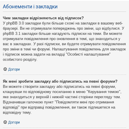
Абонементи і закладки
Чим закладки відрізняються від підписок?
У phpBB 3.0 закладки були більше схожі на закладки в вашому веб-
браузері. Ви не отримували попереджень про зміни, що відбулися. У
phpBB 3.1 закладки більше нагадують підписки на теми. Ви можете
отримувати повідомлення про оновлення в темі, що знаходиться у
вас в закладках. У разі підписки, ви будете отримувати повідомлення
про зміни в темі чи форумі. Налаштування повідомлень для закладок
і підписок можна задати на вкладці "Особисті налаштування"
особистого розділу.
Догори
Як мені зробити закладку або підписатись на певні форуми?
Ви можете створити закладку або підписатись на певні форуми,
клацнувши по відповідному посиланню в меню "Керування темою",
яке знаходиться у верхній і нижній частині сторінки перегляду тем.
Відзначивши галочкою пункт "Повідомляти мені про отримання
відповіді" при відправці повідомлення, ви також підпишетеся на
відповідну тему.
Догори