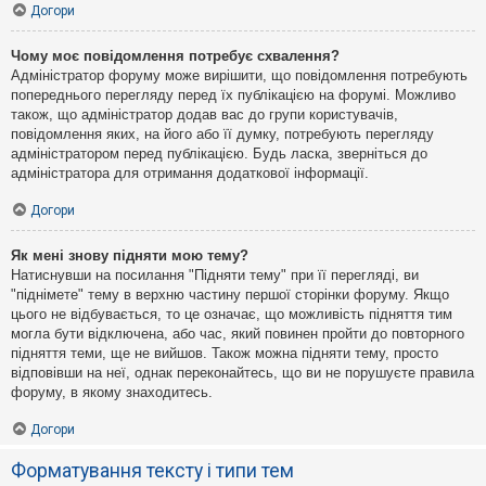
Догори
Чому моє повідомлення потребує схвалення?
Адміністратор форуму може вирішити, що повідомлення потребують
попереднього перегляду перед їх публікацією на форумі. Можливо
також, що адміністратор додав вас до групи користувачів,
повідомлення яких, на його або її думку, потребують перегляду
адміністратором перед публікацією. Будь ласка, зверніться до
адміністратора для отримання додаткової інформації.
Догори
Як мені знову підняти мою тему?
Натиснувши на посилання "Підняти тему" при її перегляді, ви
"піднімете" тему в верхню частину першої сторінки форуму. Якщо
цього не відбувається, то це означає, що можливість підняття тим
могла бути відключена, або час, який повинен пройти до повторного
підняття теми, ще не вийшов. Також можна підняти тему, просто
відповівши на неї, однак переконайтесь, що ви не порушуєте правила
форуму, в якому знаходитесь.
Догори
Форматування тексту і типи тем