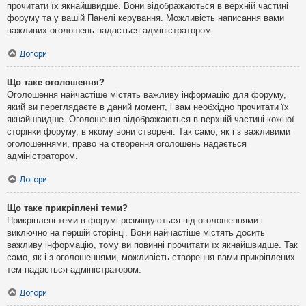
прочитати їх якнайшвидше. Вони відображаються в верхній частині
форуму та у вашій Панелі керування. Можливість написання вами
важливих оголошень надається адміністратором.
Догори
Що таке оголошення?
Оголошення найчастіше містять важливу інформацію для форуму,
який ви переглядаєте в даний момент, і вам необхідно прочитати їх
якнайшвидше. Оголошення відображаються в верхній частині кожної
сторінки форуму, в якому вони створені. Так само, як і з важливими
оголошеннями, право на створення оголошень надається
адміністратором.
Догори
Що таке прикріплені теми?
Прикріплені теми в форумі розміщуються під оголошеннями і
виключно на першій сторінці. Вони найчастіше містять досить
важливу інформацію, тому ви повинні прочитати їх якнайшвидше. Так
само, як і з оголошеннями, можливість створення вами прикріплених
тем надається адміністратором.
Догори