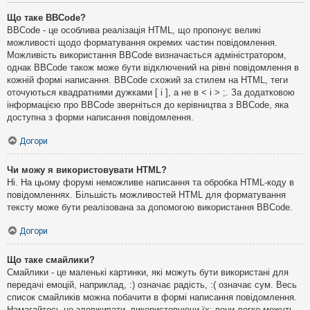
Що таке BBCode?
BBCode - це особлива реалізація HTML, що пропонує великі
можливості щодо форматування окремих частин повідомлення.
Можливість використання BBCode визначається адміністратором,
однак BBCode також може бути відключений на рівні повідомлення в
кожній формі написання. BBCode схожий за стилем на HTML, теги
оточуються квадратними дужками [ і ], а не в < і > ;. За додатковою
інформацією про BBCode зверніться до керівництва з BBCode, яка
доступна з форми написання повідомлення.
Догори
Чи можу я використовувати HTML?
Ні. На цьому форумі неможливе написання та обробка HTML-коду в
повідомленнях. Більшість можливостей HTML для форматування
тексту може бути реалізована за допомогою використання BBCode.
Догори
Що таке смайлики?
Смайлики - це маленькі картинки, які можуть бути використані для
передачі емоцій, наприклад, :) означає радість, :( означає сум. Весь
список смайликів можна побачити в формі написання повідомлення.
Намагайтесь не зловживати, використовуючи їх: вони легко можуть