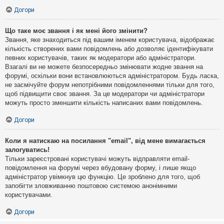
Догори
Що таке моє звання і як мені його змінити?
Звання, яке знаходиться під вашим іменем користувача, відображає
кількість створених вами повідомлень або дозволяє ідентифікувати
певних користувачів, таких як модератори або адміністратори.
Взагалі ви не можете безпосередньо змінювати жодне звання на
форумі, оскільки вони встановлюються адміністратором. Будь ласка,
не засмічуйте форум непотрібними повідомленнями тільки для того,
щоб підвищити своє звання. За це модератори чи адміністратори
можуть просто зменшити кількість написаних вами повідомлень.
Догори
Коли я натискаю на посилання "email", від мене вимагається
залогуватись!
Тільки зареєстровані користувачі можуть відправляти email-
повідомлення на форумі через вбудовану форму, і лише якщо
адміністратор увімкнув цю функцію. Це зроблено для того, щоб
запобігти зловживанню поштовою системою анонімними
користувачами.
Догори