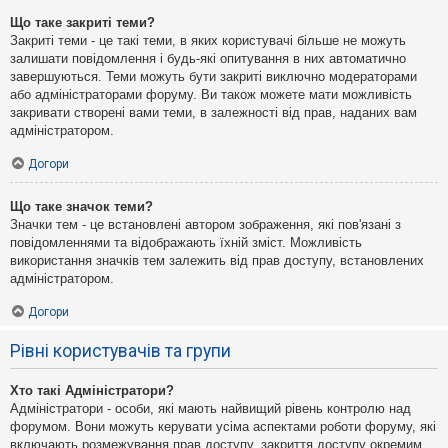
Що таке закриті теми?
Закриті теми - це такі теми, в яких користувачі більше не можуть
залишати повідомлення і будь-які опитування в них автоматично
завершуються. Теми можуть бути закриті виключно модераторами
або адміністраторами форуму. Ви також можете мати можливість
закривати створені вами теми, в залежності від прав, наданих вам
адміністратором.
Догори
Що таке значок теми?
Значки тем - це встановлені автором зображення, які пов'язані з
повідомленнями та відображають їхній зміст. Можливість
використання значків тем залежить від прав доступу, встановлених
адміністратором.
Догори
Рівні користувачів та групи
Хто такі Адміністратори?
Адміністратори - особи, які мають найвищий рівень контролю над
форумом. Вони можуть керувати усіма аспектами роботи форуму, які
включають розмежування прав доступу, закриття доступу окремим