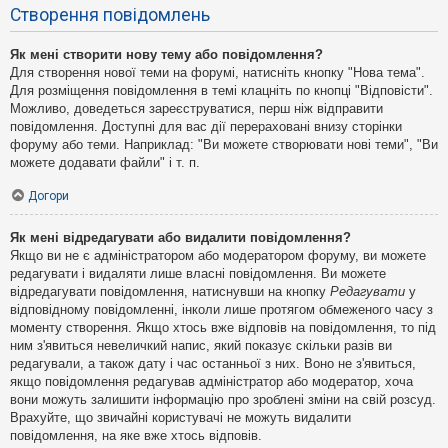
Створення повідомлень
Як мені створити нову тему або повідомлення?
Для створення нової теми на форумі, натисніть кнопку "Нова тема".
Для розміщення повідомлення в темі клацніть по кнопці "Відповісти".
Можливо, доведеться зареєструватися, перш ніж відправити
повідомлення. Доступні для вас дії перераховані внизу сторінки
форуму або теми. Наприклад: "Ви можете створювати нові теми", "Ви
можете додавати файли" і т. п.
Догори
Як мені відредагувати або видалити повідомлення?
Якщо ви не є адміністратором або модератором форуму, ви можете
редагувати і видаляти лише власні повідомлення. Ви можете
відредагувати повідомлення, натиснувши на кнопку
Редагувати
у
відповідному повідомленні, інколи лише протягом обмеженого часу з
моменту створення. Якщо хтось вже відповів на повідомлення, то під
ним з'явиться невеличкий напис, який показує скільки разів ви
редагували, а також дату і час останньої з них. Воно не з'явиться,
якщо повідомлення редагував адміністратор або модератор, хоча
вони можуть залишити інформацію про зроблені зміни на свій розсуд.
Врахуйте, що звичайні користувачі не можуть видалити
повідомлення, на яке вже хтось відповів.