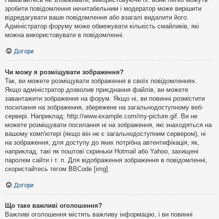
зробити повідомлення нечитабельним і модератор може вирішити
відредагувати ваше повідомлення або взагалі видалити його.
Адміністратор форуму може обмежувати кількість смайликів, які
можна використовувати в повідомленні.
Догори
Чи можу я розміщувати зображення?
Так, ви можете розміщувати зображення в своїх повідомленнях.
Якщо адміністратор дозволив приєднання файлів, ви можете
завантажити зображення на форум. Якщо ні, ви повинні розмістити
посилання на зображення, збережене на загальнодоступному веб-
сервері. Наприклад: http://www.example.com/my-picture.gif. Ви не
можете розміщувати посилання ні на зображення, які знаходяться на
вашому комп'ютері (якщо він не є загальнодоступним сервером), ні
на зображення, для доступу до яких потрібна автентифікація, як,
наприклад, такі як поштові скриньки Hotmail або Yahoo, захищені
паролем сайти і т. п. Для відображення зображення в повідомленні,
скористайтесь тегом BBCode [img].
Догори
Що таке важливі оголошення?
Важливі оголошення містять важливу інформацію, і ви повинні