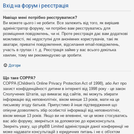
Вхід на форум і реєстрація
Навіщо мені потрібно реєструватися?
Ви можете цього і не робити. Все залежить від того, як вирішив
адміністратор форуму, чи потрібно вам реєструватись для
розміщення повідомлень, чи ні. Проте реєстрація дає вам додаткові
можливості, які недоступні для анонімних користувачів, такі як
аватари, приватні повідомлення, відсилання email-повідомлень,
участь в групах і т. д. Реєстрація займе у вас всього декілька
хвилин, тому ми рекомендуємо це зробити.
Догори
Що таке COPPA?
COPPA (Children's Online Privacy Protection Act of 1998), або Акт про
захист конфіденційності дитини в інтернеті від 1998 року - це закон
Сполучених Штатів, що вимагає від сайтів, які можуть збирати
інформацію від неповнолітніх, віком менше 13 років, мати на це
письмову згоду батьків. Припустимо й інше підтвердження що
опікуни дозволяють збір особистої інформації від неповнолітніх,
віком менше 13 років. Якщо ви не впевнені, чи це може стосуватись
вас або форуму, зверніться за допомогою до юрисконсульта.
Зверніть увагу, що phpBB Limited адміністрація даної конференції не
може надавати консультацій з юридичних питань і не є об'єктом