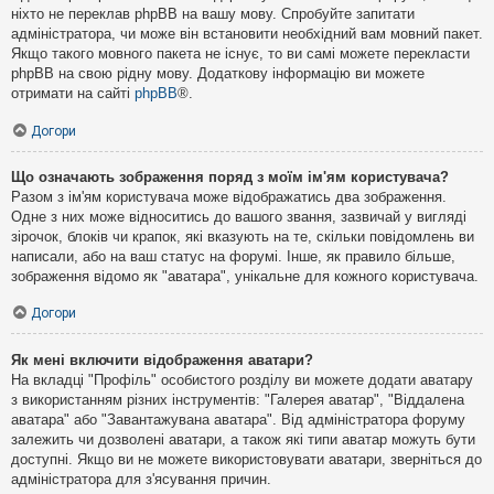
ніхто не переклав phpBB на вашу мову. Спробуйте запитати
адміністратора, чи може він встановити необхідний вам мовний пакет.
Якщо такого мовного пакета не існує, то ви самі можете перекласти
phpBB на свою рідну мову. Додаткову інформацію ви можете
отримати на сайті
phpBB
®.
Догори
Що означають зображення поряд з моїм ім'ям користувача?
Разом з ім'ям користувача може відображатись два зображення.
Одне з них може відноситись до вашого звання, зазвичай у вигляді
зірочок, блоків чи крапок, які вказують на те, скільки повідомлень ви
написали, або на ваш статус на форумі. Інше, як правило більше,
зображення відомо як "аватара", унікальне для кожного користувача.
Догори
Як мені включити відображення аватари?
На вкладці "Профіль" особистого розділу ви можете додати аватару
з використанням різних інструментів: "Галерея аватар", "Віддалена
аватара" або "Завантажувана аватара". Від адміністратора форуму
залежить чи дозволені аватари, а також які типи аватар можуть бути
доступні. Якщо ви не можете використовувати аватари, зверніться до
адміністратора для з'ясування причин.