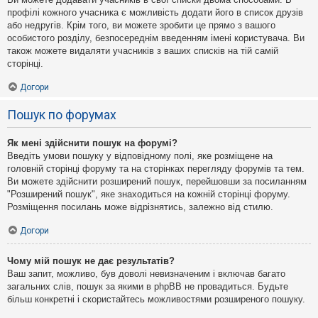
профілі кожного учасника є можливість додати його в список друзів
або недругів. Крім того, ви можете зробити це прямо з вашого
особистого розділу, безпосереднім введенням імені користувача. Ви
також можете видаляти учасників з ваших списків на тій самій
сторінці.
Догори
Пошук по форумах
Як мені здійснити пошук на форумі?
Введіть умови пошуку у відповідному полі, яке розміщене на
головній сторінці форуму та на сторінках перегляду форумів та тем.
Ви можете здійснити розширений пошук, перейшовши за посиланням
"Розширений пошук", яке знаходиться на кожній сторінці форуму.
Розміщення посилань може відрізнятись, залежно від стилю.
Догори
Чому мій пошук не дає результатів?
Ваш запит, можливо, був доволі невизначеним і включав багато
загальних слів, пошук за якими в phpBB не провадиться. Будьте
більш конкретні і скористайтесь можливостями розширеного пошуку.