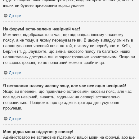
інших ви будете прихованим користувачем.
Догори
На форумі встановлено невірний час!
Можливо, відображається час, що відповідає іншому часовому
поясу, а не тому, в якому перебуваєте ви. В цьому випадку змініть в
налаштуваннях часовий пояс на той, в якому ви перебуваєте: Київ,
Берлін і т. д. Зауважте, що зміна часового поясу та багатьох інших
налаштувань доступна лише зареєстрованим користувачам. Якщо ви
не зареєстровані, то це непоганий момент зробити це.
Догори
Я встановив власну часову зону, але час все одно невірний!
Якщо ви впевнені, що правильно встановили часовий пояс, але час
все одно невірний, значить, годинник на сервері встановлено
неправильно. Повідомте про це адміністратора для усунення
проблеми.
Догори
Моя рідна мова відсутня у списку!
Адміністратор не встановив підтримку вашої мови на форумі, або ще