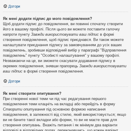
Догори
Як мені додати підпис до мого повідомлення?
Щоб додати підпис до повідомлення, ви повинні спочатку створити
його в вашому профілі. Після цього ви можете поставити галочку
напроти пункту
Завжди використовувати ваш підпис
в формі
створення повідомлення, щоб підпис приєднався. Ви також можете
налаштувати приєднання підпису за замовчуванням до усіх ваших
повідомлень, зробивши відповідний вибір у параграфі "Відправлення
повідомлень" пункту "Особисті налаштування" у вашому профілі.
Незважаючи на це, ви зможете скасувати додавання підпису в
окремих повідомлення, знявши прапорець
Завжди використовувати
ваш підпис
в формі створення повідомлення.
Догори
Як мені створити опитування?
При створенні нової теми чи під час редагування першого
повідомлення теми клацніть на вкладці або перейдіть в форму
Створити опитування
під основною формою написання
повідомлення, в залежності від стилю, який використовується; якщо
ви не бачите такої вкладки або форми, то ви не маєте прав для
створення опитувань. Вкажіть питання і як мінімум два варіанти
відповіді в відповідних полях, переконавшись, що кожен варіант