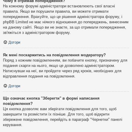
Чому я отримав попередження?
На кожному форумі адміністратори встановлюють свої власні
правила. Якщо ви порушили правила, ви можете отримати
попередження. Врахуйте, що це рішення адміністратора форуму, і
phpBB Limited не має ніякого відношення до попереджень, винесеним
на даному сайті. Якщо ви не знаєте, за що отримали попередження,
зв'яжіться з адміністратором форуму.
Догори
Як мені поскаржитись на повідомлення модератору?
Поряд з кожним повідомленням, ви побачите кнопку, призначену для
подання скарги на нього, якщо це дозволено адміністратором.
Натиснувши на неї, ви пройдете через ряд кроків, необхідних для
відправлення подання на повідомлення.
Догори
Що означає кнопка "Зберегти" в формі написання
повідомлення?
Ця кнопка дозволяє вам зберігати повідомлення для того, щоб
завершити та розмістити їх пізніше. Для того, щоб відкрити
збережене повідомлення, перейдіть в параграф "Чернетки" панелі
керування.