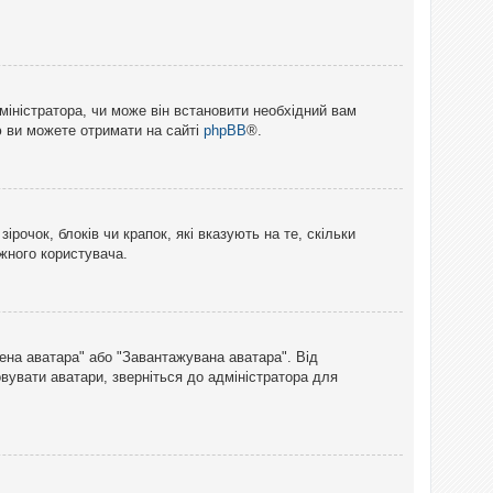
міністратора, чи може він встановити необхідний вам
ю ви можете отримати на сайті
phpBB
®.
рочок, блоків чи крапок, які вказують на те, скільки
ожного користувача.
лена аватара" або "Завантажувана аватара". Від
вувати аватари, зверніться до адміністратора для