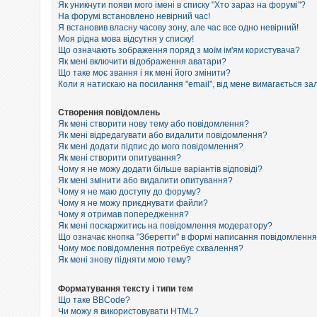
е
Як уникнути появи мого імені в списку "Хто зараз на форумі"?
з
На форумі встановлено невірний час!
в
Я встановив власну часову зону, але час все одно невірний!
і
Моя рідна мова відсутня у списку!
д
п
Що означають зображення поряд з моїм ім'ям користувача?
о
Як мені включити відображення аватари?
в
Що таке моє звання і як мені його змінити?
і
Коли я натискаю на посилання "email", від мене вимагається за
д
е
й
Створення повідомлень
Як мені створити нову тему або повідомлення?
Як мені відредагувати або видалити повідомлення?
Як мені додати підпис до мого повідомлення?
А
к
Як мені створити опитування?
т
Чому я не можу додати більше варіантів відповіді?
и
Як мені змінити або видалити опитування?
в
Чому я не маю доступу до форуму?
н
Чому я не можу приєднувати файли?
і
Чому я отримав попередження?
т
Як мені поскаржитись на повідомлення модератору?
е
м
Що означає кнопка "Зберегти" в формі написання повідомленн
и
Чому моє повідомлення потребує схвалення?
Як мені знову підняти мою тему?
П
Форматування тексту і типи тем
о
Що таке BBCode?
ш
Чи можу я використовувати HTML?
у