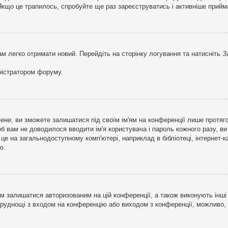
кщо це трапилось, спробуйте ще раз зареєструватись і активніше прийма
ам легко отримати новий. Перейдіть на сторінку логування та натисніть
З
ністратором форуму.
мене
, ви зможете залишатися під своїм ім'ям на конференції лише протяг
об вам не доводилося вводити ім'я користувача і пароль кожного разу, 
 на загальнодоступному комп'ютері, наприклад в бібліотеці, інтернет-ка
ю.
м залишатися авторизованим на цій конференції, а також виконують інші 
труднощі з входом на конференцію або виходом з конференції, можливо,