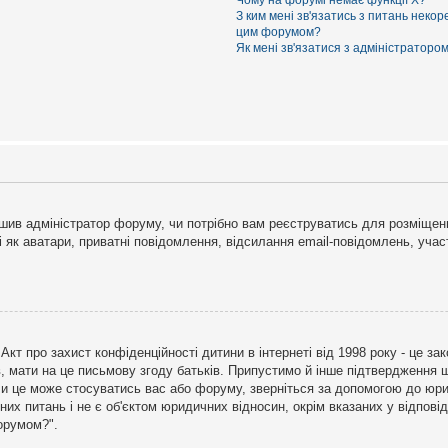
Чому на форумі немає функції X?
З ким мені зв'язатись з питань некор
цим форумом?
Як мені зв'язатися з адміністраторо
рішив адміністратор форуму, чи потрібно вам реєструватись для розміщен
і як аватари, приватні повідомлення, відсилання email-повідомлень, участ
бо Акт про захист конфіденційності дитини в інтернеті від 1998 року - це 
в, мати на це письмову згоду батьків. Припустимо й інше підтвердження щ
 чи це може стосуватись вас або форуму, зверніться за допомогою до юри
х питань і не є об'єктом юридичних відносин, окрім вказаних у відповіді
форумом?".