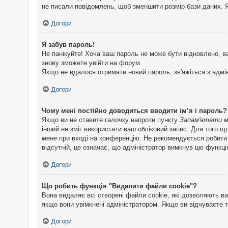
не писали повідомлень, щоб зменшити розмір бази даних. Я
Догори
Я забув пароль!
Не панікуйте! Хоча ваш пароль не може бути відновлено, в
знову зможете увійти на форум.
Якщо не вдалося отримати новий пароль, зв'яжіться з адмі
Догори
Чому мені постійно доводиться вводити ім’я і пароль?
Якщо ви не ставите галочку напроти пункту
Запам'ятати 
інший не зміг використати ваш обліковий запис. Для того щ
мене
при вході на конференцію. Не рекомендується робити це
відсутній, це означає, що адміністратор вимкнув цю функці
Догори
Що робить функція "Видалити файли cookie"?
Вона видаляє всі створені файли cookie, які дозволяють ва
якщо вони увімкнені адміністратором. Якщо ви відчуваєте 
Догори