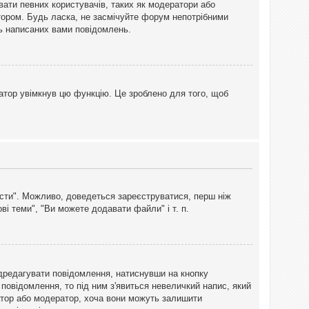
вати певних користувачів, таких як модератори або
тором. Будь ласка, не засмічуйте форум непотрібними
ть написаних вами повідомлень.
атор увімкнув цю функцію. Це зроблено для того, щоб
вісти". Можливо, доведеться зареєструватися, перш ніж
і теми", "Ви можете додавати файли" і т. п.
дредагувати повідомлення, натиснувши на кнопку
повідомлення, то під ним з'явиться невеличкий напис, який
тратор або модератор, хоча вони можуть залишити