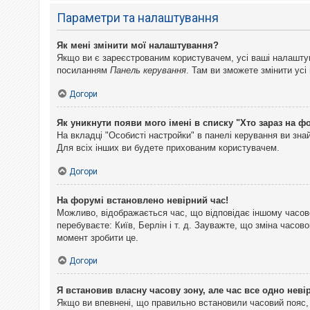
Параметри та налаштування
Як мені змінити мої налаштування?
Якщо ви є зареєстрованим користувачем, усі ваші налаштуван
посиланням
Панель керування
. Там ви зможете змінити ус
Догори
Як уникнути появи мого імені в списку "Хто зараз на ф
На вкладці "Особисті настройки" в панелі керування ви зн
Для всіх інших ви будете прихованим користувачем.
Догори
На форумі встановлено невірний час!
Можливо, відображається час, що відповідає іншому часово
перебуваєте: Київ, Берлін і т. д. Зауважте, що зміна часо
момент зробити це.
Догори
Я встановив власну часову зону, але час все одно неві
Якщо ви впевнені, що правильно встановили часовий пояс, 