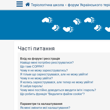
Теріологічна школа
форум Українського тері
В
х
і
д
Часті питання
Р
е
є
с
Вхід на форум і реєстрація
т
Навіщо мені потрібно реєструватися?
р
Що таке COPPA?
а
Чому я не можу зареєструватись?
ц
Я тільки що зареєструвався, але не можу увійти!
і
Чому я не можу увійти?
я
Я колись зареєструвався, але тепер не можу увійти!
Я забув пароль!
Чому мені постійно доводиться вводити ім’я і пароль?
Т
Що робить функція "Видалити файли cookie"?
е
м
и
Параметри та налаштування
б
Як мені змінити мої налаштування?