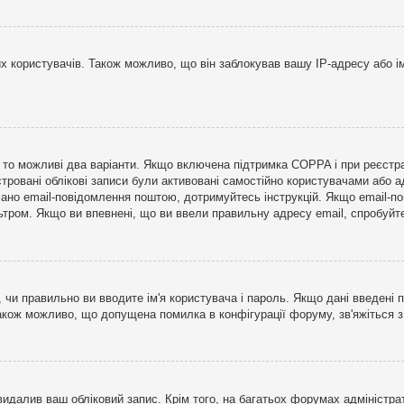
користувачів. Також можливо, що він заблокував вашу IP-адресу або ім
і, то можливі два варіанти. Якщо включена підтримка COPPA і при реєстр
стровані облікові записи були активовані самостійно користувачами або 
лано email-повідомлення поштою, дотримуйтесь інструкцій. Якщо email-п
тром. Якщо ви впевнені, що ви ввели правильну адресу email, спробуйте 
 чи правильно ви вводите ім'я користувача і пароль. Якщо дані введені п
Також можливо, що допущена помилка в конфігурації форуму, зв'яжіться 
видалив ваш обліковий запис. Крім того, на багатьох форумах адміністра