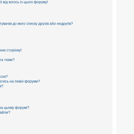
 від когось із цього форуму!
увачів до мого списку друзів або недругів?
ню сторінку!
 та теми?
исок?
сатись на певні форуми?
м?
на цьому форумі?
файли?