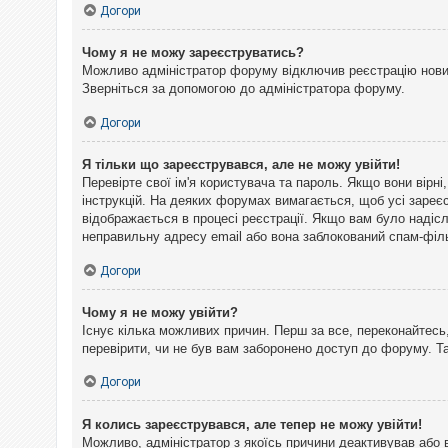
Догори
Чому я не можу зареєструватись?
Можливо адміністратор форуму відключив реєстрацію нових 
Зверніться за допомогою до адміністратора форуму.
Догори
Я тільки що зареєструвався, але не можу увійти!
Перевірте свої ім'я користувача та пароль. Якщо вони вірн
інструкцій. На деяких форумах вимагається, щоб усі зареє
відображається в процесі реєстрації. Якщо вам було надіс
неправильну адресу email або вона заблокований спам-філь
Догори
Чому я не можу увійти?
Існує кілька можливих причин. Перш за все, переконайтесь,
перевірити, чи не був вам заборонено доступ до форуму. 
Догори
Я колись зареєструвався, але тепер не можу увійти!
Можливо, адміністратор з якоїсь причини деактивував або 