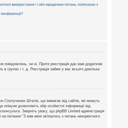
ектного використання і / або юридичних питань, пов'язаних з
м конференції?
ня повідомлень, чи ні. Проте реєстрація дає вам додаткові
ь в групах і т. д. Реєстрація займе у вас всього декілька
закон Сполучених Штатів, що вимагає від сайтів, які можуть
о опікуни дозволяють збір особистої інформації від
сконсульта. Зверніть увагу, що phpBB Limited адміністрація
 на питання "З ким мені зв'язатись з питань некоректного