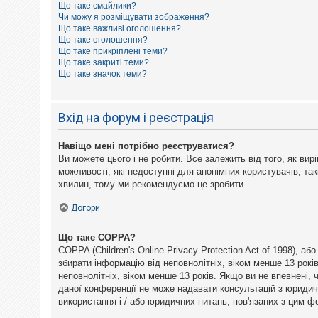
Що таке смайлики?
к
Чи можу я розміщувати зображення?
Що таке важливі оголошення?
Що таке оголошення?
Д
Що таке прикріплені теми?
о
Що таке закриті теми?
п
Що таке значок теми?
о
м
о
г
Вхід на форум і реєстрація
а
Навіщо мені потрібно реєструватися?
Ви можете цього і не робити. Все залежить від того, як ви
можливості, які недоступні для анонімних користувачів, так
хвилин, тому ми рекомендуємо це зробити.
Догори
Що таке COPPA?
COPPA (Children's Online Privacy Protection Act of 1998), а
збирати інформацію від неповнолітніх, віком менше 13 рокі
неповнолітніх, віком менше 13 років. Якщо ви не впевнені,
даної конференції не може надавати консультацій з юридични
використання і / або юридичних питань, пов'язаних з цим 