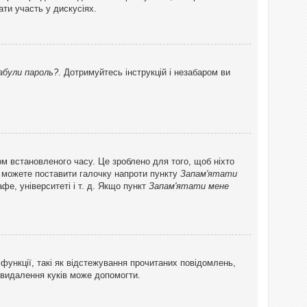
ти участь у дискусіях.
абули пароль?
. Дотримуйтесь інструкцій і незабаром ви
ом встановленого часу. Це зроблено для того, щоб ніхто
ви можете поставити галочку напроти пункту
Запам'ятати
фе, університеті і т. д. Якщо пункт
Запам'ятати мене
функції, такі як відстежування прочитаних повідомлень,
 видалення куків може допомогти.