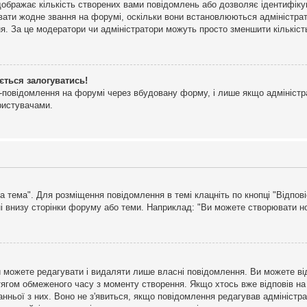
дображає кількість створених вами повідомлень або дозволяє ідентифіку
ювати жодне звання на форумі, оскільки вони встановлюються адміністра
я. За це модератори чи адміністратори можуть просто зменшити кількіс
ється залогуватись!
l-повідомлення на форумі через вбудовану форму, і лише якщо адміністр
ристувачами.
а тема". Для розміщення повідомлення в темі клацніть по кнопці "Відпо
і внизу сторінки форуму або теми. Наприклад: "Ви можете створювати нов
 можете редагувати і видаляти лише власні повідомлення. Ви можете ві
ягом обмеженого часу з моменту створення. Якщо хтось вже відповів на 
станньої з них. Воно не з'явиться, якщо повідомлення редагував адмініс