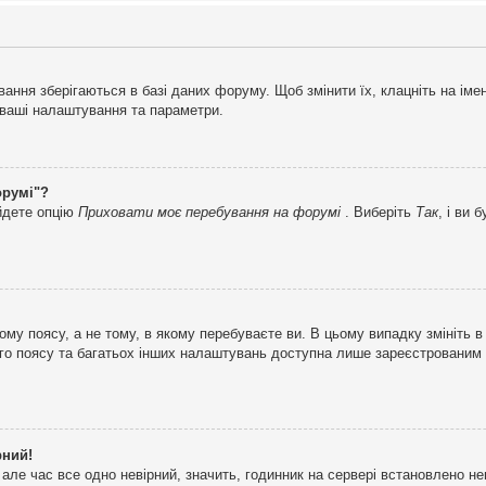
ня зберігаються в базі даних форуму. Щоб змінити їх, клацніть на імені 
і ваші налаштування та параметри.
орумі"?
айдете опцію
Приховати моє перебування на форумі
. Виберіть
Так
, і ви
му поясу, а не тому, в якому перебуваєте ви. В цьому випадку змініть в
вого поясу та багатьох інших налаштувань доступна лише зареєстрованим
рний!
але час все одно невірний, значить, годинник на сервері встановлено н