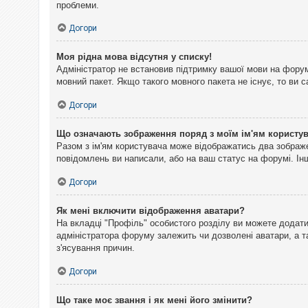
проблеми.
Догори
Моя рідна мова відсутня у списку!
Адміністратор не встановив підтримку вашої мови на форум
мовний пакет. Якщо такого мовного пакета не існує, то ви
Догори
Що означають зображення поряд з моїм ім'ям користу
Разом з ім'ям користувача може відображатись два зображен
повідомлень ви написали, або на ваш статус на форумі. Інш
Догори
Як мені включити відображення аватари?
На вкладці "Профіль" особистого розділу ви можете додати 
адміністратора форуму залежить чи дозволені аватари, а т
з'ясування причин.
Догори
Що таке моє звання і як мені його змінити?