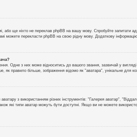
і, або ще ніхто не переклав phpBB на вашу мову. Спробуйте запитати ад
 самі можете перекласти phpBB на свою рідну мову. Додаткову інформаці
вача?
ня. Одне з них може відноситись до вашого звання, зазвичай у вигляді зі
е, як правило більше, зображення відомо як "аватара", унікальне для к
аватару з використанням різних інструментів: "Галерея аватар", "Відда
акож які типи аватар можуть бути доступні. Якщо ви не можете використо