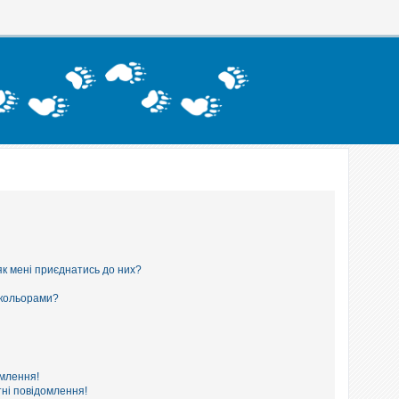
як мені приєднатись до них?
 кольорами?
омлення!
ні повідомлення!