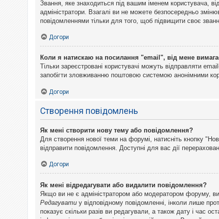
Звання, яке знаходиться під вашим іменем користувача, ві
адміністратори. Взагалі ви не можете безпосередньо змін
повідомленнями тільки для того, щоб підвищити своє званн
Догори
Коли я натискаю на посилання "email", від мене вимага
Тільки зареєстровані користувачі можуть відправляти emai
запобігти зловживанню поштовою системою анонімними ко
Догори
Створення повідомлень
Як мені створити нову тему або повідомлення?
Для створення нової теми на форумі, натисніть кнопку "Нов
відправити повідомлення. Доступні для вас дії перерахован
Догори
Як мені відредагувати або видалити повідомлення?
Якщо ви не є адміністратором або модератором форуму, ви
Редагувати
у відповідному повідомленні, інколи лише прот
показує скільки разів ви редагували, а також дату і час о