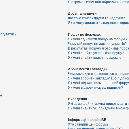
Я отримав спам або образливий email
Друзі та недруги
Що таке список друзів та недругів?
Як я можу додавати / видаляти корист
логуватись!
Пошук по форумах
Як мені здійснити пошук на форумі?
Чому мій пошук не дає результатів?
В результаті пошуку я отримав порож
Як мені знайти учасників форуму?
Як мені знайти власні повідомлення
Абонементи і закладки
Чим закладки відрізняються від підп
Як мені зробити закладку або підпи
Як мені підписатись на певний фору
Як мені відмовитись від підписки?
я?
Вкладення
Які саме файли можна приєднувати 
Як мені знайти усі приєднані мною 
Інформація про phpBB
Хто створив цей форум?