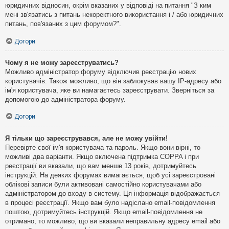
юридичних відносин, окрім вказаних у відповіді на питання "З ким
мені зв'язатись з питань некоректного використання і / або юридичних
питань, пов'язаних з цим форумом?".
Догори
Чому я не можу зареєструватись?
Можливо адміністратор форуму відключив реєстрацію нових
користувачів. Також можливо, що він заблокував вашу IP-адресу або
ім'я користувача, яке ви намагаєтесь зареєструвати. Зверніться за
допомогою до адміністратора форуму.
Догори
Я тільки що зареєструвався, але не можу увійти!
Перевірте свої ім'я користувача та пароль. Якщо вони вірні, то
можливі два варіанти. Якщо включена підтримка COPPA і при
реєстрації ви вказали, що вам менше 13 років, дотримуйтесь
інструкцій. На деяких форумах вимагається, щоб усі зареєстровані
облікові записи були активовані самостійно користувачами або
адміністратором до входу в систему. Ця інформація відображається
в процесі реєстрації. Якщо вам було надіслано email-повідомлення
поштою, дотримуйтесь інструкцій. Якщо email-повідомлення не
отримано, то можливо, що ви вказали неправильну адресу email або