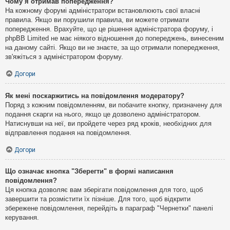
Чому я отримав попередження?
На кожному форумі адміністратори встановлюють свої власні
правила. Якщо ви порушили правила, ви можете отримати
попередження. Врахуйте, що це рішення адміністратора форуму, і
phpBB Limited не має ніякого відношення до попереджень, винесеним
на даному сайті. Якщо ви не знаєте, за що отримали попередження,
зв'яжіться з адміністратором форуму.
Догори
Як мені поскаржитись на повідомлення модератору?
Поряд з кожним повідомленням, ви побачите кнопку, призначену для
подання скарги на нього, якщо це дозволено адміністратором.
Натиснувши на неї, ви пройдете через ряд кроків, необхідних для
відправлення подання на повідомлення.
Догори
Що означає кнопка "Зберегти" в формі написання
повідомлення?
Ця кнопка дозволяє вам зберігати повідомлення для того, щоб
завершити та розмістити їх пізніше. Для того, щоб відкрити
збережене повідомлення, перейдіть в параграф "Чернетки" панелі
керування.