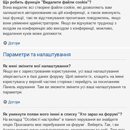
Що робить функція "Видалити файли cookie"?
Вона видаляє всі створені файли cookie, які дозволяють вам
залишатися авторизованим на цій конференції, а також виконують
інші функції, такі як відстежування прочитаних повідомлень, якщо
вони увімкнені адміністратором. Якщо ви відчуваєте труднощі з
входом на конференцію або виходом з конференції, можливо,
видалення куків може допомогти.
Догори
Параметри та налаштування
Як мені змінити мої налаштування?
Якщо ви є зареєстрованим користувачем, усі ваші налаштування
зберігаються в базі даних форуму. Щоб змінити їх, клацніть на імені
користувача у верхній частині сторінки і перейдіть за посиланням
Панель керування
. Там ви зможете змінити усі ваші налаштування та
параметри.
Догори
Як уникнути появи мого імені в списку "Хто зараз на форумі"?
На вкладці "Особисті настройки" в панелі керування ви знайдете
опцію
Приховати моє перебування на форумі
. Виберіть
Так
, і ви
будете видимі лише адміністраторам, модераторам та собі. Для всіх