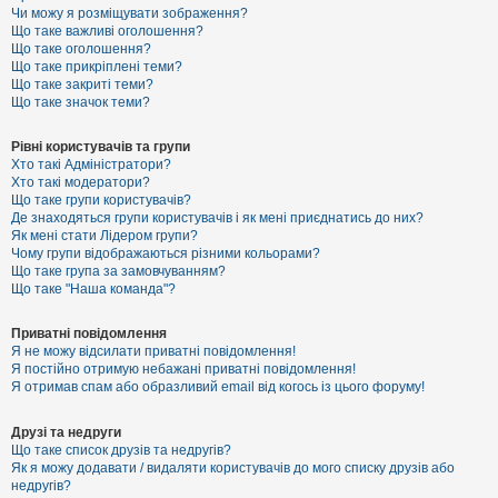
к
Чи можу я розміщувати зображення?
Що таке важливі оголошення?
Що таке оголошення?
Що таке прикріплені теми?
Д
Що таке закриті теми?
о
Що таке значок теми?
п
о
м
Рівні користувачів та групи
о
Хто такі Адміністратори?
г
Хто такі модератори?
а
Що таке групи користувачів?
Де знаходяться групи користувачів і як мені приєднатись до них?
Як мені стати Лідером групи?
Чому групи відображаються різними кольорами?
Що таке група за замовчуванням?
Що таке "Наша команда"?
Приватні повідомлення
Я не можу відсилати приватні повідомлення!
Я постійно отримую небажані приватні повідомлення!
Я отримав спам або образливий email від когось із цього форуму!
Друзі та недруги
Що таке список друзів та недругів?
Як я можу додавати / видаляти користувачів до мого списку друзів або
недругів?