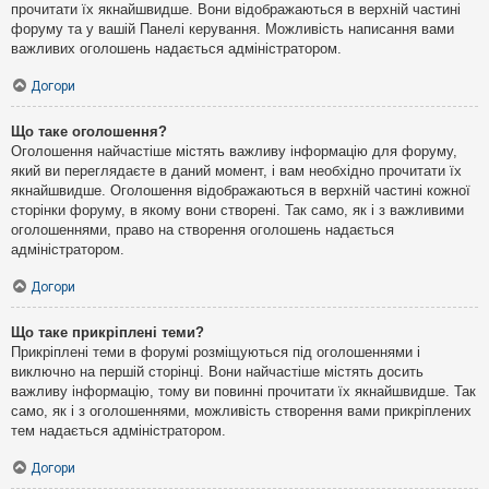
прочитати їх якнайшвидше. Вони відображаються в верхній частині
форуму та у вашій Панелі керування. Можливість написання вами
важливих оголошень надається адміністратором.
Догори
Що таке оголошення?
Оголошення найчастіше містять важливу інформацію для форуму,
який ви переглядаєте в даний момент, і вам необхідно прочитати їх
якнайшвидше. Оголошення відображаються в верхній частині кожної
сторінки форуму, в якому вони створені. Так само, як і з важливими
оголошеннями, право на створення оголошень надається
адміністратором.
Догори
Що таке прикріплені теми?
Прикріплені теми в форумі розміщуються під оголошеннями і
виключно на першій сторінці. Вони найчастіше містять досить
важливу інформацію, тому ви повинні прочитати їх якнайшвидше. Так
само, як і з оголошеннями, можливість створення вами прикріплених
тем надається адміністратором.
Догори