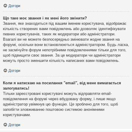
Догори
Що таке моє звання і як мені його змінити?
Звання, яке знаходиться під вашим іменем користувача, відображає
кількість створених вами повідомлень або дозволяє ідентифікувати
певних користувачів, таких як модератори або адміністратори.
Взагалі ви не можете безпосередньо змінювати жодне звання на
форумі, оскільки вони встановлюються адміністратором. Будь ласка,
не засмічуйте форум непотрібними повідомленнями тільки для того,
щоб підвищити своє звання. За це модератори чи адміністратори
можуть просто зменшити кількість написаних вами повідомлень.
Догори
Коли я натискаю на посилання "email", від мене вимагається
залогуватись!
Тільки зареєстровані користувачі можуть відправляти email-
повідомлення на форумі через вбудовану форму, і лише якщо
адміністратор увімкнув цю функцію. Це зроблено для того, щоб
запобігти зловживанню поштовою системою анонімними
користувачами.
Догори