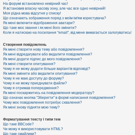
е
На форумі встановлено невірний час!
з
Я встановив власну часову зону, але час все одно невірний!
в
і
Моя рідна мова відсутня у списку!
д
Що означають зображення поряд з моїм ім'ям користувача?
п
Як мені включити відображення аватари?
о
Що таке моє звання і як мені його змінити?
в
Коли я натискаю на посилання "email", від мене вимагається залогуватись!
і
д
е
Створення повідомлень
й
Як мені створити нову тему або повідомлення?
Як мені відредагувати або видалити повідомлення?
Як мені додати підпис до мого повідомлення?
А
Як мені створити опитування?
к
Чому я не можу додати більше варіантів відповіді?
т
Як мені змінити або видалити опитування?
и
Чому я не маю доступу до форуму?
в
Чому я не можу приєднувати файли?
н
Чому я отримав попередження?
і
т
Як мені поскаржитись на повідомлення модератору?
е
Що означає кнопка "Зберегти" в формі написання повідомлення?
м
Чому моє повідомлення потребує схвалення?
и
Як мені знову підняти мою тему?
Форматування тексту і типи тем
П
Що таке BBCode?
о
Чи можу я використовувати HTML?
ш
Що таке смайлики?
у