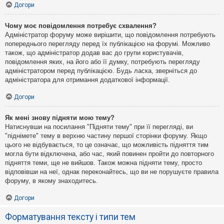
Догори
Чому моє повідомлення потребує схвалення?
Адміністратор форуму може вирішити, що повідомлення потребують
попереднього перегляду перед їх публікацією на форумі. Можливо
також, що адміністратор додав вас до групи користувачів,
повідомлення яких, на його або її думку, потребують перегляду
адміністратором перед публікацією. Будь ласка, зверніться до
адміністратора для отримання додаткової інформації.
Догори
Як мені знову підняти мою тему?
Натиснувши на посилання "Підняти тему" при її перегляді, ви
"піднімете" тему в верхню частину першої сторінки форуму. Якщо
цього не відбувається, то це означає, що можливість підняття тим
могла бути відключена, або час, який повинен пройти до повторного
підняття теми, ще не вийшов. Також можна підняти тему, просто
відповівши на неї, однак переконайтесь, що ви не порушуєте правила
форуму, в якому знаходитесь.
Догори
Форматування тексту і типи тем