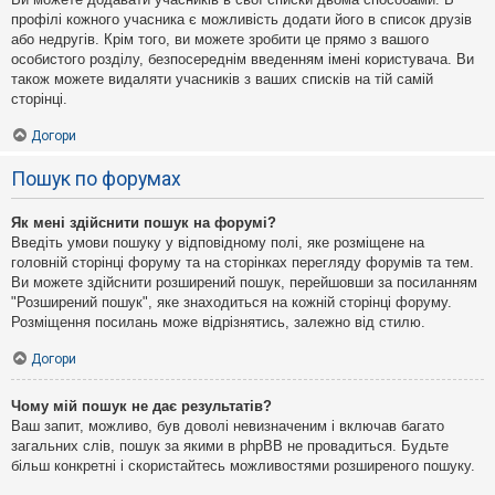
профілі кожного учасника є можливість додати його в список друзів
або недругів. Крім того, ви можете зробити це прямо з вашого
особистого розділу, безпосереднім введенням імені користувача. Ви
також можете видаляти учасників з ваших списків на тій самій
сторінці.
Догори
Пошук по форумах
Як мені здійснити пошук на форумі?
Введіть умови пошуку у відповідному полі, яке розміщене на
головній сторінці форуму та на сторінках перегляду форумів та тем.
Ви можете здійснити розширений пошук, перейшовши за посиланням
"Розширений пошук", яке знаходиться на кожній сторінці форуму.
Розміщення посилань може відрізнятись, залежно від стилю.
Догори
Чому мій пошук не дає результатів?
Ваш запит, можливо, був доволі невизначеним і включав багато
загальних слів, пошук за якими в phpBB не провадиться. Будьте
більш конкретні і скористайтесь можливостями розширеного пошуку.