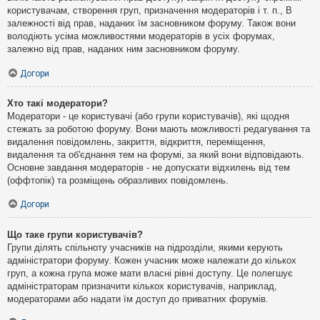
користувачам, створення груп, призначення модераторів і т. п., В
залежності від прав, наданих їм засновником форуму. Також вони
володіють усіма можливостями модераторів в усіх форумах,
залежно від прав, наданих ним засновником форуму.
Догори
Хто такі модератори?
Модератори - це користувачі (або групи користувачів), які щодня
стежать за роботою форуму. Вони мають можливості редагування та
видалення повідомлень, закриття, відкриття, переміщення,
видалення та об'єднання тем на форумі, за який вони відповідають.
Основне завдання модераторів - не допускати відхилень від тем
(оффтопік) та розміщень образливих повідомлень.
Догори
Що таке групи користувачів?
Групи ділять спільноту учасників на підрозділи, якими керують
адміністратори форуму. Кожен учасник може належати до кількох
груп, а кожна група може мати власні рівні доступу. Це полегшує
адміністраторам призначити кількох користувачів, наприклад,
модераторами або надати їм доступ до приватних форумів.