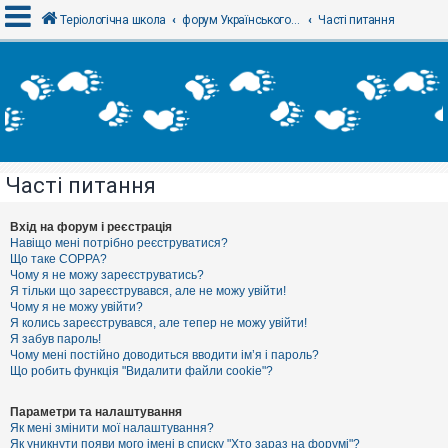
Теріологічна школа
форум Українського теріологічного товариства
Часті питання
В
х
і
д
Часті питання
Р
е
є
Вхід на форум і реєстрація
с
Навіщо мені потрібно реєструватися?
т
Що таке COPPA?
р
Чому я не можу зареєструватись?
а
Я тільки що зареєструвався, але не можу увійти!
ц
Чому я не можу увійти?
і
я
Я колись зареєструвався, але тепер не можу увійти!
Я забув пароль!
Чому мені постійно доводиться вводити ім’я і пароль?
Що робить функція "Видалити файли cookie"?
Т
е
м
Параметри та налаштування
и
Як мені змінити мої налаштування?
б
Як уникнути появи мого імені в списку "Хто зараз на форумі"?