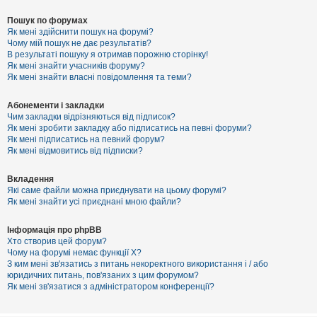
Пошук по форумах
Як мені здійснити пошук на форумі?
Чому мій пошук не дає результатів?
В результаті пошуку я отримав порожню сторінку!
Як мені знайти учасників форуму?
Як мені знайти власні повідомлення та теми?
Абонементи і закладки
Чим закладки відрізняються від підписок?
Як мені зробити закладку або підписатись на певні форуми?
Як мені підписатись на певний форум?
Як мені відмовитись від підписки?
Вкладення
Які саме файли можна приєднувати на цьому форумі?
Як мені знайти усі приєднані мною файли?
Інформація про phpBB
Хто створив цей форум?
Чому на форумі немає функції X?
З ким мені зв'язатись з питань некоректного використання і / або
юридичних питань, пов'язаних з цим форумом?
Як мені зв'язатися з адміністратором конференції?