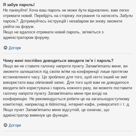
Я забув пароль!
Не панікуйте! Хоча ваш пароль не може бути відновлено, вам легко
отримати новий. Перейдіть на сторінку логування та натисніть
Забули
пароль?
. Дотримуйтесь інструкцій і незабаром ви знову зможете
увійти на форум.
Якщо не вдалося отримати новий пароль, зв'яжіться з
адміністратором форуму.
Догори
Чому мені постійно доводиться вводити ім’я і пароль?
Якщо ви не ставите галочку напроти пункту
Запам'ятати мене
, ви
зможете залишатися під своїм ім'ям на конференції лише протягом
встановленого часу. Це зроблено для того, щоб ніхто інший не зміг
використати ваш обліковий запис. Для того щоб вам не доводилося
вводити ім'я користувача і пароль кожного разу, ви можете поставити
галочку напроти пункту
Запам'ятати мене
при вході на
конференцію. Не рекомендується робити це на загальнодоступному
комп'ютері, наприклад в бібліотеці, інтернет-кафе, університеті і т. д.
Якщо пункт
Запам'ятати мене
відсутній, це означає, що
адміністратор вимкнув цю функцію.
Догори