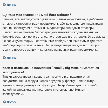
Догори
Що таке моє звання і як мені його змінити?
Звання, яке знаходиться під вашим іменем користувача, відображає
кількість створених вами повідомлень або дозволяє ідентифікувати
певних користувачів, таких як модератори або адміністратори.
Взагалі ви не можете безпосередньо змінювати жодне звання на
форумі, оскільки вони встановлюються адміністратором. Будь ласка,
не засмічуйте форум непотрібними повідомленнями тільки для того,
щоб підвищити своє звання. За це модератори чи адміністратори
можуть просто зменшити кількість написаних вами повідомлень.
Догори
Коли я натискаю на посилання "email", від мене вимагається
залогуватись!
Тільки зареєстровані користувачі можуть відправляти email-
повідомлення на форумі через вбудовану форму, і лише якщо
адміністратор увімкнув цю функцію. Це зроблено для того, щоб
запобігти зловживанню поштовою системою анонімними
користувачами.
Догори