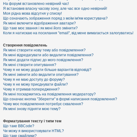
е
На форумі встановлено невірний час!
з
Я встановив власну часову зону, але час все одно невірний!
в
і
Моя рідна мова відсутня у списку!
д
Що означають зображення поряд з моїм ім'ям користувача?
п
Як мені включити відображення аватари?
о
Що таке моє звання і як мені його змінити?
в
Коли я натискаю на посилання "email", від мене вимагається залогуватись!
і
д
е
Створення повідомлень
й
Як мені створити нову тему або повідомлення?
Як мені відредагувати або видалити повідомлення?
Як мені додати підпис до мого повідомлення?
А
Як мені створити опитування?
к
Чому я не можу додати більше варіантів відповіді?
т
Як мені змінити або видалити опитування?
и
Чому я не маю доступу до форуму?
в
Чому я не можу приєднувати файли?
н
Чому я отримав попередження?
і
т
Як мені поскаржитись на повідомлення модератору?
е
Що означає кнопка "Зберегти" в формі написання повідомлення?
м
Чому моє повідомлення потребує схвалення?
и
Як мені знову підняти мою тему?
Форматування тексту і типи тем
П
Що таке BBCode?
о
Чи можу я використовувати HTML?
ш
Що таке смайлики?
у