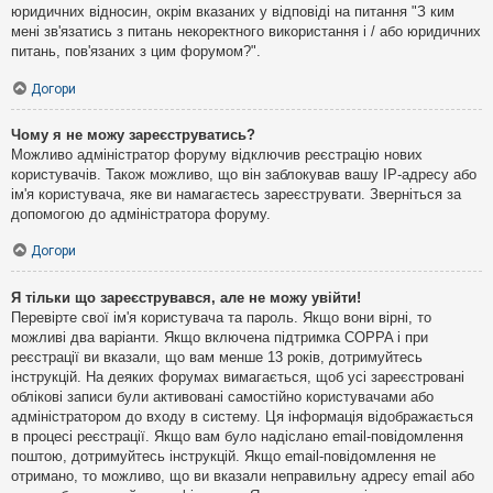
юридичних відносин, окрім вказаних у відповіді на питання "З ким
мені зв'язатись з питань некоректного використання і / або юридичних
питань, пов'язаних з цим форумом?".
Догори
Чому я не можу зареєструватись?
Можливо адміністратор форуму відключив реєстрацію нових
користувачів. Також можливо, що він заблокував вашу IP-адресу або
ім'я користувача, яке ви намагаєтесь зареєструвати. Зверніться за
допомогою до адміністратора форуму.
Догори
Я тільки що зареєструвався, але не можу увійти!
Перевірте свої ім'я користувача та пароль. Якщо вони вірні, то
можливі два варіанти. Якщо включена підтримка COPPA і при
реєстрації ви вказали, що вам менше 13 років, дотримуйтесь
інструкцій. На деяких форумах вимагається, щоб усі зареєстровані
облікові записи були активовані самостійно користувачами або
адміністратором до входу в систему. Ця інформація відображається
в процесі реєстрації. Якщо вам було надіслано email-повідомлення
поштою, дотримуйтесь інструкцій. Якщо email-повідомлення не
отримано, то можливо, що ви вказали неправильну адресу email або