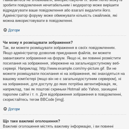
зробити повідомлення нечитабельним і модератор може вирішити
відредагувати ваше повідомлення або взагалі видалити його.
Адміністратор форуму може обмежувати кількість смайликів, які
можна використовувати в повідомленні.
Догори
Чи можу я розміщувати зображення?
Так, ви можете розміщувати зображення в своїх повідомленнях.
Якщо адміністратор дозволив приєднання файлів, ви можете
завантажити зображення на форум. Якщо ні, ви повинні розмістити
посилання на зображення, збережене на загальнодоступному веб-
сервері. Наприклад: http://www.example.com/my-picture.gif. Ви не
можете розміщувати посилання ні на зображення, які знаходяться на
вашому комп'ютері (якщо він не є загальнодоступним сервером), ні
на зображення, для доступу до яких потрібна автентифікація, як,
наприклад, такі як поштові скриньки Hotmail або Yahoo, захищені
паролем сайти і т. п. Для відображення зображення в повідомленні,
скористайтесь тегом BBCode [img].
Догори
Що таке важливі оголошення?
Важливі оголошення містять важливу інформацію, і ви повинні