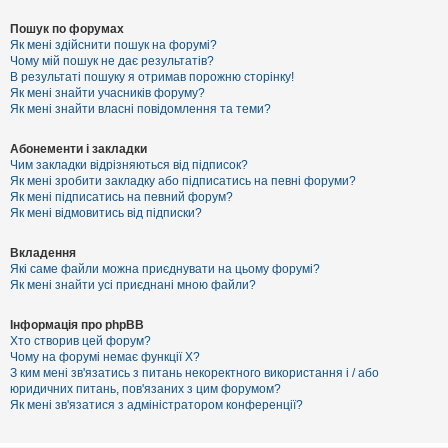
Пошук по форумах
Як мені здійснити пошук на форумі?
Чому мій пошук не дає результатів?
В результаті пошуку я отримав порожню сторінку!
Як мені знайти учасників форуму?
Як мені знайти власні повідомлення та теми?
Абонементи і закладки
Чим закладки відрізняються від підписок?
Як мені зробити закладку або підписатись на певні форуми?
Як мені підписатись на певний форум?
Як мені відмовитись від підписки?
Вкладення
Які саме файли можна приєднувати на цьому форумі?
Як мені знайти усі приєднані мною файли?
Інформація про phpBB
Хто створив цей форум?
Чому на форумі немає функції X?
З ким мені зв'язатись з питань некоректного використання і / або
юридичних питань, пов'язаних з цим форумом?
Як мені зв'язатися з адміністратором конференції?