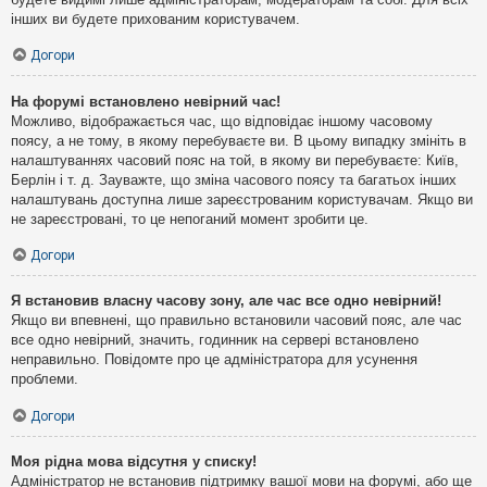
інших ви будете прихованим користувачем.
Догори
На форумі встановлено невірний час!
Можливо, відображається час, що відповідає іншому часовому
поясу, а не тому, в якому перебуваєте ви. В цьому випадку змініть в
налаштуваннях часовий пояс на той, в якому ви перебуваєте: Київ,
Берлін і т. д. Зауважте, що зміна часового поясу та багатьох інших
налаштувань доступна лише зареєстрованим користувачам. Якщо ви
не зареєстровані, то це непоганий момент зробити це.
Догори
Я встановив власну часову зону, але час все одно невірний!
Якщо ви впевнені, що правильно встановили часовий пояс, але час
все одно невірний, значить, годинник на сервері встановлено
неправильно. Повідомте про це адміністратора для усунення
проблеми.
Догори
Моя рідна мова відсутня у списку!
Адміністратор не встановив підтримку вашої мови на форумі, або ще