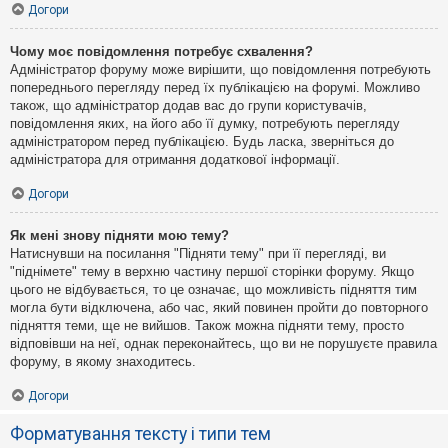
Догори
Чому моє повідомлення потребує схвалення?
Адміністратор форуму може вирішити, що повідомлення потребують
попереднього перегляду перед їх публікацією на форумі. Можливо
також, що адміністратор додав вас до групи користувачів,
повідомлення яких, на його або її думку, потребують перегляду
адміністратором перед публікацією. Будь ласка, зверніться до
адміністратора для отримання додаткової інформації.
Догори
Як мені знову підняти мою тему?
Натиснувши на посилання "Підняти тему" при її перегляді, ви
"піднімете" тему в верхню частину першої сторінки форуму. Якщо
цього не відбувається, то це означає, що можливість підняття тим
могла бути відключена, або час, який повинен пройти до повторного
підняття теми, ще не вийшов. Також можна підняти тему, просто
відповівши на неї, однак переконайтесь, що ви не порушуєте правила
форуму, в якому знаходитесь.
Догори
Форматування тексту і типи тем