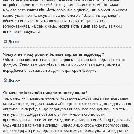
потрібно вводити в окремій стрічці поля вводу тексту. Ви також
можете встановити кількість варіантів відповіді, які можуть обирати
користувачі при голосуванні за допомогою "Варіантів відповіді",
обмеження в часі для голосування в днях (0 для вічного
голосування) і, на сам кінець, можливість зміни варіанту, за який
вони проголосували.
Догори
Чому я не можу додати більше варіантів відповіді?
Обмеження кількості варіантів відповіді встановлює адміністратор
форуму. Якщо вам необхідна більша кількості варіантів, аніж це
передбачено, зв'яжіться з адміністратором форуму.
Догори
Як мені змінити або видалити опитування?
Так само, як і повідомлення, опитування можуть редагуватись лише
їхнім автором, модераторами або адміністраторами. Для редагування
опитування перейдіть до редагування першого повідомлення в темі;
опитування завжди пов'язане з ним. Якщо ніхто не встиг
проголосувати, то ви можете видалити опитування або відредагувати
будь-який з варіантів відповіді. Однак якщо хтось уже проголосував,
лише модератори та адміністратори можуть редагувати та видаляти