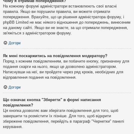
Чому я отримав попередження?
На кожному форумі адміністратори встановлюють свої власні
правила. Якщо ви порушили правила, ви можете отримати
попередження. Врахуйте, що це рішення адміністратора форуму, і
phpBB Limited не має ніякого відношення до попереджень, винесеним
на даному сайті. Якщо ви не знаєте, за що отримали попередження,
зв'яжіться з адміністратором форуму.
Догори
Як мені поскаржитись на повідомлення модератору?
Поряд з кожним повідомленням, ви побачите кнопку, призначену для
подання скарги на нього, якщо це дозволено адміністратором.
Натиснувши на неї, ви пройдете через ряд кроків, необхідних для
відправлення подання на повідомлення.
Догори
Що означає кнопка "Зберегти" в формі написання
повідомлення?
Ця кнопка дозволяє вам зберігати повідомлення для того, щоб
завершити та розмістити їх пізніше. Для того, щоб відкрити
збережене повідомлення, перейдіть в параграф "Чернетки" панелі
керування.