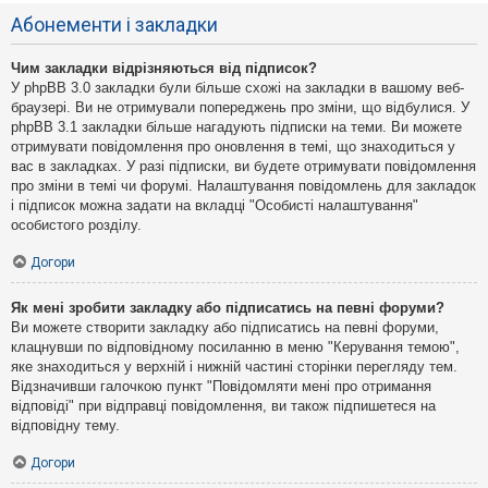
Абонементи і закладки
Чим закладки відрізняються від підписок?
У phpBB 3.0 закладки були більше схожі на закладки в вашому веб-
браузері. Ви не отримували попереджень про зміни, що відбулися. У
phpBB 3.1 закладки більше нагадують підписки на теми. Ви можете
отримувати повідомлення про оновлення в темі, що знаходиться у
вас в закладках. У разі підписки, ви будете отримувати повідомлення
про зміни в темі чи форумі. Налаштування повідомлень для закладок
і підписок можна задати на вкладці "Особисті налаштування"
особистого розділу.
Догори
Як мені зробити закладку або підписатись на певні форуми?
Ви можете створити закладку або підписатись на певні форуми,
клацнувши по відповідному посиланню в меню "Керування темою",
яке знаходиться у верхній і нижній частині сторінки перегляду тем.
Відзначивши галочкою пункт "Повідомляти мені про отримання
відповіді" при відправці повідомлення, ви також підпишетеся на
відповідну тему.
Догори