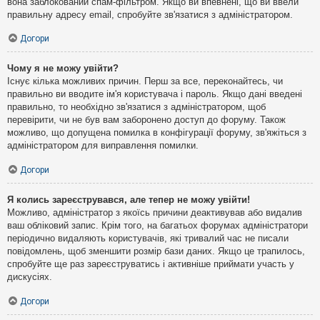
вона заблокований спам-фільтром. Якщо ви впевнені, що ви ввели
правильну адресу email, спробуйте зв'язатися з адміністратором.
Догори
Чому я не можу увійти?
Існує кілька можливих причин. Перш за все, переконайтесь, чи
правильно ви вводите ім'я користувача і пароль. Якщо дані введені
правильно, то необхідно зв'язатися з адміністратором, щоб
перевірити, чи не був вам заборонено доступ до форуму. Також
можливо, що допущена помилка в конфігурації форуму, зв'яжіться з
адміністратором для виправлення помилки.
Догори
Я колись зареєструвався, але тепер не можу увійти!
Можливо, адміністратор з якоїсь причини деактивував або видалив
ваш обліковий запис. Крім того, на багатьох форумах адміністратори
періодично видаляють користувачів, які тривалий час не писали
повідомлень, щоб зменшити розмір бази даних. Якщо це трапилось,
спробуйте ще раз зареєструватись і активніше приймати участь у
дискусіях.
Догори