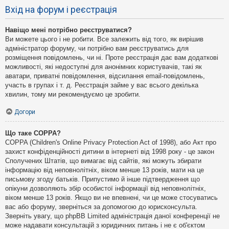
Вхід на форум і реєстрація
Навіщо мені потрібно реєструватися?
Ви можете цього і не робити. Все залежить від того, як вирішив
адміністратор форуму, чи потрібно вам реєструватись для
розміщення повідомлень, чи ні. Проте реєстрація дає вам додаткові
можливості, які недоступні для анонімних користувачів, такі як
аватари, приватні повідомлення, відсилання email-повідомлень,
участь в групах і т. д. Реєстрація займе у вас всього декілька
хвилин, тому ми рекомендуємо це зробити.
Догори
Що таке COPPA?
COPPA (Children's Online Privacy Protection Act of 1998), або Акт про
захист конфіденційності дитини в інтернеті від 1998 року - це закон
Сполучених Штатів, що вимагає від сайтів, які можуть збирати
інформацію від неповнолітніх, віком менше 13 років, мати на це
письмову згоду батьків. Припустимо й інше підтвердження що
опікуни дозволяють збір особистої інформації від неповнолітніх,
віком менше 13 років. Якщо ви не впевнені, чи це може стосуватись
вас або форуму, зверніться за допомогою до юрисконсульта.
Зверніть увагу, що phpBB Limited адміністрація даної конференції не
може надавати консультацій з юридичних питань і не є об'єктом