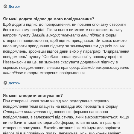
Догори
Як мені додати підпис до мого повідомлення?
Щоб додати підпис до повідомлення, ви повинні спочатку створити
його в вашому профілі. Після цього ви можете поставити галочку
напроти пункту
Завжди використовувати ваш підпис
в формі
створення повідомлення, щоб підпис приєднався. Ви також можете
налаштувати приєднання підпису за замовчуванням до усіх ваших
повідомлень, зробивши відповідний вибір у параграфі "Відправлення
повідомлень" пункту "Особисті налаштування" у вашому профілі.
Незважаючи на це, ви зможете скасувати додавання підпису в
окремих повідомлення, знявши прапорець
Завжди використовувати
ваш підпис
в формі створення повідомлення.
Догори
Як мені створити опитування?
При створенні нової теми чи під час редагування першого
повідомлення теми клацніть на вкладці або перейдіть в форму
Створити опитування
під основною формою написання
повідомлення, в залежності від стилю, який використовується; якщо
ви не бачите такої вкладки або форми, то ви не маєте прав для
створення опитувань. Вкажіть питання і як мінімум два варіанти
відповіді в відповідних полях, переконавшись, що кожен варіант