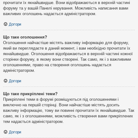
прочитати їх якнайшвидше. Вони відображаються в верхній частині
форуму та у вашій Панелі керування. Можливість написання вами
важливих оголошень надається адміністратором.
Догори
Що таке оголошення?
Оголошення найчастіше містять важливу інформацію для форуму,
який ви переглядаєте в даний момент, і вам необхідно прочитати їх
якнайшвидше. Оголошення відображаються в верхній частині кожної
сторінки форуму, в якому вони створені. Так само, як і з важливими
оголошеннями, право на створення оголошень надається
адміністратором.
Догори
Що таке прикріплені теми?
Прикріплені теми в форумі розміщуються під оголошеннями і
виключно на першій сторінці. Вони найчастіше містять досить
важливу інформацію, тому ви повинні прочитати їх якнайшвидше. Так
само, як і з оголошеннями, можливість створення вами прикріплених
тем надається адміністратором.
Догори