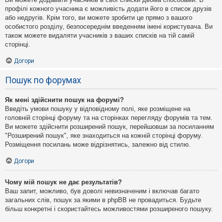
профілі кожного учасника є можливість додати його в список друзів
або недругів. Крім того, ви можете зробити це прямо з вашого
особистого розділу, безпосереднім введенням імені користувача. Ви
також можете видаляти учасників з ваших списків на тій самій
сторінці.
Догори
Пошук по форумах
Як мені здійснити пошук на форумі?
Введіть умови пошуку у відповідному полі, яке розміщене на
головній сторінці форуму та на сторінках перегляду форумів та тем.
Ви можете здійснити розширений пошук, перейшовши за посиланням
"Розширений пошук", яке знаходиться на кожній сторінці форуму.
Розміщення посилань може відрізнятись, залежно від стилю.
Догори
Чому мій пошук не дає результатів?
Ваш запит, можливо, був доволі невизначеним і включав багато
загальних слів, пошук за якими в phpBB не провадиться. Будьте
більш конкретні і скористайтесь можливостями розширеного пошуку.