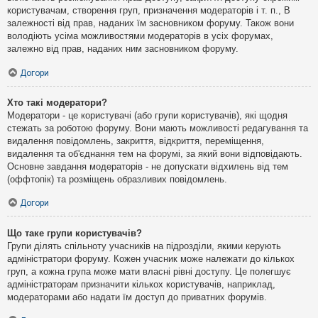
користувачам, створення груп, призначення модераторів і т. п., В
залежності від прав, наданих їм засновником форуму. Також вони
володіють усіма можливостями модераторів в усіх форумах,
залежно від прав, наданих ним засновником форуму.
Догори
Хто такі модератори?
Модератори - це користувачі (або групи користувачів), які щодня
стежать за роботою форуму. Вони мають можливості редагування та
видалення повідомлень, закриття, відкриття, переміщення,
видалення та об'єднання тем на форумі, за який вони відповідають.
Основне завдання модераторів - не допускати відхилень від тем
(оффтопік) та розміщень образливих повідомлень.
Догори
Що таке групи користувачів?
Групи ділять спільноту учасників на підрозділи, якими керують
адміністратори форуму. Кожен учасник може належати до кількох
груп, а кожна група може мати власні рівні доступу. Це полегшує
адміністраторам призначити кількох користувачів, наприклад,
модераторами або надати їм доступ до приватних форумів.