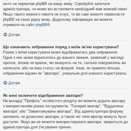
ніхто не переклав phpBB на вашу мову. Спробуйте запитати
адміністратора, чи може він встановити необхідний вам мовний пакет.
Якщо такого мовного пакета не існує, то ви самі можете перекласти
phpBB на свою рідну мову. Додаткову інформацію ви можете
отримати на сайті
phpBB
®.
Догори
Що означають зображення поряд з моїм ім'ям користувача?
Разом з ім'ям користувача може відображатись два зображення.
Одне з них може відноситись до вашого звання, зазвичай у вигляді
зірочок, блоків чи крапок, які вказують на те, скільки повідомлень ви
написали, або на ваш статус на форумі. Інше, як правило більше,
зображення відомо як "аватара", унікальне для кожного користувача.
Догори
Як мені включити відображення аватари?
На вкладці "Профіль" особистого розділу ви можете додати аватару
з використанням різних інструментів: "Галерея аватар", "Віддалена
аватара" або "Завантажувана аватара". Від адміністратора форуму
залежить чи дозволені аватари, а також які типи аватар можуть бути
доступні. Якщо ви не можете використовувати аватари, зверніться до
адміністратора для з'ясування причин.