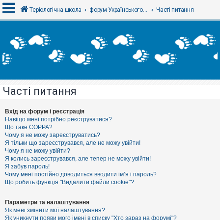
Теріологічна школа
форум Українського теріологічного товариства
Часті питання
В
х
і
д
Часті питання
Р
е
є
Вхід на форум і реєстрація
с
Навіщо мені потрібно реєструватися?
т
Що таке COPPA?
р
Чому я не можу зареєструватись?
а
Я тільки що зареєструвався, але не можу увійти!
ц
Чому я не можу увійти?
і
я
Я колись зареєструвався, але тепер не можу увійти!
Я забув пароль!
Чому мені постійно доводиться вводити ім’я і пароль?
Що робить функція "Видалити файли cookie"?
Т
е
м
Параметри та налаштування
и
Як мені змінити мої налаштування?
б
Як уникнути появи мого імені в списку "Хто зараз на форумі"?