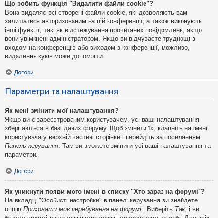
Що робить функція "Видалити файли cookie"?
Вона видаляє всі створені файли cookie, які дозволяють вам
залишатися авторизованим на цій конференції, а також виконують
інші функції, такі як відстежування прочитаних повідомлень, якщо
вони увімкнені адміністратором. Якщо ви відчуваєте труднощі з
входом на конференцію або виходом з конференції, можливо,
видалення куків може допомогти.
Догори
Параметри та налаштування
Як мені змінити мої налаштування?
Якщо ви є зареєстрованим користувачем, усі ваші налаштування
зберігаються в базі даних форуму. Щоб змінити їх, клацніть на імені
користувача у верхній частині сторінки і перейдіть за посиланням
Панель керування
. Там ви зможете змінити усі ваші налаштування та
параметри.
Догори
Як уникнути появи мого імені в списку "Хто зараз на форумі"?
На вкладці "Особисті настройки" в панелі керування ви знайдете
опцію
Приховати моє перебування на форумі
. Виберіть
Так
, і ви
будете видимі лише адміністраторам, модераторам та собі. Для всіх