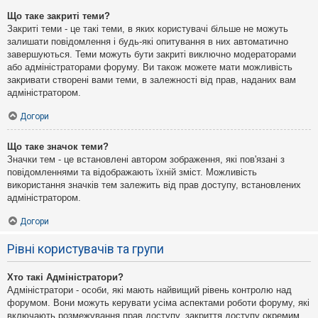
Що таке закриті теми?
Закриті теми - це такі теми, в яких користувачі більше не можуть
залишати повідомлення і будь-які опитування в них автоматично
завершуються. Теми можуть бути закриті виключно модераторами
або адміністраторами форуму. Ви також можете мати можливість
закривати створені вами теми, в залежності від прав, наданих вам
адміністратором.
Догори
Що таке значок теми?
Значки тем - це встановлені автором зображення, які пов'язані з
повідомленнями та відображають їхній зміст. Можливість
використання значків тем залежить від прав доступу, встановлених
адміністратором.
Догори
Рівні користувачів та групи
Хто такі Адміністратори?
Адміністратори - особи, які мають найвищий рівень контролю над
форумом. Вони можуть керувати усіма аспектами роботи форуму, які
включають розмежування прав доступу, закриття доступу окремим