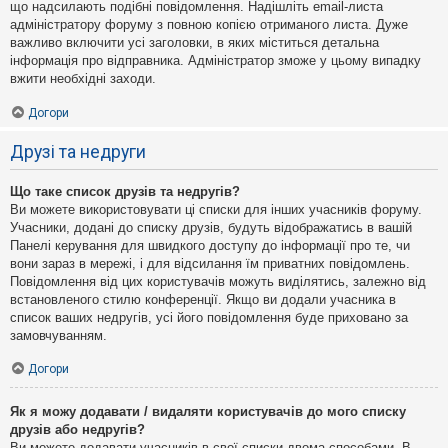
що надсилають подібні повідомлення. Надішліть email-листа
адміністратору форуму з повною копією отриманого листа. Дуже
важливо включити усі заголовки, в яких міститься детальна
інформація про відправника. Адміністратор зможе у цьому випадку
вжити необхідні заходи.
Догори
Друзі та недруги
Що таке список друзів та недругів?
Ви можете використовувати ці списки для інших учасників форуму.
Учасники, додані до списку друзів, будуть відображатись в вашій
Панелі керування для швидкого доступу до інформації про те, чи
вони зараз в мережі, і для відсилання їм приватних повідомлень.
Повідомлення від цих користувачів можуть виділятись, залежно від
встановленого стилю конференції. Якщо ви додали учасника в
список ваших недругів, усі його повідомлення буде приховано за
замовчуванням.
Догори
Як я можу додавати / видаляти користувачів до мого списку
друзів або недругів?
Ви можете додавати учасників в свої списки двома способами. В