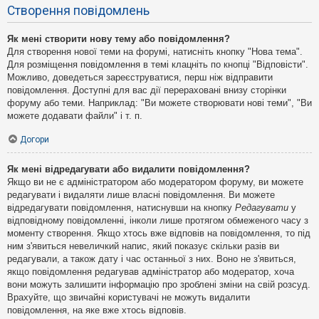
Створення повідомлень
Як мені створити нову тему або повідомлення?
Для створення нової теми на форумі, натисніть кнопку "Нова тема".
Для розміщення повідомлення в темі клацніть по кнопці "Відповісти".
Можливо, доведеться зареєструватися, перш ніж відправити
повідомлення. Доступні для вас дії перераховані внизу сторінки
форуму або теми. Наприклад: "Ви можете створювати нові теми", "Ви
можете додавати файли" і т. п.
Догори
Як мені відредагувати або видалити повідомлення?
Якщо ви не є адміністратором або модератором форуму, ви можете
редагувати і видаляти лише власні повідомлення. Ви можете
відредагувати повідомлення, натиснувши на кнопку
Редагувати
у
відповідному повідомленні, інколи лише протягом обмеженого часу з
моменту створення. Якщо хтось вже відповів на повідомлення, то під
ним з'явиться невеличкий напис, який показує скільки разів ви
редагували, а також дату і час останньої з них. Воно не з'явиться,
якщо повідомлення редагував адміністратор або модератор, хоча
вони можуть залишити інформацію про зроблені зміни на свій розсуд.
Врахуйте, що звичайні користувачі не можуть видалити
повідомлення, на яке вже хтось відповів.