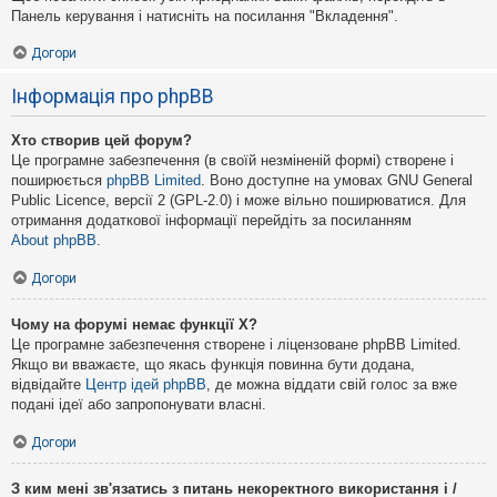
Панель керування і натисніть на посилання "Вкладення".
Догори
Інформація про phpBB
Хто створив цей форум?
Це програмне забезпечення (в своїй незміненій формі) створене і
поширюється
phpBB Limited
. Воно доступне на умовах GNU General
Public Licence, версії 2 (GPL-2.0) і може вільно поширюватися. Для
отримання додаткової інформації перейдіть за посиланням
About phpBB
.
Догори
Чому на форумі немає функції X?
Це програмне забезпечення створене і ліцензоване phpBB Limited.
Якщо ви вважаєте, що якась функція повинна бути додана,
відвідайте
Центр ідей phpBB
, де можна віддати свій голос за вже
подані ідеї або запропонувати власні.
Догори
З ким мені зв'язатись з питань некоректного використання і /