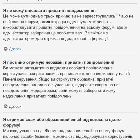
Я не можу відсилати приватні повідомлення!
Це може бути одна з трьох причин: ви не зареєструвались і / або не
ввійшли на форум, адміністрація відімкнула можливість
використовувати приватні повідомлення на всьому форумі або ж
адміністратор заборонив це особисто вам. Зв'яжіться з
адміністратором для отримання додаткової інформації.
Догори
Я постійно отримую небажані приватні повідомлення!
Ви можете автоматично видаляти особисті повідомлення
користувачів, скориставшись правилами для повідомлень у вашій
Панелі керування. Якщо ви отримуєте образливі приватні
повідомлення від одного з учасників, відправте скаргу на це
повідомлення модераторам; вони можуть заборонити йому
надсилання приватних повідомлень.
Догори
Я отримав спам або образливий email від когось із цього
форуму!
Ми шкодуємо про це. Форма надсилання email на цьому форумі
включає засоби безпеки і можливість відслідковувати користувачів,