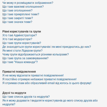
к
Чи можу я розміщувати зображення?
Що таке важливі оголошення?
Що таке оголошення?
Що таке прикріплені теми?
Д
Що таке закриті теми?
о
Що таке значок теми?
п
о
м
Рівні користувачів та групи
о
Хто такі Адміністратори?
г
Хто такі модератори?
а
Що таке групи користувачів?
Де знаходяться групи користувачів і як мені приєднатись до них?
Як мені стати Лідером групи?
Чому групи відображаються різними кольорами?
Що таке група за замовчуванням?
Що таке "Наша команда"?
Приватні повідомлення
Я не можу відсилати приватні повідомлення!
Я постійно отримую небажані приватні повідомлення!
Я отримав спам або образливий email від когось із цього форуму!
Друзі та недруги
Що таке список друзів та недругів?
Як я можу додавати / видаляти користувачів до мого списку друзів або
недругів?