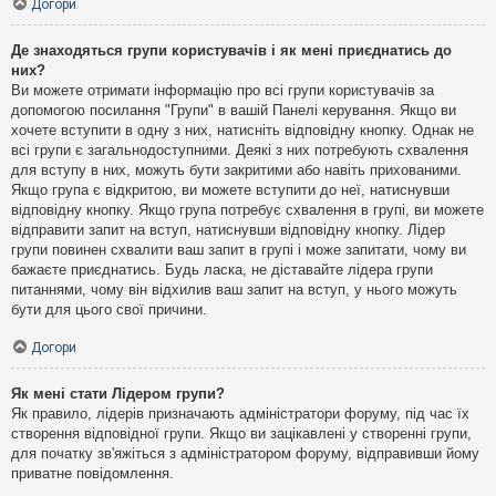
Догори
Де знаходяться групи користувачів і як мені приєднатись до
них?
Ви можете отримати інформацію про всі групи користувачів за
допомогою посилання "Групи" в вашій Панелі керування. Якщо ви
хочете вступити в одну з них, натисніть відповідну кнопку. Однак не
всі групи є загальнодоступними. Деякі з них потребують схвалення
для вступу в них, можуть бути закритими або навіть прихованими.
Якщо група є відкритою, ви можете вступити до неї, натиснувши
відповідну кнопку. Якщо група потребує схвалення в групі, ви можете
відправити запит на вступ, натиснувши відповідну кнопку. Лідер
групи повинен схвалити ваш запит в групі і може запитати, чому ви
бажаєте приєднатись. Будь ласка, не діставайте лідера групи
питаннями, чому він відхилив ваш запит на вступ, у нього можуть
бути для цього свої причини.
Догори
Як мені стати Лідером групи?
Як правило, лідерів призначають адміністратори форуму, під час їх
створення відповідної групи. Якщо ви зацікавлені у створенні групи,
для початку зв'яжіться з адміністратором форуму, відправивши йому
приватне повідомлення.