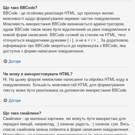
Що таке BBCode?
BBCode - це особлива реалізація HTML, що пропонує великі
можливості щодо форматування окремих частин повідомлення.
Можливість використання BBCode визначається адміністратором,
однак BBCode також може бути відключений на рівні повідомлення в
кожній формі написання. BBCode схожий за стилем на HTML, теги
оточуються квадратними дужками [ і ], а не в < і > ;. За додатковою
інформацією про BBCode зверніться до керівництва з BBCode, яка
доступна з форми написання повідомлення.
Догори
Чи можу я використовувати HTML?
Ні. На цьому форумі неможливе написання та обробка HTML-коду в
повідомленнях. Більшість можливостей HTML для форматування
тексту може бути реалізована за допомогою використання BBCode.
Догори
Що таке смайлики?
Смайлики - це маленькі картинки, які можуть бути використані для
передачі емоцій, наприклад, :) означає радість, :( означає сум. Весь
список смайликів можна побачити в формі написання повідомлення.
Намагайтесь не зловживати, використовуючи їх: вони легко можуть