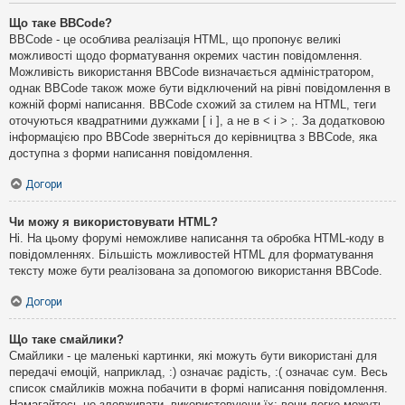
Що таке BBCode?
BBCode - це особлива реалізація HTML, що пропонує великі
можливості щодо форматування окремих частин повідомлення.
Можливість використання BBCode визначається адміністратором,
однак BBCode також може бути відключений на рівні повідомлення в
кожній формі написання. BBCode схожий за стилем на HTML, теги
оточуються квадратними дужками [ і ], а не в < і > ;. За додатковою
інформацією про BBCode зверніться до керівництва з BBCode, яка
доступна з форми написання повідомлення.
Догори
Чи можу я використовувати HTML?
Ні. На цьому форумі неможливе написання та обробка HTML-коду в
повідомленнях. Більшість можливостей HTML для форматування
тексту може бути реалізована за допомогою використання BBCode.
Догори
Що таке смайлики?
Смайлики - це маленькі картинки, які можуть бути використані для
передачі емоцій, наприклад, :) означає радість, :( означає сум. Весь
список смайликів можна побачити в формі написання повідомлення.
Намагайтесь не зловживати, використовуючи їх: вони легко можуть