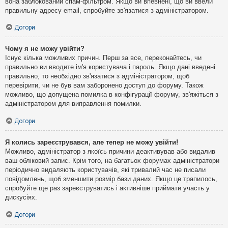
вона заблокований спам-фільтром. Якщо ви впевнені, що ви ввели
правильну адресу email, спробуйте зв'язатися з адміністратором.
Догори
Чому я не можу увійти?
Існує кілька можливих причин. Перш за все, переконайтесь, чи
правильно ви вводите ім'я користувача і пароль. Якщо дані введені
правильно, то необхідно зв'язатися з адміністратором, щоб
перевірити, чи не був вам заборонено доступ до форуму. Також
можливо, що допущена помилка в конфігурації форуму, зв'яжіться з
адміністратором для виправлення помилки.
Догори
Я колись зареєструвався, але тепер не можу увійти!
Можливо, адміністратор з якоїсь причини деактивував або видалив
ваш обліковий запис. Крім того, на багатьох форумах адміністратори
періодично видаляють користувачів, які тривалий час не писали
повідомлень, щоб зменшити розмір бази даних. Якщо це трапилось,
спробуйте ще раз зареєструватись і активніше приймати участь у
дискусіях.
Догори