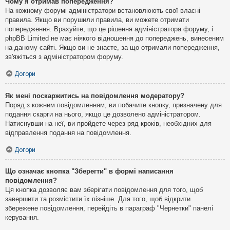
Чому я отримав попередження?
На кожному форумі адміністратори встановлюють свої власні
правила. Якщо ви порушили правила, ви можете отримати
попередження. Врахуйте, що це рішення адміністратора форуму, і
phpBB Limited не має ніякого відношення до попереджень, винесеним
на даному сайті. Якщо ви не знаєте, за що отримали попередження,
зв'яжіться з адміністратором форуму.
Догори
Як мені поскаржитись на повідомлення модератору?
Поряд з кожним повідомленням, ви побачите кнопку, призначену для
подання скарги на нього, якщо це дозволено адміністратором.
Натиснувши на неї, ви пройдете через ряд кроків, необхідних для
відправлення подання на повідомлення.
Догори
Що означає кнопка "Зберегти" в формі написання
повідомлення?
Ця кнопка дозволяє вам зберігати повідомлення для того, щоб
завершити та розмістити їх пізніше. Для того, щоб відкрити
збережене повідомлення, перейдіть в параграф "Чернетки" панелі
керування.