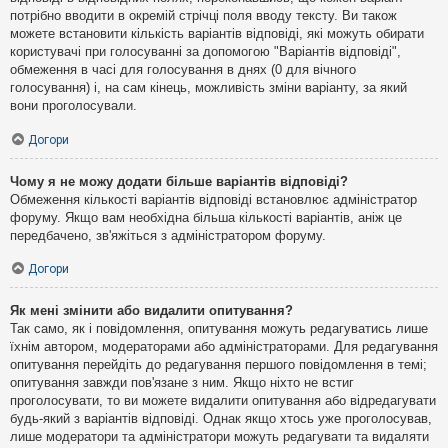
потрібно вводити в окремій стрічці поля вводу тексту. Ви також
можете встановити кількість варіантів відповіді, які можуть обирати
користувачі при голосуванні за допомогою "Варіантів відповіді",
обмеження в часі для голосування в днях (0 для вічного
голосування) і, на сам кінець, можливість зміни варіанту, за який
вони проголосували.
Догори
Чому я не можу додати більше варіантів відповіді?
Обмеження кількості варіантів відповіді встановлює адміністратор
форуму. Якщо вам необхідна більша кількості варіантів, аніж це
передбачено, зв'яжіться з адміністратором форуму.
Догори
Як мені змінити або видалити опитування?
Так само, як і повідомлення, опитування можуть редагуватись лише
їхнім автором, модераторами або адміністраторами. Для редагування
опитування перейдіть до редагування першого повідомлення в темі;
опитування завжди пов'язане з ним. Якщо ніхто не встиг
проголосувати, то ви можете видалити опитування або відредагувати
будь-який з варіантів відповіді. Однак якщо хтось уже проголосував,
лише модератори та адміністратори можуть редагувати та видаляти