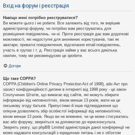
Вхід на форум і реєстрація
Навіщо мені потрібно реєструватися?
Ви можете цього і не робити. Все залежить від того, як вирішив
адміністратор форуму, чи потрібно вам реєструватись для
розміщення повідомлень, чи ні. Проте реєстрація дає вам додаткові
можливості, які недоступні для анонімних користувачів, такі як
аватари, приватні повідомлення, відсилання email-повідомлень,
участь в групах і т. д. Реєстрація займе у вас всього декілька
хвилин, тому ми рекомендуємо це зробити.
Догори
Що таке COPPA?
COPPA (Children's Online Privacy Protection Act of 1998), або Акт про
захист конфіденційності дитини в інтернеті від 1998 року - це закон
Сполучених Штатів, що вимагає від сайтів, які можуть збирати
інформацію від неповнолітніх, віком менше 13 років, мати на це
письмову згоду батьків. Припустимо й інше підтвердження що
опікуни дозволяють збір особистої інформації від неповнолітніх,
віком менше 13 років. Якщо ви не впевнені, чи це може стосуватись
вас або форуму, зверніться за допомогою до юрисконсульта.
Зверніть увагу, що phpBB Limited адміністрація даної конференції не
може надавати консультацій з юридичних питань і не є об'єктом