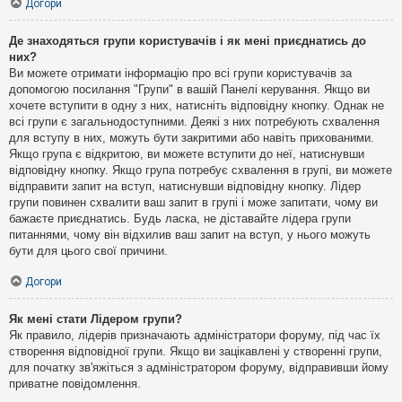
Догори
Де знаходяться групи користувачів і як мені приєднатись до
них?
Ви можете отримати інформацію про всі групи користувачів за
допомогою посилання "Групи" в вашій Панелі керування. Якщо ви
хочете вступити в одну з них, натисніть відповідну кнопку. Однак не
всі групи є загальнодоступними. Деякі з них потребують схвалення
для вступу в них, можуть бути закритими або навіть прихованими.
Якщо група є відкритою, ви можете вступити до неї, натиснувши
відповідну кнопку. Якщо група потребує схвалення в групі, ви можете
відправити запит на вступ, натиснувши відповідну кнопку. Лідер
групи повинен схвалити ваш запит в групі і може запитати, чому ви
бажаєте приєднатись. Будь ласка, не діставайте лідера групи
питаннями, чому він відхилив ваш запит на вступ, у нього можуть
бути для цього свої причини.
Догори
Як мені стати Лідером групи?
Як правило, лідерів призначають адміністратори форуму, під час їх
створення відповідної групи. Якщо ви зацікавлені у створенні групи,
для початку зв'яжіться з адміністратором форуму, відправивши йому
приватне повідомлення.