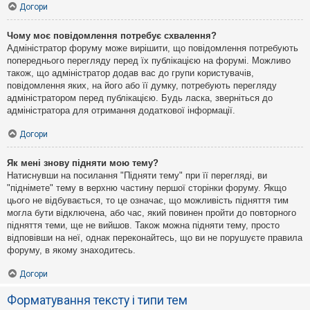
Догори
Чому моє повідомлення потребує схвалення?
Адміністратор форуму може вирішити, що повідомлення потребують
попереднього перегляду перед їх публікацією на форумі. Можливо
також, що адміністратор додав вас до групи користувачів,
повідомлення яких, на його або її думку, потребують перегляду
адміністратором перед публікацією. Будь ласка, зверніться до
адміністратора для отримання додаткової інформації.
Догори
Як мені знову підняти мою тему?
Натиснувши на посилання "Підняти тему" при її перегляді, ви
"піднімете" тему в верхню частину першої сторінки форуму. Якщо
цього не відбувається, то це означає, що можливість підняття тим
могла бути відключена, або час, який повинен пройти до повторного
підняття теми, ще не вийшов. Також можна підняти тему, просто
відповівши на неї, однак переконайтесь, що ви не порушуєте правила
форуму, в якому знаходитесь.
Догори
Форматування тексту і типи тем