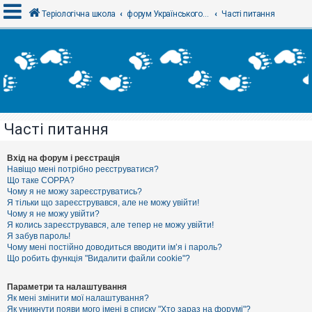
Теріологічна школа
форум Українського теріологічного товариства
Часті питання
В
х
і
д
Часті питання
Р
е
є
Вхід на форум і реєстрація
с
Навіщо мені потрібно реєструватися?
т
Що таке COPPA?
р
Чому я не можу зареєструватись?
а
Я тільки що зареєструвався, але не можу увійти!
ц
Чому я не можу увійти?
і
я
Я колись зареєструвався, але тепер не можу увійти!
Я забув пароль!
Чому мені постійно доводиться вводити ім’я і пароль?
Що робить функція "Видалити файли cookie"?
Т
е
м
Параметри та налаштування
и
Як мені змінити мої налаштування?
б
Як уникнути появи мого імені в списку "Хто зараз на форумі"?