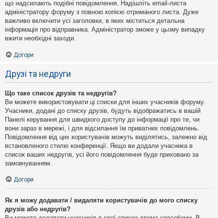
що надсилають подібні повідомлення. Надішліть email-листа
адміністратору форуму з повною копією отриманого листа. Дуже
важливо включити усі заголовки, в яких міститься детальна
інформація про відправника. Адміністратор зможе у цьому випадку
вжити необхідні заходи.
Догори
Друзі та недруги
Що таке список друзів та недругів?
Ви можете використовувати ці списки для інших учасників форуму.
Учасники, додані до списку друзів, будуть відображатись в вашій
Панелі керування для швидкого доступу до інформації про те, чи
вони зараз в мережі, і для відсилання їм приватних повідомлень.
Повідомлення від цих користувачів можуть виділятись, залежно від
встановленого стилю конференції. Якщо ви додали учасника в
список ваших недругів, усі його повідомлення буде приховано за
замовчуванням.
Догори
Як я можу додавати / видаляти користувачів до мого списку
друзів або недругів?
Ви можете додавати учасників в свої списки двома способами. В