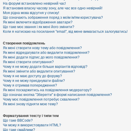
е
На форумі встановлено невірний час!
з
Я встановив власну часову зону, але час все одно невірний!
в
і
Моя рідна мова відсутня у списку!
д
Що означають зображення поряд з моїм ім'ям користувача?
п
Як мені включити відображення аватари?
о
Що таке моє звання і як мені його змінити?
в
Коли я натискаю на посилання "email", від мене вимагається залогуватись!
і
д
е
Створення повідомлень
й
Як мені створити нову тему або повідомлення?
Як мені відредагувати або видалити повідомлення?
Як мені додати підпис до мого повідомлення?
А
Як мені створити опитування?
к
Чому я не можу додати більше варіантів відповіді?
т
Як мені змінити або видалити опитування?
и
Чому я не маю доступу до форуму?
в
Чому я не можу приєднувати файли?
н
Чому я отримав попередження?
і
т
Як мені поскаржитись на повідомлення модератору?
е
Що означає кнопка "Зберегти" в формі написання повідомлення?
м
Чому моє повідомлення потребує схвалення?
и
Як мені знову підняти мою тему?
Форматування тексту і типи тем
П
Що таке BBCode?
о
Чи можу я використовувати HTML?
ш
Що таке смайлики?
у