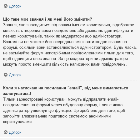
Догори
Що таке моє звання і як мені його змінити?
Звання, яке знаходиться під вашим іменем користувача, відображає
кількість створених вами повідомлень або дозволяє ідентифікувати
певних користувачів, таких як модератори або адміністратори.
Взагалі ви не можете безпосередньо змінювати жодне звання на
форумі, оскільки вони встановлюються адміністратором. Будь ласка,
не засмічуйте форум непотрібними повідомленнями тільки для того,
щоб підвищити своє звання. За це модератори чи адміністратори
можуть просто зменшити кількість написаних вами повідомлень.
Догори
Коли я натискаю на посилання "email", від мене вимагається
залогуватись!
Тільки зареєстровані користувачі можуть відправляти email-
повідомлення на форумі через вбудовану форму, і лише якщо
адміністратор увімкнув цю функцію. Це зроблено для того, щоб
запобігти зловживанню поштовою системою анонімними
користувачами.
Догори