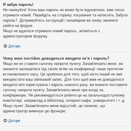
Я забув пароль!
Не панікуйте! Хоча ваш пароль не може бути відновлено, вам легко
отримати новий. Перейдіть на сторінку логування та натисніть
Забули
пароль?
. Дотримуйтесь інструкцій і незабаром ви знову зможете
увійти на форум.
Якщо не вдалося отримати новий пароль, зв'яжіться з
адміністратором форуму.
Догори
Чому мені постійно доводиться вводити ім’я і пароль?
Якщо ви не ставите галочку напроти пункту
Запам'ятати мене
, ви
зможете залишатися під своїм ім'ям на конференції лише протягом
встановленого часу. Це зроблено для того, щоб ніхто інший не зміг
використати ваш обліковий запис. Для того щоб вам не доводилося
вводити ім'я користувача і пароль кожного разу, ви можете поставити
галочку напроти пункту
Запам'ятати мене
при вході на
конференцію. Не рекомендується робити це на загальнодоступному
комп'ютері, наприклад в бібліотеці, інтернет-кафе, університеті і т. д.
Якщо пункт
Запам'ятати мене
відсутній, це означає, що
адміністратор вимкнув цю функцію.
Догори