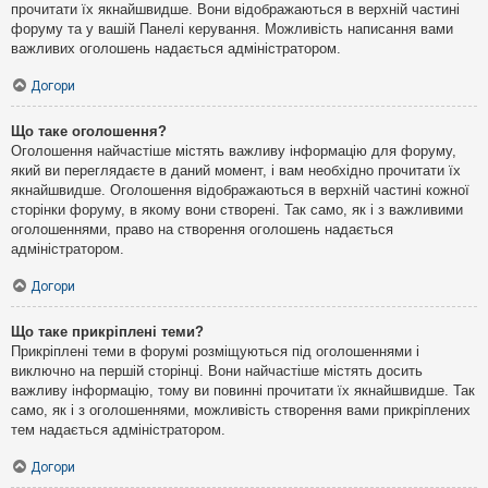
прочитати їх якнайшвидше. Вони відображаються в верхній частині
форуму та у вашій Панелі керування. Можливість написання вами
важливих оголошень надається адміністратором.
Догори
Що таке оголошення?
Оголошення найчастіше містять важливу інформацію для форуму,
який ви переглядаєте в даний момент, і вам необхідно прочитати їх
якнайшвидше. Оголошення відображаються в верхній частині кожної
сторінки форуму, в якому вони створені. Так само, як і з важливими
оголошеннями, право на створення оголошень надається
адміністратором.
Догори
Що таке прикріплені теми?
Прикріплені теми в форумі розміщуються під оголошеннями і
виключно на першій сторінці. Вони найчастіше містять досить
важливу інформацію, тому ви повинні прочитати їх якнайшвидше. Так
само, як і з оголошеннями, можливість створення вами прикріплених
тем надається адміністратором.
Догори