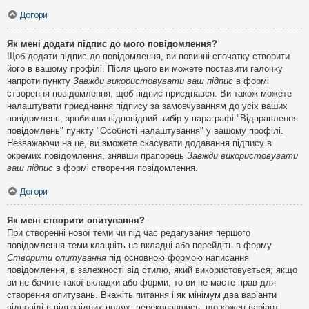
Догори
Як мені додати підпис до мого повідомлення?
Щоб додати підпис до повідомлення, ви повинні спочатку створити
його в вашому профілі. Після цього ви можете поставити галочку
напроти пункту
Завжди використовувати ваш підпис
в формі
створення повідомлення, щоб підпис приєднався. Ви також можете
налаштувати приєднання підпису за замовчуванням до усіх ваших
повідомлень, зробивши відповідний вибір у параграфі "Відправлення
повідомлень" пункту "Особисті налаштування" у вашому профілі.
Незважаючи на це, ви зможете скасувати додавання підпису в
окремих повідомлення, знявши прапорець
Завжди використовувати
ваш підпис
в формі створення повідомлення.
Догори
Як мені створити опитування?
При створенні нової теми чи під час редагування першого
повідомлення теми клацніть на вкладці або перейдіть в форму
Створити опитування
під основною формою написання
повідомлення, в залежності від стилю, який використовується; якщо
ви не бачите такої вкладки або форми, то ви не маєте прав для
створення опитувань. Вкажіть питання і як мінімум два варіанти
відповіді в відповідних полях, переконавшись, що кожен варіант