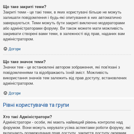
Що таке закриті теми?
Закриті теми - це такі теми, в яких користувачі більше не можуть
залишати повідомлення і будь-які опитування в них автоматично
завершуються. Теми можуть бути закриті виключно модераторами
або адміністраторами форуму. Ви також можете мати можливість
закривати створені вами теми, в залежності від прав, наданих вам
адміністратором.
Догори
Що таке значок теми?
Значки тем - це встановлені автором зображення, які пов'язані з
повідомленнями та відображають їхній зміст. Можливість
використання значків тем залежить від прав доступу, встановлених
адміністратором.
Догори
Рівні користувачів та групи
Хто такі Адміністратори?
Адміністратори - особи, які мають найвищий рівень контролю над
форумом. Вони можуть керувати усіма аспектами роботи форуму, які
включають розмежування прав доступу, закриття доступу окремим