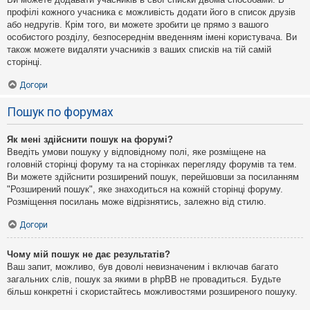
профілі кожного учасника є можливість додати його в список друзів
або недругів. Крім того, ви можете зробити це прямо з вашого
особистого розділу, безпосереднім введенням імені користувача. Ви
також можете видаляти учасників з ваших списків на тій самій
сторінці.
Догори
Пошук по форумах
Як мені здійснити пошук на форумі?
Введіть умови пошуку у відповідному полі, яке розміщене на
головній сторінці форуму та на сторінках перегляду форумів та тем.
Ви можете здійснити розширений пошук, перейшовши за посиланням
"Розширений пошук", яке знаходиться на кожній сторінці форуму.
Розміщення посилань може відрізнятись, залежно від стилю.
Догори
Чому мій пошук не дає результатів?
Ваш запит, можливо, був доволі невизначеним і включав багато
загальних слів, пошук за якими в phpBB не провадиться. Будьте
більш конкретні і скористайтесь можливостями розширеного пошуку.