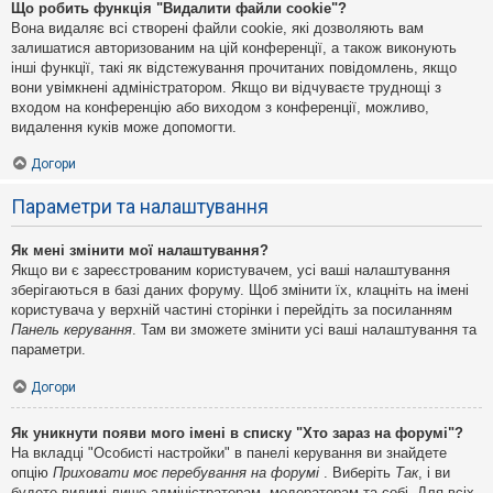
Що робить функція "Видалити файли cookie"?
Вона видаляє всі створені файли cookie, які дозволяють вам
залишатися авторизованим на цій конференції, а також виконують
інші функції, такі як відстежування прочитаних повідомлень, якщо
вони увімкнені адміністратором. Якщо ви відчуваєте труднощі з
входом на конференцію або виходом з конференції, можливо,
видалення куків може допомогти.
Догори
Параметри та налаштування
Як мені змінити мої налаштування?
Якщо ви є зареєстрованим користувачем, усі ваші налаштування
зберігаються в базі даних форуму. Щоб змінити їх, клацніть на імені
користувача у верхній частині сторінки і перейдіть за посиланням
Панель керування
. Там ви зможете змінити усі ваші налаштування та
параметри.
Догори
Як уникнути появи мого імені в списку "Хто зараз на форумі"?
На вкладці "Особисті настройки" в панелі керування ви знайдете
опцію
Приховати моє перебування на форумі
. Виберіть
Так
, і ви
будете видимі лише адміністраторам, модераторам та собі. Для всіх