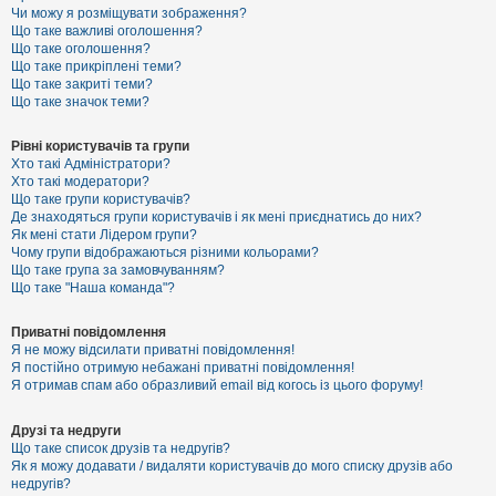
к
Чи можу я розміщувати зображення?
Що таке важливі оголошення?
Що таке оголошення?
Що таке прикріплені теми?
Д
Що таке закриті теми?
о
Що таке значок теми?
п
о
м
Рівні користувачів та групи
о
Хто такі Адміністратори?
г
Хто такі модератори?
а
Що таке групи користувачів?
Де знаходяться групи користувачів і як мені приєднатись до них?
Як мені стати Лідером групи?
Чому групи відображаються різними кольорами?
Що таке група за замовчуванням?
Що таке "Наша команда"?
Приватні повідомлення
Я не можу відсилати приватні повідомлення!
Я постійно отримую небажані приватні повідомлення!
Я отримав спам або образливий email від когось із цього форуму!
Друзі та недруги
Що таке список друзів та недругів?
Як я можу додавати / видаляти користувачів до мого списку друзів або
недругів?