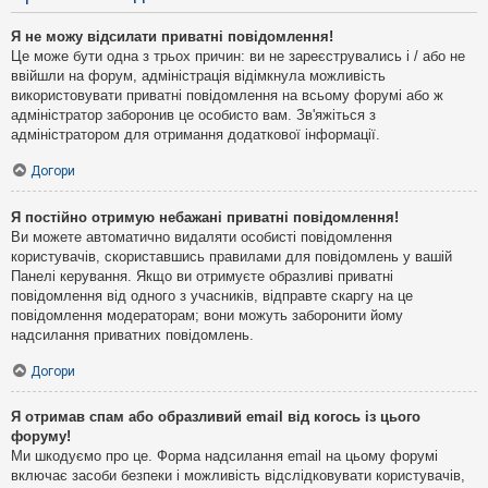
Я не можу відсилати приватні повідомлення!
Це може бути одна з трьох причин: ви не зареєструвались і / або не
ввійшли на форум, адміністрація відімкнула можливість
використовувати приватні повідомлення на всьому форумі або ж
адміністратор заборонив це особисто вам. Зв'яжіться з
адміністратором для отримання додаткової інформації.
Догори
Я постійно отримую небажані приватні повідомлення!
Ви можете автоматично видаляти особисті повідомлення
користувачів, скориставшись правилами для повідомлень у вашій
Панелі керування. Якщо ви отримуєте образливі приватні
повідомлення від одного з учасників, відправте скаргу на це
повідомлення модераторам; вони можуть заборонити йому
надсилання приватних повідомлень.
Догори
Я отримав спам або образливий email від когось із цього
форуму!
Ми шкодуємо про це. Форма надсилання email на цьому форумі
включає засоби безпеки і можливість відслідковувати користувачів,