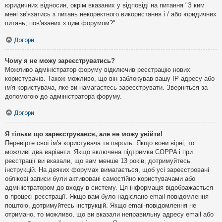
юридичних відносин, окрім вказаних у відповіді на питання "З ким
мені зв'язатись з питань некоректного використання і / або юридичних
питань, пов'язаних з цим форумом?".
Догори
Чому я не можу зареєструватись?
Можливо адміністратор форуму відключив реєстрацію нових
користувачів. Також можливо, що він заблокував вашу IP-адресу або
ім'я користувача, яке ви намагаєтесь зареєструвати. Зверніться за
допомогою до адміністратора форуму.
Догори
Я тільки що зареєструвався, але не можу увійти!
Перевірте свої ім'я користувача та пароль. Якщо вони вірні, то
можливі два варіанти. Якщо включена підтримка COPPA і при
реєстрації ви вказали, що вам менше 13 років, дотримуйтесь
інструкцій. На деяких форумах вимагається, щоб усі зареєстровані
облікові записи були активовані самостійно користувачами або
адміністратором до входу в систему. Ця інформація відображається
в процесі реєстрації. Якщо вам було надіслано email-повідомлення
поштою, дотримуйтесь інструкцій. Якщо email-повідомлення не
отримано, то можливо, що ви вказали неправильну адресу email або