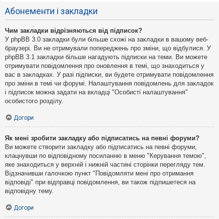
Абонементи і закладки
Чим закладки відрізняються від підписок?
У phpBB 3.0 закладки були більше схожі на закладки в вашому веб-
браузері. Ви не отримували попереджень про зміни, що відбулися. У
phpBB 3.1 закладки більше нагадують підписки на теми. Ви можете
отримувати повідомлення про оновлення в темі, що знаходиться у
вас в закладках. У разі підписки, ви будете отримувати повідомлення
про зміни в темі чи форумі. Налаштування повідомлень для закладок
і підписок можна задати на вкладці "Особисті налаштування"
особистого розділу.
Догори
Як мені зробити закладку або підписатись на певні форуми?
Ви можете створити закладку або підписатись на певні форуми,
клацнувши по відповідному посиланню в меню "Керування темою",
яке знаходиться у верхній і нижній частині сторінки перегляду тем.
Відзначивши галочкою пункт "Повідомляти мені про отримання
відповіді" при відправці повідомлення, ви також підпишетеся на
відповідну тему.
Догори