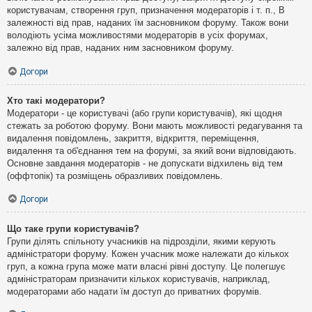
користувачам, створення груп, призначення модераторів і т. п., В
залежності від прав, наданих їм засновником форуму. Також вони
володіють усіма можливостями модераторів в усіх форумах,
залежно від прав, наданих ним засновником форуму.
Догори
Хто такі модератори?
Модератори - це користувачі (або групи користувачів), які щодня
стежать за роботою форуму. Вони мають можливості редагування та
видалення повідомлень, закриття, відкриття, переміщення,
видалення та об'єднання тем на форумі, за який вони відповідають.
Основне завдання модераторів - не допускати відхилень від тем
(оффтопік) та розміщень образливих повідомлень.
Догори
Що таке групи користувачів?
Групи ділять спільноту учасників на підрозділи, якими керують
адміністратори форуму. Кожен учасник може належати до кількох
груп, а кожна група може мати власні рівні доступу. Це полегшує
адміністраторам призначити кількох користувачів, наприклад,
модераторами або надати їм доступ до приватних форумів.