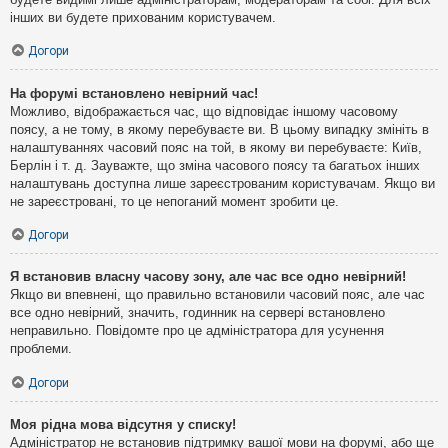
інших ви будете прихованим користувачем.
Догори
На форумі встановлено невірний час!
Можливо, відображається час, що відповідає іншому часовому
поясу, а не тому, в якому перебуваєте ви. В цьому випадку змініть в
налаштуваннях часовий пояс на той, в якому ви перебуваєте: Київ,
Берлін і т. д. Зауважте, що зміна часового поясу та багатьох інших
налаштувань доступна лише зареєстрованим користувачам. Якщо ви
не зареєстровані, то це непоганий момент зробити це.
Догори
Я встановив власну часову зону, але час все одно невірний!
Якщо ви впевнені, що правильно встановили часовий пояс, але час
все одно невірний, значить, годинник на сервері встановлено
неправильно. Повідомте про це адміністратора для усунення
проблеми.
Догори
Моя рідна мова відсутня у списку!
Адміністратор не встановив підтримку вашої мови на форумі, або ще