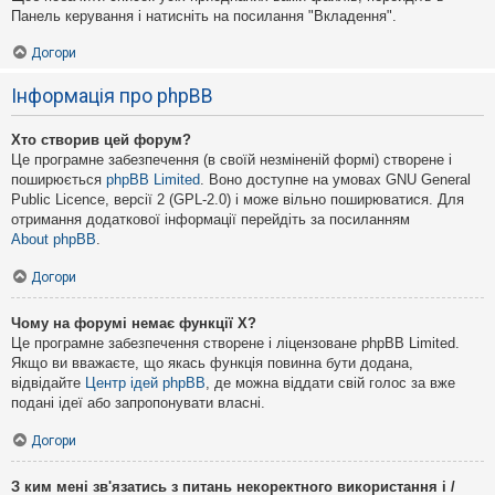
Панель керування і натисніть на посилання "Вкладення".
Догори
Інформація про phpBB
Хто створив цей форум?
Це програмне забезпечення (в своїй незміненій формі) створене і
поширюється
phpBB Limited
. Воно доступне на умовах GNU General
Public Licence, версії 2 (GPL-2.0) і може вільно поширюватися. Для
отримання додаткової інформації перейдіть за посиланням
About phpBB
.
Догори
Чому на форумі немає функції X?
Це програмне забезпечення створене і ліцензоване phpBB Limited.
Якщо ви вважаєте, що якась функція повинна бути додана,
відвідайте
Центр ідей phpBB
, де можна віддати свій голос за вже
подані ідеї або запропонувати власні.
Догори
З ким мені зв'язатись з питань некоректного використання і /