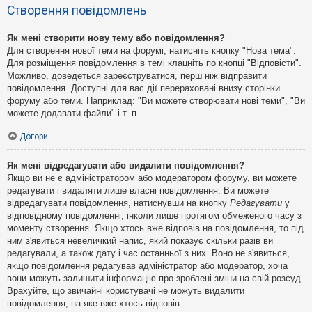
Створення повідомлень
Як мені створити нову тему або повідомлення?
Для створення нової теми на форумі, натисніть кнопку "Нова тема".
Для розміщення повідомлення в темі клацніть по кнопці "Відповісти".
Можливо, доведеться зареєструватися, перш ніж відправити
повідомлення. Доступні для вас дії перераховані внизу сторінки
форуму або теми. Наприклад: "Ви можете створювати нові теми", "Ви
можете додавати файли" і т. п.
Догори
Як мені відредагувати або видалити повідомлення?
Якщо ви не є адміністратором або модератором форуму, ви можете
редагувати і видаляти лише власні повідомлення. Ви можете
відредагувати повідомлення, натиснувши на кнопку
Редагувати
у
відповідному повідомленні, інколи лише протягом обмеженого часу з
моменту створення. Якщо хтось вже відповів на повідомлення, то під
ним з'явиться невеличкий напис, який показує скільки разів ви
редагували, а також дату і час останньої з них. Воно не з'явиться,
якщо повідомлення редагував адміністратор або модератор, хоча
вони можуть залишити інформацію про зроблені зміни на свій розсуд.
Врахуйте, що звичайні користувачі не можуть видалити
повідомлення, на яке вже хтось відповів.