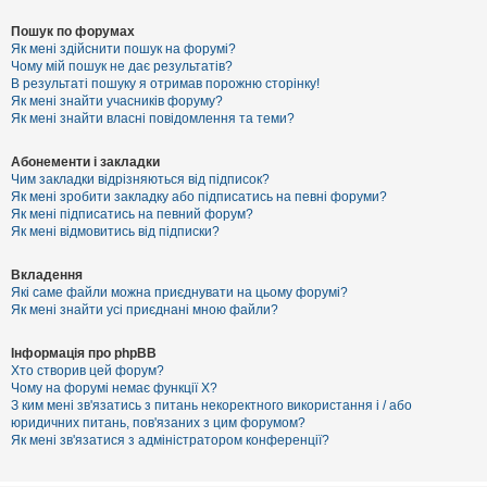
Пошук по форумах
Як мені здійснити пошук на форумі?
Чому мій пошук не дає результатів?
В результаті пошуку я отримав порожню сторінку!
Як мені знайти учасників форуму?
Як мені знайти власні повідомлення та теми?
Абонементи і закладки
Чим закладки відрізняються від підписок?
Як мені зробити закладку або підписатись на певні форуми?
Як мені підписатись на певний форум?
Як мені відмовитись від підписки?
Вкладення
Які саме файли можна приєднувати на цьому форумі?
Як мені знайти усі приєднані мною файли?
Інформація про phpBB
Хто створив цей форум?
Чому на форумі немає функції X?
З ким мені зв'язатись з питань некоректного використання і / або
юридичних питань, пов'язаних з цим форумом?
Як мені зв'язатися з адміністратором конференції?