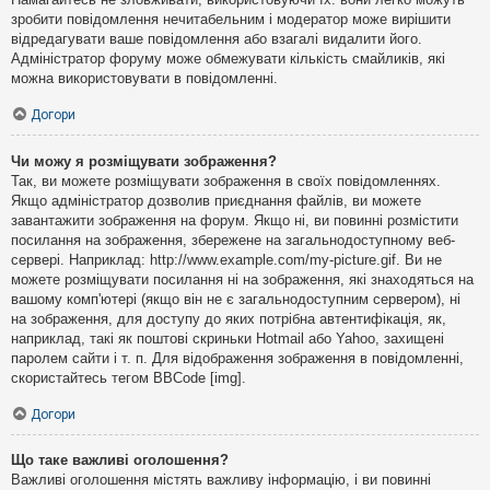
зробити повідомлення нечитабельним і модератор може вирішити
відредагувати ваше повідомлення або взагалі видалити його.
Адміністратор форуму може обмежувати кількість смайликів, які
можна використовувати в повідомленні.
Догори
Чи можу я розміщувати зображення?
Так, ви можете розміщувати зображення в своїх повідомленнях.
Якщо адміністратор дозволив приєднання файлів, ви можете
завантажити зображення на форум. Якщо ні, ви повинні розмістити
посилання на зображення, збережене на загальнодоступному веб-
сервері. Наприклад: http://www.example.com/my-picture.gif. Ви не
можете розміщувати посилання ні на зображення, які знаходяться на
вашому комп'ютері (якщо він не є загальнодоступним сервером), ні
на зображення, для доступу до яких потрібна автентифікація, як,
наприклад, такі як поштові скриньки Hotmail або Yahoo, захищені
паролем сайти і т. п. Для відображення зображення в повідомленні,
скористайтесь тегом BBCode [img].
Догори
Що таке важливі оголошення?
Важливі оголошення містять важливу інформацію, і ви повинні