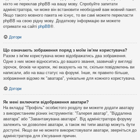
ніхто не переклав phpBB на вашу мову. Спробуйте запитати
адміністратора, чи може він встановити необхідний вам мовний пакет.
Якщо такого мовного пакета не існує, то ви самі можете перекласти
phpBB на свою рідну мову. Додаткову інформацію ви можете
отримати на сайті
phpBB
®.
Догори
Що означають зображення поряд з моїм ім'ям користувача?
Разом з ім'ям користувача може відображатись два зображення.
Одне з них може відноситись до вашого звання, зазвичай у вигляді
зірочок, блоків чи крапок, які вказують на те, скільки повідомлень ви
написали, або на ваш статус на форумі. Інше, як правило більше,
зображення відомо як "аватара", унікальне для кожного користувача.
Догори
Як мені включити відображення аватари?
На вкладці "Профіль" особистого розділу ви можете додати аватару
з використанням різних інструментів: "Галерея аватар", "Віддалена
аватара" або "Завантажувана аватара". Від адміністратора форуму
залежить чи дозволені аватари, а також які типи аватар можуть бути
доступні. Якщо ви не можете використовувати аватари, зверніться до
адміністратора для з'ясування причин.