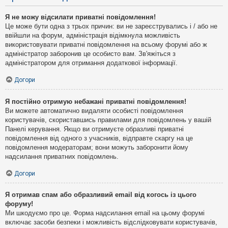
Я не можу відсилати приватні повідомлення!
Це може бути одна з трьох причин: ви не зареєструвались і / або не
ввійшли на форум, адміністрація відімкнула можливість
використовувати приватні повідомлення на всьому форумі або ж
адміністратор заборонив це особисто вам. Зв'яжіться з
адміністратором для отримання додаткової інформації.
Догори
Я постійно отримую небажані приватні повідомлення!
Ви можете автоматично видаляти особисті повідомлення
користувачів, скориставшись правилами для повідомлень у вашій
Панелі керування. Якщо ви отримуєте образливі приватні
повідомлення від одного з учасників, відправте скаргу на це
повідомлення модераторам; вони можуть заборонити йому
надсилання приватних повідомлень.
Догори
Я отримав спам або образливий email від когось із цього
форуму!
Ми шкодуємо про це. Форма надсилання email на цьому форумі
включає засоби безпеки і можливість відслідковувати користувачів,