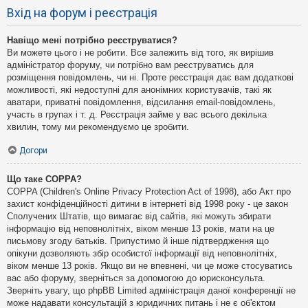
Вхід на форум і реєстрація
Навіщо мені потрібно реєструватися?
Ви можете цього і не робити. Все залежить від того, як вирішив
адміністратор форуму, чи потрібно вам реєструватись для
розміщення повідомлень, чи ні. Проте реєстрація дає вам додаткові
можливості, які недоступні для анонімних користувачів, такі як
аватари, приватні повідомлення, відсилання email-повідомлень,
участь в групах і т. д. Реєстрація займе у вас всього декілька
хвилин, тому ми рекомендуємо це зробити.
Догори
Що таке COPPA?
COPPA (Children's Online Privacy Protection Act of 1998), або Акт про
захист конфіденційності дитини в інтернеті від 1998 року - це закон
Сполучених Штатів, що вимагає від сайтів, які можуть збирати
інформацію від неповнолітніх, віком менше 13 років, мати на це
письмову згоду батьків. Припустимо й інше підтвердження що
опікуни дозволяють збір особистої інформації від неповнолітніх,
віком менше 13 років. Якщо ви не впевнені, чи це може стосуватись
вас або форуму, зверніться за допомогою до юрисконсульта.
Зверніть увагу, що phpBB Limited адміністрація даної конференції не
може надавати консультацій з юридичних питань і не є об'єктом