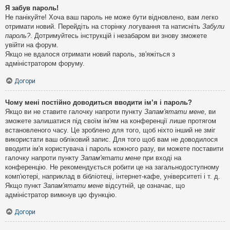
Я забув пароль!
Не панікуйте! Хоча ваш пароль не може бути відновлено, вам легко
отримати новий. Перейдіть на сторінку логування та натисніть
Забули
пароль?
. Дотримуйтесь інструкцій і незабаром ви знову зможете
увійти на форум.
Якщо не вдалося отримати новий пароль, зв'яжіться з
адміністратором форуму.
Догори
Чому мені постійно доводиться вводити ім’я і пароль?
Якщо ви не ставите галочку напроти пункту
Запам'ятати мене
, ви
зможете залишатися під своїм ім'ям на конференції лише протягом
встановленого часу. Це зроблено для того, щоб ніхто інший не зміг
використати ваш обліковий запис. Для того щоб вам не доводилося
вводити ім'я користувача і пароль кожного разу, ви можете поставити
галочку напроти пункту
Запам'ятати мене
при вході на
конференцію. Не рекомендується робити це на загальнодоступному
комп'ютері, наприклад в бібліотеці, інтернет-кафе, університеті і т. д.
Якщо пункт
Запам'ятати мене
відсутній, це означає, що
адміністратор вимкнув цю функцію.
Догори