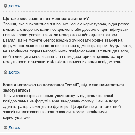
Догори
Що таке моє звання і як мені його змінити?
Звання, яке знаходиться під вашим іменем користувача, відображає
кількість створених вами повідомлень або дозволяє ідентифікувати
певних користувачів, таких як модератори або адміністратори.
Взагалі ви не можете безпосередньо змінювати жодне звання на
форумі, оскільки вони встановлюються адміністратором. Будь ласка,
не засмічуйте форум непотрібними повідомленнями тільки для того,
щоб підвищити своє звання. За це модератори чи адміністратори
можуть просто зменшити кількість написаних вами повідомлень.
Догори
Коли я натискаю на посилання "email", від мене вимагається
залогуватись!
Тільки зареєстровані користувачі можуть відправляти email-
повідомлення на форумі через вбудовану форму, і лише якщо
адміністратор увімкнув цю функцію. Це зроблено для того, щоб
запобігти зловживанню поштовою системою анонімними
користувачами.
Догори