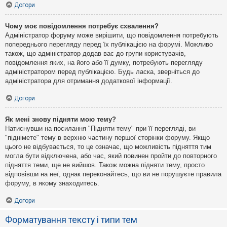
Догори
Чому моє повідомлення потребує схвалення?
Адміністратор форуму може вирішити, що повідомлення потребують
попереднього перегляду перед їх публікацією на форумі. Можливо
також, що адміністратор додав вас до групи користувачів,
повідомлення яких, на його або її думку, потребують перегляду
адміністратором перед публікацією. Будь ласка, зверніться до
адміністратора для отримання додаткової інформації.
Догори
Як мені знову підняти мою тему?
Натиснувши на посилання "Підняти тему" при її перегляді, ви
"піднімете" тему в верхню частину першої сторінки форуму. Якщо
цього не відбувається, то це означає, що можливість підняття тим
могла бути відключена, або час, який повинен пройти до повторного
підняття теми, ще не вийшов. Також можна підняти тему, просто
відповівши на неї, однак переконайтесь, що ви не порушуєте правила
форуму, в якому знаходитесь.
Догори
Форматування тексту і типи тем