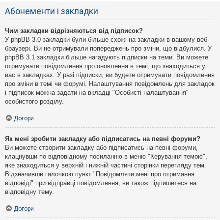
Абонементи і закладки
Чим закладки відрізняються від підписок?
У phpBB 3.0 закладки були більше схожі на закладки в вашому веб-
браузері. Ви не отримували попереджень про зміни, що відбулися. У
phpBB 3.1 закладки більше нагадують підписки на теми. Ви можете
отримувати повідомлення про оновлення в темі, що знаходиться у
вас в закладках. У разі підписки, ви будете отримувати повідомлення
про зміни в темі чи форумі. Налаштування повідомлень для закладок
і підписок можна задати на вкладці "Особисті налаштування"
особистого розділу.
Догори
Як мені зробити закладку або підписатись на певні форуми?
Ви можете створити закладку або підписатись на певні форуми,
клацнувши по відповідному посиланню в меню "Керування темою",
яке знаходиться у верхній і нижній частині сторінки перегляду тем.
Відзначивши галочкою пункт "Повідомляти мені про отримання
відповіді" при відправці повідомлення, ви також підпишетеся на
відповідну тему.
Догори