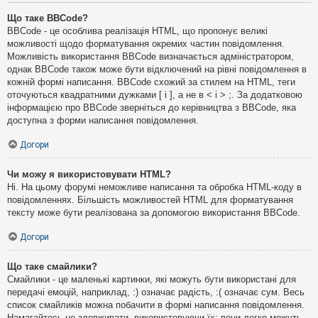
Що таке BBCode?
BBCode - це особлива реалізація HTML, що пропонує великі
можливості щодо форматування окремих частин повідомлення.
Можливість використання BBCode визначається адміністратором,
однак BBCode також може бути відключений на рівні повідомлення в
кожній формі написання. BBCode схожий за стилем на HTML, теги
оточуються квадратними дужками [ і ], а не в < і > ;. За додатковою
інформацією про BBCode зверніться до керівництва з BBCode, яка
доступна з форми написання повідомлення.
Догори
Чи можу я використовувати HTML?
Ні. На цьому форумі неможливе написання та обробка HTML-коду в
повідомленнях. Більшість можливостей HTML для форматування
тексту може бути реалізована за допомогою використання BBCode.
Догори
Що таке смайлики?
Смайлики - це маленькі картинки, які можуть бути використані для
передачі емоцій, наприклад, :) означає радість, :( означає сум. Весь
список смайликів можна побачити в формі написання повідомлення.
Намагайтесь не зловживати, використовуючи їх: вони легко можуть