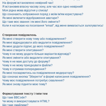
е
На форумі встановлено невірний час!
з
Я встановив власну часову зону, але час все одно невірний!
в
і
Моя рідна мова відсутня у списку!
д
Що означають зображення поряд з моїм ім'ям користувача?
п
Як мені включити відображення аватари?
о
Що таке моє звання і як мені його змінити?
в
Коли я натискаю на посилання "email", від мене вимагається залогуватись!
і
д
е
Створення повідомлень
й
Як мені створити нову тему або повідомлення?
Як мені відредагувати або видалити повідомлення?
Як мені додати підпис до мого повідомлення?
А
Як мені створити опитування?
к
Чому я не можу додати більше варіантів відповіді?
т
Як мені змінити або видалити опитування?
и
Чому я не маю доступу до форуму?
в
Чому я не можу приєднувати файли?
н
Чому я отримав попередження?
і
т
Як мені поскаржитись на повідомлення модератору?
е
Що означає кнопка "Зберегти" в формі написання повідомлення?
м
Чому моє повідомлення потребує схвалення?
и
Як мені знову підняти мою тему?
Форматування тексту і типи тем
П
Що таке BBCode?
о
Чи можу я використовувати HTML?
ш
Що таке смайлики?
у