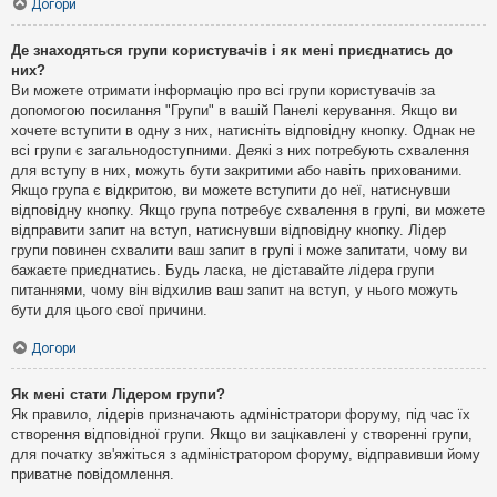
Догори
Де знаходяться групи користувачів і як мені приєднатись до
них?
Ви можете отримати інформацію про всі групи користувачів за
допомогою посилання "Групи" в вашій Панелі керування. Якщо ви
хочете вступити в одну з них, натисніть відповідну кнопку. Однак не
всі групи є загальнодоступними. Деякі з них потребують схвалення
для вступу в них, можуть бути закритими або навіть прихованими.
Якщо група є відкритою, ви можете вступити до неї, натиснувши
відповідну кнопку. Якщо група потребує схвалення в групі, ви можете
відправити запит на вступ, натиснувши відповідну кнопку. Лідер
групи повинен схвалити ваш запит в групі і може запитати, чому ви
бажаєте приєднатись. Будь ласка, не діставайте лідера групи
питаннями, чому він відхилив ваш запит на вступ, у нього можуть
бути для цього свої причини.
Догори
Як мені стати Лідером групи?
Як правило, лідерів призначають адміністратори форуму, під час їх
створення відповідної групи. Якщо ви зацікавлені у створенні групи,
для початку зв'яжіться з адміністратором форуму, відправивши йому
приватне повідомлення.