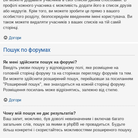
профілі кожного учасника є можливість додати його в список друзів
або недругів. Крім того, ви можете зробити це прямо з вашого
особистого розділу, безпосереднім введенням імені користувача. Ви
також можете видаляти учасників з ваших списків на тій самій
сторінці.
Догори
Пошук по форумах
Як мені здійснити пошук на форумі?
Введіть умови пошуку у відповідному полі, яке розміщене на
головній сторінці форуму та на сторінках перегляду форумів та тем.
Ви можете здійснити розширений пошук, перейшовши за посиланням
"Розширений пошук", яке знаходиться на кожній сторінці форуму.
Розміщення посилань може відрізнятись, залежно від стилю.
Догори
Чому мій пошук не дає результатів?
Ваш запит, можливо, був доволі невизначеним і включав багато
загальних слів, пошук за якими в phpBB не провадиться. Будьте
більш конкретні і скористайтесь можливостями розширеного пошуку.