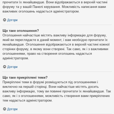
прочитати їх якнайшвидше. Вони відображаються в верхній частині
форуму та у вашій Панелі керування. Можливість написання вами
важливих оголошень надається адміністратором.
Догори
Що таке оголошення?
Оголошення найчастіше містять важливу інформацію для форуму,
який ви переглядаєте в даний момент, і вам необхідно прочитати їх
якнайшвидше. Оголошення відображаються в верхній частині кожної
сторінки форуму, в якому вони створені. Так само, як і з важливими
оголошеннями, право на створення оголошень надається
адміністратором.
Догори
Що таке прикріплені теми?
Прикріплені теми в форумі розміщуються під оголошеннями і
виключно на першій сторінці. Вони найчастіше містять досить
важливу інформацію, тому ви повинні прочитати їх якнайшвидше. Так
само, як і з оголошеннями, можливість створення вами прикріплених
тем надається адміністратором.
Догори