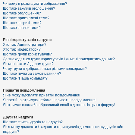
к
Чи можу я розміщувати зображення?
Що таке важливі оголошення?
Що таке оголошення?
Що таке прикріплені теми?
Д
Що таке закриті теми?
о
Що таке значок теми?
п
о
м
Рівні користувачів та групи
о
Хто такі Адміністратори?
г
Хто такі модератори?
а
Що таке групи користувачів?
Де знаходяться групи користувачів і як мені приєднатись до них?
Як мені стати Лідером групи?
Чому групи відображаються різними кольорами?
Що таке група за замовчуванням?
Що таке "Наша команда"?
Приватні повідомлення
Я не можу відсилати приватні повідомлення!
Я постійно отримую небажані приватні повідомлення!
Я отримав спам або образливий email від когось із цього форуму!
Друзі та недруги
Що таке список друзів та недругів?
Як я можу додавати / видаляти користувачів до мого списку друзів або
недругів?