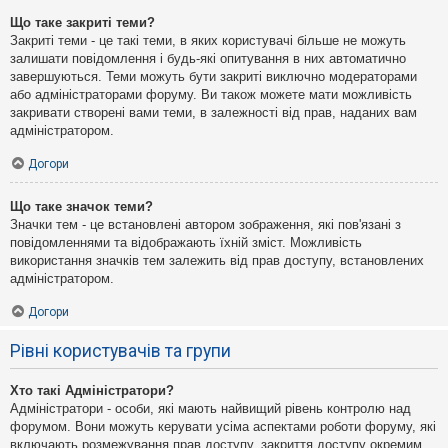
Що таке закриті теми?
Закриті теми - це такі теми, в яких користувачі більше не можуть
залишати повідомлення і будь-які опитування в них автоматично
завершуються. Теми можуть бути закриті виключно модераторами
або адміністраторами форуму. Ви також можете мати можливість
закривати створені вами теми, в залежності від прав, наданих вам
адміністратором.
Догори
Що таке значок теми?
Значки тем - це встановлені автором зображення, які пов'язані з
повідомленнями та відображають їхній зміст. Можливість
використання значків тем залежить від прав доступу, встановлених
адміністратором.
Догори
Рівні користувачів та групи
Хто такі Адміністратори?
Адміністратори - особи, які мають найвищий рівень контролю над
форумом. Вони можуть керувати усіма аспектами роботи форуму, які
включають розмежування прав доступу, закриття доступу окремим