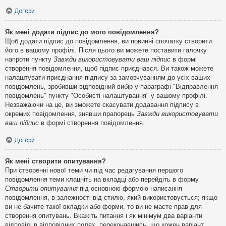
Догори
Як мені додати підпис до мого повідомлення?
Щоб додати підпис до повідомлення, ви повинні спочатку створити
його в вашому профілі. Після цього ви можете поставити галочку
напроти пункту
Завжди використовувати ваш підпис
в формі
створення повідомлення, щоб підпис приєднався. Ви також можете
налаштувати приєднання підпису за замовчуванням до усіх ваших
повідомлень, зробивши відповідний вибір у параграфі "Відправлення
повідомлень" пункту "Особисті налаштування" у вашому профілі.
Незважаючи на це, ви зможете скасувати додавання підпису в
окремих повідомлення, знявши прапорець
Завжди використовувати
ваш підпис
в формі створення повідомлення.
Догори
Як мені створити опитування?
При створенні нової теми чи під час редагування першого
повідомлення теми клацніть на вкладці або перейдіть в форму
Створити опитування
під основною формою написання
повідомлення, в залежності від стилю, який використовується; якщо
ви не бачите такої вкладки або форми, то ви не маєте прав для
створення опитувань. Вкажіть питання і як мінімум два варіанти
відповіді в відповідних полях, переконавшись, що кожен варіант