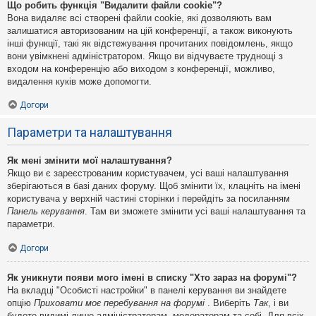
Що робить функція "Видалити файли cookie"?
Вона видаляє всі створені файли cookie, які дозволяють вам
залишатися авторизованим на цій конференції, а також виконують
інші функції, такі як відстежування прочитаних повідомлень, якщо
вони увімкнені адміністратором. Якщо ви відчуваєте труднощі з
входом на конференцію або виходом з конференції, можливо,
видалення куків може допомогти.
Догори
Параметри та налаштування
Як мені змінити мої налаштування?
Якщо ви є зареєстрованим користувачем, усі ваші налаштування
зберігаються в базі даних форуму. Щоб змінити їх, клацніть на імені
користувача у верхній частині сторінки і перейдіть за посиланням
Панель керування
. Там ви зможете змінити усі ваші налаштування та
параметри.
Догори
Як уникнути появи мого імені в списку "Хто зараз на форумі"?
На вкладці "Особисті настройки" в панелі керування ви знайдете
опцію
Приховати моє перебування на форумі
. Виберіть
Так
, і ви
будете видимі лише адміністраторам, модераторам та собі. Для всіх