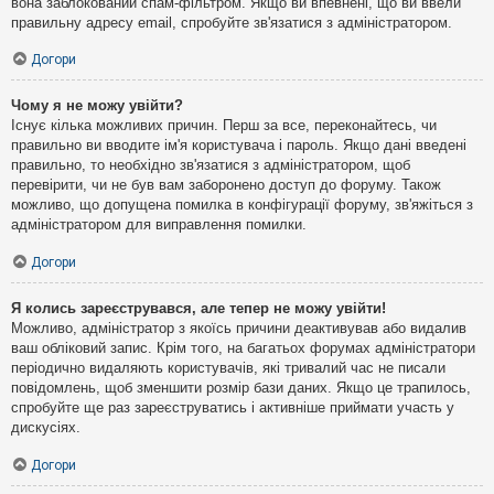
вона заблокований спам-фільтром. Якщо ви впевнені, що ви ввели
правильну адресу email, спробуйте зв'язатися з адміністратором.
Догори
Чому я не можу увійти?
Існує кілька можливих причин. Перш за все, переконайтесь, чи
правильно ви вводите ім'я користувача і пароль. Якщо дані введені
правильно, то необхідно зв'язатися з адміністратором, щоб
перевірити, чи не був вам заборонено доступ до форуму. Також
можливо, що допущена помилка в конфігурації форуму, зв'яжіться з
адміністратором для виправлення помилки.
Догори
Я колись зареєструвався, але тепер не можу увійти!
Можливо, адміністратор з якоїсь причини деактивував або видалив
ваш обліковий запис. Крім того, на багатьох форумах адміністратори
періодично видаляють користувачів, які тривалий час не писали
повідомлень, щоб зменшити розмір бази даних. Якщо це трапилось,
спробуйте ще раз зареєструватись і активніше приймати участь у
дискусіях.
Догори