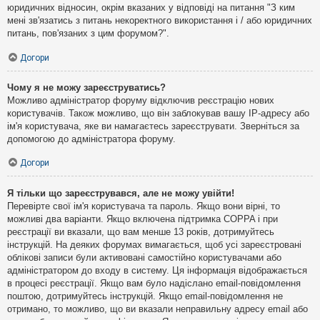
юридичних відносин, окрім вказаних у відповіді на питання "З ким
мені зв'язатись з питань некоректного використання і / або юридичних
питань, пов'язаних з цим форумом?".
Догори
Чому я не можу зареєструватись?
Можливо адміністратор форуму відключив реєстрацію нових
користувачів. Також можливо, що він заблокував вашу IP-адресу або
ім'я користувача, яке ви намагаєтесь зареєструвати. Зверніться за
допомогою до адміністратора форуму.
Догори
Я тільки що зареєструвався, але не можу увійти!
Перевірте свої ім'я користувача та пароль. Якщо вони вірні, то
можливі два варіанти. Якщо включена підтримка COPPA і при
реєстрації ви вказали, що вам менше 13 років, дотримуйтесь
інструкцій. На деяких форумах вимагається, щоб усі зареєстровані
облікові записи були активовані самостійно користувачами або
адміністратором до входу в систему. Ця інформація відображається
в процесі реєстрації. Якщо вам було надіслано email-повідомлення
поштою, дотримуйтесь інструкцій. Якщо email-повідомлення не
отримано, то можливо, що ви вказали неправильну адресу email або