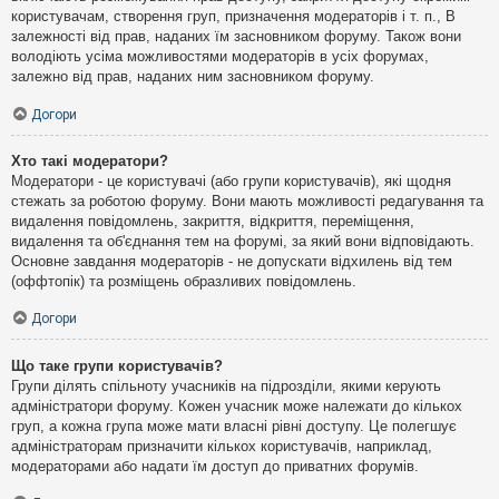
користувачам, створення груп, призначення модераторів і т. п., В
залежності від прав, наданих їм засновником форуму. Також вони
володіють усіма можливостями модераторів в усіх форумах,
залежно від прав, наданих ним засновником форуму.
Догори
Хто такі модератори?
Модератори - це користувачі (або групи користувачів), які щодня
стежать за роботою форуму. Вони мають можливості редагування та
видалення повідомлень, закриття, відкриття, переміщення,
видалення та об'єднання тем на форумі, за який вони відповідають.
Основне завдання модераторів - не допускати відхилень від тем
(оффтопік) та розміщень образливих повідомлень.
Догори
Що таке групи користувачів?
Групи ділять спільноту учасників на підрозділи, якими керують
адміністратори форуму. Кожен учасник може належати до кількох
груп, а кожна група може мати власні рівні доступу. Це полегшує
адміністраторам призначити кількох користувачів, наприклад,
модераторами або надати їм доступ до приватних форумів.