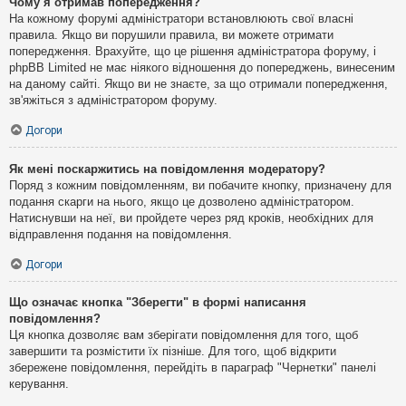
Чому я отримав попередження?
На кожному форумі адміністратори встановлюють свої власні
правила. Якщо ви порушили правила, ви можете отримати
попередження. Врахуйте, що це рішення адміністратора форуму, і
phpBB Limited не має ніякого відношення до попереджень, винесеним
на даному сайті. Якщо ви не знаєте, за що отримали попередження,
зв'яжіться з адміністратором форуму.
Догори
Як мені поскаржитись на повідомлення модератору?
Поряд з кожним повідомленням, ви побачите кнопку, призначену для
подання скарги на нього, якщо це дозволено адміністратором.
Натиснувши на неї, ви пройдете через ряд кроків, необхідних для
відправлення подання на повідомлення.
Догори
Що означає кнопка "Зберегти" в формі написання
повідомлення?
Ця кнопка дозволяє вам зберігати повідомлення для того, щоб
завершити та розмістити їх пізніше. Для того, щоб відкрити
збережене повідомлення, перейдіть в параграф "Чернетки" панелі
керування.