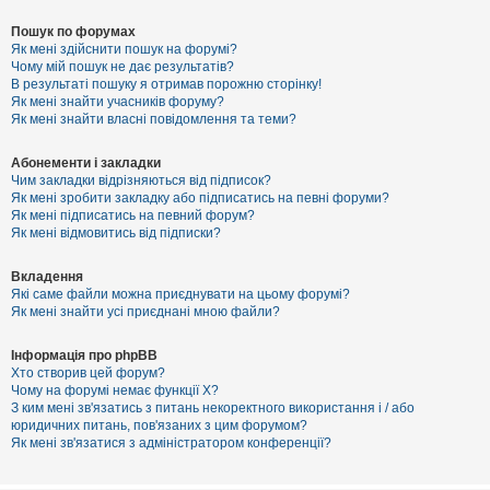
Пошук по форумах
Як мені здійснити пошук на форумі?
Чому мій пошук не дає результатів?
В результаті пошуку я отримав порожню сторінку!
Як мені знайти учасників форуму?
Як мені знайти власні повідомлення та теми?
Абонементи і закладки
Чим закладки відрізняються від підписок?
Як мені зробити закладку або підписатись на певні форуми?
Як мені підписатись на певний форум?
Як мені відмовитись від підписки?
Вкладення
Які саме файли можна приєднувати на цьому форумі?
Як мені знайти усі приєднані мною файли?
Інформація про phpBB
Хто створив цей форум?
Чому на форумі немає функції X?
З ким мені зв'язатись з питань некоректного використання і / або
юридичних питань, пов'язаних з цим форумом?
Як мені зв'язатися з адміністратором конференції?