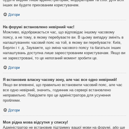
інших ви будете прихованим користувачем.
Догори
На форумі встановлено невірний час!
Можливо, відображається час, що відповідає іншому часовому
поясу, а не тому, в якому перебуваєте ви. В цьому випадку змініть в
налаштуваннях часовий пояс на той, в якому ви перебуваєте: Київ,
Берлін і т. д. Зауважте, що зміна часового поясу та багатьох інших
налаштувань доступна лише зареєстрованим користувачам. Якщо ви
не зареєстровані, то це непоганий момент зробити це.
Догори
Я встановив власну часову зону, але час все одно невірний!
Якщо ви впевнені, що правильно встановили часовий пояс, але час
все одно невірний, значить, годинник на сервері встановлено
неправильно. Повідомте про це адміністратора для усунення
проблеми.
Догори
Моя рідна мова відсутня у списку!
Адміністратор не встановив підтримку вашої мови на форумі, або ще