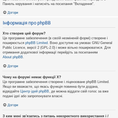
Панель керування і натисніть на посилання "Вкладення".
Догори
Інформація про phpBB
Хто створив цей форум?
Це програмне забезпечення (в своїй незміненій формі) створене і
поширюється
phpBB Limited
. Воно доступне на умовах GNU General
Public Licence, версії 2 (GPL-2.0) і може вільно поширюватися. Для
отримання додаткової інформації перейдіть за посиланням
About phpBB
.
Догори
Чому на форумі немає функції X?
Це програмне забезпечення створене і ліцензоване phpBB Limited.
Якщо ви вважаєте, що якась функція повинна бути додана,
відвідайте
Центр ідей phpBB
, де можна віддати свій голос за вже
подані ідеї або запропонувати власні.
Догори
З ким мені зв'язатись з питань некоректного використання і /