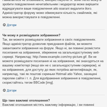
зробити повідомлення нечитабельним і модератор може вирішити
відредагувати ваше повідомлення або взагалі видалити його.
Адміністратор форуму може обмежувати кількість смайликів, які
можна використовувати в повідомленні.
Догори
Чи можу я розміщувати зображення?
Так, ви можете розміщувати зображення в своїх повідомленнях.
Якщо адміністратор дозволив приєднання файлів, ви можете
завантажити зображення на форум. Якщо ні, ви повинні розмістити
посилання на зображення, збережене на загальнодоступному веб-
сервері. Наприклад: http://www.example.com/my-picture.gif. Ви не
можете розміщувати посилання ні на зображення, які знаходяться на
вашому комп'ютері (якщо він не є загальнодоступним сервером), ні
на зображення, для доступу до яких потрібна автентифікація, як,
наприклад, такі як поштові скриньки Hotmail або Yahoo, захищені
паролем сайти і т. п. Для відображення зображення в повідомленні,
скористайтесь тегом BBCode [img].
Догори
Що таке важливі оголошення?
Важливі оголошення містять важливу інформацію, і ви повинні