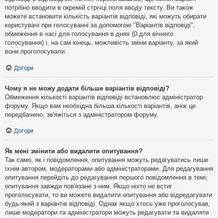
потрібно вводити в окремій стрічці поля вводу тексту. Ви також
можете встановити кількість варіантів відповіді, які можуть обирати
користувачі при голосуванні за допомогою "Варіантів відповіді",
обмеження в часі для голосування в днях (0 для вічного
голосування) і, на сам кінець, можливість зміни варіанту, за який
вони проголосували.
Догори
Чому я не можу додати більше варіантів відповіді?
Обмеження кількості варіантів відповіді встановлює адміністратор
форуму. Якщо вам необхідна більша кількості варіантів, аніж це
передбачено, зв'яжіться з адміністратором форуму.
Догори
Як мені змінити або видалити опитування?
Так само, як і повідомлення, опитування можуть редагуватись лише
їхнім автором, модераторами або адміністраторами. Для редагування
опитування перейдіть до редагування першого повідомлення в темі;
опитування завжди пов'язане з ним. Якщо ніхто не встиг
проголосувати, то ви можете видалити опитування або відредагувати
будь-який з варіантів відповіді. Однак якщо хтось уже проголосував,
лише модератори та адміністратори можуть редагувати та видаляти