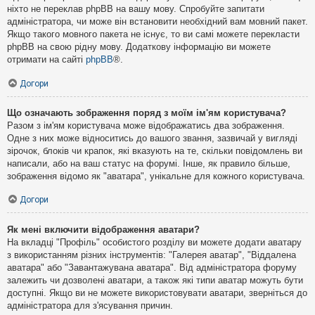
ніхто не переклав phpBB на вашу мову. Спробуйте запитати
адміністратора, чи може він встановити необхідний вам мовний пакет.
Якщо такого мовного пакета не існує, то ви самі можете перекласти
phpBB на свою рідну мову. Додаткову інформацію ви можете
отримати на сайті
phpBB
®.
Догори
Що означають зображення поряд з моїм ім'ям користувача?
Разом з ім'ям користувача може відображатись два зображення.
Одне з них може відноситись до вашого звання, зазвичай у вигляді
зірочок, блоків чи крапок, які вказують на те, скільки повідомлень ви
написали, або на ваш статус на форумі. Інше, як правило більше,
зображення відомо як "аватара", унікальне для кожного користувача.
Догори
Як мені включити відображення аватари?
На вкладці "Профіль" особистого розділу ви можете додати аватару
з використанням різних інструментів: "Галерея аватар", "Віддалена
аватара" або "Завантажувана аватара". Від адміністратора форуму
залежить чи дозволені аватари, а також які типи аватар можуть бути
доступні. Якщо ви не можете використовувати аватари, зверніться до
адміністратора для з'ясування причин.