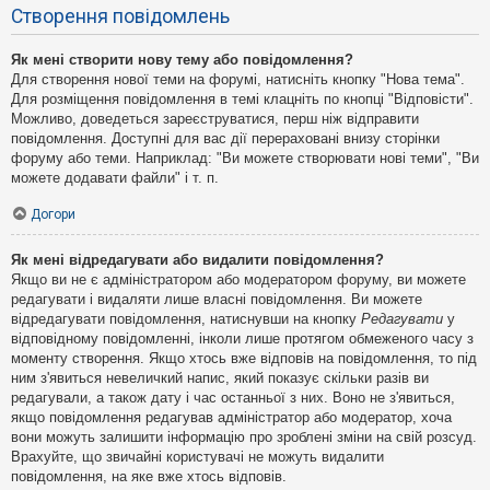
Створення повідомлень
Як мені створити нову тему або повідомлення?
Для створення нової теми на форумі, натисніть кнопку "Нова тема".
Для розміщення повідомлення в темі клацніть по кнопці "Відповісти".
Можливо, доведеться зареєструватися, перш ніж відправити
повідомлення. Доступні для вас дії перераховані внизу сторінки
форуму або теми. Наприклад: "Ви можете створювати нові теми", "Ви
можете додавати файли" і т. п.
Догори
Як мені відредагувати або видалити повідомлення?
Якщо ви не є адміністратором або модератором форуму, ви можете
редагувати і видаляти лише власні повідомлення. Ви можете
відредагувати повідомлення, натиснувши на кнопку
Редагувати
у
відповідному повідомленні, інколи лише протягом обмеженого часу з
моменту створення. Якщо хтось вже відповів на повідомлення, то під
ним з'явиться невеличкий напис, який показує скільки разів ви
редагували, а також дату і час останньої з них. Воно не з'явиться,
якщо повідомлення редагував адміністратор або модератор, хоча
вони можуть залишити інформацію про зроблені зміни на свій розсуд.
Врахуйте, що звичайні користувачі не можуть видалити
повідомлення, на яке вже хтось відповів.