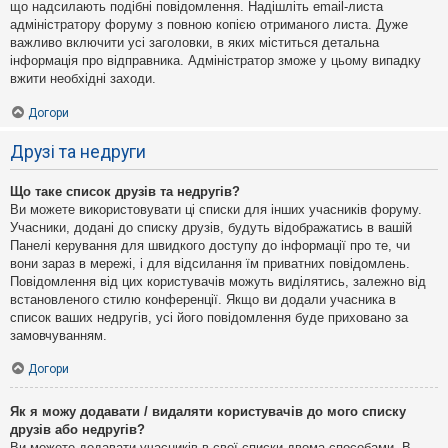
що надсилають подібні повідомлення. Надішліть email-листа
адміністратору форуму з повною копією отриманого листа. Дуже
важливо включити усі заголовки, в яких міститься детальна
інформація про відправника. Адміністратор зможе у цьому випадку
вжити необхідні заходи.
Догори
Друзі та недруги
Що таке список друзів та недругів?
Ви можете використовувати ці списки для інших учасників форуму.
Учасники, додані до списку друзів, будуть відображатись в вашій
Панелі керування для швидкого доступу до інформації про те, чи
вони зараз в мережі, і для відсилання їм приватних повідомлень.
Повідомлення від цих користувачів можуть виділятись, залежно від
встановленого стилю конференції. Якщо ви додали учасника в
список ваших недругів, усі його повідомлення буде приховано за
замовчуванням.
Догори
Як я можу додавати / видаляти користувачів до мого списку
друзів або недругів?
Ви можете додавати учасників в свої списки двома способами. В