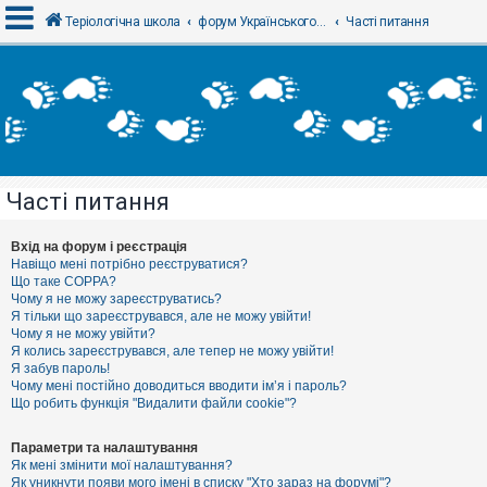
Теріологічна школа
форум Українського теріологічного товариства
Часті питання
В
х
і
д
Часті питання
Р
е
є
Вхід на форум і реєстрація
с
Навіщо мені потрібно реєструватися?
т
Що таке COPPA?
р
Чому я не можу зареєструватись?
а
Я тільки що зареєструвався, але не можу увійти!
ц
Чому я не можу увійти?
і
я
Я колись зареєструвався, але тепер не можу увійти!
Я забув пароль!
Чому мені постійно доводиться вводити ім’я і пароль?
Що робить функція "Видалити файли cookie"?
Т
е
м
Параметри та налаштування
и
Як мені змінити мої налаштування?
б
Як уникнути появи мого імені в списку "Хто зараз на форумі"?