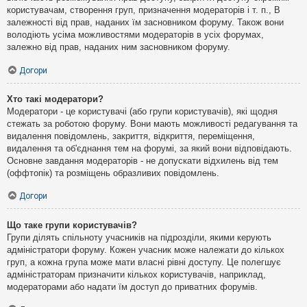
користувачам, створення груп, призначення модераторів і т. п., В
залежності від прав, наданих їм засновником форуму. Також вони
володіють усіма можливостями модераторів в усіх форумах,
залежно від прав, наданих ним засновником форуму.
Догори
Хто такі модератори?
Модератори - це користувачі (або групи користувачів), які щодня
стежать за роботою форуму. Вони мають можливості редагування та
видалення повідомлень, закриття, відкриття, переміщення,
видалення та об'єднання тем на форумі, за який вони відповідають.
Основне завдання модераторів - не допускати відхилень від тем
(оффтопік) та розміщень образливих повідомлень.
Догори
Що таке групи користувачів?
Групи ділять спільноту учасників на підрозділи, якими керують
адміністратори форуму. Кожен учасник може належати до кількох
груп, а кожна група може мати власні рівні доступу. Це полегшує
адміністраторам призначити кількох користувачів, наприклад,
модераторами або надати їм доступ до приватних форумів.