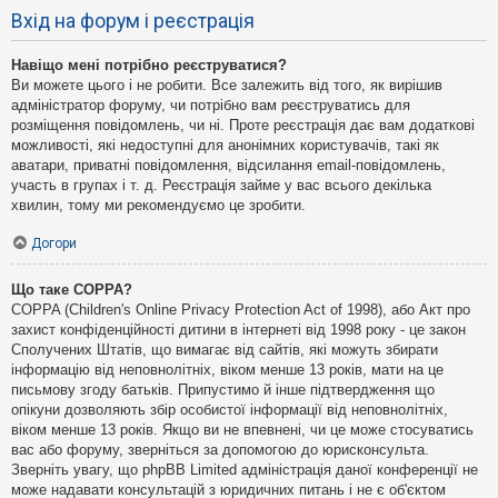
Вхід на форум і реєстрація
Навіщо мені потрібно реєструватися?
Ви можете цього і не робити. Все залежить від того, як вирішив
адміністратор форуму, чи потрібно вам реєструватись для
розміщення повідомлень, чи ні. Проте реєстрація дає вам додаткові
можливості, які недоступні для анонімних користувачів, такі як
аватари, приватні повідомлення, відсилання email-повідомлень,
участь в групах і т. д. Реєстрація займе у вас всього декілька
хвилин, тому ми рекомендуємо це зробити.
Догори
Що таке COPPA?
COPPA (Children's Online Privacy Protection Act of 1998), або Акт про
захист конфіденційності дитини в інтернеті від 1998 року - це закон
Сполучених Штатів, що вимагає від сайтів, які можуть збирати
інформацію від неповнолітніх, віком менше 13 років, мати на це
письмову згоду батьків. Припустимо й інше підтвердження що
опікуни дозволяють збір особистої інформації від неповнолітніх,
віком менше 13 років. Якщо ви не впевнені, чи це може стосуватись
вас або форуму, зверніться за допомогою до юрисконсульта.
Зверніть увагу, що phpBB Limited адміністрація даної конференції не
може надавати консультацій з юридичних питань і не є об'єктом