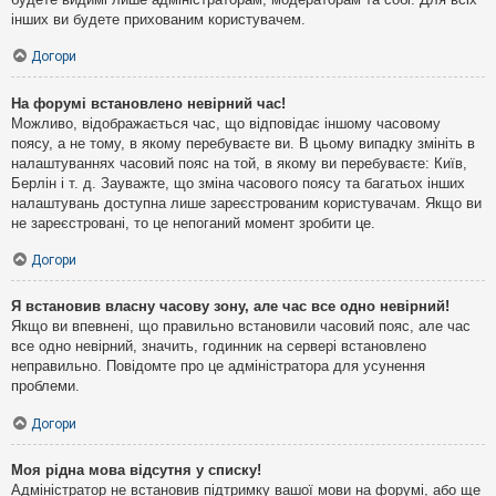
інших ви будете прихованим користувачем.
Догори
На форумі встановлено невірний час!
Можливо, відображається час, що відповідає іншому часовому
поясу, а не тому, в якому перебуваєте ви. В цьому випадку змініть в
налаштуваннях часовий пояс на той, в якому ви перебуваєте: Київ,
Берлін і т. д. Зауважте, що зміна часового поясу та багатьох інших
налаштувань доступна лише зареєстрованим користувачам. Якщо ви
не зареєстровані, то це непоганий момент зробити це.
Догори
Я встановив власну часову зону, але час все одно невірний!
Якщо ви впевнені, що правильно встановили часовий пояс, але час
все одно невірний, значить, годинник на сервері встановлено
неправильно. Повідомте про це адміністратора для усунення
проблеми.
Догори
Моя рідна мова відсутня у списку!
Адміністратор не встановив підтримку вашої мови на форумі, або ще