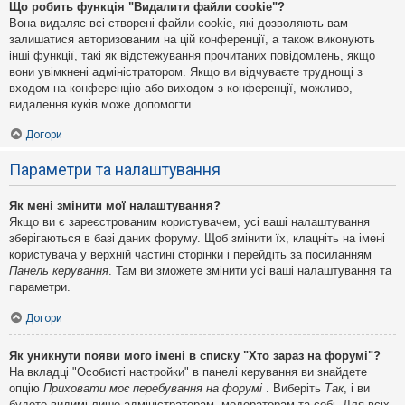
Що робить функція "Видалити файли cookie"?
Вона видаляє всі створені файли cookie, які дозволяють вам
залишатися авторизованим на цій конференції, а також виконують
інші функції, такі як відстежування прочитаних повідомлень, якщо
вони увімкнені адміністратором. Якщо ви відчуваєте труднощі з
входом на конференцію або виходом з конференції, можливо,
видалення куків може допомогти.
Догори
Параметри та налаштування
Як мені змінити мої налаштування?
Якщо ви є зареєстрованим користувачем, усі ваші налаштування
зберігаються в базі даних форуму. Щоб змінити їх, клацніть на імені
користувача у верхній частині сторінки і перейдіть за посиланням
Панель керування
. Там ви зможете змінити усі ваші налаштування та
параметри.
Догори
Як уникнути появи мого імені в списку "Хто зараз на форумі"?
На вкладці "Особисті настройки" в панелі керування ви знайдете
опцію
Приховати моє перебування на форумі
. Виберіть
Так
, і ви
будете видимі лише адміністраторам, модераторам та собі. Для всіх