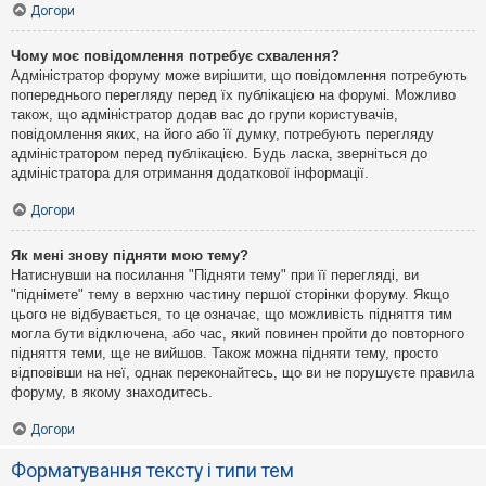
Догори
Чому моє повідомлення потребує схвалення?
Адміністратор форуму може вирішити, що повідомлення потребують
попереднього перегляду перед їх публікацією на форумі. Можливо
також, що адміністратор додав вас до групи користувачів,
повідомлення яких, на його або її думку, потребують перегляду
адміністратором перед публікацією. Будь ласка, зверніться до
адміністратора для отримання додаткової інформації.
Догори
Як мені знову підняти мою тему?
Натиснувши на посилання "Підняти тему" при її перегляді, ви
"піднімете" тему в верхню частину першої сторінки форуму. Якщо
цього не відбувається, то це означає, що можливість підняття тим
могла бути відключена, або час, який повинен пройти до повторного
підняття теми, ще не вийшов. Також можна підняти тему, просто
відповівши на неї, однак переконайтесь, що ви не порушуєте правила
форуму, в якому знаходитесь.
Догори
Форматування тексту і типи тем