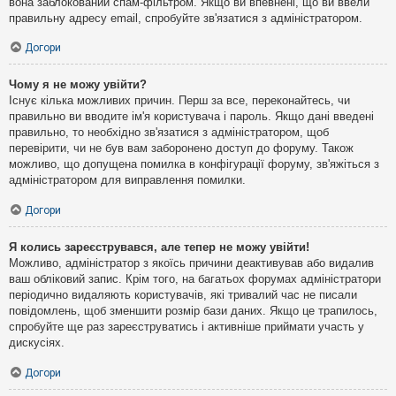
вона заблокований спам-фільтром. Якщо ви впевнені, що ви ввели
правильну адресу email, спробуйте зв'язатися з адміністратором.
Догори
Чому я не можу увійти?
Існує кілька можливих причин. Перш за все, переконайтесь, чи
правильно ви вводите ім'я користувача і пароль. Якщо дані введені
правильно, то необхідно зв'язатися з адміністратором, щоб
перевірити, чи не був вам заборонено доступ до форуму. Також
можливо, що допущена помилка в конфігурації форуму, зв'яжіться з
адміністратором для виправлення помилки.
Догори
Я колись зареєструвався, але тепер не можу увійти!
Можливо, адміністратор з якоїсь причини деактивував або видалив
ваш обліковий запис. Крім того, на багатьох форумах адміністратори
періодично видаляють користувачів, які тривалий час не писали
повідомлень, щоб зменшити розмір бази даних. Якщо це трапилось,
спробуйте ще раз зареєструватись і активніше приймати участь у
дискусіях.
Догори