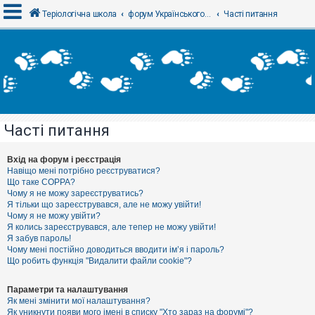
Теріологічна школа
форум Українського теріологічного товариства
Часті питання
В
х
і
д
Часті питання
Р
е
є
Вхід на форум і реєстрація
с
Навіщо мені потрібно реєструватися?
т
Що таке COPPA?
р
Чому я не можу зареєструватись?
а
Я тільки що зареєструвався, але не можу увійти!
ц
Чому я не можу увійти?
і
я
Я колись зареєструвався, але тепер не можу увійти!
Я забув пароль!
Чому мені постійно доводиться вводити ім’я і пароль?
Що робить функція "Видалити файли cookie"?
Т
е
м
Параметри та налаштування
и
Як мені змінити мої налаштування?
б
Як уникнути появи мого імені в списку "Хто зараз на форумі"?