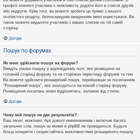
профілі кожного учасника є можливість додати його в список друзів
або недругів. Крім того, ви можете зробити це прямо з вашого
особистого розділу, безпосереднім введенням імені користувача. Ви
також можете видаляти учасників з ваших списків на тій самій
сторінці.
Догори
Пошук по форумах
Як мені здійснити пошук на форумі?
Введіть умови пошуку у відповідному полі, яке розміщене на
головній сторінці форуму та на сторінках перегляду форумів та тем.
Ви можете здійснити розширений пошук, перейшовши за посиланням
"Розширений пошук", яке знаходиться на кожній сторінці форуму.
Розміщення посилань може відрізнятись, залежно від стилю.
Догори
Чому мій пошук не дає результатів?
Ваш запит, можливо, був доволі невизначеним і включав багато
загальних слів, пошук за якими в phpBB не провадиться. Будьте
більш конкретні і скористайтесь можливостями розширеного пошуку.