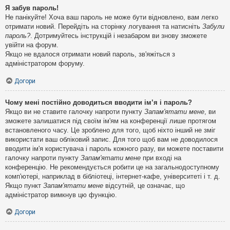
Я забув пароль!
Не панікуйте! Хоча ваш пароль не може бути відновлено, вам легко
отримати новий. Перейдіть на сторінку логування та натисніть
Забули
пароль?
. Дотримуйтесь інструкцій і незабаром ви знову зможете
увійти на форум.
Якщо не вдалося отримати новий пароль, зв'яжіться з
адміністратором форуму.
Догори
Чому мені постійно доводиться вводити ім’я і пароль?
Якщо ви не ставите галочку напроти пункту
Запам'ятати мене
, ви
зможете залишатися під своїм ім'ям на конференції лише протягом
встановленого часу. Це зроблено для того, щоб ніхто інший не зміг
використати ваш обліковий запис. Для того щоб вам не доводилося
вводити ім'я користувача і пароль кожного разу, ви можете поставити
галочку напроти пункту
Запам'ятати мене
при вході на
конференцію. Не рекомендується робити це на загальнодоступному
комп'ютері, наприклад в бібліотеці, інтернет-кафе, університеті і т. д.
Якщо пункт
Запам'ятати мене
відсутній, це означає, що
адміністратор вимкнув цю функцію.
Догори