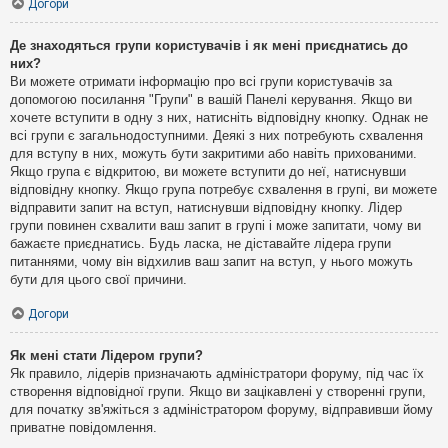
Догори
Де знаходяться групи користувачів і як мені приєднатись до
них?
Ви можете отримати інформацію про всі групи користувачів за
допомогою посилання "Групи" в вашій Панелі керування. Якщо ви
хочете вступити в одну з них, натисніть відповідну кнопку. Однак не
всі групи є загальнодоступними. Деякі з них потребують схвалення
для вступу в них, можуть бути закритими або навіть прихованими.
Якщо група є відкритою, ви можете вступити до неї, натиснувши
відповідну кнопку. Якщо група потребує схвалення в групі, ви можете
відправити запит на вступ, натиснувши відповідну кнопку. Лідер
групи повинен схвалити ваш запит в групі і може запитати, чому ви
бажаєте приєднатись. Будь ласка, не діставайте лідера групи
питаннями, чому він відхилив ваш запит на вступ, у нього можуть
бути для цього свої причини.
Догори
Як мені стати Лідером групи?
Як правило, лідерів призначають адміністратори форуму, під час їх
створення відповідної групи. Якщо ви зацікавлені у створенні групи,
для початку зв'яжіться з адміністратором форуму, відправивши йому
приватне повідомлення.