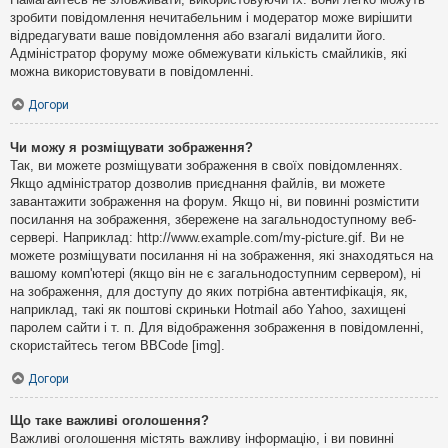
зробити повідомлення нечитабельним і модератор може вирішити
відредагувати ваше повідомлення або взагалі видалити його.
Адміністратор форуму може обмежувати кількість смайликів, які
можна використовувати в повідомленні.
Догори
Чи можу я розміщувати зображення?
Так, ви можете розміщувати зображення в своїх повідомленнях.
Якщо адміністратор дозволив приєднання файлів, ви можете
завантажити зображення на форум. Якщо ні, ви повинні розмістити
посилання на зображення, збережене на загальнодоступному веб-
сервері. Наприклад: http://www.example.com/my-picture.gif. Ви не
можете розміщувати посилання ні на зображення, які знаходяться на
вашому комп'ютері (якщо він не є загальнодоступним сервером), ні
на зображення, для доступу до яких потрібна автентифікація, як,
наприклад, такі як поштові скриньки Hotmail або Yahoo, захищені
паролем сайти і т. п. Для відображення зображення в повідомленні,
скористайтесь тегом BBCode [img].
Догори
Що таке важливі оголошення?
Важливі оголошення містять важливу інформацію, і ви повинні