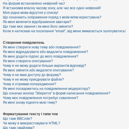
е
На форумі встановлено невірний час!
з
Я встановив власну часову зону, але час все одно невірний!
в
і
Моя рідна мова відсутня у списку!
д
Що означають зображення поряд з моїм ім'ям користувача?
п
Як мені включити відображення аватари?
о
Що таке моє звання і як мені його змінити?
в
Коли я натискаю на посилання "email", від мене вимагається залогуватись!
і
д
е
Створення повідомлень
й
Як мені створити нову тему або повідомлення?
Як мені відредагувати або видалити повідомлення?
Як мені додати підпис до мого повідомлення?
А
Як мені створити опитування?
к
Чому я не можу додати більше варіантів відповіді?
т
Як мені змінити або видалити опитування?
и
Чому я не маю доступу до форуму?
в
Чому я не можу приєднувати файли?
н
Чому я отримав попередження?
і
т
Як мені поскаржитись на повідомлення модератору?
е
Що означає кнопка "Зберегти" в формі написання повідомлення?
м
Чому моє повідомлення потребує схвалення?
и
Як мені знову підняти мою тему?
Форматування тексту і типи тем
П
Що таке BBCode?
о
Чи можу я використовувати HTML?
ш
Що таке смайлики?
у