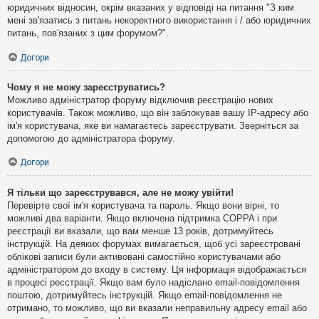
юридичних відносин, окрім вказаних у відповіді на питання "З ким
мені зв'язатись з питань некоректного використання і / або юридичних
питань, пов'язаних з цим форумом?".
Догори
Чому я не можу зареєструватись?
Можливо адміністратор форуму відключив реєстрацію нових
користувачів. Також можливо, що він заблокував вашу IP-адресу або
ім'я користувача, яке ви намагаєтесь зареєструвати. Зверніться за
допомогою до адміністратора форуму.
Догори
Я тільки що зареєструвався, але не можу увійти!
Перевірте свої ім'я користувача та пароль. Якщо вони вірні, то
можливі два варіанти. Якщо включена підтримка COPPA і при
реєстрації ви вказали, що вам менше 13 років, дотримуйтесь
інструкцій. На деяких форумах вимагається, щоб усі зареєстровані
облікові записи були активовані самостійно користувачами або
адміністратором до входу в систему. Ця інформація відображається
в процесі реєстрації. Якщо вам було надіслано email-повідомлення
поштою, дотримуйтесь інструкцій. Якщо email-повідомлення не
отримано, то можливо, що ви вказали неправильну адресу email або