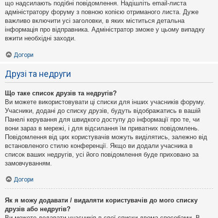
що надсилають подібні повідомлення. Надішліть email-листа
адміністратору форуму з повною копією отриманого листа. Дуже
важливо включити усі заголовки, в яких міститься детальна
інформація про відправника. Адміністратор зможе у цьому випадку
вжити необхідні заходи.
Догори
Друзі та недруги
Що таке список друзів та недругів?
Ви можете використовувати ці списки для інших учасників форуму.
Учасники, додані до списку друзів, будуть відображатись в вашій
Панелі керування для швидкого доступу до інформації про те, чи
вони зараз в мережі, і для відсилання їм приватних повідомлень.
Повідомлення від цих користувачів можуть виділятись, залежно від
встановленого стилю конференції. Якщо ви додали учасника в
список ваших недругів, усі його повідомлення буде приховано за
замовчуванням.
Догори
Як я можу додавати / видаляти користувачів до мого списку
друзів або недругів?
Ви можете додавати учасників в свої списки двома способами. В