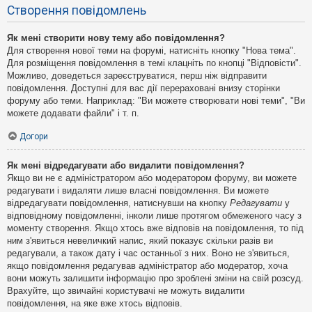
Створення повідомлень
Як мені створити нову тему або повідомлення?
Для створення нової теми на форумі, натисніть кнопку "Нова тема".
Для розміщення повідомлення в темі клацніть по кнопці "Відповісти".
Можливо, доведеться зареєструватися, перш ніж відправити
повідомлення. Доступні для вас дії перераховані внизу сторінки
форуму або теми. Наприклад: "Ви можете створювати нові теми", "Ви
можете додавати файли" і т. п.
Догори
Як мені відредагувати або видалити повідомлення?
Якщо ви не є адміністратором або модератором форуму, ви можете
редагувати і видаляти лише власні повідомлення. Ви можете
відредагувати повідомлення, натиснувши на кнопку
Редагувати
у
відповідному повідомленні, інколи лише протягом обмеженого часу з
моменту створення. Якщо хтось вже відповів на повідомлення, то під
ним з'явиться невеличкий напис, який показує скільки разів ви
редагували, а також дату і час останньої з них. Воно не з'явиться,
якщо повідомлення редагував адміністратор або модератор, хоча
вони можуть залишити інформацію про зроблені зміни на свій розсуд.
Врахуйте, що звичайні користувачі не можуть видалити
повідомлення, на яке вже хтось відповів.