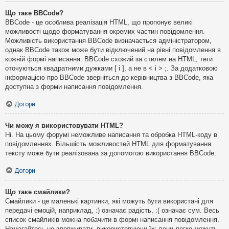
Що таке BBCode?
BBCode - це особлива реалізація HTML, що пропонує великі
можливості щодо форматування окремих частин повідомлення.
Можливість використання BBCode визначається адміністратором,
однак BBCode також може бути відключений на рівні повідомлення в
кожній формі написання. BBCode схожий за стилем на HTML, теги
оточуються квадратними дужками [ і ], а не в < і > ;. За додатковою
інформацією про BBCode зверніться до керівництва з BBCode, яка
доступна з форми написання повідомлення.
Догори
Чи можу я використовувати HTML?
Ні. На цьому форумі неможливе написання та обробка HTML-коду в
повідомленнях. Більшість можливостей HTML для форматування
тексту може бути реалізована за допомогою використання BBCode.
Догори
Що таке смайлики?
Смайлики - це маленькі картинки, які можуть бути використані для
передачі емоцій, наприклад, :) означає радість, :( означає сум. Весь
список смайликів можна побачити в формі написання повідомлення.
Намагайтесь не зловживати, використовуючи їх: вони легко можуть