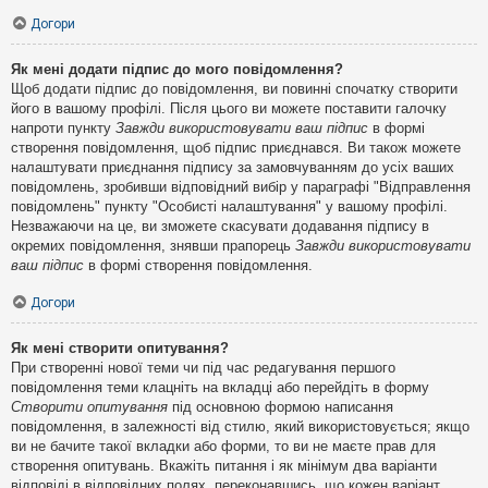
Догори
Як мені додати підпис до мого повідомлення?
Щоб додати підпис до повідомлення, ви повинні спочатку створити
його в вашому профілі. Після цього ви можете поставити галочку
напроти пункту
Завжди використовувати ваш підпис
в формі
створення повідомлення, щоб підпис приєднався. Ви також можете
налаштувати приєднання підпису за замовчуванням до усіх ваших
повідомлень, зробивши відповідний вибір у параграфі "Відправлення
повідомлень" пункту "Особисті налаштування" у вашому профілі.
Незважаючи на це, ви зможете скасувати додавання підпису в
окремих повідомлення, знявши прапорець
Завжди використовувати
ваш підпис
в формі створення повідомлення.
Догори
Як мені створити опитування?
При створенні нової теми чи під час редагування першого
повідомлення теми клацніть на вкладці або перейдіть в форму
Створити опитування
під основною формою написання
повідомлення, в залежності від стилю, який використовується; якщо
ви не бачите такої вкладки або форми, то ви не маєте прав для
створення опитувань. Вкажіть питання і як мінімум два варіанти
відповіді в відповідних полях, переконавшись, що кожен варіант