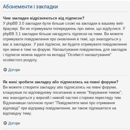
Абонементи і закладки
Чим закладки відрізняються від підписок?
У phpBB 3.0 закладки були більше схожі на закладки в вашому веб-
браузері. Ви не отримували попереджень про зміни, що відбулися. У
phpBB 3.1 закладки більше нагадують підписки на теми. Ви можете
отримувати повідомлення про оновлення в темі, що знаходиться у
вас в закладках. У разі підписки, ви будете отримувати повідомлення
про зміни в темі чи форумі. Налаштування повідомлень для закладок
і підписок можна задати на вкладці "Особисті налаштування"
особистого розділу.
Догори
Як мені зробити закладку або підписатись на певні форуми?
Ви можете створити закладку або підписатись на певні форуми,
клацнувши по відповідному посиланню в меню "Керування темою",
яке знаходиться у верхній і нижній частині сторінки перегляду тем.
Відзначивши галочкою пункт "Повідомляти мені про отримання
відповіді" при відправці повідомлення, ви також підпишетеся на
відповідну тему.
Догори