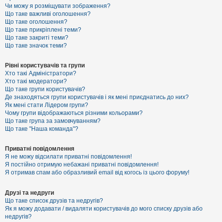
к
Чи можу я розміщувати зображення?
Що таке важливі оголошення?
Що таке оголошення?
Що таке прикріплені теми?
Д
Що таке закриті теми?
о
Що таке значок теми?
п
о
м
Рівні користувачів та групи
о
Хто такі Адміністратори?
г
Хто такі модератори?
а
Що таке групи користувачів?
Де знаходяться групи користувачів і як мені приєднатись до них?
Як мені стати Лідером групи?
Чому групи відображаються різними кольорами?
Що таке група за замовчуванням?
Що таке "Наша команда"?
Приватні повідомлення
Я не можу відсилати приватні повідомлення!
Я постійно отримую небажані приватні повідомлення!
Я отримав спам або образливий email від когось із цього форуму!
Друзі та недруги
Що таке список друзів та недругів?
Як я можу додавати / видаляти користувачів до мого списку друзів або
недругів?