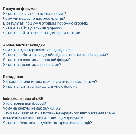
Пошук по форумах
Як мені здійснити пошук на форумі?
Чому мій пошук не дає результатів?
В результаті пошуку я отримав порожню сторінку!
Як мені знайти учасників форуму?
Як мені знайти власні повідомлення та теми?
Абонементи і закладки
Чим закладки відрізняються від підписок?
Як мені зробити закладку або підписатись на певні форуми?
Як мені підписатись на певний форум?
Як мені відмовитись від підписки?
Вкладення
Які саме файли можна приєднувати на цьому форумі?
Як мені знайти усі приєднані мною файли?
Інформація про phpBB
Хто створив цей форум?
Чому на форумі немає функції X?
З ким мені зв'язатись з питань некоректного використання і / або
юридичних питань, пов'язаних з цим форумом?
Як мені зв'язатися з адміністратором конференції?