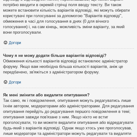
потрібно вводити в окремій стрічці поля вводу тексту. Ви також
можете встановити кількість варіантів відповіді, які можуть обирати
користувачі при голосуванні за допомогою "Варіантів відповіді",
обмеження в часі для голосування в днях (0 для вічного
голосування) і, на сам кінець, можливість зміни варіанту, за який
вони проголосували.
Догори
Чому я не можу додати більше варіантів відповіді?
Обмеження кількості варіантів відповіді встановлює адміністратор
форуму. Якщо вам необхідна більша кількості варіантів, аніж це
передбачено, зв'яжіться з адміністратором форуму.
Догори
Як мені змінити або видалити опитування?
Так само, як і повідомлення, опитування можуть редагуватись лише
їхнім автором, модераторами або адміністраторами. Для редагування
опитування перейдіть до редагування першого повідомлення в темі;
опитування завжди пов'язане з ним. Якщо ніхто не встиг
проголосувати, то ви можете видалити опитування або відредагувати
будь-який з варіантів відповіді. Однак якщо хтось уже проголосував,
лише модератори та адміністратори можуть редагувати та видаляти