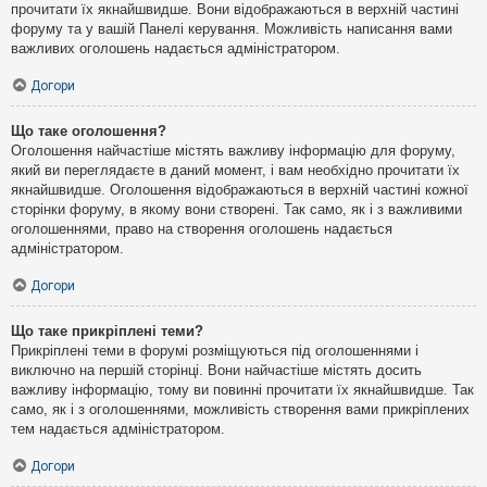
прочитати їх якнайшвидше. Вони відображаються в верхній частині
форуму та у вашій Панелі керування. Можливість написання вами
важливих оголошень надається адміністратором.
Догори
Що таке оголошення?
Оголошення найчастіше містять важливу інформацію для форуму,
який ви переглядаєте в даний момент, і вам необхідно прочитати їх
якнайшвидше. Оголошення відображаються в верхній частині кожної
сторінки форуму, в якому вони створені. Так само, як і з важливими
оголошеннями, право на створення оголошень надається
адміністратором.
Догори
Що таке прикріплені теми?
Прикріплені теми в форумі розміщуються під оголошеннями і
виключно на першій сторінці. Вони найчастіше містять досить
важливу інформацію, тому ви повинні прочитати їх якнайшвидше. Так
само, як і з оголошеннями, можливість створення вами прикріплених
тем надається адміністратором.
Догори