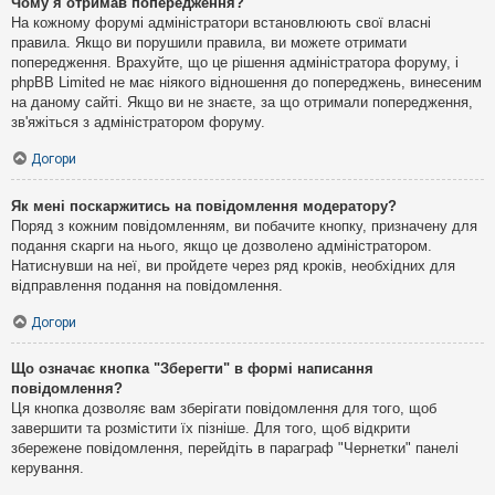
Чому я отримав попередження?
На кожному форумі адміністратори встановлюють свої власні
правила. Якщо ви порушили правила, ви можете отримати
попередження. Врахуйте, що це рішення адміністратора форуму, і
phpBB Limited не має ніякого відношення до попереджень, винесеним
на даному сайті. Якщо ви не знаєте, за що отримали попередження,
зв'яжіться з адміністратором форуму.
Догори
Як мені поскаржитись на повідомлення модератору?
Поряд з кожним повідомленням, ви побачите кнопку, призначену для
подання скарги на нього, якщо це дозволено адміністратором.
Натиснувши на неї, ви пройдете через ряд кроків, необхідних для
відправлення подання на повідомлення.
Догори
Що означає кнопка "Зберегти" в формі написання
повідомлення?
Ця кнопка дозволяє вам зберігати повідомлення для того, щоб
завершити та розмістити їх пізніше. Для того, щоб відкрити
збережене повідомлення, перейдіть в параграф "Чернетки" панелі
керування.