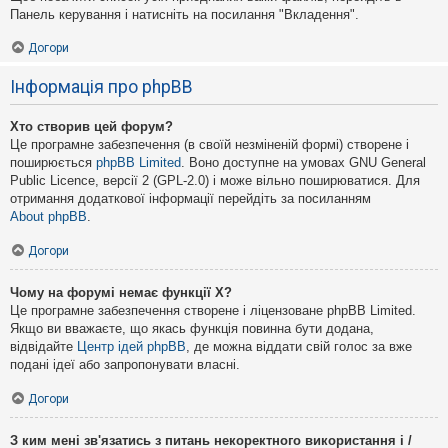
Панель керування і натисніть на посилання "Вкладення".
Догори
Інформація про phpBB
Хто створив цей форум?
Це програмне забезпечення (в своїй незміненій формі) створене і
поширюється
phpBB Limited
. Воно доступне на умовах GNU General
Public Licence, версії 2 (GPL-2.0) і може вільно поширюватися. Для
отримання додаткової інформації перейдіть за посиланням
About phpBB
.
Догори
Чому на форумі немає функції X?
Це програмне забезпечення створене і ліцензоване phpBB Limited.
Якщо ви вважаєте, що якась функція повинна бути додана,
відвідайте
Центр ідей phpBB
, де можна віддати свій голос за вже
подані ідеї або запропонувати власні.
Догори
З ким мені зв'язатись з питань некоректного використання і /