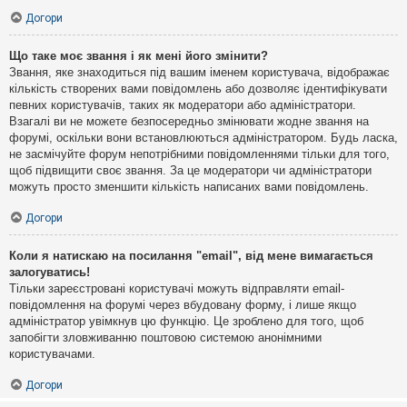
Догори
Що таке моє звання і як мені його змінити?
Звання, яке знаходиться під вашим іменем користувача, відображає
кількість створених вами повідомлень або дозволяє ідентифікувати
певних користувачів, таких як модератори або адміністратори.
Взагалі ви не можете безпосередньо змінювати жодне звання на
форумі, оскільки вони встановлюються адміністратором. Будь ласка,
не засмічуйте форум непотрібними повідомленнями тільки для того,
щоб підвищити своє звання. За це модератори чи адміністратори
можуть просто зменшити кількість написаних вами повідомлень.
Догори
Коли я натискаю на посилання "email", від мене вимагається
залогуватись!
Тільки зареєстровані користувачі можуть відправляти email-
повідомлення на форумі через вбудовану форму, і лише якщо
адміністратор увімкнув цю функцію. Це зроблено для того, щоб
запобігти зловживанню поштовою системою анонімними
користувачами.
Догори