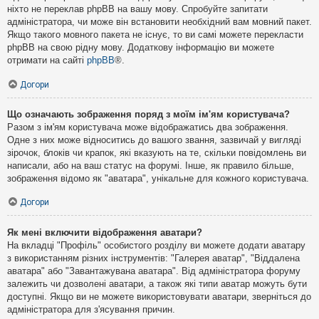
ніхто не переклав phpBB на вашу мову. Спробуйте запитати
адміністратора, чи може він встановити необхідний вам мовний пакет.
Якщо такого мовного пакета не існує, то ви самі можете перекласти
phpBB на свою рідну мову. Додаткову інформацію ви можете
отримати на сайті
phpBB
®.
Догори
Що означають зображення поряд з моїм ім'ям користувача?
Разом з ім'ям користувача може відображатись два зображення.
Одне з них може відноситись до вашого звання, зазвичай у вигляді
зірочок, блоків чи крапок, які вказують на те, скільки повідомлень ви
написали, або на ваш статус на форумі. Інше, як правило більше,
зображення відомо як "аватара", унікальне для кожного користувача.
Догори
Як мені включити відображення аватари?
На вкладці "Профіль" особистого розділу ви можете додати аватару
з використанням різних інструментів: "Галерея аватар", "Віддалена
аватара" або "Завантажувана аватара". Від адміністратора форуму
залежить чи дозволені аватари, а також які типи аватар можуть бути
доступні. Якщо ви не можете використовувати аватари, зверніться до
адміністратора для з'ясування причин.