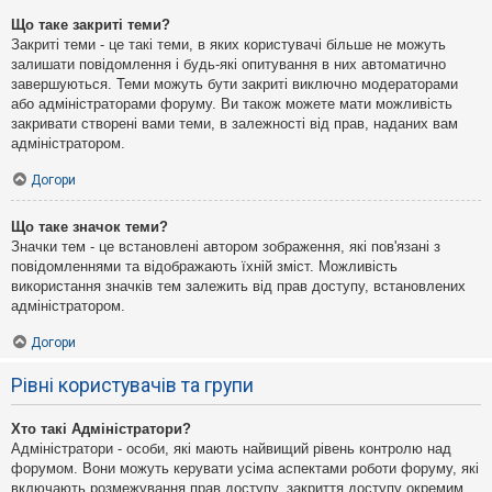
Що таке закриті теми?
Закриті теми - це такі теми, в яких користувачі більше не можуть
залишати повідомлення і будь-які опитування в них автоматично
завершуються. Теми можуть бути закриті виключно модераторами
або адміністраторами форуму. Ви також можете мати можливість
закривати створені вами теми, в залежності від прав, наданих вам
адміністратором.
Догори
Що таке значок теми?
Значки тем - це встановлені автором зображення, які пов'язані з
повідомленнями та відображають їхній зміст. Можливість
використання значків тем залежить від прав доступу, встановлених
адміністратором.
Догори
Рівні користувачів та групи
Хто такі Адміністратори?
Адміністратори - особи, які мають найвищий рівень контролю над
форумом. Вони можуть керувати усіма аспектами роботи форуму, які
включають розмежування прав доступу, закриття доступу окремим