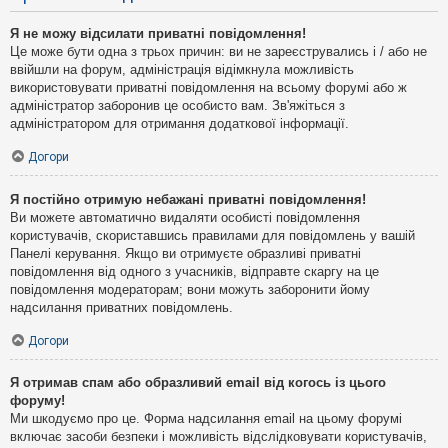
Я не можу відсилати приватні повідомлення!
Це може бути одна з трьох причин: ви не зареєструвались і / або не
ввійшли на форум, адміністрація відімкнула можливість
використовувати приватні повідомлення на всьому форумі або ж
адміністратор заборонив це особисто вам. Зв'яжіться з
адміністратором для отримання додаткової інформації.
Догори
Я постійно отримую небажані приватні повідомлення!
Ви можете автоматично видаляти особисті повідомлення
користувачів, скориставшись правилами для повідомлень у вашій
Панелі керування. Якщо ви отримуєте образливі приватні
повідомлення від одного з учасників, відправте скаргу на це
повідомлення модераторам; вони можуть заборонити йому
надсилання приватних повідомлень.
Догори
Я отримав спам або образливий email від когось із цього
форуму!
Ми шкодуємо про це. Форма надсилання email на цьому форумі
включає засоби безпеки і можливість відслідковувати користувачів,