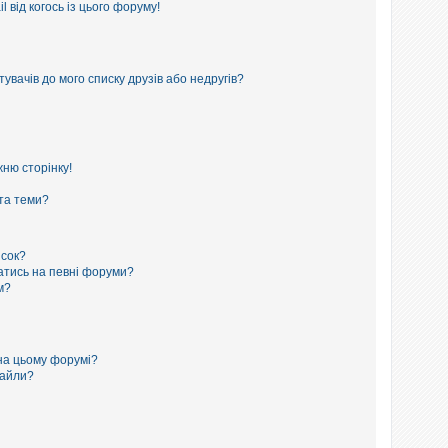
 від когось із цього форуму!
увачів до мого списку друзів або недругів?
ню сторінку!
 та теми?
исок?
сатись на певні форуми?
м?
на цьому форумі?
файли?