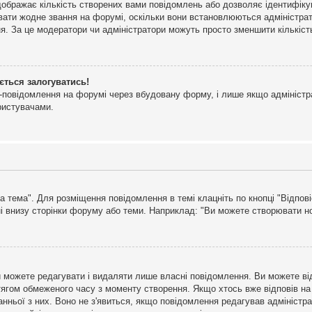
дображає кількість створених вами повідомлень або дозволяє ідентифіку
ювати жодне звання на форумі, оскільки вони встановлюються адміністра
я. За це модератори чи адміністратори можуть просто зменшити кількіс
ється залогуватись!
l-повідомлення на форумі через вбудовану форму, і лише якщо адміністр
ристувачами.
а тема". Для розміщення повідомлення в темі клацніть по кнопці "Відпо
і внизу сторінки форуму або теми. Наприклад: "Ви можете створювати нов
 можете редагувати і видаляти лише власні повідомлення. Ви можете ві
ягом обмеженого часу з моменту створення. Якщо хтось вже відповів на 
станньої з них. Воно не з'явиться, якщо повідомлення редагував адмініс