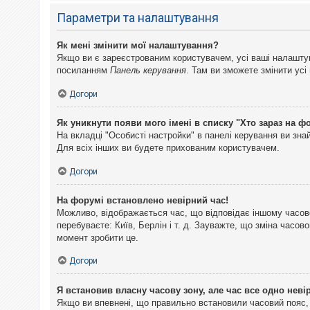
Параметри та налаштування
Як мені змінити мої налаштування?
Якщо ви є зареєстрованим користувачем, усі ваші налаштуван
посиланням
Панель керування
. Там ви зможете змінити ус
Догори
Як уникнути появи мого імені в списку "Хто зараз на ф
На вкладці "Особисті настройки" в панелі керування ви зн
Для всіх інших ви будете прихованим користувачем.
Догори
На форумі встановлено невірний час!
Можливо, відображається час, що відповідає іншому часово
перебуваєте: Київ, Берлін і т. д. Зауважте, що зміна часо
момент зробити це.
Догори
Я встановив власну часову зону, але час все одно неві
Якщо ви впевнені, що правильно встановили часовий пояс, 