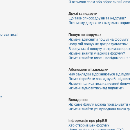
Я отримав спам або образливий email
Друзі та недруги
Що таке список друзів та недругів?
Як я можу додавати / видаляти корист
логуватись!
Пошук по форумах
Як мені здійснити пошук на форумі?
Чому мій пошук не дає результатів?
В результаті пошуку я отримав порож
Як мені знайти учасників форуму?
Як мені знайти власні повідомлення
Абонементи і закладки
Чим закладки відрізняються від підп
Як мені зробити закладку або підпи
Як мені підписатись на певний фору
Як мені відмовитись від підписки?
я?
Вкладення
Які саме файли можна приєднувати 
Як мені знайти усі приєднані мною 
Інформація про phpBB
Хто створив цей форум?