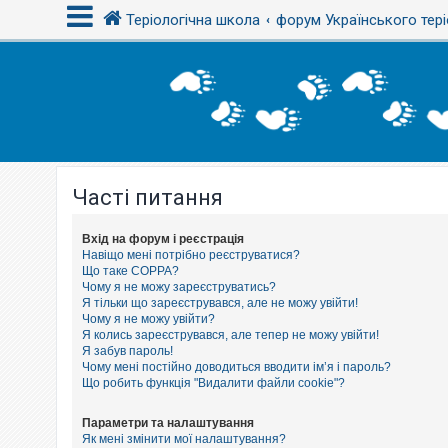
Теріологічна школа
форум Українського тері
В
х
і
д
Часті питання
Р
е
є
с
Вхід на форум і реєстрація
т
Навіщо мені потрібно реєструватися?
р
Що таке COPPA?
а
Чому я не можу зареєструватись?
ц
Я тільки що зареєструвався, але не можу увійти!
і
Чому я не можу увійти?
я
Я колись зареєструвався, але тепер не можу увійти!
Я забув пароль!
Чому мені постійно доводиться вводити ім’я і пароль?
Т
Що робить функція "Видалити файли cookie"?
е
м
и
Параметри та налаштування
б
Як мені змінити мої налаштування?