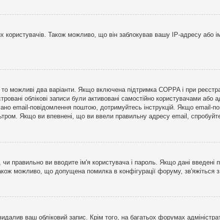
користувачів. Також можливо, що він заблокував вашу IP-адресу або ім
і, то можливі два варіанти. Якщо включена підтримка COPPA і при реєстр
стровані облікові записи були активовані самостійно користувачами або 
лано email-повідомлення поштою, дотримуйтесь інструкцій. Якщо email-п
тром. Якщо ви впевнені, що ви ввели правильну адресу email, спробуйте 
 чи правильно ви вводите ім'я користувача і пароль. Якщо дані введені п
Також можливо, що допущена помилка в конфігурації форуму, зв'яжіться 
видалив ваш обліковий запис. Крім того, на багатьох форумах адміністра