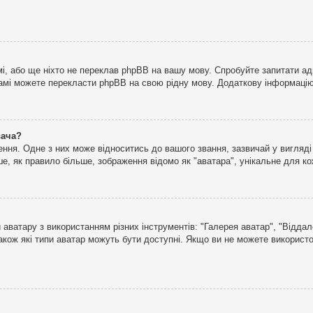
і, або ще ніхто не переклав phpBB на вашу мову. Спробуйте запитати ад
 самі можете перекласти phpBB на свою рідну мову. Додаткову інформаці
вача?
ня. Одне з них може відноситись до вашого звання, зазвичай у вигляді зі
е, як правило більше, зображення відомо як "аватара", унікальне для к
аватару з використанням різних інструментів: "Галерея аватар", "Відда
акож які типи аватар можуть бути доступні. Якщо ви не можете використо