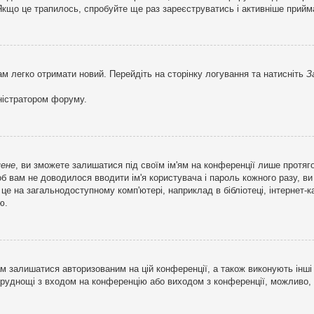
кщо це трапилось, спробуйте ще раз зареєструватись і активніше прийма
ам легко отримати новий. Перейдіть на сторінку логування та натисніть
З
ністратором форуму.
мене
, ви зможете залишатися під своїм ім'ям на конференції лише протяг
об вам не доводилося вводити ім'я користувача і пароль кожного разу, 
 на загальнодоступному комп'ютері, наприклад в бібліотеці, інтернет-ка
ю.
м залишатися авторизованим на цій конференції, а також виконують інші 
труднощі з входом на конференцію або виходом з конференції, можливо,