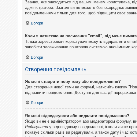
Звання, яке знаходиться під вашим іменем користувача, ві
адміністратори. Взагалі ви не можете безпосередньо змін
повідомленнями тільки для того, щоб підвищити своє званн
Догори
Коли я натискаю на посилання "email", від мене вимага
Тільки зареєстровані користувачі можуть відправляти emai
запобігти зловживанню поштовою системою анонімними ко
Догори
Створення повідомлень
Як мені створити нову тему або повідомлення?
Для створення нової теми на форумі, натисніть кнопку "Нов
відправити повідомлення. Доступні для вас дії перерахован
Догори
Як мені відредагувати або видалити повідомлення?
Якщо ви не є адміністратором або модератором форуму, ви
Редагувати
у відповідному повідомленні, інколи лише прот
показує скільки разів ви редагували, а також дату і час о