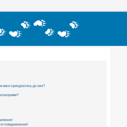
як мені приєднатись до них?
 кольорами?
омлення!
ні повідомлення!