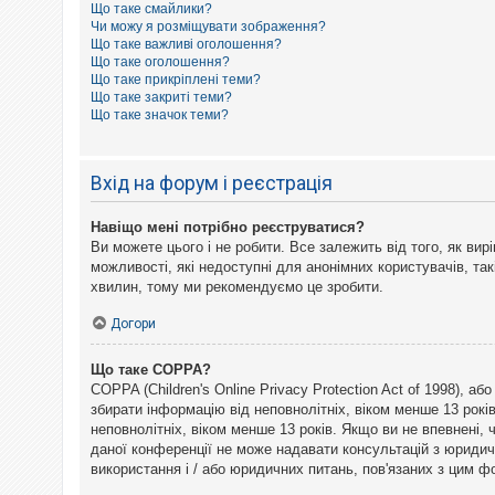
Що таке смайлики?
к
Чи можу я розміщувати зображення?
Що таке важливі оголошення?
Що таке оголошення?
Д
Що таке прикріплені теми?
о
Що таке закриті теми?
п
Що таке значок теми?
о
м
о
г
Вхід на форум і реєстрація
а
Навіщо мені потрібно реєструватися?
Ви можете цього і не робити. Все залежить від того, як ви
можливості, які недоступні для анонімних користувачів, так
хвилин, тому ми рекомендуємо це зробити.
Догори
Що таке COPPA?
COPPA (Children's Online Privacy Protection Act of 1998), а
збирати інформацію від неповнолітніх, віком менше 13 рокі
неповнолітніх, віком менше 13 років. Якщо ви не впевнені,
даної конференції не може надавати консультацій з юридични
використання і / або юридичних питань, пов'язаних з цим 