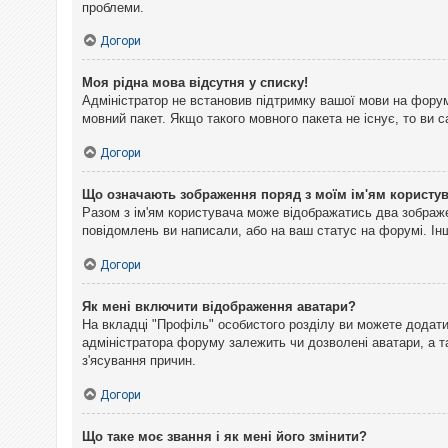
проблеми.
Догори
Моя рідна мова відсутня у списку!
Адміністратор не встановив підтримку вашої мови на форум
мовний пакет. Якщо такого мовного пакета не існує, то ви
Догори
Що означають зображення поряд з моїм ім'ям користу
Разом з ім'ям користувача може відображатись два зображен
повідомлень ви написали, або на ваш статус на форумі. Інш
Догори
Як мені включити відображення аватари?
На вкладці "Профіль" особистого розділу ви можете додати 
адміністратора форуму залежить чи дозволені аватари, а т
з'ясування причин.
Догори
Що таке моє звання і як мені його змінити?