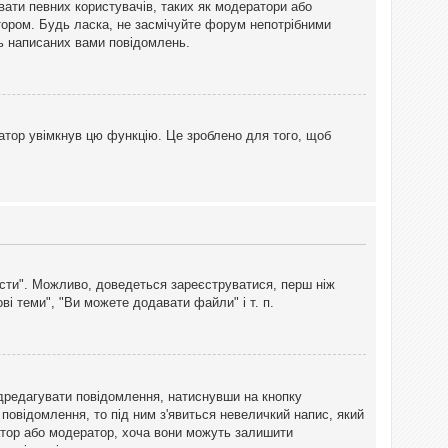
вати певних користувачів, таких як модератори або
тором. Будь ласка, не засмічуйте форум непотрібними
ть написаних вами повідомлень.
атор увімкнув цю функцію. Це зроблено для того, щоб
вісти". Можливо, доведеться зареєструватися, перш ніж
і теми", "Ви можете додавати файли" і т. п.
дредагувати повідомлення, натиснувши на кнопку
повідомлення, то під ним з'явиться невеличкий напис, який
тратор або модератор, хоча вони можуть залишити