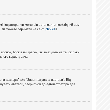
міністратора, чи може він встановити необхідний вам
ю ви можете отримати на сайті
phpBB
®.
рочок, блоків чи крапок, які вказують на те, скільки
ожного користувача.
лена аватара" або "Завантажувана аватара". Від
вувати аватари, зверніться до адміністратора для