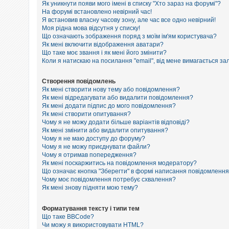
е
Як уникнути появи мого імені в списку "Хто зараз на форумі"?
з
На форумі встановлено невірний час!
в
Я встановив власну часову зону, але час все одно невірний!
і
Моя рідна мова відсутня у списку!
д
п
Що означають зображення поряд з моїм ім'ям користувача?
о
Як мені включити відображення аватари?
в
Що таке моє звання і як мені його змінити?
і
Коли я натискаю на посилання "email", від мене вимагається за
д
е
й
Створення повідомлень
Як мені створити нову тему або повідомлення?
Як мені відредагувати або видалити повідомлення?
Як мені додати підпис до мого повідомлення?
А
к
Як мені створити опитування?
т
Чому я не можу додати більше варіантів відповіді?
и
Як мені змінити або видалити опитування?
в
Чому я не маю доступу до форуму?
н
Чому я не можу приєднувати файли?
і
Чому я отримав попередження?
т
Як мені поскаржитись на повідомлення модератору?
е
м
Що означає кнопка "Зберегти" в формі написання повідомленн
и
Чому моє повідомлення потребує схвалення?
Як мені знову підняти мою тему?
П
Форматування тексту і типи тем
о
Що таке BBCode?
ш
Чи можу я використовувати HTML?
у