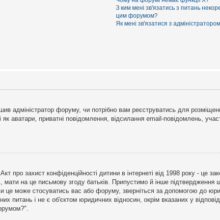
Чому на форумі немає функції X?
З ким мені зв'язатись з питань некор
цим форумом?
Як мені зв'язатися з адміністраторо
рішив адміністратор форуму, чи потрібно вам реєструватись для розміщен
і як аватари, приватні повідомлення, відсилання email-повідомлень, участ
бо Акт про захист конфіденційності дитини в інтернеті від 1998 року - це 
в, мати на це письмову згоду батьків. Припустимо й інше підтвердження щ
 чи це може стосуватись вас або форуму, зверніться за допомогою до юри
х питань і не є об'єктом юридичних відносин, окрім вказаних у відповіді
форумом?".