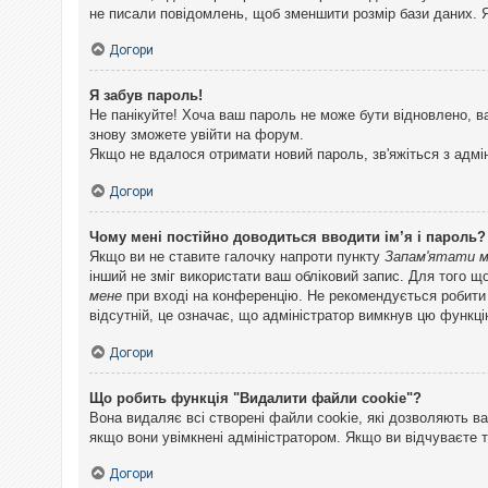
не писали повідомлень, щоб зменшити розмір бази даних. Я
Догори
Я забув пароль!
Не панікуйте! Хоча ваш пароль не може бути відновлено, в
знову зможете увійти на форум.
Якщо не вдалося отримати новий пароль, зв'яжіться з адмі
Догори
Чому мені постійно доводиться вводити ім’я і пароль?
Якщо ви не ставите галочку напроти пункту
Запам'ятати 
інший не зміг використати ваш обліковий запис. Для того щ
мене
при вході на конференцію. Не рекомендується робити це
відсутній, це означає, що адміністратор вимкнув цю функці
Догори
Що робить функція "Видалити файли cookie"?
Вона видаляє всі створені файли cookie, які дозволяють ва
якщо вони увімкнені адміністратором. Якщо ви відчуваєте 
Догори