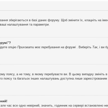
ня зберігаються в базі даних форуму. Щоб змінити їх, клацніть на імені 
і ваші налаштування та параметри.
орумі"?
айдете опцію
Приховати моє перебування на форумі
. Виберіть
Так
, і ви
му поясу, а не тому, в якому перебуваєте ви. В цьому випадку змініть в
вого поясу та багатьох інших налаштувань доступна лише зареєстрованим
рний!
але час все одно невірний, значить, годинник на сервері встановлено н