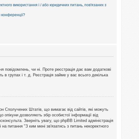
ектного використання і / або юридичних питань, пов'язаних з
м конференції?
ня повідомлень, чи ні. Проте реєстрація дає вам додаткові
ь в групах і т. д. Реєстрація займе у вас всього декілька
закон Сполучених Штатів, що вимагає від сайтів, які можуть
о опікуни дозволяють збір особистої інформації від
сконсульта. Зверніть увагу, що phpBB Limited адміністрація
 на питання "З ким мені зв'язатись з питань некоректного