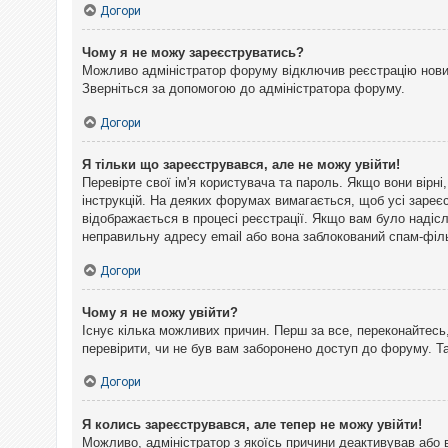
Догори
Чому я не можу зареєструватись?
Можливо адміністратор форуму відключив реєстрацію нових 
Зверніться за допомогою до адміністратора форуму.
Догори
Я тільки що зареєструвався, але не можу увійти!
Перевірте свої ім'я користувача та пароль. Якщо вони вірн
інструкцій. На деяких форумах вимагається, щоб усі зареє
відображається в процесі реєстрації. Якщо вам було надіс
неправильну адресу email або вона заблокований спам-філь
Догори
Чому я не можу увійти?
Існує кілька можливих причин. Перш за все, переконайтесь,
перевірити, чи не був вам заборонено доступ до форуму. 
Догори
Я колись зареєструвався, але тепер не можу увійти!
Можливо, адміністратор з якоїсь причини деактивував або 