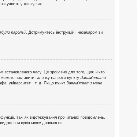
ти участь у дискусіях.
абули пароль?
. Дотримуйтесь інструкцій і незабаром ви
ом встановленого часу. Це зроблено для того, щоб ніхто
ви можете поставити галочку напроти пункту
Запам'ятати
фе, університеті і т. д. Якщо пункт
Запам'ятати мене
функції, такі як відстежування прочитаних повідомлень,
 видалення куків може допомогти.