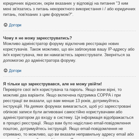
юридичних відносин, окрім вказаних у відповіді на питання "З ким
мені зв'язатись з питань некоректного використання і / або юридичних
питань, пов'язаних з цим форумом?".
Догори
Чому я не можу зареєструватись?
Можливо адміністратор форуму відключив реєстрацію нових
користувачів. Також можливо, що він заблокував вашу IP-адресу або
ім'я користувача, яке ви намагаєтесь зареєструвати. Зверніться за
допомогою до адміністратора форуму.
Догори
Я тільки що зареєструвався, але не можу увійти!
Перевірте свої ім'я користувача та пароль. Якщо вони вірні, то
можливі два варіанти. Якщо включена підтримка COPPA і при
реєстрації ви вказали, що вам менше 13 років, дотримуйтесь
інструкцій. На деяких форумах вимагається, щоб усі зареєстровані
облікові записи були активовані самостійно користувачами або
адміністратором до входу в систему. Ця інформація відображається
в процесі реєстрації. Якщо вам було надіслано email-повідомлення
поштою, дотримуйтесь інструкцій. Якщо email-повідомлення не
отримано, то можливо, що ви вказали неправильну адресу email або