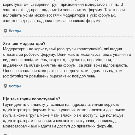
користувачам, створення груп, призначення модераторів і т. п., В
залежності від прав, наданих їм засновником форуму. Також вони
володіють усіма можливостями модераторів в усіх форумах,
залежно від прав, наданих ним засновником форуму.
Догори
Хто такі модератори?
Модератори - це користувачі (або групи користувачів), які щодня
стежать за роботою форуму. Вони мають можливості редагування та
видалення повідомлень, закриття, відкриття, переміщення,
видалення та об'єднання тем на форумі, за який вони відповідають.
Основне завдання модераторів - не допускати відхилень від тем
(оффтопік) та розміщень образливих повідомлень.
Догори
Що таке групи користувачів?
Групи ділять спільноту учасників на підрозділи, якими керують
адміністратори форуму. Кожен учасник може належати до кількох
груп, а кожна група може мати власні рівні доступу. Це полегшує
адміністраторам призначити кількох користувачів, наприклад,
модераторами або надати їм доступ до приватних форумів.