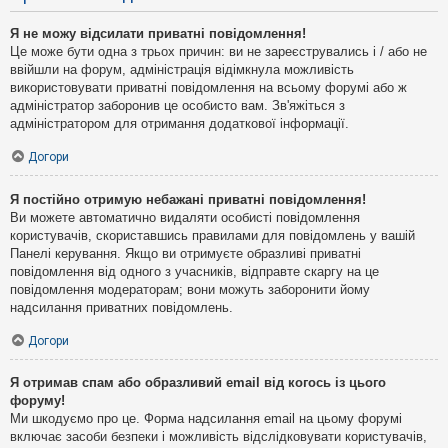
Я не можу відсилати приватні повідомлення!
Це може бути одна з трьох причин: ви не зареєструвались і / або не
ввійшли на форум, адміністрація відімкнула можливість
використовувати приватні повідомлення на всьому форумі або ж
адміністратор заборонив це особисто вам. Зв'яжіться з
адміністратором для отримання додаткової інформації.
Догори
Я постійно отримую небажані приватні повідомлення!
Ви можете автоматично видаляти особисті повідомлення
користувачів, скориставшись правилами для повідомлень у вашій
Панелі керування. Якщо ви отримуєте образливі приватні
повідомлення від одного з учасників, відправте скаргу на це
повідомлення модераторам; вони можуть заборонити йому
надсилання приватних повідомлень.
Догори
Я отримав спам або образливий email від когось із цього
форуму!
Ми шкодуємо про це. Форма надсилання email на цьому форумі
включає засоби безпеки і можливість відслідковувати користувачів,