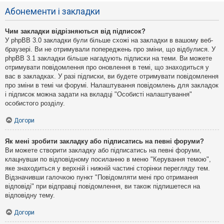
Абонементи і закладки
Чим закладки відрізняються від підписок?
У phpBB 3.0 закладки були більше схожі на закладки в вашому веб-
браузері. Ви не отримували попереджень про зміни, що відбулися. У
phpBB 3.1 закладки більше нагадують підписки на теми. Ви можете
отримувати повідомлення про оновлення в темі, що знаходиться у
вас в закладках. У разі підписки, ви будете отримувати повідомлення
про зміни в темі чи форумі. Налаштування повідомлень для закладок
і підписок можна задати на вкладці "Особисті налаштування"
особистого розділу.
Догори
Як мені зробити закладку або підписатись на певні форуми?
Ви можете створити закладку або підписатись на певні форуми,
клацнувши по відповідному посиланню в меню "Керування темою",
яке знаходиться у верхній і нижній частині сторінки перегляду тем.
Відзначивши галочкою пункт "Повідомляти мені про отримання
відповіді" при відправці повідомлення, ви також підпишетеся на
відповідну тему.
Догори