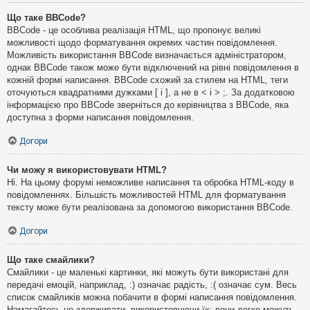
Що таке BBCode?
BBCode - це особлива реалізація HTML, що пропонує великі
можливості щодо форматування окремих частин повідомлення.
Можливість використання BBCode визначається адміністратором,
однак BBCode також може бути відключений на рівні повідомлення в
кожній формі написання. BBCode схожий за стилем на HTML, теги
оточуються квадратними дужками [ і ], а не в < і > ;. За додатковою
інформацією про BBCode зверніться до керівництва з BBCode, яка
доступна з форми написання повідомлення.
Догори
Чи можу я використовувати HTML?
Ні. На цьому форумі неможливе написання та обробка HTML-коду в
повідомленнях. Більшість можливостей HTML для форматування
тексту може бути реалізована за допомогою використання BBCode.
Догори
Що таке смайлики?
Смайлики - це маленькі картинки, які можуть бути використані для
передачі емоцій, наприклад, :) означає радість, :( означає сум. Весь
список смайликів можна побачити в формі написання повідомлення.
Намагайтесь не зловживати, використовуючи їх: вони легко можуть