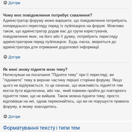
Догори
Чому моє повідомлення потребує схвалення?
Адміністратор форуму може вирішити, що повідомлення потребують
попереднього перегляду перед їх публікацією на форумі. Можливо
також, що адміністратор додав вас до групи користувачів,
повідомлення яких, на його або її думку, потребують перегляду
адміністратором перед публікацією. Будь ласка, зверніться до
адміністратора для отримання додаткової інформації.
Догори
Як мені знову підняти мою тему?
Натиснувши на посилання "Підняти тему" при її перегляді, ви
"піднімете" тему в верхню частину першої сторінки форуму. Якщо
цього не відбувається, то це означає, що можливість підняття тим
могла бути відключена, або час, який повинен пройти до повторного
підняття теми, ще не вийшов. Також можна підняти тему, просто
відповівши на неї, однак переконайтесь, що ви не порушуєте правила
форуму, в якому знаходитесь.
Догори
Форматування тексту і типи тем