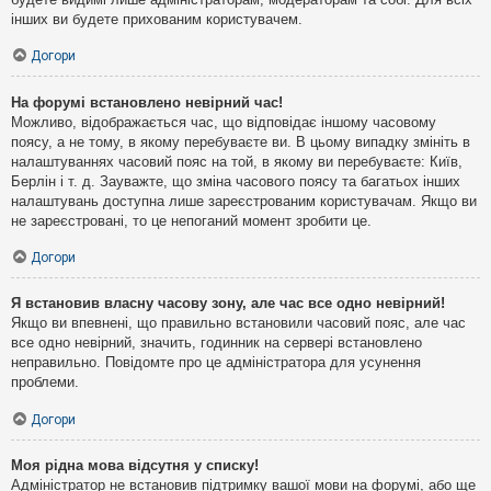
інших ви будете прихованим користувачем.
Догори
На форумі встановлено невірний час!
Можливо, відображається час, що відповідає іншому часовому
поясу, а не тому, в якому перебуваєте ви. В цьому випадку змініть в
налаштуваннях часовий пояс на той, в якому ви перебуваєте: Київ,
Берлін і т. д. Зауважте, що зміна часового поясу та багатьох інших
налаштувань доступна лише зареєстрованим користувачам. Якщо ви
не зареєстровані, то це непоганий момент зробити це.
Догори
Я встановив власну часову зону, але час все одно невірний!
Якщо ви впевнені, що правильно встановили часовий пояс, але час
все одно невірний, значить, годинник на сервері встановлено
неправильно. Повідомте про це адміністратора для усунення
проблеми.
Догори
Моя рідна мова відсутня у списку!
Адміністратор не встановив підтримку вашої мови на форумі, або ще