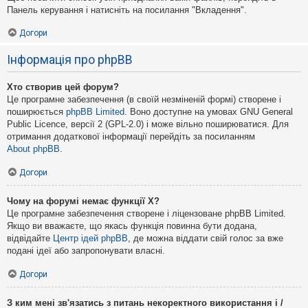
Панель керування і натисніть на посилання "Вкладення".
Догори
Інформація про phpBB
Хто створив цей форум?
Це програмне забезпечення (в своїй незміненій формі) створене і
поширюється
phpBB Limited
. Воно доступне на умовах GNU General
Public Licence, версії 2 (GPL-2.0) і може вільно поширюватися. Для
отримання додаткової інформації перейдіть за посиланням
About phpBB
.
Догори
Чому на форумі немає функції X?
Це програмне забезпечення створене і ліцензоване phpBB Limited.
Якщо ви вважаєте, що якась функція повинна бути додана,
відвідайте
Центр ідей phpBB
, де можна віддати свій голос за вже
подані ідеї або запропонувати власні.
Догори
З ким мені зв'язатись з питань некоректного використання і /