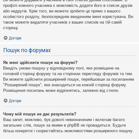
профілі кожного учасника є можливість додати його в список друзів
або недругів. Крім того, ви можете зробити це прямо з вашого
особистого розділу, безпосереднім введенням імені користувача. Ви
також можете видаляти учасників з ваших списків на тій самій
сторінці.
Догори
Пошук по форумах
Як мені здійснити пошук на форумі?
Введіть умови пошуку у відповідному полі, яке розміщене на
головній сторінці форуму та на сторінках перегляду форумів та тем.
Ви можете здійснити розширений пошук, перейшовши за посиланням
"Розширений пошук", яке знаходиться на кожній сторінці форуму.
Розміщення посилань може відрізнятись, залежно від стилю.
Догори
Чому мій пошук не дає результатів?
Ваш запит, можливо, був доволі невизначеним і включав багато
загальних слів, пошук за якими в phpBB не провадиться. Будьте
більш конкретні і скористайтесь можливостями розширеного пошуку.