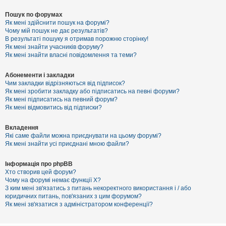
Пошук по форумах
Як мені здійснити пошук на форумі?
Чому мій пошук не дає результатів?
В результаті пошуку я отримав порожню сторінку!
Як мені знайти учасників форуму?
Як мені знайти власні повідомлення та теми?
Абонементи і закладки
Чим закладки відрізняються від підписок?
Як мені зробити закладку або підписатись на певні форуми?
Як мені підписатись на певний форум?
Як мені відмовитись від підписки?
Вкладення
Які саме файли можна приєднувати на цьому форумі?
Як мені знайти усі приєднані мною файли?
Інформація про phpBB
Хто створив цей форум?
Чому на форумі немає функції X?
З ким мені зв'язатись з питань некоректного використання і / або
юридичних питань, пов'язаних з цим форумом?
Як мені зв'язатися з адміністратором конференції?