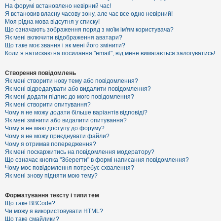
е
На форумі встановлено невірний час!
з
Я встановив власну часову зону, але час все одно невірний!
в
і
Моя рідна мова відсутня у списку!
д
Що означають зображення поряд з моїм ім'ям користувача?
п
Як мені включити відображення аватари?
о
Що таке моє звання і як мені його змінити?
в
Коли я натискаю на посилання "email", від мене вимагається залогуватись!
і
д
е
Створення повідомлень
й
Як мені створити нову тему або повідомлення?
Як мені відредагувати або видалити повідомлення?
Як мені додати підпис до мого повідомлення?
А
Як мені створити опитування?
к
Чому я не можу додати більше варіантів відповіді?
т
Як мені змінити або видалити опитування?
и
Чому я не маю доступу до форуму?
в
Чому я не можу приєднувати файли?
н
Чому я отримав попередження?
і
т
Як мені поскаржитись на повідомлення модератору?
е
Що означає кнопка "Зберегти" в формі написання повідомлення?
м
Чому моє повідомлення потребує схвалення?
и
Як мені знову підняти мою тему?
Форматування тексту і типи тем
П
Що таке BBCode?
о
Чи можу я використовувати HTML?
ш
Що таке смайлики?
у