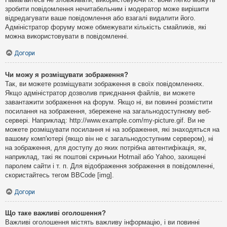
зробити повідомлення нечитабельним і модератор може вирішити
відредагувати ваше повідомлення або взагалі видалити його.
Адміністратор форуму може обмежувати кількість смайликів, які
можна використовувати в повідомленні.
Догори
Чи можу я розміщувати зображення?
Так, ви можете розміщувати зображення в своїх повідомленнях.
Якщо адміністратор дозволив приєднання файлів, ви можете
завантажити зображення на форум. Якщо ні, ви повинні розмістити
посилання на зображення, збережене на загальнодоступному веб-
сервері. Наприклад: http://www.example.com/my-picture.gif. Ви не
можете розміщувати посилання ні на зображення, які знаходяться на
вашому комп'ютері (якщо він не є загальнодоступним сервером), ні
на зображення, для доступу до яких потрібна автентифікація, як,
наприклад, такі як поштові скриньки Hotmail або Yahoo, захищені
паролем сайти і т. п. Для відображення зображення в повідомленні,
скористайтесь тегом BBCode [img].
Догори
Що таке важливі оголошення?
Важливі оголошення містять важливу інформацію, і ви повинні