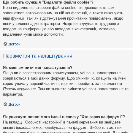
Що робить функція "Видалити файли cookie"?
Вона видаляє всі створені файли cookie, які дозволяють вам
залишатися авторизованим на цій конференції, а також виконують
інші функції, такі як відстежування прочитаних повідомлень, якщо
вони увімкнені адміністратором. Якщо ви відчуваєте труднощі з
входом на конференцію або виходом з конференції, можливо,
видалення куків може допомогти.
Догори
Параметри та налаштування
Як мені змінити мої налаштування?
Якщо ви є зареєстрованим користувачем, усі ваші налаштування
зберігаються в базі даних форуму. Щоб змінити їх, клацніть на імені
користувача у верхній частині сторінки і перейдіть за посиланням
Панель керування
. Там ви зможете змінити усі ваші налаштування та
параметри.
Догори
Як уникнути появи мого імені в списку "Хто зараз на форумі"?
На вкладці "Особисті настройки" в панелі керування ви знайдете
опцію
Приховати моє перебування на форумі
. Виберіть
Так
, і ви
будете видимі лише адміністраторам, модераторам та собі. Для всіх