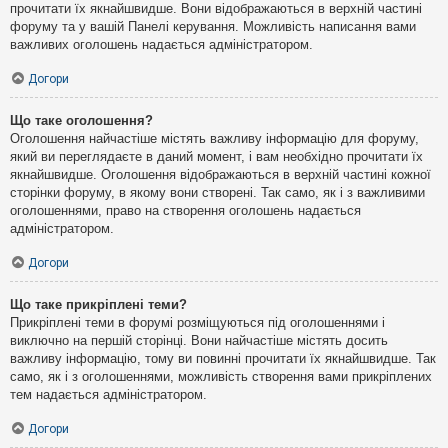
прочитати їх якнайшвидше. Вони відображаються в верхній частині
форуму та у вашій Панелі керування. Можливість написання вами
важливих оголошень надається адміністратором.
Догори
Що таке оголошення?
Оголошення найчастіше містять важливу інформацію для форуму,
який ви переглядаєте в даний момент, і вам необхідно прочитати їх
якнайшвидше. Оголошення відображаються в верхній частині кожної
сторінки форуму, в якому вони створені. Так само, як і з важливими
оголошеннями, право на створення оголошень надається
адміністратором.
Догори
Що таке прикріплені теми?
Прикріплені теми в форумі розміщуються під оголошеннями і
виключно на першій сторінці. Вони найчастіше містять досить
важливу інформацію, тому ви повинні прочитати їх якнайшвидше. Так
само, як і з оголошеннями, можливість створення вами прикріплених
тем надається адміністратором.
Догори