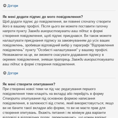
Догори
Як мені додати підпис до мого повідомлення?
Щоб додати підпис до повідомлення, ви повинні спочатку створити
його в вашому профілі. Після цього ви можете поставити галочку
напроти пункту
Завжди використовувати ваш підпис
в формі
створення повідомлення, щоб підпис приєднався. Ви також можете
налаштувати приєднання підпису за замовчуванням до усіх ваших
повідомлень, зробивши відповідний вибір у параграфі "Відправлення
повідомлень" пункту "Особисті налаштування" у вашому профілі.
Незважаючи на це, ви зможете скасувати додавання підпису в
окремих повідомлення, знявши прапорець
Завжди використовувати
ваш підпис
в формі створення повідомлення.
Догори
Як мені створити опитування?
При створенні нової теми чи під час редагування першого
повідомлення теми клацніть на вкладці або перейдіть в форму
Створити опитування
під основною формою написання
повідомлення, в залежності від стилю, який використовується; якщо
ви не бачите такої вкладки або форми, то ви не маєте прав для
створення опитувань. Вкажіть питання і як мінімум два варіанти
відповіді в відповідних полях, переконавшись, що кожен варіант