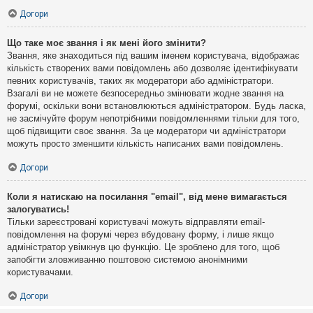
Догори
Що таке моє звання і як мені його змінити?
Звання, яке знаходиться під вашим іменем користувача, відображає
кількість створених вами повідомлень або дозволяє ідентифікувати
певних користувачів, таких як модератори або адміністратори.
Взагалі ви не можете безпосередньо змінювати жодне звання на
форумі, оскільки вони встановлюються адміністратором. Будь ласка,
не засмічуйте форум непотрібними повідомленнями тільки для того,
щоб підвищити своє звання. За це модератори чи адміністратори
можуть просто зменшити кількість написаних вами повідомлень.
Догори
Коли я натискаю на посилання "email", від мене вимагається
залогуватись!
Тільки зареєстровані користувачі можуть відправляти email-
повідомлення на форумі через вбудовану форму, і лише якщо
адміністратор увімкнув цю функцію. Це зроблено для того, щоб
запобігти зловживанню поштовою системою анонімними
користувачами.
Догори