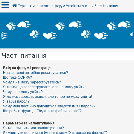
Теріологічна школа
форум Українського теріологічного товариства
Часті питання
В
х
і
д
Часті питання
Р
е
є
Вхід на форум і реєстрація
с
Навіщо мені потрібно реєструватися?
т
Що таке COPPA?
р
Чому я не можу зареєструватись?
а
Я тільки що зареєструвався, але не можу увійти!
ц
Чому я не можу увійти?
і
я
Я колись зареєструвався, але тепер не можу увійти!
Я забув пароль!
Чому мені постійно доводиться вводити ім’я і пароль?
Що робить функція "Видалити файли cookie"?
Т
е
м
Параметри та налаштування
и
Як мені змінити мої налаштування?
б
Як уникнути появи мого імені в списку "Хто зараз на форумі"?