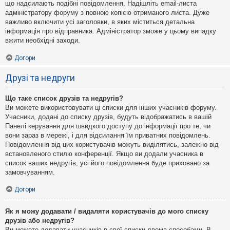
що надсилають подібні повідомлення. Надішліть email-листа
адміністратору форуму з повною копією отриманого листа. Дуже
важливо включити усі заголовки, в яких міститься детальна
інформація про відправника. Адміністратор зможе у цьому випадку
вжити необхідні заходи.
Догори
Друзі та недруги
Що таке список друзів та недругів?
Ви можете використовувати ці списки для інших учасників форуму.
Учасники, додані до списку друзів, будуть відображатись в вашій
Панелі керування для швидкого доступу до інформації про те, чи
вони зараз в мережі, і для відсилання їм приватних повідомлень.
Повідомлення від цих користувачів можуть виділятись, залежно від
встановленого стилю конференції. Якщо ви додали учасника в
список ваших недругів, усі його повідомлення буде приховано за
замовчуванням.
Догори
Як я можу додавати / видаляти користувачів до мого списку
друзів або недругів?
Ви можете додавати учасників в свої списки двома способами. В