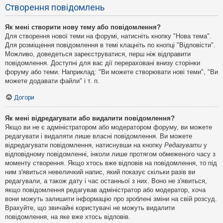
Створення повідомлень
Як мені створити нову тему або повідомлення?
Для створення нової теми на форумі, натисніть кнопку "Нова тема".
Для розміщення повідомлення в темі клацніть по кнопці "Відповісти".
Можливо, доведеться зареєструватися, перш ніж відправити
повідомлення. Доступні для вас дії перераховані внизу сторінки
форуму або теми. Наприклад: "Ви можете створювати нові теми", "Ви
можете додавати файли" і т. п.
Догори
Як мені відредагувати або видалити повідомлення?
Якщо ви не є адміністратором або модератором форуму, ви можете
редагувати і видаляти лише власні повідомлення. Ви можете
відредагувати повідомлення, натиснувши на кнопку
Редагувати
у
відповідному повідомленні, інколи лише протягом обмеженого часу з
моменту створення. Якщо хтось вже відповів на повідомлення, то під
ним з'явиться невеличкий напис, який показує скільки разів ви
редагували, а також дату і час останньої з них. Воно не з'явиться,
якщо повідомлення редагував адміністратор або модератор, хоча
вони можуть залишити інформацію про зроблені зміни на свій розсуд.
Врахуйте, що звичайні користувачі не можуть видалити
повідомлення, на яке вже хтось відповів.