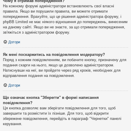
Чому я отримав попередження?
На кожному форумі адміністратори встановлюють свої власні
правила. Якщо ви порушили правила, ви можете отримати
попередження. Врахуйте, що це рішення адміністратора форуму, і
phpBB Limited не має ніякого відношення до попереджень, винесеним
на даному сайті. Якщо ви не знаєте, за що отримали попередження,
зв'яжіться з адміністратором форуму.
Догори
Як мені поскаржитись на повідомлення модератору?
Поряд з кожним повідомленням, ви побачите кнопку, призначену для
подання скарги на нього, якщо це дозволено адміністратором.
Натиснувши на неї, ви пройдете через ряд кроків, необхідних для
відправлення подання на повідомлення.
Догори
Що означає кнопка "Зберегти" в формі написання
повідомлення?
Ця кнопка дозволяє вам зберігати повідомлення для того, щоб
завершити та розмістити їх пізніше. Для того, щоб відкрити
збережене повідомлення, перейдіть в параграф "Чернетки" панелі
керування.