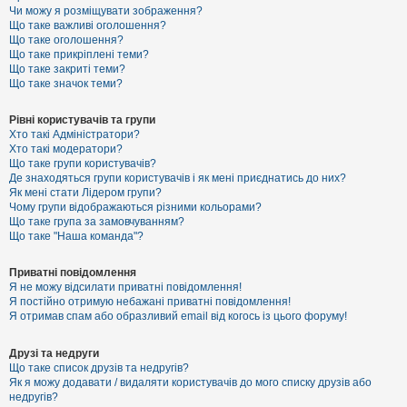
к
Чи можу я розміщувати зображення?
Що таке важливі оголошення?
Що таке оголошення?
Що таке прикріплені теми?
Д
Що таке закриті теми?
о
Що таке значок теми?
п
о
м
Рівні користувачів та групи
о
Хто такі Адміністратори?
г
Хто такі модератори?
а
Що таке групи користувачів?
Де знаходяться групи користувачів і як мені приєднатись до них?
Як мені стати Лідером групи?
Чому групи відображаються різними кольорами?
Що таке група за замовчуванням?
Що таке "Наша команда"?
Приватні повідомлення
Я не можу відсилати приватні повідомлення!
Я постійно отримую небажані приватні повідомлення!
Я отримав спам або образливий email від когось із цього форуму!
Друзі та недруги
Що таке список друзів та недругів?
Як я можу додавати / видаляти користувачів до мого списку друзів або
недругів?