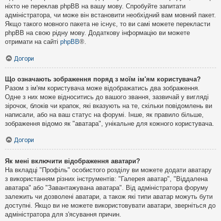
ніхто не переклав phpBB на вашу мову. Спробуйте запитати
адміністратора, чи може він встановити необхідний вам мовний пакет.
Якщо такого мовного пакета не існує, то ви самі можете перекласти
phpBB на свою рідну мову. Додаткову інформацію ви можете
отримати на сайті
phpBB
®.
Догори
Що означають зображення поряд з моїм ім'ям користувача?
Разом з ім'ям користувача може відображатись два зображення.
Одне з них може відноситись до вашого звання, зазвичай у вигляді
зірочок, блоків чи крапок, які вказують на те, скільки повідомлень ви
написали, або на ваш статус на форумі. Інше, як правило більше,
зображення відомо як "аватара", унікальне для кожного користувача.
Догори
Як мені включити відображення аватари?
На вкладці "Профіль" особистого розділу ви можете додати аватару
з використанням різних інструментів: "Галерея аватар", "Віддалена
аватара" або "Завантажувана аватара". Від адміністратора форуму
залежить чи дозволені аватари, а також які типи аватар можуть бути
доступні. Якщо ви не можете використовувати аватари, зверніться до
адміністратора для з'ясування причин.