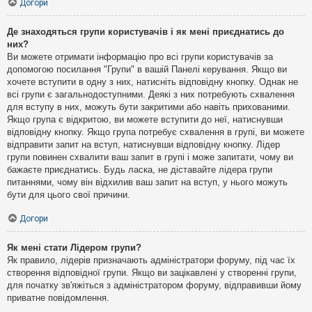
Догори
Де знаходяться групи користувачів і як мені приєднатись до
них?
Ви можете отримати інформацію про всі групи користувачів за
допомогою посилання "Групи" в вашій Панелі керування. Якщо ви
хочете вступити в одну з них, натисніть відповідну кнопку. Однак не
всі групи є загальнодоступними. Деякі з них потребують схвалення
для вступу в них, можуть бути закритими або навіть прихованими.
Якщо група є відкритою, ви можете вступити до неї, натиснувши
відповідну кнопку. Якщо група потребує схвалення в групі, ви можете
відправити запит на вступ, натиснувши відповідну кнопку. Лідер
групи повинен схвалити ваш запит в групі і може запитати, чому ви
бажаєте приєднатись. Будь ласка, не діставайте лідера групи
питаннями, чому він відхилив ваш запит на вступ, у нього можуть
бути для цього свої причини.
Догори
Як мені стати Лідером групи?
Як правило, лідерів призначають адміністратори форуму, під час їх
створення відповідної групи. Якщо ви зацікавлені у створенні групи,
для початку зв'яжіться з адміністратором форуму, відправивши йому
приватне повідомлення.