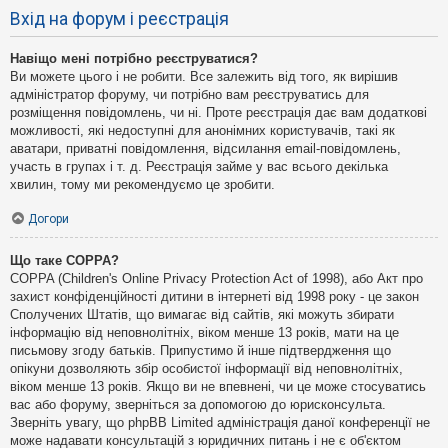
Вхід на форум і реєстрація
Навіщо мені потрібно реєструватися?
Ви можете цього і не робити. Все залежить від того, як вирішив
адміністратор форуму, чи потрібно вам реєструватись для
розміщення повідомлень, чи ні. Проте реєстрація дає вам додаткові
можливості, які недоступні для анонімних користувачів, такі як
аватари, приватні повідомлення, відсилання email-повідомлень,
участь в групах і т. д. Реєстрація займе у вас всього декілька
хвилин, тому ми рекомендуємо це зробити.
Догори
Що таке COPPA?
COPPA (Children's Online Privacy Protection Act of 1998), або Акт про
захист конфіденційності дитини в інтернеті від 1998 року - це закон
Сполучених Штатів, що вимагає від сайтів, які можуть збирати
інформацію від неповнолітніх, віком менше 13 років, мати на це
письмову згоду батьків. Припустимо й інше підтвердження що
опікуни дозволяють збір особистої інформації від неповнолітніх,
віком менше 13 років. Якщо ви не впевнені, чи це може стосуватись
вас або форуму, зверніться за допомогою до юрисконсульта.
Зверніть увагу, що phpBB Limited адміністрація даної конференції не
може надавати консультацій з юридичних питань і не є об'єктом