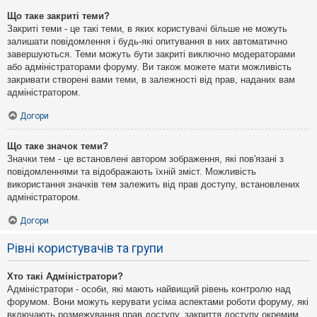
Що таке закриті теми?
Закриті теми - це такі теми, в яких користувачі більше не можуть
залишати повідомлення і будь-які опитування в них автоматично
завершуються. Теми можуть бути закриті виключно модераторами
або адміністраторами форуму. Ви також можете мати можливість
закривати створені вами теми, в залежності від прав, наданих вам
адміністратором.
Догори
Що таке значок теми?
Значки тем - це встановлені автором зображення, які пов'язані з
повідомленнями та відображають їхній зміст. Можливість
використання значків тем залежить від прав доступу, встановлених
адміністратором.
Догори
Рівні користувачів та групи
Хто такі Адміністратори?
Адміністратори - особи, які мають найвищий рівень контролю над
форумом. Вони можуть керувати усіма аспектами роботи форуму, які
включають розмежування прав доступу, закриття доступу окремим