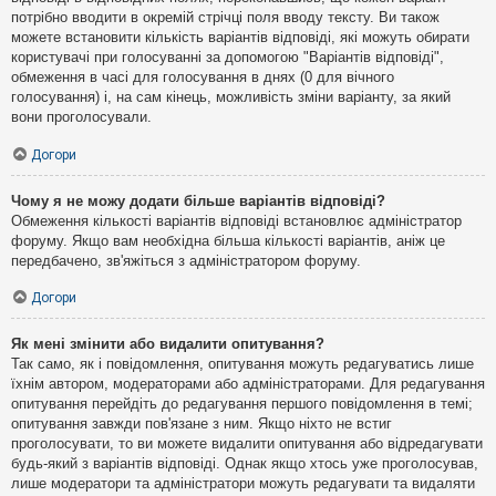
потрібно вводити в окремій стрічці поля вводу тексту. Ви також
можете встановити кількість варіантів відповіді, які можуть обирати
користувачі при голосуванні за допомогою "Варіантів відповіді",
обмеження в часі для голосування в днях (0 для вічного
голосування) і, на сам кінець, можливість зміни варіанту, за який
вони проголосували.
Догори
Чому я не можу додати більше варіантів відповіді?
Обмеження кількості варіантів відповіді встановлює адміністратор
форуму. Якщо вам необхідна більша кількості варіантів, аніж це
передбачено, зв'яжіться з адміністратором форуму.
Догори
Як мені змінити або видалити опитування?
Так само, як і повідомлення, опитування можуть редагуватись лише
їхнім автором, модераторами або адміністраторами. Для редагування
опитування перейдіть до редагування першого повідомлення в темі;
опитування завжди пов'язане з ним. Якщо ніхто не встиг
проголосувати, то ви можете видалити опитування або відредагувати
будь-який з варіантів відповіді. Однак якщо хтось уже проголосував,
лише модератори та адміністратори можуть редагувати та видаляти