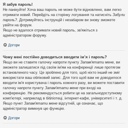
Я забув пароль!
Не панікуйте! Хоча ваш пароль не може бути відновлено, вам легко
отримати новий. Перейдіть на сторінку логування та натисніть
Забули
пароль?
. Дотримуйтесь інструкцій і незабаром ви знову зможете
увійти на форум.
Якщо не вдалося отримати новий пароль, зв'яжіться з
адміністратором форуму.
Догори
Чому мені постійно доводиться вводити ім’я і пароль?
Якщо ви не ставите галочку напроти пункту
Запам'ятати мене
, ви
зможете залишатися під своїм ім'ям на конференції лише протягом
встановленого часу. Це зроблено для того, щоб ніхто інший не зміг
використати ваш обліковий запис. Для того щоб вам не доводилося
вводити ім'я користувача і пароль кожного разу, ви можете поставити
галочку напроти пункту
Запам'ятати мене
при вході на
конференцію. Не рекомендується робити це на загальнодоступному
комп'ютері, наприклад в бібліотеці, інтернет-кафе, університеті і т. д.
Якщо пункт
Запам'ятати мене
відсутній, це означає, що
адміністратор вимкнув цю функцію.
Догори