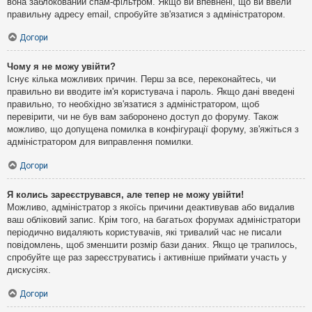
вона заблокований спам-фільтром. Якщо ви впевнені, що ви ввели
правильну адресу email, спробуйте зв'язатися з адміністратором.
Догори
Чому я не можу увійти?
Існує кілька можливих причин. Перш за все, переконайтесь, чи
правильно ви вводите ім'я користувача і пароль. Якщо дані введені
правильно, то необхідно зв'язатися з адміністратором, щоб
перевірити, чи не був вам заборонено доступ до форуму. Також
можливо, що допущена помилка в конфігурації форуму, зв'яжіться з
адміністратором для виправлення помилки.
Догори
Я колись зареєструвався, але тепер не можу увійти!
Можливо, адміністратор з якоїсь причини деактивував або видалив
ваш обліковий запис. Крім того, на багатьох форумах адміністратори
періодично видаляють користувачів, які тривалий час не писали
повідомлень, щоб зменшити розмір бази даних. Якщо це трапилось,
спробуйте ще раз зареєструватись і активніше приймати участь у
дискусіях.
Догори