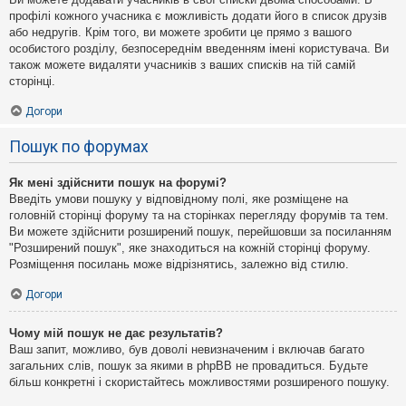
профілі кожного учасника є можливість додати його в список друзів
або недругів. Крім того, ви можете зробити це прямо з вашого
особистого розділу, безпосереднім введенням імені користувача. Ви
також можете видаляти учасників з ваших списків на тій самій
сторінці.
Догори
Пошук по форумах
Як мені здійснити пошук на форумі?
Введіть умови пошуку у відповідному полі, яке розміщене на
головній сторінці форуму та на сторінках перегляду форумів та тем.
Ви можете здійснити розширений пошук, перейшовши за посиланням
"Розширений пошук", яке знаходиться на кожній сторінці форуму.
Розміщення посилань може відрізнятись, залежно від стилю.
Догори
Чому мій пошук не дає результатів?
Ваш запит, можливо, був доволі невизначеним і включав багато
загальних слів, пошук за якими в phpBB не провадиться. Будьте
більш конкретні і скористайтесь можливостями розширеного пошуку.