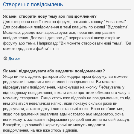
Створення повідомлень
Як мені створити нову тему або повідомлення?
Для створення нової теми на форумі, натисніть кнопку "Нова тема".
Для розміщення повідомлення в темі клацніть по кнопці "Відповісти".
Можливо, доведеться зареєструватися, перш ніж відправити
повідомлення. Доступні для вас дії перераховані внизу сторінки
форуму або теми. Наприклад: "Ви можете створювати нові теми", "Ви
можете додавати файли" і т. п.
Догори
Як мені відредагувати або видалити повідомлення?
Якщо ви не є адміністратором або модератором форуму, ви можете
редагувати і видаляти лише власні повідомлення. Ви можете
відредагувати повідомлення, натиснувши на кнопку
Редагувати
у
відповідному повідомленні, інколи лише протягом обмеженого часу з
моменту створення. Якщо хтось вже відповів на повідомлення, то під
ним з'явиться невеличкий напис, який показує скільки разів ви
редагували, а також дату і час останньої з них. Воно не з'явиться,
якщо повідомлення редагував адміністратор або модератор, хоча
вони можуть залишити інформацію про зроблені зміни на свій розсуд.
Врахуйте, що звичайні користувачі не можуть видалити
повідомлення, на яке вже хтось відповів.