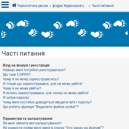
Теріологічна школа
форум Українського теріологічного товариства
Часті питання
В
х
і
д
Часті питання
Р
е
є
Вхід на форум і реєстрація
с
Навіщо мені потрібно реєструватися?
т
Що таке COPPA?
р
Чому я не можу зареєструватись?
а
Я тільки що зареєструвався, але не можу увійти!
ц
Чому я не можу увійти?
і
я
Я колись зареєструвався, але тепер не можу увійти!
Я забув пароль!
Чому мені постійно доводиться вводити ім’я і пароль?
Що робить функція "Видалити файли cookie"?
Т
е
м
Параметри та налаштування
и
Як мені змінити мої налаштування?
б
Як уникнути появи мого імені в списку "Хто зараз на форумі"?