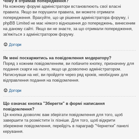
Чому я отримав попередження?
На кожному форумі адміністратори встановлюють свої власні
правила. Якщо ви порушили правила, ви можете отримати
попередження. Врахуйте, що це рішення адміністратора форуму, і
phpBB Limited не має ніякого відношення до попереджень, винесеним
на даному сайті. Якщо ви не знаєте, за що отримали попередження,
зв'яжіться з адміністратором форуму.
Догори
Як мені поскаржитись на повідомлення модератору?
Поряд з кожним повідомленням, ви побачите кнопку, призначену для
подання скарги на нього, якщо це дозволено адміністратором.
Натиснувши на неї, ви пройдете через ряд кроків, необхідних для
відправлення подання на повідомлення.
Догори
Що означає кнопка "Зберегти" в формі написання
повідомлення?
Ця кнопка дозволяє вам зберігати повідомлення для того, щоб
завершити та розмістити їх пізніше. Для того, щоб відкрити
збережене повідомлення, перейдіть в параграф "Чернетки" панелі
керування.