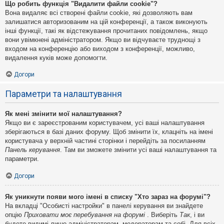
Що робить функція "Видалити файли cookie"?
Вона видаляє всі створені файли cookie, які дозволяють вам
залишатися авторизованим на цій конференції, а також виконують
інші функції, такі як відстежування прочитаних повідомлень, якщо
вони увімкнені адміністратором. Якщо ви відчуваєте труднощі з
входом на конференцію або виходом з конференції, можливо,
видалення куків може допомогти.
Догори
Параметри та налаштування
Як мені змінити мої налаштування?
Якщо ви є зареєстрованим користувачем, усі ваші налаштування
зберігаються в базі даних форуму. Щоб змінити їх, клацніть на імені
користувача у верхній частині сторінки і перейдіть за посиланням
Панель керування
. Там ви зможете змінити усі ваші налаштування та
параметри.
Догори
Як уникнути появи мого імені в списку "Хто зараз на форумі"?
На вкладці "Особисті настройки" в панелі керування ви знайдете
опцію
Приховати моє перебування на форумі
. Виберіть
Так
, і ви
будете видимі лише адміністраторам, модераторам та собі. Для всіх