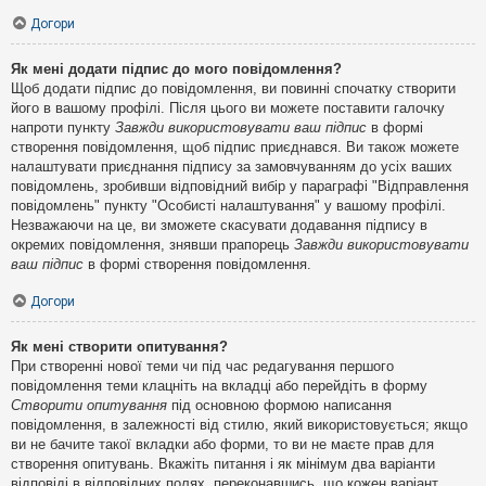
Догори
Як мені додати підпис до мого повідомлення?
Щоб додати підпис до повідомлення, ви повинні спочатку створити
його в вашому профілі. Після цього ви можете поставити галочку
напроти пункту
Завжди використовувати ваш підпис
в формі
створення повідомлення, щоб підпис приєднався. Ви також можете
налаштувати приєднання підпису за замовчуванням до усіх ваших
повідомлень, зробивши відповідний вибір у параграфі "Відправлення
повідомлень" пункту "Особисті налаштування" у вашому профілі.
Незважаючи на це, ви зможете скасувати додавання підпису в
окремих повідомлення, знявши прапорець
Завжди використовувати
ваш підпис
в формі створення повідомлення.
Догори
Як мені створити опитування?
При створенні нової теми чи під час редагування першого
повідомлення теми клацніть на вкладці або перейдіть в форму
Створити опитування
під основною формою написання
повідомлення, в залежності від стилю, який використовується; якщо
ви не бачите такої вкладки або форми, то ви не маєте прав для
створення опитувань. Вкажіть питання і як мінімум два варіанти
відповіді в відповідних полях, переконавшись, що кожен варіант