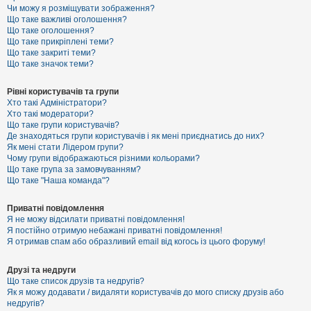
к
Чи можу я розміщувати зображення?
Що таке важливі оголошення?
Що таке оголошення?
Що таке прикріплені теми?
Д
Що таке закриті теми?
о
Що таке значок теми?
п
о
м
Рівні користувачів та групи
о
Хто такі Адміністратори?
г
Хто такі модератори?
а
Що таке групи користувачів?
Де знаходяться групи користувачів і як мені приєднатись до них?
Як мені стати Лідером групи?
Чому групи відображаються різними кольорами?
Що таке група за замовчуванням?
Що таке "Наша команда"?
Приватні повідомлення
Я не можу відсилати приватні повідомлення!
Я постійно отримую небажані приватні повідомлення!
Я отримав спам або образливий email від когось із цього форуму!
Друзі та недруги
Що таке список друзів та недругів?
Як я можу додавати / видаляти користувачів до мого списку друзів або
недругів?