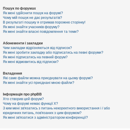
Пошук по форумах
Як мені здійснити пошук на форумі?
Чому мій пошук не дає результатів?
В результаті пошуку я отримав порожню сторінку!
Як мені знайти учасників форуму?
Як мені знайти власні повідомлення та теми?
Абонементи і закладки
Чим закладки відрізняються від підписок?
Як мені зробити закладку або підписатись на певні форуми?
Як мені підписатись на певний форум?
Як мені відмовитись від підписки?
Вкладення
Які саме файли можна приєднувати на цьому форумі?
Як мені знайти усі приєднані мною файли?
Інформація про phpBB
Хто створив цей форум?
Чому на форумі немає функції X?
З ким мені зв'язатись з питань некоректного використання і / або
юридичних питань, пов'язаних з цим форумом?
Як мені зв'язатися з адміністратором конференції?