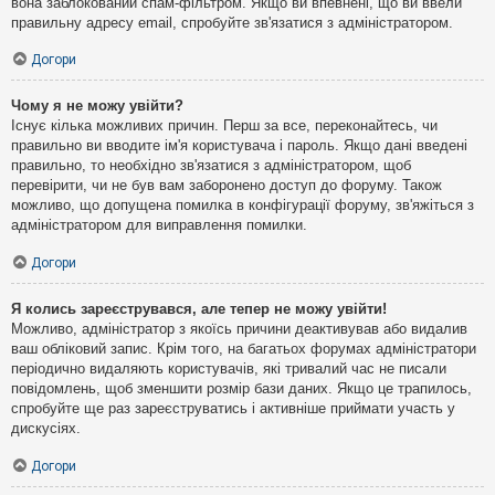
вона заблокований спам-фільтром. Якщо ви впевнені, що ви ввели
правильну адресу email, спробуйте зв'язатися з адміністратором.
Догори
Чому я не можу увійти?
Існує кілька можливих причин. Перш за все, переконайтесь, чи
правильно ви вводите ім'я користувача і пароль. Якщо дані введені
правильно, то необхідно зв'язатися з адміністратором, щоб
перевірити, чи не був вам заборонено доступ до форуму. Також
можливо, що допущена помилка в конфігурації форуму, зв'яжіться з
адміністратором для виправлення помилки.
Догори
Я колись зареєструвався, але тепер не можу увійти!
Можливо, адміністратор з якоїсь причини деактивував або видалив
ваш обліковий запис. Крім того, на багатьох форумах адміністратори
періодично видаляють користувачів, які тривалий час не писали
повідомлень, щоб зменшити розмір бази даних. Якщо це трапилось,
спробуйте ще раз зареєструватись і активніше приймати участь у
дискусіях.
Догори