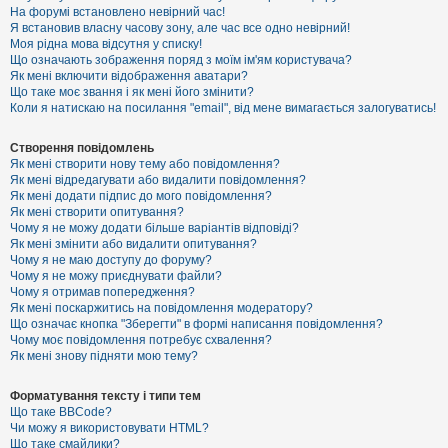
е
На форумі встановлено невірний час!
з
Я встановив власну часову зону, але час все одно невірний!
в
і
Моя рідна мова відсутня у списку!
д
Що означають зображення поряд з моїм ім'ям користувача?
п
Як мені включити відображення аватари?
о
Що таке моє звання і як мені його змінити?
в
Коли я натискаю на посилання "email", від мене вимагається залогуватись!
і
д
е
Створення повідомлень
й
Як мені створити нову тему або повідомлення?
Як мені відредагувати або видалити повідомлення?
Як мені додати підпис до мого повідомлення?
А
Як мені створити опитування?
к
Чому я не можу додати більше варіантів відповіді?
т
Як мені змінити або видалити опитування?
и
Чому я не маю доступу до форуму?
в
Чому я не можу приєднувати файли?
н
Чому я отримав попередження?
і
т
Як мені поскаржитись на повідомлення модератору?
е
Що означає кнопка "Зберегти" в формі написання повідомлення?
м
Чому моє повідомлення потребує схвалення?
и
Як мені знову підняти мою тему?
Форматування тексту і типи тем
П
Що таке BBCode?
о
Чи можу я використовувати HTML?
ш
Що таке смайлики?
у