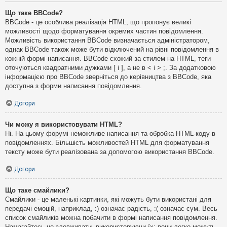
Що таке BBCode?
BBCode - це особлива реалізація HTML, що пропонує великі
можливості щодо форматування окремих частин повідомлення.
Можливість використання BBCode визначається адміністратором,
однак BBCode також може бути відключений на рівні повідомлення в
кожній формі написання. BBCode схожий за стилем на HTML, теги
оточуються квадратними дужками [ і ], а не в < і > ;. За додатковою
інформацією про BBCode зверніться до керівництва з BBCode, яка
доступна з форми написання повідомлення.
Догори
Чи можу я використовувати HTML?
Ні. На цьому форумі неможливе написання та обробка HTML-коду в
повідомленнях. Більшість можливостей HTML для форматування
тексту може бути реалізована за допомогою використання BBCode.
Догори
Що таке смайлики?
Смайлики - це маленькі картинки, які можуть бути використані для
передачі емоцій, наприклад, :) означає радість, :( означає сум. Весь
список смайликів можна побачити в формі написання повідомлення.
Намагайтесь не зловживати, використовуючи їх: вони легко можуть