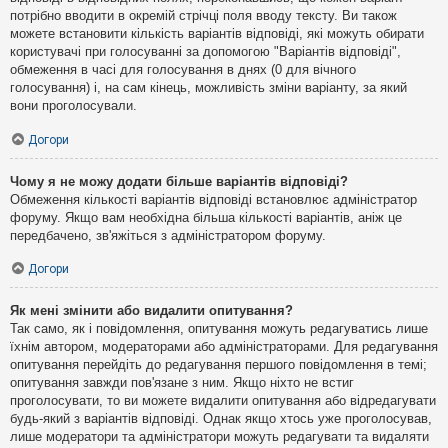
потрібно вводити в окремій стрічці поля вводу тексту. Ви також
можете встановити кількість варіантів відповіді, які можуть обирати
користувачі при голосуванні за допомогою "Варіантів відповіді",
обмеження в часі для голосування в днях (0 для вічного
голосування) і, на сам кінець, можливість зміни варіанту, за який
вони проголосували.
Догори
Чому я не можу додати більше варіантів відповіді?
Обмеження кількості варіантів відповіді встановлює адміністратор
форуму. Якщо вам необхідна більша кількості варіантів, аніж це
передбачено, зв'яжіться з адміністратором форуму.
Догори
Як мені змінити або видалити опитування?
Так само, як і повідомлення, опитування можуть редагуватись лише
їхнім автором, модераторами або адміністраторами. Для редагування
опитування перейдіть до редагування першого повідомлення в темі;
опитування завжди пов'язане з ним. Якщо ніхто не встиг
проголосувати, то ви можете видалити опитування або відредагувати
будь-який з варіантів відповіді. Однак якщо хтось уже проголосував,
лише модератори та адміністратори можуть редагувати та видаляти