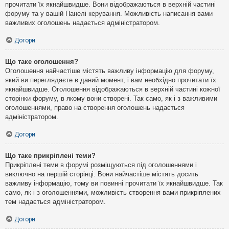
прочитати їх якнайшвидше. Вони відображаються в верхній частині
форуму та у вашій Панелі керування. Можливість написання вами
важливих оголошень надається адміністратором.
Догори
Що таке оголошення?
Оголошення найчастіше містять важливу інформацію для форуму,
який ви переглядаєте в даний момент, і вам необхідно прочитати їх
якнайшвидше. Оголошення відображаються в верхній частині кожної
сторінки форуму, в якому вони створені. Так само, як і з важливими
оголошеннями, право на створення оголошень надається
адміністратором.
Догори
Що таке прикріплені теми?
Прикріплені теми в форумі розміщуються під оголошеннями і
виключно на першій сторінці. Вони найчастіше містять досить
важливу інформацію, тому ви повинні прочитати їх якнайшвидше. Так
само, як і з оголошеннями, можливість створення вами прикріплених
тем надається адміністратором.
Догори