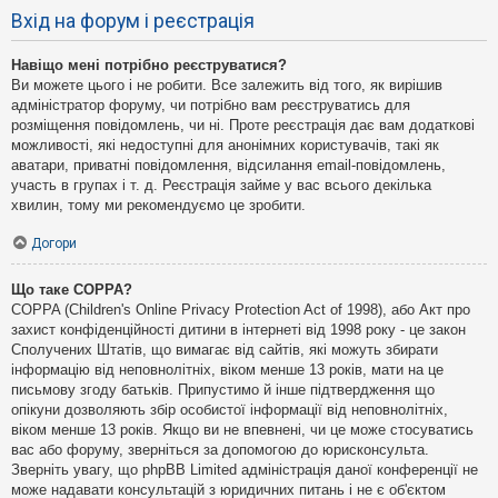
Вхід на форум і реєстрація
Навіщо мені потрібно реєструватися?
Ви можете цього і не робити. Все залежить від того, як вирішив
адміністратор форуму, чи потрібно вам реєструватись для
розміщення повідомлень, чи ні. Проте реєстрація дає вам додаткові
можливості, які недоступні для анонімних користувачів, такі як
аватари, приватні повідомлення, відсилання email-повідомлень,
участь в групах і т. д. Реєстрація займе у вас всього декілька
хвилин, тому ми рекомендуємо це зробити.
Догори
Що таке COPPA?
COPPA (Children's Online Privacy Protection Act of 1998), або Акт про
захист конфіденційності дитини в інтернеті від 1998 року - це закон
Сполучених Штатів, що вимагає від сайтів, які можуть збирати
інформацію від неповнолітніх, віком менше 13 років, мати на це
письмову згоду батьків. Припустимо й інше підтвердження що
опікуни дозволяють збір особистої інформації від неповнолітніх,
віком менше 13 років. Якщо ви не впевнені, чи це може стосуватись
вас або форуму, зверніться за допомогою до юрисконсульта.
Зверніть увагу, що phpBB Limited адміністрація даної конференції не
може надавати консультацій з юридичних питань і не є об'єктом