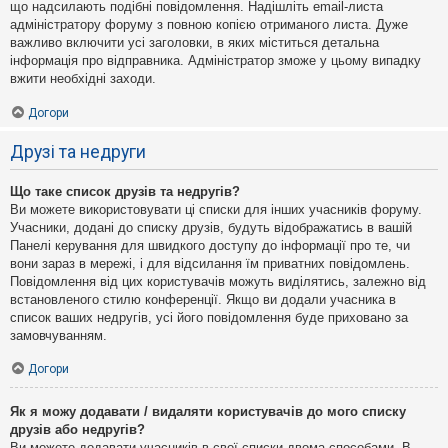
що надсилають подібні повідомлення. Надішліть email-листа
адміністратору форуму з повною копією отриманого листа. Дуже
важливо включити усі заголовки, в яких міститься детальна
інформація про відправника. Адміністратор зможе у цьому випадку
вжити необхідні заходи.
Догори
Друзі та недруги
Що таке список друзів та недругів?
Ви можете використовувати ці списки для інших учасників форуму.
Учасники, додані до списку друзів, будуть відображатись в вашій
Панелі керування для швидкого доступу до інформації про те, чи
вони зараз в мережі, і для відсилання їм приватних повідомлень.
Повідомлення від цих користувачів можуть виділятись, залежно від
встановленого стилю конференції. Якщо ви додали учасника в
список ваших недругів, усі його повідомлення буде приховано за
замовчуванням.
Догори
Як я можу додавати / видаляти користувачів до мого списку
друзів або недругів?
Ви можете додавати учасників в свої списки двома способами. В