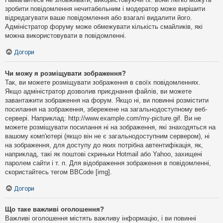
зробити повідомлення нечитабельним і модератор може вирішити
відредагувати ваше повідомлення або взагалі видалити його.
Адміністратор форуму може обмежувати кількість смайликів, які
можна використовувати в повідомленні.
Догори
Чи можу я розміщувати зображення?
Так, ви можете розміщувати зображення в своїх повідомленнях.
Якщо адміністратор дозволив приєднання файлів, ви можете
завантажити зображення на форум. Якщо ні, ви повинні розмістити
посилання на зображення, збережене на загальнодоступному веб-
сервері. Наприклад: http://www.example.com/my-picture.gif. Ви не
можете розміщувати посилання ні на зображення, які знаходяться на
вашому комп'ютері (якщо він не є загальнодоступним сервером), ні
на зображення, для доступу до яких потрібна автентифікація, як,
наприклад, такі як поштові скриньки Hotmail або Yahoo, захищені
паролем сайти і т. п. Для відображення зображення в повідомленні,
скористайтесь тегом BBCode [img].
Догори
Що таке важливі оголошення?
Важливі оголошення містять важливу інформацію, і ви повинні