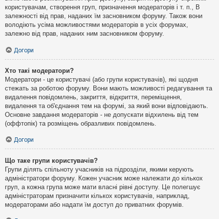
користувачам, створення груп, призначення модераторів і т. п., В
залежності від прав, наданих їм засновником форуму. Також вони
володіють усіма можливостями модераторів в усіх форумах,
залежно від прав, наданих ним засновником форуму.
Догори
Хто такі модератори?
Модератори - це користувачі (або групи користувачів), які щодня
стежать за роботою форуму. Вони мають можливості редагування та
видалення повідомлень, закриття, відкриття, переміщення,
видалення та об'єднання тем на форумі, за який вони відповідають.
Основне завдання модераторів - не допускати відхилень від тем
(оффтопік) та розміщень образливих повідомлень.
Догори
Що таке групи користувачів?
Групи ділять спільноту учасників на підрозділи, якими керують
адміністратори форуму. Кожен учасник може належати до кількох
груп, а кожна група може мати власні рівні доступу. Це полегшує
адміністраторам призначити кількох користувачів, наприклад,
модераторами або надати їм доступ до приватних форумів.