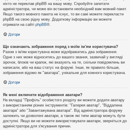
ніхто не переклав phpBB на вашу мову. Спробуйте запитати
адміністратора, чи може він встановити необхідний вам мовний пакет.
Якщо такого мовного пакета не існує, то ви самі можете перекласти
phpBB на свою рідну мову. Додаткову інформацію ви можете
отримати на сайті
phpBB
®.
Догори
Що означають зображення поряд з моїм ім'ям користувача?
Разом з ім'ям користувача може відображатись два зображення.
Одне з них може відноситись до вашого звання, зазвичай у вигляді
зірочок, блоків чи крапок, які вказують на те, скільки повідомлень ви
написали, або на ваш статус на форумі. Інше, як правило більше,
зображення відомо як "аватара", унікальне для кожного користувача.
Догори
Як мені включити відображення аватари?
На вкладці "Профіль" особистого розділу ви можете додати аватару
з використанням різних інструментів: "Галерея аватар", "Віддалена
аватара" або "Завантажувана аватара". Від адміністратора форуму
залежить чи дозволені аватари, а також які типи аватар можуть бути
доступні. Якщо ви не можете використовувати аватари, зверніться до
адміністратора для з'ясування причин.