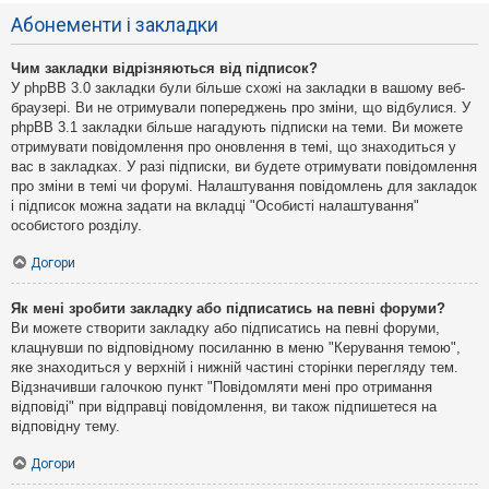
Абонементи і закладки
Чим закладки відрізняються від підписок?
У phpBB 3.0 закладки були більше схожі на закладки в вашому веб-
браузері. Ви не отримували попереджень про зміни, що відбулися. У
phpBB 3.1 закладки більше нагадують підписки на теми. Ви можете
отримувати повідомлення про оновлення в темі, що знаходиться у
вас в закладках. У разі підписки, ви будете отримувати повідомлення
про зміни в темі чи форумі. Налаштування повідомлень для закладок
і підписок можна задати на вкладці "Особисті налаштування"
особистого розділу.
Догори
Як мені зробити закладку або підписатись на певні форуми?
Ви можете створити закладку або підписатись на певні форуми,
клацнувши по відповідному посиланню в меню "Керування темою",
яке знаходиться у верхній і нижній частині сторінки перегляду тем.
Відзначивши галочкою пункт "Повідомляти мені про отримання
відповіді" при відправці повідомлення, ви також підпишетеся на
відповідну тему.
Догори