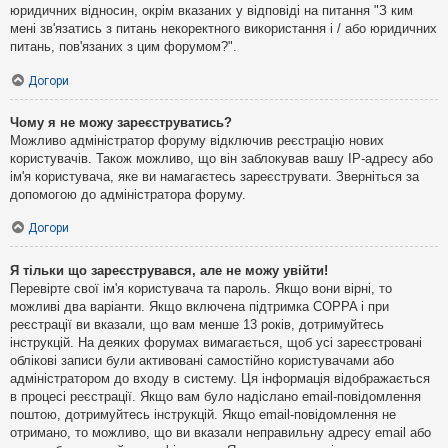
юридичних відносин, окрім вказаних у відповіді на питання "З ким
мені зв'язатись з питань некоректного використання і / або юридичних
питань, пов'язаних з цим форумом?".
Догори
Чому я не можу зареєструватись?
Можливо адміністратор форуму відключив реєстрацію нових
користувачів. Також можливо, що він заблокував вашу IP-адресу або
ім'я користувача, яке ви намагаєтесь зареєструвати. Зверніться за
допомогою до адміністратора форуму.
Догори
Я тільки що зареєструвався, але не можу увійти!
Перевірте свої ім'я користувача та пароль. Якщо вони вірні, то
можливі два варіанти. Якщо включена підтримка COPPA і при
реєстрації ви вказали, що вам менше 13 років, дотримуйтесь
інструкцій. На деяких форумах вимагається, щоб усі зареєстровані
облікові записи були активовані самостійно користувачами або
адміністратором до входу в систему. Ця інформація відображається
в процесі реєстрації. Якщо вам було надіслано email-повідомлення
поштою, дотримуйтесь інструкцій. Якщо email-повідомлення не
отримано, то можливо, що ви вказали неправильну адресу email або