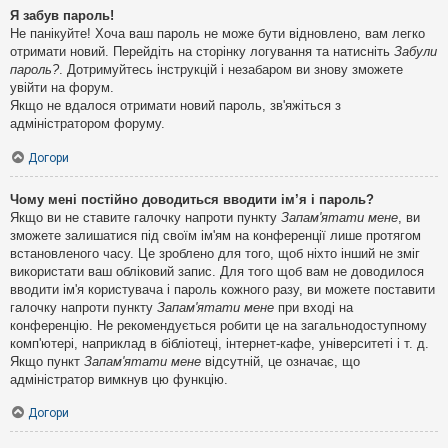
Я забув пароль!
Не панікуйте! Хоча ваш пароль не може бути відновлено, вам легко
отримати новий. Перейдіть на сторінку логування та натисніть
Забули
пароль?
. Дотримуйтесь інструкцій і незабаром ви знову зможете
увійти на форум.
Якщо не вдалося отримати новий пароль, зв'яжіться з
адміністратором форуму.
Догори
Чому мені постійно доводиться вводити ім’я і пароль?
Якщо ви не ставите галочку напроти пункту
Запам'ятати мене
, ви
зможете залишатися під своїм ім'ям на конференції лише протягом
встановленого часу. Це зроблено для того, щоб ніхто інший не зміг
використати ваш обліковий запис. Для того щоб вам не доводилося
вводити ім'я користувача і пароль кожного разу, ви можете поставити
галочку напроти пункту
Запам'ятати мене
при вході на
конференцію. Не рекомендується робити це на загальнодоступному
комп'ютері, наприклад в бібліотеці, інтернет-кафе, університеті і т. д.
Якщо пункт
Запам'ятати мене
відсутній, це означає, що
адміністратор вимкнув цю функцію.
Догори