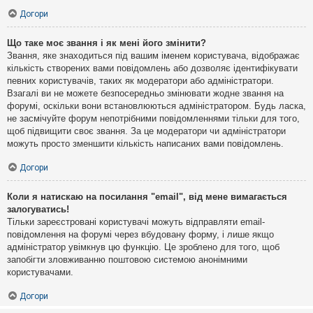
Догори
Що таке моє звання і як мені його змінити?
Звання, яке знаходиться під вашим іменем користувача, відображає
кількість створених вами повідомлень або дозволяє ідентифікувати
певних користувачів, таких як модератори або адміністратори.
Взагалі ви не можете безпосередньо змінювати жодне звання на
форумі, оскільки вони встановлюються адміністратором. Будь ласка,
не засмічуйте форум непотрібними повідомленнями тільки для того,
щоб підвищити своє звання. За це модератори чи адміністратори
можуть просто зменшити кількість написаних вами повідомлень.
Догори
Коли я натискаю на посилання "email", від мене вимагається
залогуватись!
Тільки зареєстровані користувачі можуть відправляти email-
повідомлення на форумі через вбудовану форму, і лише якщо
адміністратор увімкнув цю функцію. Це зроблено для того, щоб
запобігти зловживанню поштовою системою анонімними
користувачами.
Догори