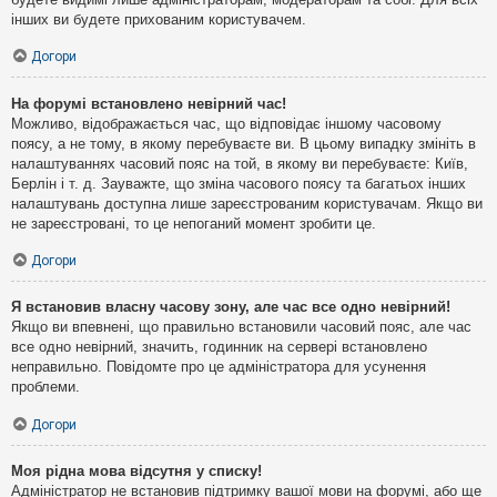
інших ви будете прихованим користувачем.
Догори
На форумі встановлено невірний час!
Можливо, відображається час, що відповідає іншому часовому
поясу, а не тому, в якому перебуваєте ви. В цьому випадку змініть в
налаштуваннях часовий пояс на той, в якому ви перебуваєте: Київ,
Берлін і т. д. Зауважте, що зміна часового поясу та багатьох інших
налаштувань доступна лише зареєстрованим користувачам. Якщо ви
не зареєстровані, то це непоганий момент зробити це.
Догори
Я встановив власну часову зону, але час все одно невірний!
Якщо ви впевнені, що правильно встановили часовий пояс, але час
все одно невірний, значить, годинник на сервері встановлено
неправильно. Повідомте про це адміністратора для усунення
проблеми.
Догори
Моя рідна мова відсутня у списку!
Адміністратор не встановив підтримку вашої мови на форумі, або ще