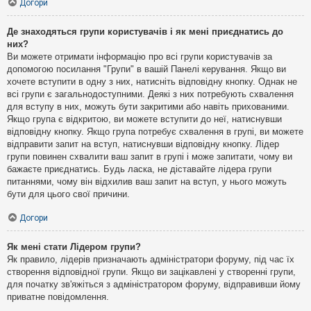
Догори
Де знаходяться групи користувачів і як мені приєднатись до
них?
Ви можете отримати інформацію про всі групи користувачів за
допомогою посилання "Групи" в вашій Панелі керування. Якщо ви
хочете вступити в одну з них, натисніть відповідну кнопку. Однак не
всі групи є загальнодоступними. Деякі з них потребують схвалення
для вступу в них, можуть бути закритими або навіть прихованими.
Якщо група є відкритою, ви можете вступити до неї, натиснувши
відповідну кнопку. Якщо група потребує схвалення в групі, ви можете
відправити запит на вступ, натиснувши відповідну кнопку. Лідер
групи повинен схвалити ваш запит в групі і може запитати, чому ви
бажаєте приєднатись. Будь ласка, не діставайте лідера групи
питаннями, чому він відхилив ваш запит на вступ, у нього можуть
бути для цього свої причини.
Догори
Як мені стати Лідером групи?
Як правило, лідерів призначають адміністратори форуму, під час їх
створення відповідної групи. Якщо ви зацікавлені у створенні групи,
для початку зв'яжіться з адміністратором форуму, відправивши йому
приватне повідомлення.