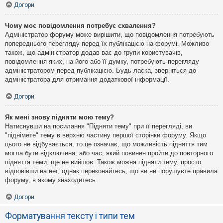
Догори
Чому моє повідомлення потребує схвалення?
Адміністратор форуму може вирішити, що повідомлення потребують
попереднього перегляду перед їх публікацією на форумі. Можливо
також, що адміністратор додав вас до групи користувачів,
повідомлення яких, на його або її думку, потребують перегляду
адміністратором перед публікацією. Будь ласка, зверніться до
адміністратора для отримання додаткової інформації.
Догори
Як мені знову підняти мою тему?
Натиснувши на посилання "Підняти тему" при її перегляді, ви
"піднімете" тему в верхню частину першої сторінки форуму. Якщо
цього не відбувається, то це означає, що можливість підняття тим
могла бути відключена, або час, який повинен пройти до повторного
підняття теми, ще не вийшов. Також можна підняти тему, просто
відповівши на неї, однак переконайтесь, що ви не порушуєте правила
форуму, в якому знаходитесь.
Догори
Форматування тексту і типи тем