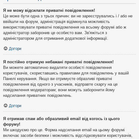
Я не можу відсилати приватні повідомлення!
Це може бути одна з трьох причин: ви не зареєструвались і / або не
ввійшли на форум, адміністрація відімкнула можливість
використовувати приватні повідомлення на всьому форумі або ж
адміністратор заборонив це особисто вам. Зв'яжіться з
адміністратором для отримання додаткової інформації.
Догори
Я постійно отримую небажані приватні повідомлення!
Ви можете автоматично видаляти особисті повідомлення
користувачів, скориставшись правилами для повідомлень у вашій
Панелі керування. Якщо ви отримуєте образливі приватні
повідомлення від одного з учасників, відправте скаргу на це
повідомлення модераторам; вони можуть заборонити йому
надсилання приватних повідомлень.
Догори
Я отримав спам або образливий email від когось із цього
форуму!
Ми шкодуємо про це. Форма надсилання email на цьому форумі
включає засоби безпеки і можливість відслідковувати користувачів,