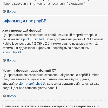
Панель керування і натисніть на посилання "Вкладення".
Догори
Інформація про phpBB
Хто створив цей форум?
Це програмне забезпечення (в своїй незміненій формі) створене і
поширюється
phpBB Limited
. Воно доступне на умовах GNU General
Public Licence, версії 2 (GPL-2.0) і може вільно поширюватися. Для
отримання додаткової інформації перейдіть за посиланням
About phpBB
.
Догори
Чому на форумі немає функції X?
Це програмне забезпечення створене і ліцензоване phpBB Limited.
Якщо ви вважаєте, що якась функція повинна бути додана,
відвідайте
Центр ідей phpBB
, де можна віддати свій голос за вже
подані ідеї або запропонувати власні.
Догори
З ким мені зв'язатись з питань некоректного використання і /