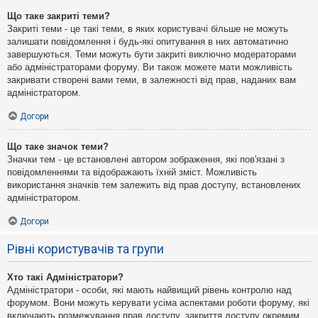
Що таке закриті теми?
Закриті теми - це такі теми, в яких користувачі більше не можуть
залишати повідомлення і будь-які опитування в них автоматично
завершуються. Теми можуть бути закриті виключно модераторами
або адміністраторами форуму. Ви також можете мати можливість
закривати створені вами теми, в залежності від прав, наданих вам
адміністратором.
Догори
Що таке значок теми?
Значки тем - це встановлені автором зображення, які пов'язані з
повідомленнями та відображають їхній зміст. Можливість
використання значків тем залежить від прав доступу, встановлених
адміністратором.
Догори
Рівні користувачів та групи
Хто такі Адміністратори?
Адміністратори - особи, які мають найвищий рівень контролю над
форумом. Вони можуть керувати усіма аспектами роботи форуму, які
включають розмежування прав доступу, закриття доступу окремим