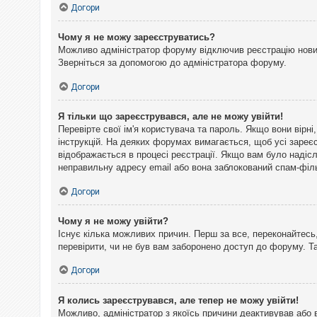
Догори
Чому я не можу зареєструватись?
Можливо адміністратор форуму відключив реєстрацію нових 
Зверніться за допомогою до адміністратора форуму.
Догори
Я тільки що зареєструвався, але не можу увійти!
Перевірте свої ім'я користувача та пароль. Якщо вони вірн
інструкцій. На деяких форумах вимагається, щоб усі зареє
відображається в процесі реєстрації. Якщо вам було надіс
неправильну адресу email або вона заблокований спам-філь
Догори
Чому я не можу увійти?
Існує кілька можливих причин. Перш за все, переконайтесь,
перевірити, чи не був вам заборонено доступ до форуму. 
Догори
Я колись зареєструвався, але тепер не можу увійти!
Можливо, адміністратор з якоїсь причини деактивував або 