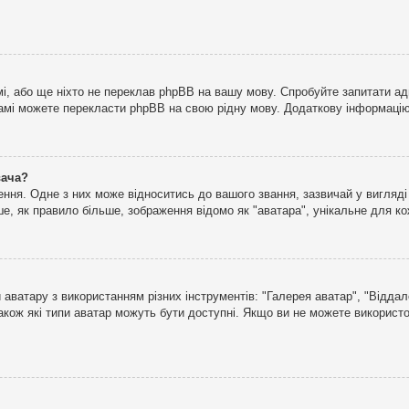
і, або ще ніхто не переклав phpBB на вашу мову. Спробуйте запитати ад
 самі можете перекласти phpBB на свою рідну мову. Додаткову інформаці
вача?
ня. Одне з них може відноситись до вашого звання, зазвичай у вигляді зі
е, як правило більше, зображення відомо як "аватара", унікальне для к
аватару з використанням різних інструментів: "Галерея аватар", "Відда
акож які типи аватар можуть бути доступні. Якщо ви не можете використо