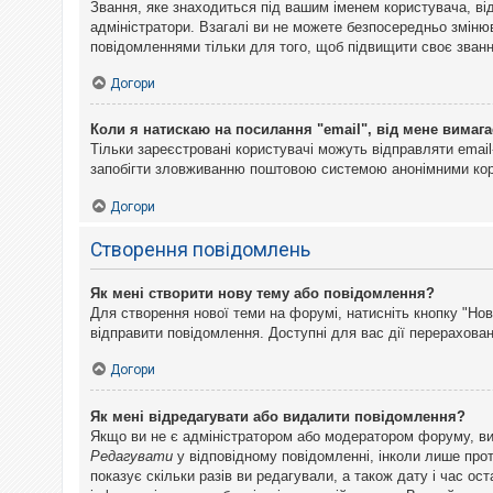
Звання, яке знаходиться під вашим іменем користувача, ві
адміністратори. Взагалі ви не можете безпосередньо змін
повідомленнями тільки для того, щоб підвищити своє званн
Догори
Коли я натискаю на посилання "email", від мене вимага
Тільки зареєстровані користувачі можуть відправляти emai
запобігти зловживанню поштовою системою анонімними ко
Догори
Створення повідомлень
Як мені створити нову тему або повідомлення?
Для створення нової теми на форумі, натисніть кнопку "Нов
відправити повідомлення. Доступні для вас дії перерахован
Догори
Як мені відредагувати або видалити повідомлення?
Якщо ви не є адміністратором або модератором форуму, ви
Редагувати
у відповідному повідомленні, інколи лише прот
показує скільки разів ви редагували, а також дату і час о