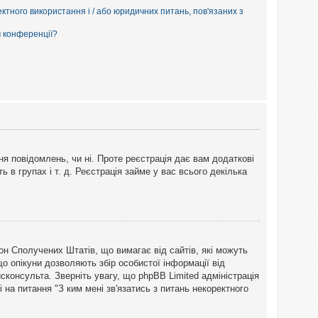
ектного використання і / або юридичних питань, пов'язаних з
м конференції?
ня повідомлень, чи ні. Проте реєстрація дає вам додаткові
ь в групах і т. д. Реєстрація займе у вас всього декілька
закон Сполучених Штатів, що вимагає від сайтів, які можуть
о опікуни дозволяють збір особистої інформації від
сконсульта. Зверніть увагу, що phpBB Limited адміністрація
 на питання "З ким мені зв'язатись з питань некоректного