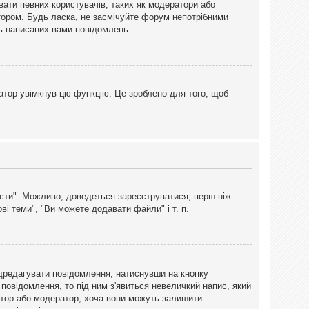
вати певних користувачів, таких як модератори або
тором. Будь ласка, не засмічуйте форум непотрібними
ть написаних вами повідомлень.
атор увімкнув цю функцію. Це зроблено для того, щоб
вісти". Можливо, доведеться зареєструватися, перш ніж
і теми", "Ви можете додавати файли" і т. п.
дредагувати повідомлення, натиснувши на кнопку
повідомлення, то під ним з'явиться невеличкий напис, який
тратор або модератор, хоча вони можуть залишити