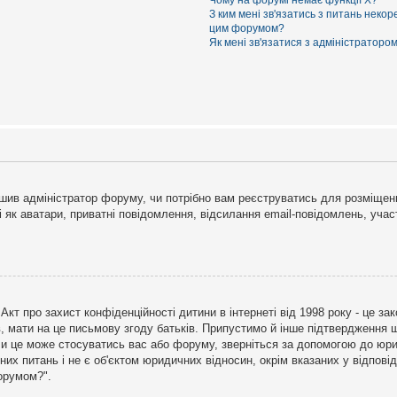
Чому на форумі немає функції X?
З ким мені зв'язатись з питань некор
цим форумом?
Як мені зв'язатися з адміністраторо
рішив адміністратор форуму, чи потрібно вам реєструватись для розміщен
і як аватари, приватні повідомлення, відсилання email-повідомлень, участ
бо Акт про захист конфіденційності дитини в інтернеті від 1998 року - це 
в, мати на це письмову згоду батьків. Припустимо й інше підтвердження щ
 чи це може стосуватись вас або форуму, зверніться за допомогою до юри
х питань і не є об'єктом юридичних відносин, окрім вказаних у відповіді
форумом?".