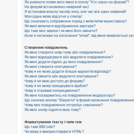
е
Як уникнути появи мого імені в списку "Хто зараз на форумі"?
з
На форумі встановлено невірний час!
в
Я встановив власну часову зону, але час все одно невірний!
і
Моя рідна мова відсутня у списку!
д
п
Що означають зображення поряд з моїм ім'ям користувача?
о
Як мені включити відображення аватари?
в
Що таке моє звання і як мені його змінити?
і
Коли я натискаю на посилання "email", від мене вимагається за
д
е
й
Створення повідомлень
Як мені створити нову тему або повідомлення?
Як мені відредагувати або видалити повідомлення?
Як мені додати підпис до мого повідомлення?
А
к
Як мені створити опитування?
т
Чому я не можу додати більше варіантів відповіді?
и
Як мені змінити або видалити опитування?
в
Чому я не маю доступу до форуму?
н
Чому я не можу приєднувати файли?
і
Чому я отримав попередження?
т
Як мені поскаржитись на повідомлення модератору?
е
м
Що означає кнопка "Зберегти" в формі написання повідомленн
и
Чому моє повідомлення потребує схвалення?
Як мені знову підняти мою тему?
П
Форматування тексту і типи тем
о
Що таке BBCode?
ш
Чи можу я використовувати HTML?
у