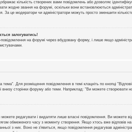
дображає кількість створених вами повідомлень або дозволяє ідентифіку
ювати жодне звання на форумі, оскільки вони встановлюються адміністра
я. За це модератори чи адміністратори можуть просто зменшити кількіс
ється залогуватись!
l-повідомлення на форумі через вбудовану форму, і лише якщо адміністр
ристувачами.
а тема". Для розміщення повідомлення в темі клацніть по кнопці "Відпо
і внизу сторінки форуму або теми. Наприклад: "Ви можете створювати нов
 можете редагувати і видаляти лише власні повідомлення. Ви можете ві
ягом обмеженого часу з моменту створення. Якщо хтось вже відповів на 
станньої з них. Воно не з'явиться, якщо повідомлення редагував адмініс