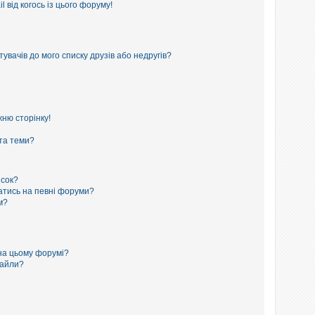
 від когось із цього форуму!
увачів до мого списку друзів або недругів?
ню сторінку!
 та теми?
исок?
сатись на певні форуми?
м?
на цьому форумі?
файли?