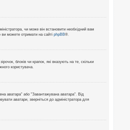
міністратора, чи може він встановити необхідний вам
ю ви можете отримати на сайті
phpBB
®.
рочок, блоків чи крапок, які вказують на те, скільки
ожного користувача.
лена аватара" або "Завантажувана аватара". Від
вувати аватари, зверніться до адміністратора для