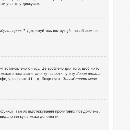
ти участь у дискусіях.
абули пароль?
. Дотримуйтесь інструкцій і незабаром ви
ом встановленого часу. Це зроблено для того, щоб ніхто
ви можете поставити галочку напроти пункту
Запам'ятати
фе, університеті і т. д. Якщо пункт
Запам'ятати мене
функції, такі як відстежування прочитаних повідомлень,
 видалення куків може допомогти.