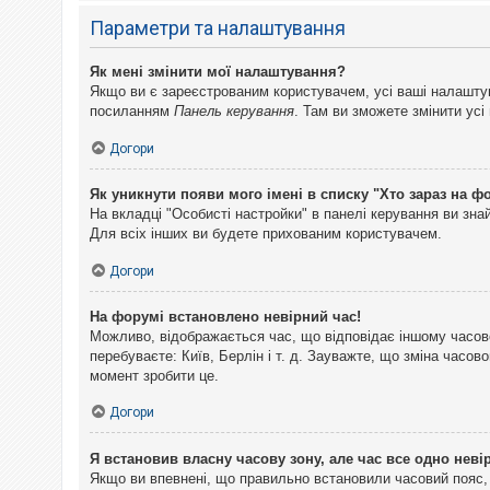
Параметри та налаштування
Як мені змінити мої налаштування?
Якщо ви є зареєстрованим користувачем, усі ваші налаштуван
посиланням
Панель керування
. Там ви зможете змінити ус
Догори
Як уникнути появи мого імені в списку "Хто зараз на ф
На вкладці "Особисті настройки" в панелі керування ви зн
Для всіх інших ви будете прихованим користувачем.
Догори
На форумі встановлено невірний час!
Можливо, відображається час, що відповідає іншому часово
перебуваєте: Київ, Берлін і т. д. Зауважте, що зміна часо
момент зробити це.
Догори
Я встановив власну часову зону, але час все одно неві
Якщо ви впевнені, що правильно встановили часовий пояс, 