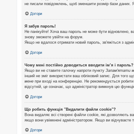
не писали повідомлень, щоб зменшити розмір бази даних. Я
Догори
Я забув пароль!
Не панікуйте! Хоча ваш пароль не може бути відновлено, в
знову зможете увійти на форум.
Якщо не вдалося отримати новий пароль, зв'яжіться з адмі
Догори
Чому мені постійно доводиться вводити ім’я і пароль?
Якщо ви не ставите галочку напроти пункту
Запам'ятати 
інший не зміг використати ваш обліковий запис. Для того щ
мене
при вході на конференцію. Не рекомендується робити це
відсутній, це означає, що адміністратор вимкнув цю функці
Догори
Що робить функція "Видалити файли cookie"?
Вона видаляє всі створені файли cookie, які дозволяють ва
якщо вони увімкнені адміністратором. Якщо ви відчуваєте 
Догори