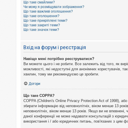
Що таке смайлики?
к
Чи можу я розміщувати зображення?
Що таке важливі оголошення?
Що таке оголошення?
Д
Що таке прикріплені теми?
о
Що таке закриті теми?
п
Що таке значок теми?
о
м
о
г
Вхід на форум і реєстрація
а
Навіщо мені потрібно реєструватися?
Ви можете цього і не робити. Все залежить від того, як ви
можливості, які недоступні для анонімних користувачів, так
хвилин, тому ми рекомендуємо це зробити.
Догори
Що таке COPPA?
COPPA (Children's Online Privacy Protection Act of 1998), а
збирати інформацію від неповнолітніх, віком менше 13 рокі
неповнолітніх, віком менше 13 років. Якщо ви не впевнені,
даної конференції не може надавати консультацій з юридични
використання і / або юридичних питань, пов'язаних з цим 