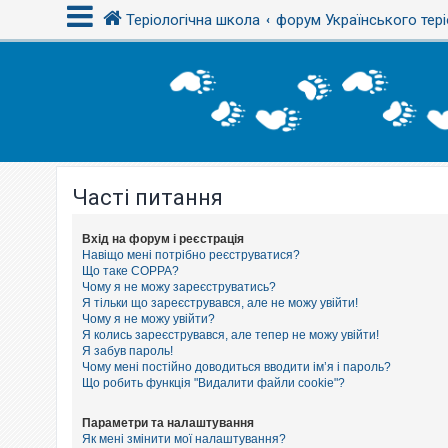
Теріологічна школа
форум Українського тері
В
х
і
д
Часті питання
Р
е
є
с
Вхід на форум і реєстрація
т
Навіщо мені потрібно реєструватися?
р
Що таке COPPA?
а
Чому я не можу зареєструватись?
ц
Я тільки що зареєструвався, але не можу увійти!
і
Чому я не можу увійти?
я
Я колись зареєструвався, але тепер не можу увійти!
Я забув пароль!
Чому мені постійно доводиться вводити ім’я і пароль?
Т
Що робить функція "Видалити файли cookie"?
е
м
и
Параметри та налаштування
б
Як мені змінити мої налаштування?