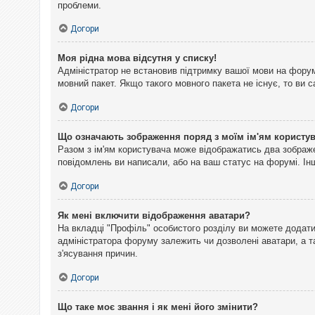
проблеми.
Догори
Моя рідна мова відсутня у списку!
Адміністратор не встановив підтримку вашої мови на форум
мовний пакет. Якщо такого мовного пакета не існує, то ви
Догори
Що означають зображення поряд з моїм ім'ям користу
Разом з ім'ям користувача може відображатись два зображен
повідомлень ви написали, або на ваш статус на форумі. Інш
Догори
Як мені включити відображення аватари?
На вкладці "Профіль" особистого розділу ви можете додати 
адміністратора форуму залежить чи дозволені аватари, а т
з'ясування причин.
Догори
Що таке моє звання і як мені його змінити?