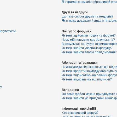
Я отримав спам або образливий email
Друзі та недруги
Що таке список друзів та недругів?
Як я можу додавати / видаляти корист
логуватись!
Пошук по форумах
Як мені здійснити пошук на форумі?
Чому мій пошук не дає результатів?
В результаті пошуку я отримав порож
Як мені знайти учасників форуму?
Як мені знайти власні повідомлення
Абонементи і закладки
Чим закладки відрізняються від підп
Як мені зробити закладку або підпи
Як мені підписатись на певний фору
Як мені відмовитись від підписки?
я?
Вкладення
Які саме файли можна приєднувати 
Як мені знайти усі приєднані мною 
Інформація про phpBB
Хто створив цей форум?