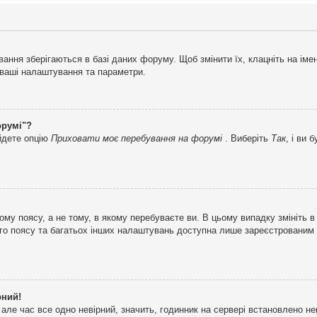
ня зберігаються в базі даних форуму. Щоб змінити їх, клацніть на імені 
і ваші налаштування та параметри.
орумі"?
айдете опцію
Приховати моє перебування на форумі
. Виберіть
Так
, і ви
му поясу, а не тому, в якому перебуваєте ви. В цьому випадку змініть в
вого поясу та багатьох інших налаштувань доступна лише зареєстрованим
рний!
але час все одно невірний, значить, годинник на сервері встановлено н