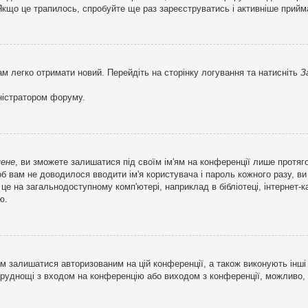
кщо це трапилось, спробуйте ще раз зареєструватись і активніше прийма
ам легко отримати новий. Перейдіть на сторінку логування та натисніть
З
ністратором форуму.
мене
, ви зможете залишатися під своїм ім'ям на конференції лише протяг
об вам не доводилося вводити ім'я користувача і пароль кожного разу, 
 на загальнодоступному комп'ютері, наприклад в бібліотеці, інтернет-ка
ю.
м залишатися авторизованим на цій конференції, а також виконують інші 
труднощі з входом на конференцію або виходом з конференції, можливо,