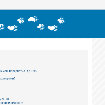
як мені приєднатись до них?
 кольорами?
омлення!
ні повідомлення!