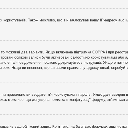
користувачів. Також можливо, що він заблокував вашу IP-адресу або ім
і, то можливі два варіанти. Якщо включена підтримка COPPA і при реєстр
стровані облікові записи були активовані самостійно користувачами або 
лано email-повідомлення поштою, дотримуйтесь інструкцій. Якщо email-п
тром. Якщо ви впевнені, що ви ввели правильну адресу email, спробуйте 
 чи правильно ви вводите ім'я користувача і пароль. Якщо дані введені п
Також можливо, що допущена помилка в конфігурації форуму, зв'яжіться 
видалив ваш обліковий запис. Крім того, на багатьох форумах адміністра