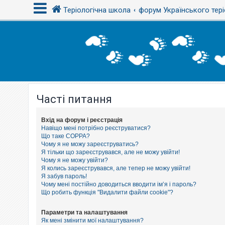
Теріологічна школа
форум Українського тері
В
х
і
д
Часті питання
Р
е
є
с
Вхід на форум і реєстрація
т
Навіщо мені потрібно реєструватися?
р
Що таке COPPA?
а
Чому я не можу зареєструватись?
ц
Я тільки що зареєструвався, але не можу увійти!
і
Чому я не можу увійти?
я
Я колись зареєструвався, але тепер не можу увійти!
Я забув пароль!
Чому мені постійно доводиться вводити ім’я і пароль?
Т
Що робить функція "Видалити файли cookie"?
е
м
и
Параметри та налаштування
б
Як мені змінити мої налаштування?