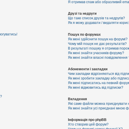
Я отримав спам або образливий email
Друзі та недруги
Що таке список друзів та недругів?
Як я можу додавати / видаляти корист
логуватись!
Пошук по форумах
Як мені здійснити пошук на форумі?
Чому мій пошук не дає результатів?
В результаті пошуку я отримав порож
Як мені знайти учасників форуму?
Як мені знайти власні повідомлення
Абонементи і закладки
Чим закладки відрізняються від підп
Як мені зробити закладку або підпи
Як мені підписатись на певний фору
Як мені відмовитись від підписки?
я?
Вкладення
Які саме файли можна приєднувати 
Як мені знайти усі приєднані мною 
Інформація про phpBB
Хто створив цей форум?