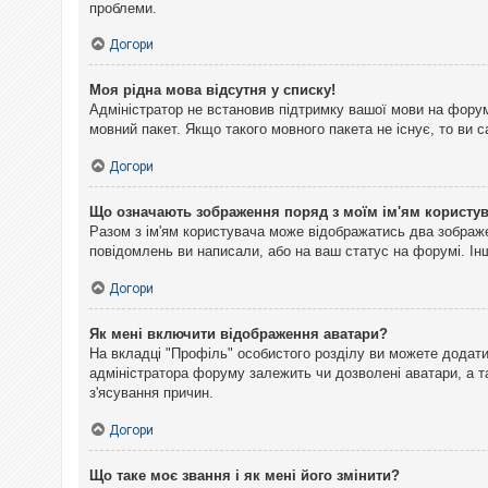
проблеми.
Догори
Моя рідна мова відсутня у списку!
Адміністратор не встановив підтримку вашої мови на форум
мовний пакет. Якщо такого мовного пакета не існує, то ви
Догори
Що означають зображення поряд з моїм ім'ям користу
Разом з ім'ям користувача може відображатись два зображен
повідомлень ви написали, або на ваш статус на форумі. Інш
Догори
Як мені включити відображення аватари?
На вкладці "Профіль" особистого розділу ви можете додати 
адміністратора форуму залежить чи дозволені аватари, а т
з'ясування причин.
Догори
Що таке моє звання і як мені його змінити?