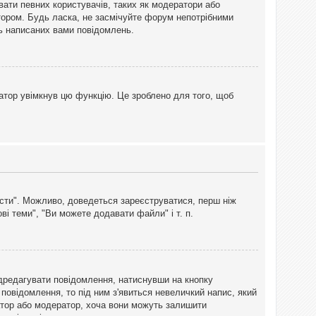
вати певних користувачів, таких як модератори або
тором. Будь ласка, не засмічуйте форум непотрібними
ть написаних вами повідомлень.
атор увімкнув цю функцію. Це зроблено для того, щоб
вісти". Можливо, доведеться зареєструватися, перш ніж
і теми", "Ви можете додавати файли" і т. п.
дредагувати повідомлення, натиснувши на кнопку
повідомлення, то під ним з'явиться невеличкий напис, який
тратор або модератор, хоча вони можуть залишити