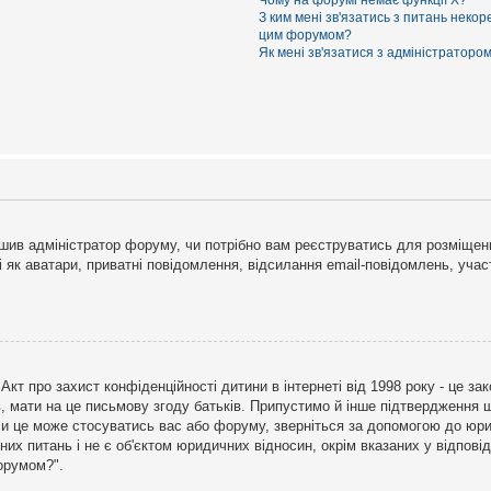
Чому на форумі немає функції X?
З ким мені зв'язатись з питань некор
цим форумом?
Як мені зв'язатися з адміністраторо
рішив адміністратор форуму, чи потрібно вам реєструватись для розміщен
і як аватари, приватні повідомлення, відсилання email-повідомлень, участ
бо Акт про захист конфіденційності дитини в інтернеті від 1998 року - це 
в, мати на це письмову згоду батьків. Припустимо й інше підтвердження щ
 чи це може стосуватись вас або форуму, зверніться за допомогою до юри
х питань і не є об'єктом юридичних відносин, окрім вказаних у відповіді
форумом?".