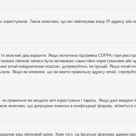
користувачів. Також можливо, що він заблокував вашу IP-адресу або ім
і, то можливі два варіанти. Якщо включена підтримка COPPA і при реєстр
стровані облікові записи були активовані самостійно користувачами або 
лано email-повідомлення поштою, дотримуйтесь інструкцій. Якщо email-п
тром. Якщо ви впевнені, що ви ввели правильну адресу email, спробуйте 
 чи правильно ви вводите ім'я користувача і пароль. Якщо дані введені п
Також можливо, що допущена помилка в конфігурації форуму, зв'яжіться 
видалив ваш обліковий запис. Крім того, на багатьох форумах адміністра