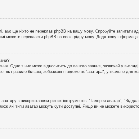
і, або ще ніхто не переклав phpBB на вашу мову. Спробуйте запитати ад
 самі можете перекласти phpBB на свою рідну мову. Додаткову інформаці
вача?
ня. Одне з них може відноситись до вашого звання, зазвичай у вигляді зі
е, як правило більше, зображення відомо як "аватара", унікальне для к
аватару з використанням різних інструментів: "Галерея аватар", "Відда
акож які типи аватар можуть бути доступні. Якщо ви не можете використо