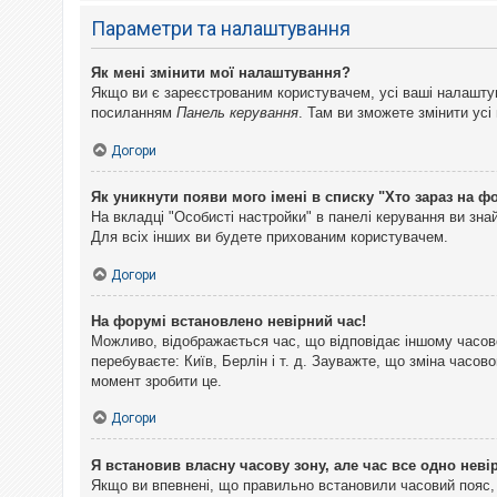
Параметри та налаштування
Як мені змінити мої налаштування?
Якщо ви є зареєстрованим користувачем, усі ваші налаштуван
посиланням
Панель керування
. Там ви зможете змінити ус
Догори
Як уникнути появи мого імені в списку "Хто зараз на ф
На вкладці "Особисті настройки" в панелі керування ви зн
Для всіх інших ви будете прихованим користувачем.
Догори
На форумі встановлено невірний час!
Можливо, відображається час, що відповідає іншому часово
перебуваєте: Київ, Берлін і т. д. Зауважте, що зміна часо
момент зробити це.
Догори
Я встановив власну часову зону, але час все одно неві
Якщо ви впевнені, що правильно встановили часовий пояс, 