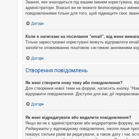
Звання, яке знаходиться під вашим іменем користувача, ві
адміністратори. Взагалі ви не можете безпосередньо змін
повідомленнями тільки для того, щоб підвищити своє званн
Догори
Коли я натискаю на посилання "email", від мене вимага
Тільки зареєстровані користувачі можуть відправляти emai
запобігти зловживанню поштовою системою анонімними ко
Догори
Створення повідомлень
Як мені створити нову тему або повідомлення?
Для створення нової теми на форумі, натисніть кнопку "Нов
відправити повідомлення. Доступні для вас дії перерахован
Догори
Як мені відредагувати або видалити повідомлення?
Якщо ви не є адміністратором або модератором форуму, ви
Редагувати
у відповідному повідомленні, інколи лише прот
показує скільки разів ви редагували, а також дату і час о