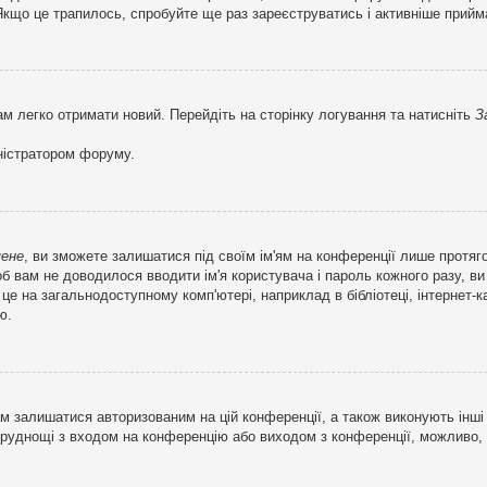
кщо це трапилось, спробуйте ще раз зареєструватись і активніше прийма
ам легко отримати новий. Перейдіть на сторінку логування та натисніть
З
ністратором форуму.
мене
, ви зможете залишатися під своїм ім'ям на конференції лише протяг
об вам не доводилося вводити ім'я користувача і пароль кожного разу, 
 на загальнодоступному комп'ютері, наприклад в бібліотеці, інтернет-ка
ю.
м залишатися авторизованим на цій конференції, а також виконують інші 
труднощі з входом на конференцію або виходом з конференції, можливо,