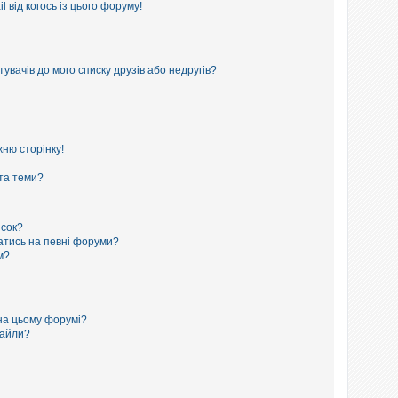
 від когось із цього форуму!
увачів до мого списку друзів або недругів?
ню сторінку!
 та теми?
исок?
сатись на певні форуми?
м?
на цьому форумі?
файли?