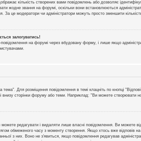
дображає кількість створених вами повідомлень або дозволяє ідентифіку
ювати жодне звання на форумі, оскільки вони встановлюються адміністра
я. За це модератори чи адміністратори можуть просто зменшити кількіс
ється залогуватись!
l-повідомлення на форумі через вбудовану форму, і лише якщо адміністр
ристувачами.
а тема". Для розміщення повідомлення в темі клацніть по кнопці "Відпо
і внизу сторінки форуму або теми. Наприклад: "Ви можете створювати нов
 можете редагувати і видаляти лише власні повідомлення. Ви можете ві
ягом обмеженого часу з моменту створення. Якщо хтось вже відповів на 
станньої з них. Воно не з'явиться, якщо повідомлення редагував адмініс