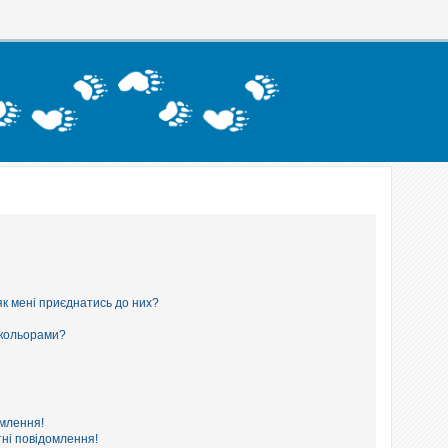
як мені приєднатись до них?
 кольорами?
омлення!
ні повідомлення!