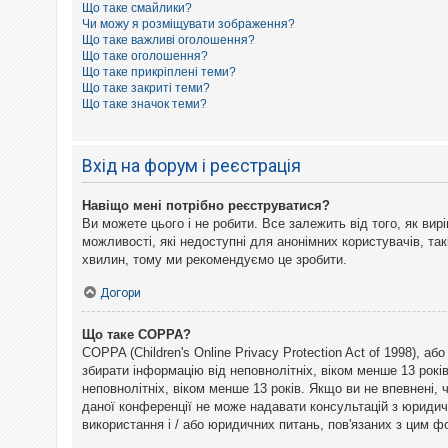
Що таке смайлики?
к
Чи можу я розміщувати зображення?
Що таке важливі оголошення?
Що таке оголошення?
Д
Що таке прикріплені теми?
о
Що таке закриті теми?
п
Що таке значок теми?
о
м
о
г
Вхід на форум і реєстрація
а
Навіщо мені потрібно реєструватися?
Ви можете цього і не робити. Все залежить від того, як ви
можливості, які недоступні для анонімних користувачів, так
хвилин, тому ми рекомендуємо це зробити.
Догори
Що таке COPPA?
COPPA (Children's Online Privacy Protection Act of 1998), а
збирати інформацію від неповнолітніх, віком менше 13 рокі
неповнолітніх, віком менше 13 років. Якщо ви не впевнені,
даної конференції не може надавати консультацій з юридични
використання і / або юридичних питань, пов'язаних з цим 