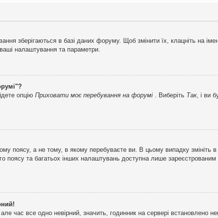
ня зберігаються в базі даних форуму. Щоб змінити їх, клацніть на імені 
і ваші налаштування та параметри.
орумі"?
айдете опцію
Приховати моє перебування на форумі
. Виберіть
Так
, і ви
му поясу, а не тому, в якому перебуваєте ви. В цьому випадку змініть в
вого поясу та багатьох інших налаштувань доступна лише зареєстрованим
рний!
але час все одно невірний, значить, годинник на сервері встановлено н