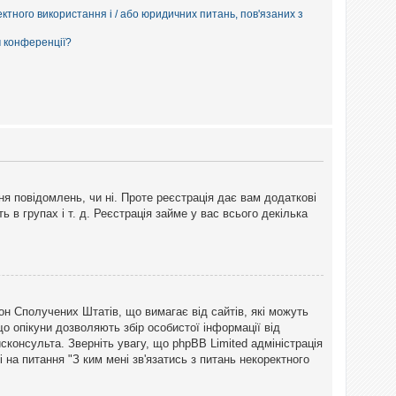
ектного використання і / або юридичних питань, пов'язаних з
м конференції?
ня повідомлень, чи ні. Проте реєстрація дає вам додаткові
ь в групах і т. д. Реєстрація займе у вас всього декілька
закон Сполучених Штатів, що вимагає від сайтів, які можуть
о опікуни дозволяють збір особистої інформації від
сконсульта. Зверніть увагу, що phpBB Limited адміністрація
 на питання "З ким мені зв'язатись з питань некоректного