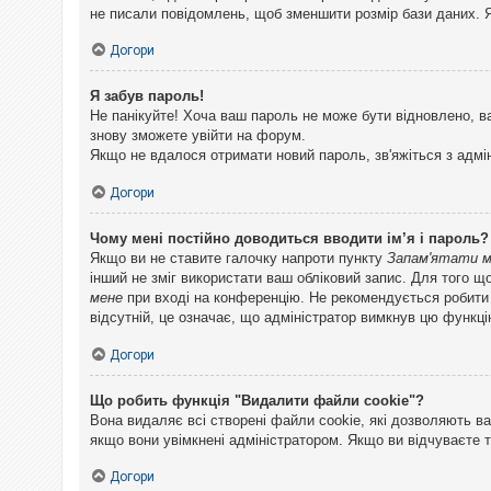
не писали повідомлень, щоб зменшити розмір бази даних. Я
Догори
Я забув пароль!
Не панікуйте! Хоча ваш пароль не може бути відновлено, в
знову зможете увійти на форум.
Якщо не вдалося отримати новий пароль, зв'яжіться з адмі
Догори
Чому мені постійно доводиться вводити ім’я і пароль?
Якщо ви не ставите галочку напроти пункту
Запам'ятати 
інший не зміг використати ваш обліковий запис. Для того щ
мене
при вході на конференцію. Не рекомендується робити це
відсутній, це означає, що адміністратор вимкнув цю функці
Догори
Що робить функція "Видалити файли cookie"?
Вона видаляє всі створені файли cookie, які дозволяють ва
якщо вони увімкнені адміністратором. Якщо ви відчуваєте 
Догори