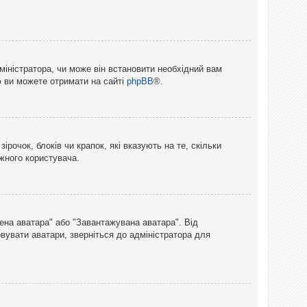
міністратора, чи може він встановити необхідний вам
ю ви можете отримати на сайті
phpBB
®.
рочок, блоків чи крапок, які вказують на те, скільки
ожного користувача.
лена аватара" або "Завантажувана аватара". Від
вувати аватари, зверніться до адміністратора для