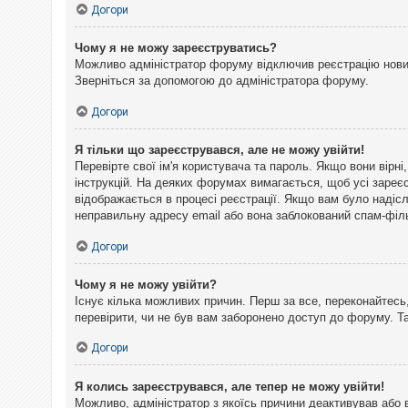
Догори
Чому я не можу зареєструватись?
Можливо адміністратор форуму відключив реєстрацію нових 
Зверніться за допомогою до адміністратора форуму.
Догори
Я тільки що зареєструвався, але не можу увійти!
Перевірте свої ім'я користувача та пароль. Якщо вони вірн
інструкцій. На деяких форумах вимагається, щоб усі зареє
відображається в процесі реєстрації. Якщо вам було надіс
неправильну адресу email або вона заблокований спам-філь
Догори
Чому я не можу увійти?
Існує кілька можливих причин. Перш за все, переконайтесь,
перевірити, чи не був вам заборонено доступ до форуму. 
Догори
Я колись зареєструвався, але тепер не можу увійти!
Можливо, адміністратор з якоїсь причини деактивував або 