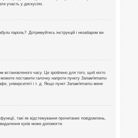
ти участь у дискусіях.
абули пароль?
. Дотримуйтесь інструкцій і незабаром ви
ом встановленого часу. Це зроблено для того, щоб ніхто
ви можете поставити галочку напроти пункту
Запам'ятати
фе, університеті і т. д. Якщо пункт
Запам'ятати мене
функції, такі як відстежування прочитаних повідомлень,
 видалення куків може допомогти.