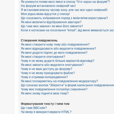
е
Як уникнути появи мого імені в списку "Хто зараз на форумі"?
з
На форумі встановлено невірний час!
в
Я встановив власну часову зону, але час все одно невірний!
і
Моя рідна мова відсутня у списку!
д
п
Що означають зображення поряд з моїм ім'ям користувача?
о
Як мені включити відображення аватари?
в
Що таке моє звання і як мені його змінити?
і
Коли я натискаю на посилання "email", від мене вимагається за
д
е
й
Створення повідомлень
Як мені створити нову тему або повідомлення?
Як мені відредагувати або видалити повідомлення?
Як мені додати підпис до мого повідомлення?
А
к
Як мені створити опитування?
т
Чому я не можу додати більше варіантів відповіді?
и
Як мені змінити або видалити опитування?
в
Чому я не маю доступу до форуму?
н
Чому я не можу приєднувати файли?
і
Чому я отримав попередження?
т
Як мені поскаржитись на повідомлення модератору?
е
м
Що означає кнопка "Зберегти" в формі написання повідомленн
и
Чому моє повідомлення потребує схвалення?
Як мені знову підняти мою тему?
П
Форматування тексту і типи тем
о
Що таке BBCode?
ш
Чи можу я використовувати HTML?
у