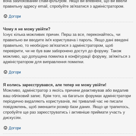
вона заблокований спам-фільтром. Якщо ви впевнені, що ви ввели
правильну адресу email, спробуйте зв'язатися з адміністратором.
Догори
Чому я не можу увійти?
Існує кілька можливих причин. Перш за все, переконайтесь, чи
правильно ви вводите ім'я користувача і пароль. Якщо дані введені
правильно, то необхідно зв'язатися з адміністратором, щоб
перевірити, чи не був вам заборонено доступ до форуму. Також
можливо, що допущена помилка в конфігурації форуму, зв'яжіться з
адміністратором для виправлення помилки.
Догори
Я колись зареєструвався, але тепер не можу увійти!
Можливо, адміністратор з якоїсь причини деактивував або видалив
ваш обліковий запис. Крім того, на багатьох форумах адміністратори
періодично видаляють користувачів, які тривалий час не писали
повідомлень, щоб зменшити розмір бази даних. Якщо це трапилось,
спробуйте ще раз зареєструватись і активніше приймати участь у
дискусіях.
Догори