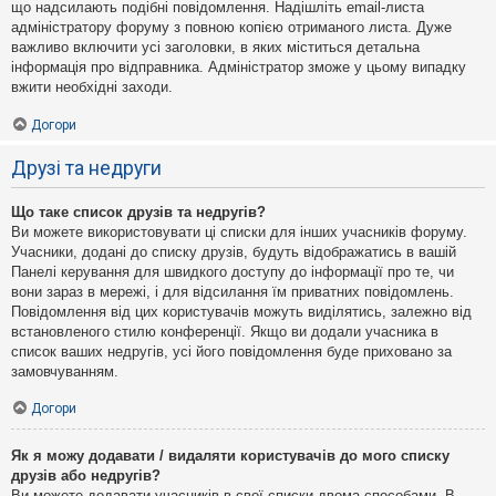
що надсилають подібні повідомлення. Надішліть email-листа
адміністратору форуму з повною копією отриманого листа. Дуже
важливо включити усі заголовки, в яких міститься детальна
інформація про відправника. Адміністратор зможе у цьому випадку
вжити необхідні заходи.
Догори
Друзі та недруги
Що таке список друзів та недругів?
Ви можете використовувати ці списки для інших учасників форуму.
Учасники, додані до списку друзів, будуть відображатись в вашій
Панелі керування для швидкого доступу до інформації про те, чи
вони зараз в мережі, і для відсилання їм приватних повідомлень.
Повідомлення від цих користувачів можуть виділятись, залежно від
встановленого стилю конференції. Якщо ви додали учасника в
список ваших недругів, усі його повідомлення буде приховано за
замовчуванням.
Догори
Як я можу додавати / видаляти користувачів до мого списку
друзів або недругів?
Ви можете додавати учасників в свої списки двома способами. В