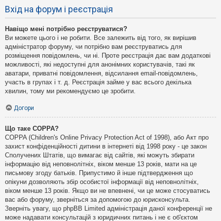
Вхід на форум і реєстрація
Навіщо мені потрібно реєструватися?
Ви можете цього і не робити. Все залежить від того, як вирішив
адміністратор форуму, чи потрібно вам реєструватись для
розміщення повідомлень, чи ні. Проте реєстрація дає вам додаткові
можливості, які недоступні для анонімних користувачів, такі як
аватари, приватні повідомлення, відсилання email-повідомлень,
участь в групах і т. д. Реєстрація займе у вас всього декілька
хвилин, тому ми рекомендуємо це зробити.
Догори
Що таке COPPA?
COPPA (Children's Online Privacy Protection Act of 1998), або Акт про
захист конфіденційності дитини в інтернеті від 1998 року - це закон
Сполучених Штатів, що вимагає від сайтів, які можуть збирати
інформацію від неповнолітніх, віком менше 13 років, мати на це
письмову згоду батьків. Припустимо й інше підтвердження що
опікуни дозволяють збір особистої інформації від неповнолітніх,
віком менше 13 років. Якщо ви не впевнені, чи це може стосуватись
вас або форуму, зверніться за допомогою до юрисконсульта.
Зверніть увагу, що phpBB Limited адміністрація даної конференції не
може надавати консультацій з юридичних питань і не є об'єктом