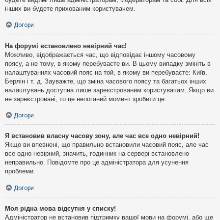
інших ви будете прихованим користувачем.
Догори
На форумі встановлено невірний час!
Можливо, відображається час, що відповідає іншому часовому
поясу, а не тому, в якому перебуваєте ви. В цьому випадку змініть в
налаштуваннях часовий пояс на той, в якому ви перебуваєте: Київ,
Берлін і т. д. Зауважте, що зміна часового поясу та багатьох інших
налаштувань доступна лише зареєстрованим користувачам. Якщо ви
не зареєстровані, то це непоганий момент зробити це.
Догори
Я встановив власну часову зону, але час все одно невірний!
Якщо ви впевнені, що правильно встановили часовий пояс, але час
все одно невірний, значить, годинник на сервері встановлено
неправильно. Повідомте про це адміністратора для усунення
проблеми.
Догори
Моя рідна мова відсутня у списку!
Адміністратор не встановив підтримку вашої мови на форумі, або ще