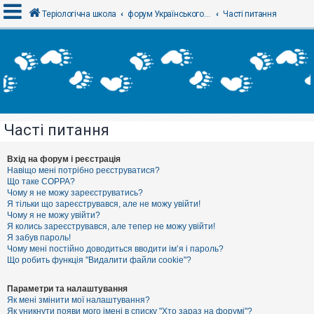
Теріологічна школа
форум Українського теріологічного товариства
Часті питання
В
х
і
д
Часті питання
Р
е
є
Вхід на форум і реєстрація
с
Навіщо мені потрібно реєструватися?
т
Що таке COPPA?
р
Чому я не можу зареєструватись?
а
Я тільки що зареєструвався, але не можу увійти!
ц
Чому я не можу увійти?
і
я
Я колись зареєструвався, але тепер не можу увійти!
Я забув пароль!
Чому мені постійно доводиться вводити ім’я і пароль?
Що робить функція "Видалити файли cookie"?
Т
е
м
Параметри та налаштування
и
Як мені змінити мої налаштування?
б
Як уникнути появи мого імені в списку "Хто зараз на форумі"?