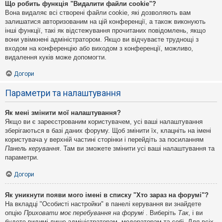
Що робить функція "Видалити файли cookie"?
Вона видаляє всі створені файли cookie, які дозволяють вам
залишатися авторизованим на цій конференції, а також виконують
інші функції, такі як відстежування прочитаних повідомлень, якщо
вони увімкнені адміністратором. Якщо ви відчуваєте труднощі з
входом на конференцію або виходом з конференції, можливо,
видалення куків може допомогти.
Догори
Параметри та налаштування
Як мені змінити мої налаштування?
Якщо ви є зареєстрованим користувачем, усі ваші налаштування
зберігаються в базі даних форуму. Щоб змінити їх, клацніть на імені
користувача у верхній частині сторінки і перейдіть за посиланням
Панель керування
. Там ви зможете змінити усі ваші налаштування та
параметри.
Догори
Як уникнути появи мого імені в списку "Хто зараз на форумі"?
На вкладці "Особисті настройки" в панелі керування ви знайдете
опцію
Приховати моє перебування на форумі
. Виберіть
Так
, і ви
будете видимі лише адміністраторам, модераторам та собі. Для всіх