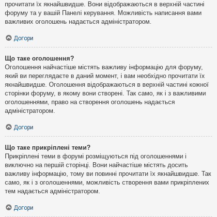
прочитати їх якнайшвидше. Вони відображаються в верхній частині
форуму та у вашій Панелі керування. Можливість написання вами
важливих оголошень надається адміністратором.
Догори
Що таке оголошення?
Оголошення найчастіше містять важливу інформацію для форуму,
який ви переглядаєте в даний момент, і вам необхідно прочитати їх
якнайшвидше. Оголошення відображаються в верхній частині кожної
сторінки форуму, в якому вони створені. Так само, як і з важливими
оголошеннями, право на створення оголошень надається
адміністратором.
Догори
Що таке прикріплені теми?
Прикріплені теми в форумі розміщуються під оголошеннями і
виключно на першій сторінці. Вони найчастіше містять досить
важливу інформацію, тому ви повинні прочитати їх якнайшвидше. Так
само, як і з оголошеннями, можливість створення вами прикріплених
тем надається адміністратором.
Догори