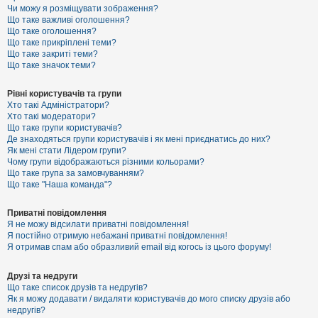
к
Чи можу я розміщувати зображення?
Що таке важливі оголошення?
Що таке оголошення?
Що таке прикріплені теми?
Д
Що таке закриті теми?
о
Що таке значок теми?
п
о
м
Рівні користувачів та групи
о
Хто такі Адміністратори?
г
Хто такі модератори?
а
Що таке групи користувачів?
Де знаходяться групи користувачів і як мені приєднатись до них?
Як мені стати Лідером групи?
Чому групи відображаються різними кольорами?
Що таке група за замовчуванням?
Що таке "Наша команда"?
Приватні повідомлення
Я не можу відсилати приватні повідомлення!
Я постійно отримую небажані приватні повідомлення!
Я отримав спам або образливий email від когось із цього форуму!
Друзі та недруги
Що таке список друзів та недругів?
Як я можу додавати / видаляти користувачів до мого списку друзів або
недругів?