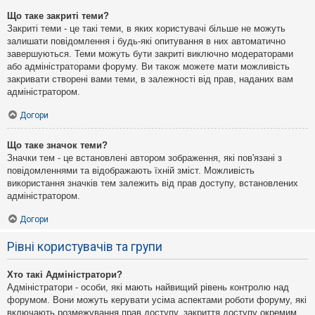
Що таке закриті теми?
Закриті теми - це такі теми, в яких користувачі більше не можуть
залишати повідомлення і будь-які опитування в них автоматично
завершуються. Теми можуть бути закриті виключно модераторами
або адміністраторами форуму. Ви також можете мати можливість
закривати створені вами теми, в залежності від прав, наданих вам
адміністратором.
Догори
Що таке значок теми?
Значки тем - це встановлені автором зображення, які пов'язані з
повідомленнями та відображають їхній зміст. Можливість
використання значків тем залежить від прав доступу, встановлених
адміністратором.
Догори
Рівні користувачів та групи
Хто такі Адміністратори?
Адміністратори - особи, які мають найвищий рівень контролю над
форумом. Вони можуть керувати усіма аспектами роботи форуму, які
включають розмежування прав доступу, закриття доступу окремим