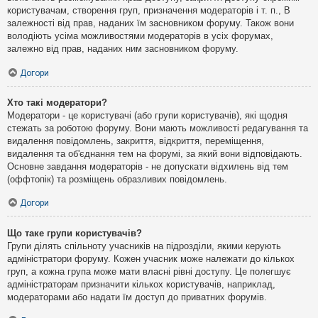
користувачам, створення груп, призначення модераторів і т. п., В
залежності від прав, наданих їм засновником форуму. Також вони
володіють усіма можливостями модераторів в усіх форумах,
залежно від прав, наданих ним засновником форуму.
Догори
Хто такі модератори?
Модератори - це користувачі (або групи користувачів), які щодня
стежать за роботою форуму. Вони мають можливості редагування та
видалення повідомлень, закриття, відкриття, переміщення,
видалення та об'єднання тем на форумі, за який вони відповідають.
Основне завдання модераторів - не допускати відхилень від тем
(оффтопік) та розміщень образливих повідомлень.
Догори
Що таке групи користувачів?
Групи ділять спільноту учасників на підрозділи, якими керують
адміністратори форуму. Кожен учасник може належати до кількох
груп, а кожна група може мати власні рівні доступу. Це полегшує
адміністраторам призначити кількох користувачів, наприклад,
модераторами або надати їм доступ до приватних форумів.