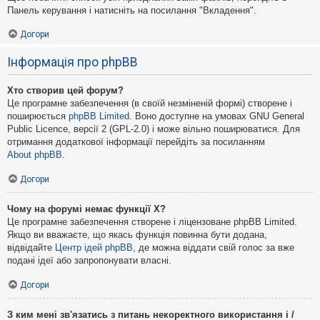
Панель керування і натисніть на посилання "Вкладення".
Догори
Інформація про phpBB
Хто створив цей форум?
Це програмне забезпечення (в своїй незміненій формі) створене і
поширюється
phpBB Limited
. Воно доступне на умовах GNU General
Public Licence, версії 2 (GPL-2.0) і може вільно поширюватися. Для
отримання додаткової інформації перейдіть за посиланням
About phpBB
.
Догори
Чому на форумі немає функції X?
Це програмне забезпечення створене і ліцензоване phpBB Limited.
Якщо ви вважаєте, що якась функція повинна бути додана,
відвідайте
Центр ідей phpBB
, де можна віддати свій голос за вже
подані ідеї або запропонувати власні.
Догори
З ким мені зв'язатись з питань некоректного використання і /