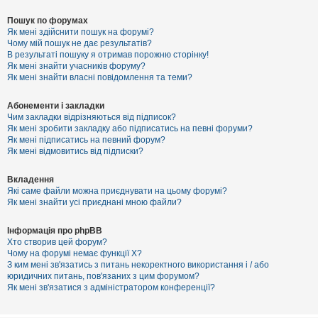
Пошук по форумах
Як мені здійснити пошук на форумі?
Чому мій пошук не дає результатів?
В результаті пошуку я отримав порожню сторінку!
Як мені знайти учасників форуму?
Як мені знайти власні повідомлення та теми?
Абонементи і закладки
Чим закладки відрізняються від підписок?
Як мені зробити закладку або підписатись на певні форуми?
Як мені підписатись на певний форум?
Як мені відмовитись від підписки?
Вкладення
Які саме файли можна приєднувати на цьому форумі?
Як мені знайти усі приєднані мною файли?
Інформація про phpBB
Хто створив цей форум?
Чому на форумі немає функції X?
З ким мені зв'язатись з питань некоректного використання і / або
юридичних питань, пов'язаних з цим форумом?
Як мені зв'язатися з адміністратором конференції?