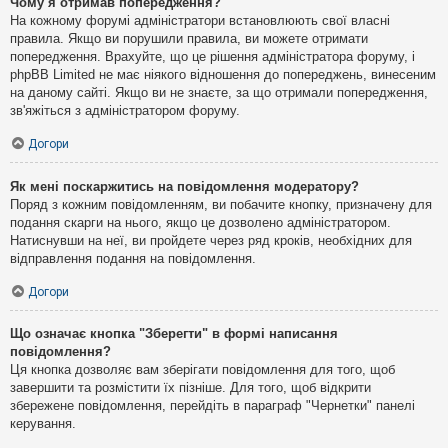
Чому я отримав попередження?
На кожному форумі адміністратори встановлюють свої власні
правила. Якщо ви порушили правила, ви можете отримати
попередження. Врахуйте, що це рішення адміністратора форуму, і
phpBB Limited не має ніякого відношення до попереджень, винесеним
на даному сайті. Якщо ви не знаєте, за що отримали попередження,
зв'яжіться з адміністратором форуму.
Догори
Як мені поскаржитись на повідомлення модератору?
Поряд з кожним повідомленням, ви побачите кнопку, призначену для
подання скарги на нього, якщо це дозволено адміністратором.
Натиснувши на неї, ви пройдете через ряд кроків, необхідних для
відправлення подання на повідомлення.
Догори
Що означає кнопка "Зберегти" в формі написання
повідомлення?
Ця кнопка дозволяє вам зберігати повідомлення для того, щоб
завершити та розмістити їх пізніше. Для того, щоб відкрити
збережене повідомлення, перейдіть в параграф "Чернетки" панелі
керування.