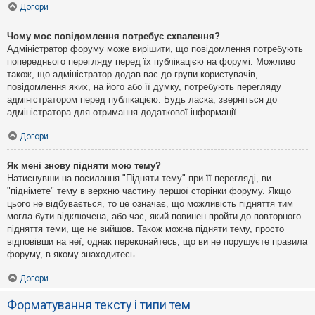
Догори
Чому моє повідомлення потребує схвалення?
Адміністратор форуму може вирішити, що повідомлення потребують
попереднього перегляду перед їх публікацією на форумі. Можливо
також, що адміністратор додав вас до групи користувачів,
повідомлення яких, на його або її думку, потребують перегляду
адміністратором перед публікацією. Будь ласка, зверніться до
адміністратора для отримання додаткової інформації.
Догори
Як мені знову підняти мою тему?
Натиснувши на посилання "Підняти тему" при її перегляді, ви
"піднімете" тему в верхню частину першої сторінки форуму. Якщо
цього не відбувається, то це означає, що можливість підняття тим
могла бути відключена, або час, який повинен пройти до повторного
підняття теми, ще не вийшов. Також можна підняти тему, просто
відповівши на неї, однак переконайтесь, що ви не порушуєте правила
форуму, в якому знаходитесь.
Догори
Форматування тексту і типи тем