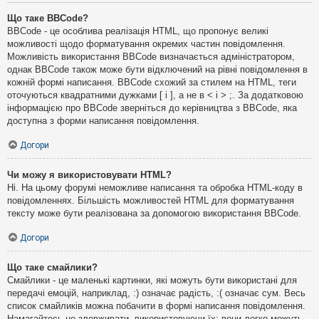
Що таке BBCode?
BBCode - це особлива реалізація HTML, що пропонує великі
можливості щодо форматування окремих частин повідомлення.
Можливість використання BBCode визначається адміністратором,
однак BBCode також може бути відключений на рівні повідомлення в
кожній формі написання. BBCode схожий за стилем на HTML, теги
оточуються квадратними дужками [ і ], а не в < і > ;. За додатковою
інформацією про BBCode зверніться до керівництва з BBCode, яка
доступна з форми написання повідомлення.
Догори
Чи можу я використовувати HTML?
Ні. На цьому форумі неможливе написання та обробка HTML-коду в
повідомленнях. Більшість можливостей HTML для форматування
тексту може бути реалізована за допомогою використання BBCode.
Догори
Що таке смайлики?
Смайлики - це маленькі картинки, які можуть бути використані для
передачі емоцій, наприклад, :) означає радість, :( означає сум. Весь
список смайликів можна побачити в формі написання повідомлення.
Намагайтесь не зловживати, використовуючи їх: вони легко можуть