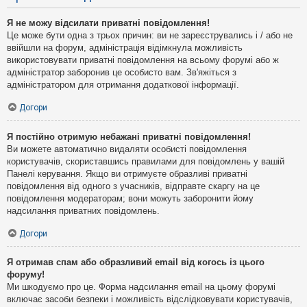
Я не можу відсилати приватні повідомлення!
Це може бути одна з трьох причин: ви не зареєструвались і / або не
ввійшли на форум, адміністрація відімкнула можливість
використовувати приватні повідомлення на всьому форумі або ж
адміністратор заборонив це особисто вам. Зв'яжіться з
адміністратором для отримання додаткової інформації.
Догори
Я постійно отримую небажані приватні повідомлення!
Ви можете автоматично видаляти особисті повідомлення
користувачів, скориставшись правилами для повідомлень у вашій
Панелі керування. Якщо ви отримуєте образливі приватні
повідомлення від одного з учасників, відправте скаргу на це
повідомлення модераторам; вони можуть заборонити йому
надсилання приватних повідомлень.
Догори
Я отримав спам або образливий email від когось із цього
форуму!
Ми шкодуємо про це. Форма надсилання email на цьому форумі
включає засоби безпеки і можливість відслідковувати користувачів,