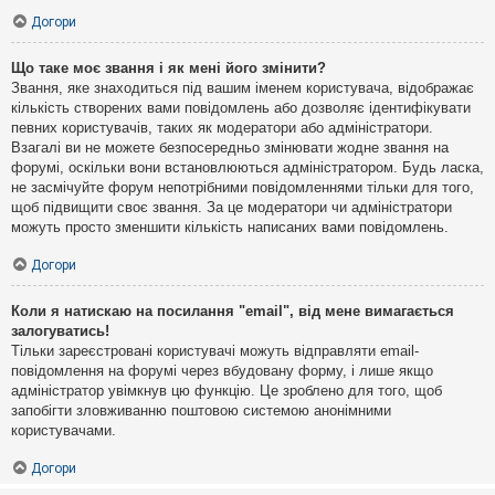
Догори
Що таке моє звання і як мені його змінити?
Звання, яке знаходиться під вашим іменем користувача, відображає
кількість створених вами повідомлень або дозволяє ідентифікувати
певних користувачів, таких як модератори або адміністратори.
Взагалі ви не можете безпосередньо змінювати жодне звання на
форумі, оскільки вони встановлюються адміністратором. Будь ласка,
не засмічуйте форум непотрібними повідомленнями тільки для того,
щоб підвищити своє звання. За це модератори чи адміністратори
можуть просто зменшити кількість написаних вами повідомлень.
Догори
Коли я натискаю на посилання "email", від мене вимагається
залогуватись!
Тільки зареєстровані користувачі можуть відправляти email-
повідомлення на форумі через вбудовану форму, і лише якщо
адміністратор увімкнув цю функцію. Це зроблено для того, щоб
запобігти зловживанню поштовою системою анонімними
користувачами.
Догори