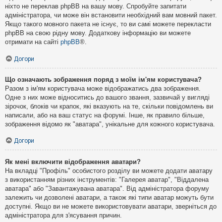
ніхто не переклав phpBB на вашу мову. Спробуйте запитати
адміністратора, чи може він встановити необхідний вам мовний пакет.
Якщо такого мовного пакета не існує, то ви самі можете перекласти
phpBB на свою рідну мову. Додаткову інформацію ви можете
отримати на сайті
phpBB
®.
Догори
Що означають зображення поряд з моїм ім'ям користувача?
Разом з ім'ям користувача може відображатись два зображення.
Одне з них може відноситись до вашого звання, зазвичай у вигляді
зірочок, блоків чи крапок, які вказують на те, скільки повідомлень ви
написали, або на ваш статус на форумі. Інше, як правило більше,
зображення відомо як "аватара", унікальне для кожного користувача.
Догори
Як мені включити відображення аватари?
На вкладці "Профіль" особистого розділу ви можете додати аватару
з використанням різних інструментів: "Галерея аватар", "Віддалена
аватара" або "Завантажувана аватара". Від адміністратора форуму
залежить чи дозволені аватари, а також які типи аватар можуть бути
доступні. Якщо ви не можете використовувати аватари, зверніться до
адміністратора для з'ясування причин.