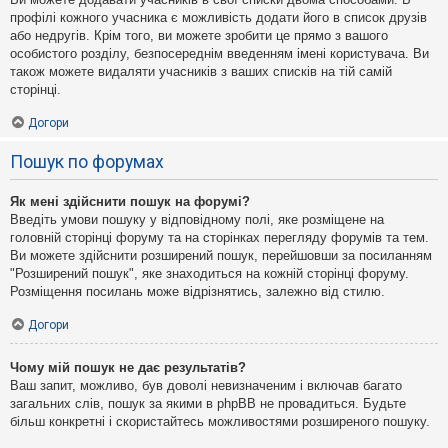
профілі кожного учасника є можливість додати його в список друзів
або недругів. Крім того, ви можете зробити це прямо з вашого
особистого розділу, безпосереднім введенням імені користувача. Ви
також можете видаляти учасників з ваших списків на тій самій
сторінці.
Догори
Пошук по форумах
Як мені здійснити пошук на форумі?
Введіть умови пошуку у відповідному полі, яке розміщене на
головній сторінці форуму та на сторінках перегляду форумів та тем.
Ви можете здійснити розширений пошук, перейшовши за посиланням
"Розширений пошук", яке знаходиться на кожній сторінці форуму.
Розміщення посилань може відрізнятись, залежно від стилю.
Догори
Чому мій пошук не дає результатів?
Ваш запит, можливо, був доволі невизначеним і включав багато
загальних слів, пошук за якими в phpBB не провадиться. Будьте
більш конкретні і скористайтесь можливостями розширеного пошуку.