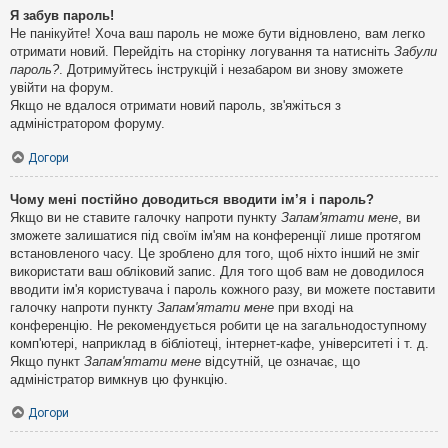
Я забув пароль!
Не панікуйте! Хоча ваш пароль не може бути відновлено, вам легко
отримати новий. Перейдіть на сторінку логування та натисніть
Забули
пароль?
. Дотримуйтесь інструкцій і незабаром ви знову зможете
увійти на форум.
Якщо не вдалося отримати новий пароль, зв'яжіться з
адміністратором форуму.
Догори
Чому мені постійно доводиться вводити ім’я і пароль?
Якщо ви не ставите галочку напроти пункту
Запам'ятати мене
, ви
зможете залишатися під своїм ім'ям на конференції лише протягом
встановленого часу. Це зроблено для того, щоб ніхто інший не зміг
використати ваш обліковий запис. Для того щоб вам не доводилося
вводити ім'я користувача і пароль кожного разу, ви можете поставити
галочку напроти пункту
Запам'ятати мене
при вході на
конференцію. Не рекомендується робити це на загальнодоступному
комп'ютері, наприклад в бібліотеці, інтернет-кафе, університеті і т. д.
Якщо пункт
Запам'ятати мене
відсутній, це означає, що
адміністратор вимкнув цю функцію.
Догори