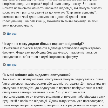
потрібно вводити в окремій стрічці поля вводу тексту. Ви також
можете встановити кількість варіантів відповіді, які можуть обирати
користувачі при голосуванні за допомогою "Варіантів відповіді",
обмеження в часі для голосування в днях (0 для вічного
голосування) і, на сам кінець, можливість зміни варіанту, за який
вони проголосували.
Догори
Чому я не можу додати більше варіантів відповіді?
Обмеження кількості варіантів відповіді встановлює адміністратор
форуму. Якщо вам необхідна більша кількості варіантів, аніж це
передбачено, зв'яжіться з адміністратором форуму.
Догори
Як мені змінити або видалити опитування?
Так само, як і повідомлення, опитування можуть редагуватись лише
їхнім автором, модераторами або адміністраторами. Для редагування
опитування перейдіть до редагування першого повідомлення в темі;
опитування завжди пов'язане з ним. Якщо ніхто не встиг
проголосувати, то ви можете видалити опитування або відредагувати
будь-який з варіантів відповіді. Однак якщо хтось уже проголосував,
лише модератори та адміністратори можуть редагувати та видаляти