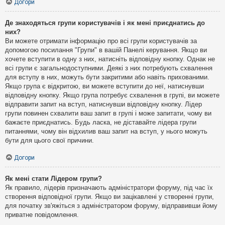
Догори
Де знаходяться групи користувачів і як мені приєднатись до
них?
Ви можете отримати інформацію про всі групи користувачів за
допомогою посилання "Групи" в вашій Панелі керування. Якщо ви
хочете вступити в одну з них, натисніть відповідну кнопку. Однак не
всі групи є загальнодоступними. Деякі з них потребують схвалення
для вступу в них, можуть бути закритими або навіть прихованими.
Якщо група є відкритою, ви можете вступити до неї, натиснувши
відповідну кнопку. Якщо група потребує схвалення в групі, ви можете
відправити запит на вступ, натиснувши відповідну кнопку. Лідер
групи повинен схвалити ваш запит в групі і може запитати, чому ви
бажаєте приєднатись. Будь ласка, не діставайте лідера групи
питаннями, чому він відхилив ваш запит на вступ, у нього можуть
бути для цього свої причини.
Догори
Як мені стати Лідером групи?
Як правило, лідерів призначають адміністратори форуму, під час їх
створення відповідної групи. Якщо ви зацікавлені у створенні групи,
для початку зв'яжіться з адміністратором форуму, відправивши йому
приватне повідомлення.