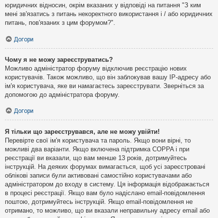
юридичних відносин, окрім вказаних у відповіді на питання "З ким
мені зв'язатись з питань некоректного використання і / або юридичних
питань, пов'язаних з цим форумом?".
Догори
Чому я не можу зареєструватись?
Можливо адміністратор форуму відключив реєстрацію нових
користувачів. Також можливо, що він заблокував вашу IP-адресу або
ім'я користувача, яке ви намагаєтесь зареєструвати. Зверніться за
допомогою до адміністратора форуму.
Догори
Я тільки що зареєструвався, але не можу увійти!
Перевірте свої ім'я користувача та пароль. Якщо вони вірні, то
можливі два варіанти. Якщо включена підтримка COPPA і при
реєстрації ви вказали, що вам менше 13 років, дотримуйтесь
інструкцій. На деяких форумах вимагається, щоб усі зареєстровані
облікові записи були активовані самостійно користувачами або
адміністратором до входу в систему. Ця інформація відображається
в процесі реєстрації. Якщо вам було надіслано email-повідомлення
поштою, дотримуйтесь інструкцій. Якщо email-повідомлення не
отримано, то можливо, що ви вказали неправильну адресу email або