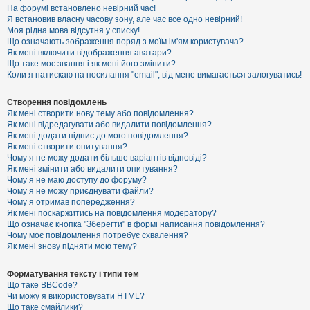
е
На форумі встановлено невірний час!
з
Я встановив власну часову зону, але час все одно невірний!
в
і
Моя рідна мова відсутня у списку!
д
Що означають зображення поряд з моїм ім'ям користувача?
п
Як мені включити відображення аватари?
о
Що таке моє звання і як мені його змінити?
в
Коли я натискаю на посилання "email", від мене вимагається залогуватись!
і
д
е
Створення повідомлень
й
Як мені створити нову тему або повідомлення?
Як мені відредагувати або видалити повідомлення?
Як мені додати підпис до мого повідомлення?
А
Як мені створити опитування?
к
Чому я не можу додати більше варіантів відповіді?
т
Як мені змінити або видалити опитування?
и
Чому я не маю доступу до форуму?
в
Чому я не можу приєднувати файли?
н
Чому я отримав попередження?
і
т
Як мені поскаржитись на повідомлення модератору?
е
Що означає кнопка "Зберегти" в формі написання повідомлення?
м
Чому моє повідомлення потребує схвалення?
и
Як мені знову підняти мою тему?
Форматування тексту і типи тем
П
Що таке BBCode?
о
Чи можу я використовувати HTML?
ш
Що таке смайлики?
у