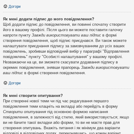
Догори
Як мені додати підпис до мого повідомлення?
Щоб додати підпис до повідомлення, ви повинні спочатку створити
його в вашому профілі. Після цього ви можете поставити галочку
напроти пункту
Завжди використовувати ваш підпис
в формі
створення повідомлення, щоб підпис приєднався. Ви також можете
налаштувати приєднання підпису за замовчуванням до усіх ваших
повідомлень, зробивши відповідний вибір у параграфі "Відправлення
повідомлень" пункту "Особисті налаштування" у вашому профілі.
Незважаючи на це, ви зможете скасувати додавання підпису в
окремих повідомлення, знявши прапорець
Завжди використовувати
ваш підпис
в формі створення повідомлення.
Догори
Як мені створити опитування?
При створенні нової теми чи під час редагування першого
повідомлення теми клацніть на вкладці або перейдіть в форму
Створити опитування
під основною формою написання
повідомлення, в залежності від стилю, який використовується; якщо
ви не бачите такої вкладки або форми, то ви не маєте прав для
створення опитувань. Вкажіть питання і як мінімум два варіанти
відповіді в відповідних полях, переконавшись, що кожен варіант