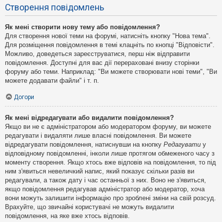
Створення повідомлень
Як мені створити нову тему або повідомлення?
Для створення нової теми на форумі, натисніть кнопку "Нова тема".
Для розміщення повідомлення в темі клацніть по кнопці "Відповісти".
Можливо, доведеться зареєструватися, перш ніж відправити
повідомлення. Доступні для вас дії перераховані внизу сторінки
форуму або теми. Наприклад: "Ви можете створювати нові теми", "Ви
можете додавати файли" і т. п.
Догори
Як мені відредагувати або видалити повідомлення?
Якщо ви не є адміністратором або модератором форуму, ви можете
редагувати і видаляти лише власні повідомлення. Ви можете
відредагувати повідомлення, натиснувши на кнопку
Редагувати
у
відповідному повідомленні, інколи лише протягом обмеженого часу з
моменту створення. Якщо хтось вже відповів на повідомлення, то під
ним з'явиться невеличкий напис, який показує скільки разів ви
редагували, а також дату і час останньої з них. Воно не з'явиться,
якщо повідомлення редагував адміністратор або модератор, хоча
вони можуть залишити інформацію про зроблені зміни на свій розсуд.
Врахуйте, що звичайні користувачі не можуть видалити
повідомлення, на яке вже хтось відповів.