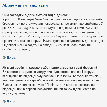
Абонементи і закладки
Чим закладки відрізняються від підписок?
У phpBB 3.0 закладки були більше схожі на закладки в вашому веб-
браузері. Ви не отримували попереджень про зміни, що відбулися. У
phpBB 3.1 закладки більше нагадують підписки на теми. Ви можете
отримувати повідомлення про оновлення в темі, що знаходиться у
вас в закладках. У разі підписки, ви будете отримувати повідомлення
про зміни в темі чи форумі. Налаштування повідомлень для закладок
і підписок можна задати на вкладці "Особисті налаштування"
особистого розділу.
Догори
Як мені зробити закладку або підписатись на певні форуми?
Ви можете створити закладку або підписатись на певні форуми,
клацнувши по відповідному посиланню в меню "Керування темою",
яке знаходиться у верхній і нижній частині сторінки перегляду тем.
Відзначивши галочкою пункт "Повідомляти мені про отримання
відповіді" при відправці повідомлення, ви також підпишетеся на
відповідну тему.
Догори