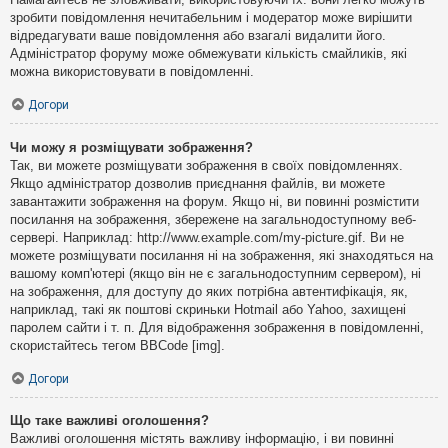
зробити повідомлення нечитабельним і модератор може вирішити
відредагувати ваше повідомлення або взагалі видалити його.
Адміністратор форуму може обмежувати кількість смайликів, які
можна використовувати в повідомленні.
Догори
Чи можу я розміщувати зображення?
Так, ви можете розміщувати зображення в своїх повідомленнях.
Якщо адміністратор дозволив приєднання файлів, ви можете
завантажити зображення на форум. Якщо ні, ви повинні розмістити
посилання на зображення, збережене на загальнодоступному веб-
сервері. Наприклад: http://www.example.com/my-picture.gif. Ви не
можете розміщувати посилання ні на зображення, які знаходяться на
вашому комп'ютері (якщо він не є загальнодоступним сервером), ні
на зображення, для доступу до яких потрібна автентифікація, як,
наприклад, такі як поштові скриньки Hotmail або Yahoo, захищені
паролем сайти і т. п. Для відображення зображення в повідомленні,
скористайтесь тегом BBCode [img].
Догори
Що таке важливі оголошення?
Важливі оголошення містять важливу інформацію, і ви повинні