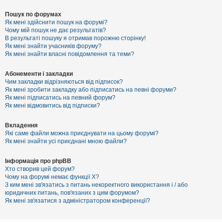
Пошук по форумах
Як мені здійснити пошук на форумі?
Чому мій пошук не дає результатів?
В результаті пошуку я отримав порожню сторінку!
Як мені знайти учасників форуму?
Як мені знайти власні повідомлення та теми?
Абонементи і закладки
Чим закладки відрізняються від підписок?
Як мені зробити закладку або підписатись на певні форуми?
Як мені підписатись на певний форум?
Як мені відмовитись від підписки?
Вкладення
Які саме файли можна приєднувати на цьому форумі?
Як мені знайти усі приєднані мною файли?
Інформація про phpBB
Хто створив цей форум?
Чому на форумі немає функції X?
З ким мені зв'язатись з питань некоректного використання і / або
юридичних питань, пов'язаних з цим форумом?
Як мені зв'язатися з адміністратором конференції?