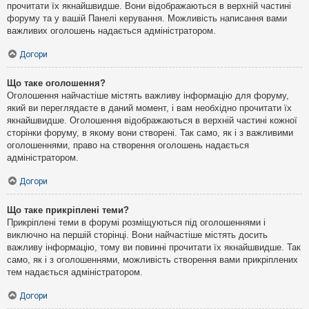
прочитати їх якнайшвидше. Вони відображаються в верхній частині
форуму та у вашій Панелі керування. Можливість написання вами
важливих оголошень надається адміністратором.
Догори
Що таке оголошення?
Оголошення найчастіше містять важливу інформацію для форуму,
який ви переглядаєте в даний момент, і вам необхідно прочитати їх
якнайшвидше. Оголошення відображаються в верхній частині кожної
сторінки форуму, в якому вони створені. Так само, як і з важливими
оголошеннями, право на створення оголошень надається
адміністратором.
Догори
Що таке прикріплені теми?
Прикріплені теми в форумі розміщуються під оголошеннями і
виключно на першій сторінці. Вони найчастіше містять досить
важливу інформацію, тому ви повинні прочитати їх якнайшвидше. Так
само, як і з оголошеннями, можливість створення вами прикріплених
тем надається адміністратором.
Догори