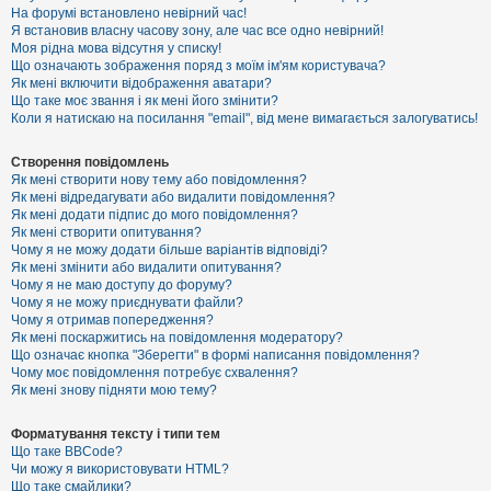
е
На форумі встановлено невірний час!
з
Я встановив власну часову зону, але час все одно невірний!
в
і
Моя рідна мова відсутня у списку!
д
Що означають зображення поряд з моїм ім'ям користувача?
п
Як мені включити відображення аватари?
о
Що таке моє звання і як мені його змінити?
в
Коли я натискаю на посилання "email", від мене вимагається залогуватись!
і
д
е
Створення повідомлень
й
Як мені створити нову тему або повідомлення?
Як мені відредагувати або видалити повідомлення?
Як мені додати підпис до мого повідомлення?
А
Як мені створити опитування?
к
Чому я не можу додати більше варіантів відповіді?
т
Як мені змінити або видалити опитування?
и
Чому я не маю доступу до форуму?
в
Чому я не можу приєднувати файли?
н
Чому я отримав попередження?
і
т
Як мені поскаржитись на повідомлення модератору?
е
Що означає кнопка "Зберегти" в формі написання повідомлення?
м
Чому моє повідомлення потребує схвалення?
и
Як мені знову підняти мою тему?
Форматування тексту і типи тем
П
Що таке BBCode?
о
Чи можу я використовувати HTML?
ш
Що таке смайлики?
у