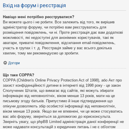
Вхід на форум і реєстрація
Навіщо мені потрібно реєструватися?
Ви можете цього і не робити. Все залежить від того, як вирішив
адміністратор форуму, чи потрібно вам реєструватись для
розміщення повідомлень, чи ні. Проте реєстрація дає вам додаткові
можливості, які недоступні для анонімних користувачів, такі як
аватари, приватні повідомлення, відсилання email-повідомлень,
участь в групах і т. д. Реєстрація займе у вас всього декілька
хвилин, тому ми рекомендуємо це зробити.
Догори
Що таке COPPA?
COPPA (Children's Online Privacy Protection Act of 1998), або Акт про
захист конфіденційності дитини в інтернеті від 1998 року - це закон
Сполучених Штатів, що вимагає від сайтів, які можуть збирати
інформацію від неповнолітніх, віком менше 13 років, мати на це
письмову згоду батьків. Припустимо й інше підтвердження що
опікуни дозволяють збір особистої інформації від неповнолітніх,
віком менше 13 років. Якщо ви не впевнені, чи це може стосуватись
вас або форуму, зверніться за допомогою до юрисконсульта.
Зверніть увагу, що phpBB Limited адміністрація даної конференції не
може надавати консультацій з юридичних питань і не є об'єктом