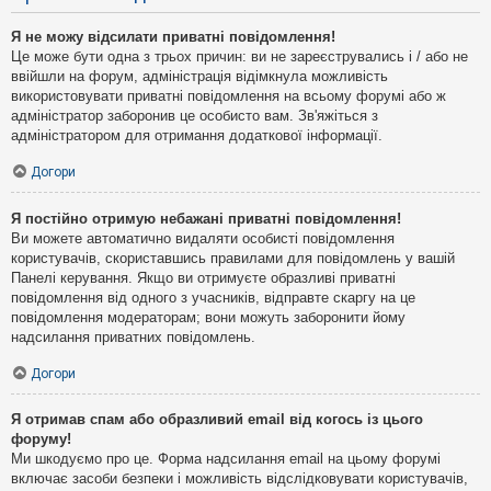
Я не можу відсилати приватні повідомлення!
Це може бути одна з трьох причин: ви не зареєструвались і / або не
ввійшли на форум, адміністрація відімкнула можливість
використовувати приватні повідомлення на всьому форумі або ж
адміністратор заборонив це особисто вам. Зв'яжіться з
адміністратором для отримання додаткової інформації.
Догори
Я постійно отримую небажані приватні повідомлення!
Ви можете автоматично видаляти особисті повідомлення
користувачів, скориставшись правилами для повідомлень у вашій
Панелі керування. Якщо ви отримуєте образливі приватні
повідомлення від одного з учасників, відправте скаргу на це
повідомлення модераторам; вони можуть заборонити йому
надсилання приватних повідомлень.
Догори
Я отримав спам або образливий email від когось із цього
форуму!
Ми шкодуємо про це. Форма надсилання email на цьому форумі
включає засоби безпеки і можливість відслідковувати користувачів,