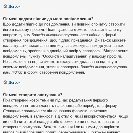
Догори
Як мені додати підпис до мого повідомлення?
Щоб додати підпис до повідомлення, ви повинні спочатку створити
його в вашому профілі. Після цього ви можете поставити галочку
напроти пункту
Завжди використовувати ваш підпис
в формі
створення повідомлення, щоб підпис приєднався. Ви також можете
налаштувати приєднання підпису за замовчуванням до усіх ваших
повідомлень, зробивши відповідний вибір у параграфі "Відправлення
повідомлень" пункту "Особисті налаштування" у вашому профілі.
Незважаючи на це, ви зможете скасувати додавання підпису в
окремих повідомлення, знявши прапорець
Завжди використовувати
ваш підпис
в формі створення повідомлення.
Догори
Як мені створити опитування?
При створенні нової теми чи під час редагування першого
повідомлення теми клацніть на вкладці або перейдіть в форму
Створити опитування
під основною формою написання
повідомлення, в залежності від стилю, який використовується; якщо
ви не бачите такої вкладки або форми, то ви не маєте прав для
створення опитувань. Вкажіть питання і як мінімум два варіанти
відповіді в відповідних полях, переконавшись, що кожен варіант