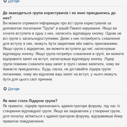
Догори
Де знаходяться групи користувачів і як мені приєднатись до
них?
Ви можете отримати інформацію про всі групи користувачів за
допомогою посилання "Групи" в вашій Панелі керування. Якщо ви
хочете вступити в одну з них, натисніть відповідну кнопку. Однак не
всі групи є загальнодоступними. Деякі з них потребують схвалення
для вступу в них, можуть бути закритими або навіть прихованими.
Якщо група є відкритою, ви можете вступити до неї, натиснувши
відповідну кнопку. Якщо група потребує схвалення в групі, ви можете
відправити запит на вступ, натиснувши відповідну кнопку. Лідер
групи повинен схвалити ваш запит в групі і може запитати, чому ви
бажаєте приєднатись. Будь ласка, не діставайте лідера групи
питаннями, чому він відхилив ваш запит на вступ, у нього можуть
бути для цього свої причини.
Догори
Як мені стати Лідером групи?
Як правило, лідерів призначають адміністратори форуму, під час їх
створення відповідної групи. Якщо ви зацікавлені у створенні групи,
для початку зв'яжіться з адміністратором форуму, відправивши йому
приватне повідомлення.