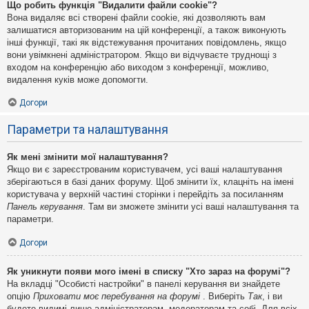
Що робить функція "Видалити файли cookie"?
Вона видаляє всі створені файли cookie, які дозволяють вам
залишатися авторизованим на цій конференції, а також виконують
інші функції, такі як відстежування прочитаних повідомлень, якщо
вони увімкнені адміністратором. Якщо ви відчуваєте труднощі з
входом на конференцію або виходом з конференції, можливо,
видалення куків може допомогти.
Догори
Параметри та налаштування
Як мені змінити мої налаштування?
Якщо ви є зареєстрованим користувачем, усі ваші налаштування
зберігаються в базі даних форуму. Щоб змінити їх, клацніть на імені
користувача у верхній частині сторінки і перейдіть за посиланням
Панель керування
. Там ви зможете змінити усі ваші налаштування та
параметри.
Догори
Як уникнути появи мого імені в списку "Хто зараз на форумі"?
На вкладці "Особисті настройки" в панелі керування ви знайдете
опцію
Приховати моє перебування на форумі
. Виберіть
Так
, і ви
будете видимі лише адміністраторам, модераторам та собі. Для всіх