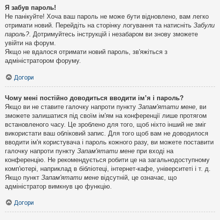
Я забув пароль!
Не панікуйте! Хоча ваш пароль не може бути відновлено, вам легко
отримати новий. Перейдіть на сторінку логування та натисніть
Забули
пароль?
. Дотримуйтесь інструкцій і незабаром ви знову зможете
увійти на форум.
Якщо не вдалося отримати новий пароль, зв'яжіться з
адміністратором форуму.
Догори
Чому мені постійно доводиться вводити ім’я і пароль?
Якщо ви не ставите галочку напроти пункту
Запам'ятати мене
, ви
зможете залишатися під своїм ім'ям на конференції лише протягом
встановленого часу. Це зроблено для того, щоб ніхто інший не зміг
використати ваш обліковий запис. Для того щоб вам не доводилося
вводити ім'я користувача і пароль кожного разу, ви можете поставити
галочку напроти пункту
Запам'ятати мене
при вході на
конференцію. Не рекомендується робити це на загальнодоступному
комп'ютері, наприклад в бібліотеці, інтернет-кафе, університеті і т. д.
Якщо пункт
Запам'ятати мене
відсутній, це означає, що
адміністратор вимкнув цю функцію.
Догори