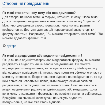
Створення повідомлень
Як мені створити нову тему або повідомлення?
Для створення нової теми на форумі, натисніть кнопку "Нова тема".
Для розміщення повідомлення в темі клацніть по кнопці "Відповісти".
Можливо, доведеться зареєструватися, перш ніж відправити
повідомлення. Доступні для вас дії перераховані внизу сторінки
форуму або теми. Наприклад: "Ви можете створювати нові теми", "Ви
можете додавати файли" і т. п.
Догори
Як мені відредагувати або видалити повідомлення?
Якщо ви не є адміністратором або модератором форуму, ви можете
редагувати і видаляти лише власні повідомлення. Ви можете
відредагувати повідомлення, натиснувши на кнопку
Редагувати
у
відповідному повідомленні, інколи лише протягом обмеженого часу з
моменту створення. Якщо хтось вже відповів на повідомлення, то під
ним з'явиться невеличкий напис, який показує скільки разів ви
редагували, а також дату і час останньої з них. Воно не з'явиться,
якщо повідомлення редагував адміністратор або модератор, хоча
вони можуть залишити інформацію про зроблені зміни на свій розсуд.
Врахуйте, що звичайні користувачі не можуть видалити
повідомлення, на яке вже хтось відповів.