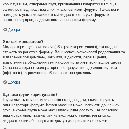
користувачам, створення груп, призначення модераторів і т. п., В
залежності від прав, наданих їм засновником форуму. Також вони
володіють усіма можливостями модераторів в усіх форумах,
залежно від прав, наданих ним засновником форуму.
Догори
Хто такі модератори?
Модератори - це користувачі (або групи користувачів), які щодня
стежать за роботою форуму. Вони мають можливості редагування та
видалення повідомлень, закриття, відкриття, переміщення,
видалення та об'єднання тем на форумі, за який вони відповідають.
Основне завдання модераторів - не допускати відхилень від тем
(оффтопік) та розміщень образливих повідомлень.
Догори
Що таке групи користувачів?
Групи ділять спільноту учасників на підрозділи, якими керують
адміністратори форуму. Кожен учасник може належати до кількох
груп, а кожна група може мати власні рівні доступу. Це полегшує
адміністраторам призначити кількох користувачів, наприклад,
модераторами або надати їм доступ до приватних форумів.