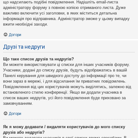
що надсилають подібні повідомлення. Надішліть email-листа
адміністратору форуму з повною копією отриманого листа. Дуже
важливо включити усі заголовки, в яких міститься детальна
інформація про відправника. Адміністратор зможе у цьому випадку
вжити необхідні заходи.
Догори
Друзі та недруги
Що таке список друзів та недругів?
Ви можете використовувати ці списки для інших учасників форуму.
Учасники, додані до списку друзів, будуть відображатись в вашій
Панелі керування для швидкого доступу до інформації про те, чи
вони зараз в мережі, і для відсилання їм приватних повідомлень.
Повідомлення від цих користувачів можуть виділятись, залежно від
встановленого стилю конференції. Якщо ви додали учасника в
список ваших недругів, усі його повідомлення буде приховано за
замовчуванням.
Догори
Як я можу додавати / видаляти користувачів до мого списку
друзів або недругів?
Ви можете додавати учасників в свої списки двома способами. В