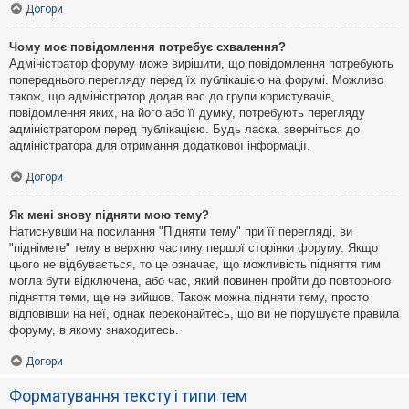
Догори
Чому моє повідомлення потребує схвалення?
Адміністратор форуму може вирішити, що повідомлення потребують
попереднього перегляду перед їх публікацією на форумі. Можливо
також, що адміністратор додав вас до групи користувачів,
повідомлення яких, на його або її думку, потребують перегляду
адміністратором перед публікацією. Будь ласка, зверніться до
адміністратора для отримання додаткової інформації.
Догори
Як мені знову підняти мою тему?
Натиснувши на посилання "Підняти тему" при її перегляді, ви
"піднімете" тему в верхню частину першої сторінки форуму. Якщо
цього не відбувається, то це означає, що можливість підняття тим
могла бути відключена, або час, який повинен пройти до повторного
підняття теми, ще не вийшов. Також можна підняти тему, просто
відповівши на неї, однак переконайтесь, що ви не порушуєте правила
форуму, в якому знаходитесь.
Догори
Форматування тексту і типи тем