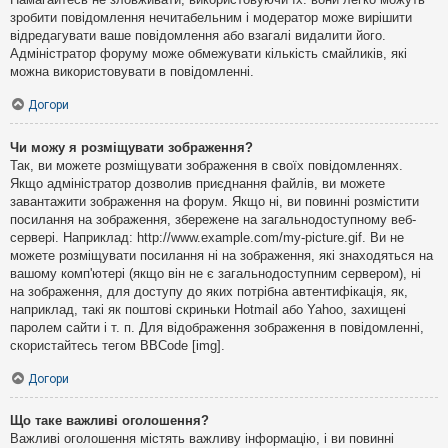
зробити повідомлення нечитабельним і модератор може вирішити
відредагувати ваше повідомлення або взагалі видалити його.
Адміністратор форуму може обмежувати кількість смайликів, які
можна використовувати в повідомленні.
Догори
Чи можу я розміщувати зображення?
Так, ви можете розміщувати зображення в своїх повідомленнях.
Якщо адміністратор дозволив приєднання файлів, ви можете
завантажити зображення на форум. Якщо ні, ви повинні розмістити
посилання на зображення, збережене на загальнодоступному веб-
сервері. Наприклад: http://www.example.com/my-picture.gif. Ви не
можете розміщувати посилання ні на зображення, які знаходяться на
вашому комп'ютері (якщо він не є загальнодоступним сервером), ні
на зображення, для доступу до яких потрібна автентифікація, як,
наприклад, такі як поштові скриньки Hotmail або Yahoo, захищені
паролем сайти і т. п. Для відображення зображення в повідомленні,
скористайтесь тегом BBCode [img].
Догори
Що таке важливі оголошення?
Важливі оголошення містять важливу інформацію, і ви повинні