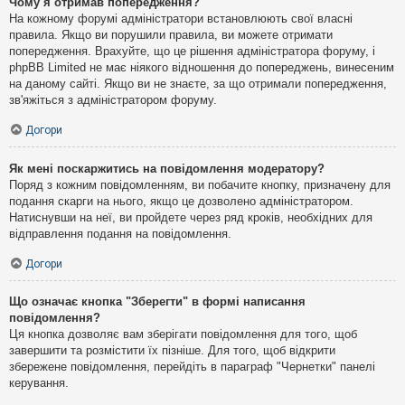
Чому я отримав попередження?
На кожному форумі адміністратори встановлюють свої власні
правила. Якщо ви порушили правила, ви можете отримати
попередження. Врахуйте, що це рішення адміністратора форуму, і
phpBB Limited не має ніякого відношення до попереджень, винесеним
на даному сайті. Якщо ви не знаєте, за що отримали попередження,
зв'яжіться з адміністратором форуму.
Догори
Як мені поскаржитись на повідомлення модератору?
Поряд з кожним повідомленням, ви побачите кнопку, призначену для
подання скарги на нього, якщо це дозволено адміністратором.
Натиснувши на неї, ви пройдете через ряд кроків, необхідних для
відправлення подання на повідомлення.
Догори
Що означає кнопка "Зберегти" в формі написання
повідомлення?
Ця кнопка дозволяє вам зберігати повідомлення для того, щоб
завершити та розмістити їх пізніше. Для того, щоб відкрити
збережене повідомлення, перейдіть в параграф "Чернетки" панелі
керування.