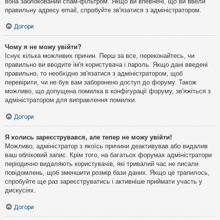
вона заблокований спам-фільтром. Якщо ви впевнені, що ви ввели
правильну адресу email, спробуйте зв'язатися з адміністратором.
Догори
Чому я не можу увійти?
Існує кілька можливих причин. Перш за все, переконайтесь, чи
правильно ви вводите ім'я користувача і пароль. Якщо дані введені
правильно, то необхідно зв'язатися з адміністратором, щоб
перевірити, чи не був вам заборонено доступ до форуму. Також
можливо, що допущена помилка в конфігурації форуму, зв'яжіться з
адміністратором для виправлення помилки.
Догори
Я колись зареєструвався, але тепер не можу увійти!
Можливо, адміністратор з якоїсь причини деактивував або видалив
ваш обліковий запис. Крім того, на багатьох форумах адміністратори
періодично видаляють користувачів, які тривалий час не писали
повідомлень, щоб зменшити розмір бази даних. Якщо це трапилось,
спробуйте ще раз зареєструватись і активніше приймати участь у
дискусіях.
Догори