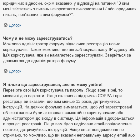
юридичних відносин, окрім вказаних у відповіді на питання "З ким
мені зв'язатись з питань некоректного використання і / або юридичних
питань, пов'язаних з цим форумом?".
Догори
Чому я не можу зареєструватись?
Можливо адміністратор форуму відключив реєстрацію нових
користувачів. Також можливо, що він заблокував вашу IP-адресу або
ім'я користувача, яке ви намагаєтесь зареєструвати. Зверніться за
допомогою до адміністратора форуму.
Догори
Я тільки що зареєструвався, але не можу увійти!
Перевірте свої ім'я користувача та пароль. Якщо вони вірні, то
можливі два варіанти. Якщо включена підтримка COPPA і при
реєстрації ви вказали, що вам менше 13 років, дотримуйтесь
інструкцій. На деяких форумах вимагається, щоб усі зареєстровані
облікові записи були активовані самостійно користувачами або
адміністратором до входу в систему. Ця інформація відображається
в процесі реєстрації. Якщо вам було надіслано email-повідомлення
поштою, дотримуйтесь інструкцій. Якщо email-повідомлення не
отримано, то можливо, що ви вказали неправильну адресу email або