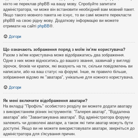
ніхто не переклав phpBB на вашу мову. Спробуйте запитати
адміністратора, чи може він встановити необхідний вам мовний пакет.
Якщо такого мовного пакета не існує, то ви самі можете перекласти
phpBB на свою рідну мову. Додаткову інформацію ви можете
отримати на сайті
phpBB
®.
Догори
Що означають зображення поряд з моїм ім'ям користувача?
Разом з ім'ям користувача може відображатись два зображення.
Одне з них може відноситись до вашого звання, зазвичай у вигляді
зірочок, блоків чи крапок, які вказують на те, скільки повідомлень ви
написали, або на ваш статус на форумі. Інше, як правило більше,
зображення відомо як "аватара", унікальне для кожного користувача.
Догори
Як мені включити відображення аватари?
На вкладці "Профіль" особистого розділу ви можете додати аватару
з використанням різних інструментів: "Галерея аватар", "Віддалена
аватара" або "Завантажувана аватара". Від адміністратора форуму
залежить чи дозволені аватари, а також які типи аватар можуть бути
доступні. Якщо ви не можете використовувати аватари, зверніться до
адміністратора для з'ясування причин.