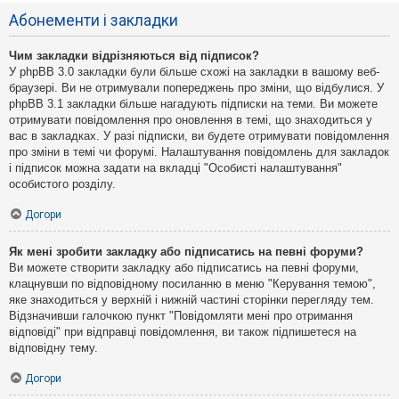
Абонементи і закладки
Чим закладки відрізняються від підписок?
У phpBB 3.0 закладки були більше схожі на закладки в вашому веб-
браузері. Ви не отримували попереджень про зміни, що відбулися. У
phpBB 3.1 закладки більше нагадують підписки на теми. Ви можете
отримувати повідомлення про оновлення в темі, що знаходиться у
вас в закладках. У разі підписки, ви будете отримувати повідомлення
про зміни в темі чи форумі. Налаштування повідомлень для закладок
і підписок можна задати на вкладці "Особисті налаштування"
особистого розділу.
Догори
Як мені зробити закладку або підписатись на певні форуми?
Ви можете створити закладку або підписатись на певні форуми,
клацнувши по відповідному посиланню в меню "Керування темою",
яке знаходиться у верхній і нижній частині сторінки перегляду тем.
Відзначивши галочкою пункт "Повідомляти мені про отримання
відповіді" при відправці повідомлення, ви також підпишетеся на
відповідну тему.
Догори