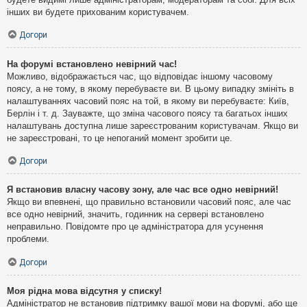
інших ви будете прихованим користувачем.
Догори
На форумі встановлено невірний час!
Можливо, відображається час, що відповідає іншому часовому
поясу, а не тому, в якому перебуваєте ви. В цьому випадку змініть в
налаштуваннях часовий пояс на той, в якому ви перебуваєте: Київ,
Берлін і т. д. Зауважте, що зміна часового поясу та багатьох інших
налаштувань доступна лише зареєстрованим користувачам. Якщо ви
не зареєстровані, то це непоганий момент зробити це.
Догори
Я встановив власну часову зону, але час все одно невірний!
Якщо ви впевнені, що правильно встановили часовий пояс, але час
все одно невірний, значить, годинник на сервері встановлено
неправильно. Повідомте про це адміністратора для усунення
проблеми.
Догори
Моя рідна мова відсутня у списку!
Адміністратор не встановив підтримку вашої мови на форумі, або ще