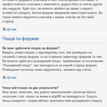
профілі кожного учасника є можливість додати його в список друзів
або недругів. Крім того, ви можете зробити це прямо з вашого
особистого розділу, безпосереднім введенням імені користувача. Ви
також можете видаляти учасників з ваших списків на тій самій
сторінці.
Догори
Пошук по форумах
Як мені здійснити пошук на форумі?
Введіть умови пошуку у відповідному полі, яке розміщене на
головній сторінці форуму та на сторінках перегляду форумів та тем.
Ви можете здійснити розширений пошук, перейшовши за посиланням
"Розширений пошук", яке знаходиться на кожній сторінці форуму.
Розміщення посилань може відрізнятись, залежно від стилю.
Догори
Чому мій пошук не дає результатів?
Ваш запит, можливо, був доволі невизначеним і включав багато
загальних слів, пошук за якими в phpBB не провадиться. Будьте
більш конкретні і скористайтесь можливостями розширеного пошуку.