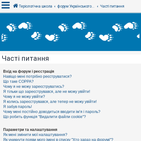
Теріологічна школа
форум Українського теріологічного товариства
Часті питання
В
х
і
д
Часті питання
Р
е
є
Вхід на форум і реєстрація
с
Навіщо мені потрібно реєструватися?
т
Що таке COPPA?
р
Чому я не можу зареєструватись?
а
Я тільки що зареєструвався, але не можу увійти!
ц
Чому я не можу увійти?
і
я
Я колись зареєструвався, але тепер не можу увійти!
Я забув пароль!
Чому мені постійно доводиться вводити ім’я і пароль?
Що робить функція "Видалити файли cookie"?
Т
е
м
Параметри та налаштування
и
Як мені змінити мої налаштування?
б
Як уникнути появи мого імені в списку "Хто зараз на форумі"?