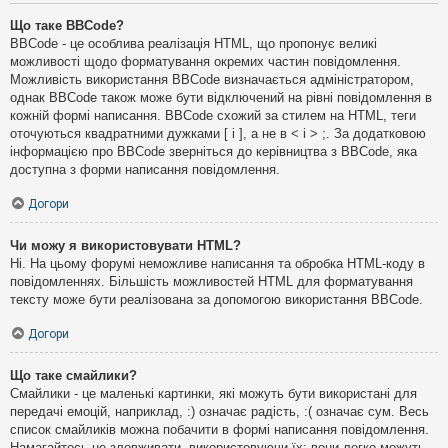
Що таке BBCode?
BBCode - це особлива реалізація HTML, що пропонує великі
можливості щодо форматування окремих частин повідомлення.
Можливість використання BBCode визначається адміністратором,
однак BBCode також може бути відключений на рівні повідомлення в
кожній формі написання. BBCode схожий за стилем на HTML, теги
оточуються квадратними дужками [ і ], а не в < і > ;. За додатковою
інформацією про BBCode зверніться до керівництва з BBCode, яка
доступна з форми написання повідомлення.
Догори
Чи можу я використовувати HTML?
Ні. На цьому форумі неможливе написання та обробка HTML-коду в
повідомленнях. Більшість можливостей HTML для форматування
тексту може бути реалізована за допомогою використання BBCode.
Догори
Що таке смайлики?
Смайлики - це маленькі картинки, які можуть бути використані для
передачі емоцій, наприклад, :) означає радість, :( означає сум. Весь
список смайликів можна побачити в формі написання повідомлення.
Намагайтесь не зловживати, використовуючи їх: вони легко можуть