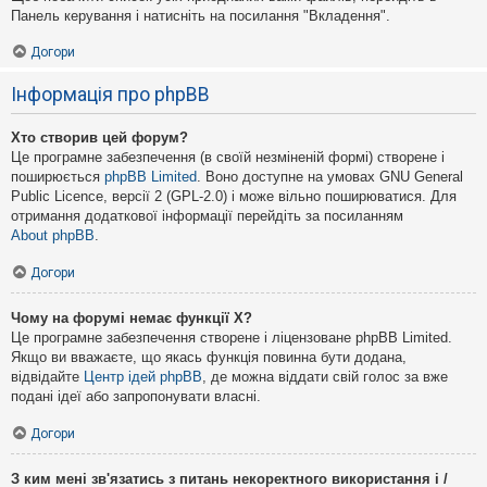
Панель керування і натисніть на посилання "Вкладення".
Догори
Інформація про phpBB
Хто створив цей форум?
Це програмне забезпечення (в своїй незміненій формі) створене і
поширюється
phpBB Limited
. Воно доступне на умовах GNU General
Public Licence, версії 2 (GPL-2.0) і може вільно поширюватися. Для
отримання додаткової інформації перейдіть за посиланням
About phpBB
.
Догори
Чому на форумі немає функції X?
Це програмне забезпечення створене і ліцензоване phpBB Limited.
Якщо ви вважаєте, що якась функція повинна бути додана,
відвідайте
Центр ідей phpBB
, де можна віддати свій голос за вже
подані ідеї або запропонувати власні.
Догори
З ким мені зв'язатись з питань некоректного використання і /