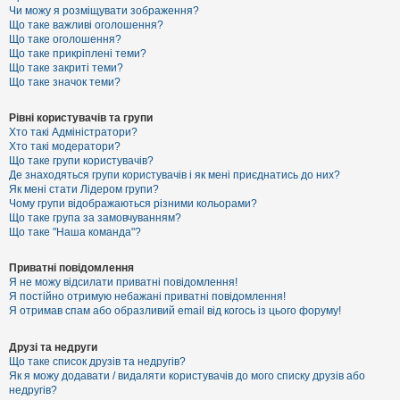
к
Чи можу я розміщувати зображення?
Що таке важливі оголошення?
Що таке оголошення?
Що таке прикріплені теми?
Д
Що таке закриті теми?
о
Що таке значок теми?
п
о
м
Рівні користувачів та групи
о
Хто такі Адміністратори?
г
Хто такі модератори?
а
Що таке групи користувачів?
Де знаходяться групи користувачів і як мені приєднатись до них?
Як мені стати Лідером групи?
Чому групи відображаються різними кольорами?
Що таке група за замовчуванням?
Що таке "Наша команда"?
Приватні повідомлення
Я не можу відсилати приватні повідомлення!
Я постійно отримую небажані приватні повідомлення!
Я отримав спам або образливий email від когось із цього форуму!
Друзі та недруги
Що таке список друзів та недругів?
Як я можу додавати / видаляти користувачів до мого списку друзів або
недругів?