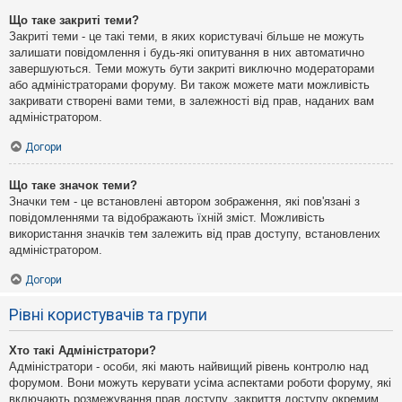
Що таке закриті теми?
Закриті теми - це такі теми, в яких користувачі більше не можуть
залишати повідомлення і будь-які опитування в них автоматично
завершуються. Теми можуть бути закриті виключно модераторами
або адміністраторами форуму. Ви також можете мати можливість
закривати створені вами теми, в залежності від прав, наданих вам
адміністратором.
Догори
Що таке значок теми?
Значки тем - це встановлені автором зображення, які пов'язані з
повідомленнями та відображають їхній зміст. Можливість
використання значків тем залежить від прав доступу, встановлених
адміністратором.
Догори
Рівні користувачів та групи
Хто такі Адміністратори?
Адміністратори - особи, які мають найвищий рівень контролю над
форумом. Вони можуть керувати усіма аспектами роботи форуму, які
включають розмежування прав доступу, закриття доступу окремим