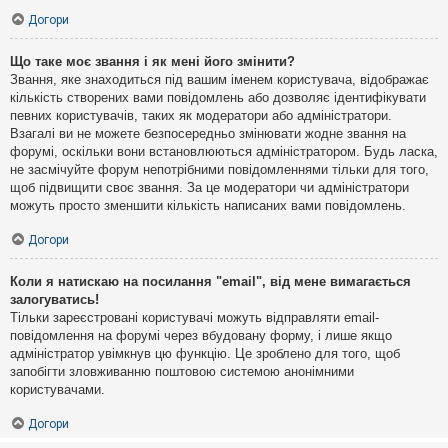
Догори
Що таке моє звання і як мені його змінити?
Звання, яке знаходиться під вашим іменем користувача, відображає
кількість створених вами повідомлень або дозволяє ідентифікувати
певних користувачів, таких як модератори або адміністратори.
Взагалі ви не можете безпосередньо змінювати жодне звання на
форумі, оскільки вони встановлюються адміністратором. Будь ласка,
не засмічуйте форум непотрібними повідомленнями тільки для того,
щоб підвищити своє звання. За це модератори чи адміністратори
можуть просто зменшити кількість написаних вами повідомлень.
Догори
Коли я натискаю на посилання "email", від мене вимагається
залогуватись!
Тільки зареєстровані користувачі можуть відправляти email-
повідомлення на форумі через вбудовану форму, і лише якщо
адміністратор увімкнув цю функцію. Це зроблено для того, щоб
запобігти зловживанню поштовою системою анонімними
користувачами.
Догори