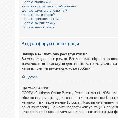
Що таке смайлики?
к
Чи можу я розміщувати зображення?
Що таке важливі оголошення?
Що таке оголошення?
Д
Що таке прикріплені теми?
о
Що таке закриті теми?
п
Що таке значок теми?
о
м
о
г
Вхід на форум і реєстрація
а
Навіщо мені потрібно реєструватися?
Ви можете цього і не робити. Все залежить від того, як ви
можливості, які недоступні для анонімних користувачів, так
хвилин, тому ми рекомендуємо це зробити.
Догори
Що таке COPPA?
COPPA (Children's Online Privacy Protection Act of 1998), а
збирати інформацію від неповнолітніх, віком менше 13 рокі
неповнолітніх, віком менше 13 років. Якщо ви не впевнені,
даної конференції не може надавати консультацій з юридични
використання і / або юридичних питань, пов'язаних з цим 