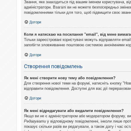
Звання, яке знаходиться під вашим іменем користувача, ві
адміністратори. Взагалі ви не можете безпосередньо змін
повідомленнями тільки для того, щоб підвищити своє званн
Догори
Коли я натискаю на посилання "email", від мене вимага
Тільки зареєстровані користувачі можуть відправляти emai
запобігти зловживанню поштовою системою анонімними ко
Догори
Створення повідомлень
Як мені створити нову тему або повідомлення?
Для створення нової теми на форумі, натисніть кнопку "Нов
відправити повідомлення. Доступні для вас дії перерахован
Догори
Як мені відредагувати або видалити повідомлення?
Якщо ви не є адміністратором або модератором форуму, ви
Редагувати
у відповідному повідомленні, інколи лише прот
показує скільки разів ви редагували, а також дату і час о