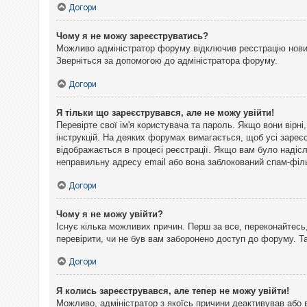
Догори
Чому я не можу зареєструватись?
Можливо адміністратор форуму відключив реєстрацію нових 
Зверніться за допомогою до адміністратора форуму.
Догори
Я тільки що зареєструвався, але не можу увійти!
Перевірте свої ім'я користувача та пароль. Якщо вони вірн
інструкцій. На деяких форумах вимагається, щоб усі зареє
відображається в процесі реєстрації. Якщо вам було надіс
неправильну адресу email або вона заблокований спам-філь
Догори
Чому я не можу увійти?
Існує кілька можливих причин. Перш за все, переконайтесь,
перевірити, чи не був вам заборонено доступ до форуму. 
Догори
Я колись зареєструвався, але тепер не можу увійти!
Можливо, адміністратор з якоїсь причини деактивував або 