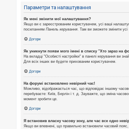
Параметри та налаштування
Як мені змінити мої налаштування?
Якщо ви є зареєстрованим користувачем, усі ваші налаштуван
посиланням
Панель керування
. Там ви зможете змінити ус
Догори
Як уникнути появи мого імені в списку "Хто зараз на ф
На вкладці "Особисті настройки" в панелі керування ви зн
Для всіх інших ви будете прихованим користувачем.
Догори
На форумі встановлено невірний час!
Можливо, відображається час, що відповідає іншому часово
перебуваєте: Київ, Берлін і т. д. Зауважте, що зміна часо
момент зробити це.
Догори
Я встановив власну часову зону, але час все одно неві
Якщо ви впевнені, що правильно встановили часовий пояс, 