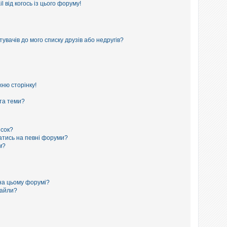
 від когось із цього форуму!
увачів до мого списку друзів або недругів?
ню сторінку!
 та теми?
исок?
сатись на певні форуми?
м?
на цьому форумі?
файли?