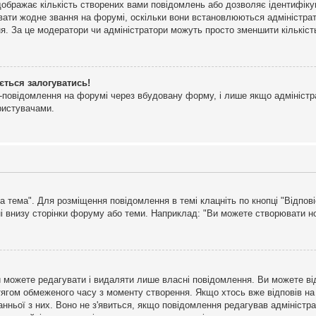
дображає кількість створених вами повідомлень або дозволяє ідентифіку
ювати жодне звання на форумі, оскільки вони встановлюються адміністра
я. За це модератори чи адміністратори можуть просто зменшити кількіс
ється залогуватись!
l-повідомлення на форумі через вбудовану форму, і лише якщо адміністр
ристувачами.
а тема". Для розміщення повідомлення в темі клацніть по кнопці "Відпо
і внизу сторінки форуму або теми. Наприклад: "Ви можете створювати нов
 можете редагувати і видаляти лише власні повідомлення. Ви можете ві
ягом обмеженого часу з моменту створення. Якщо хтось вже відповів на 
станньої з них. Воно не з'явиться, якщо повідомлення редагував адмініс