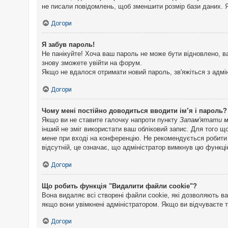
не писали повідомлень, щоб зменшити розмір бази даних. Я
Догори
Я забув пароль!
Не панікуйте! Хоча ваш пароль не може бути відновлено, в
знову зможете увійти на форум.
Якщо не вдалося отримати новий пароль, зв'яжіться з адмі
Догори
Чому мені постійно доводиться вводити ім’я і пароль?
Якщо ви не ставите галочку напроти пункту
Запам'ятати 
інший не зміг використати ваш обліковий запис. Для того щ
мене
при вході на конференцію. Не рекомендується робити це
відсутній, це означає, що адміністратор вимкнув цю функці
Догори
Що робить функція "Видалити файли cookie"?
Вона видаляє всі створені файли cookie, які дозволяють ва
якщо вони увімкнені адміністратором. Якщо ви відчуваєте 
Догори