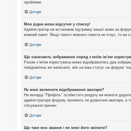
проблеми.
Догори
Моя рідна мова відсутня у списку!
Адміністратор не встановив підтримку вашої мови на форум
мовний пакет. Якщо такого мовного пакета не існує, то ви
Догори
Що означають зображення поряд з моїм ім'ям користу
Разом з ім'ям користувача може відображатись два зображен
повідомлень ви написали, або на ваш статус на форумі. Інш
Догори
Як мені включити відображення аватари?
На вкладці "Профіль" особистого розділу ви можете додати 
адміністратора форуму залежить чи дозволені аватари, а т
з'ясування причин.
Догори
Що таке моє звання і як мені його змінити?