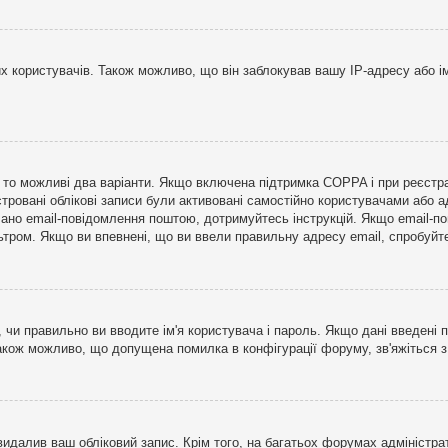
користувачів. Також можливо, що він заблокував вашу IP-адресу або ім
і, то можливі два варіанти. Якщо включена підтримка COPPA і при реєстр
стровані облікові записи були активовані самостійно користувачами або 
лано email-повідомлення поштою, дотримуйтесь інструкцій. Якщо email-п
тром. Якщо ви впевнені, що ви ввели правильну адресу email, спробуйте 
 чи правильно ви вводите ім'я користувача і пароль. Якщо дані введені п
Також можливо, що допущена помилка в конфігурації форуму, зв'яжіться 
видалив ваш обліковий запис. Крім того, на багатьох форумах адміністра