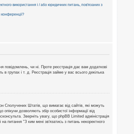
ектного використання і / або юридичних питань, пов'язаних з
м конференції?
ня повідомлень, чи ні. Проте реєстрація дає вам додаткові
ь в групах і т. д. Реєстрація займе у вас всього декілька
закон Сполучених Штатів, що вимагає від сайтів, які можуть
о опікуни дозволяють збір особистої інформації від
сконсульта. Зверніть увагу, що phpBB Limited адміністрація
 на питання "З ким мені зв'язатись з питань некоректного