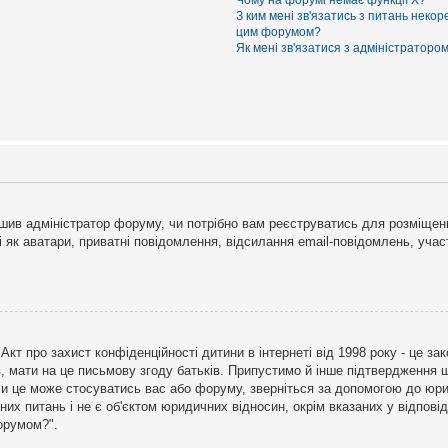
Чому на форумі немає функції X?
З ким мені зв'язатись з питань некор
цим форумом?
Як мені зв'язатися з адміністраторо
рішив адміністратор форуму, чи потрібно вам реєструватись для розміщен
і як аватари, приватні повідомлення, відсилання email-повідомлень, участ
бо Акт про захист конфіденційності дитини в інтернеті від 1998 року - це 
в, мати на це письмову згоду батьків. Припустимо й інше підтвердження щ
 чи це може стосуватись вас або форуму, зверніться за допомогою до юри
х питань і не є об'єктом юридичних відносин, окрім вказаних у відповіді
форумом?".