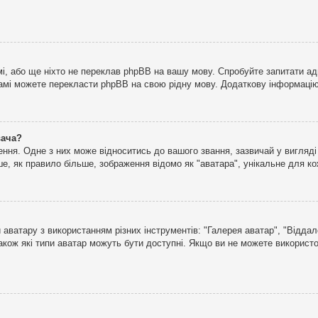
і, або ще ніхто не переклав phpBB на вашу мову. Спробуйте запитати ад
 самі можете перекласти phpBB на свою рідну мову. Додаткову інформаці
вача?
ня. Одне з них може відноситись до вашого звання, зазвичай у вигляді зі
е, як правило більше, зображення відомо як "аватара", унікальне для к
аватару з використанням різних інструментів: "Галерея аватар", "Відда
акож які типи аватар можуть бути доступні. Якщо ви не можете використо