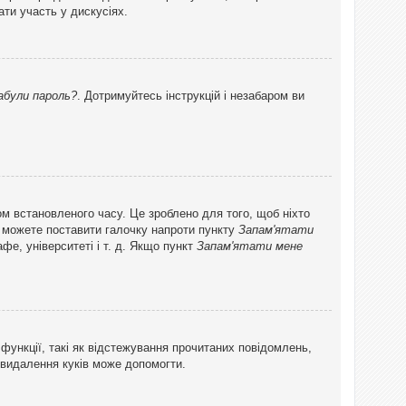
ти участь у дискусіях.
абули пароль?
. Дотримуйтесь інструкцій і незабаром ви
ом встановленого часу. Це зроблено для того, щоб ніхто
ви можете поставити галочку напроти пункту
Запам'ятати
фе, університеті і т. д. Якщо пункт
Запам'ятати мене
функції, такі як відстежування прочитаних повідомлень,
 видалення куків може допомогти.