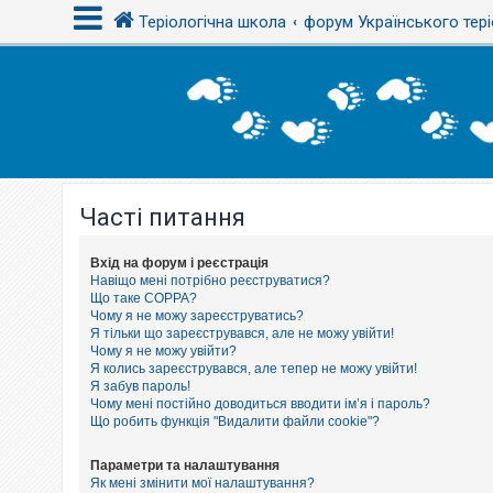
Теріологічна школа
форум Українського тері
В
х
і
д
Часті питання
Р
е
є
с
Вхід на форум і реєстрація
т
Навіщо мені потрібно реєструватися?
р
Що таке COPPA?
а
Чому я не можу зареєструватись?
ц
Я тільки що зареєструвався, але не можу увійти!
і
Чому я не можу увійти?
я
Я колись зареєструвався, але тепер не можу увійти!
Я забув пароль!
Чому мені постійно доводиться вводити ім’я і пароль?
Т
Що робить функція "Видалити файли cookie"?
е
м
и
Параметри та налаштування
б
Як мені змінити мої налаштування?