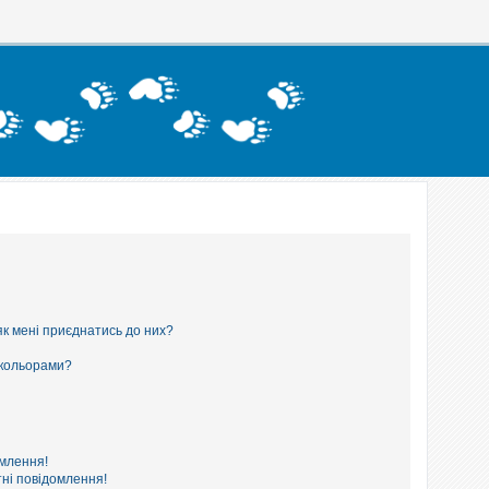
як мені приєднатись до них?
 кольорами?
омлення!
ні повідомлення!