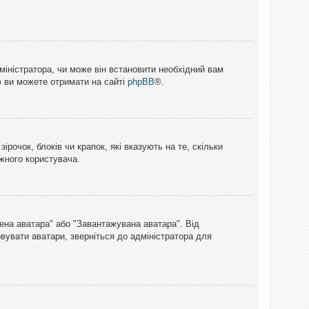
міністратора, чи може він встановити необхідний вам
ю ви можете отримати на сайті
phpBB
®.
рочок, блоків чи крапок, які вказують на те, скільки
ожного користувача.
лена аватара" або "Завантажувана аватара". Від
вувати аватари, зверніться до адміністратора для