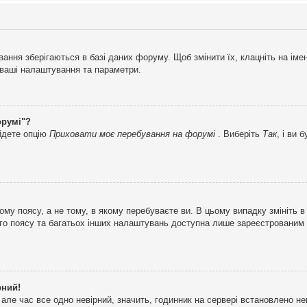
ня зберігаються в базі даних форуму. Щоб змінити їх, клацніть на імені 
і ваші налаштування та параметри.
орумі"?
айдете опцію
Приховати моє перебування на форумі
. Виберіть
Так
, і ви
му поясу, а не тому, в якому перебуваєте ви. В цьому випадку змініть в
вого поясу та багатьох інших налаштувань доступна лише зареєстрованим
рний!
але час все одно невірний, значить, годинник на сервері встановлено н