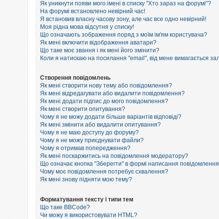
е
Як уникнути появи мого імені в списку "Хто зараз на форумі"?
з
На форумі встановлено невірний час!
в
Я встановив власну часову зону, але час все одно невірний!
і
Моя рідна мова відсутня у списку!
д
п
Що означають зображення поряд з моїм ім'ям користувача?
о
Як мені включити відображення аватари?
в
Що таке моє звання і як мені його змінити?
і
Коли я натискаю на посилання "email", від мене вимагається за
д
е
й
Створення повідомлень
Як мені створити нову тему або повідомлення?
Як мені відредагувати або видалити повідомлення?
Як мені додати підпис до мого повідомлення?
А
к
Як мені створити опитування?
т
Чому я не можу додати більше варіантів відповіді?
и
Як мені змінити або видалити опитування?
в
Чому я не маю доступу до форуму?
н
Чому я не можу приєднувати файли?
і
Чому я отримав попередження?
т
Як мені поскаржитись на повідомлення модератору?
е
м
Що означає кнопка "Зберегти" в формі написання повідомленн
и
Чому моє повідомлення потребує схвалення?
Як мені знову підняти мою тему?
П
Форматування тексту і типи тем
о
Що таке BBCode?
ш
Чи можу я використовувати HTML?
у