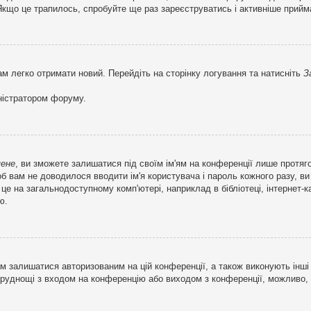
кщо це трапилось, спробуйте ще раз зареєструватись і активніше прийма
ам легко отримати новий. Перейдіть на сторінку логування та натисніть
З
ністратором форуму.
мене
, ви зможете залишатися під своїм ім'ям на конференції лише протяг
об вам не доводилося вводити ім'я користувача і пароль кожного разу, 
 на загальнодоступному комп'ютері, наприклад в бібліотеці, інтернет-ка
ю.
м залишатися авторизованим на цій конференції, а також виконують інші 
труднощі з входом на конференцію або виходом з конференції, можливо,