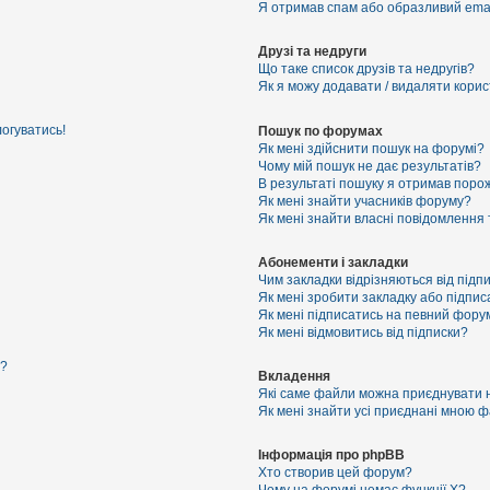
Я отримав спам або образливий email
Друзі та недруги
Що таке список друзів та недругів?
Як я можу додавати / видаляти корист
логуватись!
Пошук по форумах
Як мені здійснити пошук на форумі?
Чому мій пошук не дає результатів?
В результаті пошуку я отримав порож
Як мені знайти учасників форуму?
Як мені знайти власні повідомлення
Абонементи і закладки
Чим закладки відрізняються від підп
Як мені зробити закладку або підпи
Як мені підписатись на певний фору
Як мені відмовитись від підписки?
я?
Вкладення
Які саме файли можна приєднувати 
Як мені знайти усі приєднані мною 
Інформація про phpBB
Хто створив цей форум?