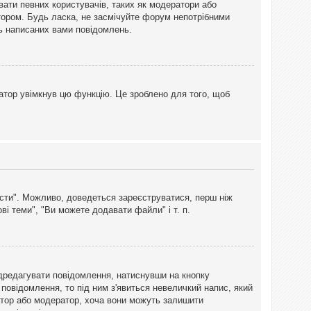
вати певних користувачів, таких як модератори або
тором. Будь ласка, не засмічуйте форум непотрібними
ть написаних вами повідомлень.
атор увімкнув цю функцію. Це зроблено для того, щоб
вісти". Можливо, доведеться зареєструватися, перш ніж
і теми", "Ви можете додавати файли" і т. п.
дредагувати повідомлення, натиснувши на кнопку
повідомлення, то під ним з'явиться невеличкий напис, який
тратор або модератор, хоча вони можуть залишити