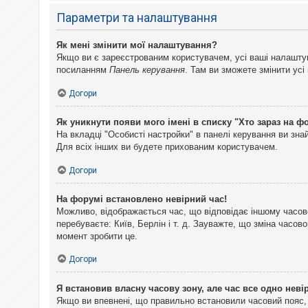
Параметри та налаштування
Як мені змінити мої налаштування?
Якщо ви є зареєстрованим користувачем, усі ваші налаштуван
посиланням
Панель керування
. Там ви зможете змінити ус
Догори
Як уникнути появи мого імені в списку "Хто зараз на ф
На вкладці "Особисті настройки" в панелі керування ви зн
Для всіх інших ви будете прихованим користувачем.
Догори
На форумі встановлено невірний час!
Можливо, відображається час, що відповідає іншому часово
перебуваєте: Київ, Берлін і т. д. Зауважте, що зміна часо
момент зробити це.
Догори
Я встановив власну часову зону, але час все одно неві
Якщо ви впевнені, що правильно встановили часовий пояс, 