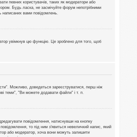
вати певних користувачів, таких як модератори або
тором. Будь ласка, не засмічуйте форум непотрібними
ть написаних вами повідомлень.
атор увімкнув цю функцію. Це зроблено для того, щоб
вісти". Можливо, доведеться зареєструватися, перш ніж
і теми", "Ви можете додавати файли" і т. п.
дредагувати повідомлення, натиснувши на кнопку
повідомлення, то під ним з'явиться невеличкий напис, який
тратор або модератор, хоча вони можуть залишити