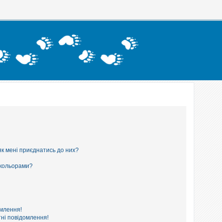
як мені приєднатись до них?
 кольорами?
омлення!
ні повідомлення!