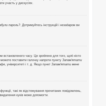
ти участь у дискусіях.
абули пароль?
. Дотримуйтесь інструкцій і незабаром ви
ом встановленого часу. Це зроблено для того, щоб ніхто
ви можете поставити галочку напроти пункту
Запам'ятати
фе, університеті і т. д. Якщо пункт
Запам'ятати мене
функції, такі як відстежування прочитаних повідомлень,
 видалення куків може допомогти.