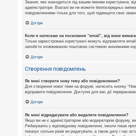
Звання, яке знаходиться під вашим іменем користувача, ві
адміністратори. Взагалі ви не можете безпосередньо змін
повідомленнями тільки для того, щоб підвищити своє званн
Догори
Коли я натискаю на посилання "email", від мене вимага
Тільки зареєстровані користувачі можуть відправляти emai
запобігти зловживанню поштовою системою анонімними ко
Догори
Створення повідомлень
Як мені створити нову тему або повідомлення?
Для створення нової теми на форумі, натисніть кнопку "Нов
відправити повідомлення. Доступні для вас дії перерахован
Догори
Як мені відредагувати або видалити повідомлення?
Якщо ви не є адміністратором або модератором форуму, ви
Редагувати
у відповідному повідомленні, інколи лише прот
показує скільки разів ви редагували, а також дату і час о