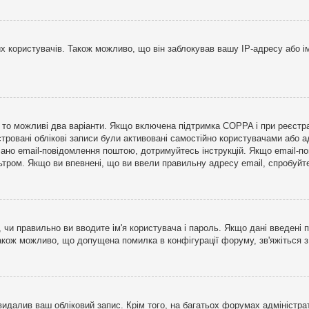
користувачів. Також можливо, що він заблокував вашу IP-адресу або ім
і, то можливі два варіанти. Якщо включена підтримка COPPA і при реєстр
стровані облікові записи були активовані самостійно користувачами або 
лано email-повідомлення поштою, дотримуйтесь інструкцій. Якщо email-п
тром. Якщо ви впевнені, що ви ввели правильну адресу email, спробуйте 
 чи правильно ви вводите ім'я користувача і пароль. Якщо дані введені п
Також можливо, що допущена помилка в конфігурації форуму, зв'яжіться 
видалив ваш обліковий запис. Крім того, на багатьох форумах адміністра