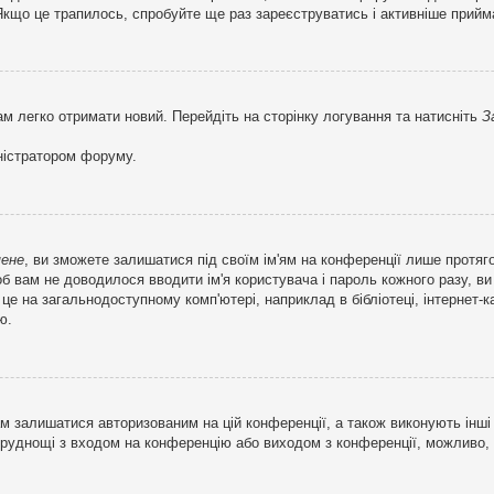
кщо це трапилось, спробуйте ще раз зареєструватись і активніше прийма
ам легко отримати новий. Перейдіть на сторінку логування та натисніть
З
ністратором форуму.
мене
, ви зможете залишатися під своїм ім'ям на конференції лише протяг
об вам не доводилося вводити ім'я користувача і пароль кожного разу, 
 на загальнодоступному комп'ютері, наприклад в бібліотеці, інтернет-ка
ю.
м залишатися авторизованим на цій конференції, а також виконують інші 
труднощі з входом на конференцію або виходом з конференції, можливо,