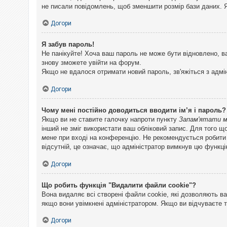
не писали повідомлень, щоб зменшити розмір бази даних. Я
Догори
Я забув пароль!
Не панікуйте! Хоча ваш пароль не може бути відновлено, в
знову зможете увійти на форум.
Якщо не вдалося отримати новий пароль, зв'яжіться з адмі
Догори
Чому мені постійно доводиться вводити ім’я і пароль?
Якщо ви не ставите галочку напроти пункту
Запам'ятати 
інший не зміг використати ваш обліковий запис. Для того щ
мене
при вході на конференцію. Не рекомендується робити це
відсутній, це означає, що адміністратор вимкнув цю функці
Догори
Що робить функція "Видалити файли cookie"?
Вона видаляє всі створені файли cookie, які дозволяють ва
якщо вони увімкнені адміністратором. Якщо ви відчуваєте 
Догори