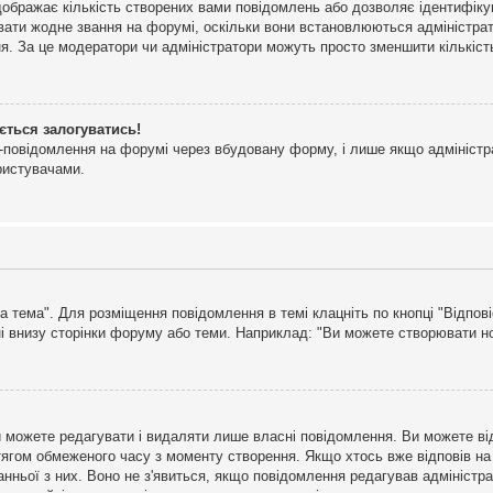
дображає кількість створених вами повідомлень або дозволяє ідентифіку
ювати жодне звання на форумі, оскільки вони встановлюються адміністра
я. За це модератори чи адміністратори можуть просто зменшити кількіс
ється залогуватись!
l-повідомлення на форумі через вбудовану форму, і лише якщо адміністр
ристувачами.
а тема". Для розміщення повідомлення в темі клацніть по кнопці "Відпо
і внизу сторінки форуму або теми. Наприклад: "Ви можете створювати нов
 можете редагувати і видаляти лише власні повідомлення. Ви можете ві
ягом обмеженого часу з моменту створення. Якщо хтось вже відповів на 
станньої з них. Воно не з'явиться, якщо повідомлення редагував адмініс