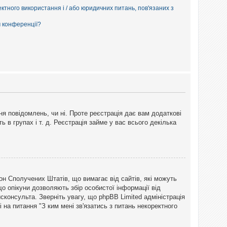
ектного використання і / або юридичних питань, пов'язаних з
м конференції?
ня повідомлень, чи ні. Проте реєстрація дає вам додаткові
ь в групах і т. д. Реєстрація займе у вас всього декілька
закон Сполучених Штатів, що вимагає від сайтів, які можуть
о опікуни дозволяють збір особистої інформації від
сконсульта. Зверніть увагу, що phpBB Limited адміністрація
 на питання "З ким мені зв'язатись з питань некоректного