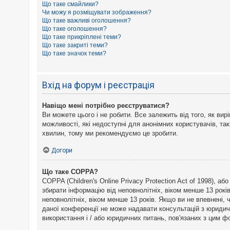
Що таке смайлики?
к
Чи можу я розміщувати зображення?
Що таке важливі оголошення?
Що таке оголошення?
Д
Що таке прикріплені теми?
о
Що таке закриті теми?
п
Що таке значок теми?
о
м
о
г
Вхід на форум і реєстрація
а
Навіщо мені потрібно реєструватися?
Ви можете цього і не робити. Все залежить від того, як ви
можливості, які недоступні для анонімних користувачів, так
хвилин, тому ми рекомендуємо це зробити.
Догори
Що таке COPPA?
COPPA (Children's Online Privacy Protection Act of 1998), а
збирати інформацію від неповнолітніх, віком менше 13 рокі
неповнолітніх, віком менше 13 років. Якщо ви не впевнені,
даної конференції не може надавати консультацій з юридични
використання і / або юридичних питань, пов'язаних з цим 