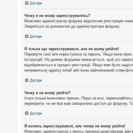
Догори
Чому я не можу зареєструватись?
Можливо адміністратор форуму відключив реєстрацію нових 
Зверніться за допомогою до адміністратора форуму.
Догори
Я тільки що зареєструвався, але не можу увійти!
Перевірте свої ім'я користувача та пароль. Якщо вони вірн
інструкцій. На деяких форумах вимагається, щоб усі зареє
відображається в процесі реєстрації. Якщо вам було надіс
неправильну адресу email або вона заблокований спам-філь
Догори
Чому я не можу увійти?
Існує кілька можливих причин. Перш за все, переконайтесь,
перевірити, чи не був вам заборонено доступ до форуму. 
Догори
Я колись зареєструвався, але тепер не можу увійти!
Можливо, адміністратор з якоїсь причини деактивував або 