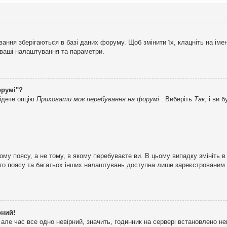
ня зберігаються в базі даних форуму. Щоб змінити їх, клацніть на імені 
і ваші налаштування та параметри.
орумі"?
айдете опцію
Приховати моє перебування на форумі
. Виберіть
Так
, і ви
му поясу, а не тому, в якому перебуваєте ви. В цьому випадку змініть в
вого поясу та багатьох інших налаштувань доступна лише зареєстрованим
рний!
але час все одно невірний, значить, годинник на сервері встановлено н