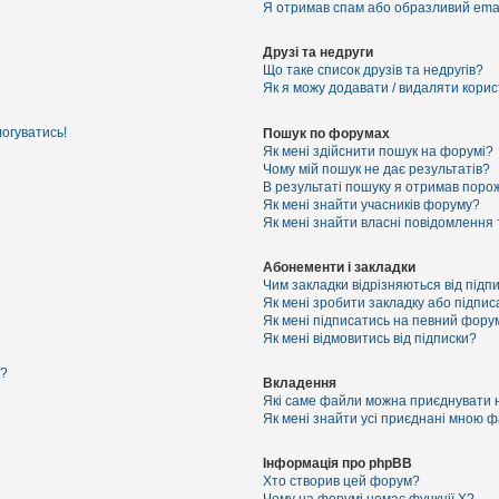
Я отримав спам або образливий email
Друзі та недруги
Що таке список друзів та недругів?
Як я можу додавати / видаляти корист
логуватись!
Пошук по форумах
Як мені здійснити пошук на форумі?
Чому мій пошук не дає результатів?
В результаті пошуку я отримав порож
Як мені знайти учасників форуму?
Як мені знайти власні повідомлення
Абонементи і закладки
Чим закладки відрізняються від підп
Як мені зробити закладку або підпи
Як мені підписатись на певний фору
Як мені відмовитись від підписки?
я?
Вкладення
Які саме файли можна приєднувати 
Як мені знайти усі приєднані мною 
Інформація про phpBB
Хто створив цей форум?