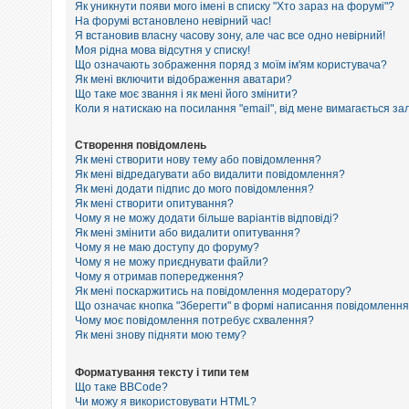
е
Як уникнути появи мого імені в списку "Хто зараз на форумі"?
з
На форумі встановлено невірний час!
в
Я встановив власну часову зону, але час все одно невірний!
і
Моя рідна мова відсутня у списку!
д
п
Що означають зображення поряд з моїм ім'ям користувача?
о
Як мені включити відображення аватари?
в
Що таке моє звання і як мені його змінити?
і
Коли я натискаю на посилання "email", від мене вимагається за
д
е
й
Створення повідомлень
Як мені створити нову тему або повідомлення?
Як мені відредагувати або видалити повідомлення?
Як мені додати підпис до мого повідомлення?
А
к
Як мені створити опитування?
т
Чому я не можу додати більше варіантів відповіді?
и
Як мені змінити або видалити опитування?
в
Чому я не маю доступу до форуму?
н
Чому я не можу приєднувати файли?
і
Чому я отримав попередження?
т
Як мені поскаржитись на повідомлення модератору?
е
м
Що означає кнопка "Зберегти" в формі написання повідомленн
и
Чому моє повідомлення потребує схвалення?
Як мені знову підняти мою тему?
П
Форматування тексту і типи тем
о
Що таке BBCode?
ш
Чи можу я використовувати HTML?
у