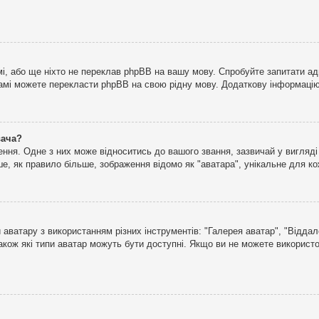
і, або ще ніхто не переклав phpBB на вашу мову. Спробуйте запитати ад
 самі можете перекласти phpBB на свою рідну мову. Додаткову інформаці
вача?
ня. Одне з них може відноситись до вашого звання, зазвичай у вигляді зі
е, як правило більше, зображення відомо як "аватара", унікальне для к
аватару з використанням різних інструментів: "Галерея аватар", "Відда
акож які типи аватар можуть бути доступні. Якщо ви не можете використо