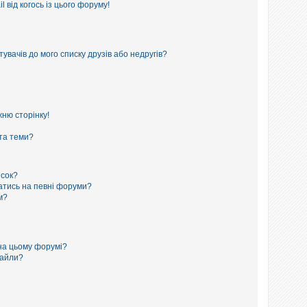
 від когось із цього форуму!
увачів до мого списку друзів або недругів?
ню сторінку!
 та теми?
исок?
сатись на певні форуми?
м?
на цьому форумі?
файли?