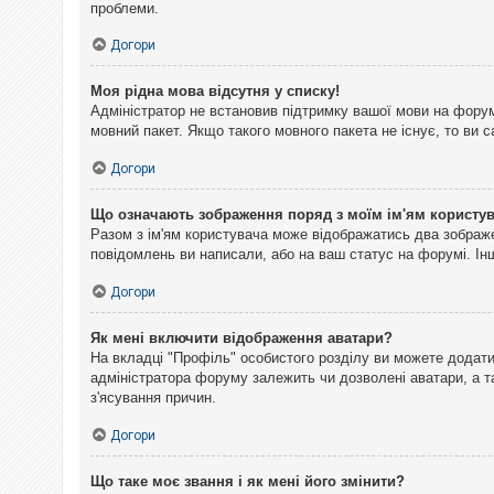
проблеми.
Догори
Моя рідна мова відсутня у списку!
Адміністратор не встановив підтримку вашої мови на форум
мовний пакет. Якщо такого мовного пакета не існує, то ви
Догори
Що означають зображення поряд з моїм ім'ям користу
Разом з ім'ям користувача може відображатись два зображен
повідомлень ви написали, або на ваш статус на форумі. Інш
Догори
Як мені включити відображення аватари?
На вкладці "Профіль" особистого розділу ви можете додати 
адміністратора форуму залежить чи дозволені аватари, а т
з'ясування причин.
Догори
Що таке моє звання і як мені його змінити?