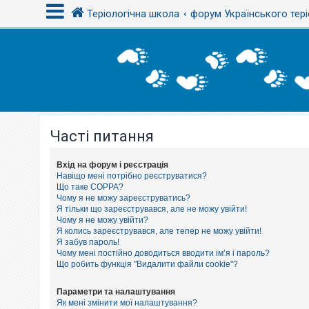
Теріологічна школа
форум Українського тері
В
х
і
д
Часті питання
Р
е
є
с
Вхід на форум і реєстрація
т
Навіщо мені потрібно реєструватися?
р
Що таке COPPA?
а
Чому я не можу зареєструватись?
ц
Я тільки що зареєструвався, але не можу увійти!
і
Чому я не можу увійти?
я
Я колись зареєструвався, але тепер не можу увійти!
Я забув пароль!
Чому мені постійно доводиться вводити ім’я і пароль?
Т
Що робить функція "Видалити файли cookie"?
е
м
и
Параметри та налаштування
б
Як мені змінити мої налаштування?