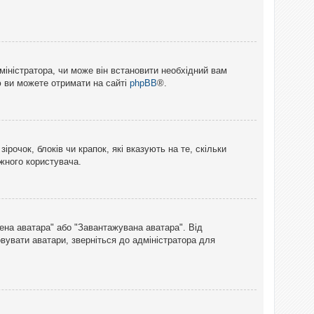
міністратора, чи може він встановити необхідний вам
ю ви можете отримати на сайті
phpBB
®.
рочок, блоків чи крапок, які вказують на те, скільки
ожного користувача.
лена аватара" або "Завантажувана аватара". Від
вувати аватари, зверніться до адміністратора для