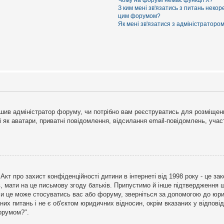
Чому на форумі немає функції X?
З ким мені зв'язатись з питань некор
цим форумом?
Як мені зв'язатися з адміністраторо
рішив адміністратор форуму, чи потрібно вам реєструватись для розміщен
і як аватари, приватні повідомлення, відсилання email-повідомлень, участ
бо Акт про захист конфіденційності дитини в інтернеті від 1998 року - це 
в, мати на це письмову згоду батьків. Припустимо й інше підтвердження щ
 чи це може стосуватись вас або форуму, зверніться за допомогою до юри
х питань і не є об'єктом юридичних відносин, окрім вказаних у відповіді
форумом?".