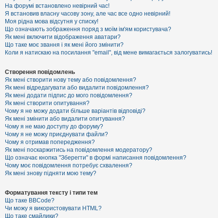
е
На форумі встановлено невірний час!
з
Я встановив власну часову зону, але час все одно невірний!
в
і
Моя рідна мова відсутня у списку!
д
Що означають зображення поряд з моїм ім'ям користувача?
п
Як мені включити відображення аватари?
о
Що таке моє звання і як мені його змінити?
в
Коли я натискаю на посилання "email", від мене вимагається залогуватись!
і
д
е
Створення повідомлень
й
Як мені створити нову тему або повідомлення?
Як мені відредагувати або видалити повідомлення?
Як мені додати підпис до мого повідомлення?
А
Як мені створити опитування?
к
Чому я не можу додати більше варіантів відповіді?
т
Як мені змінити або видалити опитування?
и
Чому я не маю доступу до форуму?
в
Чому я не можу приєднувати файли?
н
Чому я отримав попередження?
і
т
Як мені поскаржитись на повідомлення модератору?
е
Що означає кнопка "Зберегти" в формі написання повідомлення?
м
Чому моє повідомлення потребує схвалення?
и
Як мені знову підняти мою тему?
Форматування тексту і типи тем
П
Що таке BBCode?
о
Чи можу я використовувати HTML?
ш
Що таке смайлики?
у