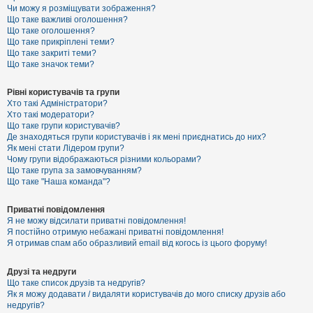
к
Чи можу я розміщувати зображення?
Що таке важливі оголошення?
Що таке оголошення?
Що таке прикріплені теми?
Д
Що таке закриті теми?
о
Що таке значок теми?
п
о
м
Рівні користувачів та групи
о
Хто такі Адміністратори?
г
Хто такі модератори?
а
Що таке групи користувачів?
Де знаходяться групи користувачів і як мені приєднатись до них?
Як мені стати Лідером групи?
Чому групи відображаються різними кольорами?
Що таке група за замовчуванням?
Що таке "Наша команда"?
Приватні повідомлення
Я не можу відсилати приватні повідомлення!
Я постійно отримую небажані приватні повідомлення!
Я отримав спам або образливий email від когось із цього форуму!
Друзі та недруги
Що таке список друзів та недругів?
Як я можу додавати / видаляти користувачів до мого списку друзів або
недругів?