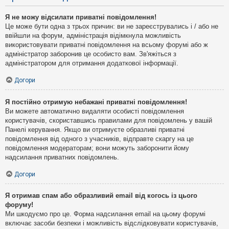
Я не можу відсилати приватні повідомлення!
Це може бути одна з трьох причин: ви не зареєструвались і / або не
ввійшли на форум, адміністрація відімкнула можливість
використовувати приватні повідомлення на всьому форумі або ж
адміністратор заборонив це особисто вам. Зв'яжіться з
адміністратором для отримання додаткової інформації.
Догори
Я постійно отримую небажані приватні повідомлення!
Ви можете автоматично видаляти особисті повідомлення
користувачів, скориставшись правилами для повідомлень у вашій
Панелі керування. Якщо ви отримуєте образливі приватні
повідомлення від одного з учасників, відправте скаргу на це
повідомлення модераторам; вони можуть заборонити йому
надсилання приватних повідомлень.
Догори
Я отримав спам або образливий email від когось із цього
форуму!
Ми шкодуємо про це. Форма надсилання email на цьому форумі
включає засоби безпеки і можливість відслідковувати користувачів,