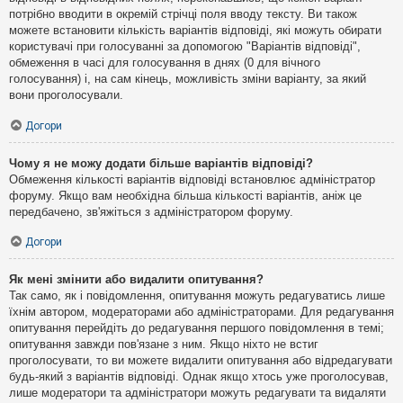
потрібно вводити в окремій стрічці поля вводу тексту. Ви також
можете встановити кількість варіантів відповіді, які можуть обирати
користувачі при голосуванні за допомогою "Варіантів відповіді",
обмеження в часі для голосування в днях (0 для вічного
голосування) і, на сам кінець, можливість зміни варіанту, за який
вони проголосували.
Догори
Чому я не можу додати більше варіантів відповіді?
Обмеження кількості варіантів відповіді встановлює адміністратор
форуму. Якщо вам необхідна більша кількості варіантів, аніж це
передбачено, зв'яжіться з адміністратором форуму.
Догори
Як мені змінити або видалити опитування?
Так само, як і повідомлення, опитування можуть редагуватись лише
їхнім автором, модераторами або адміністраторами. Для редагування
опитування перейдіть до редагування першого повідомлення в темі;
опитування завжди пов'язане з ним. Якщо ніхто не встиг
проголосувати, то ви можете видалити опитування або відредагувати
будь-який з варіантів відповіді. Однак якщо хтось уже проголосував,
лише модератори та адміністратори можуть редагувати та видаляти