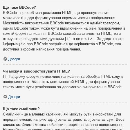
Що таке BBCode?
BBCode - це особлива реалізація HTML, що пропонує великі
можливості щодо форматування окремих частин повідомлення.
Можливість використання BBCode визначається адміністратором,
однак BBCode також може бути відключений на рівні повідомлення в
кожній формі написання. BBCode схожий за стилем на HTML, теги
оточуються квадратними дужками [ і ], а не в < і > ;. За додатковою
інформацією про BBCode зверніться до керівництва з BBCode, яка
доступна з форми написання повідомлення.
Догори
Чи можу я використовувати HTML?
Ні. На цьому форумі неможливе написання та обробка HTML-коду в
повідомленнях. Більшість можливостей HTML для форматування
тексту може бути реалізована за допомогою використання BBCode.
Догори
Що таке смайлики?
Смайлики - це маленькі картинки, які можуть бути використані для
передачі емоцій, наприклад, :) означає радість, :( означає сум. Весь
список смайликів можна побачити в формі написання повідомлення.
Намагайтесь не зловживати, використовуючи їх: вони легко можуть