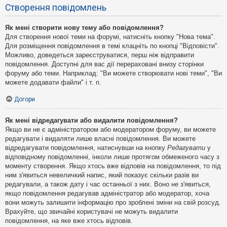
Створення повідомлень
Як мені створити нову тему або повідомлення?
Для створення нової теми на форумі, натисніть кнопку "Нова тема".
Для розміщення повідомлення в темі клацніть по кнопці "Відповісти".
Можливо, доведеться зареєструватися, перш ніж відправити
повідомлення. Доступні для вас дії перераховані внизу сторінки
форуму або теми. Наприклад: "Ви можете створювати нові теми", "Ви
можете додавати файли" і т. п.
Догори
Як мені відредагувати або видалити повідомлення?
Якщо ви не є адміністратором або модератором форуму, ви можете
редагувати і видаляти лише власні повідомлення. Ви можете
відредагувати повідомлення, натиснувши на кнопку
Редагувати
у
відповідному повідомленні, інколи лише протягом обмеженого часу з
моменту створення. Якщо хтось вже відповів на повідомлення, то під
ним з'явиться невеличкий напис, який показує скільки разів ви
редагували, а також дату і час останньої з них. Воно не з'явиться,
якщо повідомлення редагував адміністратор або модератор, хоча
вони можуть залишити інформацію про зроблені зміни на свій розсуд.
Врахуйте, що звичайні користувачі не можуть видалити
повідомлення, на яке вже хтось відповів.