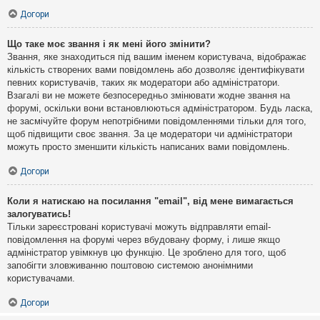
Догори
Що таке моє звання і як мені його змінити?
Звання, яке знаходиться під вашим іменем користувача, відображає
кількість створених вами повідомлень або дозволяє ідентифікувати
певних користувачів, таких як модератори або адміністратори.
Взагалі ви не можете безпосередньо змінювати жодне звання на
форумі, оскільки вони встановлюються адміністратором. Будь ласка,
не засмічуйте форум непотрібними повідомленнями тільки для того,
щоб підвищити своє звання. За це модератори чи адміністратори
можуть просто зменшити кількість написаних вами повідомлень.
Догори
Коли я натискаю на посилання "email", від мене вимагається
залогуватись!
Тільки зареєстровані користувачі можуть відправляти email-
повідомлення на форумі через вбудовану форму, і лише якщо
адміністратор увімкнув цю функцію. Це зроблено для того, щоб
запобігти зловживанню поштовою системою анонімними
користувачами.
Догори