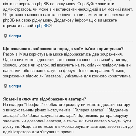
ніхто не переклав phpBB на вашу мову. Спробуйте запитати
адміністратора, чи може він встановити необхідний вам мовний пакет.
Якщо такого мовного пакета не існує, то ви самі можете перекласти
phpBB на свою рідну мову. Додаткову інформацію ви можете
отримати на сайті
phpBB
®.
Догори
Що означають зображення поряд з моїм ім'ям користувача?
Разом з ім'ям користувача може відображатись два зображення.
Одне з них може відноситись до вашого звання, зазвичай у вигляді
зірочок, блоків чи крапок, які вказують на те, скільки повідомлень ви
написали, або на ваш статус на форумі. Інше, як правило більше,
зображення відомо як "аватара", унікальне для кожного користувача.
Догори
Як мені включити відображення аватари?
На вкладці "Профіль" особистого розділу ви можете додати аватару
з використанням різних інструментів: "Галерея аватар", "Віддалена
аватара" або "Завантажувана аватара". Від адміністратора форуму
залежить чи дозволені аватари, а також які типи аватар можуть бути
доступні. Якщо ви не можете використовувати аватари, зверніться до
адміністратора для з'ясування причин.