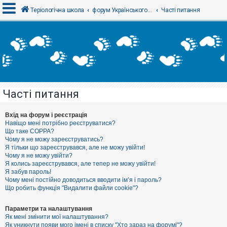
Теріологічна школа
форум Українського теріологічного товариства
Часті питання
В
х
і
д
Часті питання
Р
е
є
Вхід на форум і реєстрація
с
Навіщо мені потрібно реєструватися?
т
Що таке COPPA?
р
Чому я не можу зареєструватись?
а
Я тільки що зареєструвався, але не можу увійти!
ц
Чому я не можу увійти?
і
я
Я колись зареєструвався, але тепер не можу увійти!
Я забув пароль!
Чому мені постійно доводиться вводити ім’я і пароль?
Що робить функція "Видалити файли cookie"?
Т
е
м
Параметри та налаштування
и
Як мені змінити мої налаштування?
б
Як уникнути появи мого імені в списку "Хто зараз на форумі"?