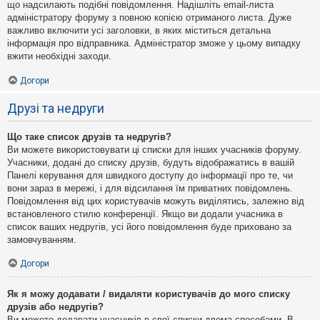
що надсилають подібні повідомлення. Надішліть email-листа
адміністратору форуму з повною копією отриманого листа. Дуже
важливо включити усі заголовки, в яких міститься детальна
інформація про відправника. Адміністратор зможе у цьому випадку
вжити необхідні заходи.
Догори
Друзі та недруги
Що таке список друзів та недругів?
Ви можете використовувати ці списки для інших учасників форуму.
Учасники, додані до списку друзів, будуть відображатись в вашій
Панелі керування для швидкого доступу до інформації про те, чи
вони зараз в мережі, і для відсилання їм приватних повідомлень.
Повідомлення від цих користувачів можуть виділятись, залежно від
встановленого стилю конференції. Якщо ви додали учасника в
список ваших недругів, усі його повідомлення буде приховано за
замовчуванням.
Догори
Як я можу додавати / видаляти користувачів до мого списку
друзів або недругів?
Ви можете додавати учасників в свої списки двома способами. В