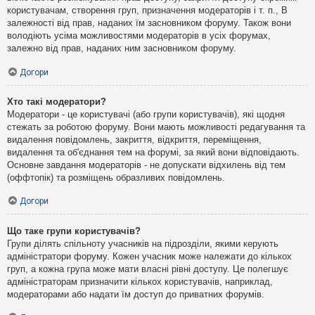
користувачам, створення груп, призначення модераторів і т. п., В
залежності від прав, наданих їм засновником форуму. Також вони
володіють усіма можливостями модераторів в усіх форумах,
залежно від прав, наданих ним засновником форуму.
Догори
Хто такі модератори?
Модератори - це користувачі (або групи користувачів), які щодня
стежать за роботою форуму. Вони мають можливості редагування та
видалення повідомлень, закриття, відкриття, переміщення,
видалення та об'єднання тем на форумі, за який вони відповідають.
Основне завдання модераторів - не допускати відхилень від тем
(оффтопік) та розміщень образливих повідомлень.
Догори
Що таке групи користувачів?
Групи ділять спільноту учасників на підрозділи, якими керують
адміністратори форуму. Кожен учасник може належати до кількох
груп, а кожна група може мати власні рівні доступу. Це полегшує
адміністраторам призначити кількох користувачів, наприклад,
модераторами або надати їм доступ до приватних форумів.