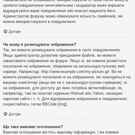
зробити повідомлення нечитабельним і модератор може вирішити
відредагувати ваше повідомлення або взагалі видалити його.
Адміністратор форуму може обмежувати кількість смайликів, які
можна використовувати в повідомленні.
Догори
Чи можу я розміщувати зображення?
Так, ви можете розміщувати зображення в своїх повідомленнях.
Якщо адміністратор дозволив приєднання файлів, ви можете
завантажити зображення на форум. Якщо ні, ви повинні розмістити
посилання на зображення, збережене на загальнодоступному веб-
сервері. Наприклад: http://www.example.com/my-picture.gif. Ви не
можете розміщувати посилання ні на зображення, які знаходяться на
вашому комп'ютері (якщо він не є загальнодоступним сервером), ні
на зображення, для доступу до яких потрібна автентифікація, як,
наприклад, такі як поштові скриньки Hotmail або Yahoo, захищені
паролем сайти і т. п. Для відображення зображення в повідомленні,
скористайтесь тегом BBCode [img].
Догори
Що таке важливі оголошення?
Важливі оголошення містять важливу інформацію, і ви повинні