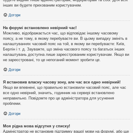
інших ви будете прихованим користувачем.
Догори
На форумі встановлено невірний час!
Можливо, відображається час, що відповідає іншому часовому
поясу, а не тому, в якому перебуваєте ви. В цьому випадку змініть в
налаштуваннях часовий пояс на той, в якому ви перебуваєте: Київ,
Берлін і т. д. Зауважте, що зміна часового поясу та багатьох інших
налаштувань доступна лише зареєстрованим користувачам. Якщо ви
не зареєстровані, то це непоганий момент зробити це.
Догори
Я встановив власну часову зону, але час все одно невірний!
Якщо ви впевнені, що правильно встановили часовий пояс, але час
все одно невірний, значить, годинник на сервері встановлено
неправильно. Повідомте про це адміністратора для усунення
проблеми.
Догори
Моя рідна мова відсутня у списку!
Адміністратор не встановив підтримку вашої мови на форумі, або ще