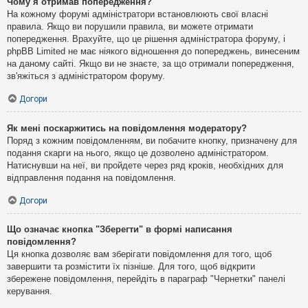
Чому я отримав попередження?
На кожному форумі адміністратори встановлюють свої власні
правила. Якщо ви порушили правила, ви можете отримати
попередження. Врахуйте, що це рішення адміністратора форуму, і
phpBB Limited не має ніякого відношення до попереджень, винесеним
на даному сайті. Якщо ви не знаєте, за що отримали попередження,
зв'яжіться з адміністратором форуму.
Догори
Як мені поскаржитись на повідомлення модератору?
Поряд з кожним повідомленням, ви побачите кнопку, призначену для
подання скарги на нього, якщо це дозволено адміністратором.
Натиснувши на неї, ви пройдете через ряд кроків, необхідних для
відправлення подання на повідомлення.
Догори
Що означає кнопка "Зберегти" в формі написання
повідомлення?
Ця кнопка дозволяє вам зберігати повідомлення для того, щоб
завершити та розмістити їх пізніше. Для того, щоб відкрити
збережене повідомлення, перейдіть в параграф "Чернетки" панелі
керування.