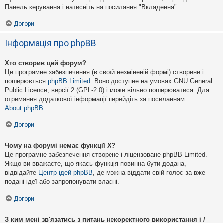
Панель керування і натисніть на посилання "Вкладення".
Догори
Інформація про phpBB
Хто створив цей форум?
Це програмне забезпечення (в своїй незміненій формі) створене і
поширюється
phpBB Limited
. Воно доступне на умовах GNU General
Public Licence, версії 2 (GPL-2.0) і може вільно поширюватися. Для
отримання додаткової інформації перейдіть за посиланням
About phpBB
.
Догори
Чому на форумі немає функції X?
Це програмне забезпечення створене і ліцензоване phpBB Limited.
Якщо ви вважаєте, що якась функція повинна бути додана,
відвідайте
Центр ідей phpBB
, де можна віддати свій голос за вже
подані ідеї або запропонувати власні.
Догори
З ким мені зв'язатись з питань некоректного використання і /