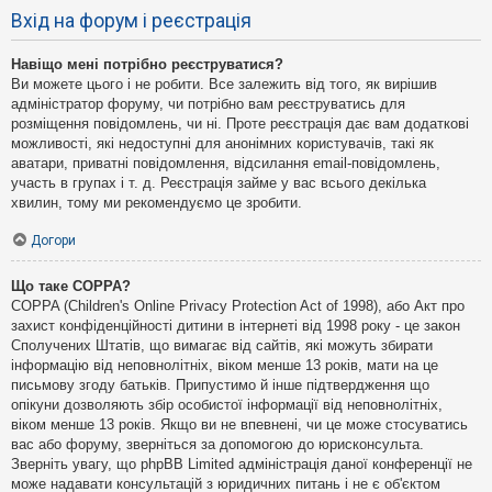
Вхід на форум і реєстрація
Навіщо мені потрібно реєструватися?
Ви можете цього і не робити. Все залежить від того, як вирішив
адміністратор форуму, чи потрібно вам реєструватись для
розміщення повідомлень, чи ні. Проте реєстрація дає вам додаткові
можливості, які недоступні для анонімних користувачів, такі як
аватари, приватні повідомлення, відсилання email-повідомлень,
участь в групах і т. д. Реєстрація займе у вас всього декілька
хвилин, тому ми рекомендуємо це зробити.
Догори
Що таке COPPA?
COPPA (Children's Online Privacy Protection Act of 1998), або Акт про
захист конфіденційності дитини в інтернеті від 1998 року - це закон
Сполучених Штатів, що вимагає від сайтів, які можуть збирати
інформацію від неповнолітніх, віком менше 13 років, мати на це
письмову згоду батьків. Припустимо й інше підтвердження що
опікуни дозволяють збір особистої інформації від неповнолітніх,
віком менше 13 років. Якщо ви не впевнені, чи це може стосуватись
вас або форуму, зверніться за допомогою до юрисконсульта.
Зверніть увагу, що phpBB Limited адміністрація даної конференції не
може надавати консультацій з юридичних питань і не є об'єктом