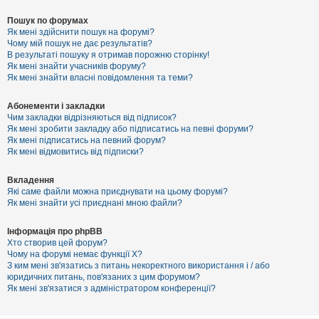
Пошук по форумах
Як мені здійснити пошук на форумі?
Чому мій пошук не дає результатів?
В результаті пошуку я отримав порожню сторінку!
Як мені знайти учасників форуму?
Як мені знайти власні повідомлення та теми?
Абонементи і закладки
Чим закладки відрізняються від підписок?
Як мені зробити закладку або підписатись на певні форуми?
Як мені підписатись на певний форум?
Як мені відмовитись від підписки?
Вкладення
Які саме файли можна приєднувати на цьому форумі?
Як мені знайти усі приєднані мною файли?
Інформація про phpBB
Хто створив цей форум?
Чому на форумі немає функції X?
З ким мені зв'язатись з питань некоректного використання і / або
юридичних питань, пов'язаних з цим форумом?
Як мені зв'язатися з адміністратором конференції?