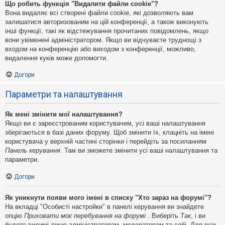
Що робить функція "Видалити файли cookie"?
Вона видаляє всі створені файли cookie, які дозволяють вам
залишатися авторизованим на цій конференції, а також виконують
інші функції, такі як відстежування прочитаних повідомлень, якщо
вони увімкнені адміністратором. Якщо ви відчуваєте труднощі з
входом на конференцію або виходом з конференції, можливо,
видалення куків може допомогти.
Догори
Параметри та налаштування
Як мені змінити мої налаштування?
Якщо ви є зареєстрованим користувачем, усі ваші налаштування
зберігаються в базі даних форуму. Щоб змінити їх, клацніть на імені
користувача у верхній частині сторінки і перейдіть за посиланням
Панель керування
. Там ви зможете змінити усі ваші налаштування та
параметри.
Догори
Як уникнути появи мого імені в списку "Хто зараз на форумі"?
На вкладці "Особисті настройки" в панелі керування ви знайдете
опцію
Приховати моє перебування на форумі
. Виберіть
Так
, і ви
будете видимі лише адміністраторам, модераторам та собі. Для всіх