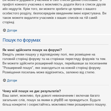
профілі кожного учасника є можливість додати його в список друзів
або недругів. Крім того, ви можете зробити це прямо з вашого
особистого розділу, безпосереднім введенням імені користувача. Ви
також можете видаляти учасників з ваших списків на тій самій
сторінці.
Догори
Пошук по форумах
Як мені здійснити пошук на форумі?
Введіть умови пошуку у відповідному полі, яке розміщене на
головній сторінці форуму та на сторінках перегляду форумів та тем.
Ви можете здійснити розширений пошук, перейшовши за посиланням
"Розширений пошук", яке знаходиться на кожній сторінці форуму.
Розміщення посилань може відрізнятись, залежно від стилю.
Догори
Чому мій пошук не дає результатів?
Ваш запит, можливо, був доволі невизначеним і включав багато
загальних слів, пошук за якими в phpBB не провадиться. Будьте
більш конкретні і скористайтесь можливостями розширеного пошуку.