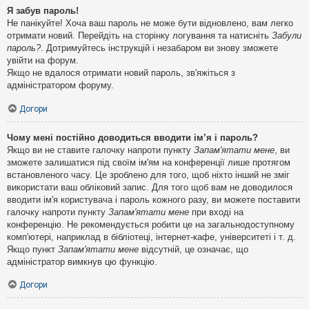
Я забув пароль!
Не панікуйте! Хоча ваш пароль не може бути відновлено, вам легко
отримати новий. Перейдіть на сторінку логування та натисніть
Забули
пароль?
. Дотримуйтесь інструкцій і незабаром ви знову зможете
увійти на форум.
Якщо не вдалося отримати новий пароль, зв'яжіться з
адміністратором форуму.
Догори
Чому мені постійно доводиться вводити ім’я і пароль?
Якщо ви не ставите галочку напроти пункту
Запам'ятати мене
, ви
зможете залишатися під своїм ім'ям на конференції лише протягом
встановленого часу. Це зроблено для того, щоб ніхто інший не зміг
використати ваш обліковий запис. Для того щоб вам не доводилося
вводити ім'я користувача і пароль кожного разу, ви можете поставити
галочку напроти пункту
Запам'ятати мене
при вході на
конференцію. Не рекомендується робити це на загальнодоступному
комп'ютері, наприклад в бібліотеці, інтернет-кафе, університеті і т. д.
Якщо пункт
Запам'ятати мене
відсутній, це означає, що
адміністратор вимкнув цю функцію.
Догори