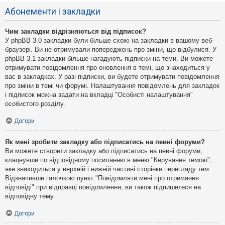
Абонементи і закладки
Чим закладки відрізняються від підписок?
У phpBB 3.0 закладки були більше схожі на закладки в вашому веб-
браузері. Ви не отримували попереджень про зміни, що відбулися. У
phpBB 3.1 закладки більше нагадують підписки на теми. Ви можете
отримувати повідомлення про оновлення в темі, що знаходиться у
вас в закладках. У разі підписки, ви будете отримувати повідомлення
про зміни в темі чи форумі. Налаштування повідомлень для закладок
і підписок можна задати на вкладці "Особисті налаштування"
особистого розділу.
Догори
Як мені зробити закладку або підписатись на певні форуми?
Ви можете створити закладку або підписатись на певні форуми,
клацнувши по відповідному посиланню в меню "Керування темою",
яке знаходиться у верхній і нижній частині сторінки перегляду тем.
Відзначивши галочкою пункт "Повідомляти мені про отримання
відповіді" при відправці повідомлення, ви також підпишетеся на
відповідну тему.
Догори