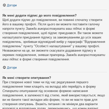
Догори
Як мені додати підпис до мого повідомлення?
Щоб додати підпис до повідомлення, ви повинні спочатку створити
його в вашому профілі. Після цього ви можете поставити галочку
напроти пункту
Завжди використовувати ваш підпис
в формі
створення повідомлення, щоб підпис приєднався. Ви також можете
налаштувати приєднання підпису за замовчуванням до усіх ваших
повідомлень, зробивши відповідний вибір у параграфі "Відправлення
повідомлень" пункту "Особисті налаштування" у вашому профілі.
Незважаючи на це, ви зможете скасувати додавання підпису в
окремих повідомлення, знявши прапорець
Завжди використовувати
ваш підпис
в формі створення повідомлення.
Догори
Як мені створити опитування?
При створенні нової теми чи під час редагування першого
повідомлення теми клацніть на вкладці або перейдіть в форму
Створити опитування
під основною формою написання
повідомлення, в залежності від стилю, який використовується; якщо
ви не бачите такої вкладки або форми, то ви не маєте прав для
створення опитувань. Вкажіть питання і як мінімум два варіанти
відповіді в відповідних полях, переконавшись, що кожен варіант