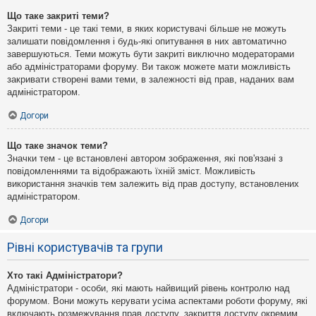
Що таке закриті теми?
Закриті теми - це такі теми, в яких користувачі більше не можуть
залишати повідомлення і будь-які опитування в них автоматично
завершуються. Теми можуть бути закриті виключно модераторами
або адміністраторами форуму. Ви також можете мати можливість
закривати створені вами теми, в залежності від прав, наданих вам
адміністратором.
Догори
Що таке значок теми?
Значки тем - це встановлені автором зображення, які пов'язані з
повідомленнями та відображають їхній зміст. Можливість
використання значків тем залежить від прав доступу, встановлених
адміністратором.
Догори
Рівні користувачів та групи
Хто такі Адміністратори?
Адміністратори - особи, які мають найвищий рівень контролю над
форумом. Вони можуть керувати усіма аспектами роботи форуму, які
включають розмежування прав доступу, закриття доступу окремим