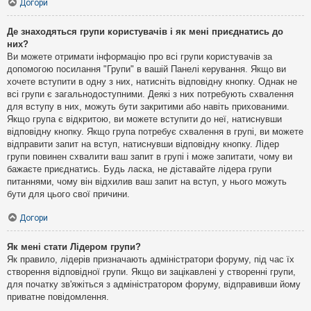
Догори
Де знаходяться групи користувачів і як мені приєднатись до
них?
Ви можете отримати інформацію про всі групи користувачів за
допомогою посилання "Групи" в вашій Панелі керування. Якщо ви
хочете вступити в одну з них, натисніть відповідну кнопку. Однак не
всі групи є загальнодоступними. Деякі з них потребують схвалення
для вступу в них, можуть бути закритими або навіть прихованими.
Якщо група є відкритою, ви можете вступити до неї, натиснувши
відповідну кнопку. Якщо група потребує схвалення в групі, ви можете
відправити запит на вступ, натиснувши відповідну кнопку. Лідер
групи повинен схвалити ваш запит в групі і може запитати, чому ви
бажаєте приєднатись. Будь ласка, не діставайте лідера групи
питаннями, чому він відхилив ваш запит на вступ, у нього можуть
бути для цього свої причини.
Догори
Як мені стати Лідером групи?
Як правило, лідерів призначають адміністратори форуму, під час їх
створення відповідної групи. Якщо ви зацікавлені у створенні групи,
для початку зв'яжіться з адміністратором форуму, відправивши йому
приватне повідомлення.