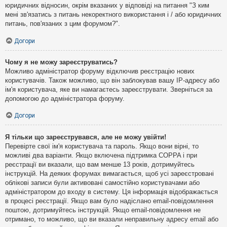
юридичних відносин, окрім вказаних у відповіді на питання "З ким
мені зв'язатись з питань некоректного використання і / або юридичних
питань, пов'язаних з цим форумом?".
Догори
Чому я не можу зареєструватись?
Можливо адміністратор форуму відключив реєстрацію нових
користувачів. Також можливо, що він заблокував вашу IP-адресу або
ім'я користувача, яке ви намагаєтесь зареєструвати. Зверніться за
допомогою до адміністратора форуму.
Догори
Я тільки що зареєструвався, але не можу увійти!
Перевірте свої ім'я користувача та пароль. Якщо вони вірні, то
можливі два варіанти. Якщо включена підтримка COPPA і при
реєстрації ви вказали, що вам менше 13 років, дотримуйтесь
інструкцій. На деяких форумах вимагається, щоб усі зареєстровані
облікові записи були активовані самостійно користувачами або
адміністратором до входу в систему. Ця інформація відображається
в процесі реєстрації. Якщо вам було надіслано email-повідомлення
поштою, дотримуйтесь інструкцій. Якщо email-повідомлення не
отримано, то можливо, що ви вказали неправильну адресу email або