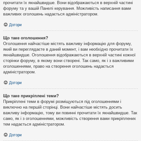
прочитати їх якнайшвидше. Вони відображаються в верхній частині
форуму та у вашій Панелі керування. Можливість написання вами
важливих оголошень надається адміністратором.
Догори
Що таке оголошення?
Оголошення найчастіше містять важливу інформацію для форуму,
який ви переглядаєте в даний момент, і вам необхідно прочитати їх
якнайшвидше. Оголошення відображаються в верхній частині кожної
сторінки форуму, в якому вони створені. Так само, як і з важливими
оголошеннями, право на створення оголошень надається
адміністратором.
Догори
Що таке прикріплені теми?
Прикріплені теми в форумі розміщуються під оголошеннями і
виключно на першій сторінці. Вони найчастіше містять досить
важливу інформацію, тому ви повинні прочитати їх якнайшвидше. Так
само, як і з оголошеннями, можливість створення вами прикріплених
тем надається адміністратором.
Догори