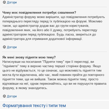
Догори
Чому моє повідомлення потребує схвалення?
Адміністратор форуму може вирішити, що повідомлення потребують
попереднього перегляду перед їх публікацією на форумі. Можливо
також, що адміністратор додав вас до групи користувачів,
повідомлення яких, на його або її думку, потребують перегляду
адміністратором перед публікацією. Будь ласка, зверніться до
адміністратора для отримання додаткової інформації.
Догори
Як мені знову підняти мою тему?
Натиснувши на посилання "Підняти тему" при її перегляді, ви
"піднімете" тему в верхню частину першої сторінки форуму. Якщо
цього не відбувається, то це означає, що можливість підняття тим
могла бути відключена, або час, який повинен пройти до повторного
підняття теми, ще не вийшов. Також можна підняти тему, просто
відповівши на неї, однак переконайтесь, що ви не порушуєте правила
форуму, в якому знаходитесь.
Догори
Форматування тексту і типи тем