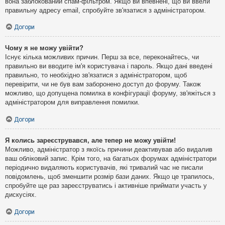
вона заблокований спам-фільтром. Якщо ви впевнені, що ви ввели
правильну адресу email, спробуйте зв'язатися з адміністратором.
Догори
Чому я не можу увійти?
Існує кілька можливих причин. Перш за все, переконайтесь, чи
правильно ви вводите ім'я користувача і пароль. Якщо дані введені
правильно, то необхідно зв'язатися з адміністратором, щоб
перевірити, чи не був вам заборонено доступ до форуму. Також
можливо, що допущена помилка в конфігурації форуму, зв'яжіться з
адміністратором для виправлення помилки.
Догори
Я колись зареєструвався, але тепер не можу увійти!
Можливо, адміністратор з якоїсь причини деактивував або видалив
ваш обліковий запис. Крім того, на багатьох форумах адміністратори
періодично видаляють користувачів, які тривалий час не писали
повідомлень, щоб зменшити розмір бази даних. Якщо це трапилось,
спробуйте ще раз зареєструватись і активніше приймати участь у
дискусіях.
Догори