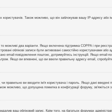
користувачів. Також можливо, що він заблокував вашу IP-адресу або ім
і, то можливі два варіанти. Якщо включена підтримка COPPA і при реєстр
стровані облікові записи були активовані самостійно користувачами або 
лано email-повідомлення поштою, дотримуйтесь інструкцій. Якщо email-п
тром. Якщо ви впевнені, що ви ввели правильну адресу email, спробуйте 
 чи правильно ви вводите ім'я користувача і пароль. Якщо дані введені п
Також можливо, що допущена помилка в конфігурації форуму, зв'яжіться 
видалив ваш обліковий запис. Крім того, на багатьох форумах адміністра