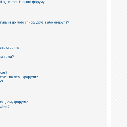
 від когось із цього форуму!
увачів до мого списку друзів або недругів?
ню сторінку!
 та теми?
исок?
сатись на певні форуми?
м?
на цьому форумі?
файли?