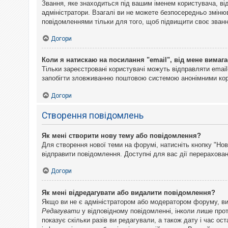
Звання, яке знаходиться під вашим іменем користувача, ві
адміністратори. Взагалі ви не можете безпосередньо змін
повідомленнями тільки для того, щоб підвищити своє званн
Догори
Коли я натискаю на посилання "email", від мене вимага
Тільки зареєстровані користувачі можуть відправляти emai
запобігти зловживанню поштовою системою анонімними ко
Догори
Створення повідомлень
Як мені створити нову тему або повідомлення?
Для створення нової теми на форумі, натисніть кнопку "Нов
відправити повідомлення. Доступні для вас дії перерахован
Догори
Як мені відредагувати або видалити повідомлення?
Якщо ви не є адміністратором або модератором форуму, ви
Редагувати
у відповідному повідомленні, інколи лише прот
показує скільки разів ви редагували, а також дату і час о