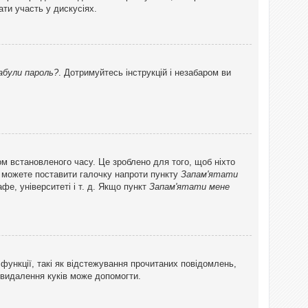
ти участь у дискусіях.
абули пароль?
. Дотримуйтесь інструкцій і незабаром ви
ом встановленого часу. Це зроблено для того, щоб ніхто
ви можете поставити галочку напроти пункту
Запам'ятати
фе, університеті і т. д. Якщо пункт
Запам'ятати мене
функції, такі як відстежування прочитаних повідомлень,
 видалення куків може допомогти.