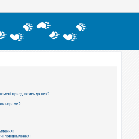
як мені приєднатись до них?
 кольорами?
омлення!
ні повідомлення!