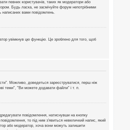
вати певних користувачів, таких як модератори або
тором. Будь ласка, не засмічуйте форум непотрібними
ть написаних вами повідомлень.
атор увімкнув цю функцію. Це зроблено для того, щоб
вісти". Можливо, доведеться зареєструватися, перш ніж
і теми", "Ви можете додавати файли" і т. п.
дредагувати повідомлення, натиснувши на кнопку
повідомлення, то під ним з'явиться невеличкий напис, який
тратор або модератор, хоча вони можуть залишити