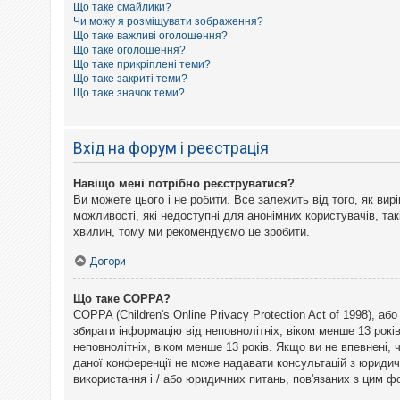
Що таке смайлики?
к
Чи можу я розміщувати зображення?
Що таке важливі оголошення?
Що таке оголошення?
Д
Що таке прикріплені теми?
о
Що таке закриті теми?
п
Що таке значок теми?
о
м
о
г
Вхід на форум і реєстрація
а
Навіщо мені потрібно реєструватися?
Ви можете цього і не робити. Все залежить від того, як ви
можливості, які недоступні для анонімних користувачів, так
хвилин, тому ми рекомендуємо це зробити.
Догори
Що таке COPPA?
COPPA (Children's Online Privacy Protection Act of 1998), а
збирати інформацію від неповнолітніх, віком менше 13 рокі
неповнолітніх, віком менше 13 років. Якщо ви не впевнені,
даної конференції не може надавати консультацій з юридични
використання і / або юридичних питань, пов'язаних з цим 