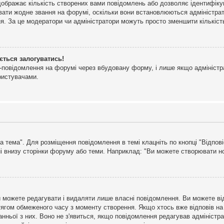
дображає кількість створених вами повідомлень або дозволяє ідентифіку
ювати жодне звання на форумі, оскільки вони встановлюються адміністра
я. За це модератори чи адміністратори можуть просто зменшити кількіс
ється залогуватись!
l-повідомлення на форумі через вбудовану форму, і лише якщо адміністр
ристувачами.
а тема". Для розміщення повідомлення в темі клацніть по кнопці "Відпо
і внизу сторінки форуму або теми. Наприклад: "Ви можете створювати нов
 можете редагувати і видаляти лише власні повідомлення. Ви можете ві
ягом обмеженого часу з моменту створення. Якщо хтось вже відповів на 
станньої з них. Воно не з'явиться, якщо повідомлення редагував адмініс