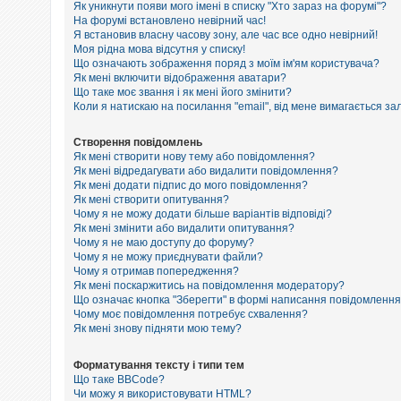
е
Як уникнути появи мого імені в списку "Хто зараз на форумі"?
з
На форумі встановлено невірний час!
в
Я встановив власну часову зону, але час все одно невірний!
і
Моя рідна мова відсутня у списку!
д
п
Що означають зображення поряд з моїм ім'ям користувача?
о
Як мені включити відображення аватари?
в
Що таке моє звання і як мені його змінити?
і
Коли я натискаю на посилання "email", від мене вимагається за
д
е
й
Створення повідомлень
Як мені створити нову тему або повідомлення?
Як мені відредагувати або видалити повідомлення?
Як мені додати підпис до мого повідомлення?
А
к
Як мені створити опитування?
т
Чому я не можу додати більше варіантів відповіді?
и
Як мені змінити або видалити опитування?
в
Чому я не маю доступу до форуму?
н
Чому я не можу приєднувати файли?
і
Чому я отримав попередження?
т
Як мені поскаржитись на повідомлення модератору?
е
м
Що означає кнопка "Зберегти" в формі написання повідомленн
и
Чому моє повідомлення потребує схвалення?
Як мені знову підняти мою тему?
П
Форматування тексту і типи тем
о
Що таке BBCode?
ш
Чи можу я використовувати HTML?
у