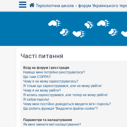
Теріологічна школа
форум Українського тері
В
х
і
д
Часті питання
Р
е
є
с
Вхід на форум і реєстрація
т
Навіщо мені потрібно реєструватися?
р
Що таке COPPA?
а
Чому я не можу зареєструватись?
ц
Я тільки що зареєструвався, але не можу увійти!
і
Чому я не можу увійти?
я
Я колись зареєструвався, але тепер не можу увійти!
Я забув пароль!
Чому мені постійно доводиться вводити ім’я і пароль?
Т
Що робить функція "Видалити файли cookie"?
е
м
и
Параметри та налаштування
б
Як мені змінити мої налаштування?