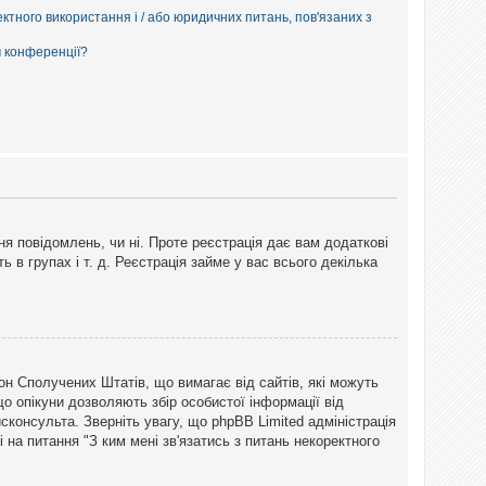
ектного використання і / або юридичних питань, пов'язаних з
м конференції?
ня повідомлень, чи ні. Проте реєстрація дає вам додаткові
ь в групах і т. д. Реєстрація займе у вас всього декілька
закон Сполучених Штатів, що вимагає від сайтів, які можуть
о опікуни дозволяють збір особистої інформації від
сконсульта. Зверніть увагу, що phpBB Limited адміністрація
 на питання "З ким мені зв'язатись з питань некоректного