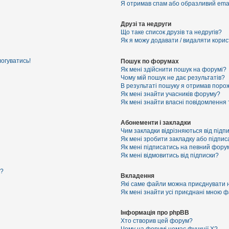
Я отримав спам або образливий email
Друзі та недруги
Що таке список друзів та недругів?
Як я можу додавати / видаляти корист
логуватись!
Пошук по форумах
Як мені здійснити пошук на форумі?
Чому мій пошук не дає результатів?
В результаті пошуку я отримав порож
Як мені знайти учасників форуму?
Як мені знайти власні повідомлення
Абонементи і закладки
Чим закладки відрізняються від підп
Як мені зробити закладку або підпи
Як мені підписатись на певний фору
Як мені відмовитись від підписки?
я?
Вкладення
Які саме файли можна приєднувати 
Як мені знайти усі приєднані мною 
Інформація про phpBB
Хто створив цей форум?