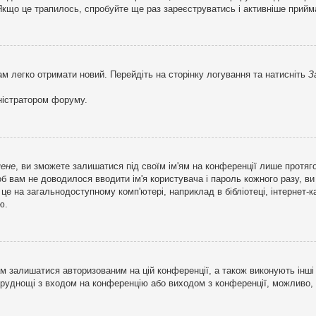
кщо це трапилось, спробуйте ще раз зареєструватись і активніше прийма
ам легко отримати новий. Перейдіть на сторінку логування та натисніть
З
ністратором форуму.
мене
, ви зможете залишатися під своїм ім'ям на конференції лише протяг
об вам не доводилося вводити ім'я користувача і пароль кожного разу, 
 на загальнодоступному комп'ютері, наприклад в бібліотеці, інтернет-ка
ю.
м залишатися авторизованим на цій конференції, а також виконують інші 
труднощі з входом на конференцію або виходом з конференції, можливо,