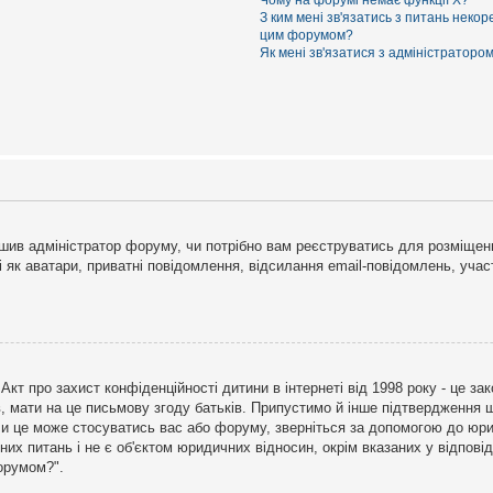
Чому на форумі немає функції X?
З ким мені зв'язатись з питань некор
цим форумом?
Як мені зв'язатися з адміністраторо
рішив адміністратор форуму, чи потрібно вам реєструватись для розміщен
і як аватари, приватні повідомлення, відсилання email-повідомлень, участ
бо Акт про захист конфіденційності дитини в інтернеті від 1998 року - це 
в, мати на це письмову згоду батьків. Припустимо й інше підтвердження щ
 чи це може стосуватись вас або форуму, зверніться за допомогою до юри
х питань і не є об'єктом юридичних відносин, окрім вказаних у відповіді
форумом?".