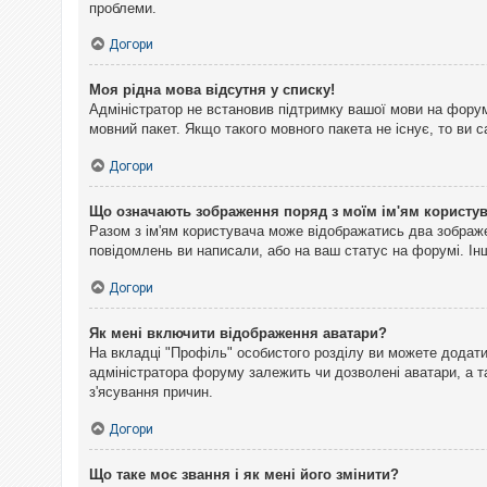
проблеми.
Догори
Моя рідна мова відсутня у списку!
Адміністратор не встановив підтримку вашої мови на форум
мовний пакет. Якщо такого мовного пакета не існує, то ви
Догори
Що означають зображення поряд з моїм ім'ям користу
Разом з ім'ям користувача може відображатись два зображен
повідомлень ви написали, або на ваш статус на форумі. Інш
Догори
Як мені включити відображення аватари?
На вкладці "Профіль" особистого розділу ви можете додати 
адміністратора форуму залежить чи дозволені аватари, а т
з'ясування причин.
Догори
Що таке моє звання і як мені його змінити?