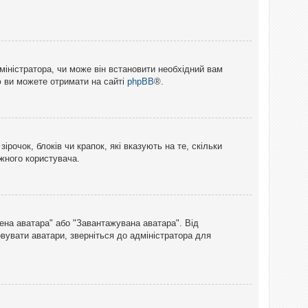
міністратора, чи може він встановити необхідний вам
ю ви можете отримати на сайті
phpBB
®.
рочок, блоків чи крапок, які вказують на те, скільки
ожного користувача.
лена аватара" або "Завантажувана аватара". Від
вувати аватари, зверніться до адміністратора для