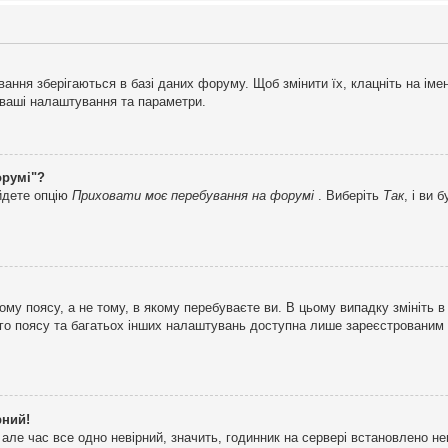
ня зберігаються в базі даних форуму. Щоб змінити їх, клацніть на імені 
і ваші налаштування та параметри.
орумі"?
айдете опцію
Приховати моє перебування на форумі
. Виберіть
Так
, і ви
му поясу, а не тому, в якому перебуваєте ви. В цьому випадку змініть в
вого поясу та багатьох інших налаштувань доступна лише зареєстрованим
рний!
але час все одно невірний, значить, годинник на сервері встановлено н