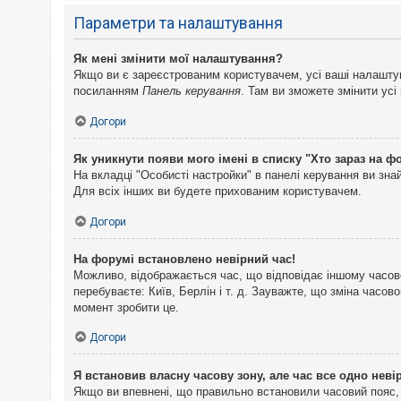
Параметри та налаштування
Як мені змінити мої налаштування?
Якщо ви є зареєстрованим користувачем, усі ваші налаштуван
посиланням
Панель керування
. Там ви зможете змінити ус
Догори
Як уникнути появи мого імені в списку "Хто зараз на ф
На вкладці "Особисті настройки" в панелі керування ви зн
Для всіх інших ви будете прихованим користувачем.
Догори
На форумі встановлено невірний час!
Можливо, відображається час, що відповідає іншому часово
перебуваєте: Київ, Берлін і т. д. Зауважте, що зміна часо
момент зробити це.
Догори
Я встановив власну часову зону, але час все одно неві
Якщо ви впевнені, що правильно встановили часовий пояс, 