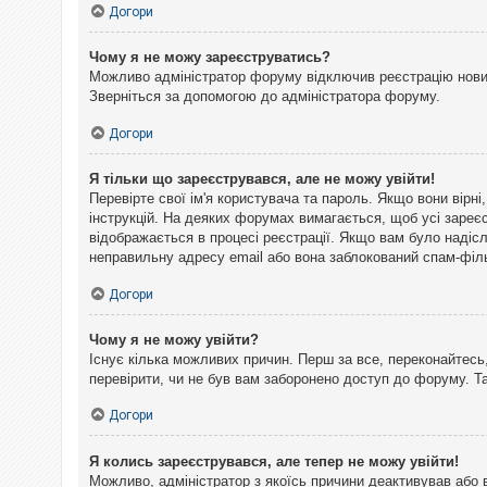
Догори
Чому я не можу зареєструватись?
Можливо адміністратор форуму відключив реєстрацію нових 
Зверніться за допомогою до адміністратора форуму.
Догори
Я тільки що зареєструвався, але не можу увійти!
Перевірте свої ім'я користувача та пароль. Якщо вони вірн
інструкцій. На деяких форумах вимагається, щоб усі зареє
відображається в процесі реєстрації. Якщо вам було надіс
неправильну адресу email або вона заблокований спам-філь
Догори
Чому я не можу увійти?
Існує кілька можливих причин. Перш за все, переконайтесь,
перевірити, чи не був вам заборонено доступ до форуму. 
Догори
Я колись зареєструвався, але тепер не можу увійти!
Можливо, адміністратор з якоїсь причини деактивував або 