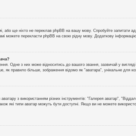
і, або ще ніхто не переклав phpBB на вашу мову. Спробуйте запитати ад
 самі можете перекласти phpBB на свою рідну мову. Додаткову інформаці
вача?
ня. Одне з них може відноситись до вашого звання, зазвичай у вигляді зі
е, як правило більше, зображення відомо як "аватара", унікальне для к
аватару з використанням різних інструментів: "Галерея аватар", "Відда
акож які типи аватар можуть бути доступні. Якщо ви не можете використо