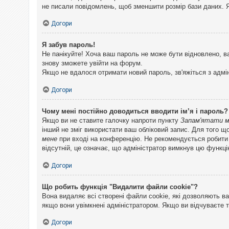
не писали повідомлень, щоб зменшити розмір бази даних. Я
Догори
Я забув пароль!
Не панікуйте! Хоча ваш пароль не може бути відновлено, в
знову зможете увійти на форум.
Якщо не вдалося отримати новий пароль, зв'яжіться з адмі
Догори
Чому мені постійно доводиться вводити ім’я і пароль?
Якщо ви не ставите галочку напроти пункту
Запам'ятати 
інший не зміг використати ваш обліковий запис. Для того щ
мене
при вході на конференцію. Не рекомендується робити це
відсутній, це означає, що адміністратор вимкнув цю функці
Догори
Що робить функція "Видалити файли cookie"?
Вона видаляє всі створені файли cookie, які дозволяють ва
якщо вони увімкнені адміністратором. Якщо ви відчуваєте 
Догори