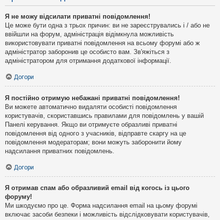
Я не можу відсилати приватні повідомлення!
Це може бути одна з трьох причин: ви не зареєструвались і / або не
ввійшли на форум, адміністрація відімкнула можливість
використовувати приватні повідомлення на всьому форумі або ж
адміністратор заборонив це особисто вам. Зв'яжіться з
адміністратором для отримання додаткової інформації.
Догори
Я постійно отримую небажані приватні повідомлення!
Ви можете автоматично видаляти особисті повідомлення
користувачів, скориставшись правилами для повідомлень у вашій
Панелі керування. Якщо ви отримуєте образливі приватні
повідомлення від одного з учасників, відправте скаргу на це
повідомлення модераторам; вони можуть заборонити йому
надсилання приватних повідомлень.
Догори
Я отримав спам або образливий email від когось із цього
форуму!
Ми шкодуємо про це. Форма надсилання email на цьому форумі
включає засоби безпеки і можливість відслідковувати користувачів,