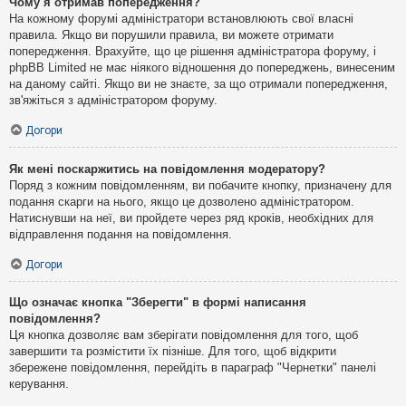
Чому я отримав попередження?
На кожному форумі адміністратори встановлюють свої власні
правила. Якщо ви порушили правила, ви можете отримати
попередження. Врахуйте, що це рішення адміністратора форуму, і
phpBB Limited не має ніякого відношення до попереджень, винесеним
на даному сайті. Якщо ви не знаєте, за що отримали попередження,
зв'яжіться з адміністратором форуму.
Догори
Як мені поскаржитись на повідомлення модератору?
Поряд з кожним повідомленням, ви побачите кнопку, призначену для
подання скарги на нього, якщо це дозволено адміністратором.
Натиснувши на неї, ви пройдете через ряд кроків, необхідних для
відправлення подання на повідомлення.
Догори
Що означає кнопка "Зберегти" в формі написання
повідомлення?
Ця кнопка дозволяє вам зберігати повідомлення для того, щоб
завершити та розмістити їх пізніше. Для того, щоб відкрити
збережене повідомлення, перейдіть в параграф "Чернетки" панелі
керування.