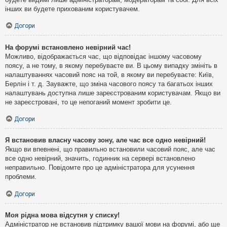
інших ви будете прихованим користувачем.
Догори
На форумі встановлено невірний час!
Можливо, відображається час, що відповідає іншому часовому
поясу, а не тому, в якому перебуваєте ви. В цьому випадку змініть в
налаштуваннях часовий пояс на той, в якому ви перебуваєте: Київ,
Берлін і т. д. Зауважте, що зміна часового поясу та багатьох інших
налаштувань доступна лише зареєстрованим користувачам. Якщо ви
не зареєстровані, то це непоганий момент зробити це.
Догори
Я встановив власну часову зону, але час все одно невірний!
Якщо ви впевнені, що правильно встановили часовий пояс, але час
все одно невірний, значить, годинник на сервері встановлено
неправильно. Повідомте про це адміністратора для усунення
проблеми.
Догори
Моя рідна мова відсутня у списку!
Адміністратор не встановив підтримку вашої мови на форумі, або ще