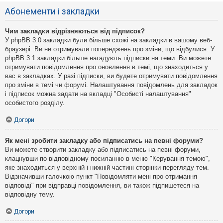
Абонементи і закладки
Чим закладки відрізняються від підписок?
У phpBB 3.0 закладки були більше схожі на закладки в вашому веб-
браузері. Ви не отримували попереджень про зміни, що відбулися. У
phpBB 3.1 закладки більше нагадують підписки на теми. Ви можете
отримувати повідомлення про оновлення в темі, що знаходиться у
вас в закладках. У разі підписки, ви будете отримувати повідомлення
про зміни в темі чи форумі. Налаштування повідомлень для закладок
і підписок можна задати на вкладці "Особисті налаштування"
особистого розділу.
Догори
Як мені зробити закладку або підписатись на певні форуми?
Ви можете створити закладку або підписатись на певні форуми,
клацнувши по відповідному посиланню в меню "Керування темою",
яке знаходиться у верхній і нижній частині сторінки перегляду тем.
Відзначивши галочкою пункт "Повідомляти мені про отримання
відповіді" при відправці повідомлення, ви також підпишетеся на
відповідну тему.
Догори