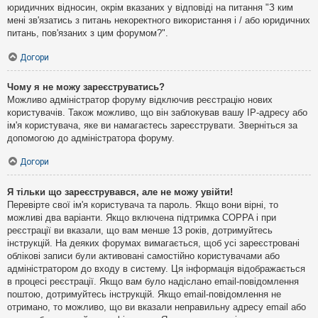
юридичних відносин, окрім вказаних у відповіді на питання "З ким
мені зв'язатись з питань некоректного використання і / або юридичних
питань, пов'язаних з цим форумом?".
Догори
Чому я не можу зареєструватись?
Можливо адміністратор форуму відключив реєстрацію нових
користувачів. Також можливо, що він заблокував вашу IP-адресу або
ім'я користувача, яке ви намагаєтесь зареєструвати. Зверніться за
допомогою до адміністратора форуму.
Догори
Я тільки що зареєструвався, але не можу увійти!
Перевірте свої ім'я користувача та пароль. Якщо вони вірні, то
можливі два варіанти. Якщо включена підтримка COPPA і при
реєстрації ви вказали, що вам менше 13 років, дотримуйтесь
інструкцій. На деяких форумах вимагається, щоб усі зареєстровані
облікові записи були активовані самостійно користувачами або
адміністратором до входу в систему. Ця інформація відображається
в процесі реєстрації. Якщо вам було надіслано email-повідомлення
поштою, дотримуйтесь інструкцій. Якщо email-повідомлення не
отримано, то можливо, що ви вказали неправильну адресу email або