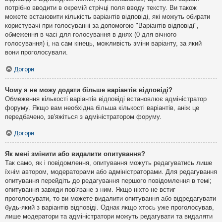
потрібно вводити в окремій стрічці поля вводу тексту. Ви також
можете встановити кількість варіантів відповіді, які можуть обирати
користувачі при голосуванні за допомогою "Варіантів відповіді",
обмеження в часі для голосування в днях (0 для вічного
голосування) і, на сам кінець, можливість зміни варіанту, за який
вони проголосували.
Догори
Чому я не можу додати більше варіантів відповіді?
Обмеження кількості варіантів відповіді встановлює адміністратор
форуму. Якщо вам необхідна більша кількості варіантів, аніж це
передбачено, зв'яжіться з адміністратором форуму.
Догори
Як мені змінити або видалити опитування?
Так само, як і повідомлення, опитування можуть редагуватись лише
їхнім автором, модераторами або адміністраторами. Для редагування
опитування перейдіть до редагування першого повідомлення в темі;
опитування завжди пов'язане з ним. Якщо ніхто не встиг
проголосувати, то ви можете видалити опитування або відредагувати
будь-який з варіантів відповіді. Однак якщо хтось уже проголосував,
лише модератори та адміністратори можуть редагувати та видаляти