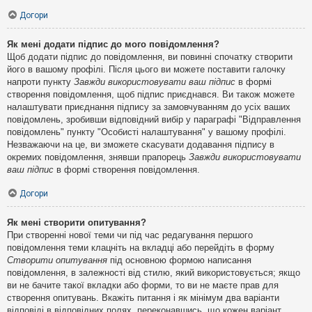
Догори
Як мені додати підпис до мого повідомлення?
Щоб додати підпис до повідомлення, ви повинні спочатку створити
його в вашому профілі. Після цього ви можете поставити галочку
напроти пункту
Завжди використовувати ваш підпис
в формі
створення повідомлення, щоб підпис приєднався. Ви також можете
налаштувати приєднання підпису за замовчуванням до усіх ваших
повідомлень, зробивши відповідний вибір у параграфі "Відправлення
повідомлень" пункту "Особисті налаштування" у вашому профілі.
Незважаючи на це, ви зможете скасувати додавання підпису в
окремих повідомлення, знявши прапорець
Завжди використовувати
ваш підпис
в формі створення повідомлення.
Догори
Як мені створити опитування?
При створенні нової теми чи під час редагування першого
повідомлення теми клацніть на вкладці або перейдіть в форму
Створити опитування
під основною формою написання
повідомлення, в залежності від стилю, який використовується; якщо
ви не бачите такої вкладки або форми, то ви не маєте прав для
створення опитувань. Вкажіть питання і як мінімум два варіанти
відповіді в відповідних полях, переконавшись, що кожен варіант