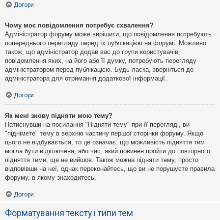
Догори
Чому моє повідомлення потребує схвалення?
Адміністратор форуму може вирішити, що повідомлення потребують
попереднього перегляду перед їх публікацією на форумі. Можливо
також, що адміністратор додав вас до групи користувачів,
повідомлення яких, на його або її думку, потребують перегляду
адміністратором перед публікацією. Будь ласка, зверніться до
адміністратора для отримання додаткової інформації.
Догори
Як мені знову підняти мою тему?
Натиснувши на посилання "Підняти тему" при її перегляді, ви
"піднімете" тему в верхню частину першої сторінки форуму. Якщо
цього не відбувається, то це означає, що можливість підняття тим
могла бути відключена, або час, який повинен пройти до повторного
підняття теми, ще не вийшов. Також можна підняти тему, просто
відповівши на неї, однак переконайтесь, що ви не порушуєте правила
форуму, в якому знаходитесь.
Догори
Форматування тексту і типи тем