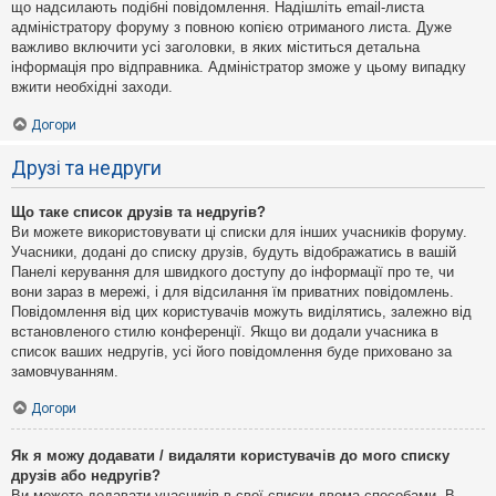
що надсилають подібні повідомлення. Надішліть email-листа
адміністратору форуму з повною копією отриманого листа. Дуже
важливо включити усі заголовки, в яких міститься детальна
інформація про відправника. Адміністратор зможе у цьому випадку
вжити необхідні заходи.
Догори
Друзі та недруги
Що таке список друзів та недругів?
Ви можете використовувати ці списки для інших учасників форуму.
Учасники, додані до списку друзів, будуть відображатись в вашій
Панелі керування для швидкого доступу до інформації про те, чи
вони зараз в мережі, і для відсилання їм приватних повідомлень.
Повідомлення від цих користувачів можуть виділятись, залежно від
встановленого стилю конференції. Якщо ви додали учасника в
список ваших недругів, усі його повідомлення буде приховано за
замовчуванням.
Догори
Як я можу додавати / видаляти користувачів до мого списку
друзів або недругів?
Ви можете додавати учасників в свої списки двома способами. В