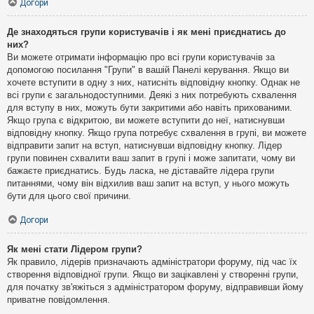
Догори
Де знаходяться групи користувачів і як мені приєднатись до
них?
Ви можете отримати інформацію про всі групи користувачів за
допомогою посилання "Групи" в вашій Панелі керування. Якщо ви
хочете вступити в одну з них, натисніть відповідну кнопку. Однак не
всі групи є загальнодоступними. Деякі з них потребують схвалення
для вступу в них, можуть бути закритими або навіть прихованими.
Якщо група є відкритою, ви можете вступити до неї, натиснувши
відповідну кнопку. Якщо група потребує схвалення в групі, ви можете
відправити запит на вступ, натиснувши відповідну кнопку. Лідер
групи повинен схвалити ваш запит в групі і може запитати, чому ви
бажаєте приєднатись. Будь ласка, не діставайте лідера групи
питаннями, чому він відхилив ваш запит на вступ, у нього можуть
бути для цього свої причини.
Догори
Як мені стати Лідером групи?
Як правило, лідерів призначають адміністратори форуму, під час їх
створення відповідної групи. Якщо ви зацікавлені у створенні групи,
для початку зв'яжіться з адміністратором форуму, відправивши йому
приватне повідомлення.