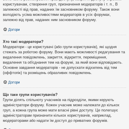
користувачам, створення груп, призначення модераторів і т. п., В
залежності від прав, наданих їм засновником форуму. Також вони
володіють усіма можливостями модераторів в усіх форумах,
залежно від прав, наданих ним засновником форуму.
Догори
Хто такі модератори?
Модератори - це користувачі (або групи користувачів), які щодня
стежать за роботою форуму. Вони мають можливості редагування та
видалення повідомлень, закриття, відкриття, переміщення,
видалення та об'єднання тем на форумі, за який вони відповідають.
Основне завдання модераторів - не допускати відхилень від тем
(оффтопік) та розміщень образливих повідомлень.
Догори
Що таке групи користувачів?
Групи ділять спільноту учасників на підрозділи, якими керують
адміністратори форуму. Кожен учасник може належати до кількох
груп, а кожна група може мати власні рівні доступу. Це полегшує
адміністраторам призначити кількох користувачів, наприклад,
модераторами або надати їм доступ до приватних форумів.