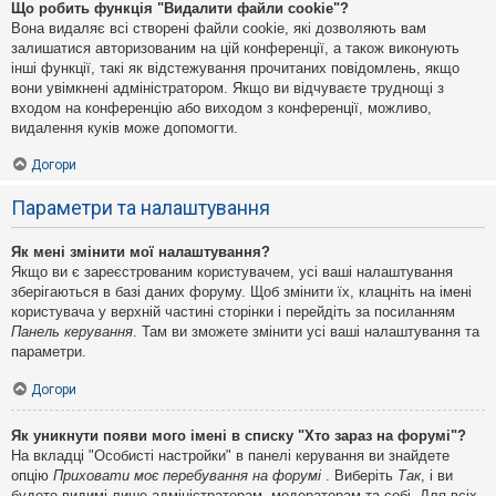
Що робить функція "Видалити файли cookie"?
Вона видаляє всі створені файли cookie, які дозволяють вам
залишатися авторизованим на цій конференції, а також виконують
інші функції, такі як відстежування прочитаних повідомлень, якщо
вони увімкнені адміністратором. Якщо ви відчуваєте труднощі з
входом на конференцію або виходом з конференції, можливо,
видалення куків може допомогти.
Догори
Параметри та налаштування
Як мені змінити мої налаштування?
Якщо ви є зареєстрованим користувачем, усі ваші налаштування
зберігаються в базі даних форуму. Щоб змінити їх, клацніть на імені
користувача у верхній частині сторінки і перейдіть за посиланням
Панель керування
. Там ви зможете змінити усі ваші налаштування та
параметри.
Догори
Як уникнути появи мого імені в списку "Хто зараз на форумі"?
На вкладці "Особисті настройки" в панелі керування ви знайдете
опцію
Приховати моє перебування на форумі
. Виберіть
Так
, і ви
будете видимі лише адміністраторам, модераторам та собі. Для всіх