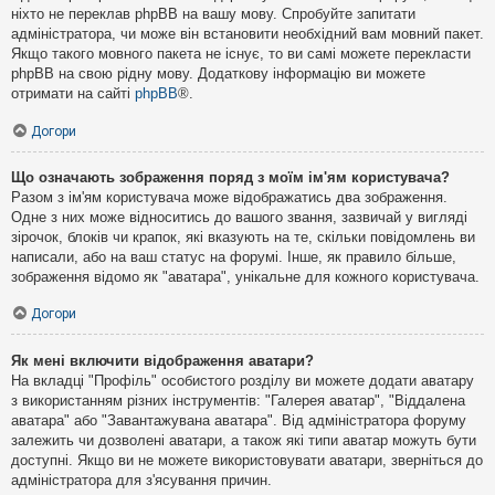
ніхто не переклав phpBB на вашу мову. Спробуйте запитати
адміністратора, чи може він встановити необхідний вам мовний пакет.
Якщо такого мовного пакета не існує, то ви самі можете перекласти
phpBB на свою рідну мову. Додаткову інформацію ви можете
отримати на сайті
phpBB
®.
Догори
Що означають зображення поряд з моїм ім'ям користувача?
Разом з ім'ям користувача може відображатись два зображення.
Одне з них може відноситись до вашого звання, зазвичай у вигляді
зірочок, блоків чи крапок, які вказують на те, скільки повідомлень ви
написали, або на ваш статус на форумі. Інше, як правило більше,
зображення відомо як "аватара", унікальне для кожного користувача.
Догори
Як мені включити відображення аватари?
На вкладці "Профіль" особистого розділу ви можете додати аватару
з використанням різних інструментів: "Галерея аватар", "Віддалена
аватара" або "Завантажувана аватара". Від адміністратора форуму
залежить чи дозволені аватари, а також які типи аватар можуть бути
доступні. Якщо ви не можете використовувати аватари, зверніться до
адміністратора для з'ясування причин.