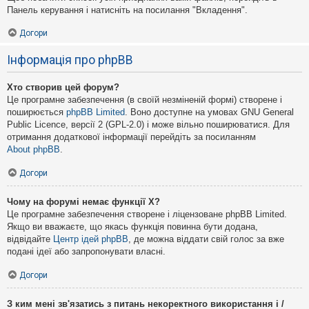
Панель керування і натисніть на посилання "Вкладення".
Догори
Інформація про phpBB
Хто створив цей форум?
Це програмне забезпечення (в своїй незміненій формі) створене і
поширюється
phpBB Limited
. Воно доступне на умовах GNU General
Public Licence, версії 2 (GPL-2.0) і може вільно поширюватися. Для
отримання додаткової інформації перейдіть за посиланням
About phpBB
.
Догори
Чому на форумі немає функції X?
Це програмне забезпечення створене і ліцензоване phpBB Limited.
Якщо ви вважаєте, що якась функція повинна бути додана,
відвідайте
Центр ідей phpBB
, де можна віддати свій голос за вже
подані ідеї або запропонувати власні.
Догори
З ким мені зв'язатись з питань некоректного використання і /