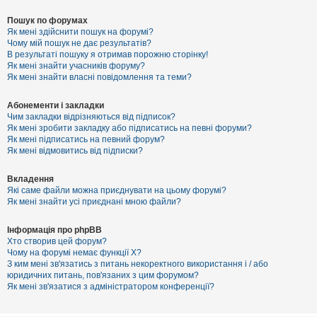
Пошук по форумах
Як мені здійснити пошук на форумі?
Чому мій пошук не дає результатів?
В результаті пошуку я отримав порожню сторінку!
Як мені знайти учасників форуму?
Як мені знайти власні повідомлення та теми?
Абонементи і закладки
Чим закладки відрізняються від підписок?
Як мені зробити закладку або підписатись на певні форуми?
Як мені підписатись на певний форум?
Як мені відмовитись від підписки?
Вкладення
Які саме файли можна приєднувати на цьому форумі?
Як мені знайти усі приєднані мною файли?
Інформація про phpBB
Хто створив цей форум?
Чому на форумі немає функції X?
З ким мені зв'язатись з питань некоректного використання і / або
юридичних питань, пов'язаних з цим форумом?
Як мені зв'язатися з адміністратором конференції?