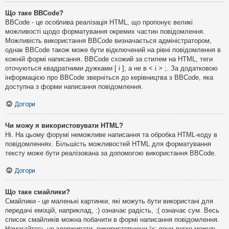
Що таке BBCode?
BBCode - це особлива реалізація HTML, що пропонує великі
можливості щодо форматування окремих частин повідомлення.
Можливість використання BBCode визначається адміністратором,
однак BBCode також може бути відключений на рівні повідомлення в
кожній формі написання. BBCode схожий за стилем на HTML, теги
оточуються квадратними дужками [ і ], а не в < і > ;. За додатковою
інформацією про BBCode зверніться до керівництва з BBCode, яка
доступна з форми написання повідомлення.
Догори
Чи можу я використовувати HTML?
Ні. На цьому форумі неможливе написання та обробка HTML-коду в
повідомленнях. Більшість можливостей HTML для форматування
тексту може бути реалізована за допомогою використання BBCode.
Догори
Що таке смайлики?
Смайлики - це маленькі картинки, які можуть бути використані для
передачі емоцій, наприклад, :) означає радість, :( означає сум. Весь
список смайликів можна побачити в формі написання повідомлення.
Намагайтесь не зловживати, використовуючи їх: вони легко можуть