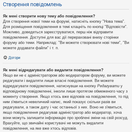
Створення повідомлень
Як мені створити нову тему або повідомлення?
Для створення нової теми на форумі, натисніть кнопку "Нова тема".
Для розміщення повідомлення в темі клацніть по кнопці "Відповісти".
Можливо, доведеться зареєструватися, перш ніж відправити
повідомлення. Доступні для вас дії перераховані внизу сторінки
форуму або теми. Наприклад: "Ви можете створювати нові теми", "Ви
можете додавати файли" і т. п.
Догори
Як мені відредагувати або видалити повідомлення?
Якщо ви не є адміністратором або модератором форуму, ви можете
редагувати і видаляти лише власні повідомлення. Ви можете
відредагувати повідомлення, натиснувши на кнопку
Редагувати
у
відповідному повідомленні, інколи лише протягом обмеженого часу з
моменту створення. Якщо хтось вже відповів на повідомлення, то під
ним з'явиться невеличкий напис, який показує скільки разів ви
редагували, а також дату і час останньої з них. Воно не з'явиться,
якщо повідомлення редагував адміністратор або модератор, хоча
вони можуть залишити інформацію про зроблені зміни на свій розсуд.
Врахуйте, що звичайні користувачі не можуть видалити
повідомлення, на яке вже хтось відповів.