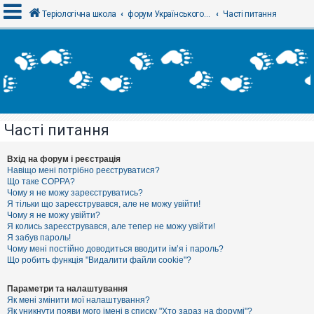
Теріологічна школа
форум Українського теріологічного товариства
Часті питання
В
х
і
д
Часті питання
Р
е
є
Вхід на форум і реєстрація
с
Навіщо мені потрібно реєструватися?
т
Що таке COPPA?
р
Чому я не можу зареєструватись?
а
Я тільки що зареєструвався, але не можу увійти!
ц
Чому я не можу увійти?
і
я
Я колись зареєструвався, але тепер не можу увійти!
Я забув пароль!
Чому мені постійно доводиться вводити ім’я і пароль?
Що робить функція "Видалити файли cookie"?
Т
е
м
Параметри та налаштування
и
Як мені змінити мої налаштування?
б
Як уникнути появи мого імені в списку "Хто зараз на форумі"?