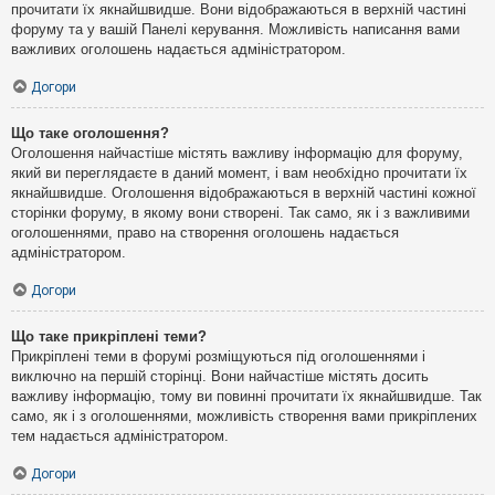
прочитати їх якнайшвидше. Вони відображаються в верхній частині
форуму та у вашій Панелі керування. Можливість написання вами
важливих оголошень надається адміністратором.
Догори
Що таке оголошення?
Оголошення найчастіше містять важливу інформацію для форуму,
який ви переглядаєте в даний момент, і вам необхідно прочитати їх
якнайшвидше. Оголошення відображаються в верхній частині кожної
сторінки форуму, в якому вони створені. Так само, як і з важливими
оголошеннями, право на створення оголошень надається
адміністратором.
Догори
Що таке прикріплені теми?
Прикріплені теми в форумі розміщуються під оголошеннями і
виключно на першій сторінці. Вони найчастіше містять досить
важливу інформацію, тому ви повинні прочитати їх якнайшвидше. Так
само, як і з оголошеннями, можливість створення вами прикріплених
тем надається адміністратором.
Догори