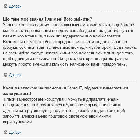
Догори
Що таке моє звання і як мені його змінити?
Звання, яке знаходиться під вашим іменем користувача, відображає
кількість створених вами повідомлень або дозволяє ідентифікувати
певних користувачів, таких як модератори або адміністратори.
Взагалі ви не можете безпосередньо змінювати жодне звання на
форумі, оскільки вони встановлюються адміністратором. Будь ласка,
не засмічуйте форум непотрібними повідомленнями тільки для того,
щоб підвищити своє звання. За це модератори чи адміністратори
можуть просто зменшити кількість написаних вами повідомлень.
Догори
Коли я натискаю на посилання "email", від мене вимагається
залогуватись!
Тільки зареєстровані користувачі можуть відправляти email-
повідомлення на форумі через вбудовану форму, і лише якщо
адміністратор увімкнув цю функцію. Це зроблено для того, щоб
запобігти зловживанню поштовою системою анонімними
користувачами.
Догори