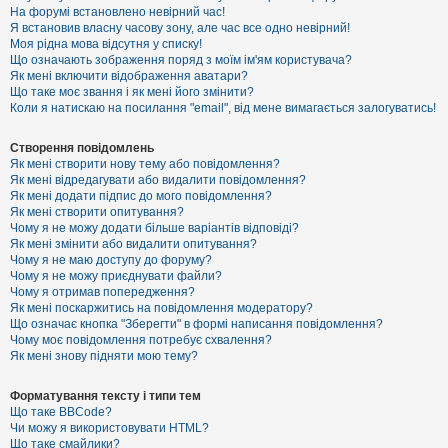
е
На форумі встановлено невірний час!
з
Я встановив власну часову зону, але час все одно невірний!
в
і
Моя рідна мова відсутня у списку!
д
Що означають зображення поряд з моїм ім'ям користувача?
п
Як мені включити відображення аватари?
о
Що таке моє звання і як мені його змінити?
в
Коли я натискаю на посилання "email", від мене вимагається залогуватись!
і
д
е
Створення повідомлень
й
Як мені створити нову тему або повідомлення?
Як мені відредагувати або видалити повідомлення?
Як мені додати підпис до мого повідомлення?
А
Як мені створити опитування?
к
Чому я не можу додати більше варіантів відповіді?
т
Як мені змінити або видалити опитування?
и
Чому я не маю доступу до форуму?
в
Чому я не можу приєднувати файли?
н
Чому я отримав попередження?
і
т
Як мені поскаржитись на повідомлення модератору?
е
Що означає кнопка "Зберегти" в формі написання повідомлення?
м
Чому моє повідомлення потребує схвалення?
и
Як мені знову підняти мою тему?
Форматування тексту і типи тем
П
Що таке BBCode?
о
Чи можу я використовувати HTML?
ш
Що таке смайлики?
у