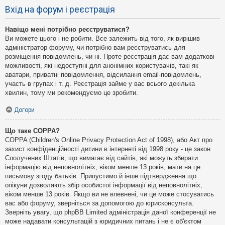
Вхід на форум і реєстрація
Навіщо мені потрібно реєструватися?
Ви можете цього і не робити. Все залежить від того, як вирішив
адміністратор форуму, чи потрібно вам реєструватись для
розміщення повідомлень, чи ні. Проте реєстрація дає вам додаткові
можливості, які недоступні для анонімних користувачів, такі як
аватари, приватні повідомлення, відсилання email-повідомлень,
участь в групах і т. д. Реєстрація займе у вас всього декілька
хвилин, тому ми рекомендуємо це зробити.
Догори
Що таке COPPA?
COPPA (Children's Online Privacy Protection Act of 1998), або Акт про
захист конфіденційності дитини в інтернеті від 1998 року - це закон
Сполучених Штатів, що вимагає від сайтів, які можуть збирати
інформацію від неповнолітніх, віком менше 13 років, мати на це
письмову згоду батьків. Припустимо й інше підтвердження що
опікуни дозволяють збір особистої інформації від неповнолітніх,
віком менше 13 років. Якщо ви не впевнені, чи це може стосуватись
вас або форуму, зверніться за допомогою до юрисконсульта.
Зверніть увагу, що phpBB Limited адміністрація даної конференції не
може надавати консультацій з юридичних питань і не є об'єктом