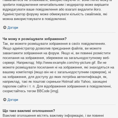
зробити повідомлення нечитабельним і модератор може вирішити
відредагувати ваше повідомлення або взагалі видалити його.
Адміністратор форуму може обмежувати кількість смайликів, які
можна використовувати в повідомленні.
Догори
Чи можу я розміщувати зображення?
Так, ви можете розміщувати зображення в своїх повідомленнях.
Якщо адміністратор дозволив приєднання файлів, ви можете
завантажити зображення на форум. Якщо ні, ви повинні розмістити
посилання на зображення, збережене на загальнодоступному веб-
сервері. Наприклад: http://www.example.com/my-picture.gif. Ви не
можете розміщувати посилання ні на зображення, які знаходяться на
вашому комп'ютері (якщо він не є загальнодоступним сервером), ні
на зображення, для доступу до яких потрібна автентифікація, як,
наприклад, такі як поштові скриньки Hotmail або Yahoo, захищені
паролем сайти і т. п. Для відображення зображення в повідомленні,
скористайтесь тегом BBCode [img].
Догори
Що таке важливі оголошення?
Важливі оголошення містять важливу інформацію, і ви повинні