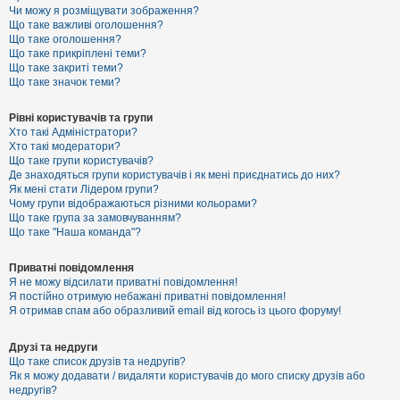
к
Чи можу я розміщувати зображення?
Що таке важливі оголошення?
Що таке оголошення?
Що таке прикріплені теми?
Д
Що таке закриті теми?
о
Що таке значок теми?
п
о
м
Рівні користувачів та групи
о
Хто такі Адміністратори?
г
Хто такі модератори?
а
Що таке групи користувачів?
Де знаходяться групи користувачів і як мені приєднатись до них?
Як мені стати Лідером групи?
Чому групи відображаються різними кольорами?
Що таке група за замовчуванням?
Що таке "Наша команда"?
Приватні повідомлення
Я не можу відсилати приватні повідомлення!
Я постійно отримую небажані приватні повідомлення!
Я отримав спам або образливий email від когось із цього форуму!
Друзі та недруги
Що таке список друзів та недругів?
Як я можу додавати / видаляти користувачів до мого списку друзів або
недругів?