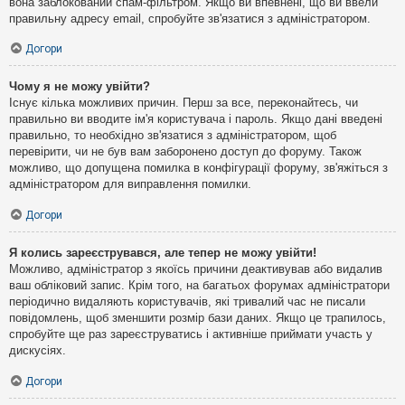
вона заблокований спам-фільтром. Якщо ви впевнені, що ви ввели
правильну адресу email, спробуйте зв'язатися з адміністратором.
Догори
Чому я не можу увійти?
Існує кілька можливих причин. Перш за все, переконайтесь, чи
правильно ви вводите ім'я користувача і пароль. Якщо дані введені
правильно, то необхідно зв'язатися з адміністратором, щоб
перевірити, чи не був вам заборонено доступ до форуму. Також
можливо, що допущена помилка в конфігурації форуму, зв'яжіться з
адміністратором для виправлення помилки.
Догори
Я колись зареєструвався, але тепер не можу увійти!
Можливо, адміністратор з якоїсь причини деактивував або видалив
ваш обліковий запис. Крім того, на багатьох форумах адміністратори
періодично видаляють користувачів, які тривалий час не писали
повідомлень, щоб зменшити розмір бази даних. Якщо це трапилось,
спробуйте ще раз зареєструватись і активніше приймати участь у
дискусіях.
Догори