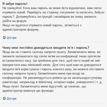
Я забув пароль!
Не панікуйте! Хоча ваш пароль не може бути відновлено, вам легко
отримати новий. Перейдіть на сторінку логування та натисніть
Забули
пароль?
. Дотримуйтесь інструкцій і незабаром ви знову зможете
увійти на форум.
Якщо не вдалося отримати новий пароль, зв'яжіться з
адміністратором форуму.
Догори
Чому мені постійно доводиться вводити ім’я і пароль?
Якщо ви не ставите галочку напроти пункту
Запам'ятати мене
, ви
зможете залишатися під своїм ім'ям на конференції лише протягом
встановленого часу. Це зроблено для того, щоб ніхто інший не зміг
використати ваш обліковий запис. Для того щоб вам не доводилося
вводити ім'я користувача і пароль кожного разу, ви можете поставити
галочку напроти пункту
Запам'ятати мене
при вході на
конференцію. Не рекомендується робити це на загальнодоступному
комп'ютері, наприклад в бібліотеці, інтернет-кафе, університеті і т. д.
Якщо пункт
Запам'ятати мене
відсутній, це означає, що
адміністратор вимкнув цю функцію.
Догори