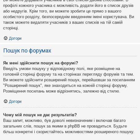
профілі кожного учасника є можливість додати його в список друзів
або недругів. Крім того, ви можете зробити це прямо з вашого
особистого розділу, безпосереднім введенням імені користувача. Ви
також можете видаляти учасників з ваших списків на тій самій
сторінці.
Догори
Пошук по форумах
Як мені здійснити пошук на форумі?
Введіть умови пошуку у відповідному полі, яке розміщене на
головній сторінці форуму та на сторінках перегляду форумів та тем.
Ви можете здійснити розширений пошук, перейшовши за посиланням
"Розширений пошук", яке знаходиться на кожній сторінці форуму.
Розміщення посилань може відрізнятись, залежно від стилю.
Догори
Чому мій пошук не дає результатів?
Ваш запит, можливо, був доволі невизначеним і включав багато
загальних слів, пошук за якими в phpBB не провадиться. Будьте
більш конкретні і скористайтесь можливостями розширеного пошуку.