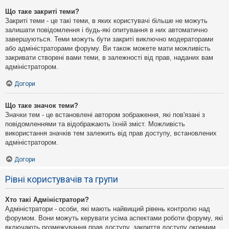
Що таке закриті теми?
Закриті теми - це такі теми, в яких користувачі більше не можуть
залишати повідомлення і будь-які опитування в них автоматично
завершуються. Теми можуть бути закриті виключно модераторами
або адміністраторами форуму. Ви також можете мати можливість
закривати створені вами теми, в залежності від прав, наданих вам
адміністратором.
Догори
Що таке значок теми?
Значки тем - це встановлені автором зображення, які пов'язані з
повідомленнями та відображають їхній зміст. Можливість
використання значків тем залежить від прав доступу, встановлених
адміністратором.
Догори
Рівні користувачів та групи
Хто такі Адміністратори?
Адміністратори - особи, які мають найвищий рівень контролю над
форумом. Вони можуть керувати усіма аспектами роботи форуму, які
включають розмежування прав доступу, закриття доступу окремим