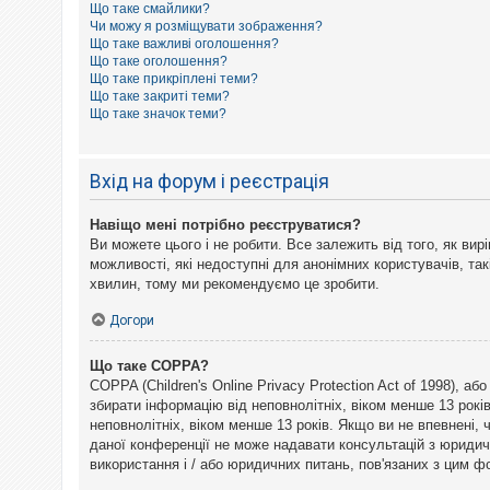
Що таке смайлики?
к
Чи можу я розміщувати зображення?
Що таке важливі оголошення?
Що таке оголошення?
Д
Що таке прикріплені теми?
о
Що таке закриті теми?
п
Що таке значок теми?
о
м
о
г
Вхід на форум і реєстрація
а
Навіщо мені потрібно реєструватися?
Ви можете цього і не робити. Все залежить від того, як ви
можливості, які недоступні для анонімних користувачів, так
хвилин, тому ми рекомендуємо це зробити.
Догори
Що таке COPPA?
COPPA (Children's Online Privacy Protection Act of 1998), а
збирати інформацію від неповнолітніх, віком менше 13 рокі
неповнолітніх, віком менше 13 років. Якщо ви не впевнені,
даної конференції не може надавати консультацій з юридични
використання і / або юридичних питань, пов'язаних з цим 