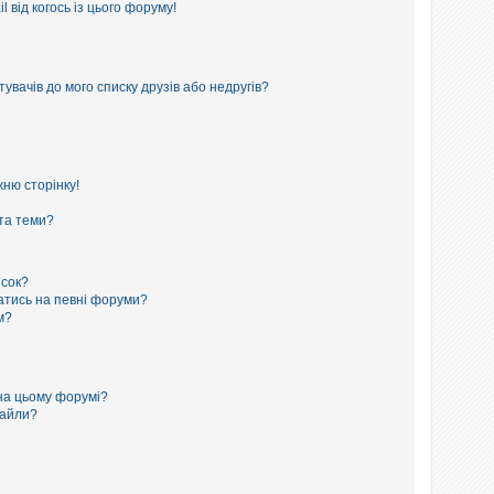
 від когось із цього форуму!
увачів до мого списку друзів або недругів?
ню сторінку!
 та теми?
исок?
сатись на певні форуми?
м?
на цьому форумі?
файли?