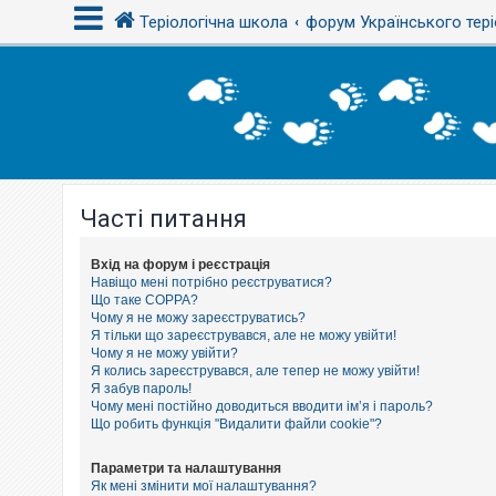
Теріологічна школа
форум Українського тері
В
х
і
д
Часті питання
Р
е
є
с
Вхід на форум і реєстрація
т
Навіщо мені потрібно реєструватися?
р
Що таке COPPA?
а
Чому я не можу зареєструватись?
ц
Я тільки що зареєструвався, але не можу увійти!
і
Чому я не можу увійти?
я
Я колись зареєструвався, але тепер не можу увійти!
Я забув пароль!
Чому мені постійно доводиться вводити ім’я і пароль?
Т
Що робить функція "Видалити файли cookie"?
е
м
и
Параметри та налаштування
б
Як мені змінити мої налаштування?