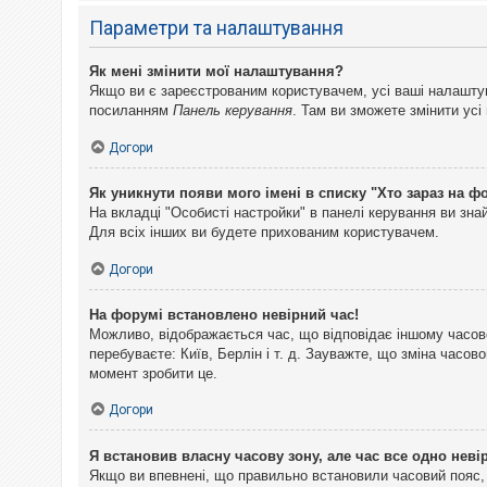
Параметри та налаштування
Як мені змінити мої налаштування?
Якщо ви є зареєстрованим користувачем, усі ваші налаштуван
посиланням
Панель керування
. Там ви зможете змінити ус
Догори
Як уникнути появи мого імені в списку "Хто зараз на ф
На вкладці "Особисті настройки" в панелі керування ви зн
Для всіх інших ви будете прихованим користувачем.
Догори
На форумі встановлено невірний час!
Можливо, відображається час, що відповідає іншому часово
перебуваєте: Київ, Берлін і т. д. Зауважте, що зміна часо
момент зробити це.
Догори
Я встановив власну часову зону, але час все одно неві
Якщо ви впевнені, що правильно встановили часовий пояс, 