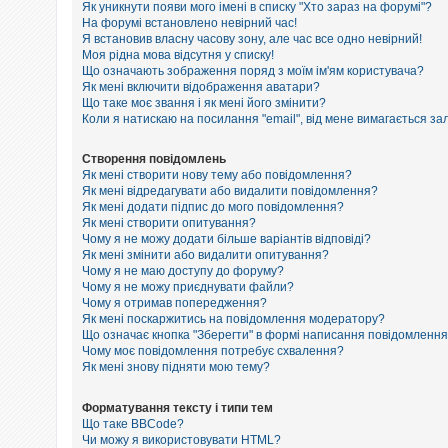
е
Як уникнути появи мого імені в списку "Хто зараз на форумі"?
з
На форумі встановлено невірний час!
в
Я встановив власну часову зону, але час все одно невірний!
і
Моя рідна мова відсутня у списку!
д
п
Що означають зображення поряд з моїм ім'ям користувача?
о
Як мені включити відображення аватари?
в
Що таке моє звання і як мені його змінити?
і
Коли я натискаю на посилання "email", від мене вимагається за
д
е
й
Створення повідомлень
Як мені створити нову тему або повідомлення?
Як мені відредагувати або видалити повідомлення?
Як мені додати підпис до мого повідомлення?
А
к
Як мені створити опитування?
т
Чому я не можу додати більше варіантів відповіді?
и
Як мені змінити або видалити опитування?
в
Чому я не маю доступу до форуму?
н
Чому я не можу приєднувати файли?
і
Чому я отримав попередження?
т
Як мені поскаржитись на повідомлення модератору?
е
м
Що означає кнопка "Зберегти" в формі написання повідомленн
и
Чому моє повідомлення потребує схвалення?
Як мені знову підняти мою тему?
П
Форматування тексту і типи тем
о
Що таке BBCode?
ш
Чи можу я використовувати HTML?
у