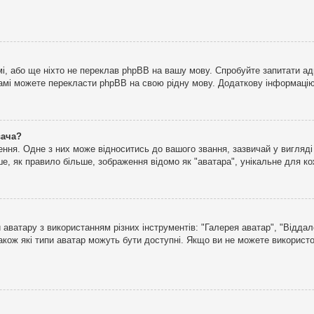
і, або ще ніхто не переклав phpBB на вашу мову. Спробуйте запитати ад
 самі можете перекласти phpBB на свою рідну мову. Додаткову інформаці
вача?
ня. Одне з них може відноситись до вашого звання, зазвичай у вигляді зі
е, як правило більше, зображення відомо як "аватара", унікальне для к
аватару з використанням різних інструментів: "Галерея аватар", "Відда
акож які типи аватар можуть бути доступні. Якщо ви не можете використо