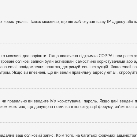
користувачів. Також можливо, що він заблокував вашу IP-адресу або ім
і, то можливі два варіанти. Якщо включена підтримка COPPA і при реєстр
стровані облікові записи були активовані самостійно користувачами або 
лано email-повідомлення поштою, дотримуйтесь інструкцій. Якщо email-п
тром. Якщо ви впевнені, що ви ввели правильну адресу email, спробуйте 
 чи правильно ви вводите ім'я користувача і пароль. Якщо дані введені п
Також можливо, що допущена помилка в конфігурації форуму, зв'яжіться 
видалив ваш обліковий запис. Крім того, на багатьох форумах адміністра