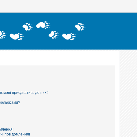
як мені приєднатись до них?
 кольорами?
омлення!
ні повідомлення!