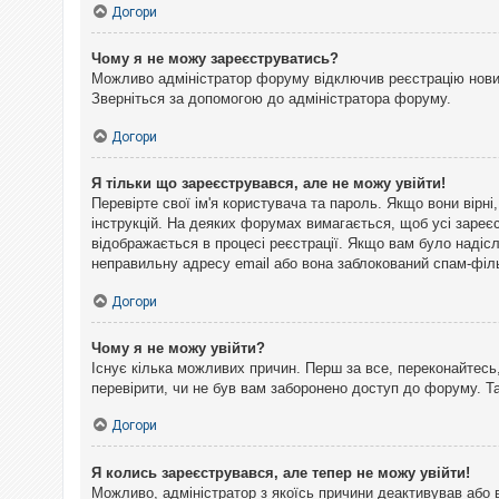
Догори
Чому я не можу зареєструватись?
Можливо адміністратор форуму відключив реєстрацію нових 
Зверніться за допомогою до адміністратора форуму.
Догори
Я тільки що зареєструвався, але не можу увійти!
Перевірте свої ім'я користувача та пароль. Якщо вони вірн
інструкцій. На деяких форумах вимагається, щоб усі зареє
відображається в процесі реєстрації. Якщо вам було надіс
неправильну адресу email або вона заблокований спам-філь
Догори
Чому я не можу увійти?
Існує кілька можливих причин. Перш за все, переконайтесь,
перевірити, чи не був вам заборонено доступ до форуму. 
Догори
Я колись зареєструвався, але тепер не можу увійти!
Можливо, адміністратор з якоїсь причини деактивував або 