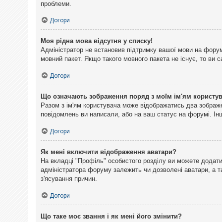
проблеми.
Догори
Моя рідна мова відсутня у списку!
Адміністратор не встановив підтримку вашої мови на форум
мовний пакет. Якщо такого мовного пакета не існує, то ви
Догори
Що означають зображення поряд з моїм ім'ям користу
Разом з ім'ям користувача може відображатись два зображен
повідомлень ви написали, або на ваш статус на форумі. Інш
Догори
Як мені включити відображення аватари?
На вкладці "Профіль" особистого розділу ви можете додати 
адміністратора форуму залежить чи дозволені аватари, а т
з'ясування причин.
Догори
Що таке моє звання і як мені його змінити?