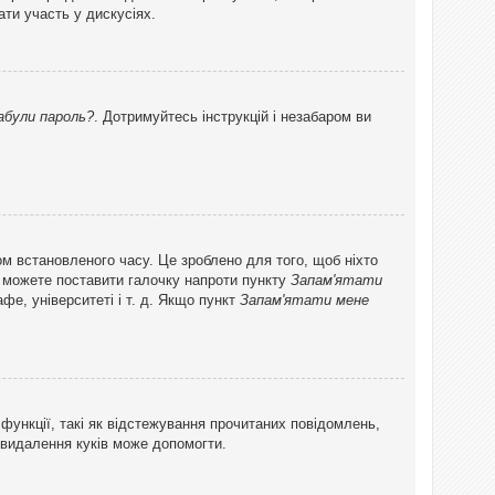
ти участь у дискусіях.
абули пароль?
. Дотримуйтесь інструкцій і незабаром ви
ом встановленого часу. Це зроблено для того, щоб ніхто
ви можете поставити галочку напроти пункту
Запам'ятати
фе, університеті і т. д. Якщо пункт
Запам'ятати мене
функції, такі як відстежування прочитаних повідомлень,
 видалення куків може допомогти.