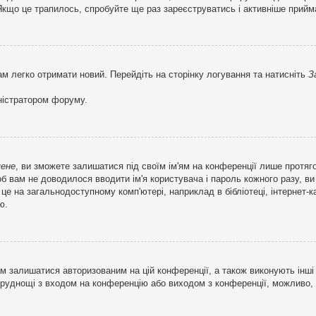
кщо це трапилось, спробуйте ще раз зареєструватись і активніше прийма
ам легко отримати новий. Перейдіть на сторінку логування та натисніть
З
ністратором форуму.
мене
, ви зможете залишатися під своїм ім'ям на конференції лише протяг
об вам не доводилося вводити ім'я користувача і пароль кожного разу, 
 на загальнодоступному комп'ютері, наприклад в бібліотеці, інтернет-ка
ю.
м залишатися авторизованим на цій конференції, а також виконують інші 
труднощі з входом на конференцію або виходом з конференції, можливо,