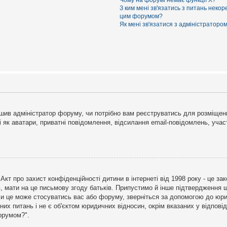
Чому на форумі немає функції X?
З ким мені зв'язатись з питань некор
цим форумом?
Як мені зв'язатися з адміністраторо
рішив адміністратор форуму, чи потрібно вам реєструватись для розміщен
і як аватари, приватні повідомлення, відсилання email-повідомлень, участ
бо Акт про захист конфіденційності дитини в інтернеті від 1998 року - це 
в, мати на це письмову згоду батьків. Припустимо й інше підтвердження щ
 чи це може стосуватись вас або форуму, зверніться за допомогою до юри
х питань і не є об'єктом юридичних відносин, окрім вказаних у відповіді
форумом?".