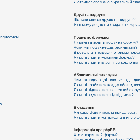
Я отримав спам або образливий email
Друзі та недруги
Що таке список друзів та недругів?
Як я можу додавати / видаляти корист
логуватись!
Пошук по форумах
Як мені здійснити пошук на форумі?
Чому мій пошук не дає результатів?
В результаті пошуку я отримав порож
Як мені знайти учасників форуму?
Як мені знайти власні повідомлення
Абонементи і закладки
Чим закладки відрізняються від підп
Як мені зробити закладку або підпи
Як мені підписатись на певний фору
Як мені відмовитись від підписки?
я?
Вкладення
Які саме файли можна приєднувати 
Як мені знайти усі приєднані мною 
Інформація про phpBB
Хто створив цей форум?