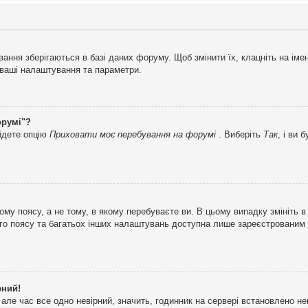
ня зберігаються в базі даних форуму. Щоб змінити їх, клацніть на імені 
і ваші налаштування та параметри.
орумі"?
айдете опцію
Приховати моє перебування на форумі
. Виберіть
Так
, і ви
му поясу, а не тому, в якому перебуваєте ви. В цьому випадку змініть в
вого поясу та багатьох інших налаштувань доступна лише зареєстрованим
рний!
але час все одно невірний, значить, годинник на сервері встановлено н