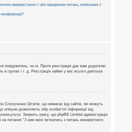
ектного використання і / або юридичних питань, пов'язаних з
м конференції?
ня повідомлень, чи ні. Проте реєстрація дає вам додаткові
ь в групах і т. д. Реєстрація займе у вас всього декілька
закон Сполучених Штатів, що вимагає від сайтів, які можуть
о опікуни дозволяють збір особистої інформації від
сконсульта. Зверніть увагу, що phpBB Limited адміністрація
 на питання "З ким мені зв'язатись з питань некоректного