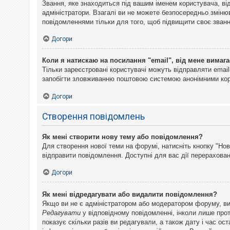
Звання, яке знаходиться під вашим іменем користувача, ві
адміністратори. Взагалі ви не можете безпосередньо змін
повідомленнями тільки для того, щоб підвищити своє званн
Догори
Коли я натискаю на посилання "email", від мене вимага
Тільки зареєстровані користувачі можуть відправляти emai
запобігти зловживанню поштовою системою анонімними ко
Догори
Створення повідомлень
Як мені створити нову тему або повідомлення?
Для створення нової теми на форумі, натисніть кнопку "Нов
відправити повідомлення. Доступні для вас дії перерахован
Догори
Як мені відредагувати або видалити повідомлення?
Якщо ви не є адміністратором або модератором форуму, ви
Редагувати
у відповідному повідомленні, інколи лише прот
показує скільки разів ви редагували, а також дату і час о