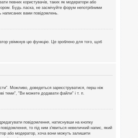
вати певних користувачів, таких як модератори або
тором. Будь ласка, не засмічуйте форум непотрібними
ть написаних вами повідомлень.
атор увімкнув цю функцію. Це зроблено для того, щоб
вісти". Можливо, доведеться зареєструватися, перш ніж
і теми", "Ви можете додавати файли" і т. п.
дредагувати повідомлення, натиснувши на кнопку
повідомлення, то під ним з'явиться невеличкий напис, який
тратор або модератор, хоча вони можуть залишити