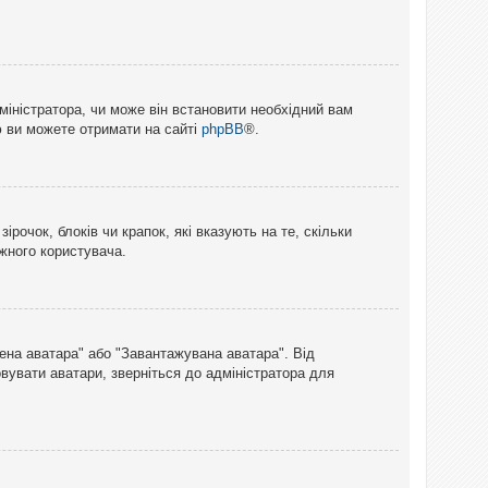
міністратора, чи може він встановити необхідний вам
ю ви можете отримати на сайті
phpBB
®.
рочок, блоків чи крапок, які вказують на те, скільки
ожного користувача.
лена аватара" або "Завантажувана аватара". Від
вувати аватари, зверніться до адміністратора для