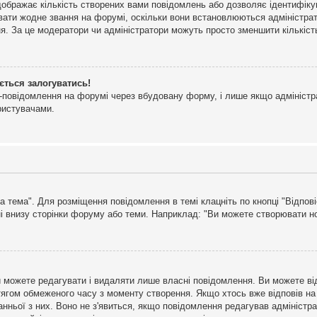
дображає кількість створених вами повідомлень або дозволяє ідентифіку
ювати жодне звання на форумі, оскільки вони встановлюються адміністра
я. За це модератори чи адміністратори можуть просто зменшити кількіс
ється залогуватись!
l-повідомлення на форумі через вбудовану форму, і лише якщо адміністр
ристувачами.
а тема". Для розміщення повідомлення в темі клацніть по кнопці "Відпо
і внизу сторінки форуму або теми. Наприклад: "Ви можете створювати нов
 можете редагувати і видаляти лише власні повідомлення. Ви можете ві
ягом обмеженого часу з моменту створення. Якщо хтось вже відповів на 
станньої з них. Воно не з'явиться, якщо повідомлення редагував адмініс