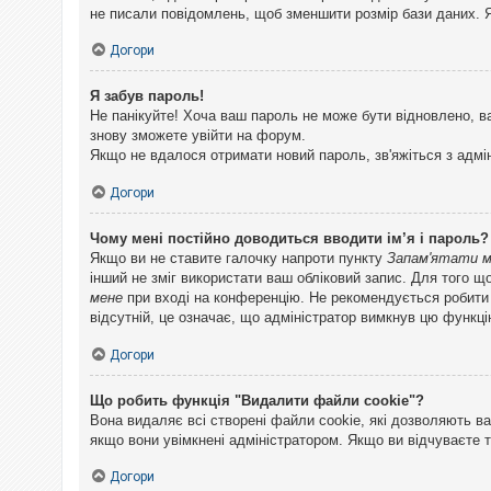
не писали повідомлень, щоб зменшити розмір бази даних. Я
Догори
Я забув пароль!
Не панікуйте! Хоча ваш пароль не може бути відновлено, в
знову зможете увійти на форум.
Якщо не вдалося отримати новий пароль, зв'яжіться з адмі
Догори
Чому мені постійно доводиться вводити ім’я і пароль?
Якщо ви не ставите галочку напроти пункту
Запам'ятати 
інший не зміг використати ваш обліковий запис. Для того щ
мене
при вході на конференцію. Не рекомендується робити це
відсутній, це означає, що адміністратор вимкнув цю функці
Догори
Що робить функція "Видалити файли cookie"?
Вона видаляє всі створені файли cookie, які дозволяють ва
якщо вони увімкнені адміністратором. Якщо ви відчуваєте 
Догори