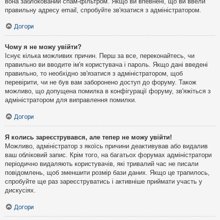
вона заблокований спам-фільтром. Якщо ви впевнені, що ви ввели
правильну адресу email, спробуйте зв'язатися з адміністратором.
Догори
Чому я не можу увійти?
Існує кілька можливих причин. Перш за все, переконайтесь, чи
правильно ви вводите ім'я користувача і пароль. Якщо дані введені
правильно, то необхідно зв'язатися з адміністратором, щоб
перевірити, чи не був вам заборонено доступ до форуму. Також
можливо, що допущена помилка в конфігурації форуму, зв'яжіться з
адміністратором для виправлення помилки.
Догори
Я колись зареєструвався, але тепер не можу увійти!
Можливо, адміністратор з якоїсь причини деактивував або видалив
ваш обліковий запис. Крім того, на багатьох форумах адміністратори
періодично видаляють користувачів, які тривалий час не писали
повідомлень, щоб зменшити розмір бази даних. Якщо це трапилось,
спробуйте ще раз зареєструватись і активніше приймати участь у
дискусіях.
Догори