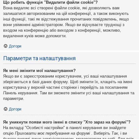
Що робить функція "Видалити файли cookie"?
Вона видаляє всі створені файли cookie, які дозволяють вам
залишатися авторизованим на цій конференції, а також виконують
інші функції, такі як відстежування прочитаних повідомлень, якщо
вони увімкнені адміністратором. Якщо ви відчуваєте труднощі з
входом на конференцію або виходом з конференції, можливо,
видалення куків може допомогти.
Догори
Параметри та налаштування
Як мені змінити мої налаштування?
Якщо ви є зареєстрованим користувачем, усі ваші налаштування
зберігаються в базі даних форуму. Щоб змінити їх, клацніть на імені
користувача у верхній частині сторінки і перейдіть за посиланням
Панель керування
. Там ви зможете змінити усі ваші налаштування та
параметри.
Догори
Як уникнути появи мого імені в списку "Хто зараз на форумі"?
На вкладці "Особисті настройки" в панелі керування ви знайдете
опцію
Приховати моє перебування на форумі
. Виберіть
Так
, і ви
будете видимі лише адміністраторам, модераторам та собі. Для всіх