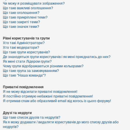
к
Чи можу я розміщувати зображення?
Що таке важливі оголошення?
Що таке оголошення?
Що таке прикріплені теми?
Д
Що таке закриті теми?
о
Що таке значок теми?
п
о
м
Рівні користувачів та групи
о
Хто такі Адміністратори?
г
Хто такі модератори?
а
Що таке групи користувачів?
Де знаходяться групи користувачів і як мені приєднатись до них?
Як мені стати Лідером групи?
Чому групи відображаються різними кольорами?
Що таке група за замовчуванням?
Що таке "Наша команда"?
Приватні повідомлення
Я не можу відсилати приватні повідомлення!
Я постійно отримую небажані приватні повідомлення!
Я отримав спам або образливий email від когось із цього форуму!
Друзі та недруги
Що таке список друзів та недругів?
Як я можу додавати / видаляти користувачів до мого списку друзів або
недругів?