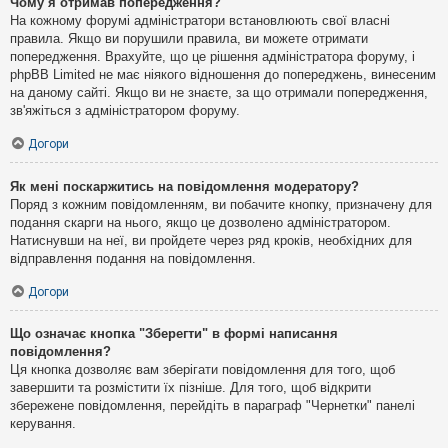
Чому я отримав попередження?
На кожному форумі адміністратори встановлюють свої власні
правила. Якщо ви порушили правила, ви можете отримати
попередження. Врахуйте, що це рішення адміністратора форуму, і
phpBB Limited не має ніякого відношення до попереджень, винесеним
на даному сайті. Якщо ви не знаєте, за що отримали попередження,
зв'яжіться з адміністратором форуму.
Догори
Як мені поскаржитись на повідомлення модератору?
Поряд з кожним повідомленням, ви побачите кнопку, призначену для
подання скарги на нього, якщо це дозволено адміністратором.
Натиснувши на неї, ви пройдете через ряд кроків, необхідних для
відправлення подання на повідомлення.
Догори
Що означає кнопка "Зберегти" в формі написання
повідомлення?
Ця кнопка дозволяє вам зберігати повідомлення для того, щоб
завершити та розмістити їх пізніше. Для того, щоб відкрити
збережене повідомлення, перейдіть в параграф "Чернетки" панелі
керування.