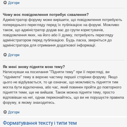
Догори
Чому моє повідомлення потребує схвалення?
Адміністратор форуму може вирішити, що повідомлення потребують
попереднього перегляду перед їх публікацією на форумі. Можливо
також, що адміністратор додав вас до групи користувачів,
повідомлення яких, на його або її думку, потребують перегляду
адміністратором перед публікацією. Будь ласка, зверніться до
адміністратора для отримання додаткової інформації.
Догори
Як мені знову підняти мою тему?
Натиснувши на посилання "Підняти тему" при її перегляді, ви
"піднімете" тему в верхню частину першої сторінки форуму. Якщо
цього не відбувається, то це означає, що можливість підняття тим
могла бути відключена, або час, який повинен пройти до повторного
підняття теми, ще не вийшов. Також можна підняти тему, просто
відповівши на неї, однак переконайтесь, що ви не порушуєте правила
форуму, в якому знаходитесь.
Догори
Форматування тексту і типи тем