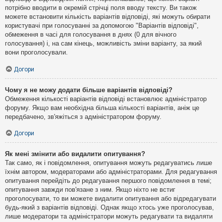
потрібно вводити в окремій стрічці поля вводу тексту. Ви також
можете встановити кількість варіантів відповіді, які можуть обирати
користувачі при голосуванні за допомогою "Варіантів відповіді",
обмеження в часі для голосування в днях (0 для вічного
голосування) і, на сам кінець, можливість зміни варіанту, за який
вони проголосували.
Догори
Чому я не можу додати більше варіантів відповіді?
Обмеження кількості варіантів відповіді встановлює адміністратор
форуму. Якщо вам необхідна більша кількості варіантів, аніж це
передбачено, зв'яжіться з адміністратором форуму.
Догори
Як мені змінити або видалити опитування?
Так само, як і повідомлення, опитування можуть редагуватись лише
їхнім автором, модераторами або адміністраторами. Для редагування
опитування перейдіть до редагування першого повідомлення в темі;
опитування завжди пов'язане з ним. Якщо ніхто не встиг
проголосувати, то ви можете видалити опитування або відредагувати
будь-який з варіантів відповіді. Однак якщо хтось уже проголосував,
лише модератори та адміністратори можуть редагувати та видаляти