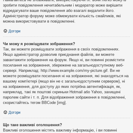
зробити повідомлення нечитабельним і модератор може вирішити
відредагувати ваше повідомлення або взагалі видалити його.
Адміністратор форуму може обмежувати кількість смайликів, які
можна використовувати в повідомленні.
Догори
Чи можу я розміщувати зображення?
Так, ви можете розміщувати зображення в своїх повідомленнях.
Якщо адміністратор дозволив приєднання файлів, ви можете
завантажити зображення на форум. Якщо ні, ви повинні розмістити
посилання на зображення, збережене на загальнодоступному веб-
сервері. Наприклад: http://www.example.com/my-picture.gif. Ви не
можете розміщувати посилання ні на зображення, які знаходяться на
вашому комп'ютері (якщо він не є загальнодоступним сервером), ні
на зображення, для доступу до яких потрібна автентифікація, як,
наприклад, такі як поштові скриньки Hotmail або Yahoo, захищені
паролем сайти і т. п. Для відображення зображення в повідомленні,
скористайтесь тегом BBCode [img].
Догори
Що таке важливі оголошення?
Важливі оголошення містять важливу інформацію, і ви повинні