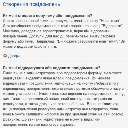
Створення повідомлень
Як мені створити нову тему або повідомлення?
Для створення нової теми на форумі, натисніть кнопку "Нова тема".
Для розміщення повідомлення в темі клацніть по кнопці "Відповісти".
Можливо, доведеться зареєструватися, перш ніж відправити
повідомлення. Доступні для вас дії перераховані внизу сторінки
форуму або теми. Наприклад: "Ви можете створювати нові теми", "Ви
можете додавати файли" і т. п.
Догори
Як мені відредагувати або видалити повідомлення?
Якщо ви не є адміністратором або модератором форуму, ви можете
редагувати і видаляти лише власні повідомлення. Ви можете
відредагувати повідомлення, натиснувши на кнопку
Редагувати
у
відповідному повідомленні, інколи лише протягом обмеженого часу з
моменту створення. Якщо хтось вже відповів на повідомлення, то під
ним з'явиться невеличкий напис, який показує скільки разів ви
редагували, а також дату і час останньої з них. Воно не з'явиться,
якщо повідомлення редагував адміністратор або модератор, хоча
вони можуть залишити інформацію про зроблені зміни на свій розсуд.
Врахуйте, що звичайні користувачі не можуть видалити
повідомлення, на яке вже хтось відповів.