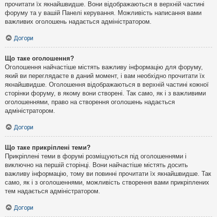
прочитати їх якнайшвидше. Вони відображаються в верхній частині
форуму та у вашій Панелі керування. Можливість написання вами
важливих оголошень надається адміністратором.
Догори
Що таке оголошення?
Оголошення найчастіше містять важливу інформацію для форуму,
який ви переглядаєте в даний момент, і вам необхідно прочитати їх
якнайшвидше. Оголошення відображаються в верхній частині кожної
сторінки форуму, в якому вони створені. Так само, як і з важливими
оголошеннями, право на створення оголошень надається
адміністратором.
Догори
Що таке прикріплені теми?
Прикріплені теми в форумі розміщуються під оголошеннями і
виключно на першій сторінці. Вони найчастіше містять досить
важливу інформацію, тому ви повинні прочитати їх якнайшвидше. Так
само, як і з оголошеннями, можливість створення вами прикріплених
тем надається адміністратором.
Догори