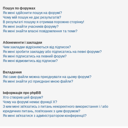
Пошук по форумах
Як мені здійснити пошук на форумі?
Чому мій пошук не дає результатів?
В результаті пошуку я отримав порожню сторінку!
Як мені знайти учасників форуму?
Як мені знайти власні повідомлення та теми?
Абонементи і закладки
Чим закладки відрізняються від підписок?
Як мені зробити закладку або підписатись на певні форуми?
Як мені підписатись на певний форум?
Як мені відмовитись від підписки?
Вкладення
Які саме файли можна приєднувати на цьому форумі?
Як мені знайти усі приєднані мною файли?
Інформація про phpBB
Хто створив цей форум?
Чому на форумі немає функції X?
З ким мені зв'язатись з питань некоректного використання і / або
юридичних питань, пов'язаних з цим форумом?
Як мені зв'язатися з адміністратором конференції?