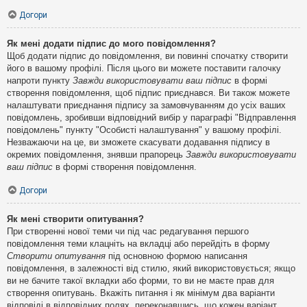
Догори
Як мені додати підпис до мого повідомлення?
Щоб додати підпис до повідомлення, ви повинні спочатку створити
його в вашому профілі. Після цього ви можете поставити галочку
напроти пункту
Завжди використовувати ваш підпис
в формі
створення повідомлення, щоб підпис приєднався. Ви також можете
налаштувати приєднання підпису за замовчуванням до усіх ваших
повідомлень, зробивши відповідний вибір у параграфі "Відправлення
повідомлень" пункту "Особисті налаштування" у вашому профілі.
Незважаючи на це, ви зможете скасувати додавання підпису в
окремих повідомлення, знявши прапорець
Завжди використовувати
ваш підпис
в формі створення повідомлення.
Догори
Як мені створити опитування?
При створенні нової теми чи під час редагування першого
повідомлення теми клацніть на вкладці або перейдіть в форму
Створити опитування
під основною формою написання
повідомлення, в залежності від стилю, який використовується; якщо
ви не бачите такої вкладки або форми, то ви не маєте прав для
створення опитувань. Вкажіть питання і як мінімум два варіанти
відповіді в відповідних полях, переконавшись, що кожен варіант