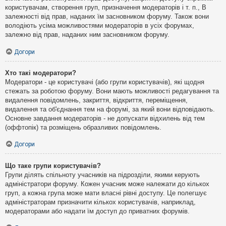
користувачам, створення груп, призначення модераторів і т. п., В
залежності від прав, наданих їм засновником форуму. Також вони
володіють усіма можливостями модераторів в усіх форумах,
залежно від прав, наданих ним засновником форуму.
Догори
Хто такі модератори?
Модератори - це користувачі (або групи користувачів), які щодня
стежать за роботою форуму. Вони мають можливості редагування та
видалення повідомлень, закриття, відкриття, переміщення,
видалення та об'єднання тем на форумі, за який вони відповідають.
Основне завдання модераторів - не допускати відхилень від тем
(оффтопік) та розміщень образливих повідомлень.
Догори
Що таке групи користувачів?
Групи ділять спільноту учасників на підрозділи, якими керують
адміністратори форуму. Кожен учасник може належати до кількох
груп, а кожна група може мати власні рівні доступу. Це полегшує
адміністраторам призначити кількох користувачів, наприклад,
модераторами або надати їм доступ до приватних форумів.