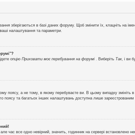
ня зберігаються в базі даних форуму. Щоб змінити їх, клацніть на імені 
і ваші налаштування та параметри.
орумі"?
айдете опцію
Приховати моє перебування на форумі
. Виберіть
Так
, і ви
му поясу, а не тому, в якому перебуваєте ви. В цьому випадку змініть в
вого поясу та багатьох інших налаштувань доступна лише зареєстрованим
рний!
але час все одно невірний, значить, годинник на сервері встановлено н