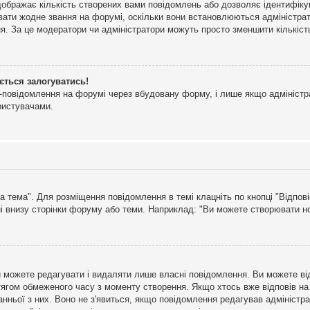
дображає кількість створених вами повідомлень або дозволяє ідентифіку
ювати жодне звання на форумі, оскільки вони встановлюються адміністра
я. За це модератори чи адміністратори можуть просто зменшити кількіс
ється залогуватись!
l-повідомлення на форумі через вбудовану форму, і лише якщо адміністр
ристувачами.
а тема". Для розміщення повідомлення в темі клацніть по кнопці "Відпо
і внизу сторінки форуму або теми. Наприклад: "Ви можете створювати нов
 можете редагувати і видаляти лише власні повідомлення. Ви можете ві
ягом обмеженого часу з моменту створення. Якщо хтось вже відповів на 
станньої з них. Воно не з'явиться, якщо повідомлення редагував адмініс