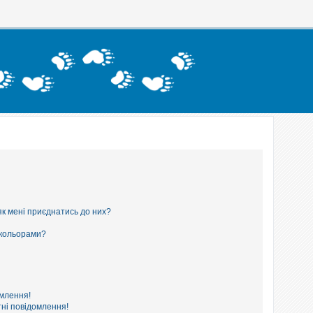
як мені приєднатись до них?
 кольорами?
омлення!
ні повідомлення!