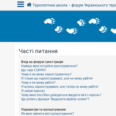
Теріологічна школа
форум Українського тері
В
х
і
д
Часті питання
Р
е
є
с
Вхід на форум і реєстрація
т
Навіщо мені потрібно реєструватися?
р
Що таке COPPA?
а
Чому я не можу зареєструватись?
ц
Я тільки що зареєструвався, але не можу увійти!
і
Чому я не можу увійти?
я
Я колись зареєструвався, але тепер не можу увійти!
Я забув пароль!
Чому мені постійно доводиться вводити ім’я і пароль?
Т
Що робить функція "Видалити файли cookie"?
е
м
и
Параметри та налаштування
б
Як мені змінити мої налаштування?