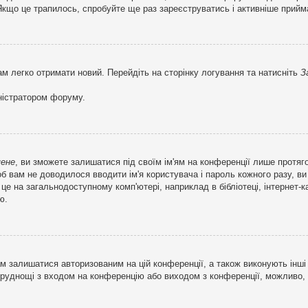
кщо це трапилось, спробуйте ще раз зареєструватись і активніше прийма
ам легко отримати новий. Перейдіть на сторінку логування та натисніть
З
ністратором форуму.
мене
, ви зможете залишатися під своїм ім'ям на конференції лише протяг
об вам не доводилося вводити ім'я користувача і пароль кожного разу, 
 на загальнодоступному комп'ютері, наприклад в бібліотеці, інтернет-ка
ю.
м залишатися авторизованим на цій конференції, а також виконують інші 
труднощі з входом на конференцію або виходом з конференції, можливо,