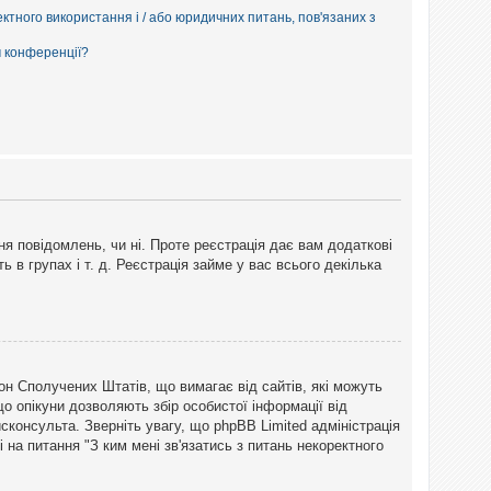
ектного використання і / або юридичних питань, пов'язаних з
м конференції?
ня повідомлень, чи ні. Проте реєстрація дає вам додаткові
ь в групах і т. д. Реєстрація займе у вас всього декілька
закон Сполучених Штатів, що вимагає від сайтів, які можуть
о опікуни дозволяють збір особистої інформації від
сконсульта. Зверніть увагу, що phpBB Limited адміністрація
 на питання "З ким мені зв'язатись з питань некоректного