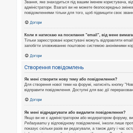
Звання, яке знаходиться під вашим іменем користувача, ві
адміністратори. Взагалі ви не можете безпосередньо змін
повідомленнями тільки для того, щоб підвищити своє званн
Догори
Коли я натискаю на посилання "email", від мене вимага
Тільки зареєстровані користувачі можуть відправляти emai
запобігти зловживанню поштовою системою анонімними ко
Догори
Створення повідомлень
Як мені створити нову тему або повідомлення?
Для створення нової теми на форумі, натисніть кнопку "Нов
відправити повідомлення. Доступні для вас дії перерахован
Догори
Як мені відредагувати або видалити повідомлення?
Якщо ви не є адміністратором або модератором форуму, ви
Редагувати
у відповідному повідомленні, інколи лише прот
показує скільки разів ви редагували, а також дату і час о