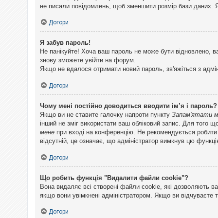
не писали повідомлень, щоб зменшити розмір бази даних. Я
Догори
Я забув пароль!
Не панікуйте! Хоча ваш пароль не може бути відновлено, в
знову зможете увійти на форум.
Якщо не вдалося отримати новий пароль, зв'яжіться з адмі
Догори
Чому мені постійно доводиться вводити ім’я і пароль?
Якщо ви не ставите галочку напроти пункту
Запам'ятати 
інший не зміг використати ваш обліковий запис. Для того щ
мене
при вході на конференцію. Не рекомендується робити це
відсутній, це означає, що адміністратор вимкнув цю функці
Догори
Що робить функція "Видалити файли cookie"?
Вона видаляє всі створені файли cookie, які дозволяють ва
якщо вони увімкнені адміністратором. Якщо ви відчуваєте 
Догори