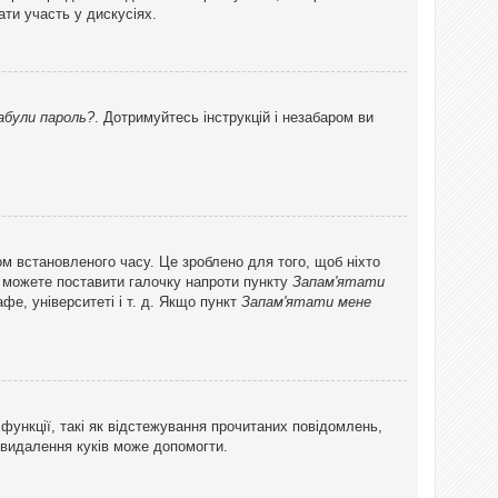
ти участь у дискусіях.
абули пароль?
. Дотримуйтесь інструкцій і незабаром ви
ом встановленого часу. Це зроблено для того, щоб ніхто
ви можете поставити галочку напроти пункту
Запам'ятати
фе, університеті і т. д. Якщо пункт
Запам'ятати мене
функції, такі як відстежування прочитаних повідомлень,
 видалення куків може допомогти.