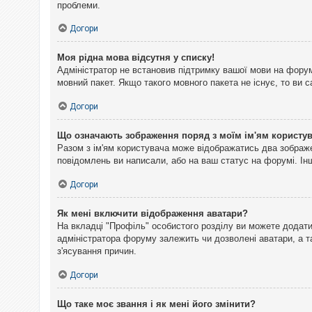
проблеми.
Догори
Моя рідна мова відсутня у списку!
Адміністратор не встановив підтримку вашої мови на форум
мовний пакет. Якщо такого мовного пакета не існує, то ви
Догори
Що означають зображення поряд з моїм ім'ям користу
Разом з ім'ям користувача може відображатись два зображен
повідомлень ви написали, або на ваш статус на форумі. Інш
Догори
Як мені включити відображення аватари?
На вкладці "Профіль" особистого розділу ви можете додати 
адміністратора форуму залежить чи дозволені аватари, а т
з'ясування причин.
Догори
Що таке моє звання і як мені його змінити?