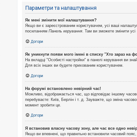
Параметри та налаштування
Як мені змінити мої налаштування?
Якщо ви є зареєстрованим користувачем, усі ваші налаштуван
посиланням
Панель керування
. Там ви зможете змінити ус
Догори
Як уникнути появи мого імені в списку "Хто зараз на ф
На вкладці "Особисті настройки" в панелі керування ви зн
Для всіх інших ви будете прихованим користувачем.
Догори
На форумі встановлено невірний час!
Можливо, відображається час, що відповідає іншому часово
перебуваєте: Київ, Берлін і т. д. Зауважте, що зміна часо
момент зробити це.
Догори
Я встановив власну часову зону, але час все одно неві
Якщо ви впевнені, що правильно встановили часовий пояс, 