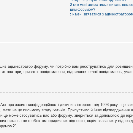
Чому на форумі немає функції X?
З ким мені зв'язатись з питань некор
цим форумом?
Як мені зв'язатися з адміністраторо
рішив адміністратор форуму, чи потрібно вам реєструватись для розміщен
і як аватари, приватні повідомлення, відсилання email-повідомлень, участ
бо Акт про захист конфіденційності дитини в інтернеті від 1998 року - це 
в, мати на це письмову згоду батьків. Припустимо й інше підтвердження щ
 чи це може стосуватись вас або форуму, зверніться за допомогою до юри
х питань і не є об'єктом юридичних відносин, окрім вказаних у відповіді
форумом?".