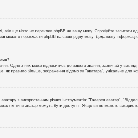
і, або ще ніхто не переклав phpBB на вашу мову. Спробуйте запитати ад
 самі можете перекласти phpBB на свою рідну мову. Додаткову інформаці
вача?
ня. Одне з них може відноситись до вашого звання, зазвичай у вигляді зі
е, як правило більше, зображення відомо як "аватара", унікальне для к
аватару з використанням різних інструментів: "Галерея аватар", "Відда
акож які типи аватар можуть бути доступні. Якщо ви не можете використо