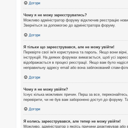
Догори
Чому я не можу зареєструватись?
Можливо адміністратор форуму відключив реєстрацію нових 
Зверніться за допомогою до адміністратора форуму.
Догори
Я тільки що зареєструвався, але не можу увійти!
Перевірте свої ім'я користувача та пароль. Якщо вони вірн
інструкцій. На деяких форумах вимагається, щоб усі зареє
відображається в процесі реєстрації. Якщо вам було надіс
неправильну адресу email або вона заблокований спам-філь
Догори
Чому я не можу увійти?
Існує кілька можливих причин. Перш за все, переконайтесь,
перевірити, чи не був вам заборонено доступ до форуму. 
Догори
Я колись зареєструвався, але тепер не можу увійти!
Можливо, адміністратор з якоїсь причини деактивував або 