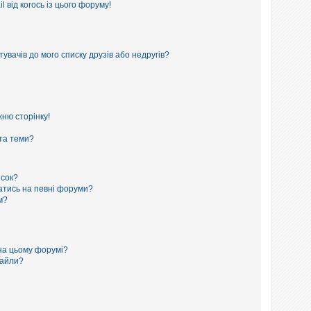
 від когось із цього форуму!
увачів до мого списку друзів або недругів?
ню сторінку!
 та теми?
исок?
сатись на певні форуми?
м?
на цьому форумі?
файли?