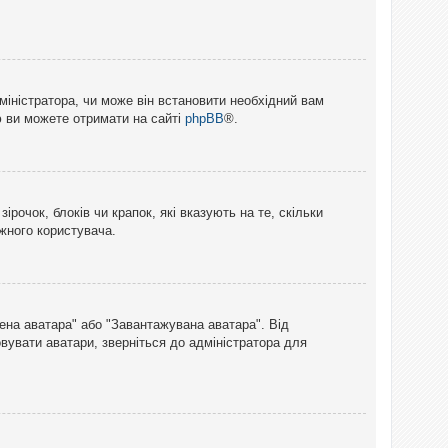
міністратора, чи може він встановити необхідний вам
ю ви можете отримати на сайті
phpBB
®.
рочок, блоків чи крапок, які вказують на те, скільки
ожного користувача.
лена аватара" або "Завантажувана аватара". Від
вувати аватари, зверніться до адміністратора для