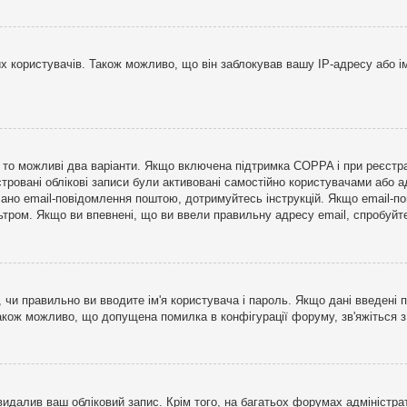
користувачів. Також можливо, що він заблокував вашу IP-адресу або ім
і, то можливі два варіанти. Якщо включена підтримка COPPA і при реєстр
стровані облікові записи були активовані самостійно користувачами або 
лано email-повідомлення поштою, дотримуйтесь інструкцій. Якщо email-п
тром. Якщо ви впевнені, що ви ввели правильну адресу email, спробуйте 
 чи правильно ви вводите ім'я користувача і пароль. Якщо дані введені п
Також можливо, що допущена помилка в конфігурації форуму, зв'яжіться 
видалив ваш обліковий запис. Крім того, на багатьох форумах адміністра