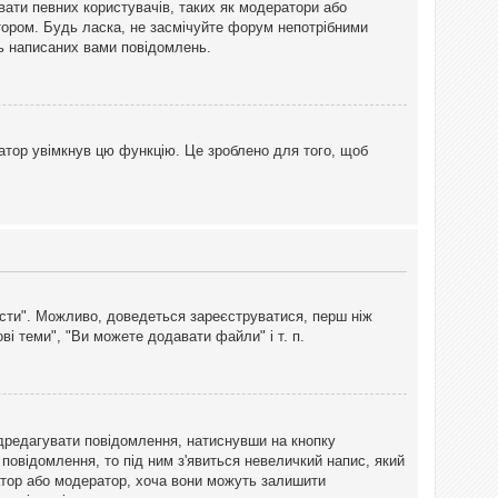
вати певних користувачів, таких як модератори або
тором. Будь ласка, не засмічуйте форум непотрібними
ть написаних вами повідомлень.
атор увімкнув цю функцію. Це зроблено для того, щоб
вісти". Можливо, доведеться зареєструватися, перш ніж
і теми", "Ви можете додавати файли" і т. п.
дредагувати повідомлення, натиснувши на кнопку
повідомлення, то під ним з'явиться невеличкий напис, який
тратор або модератор, хоча вони можуть залишити