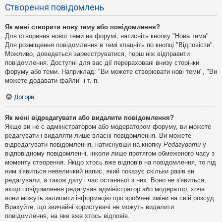
Створення повідомлень
Як мені створити нову тему або повідомлення?
Для створення нової теми на форумі, натисніть кнопку "Нова тема".
Для розміщення повідомлення в темі клацніть по кнопці "Відповісти".
Можливо, доведеться зареєструватися, перш ніж відправити
повідомлення. Доступні для вас дії перераховані внизу сторінки
форуму або теми. Наприклад: "Ви можете створювати нові теми", "Ви
можете додавати файли" і т. п.
Догори
Як мені відредагувати або видалити повідомлення?
Якщо ви не є адміністратором або модератором форуму, ви можете
редагувати і видаляти лише власні повідомлення. Ви можете
відредагувати повідомлення, натиснувши на кнопку
Редагувати
у
відповідному повідомленні, інколи лише протягом обмеженого часу з
моменту створення. Якщо хтось вже відповів на повідомлення, то під
ним з'явиться невеличкий напис, який показує скільки разів ви
редагували, а також дату і час останньої з них. Воно не з'явиться,
якщо повідомлення редагував адміністратор або модератор, хоча
вони можуть залишити інформацію про зроблені зміни на свій розсуд.
Врахуйте, що звичайні користувачі не можуть видалити
повідомлення, на яке вже хтось відповів.