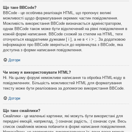
Що таке BBCode?
BBCode - це особлива реалізація HTML, що пропонує великі
можливості щодо форматування окремих частин повідомлення.
Можливість використання BBCode визначається адміністратором,
однак BBCode також може бути відключений на рівні повідомлення в
кожній формі написання. BBCode схожий за стилем на HTML, теги
оточуються квадратними дужками [ і ], а не в < і > ;. За додатковою
інформацією про BBCode зверніться до керівництва з BBCode, яка
доступна з форми написання повідомлення.
Догори
Чи можу я використовувати HTML?
Ні. На цьому форумі неможливе написання та обробка HTML-коду в
повідомленнях. Більшість можливостей HTML для форматування
тексту може бути реалізована за допомогою використання BBCode.
Догори
Що таке смайлики?
Смайлики - це маленькі картинки, які можуть бути використані для
передачі емоцій, наприклад, :) означає радість, :( означає сум. Весь
список смайликів можна побачити в формі написання повідомлення.
Намагайтесь не зловживати, використовуючи їх: вони легко можуть