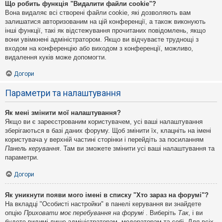
Що робить функція "Видалити файли cookie"?
Вона видаляє всі створені файли cookie, які дозволяють вам
залишатися авторизованим на цій конференції, а також виконують
інші функції, такі як відстежування прочитаних повідомлень, якщо
вони увімкнені адміністратором. Якщо ви відчуваєте труднощі з
входом на конференцію або виходом з конференції, можливо,
видалення куків може допомогти.
Догори
Параметри та налаштування
Як мені змінити мої налаштування?
Якщо ви є зареєстрованим користувачем, усі ваші налаштування
зберігаються в базі даних форуму. Щоб змінити їх, клацніть на імені
користувача у верхній частині сторінки і перейдіть за посиланням
Панель керування
. Там ви зможете змінити усі ваші налаштування та
параметри.
Догори
Як уникнути появи мого імені в списку "Хто зараз на форумі"?
На вкладці "Особисті настройки" в панелі керування ви знайдете
опцію
Приховати моє перебування на форумі
. Виберіть
Так
, і ви
будете видимі лише адміністраторам, модераторам та собі. Для всіх