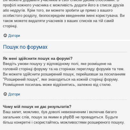
профілі кожного учасника є можливість додати його в список друзів
або недругів. Крім того, ви можете зробити це прямо з вашого
особистого розділу, безпосереднім введенням імені користувача. Ви
також можете видаляти учасників з ваших списків на тій самій
сторінці.
Догори
Пошук по форумах
Як мені здійснити пошук на форумі?
Введіть умови пошуку у відповідному полі, яке розміщене на
головній сторінці форуму та на сторінках перегляду форумів та тем.
Ви можете здійснити розширений пошук, перейшовши за посиланням
"Розширений пошук", яке знаходиться на кожній сторінці форуму.
Розміщення посилань може відрізнятись, залежно від стилю.
Догори
Чому мій пошук не дає результатів?
Ваш запит, можливо, був доволі невизначеним і включав багато
загальних слів, пошук за якими в phpBB не провадиться. Будьте
більш конкретні і скористайтесь можливостями розширеного пошуку.