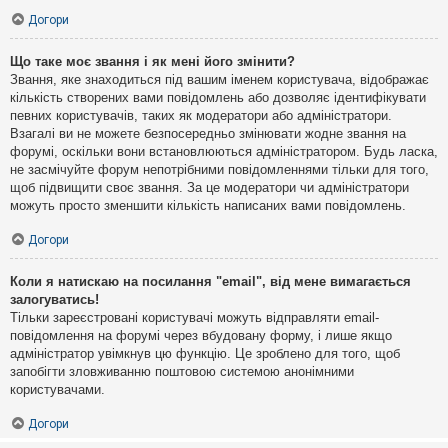
Догори
Що таке моє звання і як мені його змінити?
Звання, яке знаходиться під вашим іменем користувача, відображає
кількість створених вами повідомлень або дозволяє ідентифікувати
певних користувачів, таких як модератори або адміністратори.
Взагалі ви не можете безпосередньо змінювати жодне звання на
форумі, оскільки вони встановлюються адміністратором. Будь ласка,
не засмічуйте форум непотрібними повідомленнями тільки для того,
щоб підвищити своє звання. За це модератори чи адміністратори
можуть просто зменшити кількість написаних вами повідомлень.
Догори
Коли я натискаю на посилання "email", від мене вимагається
залогуватись!
Тільки зареєстровані користувачі можуть відправляти email-
повідомлення на форумі через вбудовану форму, і лише якщо
адміністратор увімкнув цю функцію. Це зроблено для того, щоб
запобігти зловживанню поштовою системою анонімними
користувачами.
Догори