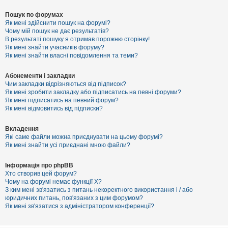
Пошук по форумах
Як мені здійснити пошук на форумі?
Чому мій пошук не дає результатів?
В результаті пошуку я отримав порожню сторінку!
Як мені знайти учасників форуму?
Як мені знайти власні повідомлення та теми?
Абонементи і закладки
Чим закладки відрізняються від підписок?
Як мені зробити закладку або підписатись на певні форуми?
Як мені підписатись на певний форум?
Як мені відмовитись від підписки?
Вкладення
Які саме файли можна приєднувати на цьому форумі?
Як мені знайти усі приєднані мною файли?
Інформація про phpBB
Хто створив цей форум?
Чому на форумі немає функції X?
З ким мені зв'язатись з питань некоректного використання і / або
юридичних питань, пов'язаних з цим форумом?
Як мені зв'язатися з адміністратором конференції?