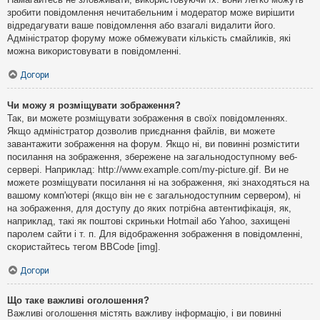
зробити повідомлення нечитабельним і модератор може вирішити
відредагувати ваше повідомлення або взагалі видалити його.
Адміністратор форуму може обмежувати кількість смайликів, які
можна використовувати в повідомленні.
Догори
Чи можу я розміщувати зображення?
Так, ви можете розміщувати зображення в своїх повідомленнях.
Якщо адміністратор дозволив приєднання файлів, ви можете
завантажити зображення на форум. Якщо ні, ви повинні розмістити
посилання на зображення, збережене на загальнодоступному веб-
сервері. Наприклад: http://www.example.com/my-picture.gif. Ви не
можете розміщувати посилання ні на зображення, які знаходяться на
вашому комп'ютері (якщо він не є загальнодоступним сервером), ні
на зображення, для доступу до яких потрібна автентифікація, як,
наприклад, такі як поштові скриньки Hotmail або Yahoo, захищені
паролем сайти і т. п. Для відображення зображення в повідомленні,
скористайтесь тегом BBCode [img].
Догори
Що таке важливі оголошення?
Важливі оголошення містять важливу інформацію, і ви повинні