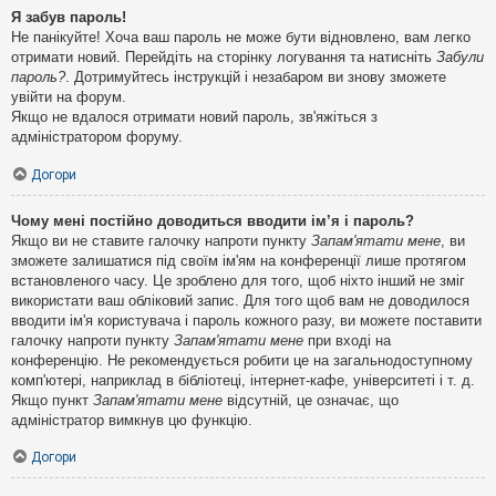
Я забув пароль!
Не панікуйте! Хоча ваш пароль не може бути відновлено, вам легко
отримати новий. Перейдіть на сторінку логування та натисніть
Забули
пароль?
. Дотримуйтесь інструкцій і незабаром ви знову зможете
увійти на форум.
Якщо не вдалося отримати новий пароль, зв'яжіться з
адміністратором форуму.
Догори
Чому мені постійно доводиться вводити ім’я і пароль?
Якщо ви не ставите галочку напроти пункту
Запам'ятати мене
, ви
зможете залишатися під своїм ім'ям на конференції лише протягом
встановленого часу. Це зроблено для того, щоб ніхто інший не зміг
використати ваш обліковий запис. Для того щоб вам не доводилося
вводити ім'я користувача і пароль кожного разу, ви можете поставити
галочку напроти пункту
Запам'ятати мене
при вході на
конференцію. Не рекомендується робити це на загальнодоступному
комп'ютері, наприклад в бібліотеці, інтернет-кафе, університеті і т. д.
Якщо пункт
Запам'ятати мене
відсутній, це означає, що
адміністратор вимкнув цю функцію.
Догори