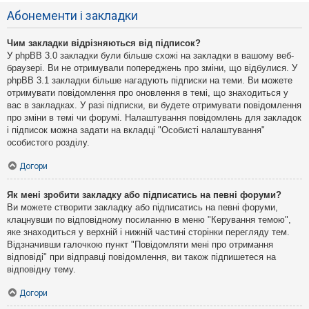
Абонементи і закладки
Чим закладки відрізняються від підписок?
У phpBB 3.0 закладки були більше схожі на закладки в вашому веб-
браузері. Ви не отримували попереджень про зміни, що відбулися. У
phpBB 3.1 закладки більше нагадують підписки на теми. Ви можете
отримувати повідомлення про оновлення в темі, що знаходиться у
вас в закладках. У разі підписки, ви будете отримувати повідомлення
про зміни в темі чи форумі. Налаштування повідомлень для закладок
і підписок можна задати на вкладці "Особисті налаштування"
особистого розділу.
Догори
Як мені зробити закладку або підписатись на певні форуми?
Ви можете створити закладку або підписатись на певні форуми,
клацнувши по відповідному посиланню в меню "Керування темою",
яке знаходиться у верхній і нижній частині сторінки перегляду тем.
Відзначивши галочкою пункт "Повідомляти мені про отримання
відповіді" при відправці повідомлення, ви також підпишетеся на
відповідну тему.
Догори