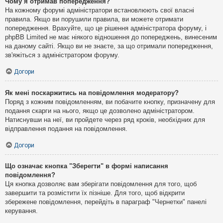
Чому я отримав попередження?
На кожному форумі адміністратори встановлюють свої власні
правила. Якщо ви порушили правила, ви можете отримати
попередження. Врахуйте, що це рішення адміністратора форуму, і
phpBB Limited не має ніякого відношення до попереджень, винесеним
на даному сайті. Якщо ви не знаєте, за що отримали попередження,
зв'яжіться з адміністратором форуму.
Догори
Як мені поскаржитись на повідомлення модератору?
Поряд з кожним повідомленням, ви побачите кнопку, призначену для
подання скарги на нього, якщо це дозволено адміністратором.
Натиснувши на неї, ви пройдете через ряд кроків, необхідних для
відправлення подання на повідомлення.
Догори
Що означає кнопка "Зберегти" в формі написання
повідомлення?
Ця кнопка дозволяє вам зберігати повідомлення для того, щоб
завершити та розмістити їх пізніше. Для того, щоб відкрити
збережене повідомлення, перейдіть в параграф "Чернетки" панелі
керування.