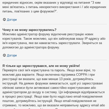
юридичних відносин, окрім вказаних у відповіді на питання "З ким
мені зв'язатись з питань некоректного використання і / або юридичних
питань, пов'язаних з цим форумом?".
Догори
Чому я не можу зареєструватись?
Можливо адміністратор форуму відключив реєстрацію нових
користувачів. Також можливо, що він заблокував вашу IP-адресу або
ім'я користувача, яке ви намагаєтесь зареєструвати. Зверніться за
допомогою до адміністратора форуму.
Догори
Я тільки що зареєструвався, але не можу увійти!
Перевірте свої ім'я користувача та пароль. Якщо вони вірні, то
можливі два варіанти. Якщо включена підтримка COPPA і при
реєстрації ви вказали, що вам менше 13 років, дотримуйтесь
інструкцій. На деяких форумах вимагається, щоб усі зареєстровані
облікові записи були активовані самостійно користувачами або
адміністратором до входу в систему. Ця інформація відображається
в процесі реєстрації. Якщо вам було надіслано email-повідомлення
поштою, дотримуйтесь інструкцій. Якщо email-повідомлення не
отримано, то можливо, що ви вказали неправильну адресу email або