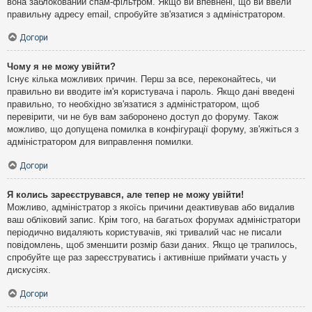
вона заблокований спам-фільтром. Якщо ви впевнені, що ви ввели
правильну адресу email, спробуйте зв'язатися з адміністратором.
Догори
Чому я не можу увійти?
Існує кілька можливих причин. Перш за все, переконайтесь, чи
правильно ви вводите ім'я користувача і пароль. Якщо дані введені
правильно, то необхідно зв'язатися з адміністратором, щоб
перевірити, чи не був вам заборонено доступ до форуму. Також
можливо, що допущена помилка в конфігурації форуму, зв'яжіться з
адміністратором для виправлення помилки.
Догори
Я колись зареєструвався, але тепер не можу увійти!
Можливо, адміністратор з якоїсь причини деактивував або видалив
ваш обліковий запис. Крім того, на багатьох форумах адміністратори
періодично видаляють користувачів, які тривалий час не писали
повідомлень, щоб зменшити розмір бази даних. Якщо це трапилось,
спробуйте ще раз зареєструватись і активніше приймати участь у
дискусіях.
Догори