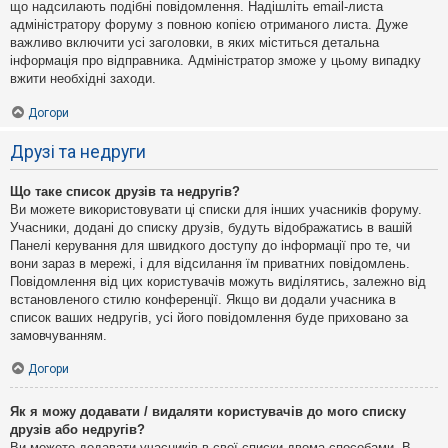
що надсилають подібні повідомлення. Надішліть email-листа
адміністратору форуму з повною копією отриманого листа. Дуже
важливо включити усі заголовки, в яких міститься детальна
інформація про відправника. Адміністратор зможе у цьому випадку
вжити необхідні заходи.
Догори
Друзі та недруги
Що таке список друзів та недругів?
Ви можете використовувати ці списки для інших учасників форуму.
Учасники, додані до списку друзів, будуть відображатись в вашій
Панелі керування для швидкого доступу до інформації про те, чи
вони зараз в мережі, і для відсилання їм приватних повідомлень.
Повідомлення від цих користувачів можуть виділятись, залежно від
встановленого стилю конференції. Якщо ви додали учасника в
список ваших недругів, усі його повідомлення буде приховано за
замовчуванням.
Догори
Як я можу додавати / видаляти користувачів до мого списку
друзів або недругів?
Ви можете додавати учасників в свої списки двома способами. В