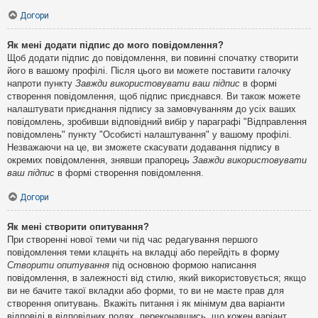
Догори
Як мені додати підпис до мого повідомлення?
Щоб додати підпис до повідомлення, ви повинні спочатку створити
його в вашому профілі. Після цього ви можете поставити галочку
напроти пункту
Завжди використовувати ваш підпис
в формі
створення повідомлення, щоб підпис приєднався. Ви також можете
налаштувати приєднання підпису за замовчуванням до усіх ваших
повідомлень, зробивши відповідний вибір у параграфі "Відправлення
повідомлень" пункту "Особисті налаштування" у вашому профілі.
Незважаючи на це, ви зможете скасувати додавання підпису в
окремих повідомлення, знявши прапорець
Завжди використовувати
ваш підпис
в формі створення повідомлення.
Догори
Як мені створити опитування?
При створенні нової теми чи під час редагування першого
повідомлення теми клацніть на вкладці або перейдіть в форму
Створити опитування
під основною формою написання
повідомлення, в залежності від стилю, який використовується; якщо
ви не бачите такої вкладки або форми, то ви не маєте прав для
створення опитувань. Вкажіть питання і як мінімум два варіанти
відповіді в відповідних полях, переконавшись, що кожен варіант