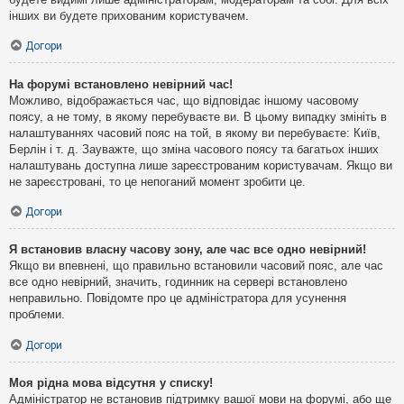
інших ви будете прихованим користувачем.
Догори
На форумі встановлено невірний час!
Можливо, відображається час, що відповідає іншому часовому
поясу, а не тому, в якому перебуваєте ви. В цьому випадку змініть в
налаштуваннях часовий пояс на той, в якому ви перебуваєте: Київ,
Берлін і т. д. Зауважте, що зміна часового поясу та багатьох інших
налаштувань доступна лише зареєстрованим користувачам. Якщо ви
не зареєстровані, то це непоганий момент зробити це.
Догори
Я встановив власну часову зону, але час все одно невірний!
Якщо ви впевнені, що правильно встановили часовий пояс, але час
все одно невірний, значить, годинник на сервері встановлено
неправильно. Повідомте про це адміністратора для усунення
проблеми.
Догори
Моя рідна мова відсутня у списку!
Адміністратор не встановив підтримку вашої мови на форумі, або ще