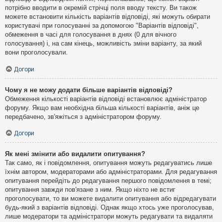
потрібно вводити в окремій стрічці поля вводу тексту. Ви також
можете встановити кількість варіантів відповіді, які можуть обирати
користувачі при голосуванні за допомогою "Варіантів відповіді",
обмеження в часі для голосування в днях (0 для вічного
голосування) і, на сам кінець, можливість зміни варіанту, за який
вони проголосували.
Догори
Чому я не можу додати більше варіантів відповіді?
Обмеження кількості варіантів відповіді встановлює адміністратор
форуму. Якщо вам необхідна більша кількості варіантів, аніж це
передбачено, зв'яжіться з адміністратором форуму.
Догори
Як мені змінити або видалити опитування?
Так само, як і повідомлення, опитування можуть редагуватись лише
їхнім автором, модераторами або адміністраторами. Для редагування
опитування перейдіть до редагування першого повідомлення в темі;
опитування завжди пов'язане з ним. Якщо ніхто не встиг
проголосувати, то ви можете видалити опитування або відредагувати
будь-який з варіантів відповіді. Однак якщо хтось уже проголосував,
лише модератори та адміністратори можуть редагувати та видаляти