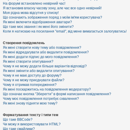
е
На форумі встановлено невірний час!
з
Я встановив власну часову зону, але час все одно невірний!
в
і
Моя рідна мова відсутня у списку!
д
Що означають зображення поряд з моїм ім'ям користувача?
п
Як мені включити відображення аватари?
о
Що таке моє звання і як мені його змінити?
в
Коли я натискаю на посилання "email", від мене вимагається залогуватись!
і
д
е
Створення повідомлень
й
Як мені створити нову тему або повідомлення?
Як мені відредагувати або видалити повідомлення?
Як мені додати підпис до мого повідомлення?
А
Як мені створити опитування?
к
Чому я не можу додати більше варіантів відповіді?
т
Як мені змінити або видалити опитування?
и
Чому я не маю доступу до форуму?
в
Чому я не можу приєднувати файли?
н
Чому я отримав попередження?
і
т
Як мені поскаржитись на повідомлення модератору?
е
Що означає кнопка "Зберегти" в формі написання повідомлення?
м
Чому моє повідомлення потребує схвалення?
и
Як мені знову підняти мою тему?
Форматування тексту і типи тем
П
Що таке BBCode?
о
Чи можу я використовувати HTML?
ш
Що таке смайлики?
у