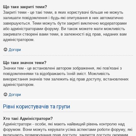
Що таке закриті теми?
Закриті теми - це такі теми, в яких користувачі більше не можуть
залишати повідомлення і будь-які опитування в них автоматично
завершуються. Теми можуть бути закриті виключно модераторами
або адміністраторами форуму. Ви також можете мати можливість
закривати створені вами теми, в залежності від прав, наданих вам
адміністратором.
Догори
Що таке значок теми?
Значки тем - це встановлені автором зображення, які пов'язані з
повідомленнями та відображають їхній зміст. Можливість
використання значків тем залежить від прав доступу, встановлених
адміністратором.
Догори
Рівні користувачів та групи
Хто такі Адміністратори?
Адміністратори - особи, які мають найвищий рівень контролю над
форумом. Вони можуть керувати усіма аспектами роботи форуму, які
включають розмежування прав доступу, закриття доступу окремим