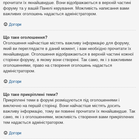
прочитати їх якнайшвидше. Вони відображаються в верхній частині
форуму та у вашій Панелі керування. Можливість написання вами
важливих оголошень надається адміністратором.
Догори
Що таке оголошення?
Оголошення найчастіше містять важливу інформацію для форуму,
який ви переглядаєте в даний момент, і вам необхідно прочитати їх
якнайшвидше. Оголошення відображаються в верхній частині кожної
сторінки форуму, в якому вони створені. Так само, як і з важливими
оголошеннями, право на створення оголошень надається
адміністратором.
Догори
Що таке прикріплені теми?
Прикріплені теми в форумі розміщуються під оголошеннями і
виключно на першій сторінці. Вони найчастіше містять досить
важливу інформацію, тому ви повинні прочитати їх якнайшвидше. Так
само, як і з оголошеннями, можливість створення вами прикріплених
тем надається адміністратором.
Догори