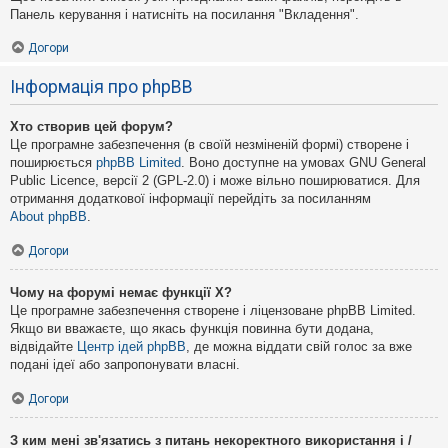
Панель керування і натисніть на посилання "Вкладення".
Догори
Інформація про phpBB
Хто створив цей форум?
Це програмне забезпечення (в своїй незміненій формі) створене і
поширюється
phpBB Limited
. Воно доступне на умовах GNU General
Public Licence, версії 2 (GPL-2.0) і може вільно поширюватися. Для
отримання додаткової інформації перейдіть за посиланням
About phpBB
.
Догори
Чому на форумі немає функції X?
Це програмне забезпечення створене і ліцензоване phpBB Limited.
Якщо ви вважаєте, що якась функція повинна бути додана,
відвідайте
Центр ідей phpBB
, де можна віддати свій голос за вже
подані ідеї або запропонувати власні.
Догори
З ким мені зв'язатись з питань некоректного використання і /