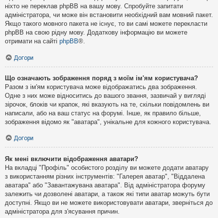
ніхто не переклав phpBB на вашу мову. Спробуйте запитати
адміністратора, чи може він встановити необхідний вам мовний пакет.
Якщо такого мовного пакета не існує, то ви самі можете перекласти
phpBB на свою рідну мову. Додаткову інформацію ви можете
отримати на сайті
phpBB
®.
Догори
Що означають зображення поряд з моїм ім'ям користувача?
Разом з ім'ям користувача може відображатись два зображення.
Одне з них може відноситись до вашого звання, зазвичай у вигляді
зірочок, блоків чи крапок, які вказують на те, скільки повідомлень ви
написали, або на ваш статус на форумі. Інше, як правило більше,
зображення відомо як "аватара", унікальне для кожного користувача.
Догори
Як мені включити відображення аватари?
На вкладці "Профіль" особистого розділу ви можете додати аватару
з використанням різних інструментів: "Галерея аватар", "Віддалена
аватара" або "Завантажувана аватара". Від адміністратора форуму
залежить чи дозволені аватари, а також які типи аватар можуть бути
доступні. Якщо ви не можете використовувати аватари, зверніться до
адміністратора для з'ясування причин.