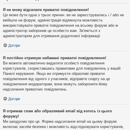
Я не можу відсилати приватні повідомлення!
Це може бути одна з трьох причин: ви не зареєструвались і / або не
ввійшли на форум, адміністрація відімкнула можливість
використовувати приватні повідомлення на всьому форумі або ж
адміністратор заборонив це особисто вам. Зв'яжіться з
адміністратором для отримання додаткової інформації.
Догори
Я постійно отримую небажані приватні повідомлення!
Ви можете автоматично видаляти особисті повідомлення
користувачів, скориставшись правилами для повідомлень у вашій
Панелі керування. Якщо ви отримуєте образливі приватні
повідомлення від одного з учасників, відправте скаргу на це
повідомлення модераторам; вони можуть заборонити йому
надсилання приватних повідомлень.
Догори
Я отримав спам або образливий email від когось із цього
форуму!
Ми шкодуємо про це. Форма надсилання email на цьому форумі
включає засоби безпеки і можливість відслідковувати користувачів,