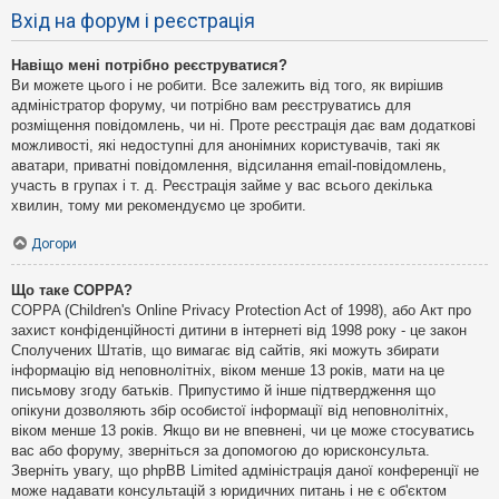
Вхід на форум і реєстрація
Навіщо мені потрібно реєструватися?
Ви можете цього і не робити. Все залежить від того, як вирішив
адміністратор форуму, чи потрібно вам реєструватись для
розміщення повідомлень, чи ні. Проте реєстрація дає вам додаткові
можливості, які недоступні для анонімних користувачів, такі як
аватари, приватні повідомлення, відсилання email-повідомлень,
участь в групах і т. д. Реєстрація займе у вас всього декілька
хвилин, тому ми рекомендуємо це зробити.
Догори
Що таке COPPA?
COPPA (Children's Online Privacy Protection Act of 1998), або Акт про
захист конфіденційності дитини в інтернеті від 1998 року - це закон
Сполучених Штатів, що вимагає від сайтів, які можуть збирати
інформацію від неповнолітніх, віком менше 13 років, мати на це
письмову згоду батьків. Припустимо й інше підтвердження що
опікуни дозволяють збір особистої інформації від неповнолітніх,
віком менше 13 років. Якщо ви не впевнені, чи це може стосуватись
вас або форуму, зверніться за допомогою до юрисконсульта.
Зверніть увагу, що phpBB Limited адміністрація даної конференції не
може надавати консультацій з юридичних питань і не є об'єктом