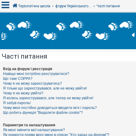
Теріологічна школа
форум Українського теріологічного товариства
Часті питання
В
х
і
д
Часті питання
Р
е
є
Вхід на форум і реєстрація
с
Навіщо мені потрібно реєструватися?
т
Що таке COPPA?
р
Чому я не можу зареєструватись?
а
Я тільки що зареєструвався, але не можу увійти!
ц
Чому я не можу увійти?
і
я
Я колись зареєструвався, але тепер не можу увійти!
Я забув пароль!
Чому мені постійно доводиться вводити ім’я і пароль?
Що робить функція "Видалити файли cookie"?
Т
е
м
Параметри та налаштування
и
Як мені змінити мої налаштування?
б
Як уникнути появи мого імені в списку "Хто зараз на форумі"?