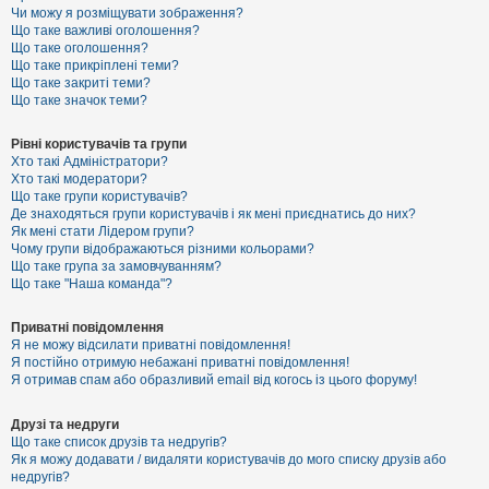
к
Чи можу я розміщувати зображення?
Що таке важливі оголошення?
Що таке оголошення?
Що таке прикріплені теми?
Д
Що таке закриті теми?
о
Що таке значок теми?
п
о
м
Рівні користувачів та групи
о
Хто такі Адміністратори?
г
Хто такі модератори?
а
Що таке групи користувачів?
Де знаходяться групи користувачів і як мені приєднатись до них?
Як мені стати Лідером групи?
Чому групи відображаються різними кольорами?
Що таке група за замовчуванням?
Що таке "Наша команда"?
Приватні повідомлення
Я не можу відсилати приватні повідомлення!
Я постійно отримую небажані приватні повідомлення!
Я отримав спам або образливий email від когось із цього форуму!
Друзі та недруги
Що таке список друзів та недругів?
Як я можу додавати / видаляти користувачів до мого списку друзів або
недругів?