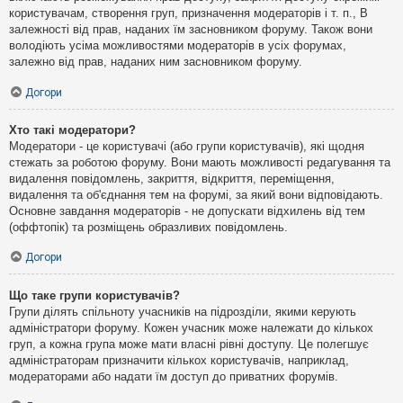
користувачам, створення груп, призначення модераторів і т. п., В
залежності від прав, наданих їм засновником форуму. Також вони
володіють усіма можливостями модераторів в усіх форумах,
залежно від прав, наданих ним засновником форуму.
Догори
Хто такі модератори?
Модератори - це користувачі (або групи користувачів), які щодня
стежать за роботою форуму. Вони мають можливості редагування та
видалення повідомлень, закриття, відкриття, переміщення,
видалення та об'єднання тем на форумі, за який вони відповідають.
Основне завдання модераторів - не допускати відхилень від тем
(оффтопік) та розміщень образливих повідомлень.
Догори
Що таке групи користувачів?
Групи ділять спільноту учасників на підрозділи, якими керують
адміністратори форуму. Кожен учасник може належати до кількох
груп, а кожна група може мати власні рівні доступу. Це полегшує
адміністраторам призначити кількох користувачів, наприклад,
модераторами або надати їм доступ до приватних форумів.