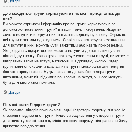
Догори
Де знаходяться групи користувачів і як мені приєднатись до
них?
Ви можете отримати інформацію про всі групи користувачів за
допомогою посилання "Групи" в вашій Панелі керування. Якщо ви
хочете вступити в одну з них, натисніть відповідну кнопку. Однак не
всі групи є загальнодоступними. Деякі з них потребують схвалення
для вступу в них, можуть бути закритими або навіть прихованими.
Якщо група є відкритою, ви можете вступити до неї, натиснувши
відповідну кнопку. Якщо група потребує схвалення в групі, ви можете
відправити запит на вступ, натиснувши відповідну кнопку. Лідер
групи повинен схвалити ваш запит в групі і може запитати, чому ви
бажаєте приєднатись. Будь ласка, не діставайте лідера групи
питаннями, чому він відхилив ваш запит на вступ, у нього можуть
бути для цього свої причини.
Догори
Як мені стати Лідером групи?
Як правило, лідерів призначають адміністратори форуму, під час їх
створення відповідної групи. Якщо ви зацікавлені у створенні групи,
для початку зв'яжіться з адміністратором форуму, відправивши йому
приватне повідомлення.