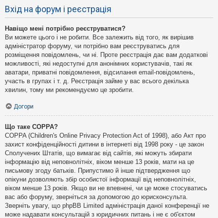
Вхід на форум і реєстрація
Навіщо мені потрібно реєструватися?
Ви можете цього і не робити. Все залежить від того, як вирішив
адміністратор форуму, чи потрібно вам реєструватись для
розміщення повідомлень, чи ні. Проте реєстрація дає вам додаткові
можливості, які недоступні для анонімних користувачів, такі як
аватари, приватні повідомлення, відсилання email-повідомлень,
участь в групах і т. д. Реєстрація займе у вас всього декілька
хвилин, тому ми рекомендуємо це зробити.
Догори
Що таке COPPA?
COPPA (Children's Online Privacy Protection Act of 1998), або Акт про
захист конфіденційності дитини в інтернеті від 1998 року - це закон
Сполучених Штатів, що вимагає від сайтів, які можуть збирати
інформацію від неповнолітніх, віком менше 13 років, мати на це
письмову згоду батьків. Припустимо й інше підтвердження що
опікуни дозволяють збір особистої інформації від неповнолітніх,
віком менше 13 років. Якщо ви не впевнені, чи це може стосуватись
вас або форуму, зверніться за допомогою до юрисконсульта.
Зверніть увагу, що phpBB Limited адміністрація даної конференції не
може надавати консультацій з юридичних питань і не є об'єктом