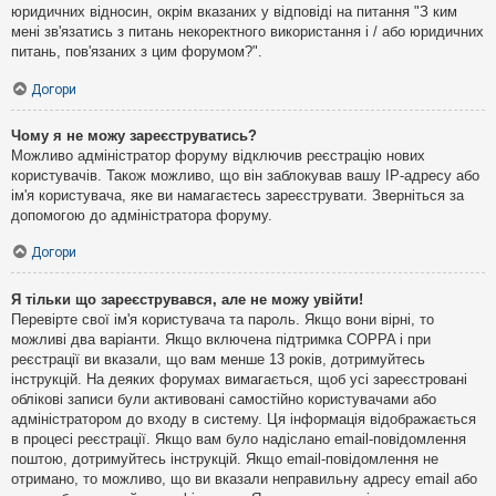
юридичних відносин, окрім вказаних у відповіді на питання "З ким
мені зв'язатись з питань некоректного використання і / або юридичних
питань, пов'язаних з цим форумом?".
Догори
Чому я не можу зареєструватись?
Можливо адміністратор форуму відключив реєстрацію нових
користувачів. Також можливо, що він заблокував вашу IP-адресу або
ім'я користувача, яке ви намагаєтесь зареєструвати. Зверніться за
допомогою до адміністратора форуму.
Догори
Я тільки що зареєструвався, але не можу увійти!
Перевірте свої ім'я користувача та пароль. Якщо вони вірні, то
можливі два варіанти. Якщо включена підтримка COPPA і при
реєстрації ви вказали, що вам менше 13 років, дотримуйтесь
інструкцій. На деяких форумах вимагається, щоб усі зареєстровані
облікові записи були активовані самостійно користувачами або
адміністратором до входу в систему. Ця інформація відображається
в процесі реєстрації. Якщо вам було надіслано email-повідомлення
поштою, дотримуйтесь інструкцій. Якщо email-повідомлення не
отримано, то можливо, що ви вказали неправильну адресу email або