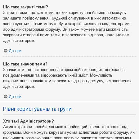
Що таке закриті теми?
Закриті теми - це такі теми, в яких користувачі більше не можуть
залишати повідомлення і будь-які опитування в них автоматично
завершуються. Теми можуть бути закриті виключно модераторами
або адміністраторами форуму. Ви також можете мати можливість
закривати створені вами теми, в залежності від прав, наданих вам
адміністратором.
Догори
Що таке значок теми?
Значки тем - це встановлені автором зображення, які пов'язані з
повідомленнями та відображають їхній зміст. Можливість
використання значків тем залежить від прав доступу, встановлених
адміністратором.
Догори
Рівні користувачів та групи
Хто такі Адміністратори?
Адміністратори - особи, які мають найвищий рівень контролю над
форумом. Вони можуть керувати усіма аспектами роботи форуму, які
включають розмежування прав доступу, закриття доступу окремим