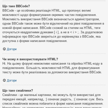
Що таке BBCode?
BBCode - це особлива реалізація HTML, що пропонує великі
можливості щодо форматування окремих частин повідомлення.
Можливість використання BBCode визначається адміністратором,
однак BBCode також може бути відключений на рівні повідомлення в
кожній формі написання. BBCode схожий за стилем на HTML, теги
оточуються квадратними дужками [ і ], а не в < і > ;. За додатковою
інформацією про BBCode зверніться до керівництва з BBCode, яка
доступна з форми написання повідомлення.
Догори
Чи можу я використовувати HTML?
Ні. На цьому форумі неможливе написання та обробка HTML-коду в
повідомленнях. Більшість можливостей HTML для форматування
тексту може бути реалізована за допомогою використання BBCode.
Догори
Що таке смайлики?
Смайлики - це маленькі картинки, які можуть бути використані для
передачі емоцій, наприклад, :) означає радість, :( означає сум. Весь
список смайликів можна побачити в формі написання повідомлення.
Намагайтесь не зловживати, використовуючи їх: вони легко можуть