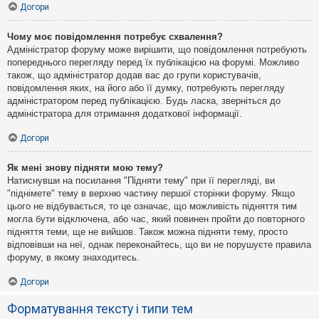
Догори
Чому моє повідомлення потребує схвалення?
Адміністратор форуму може вирішити, що повідомлення потребують
попереднього перегляду перед їх публікацією на форумі. Можливо
також, що адміністратор додав вас до групи користувачів,
повідомлення яких, на його або її думку, потребують перегляду
адміністратором перед публікацією. Будь ласка, зверніться до
адміністратора для отримання додаткової інформації.
Догори
Як мені знову підняти мою тему?
Натиснувши на посилання "Підняти тему" при її перегляді, ви
"піднімете" тему в верхню частину першої сторінки форуму. Якщо
цього не відбувається, то це означає, що можливість підняття тим
могла бути відключена, або час, який повинен пройти до повторного
підняття теми, ще не вийшов. Також можна підняти тему, просто
відповівши на неї, однак переконайтесь, що ви не порушуєте правила
форуму, в якому знаходитесь.
Догори
Форматування тексту і типи тем