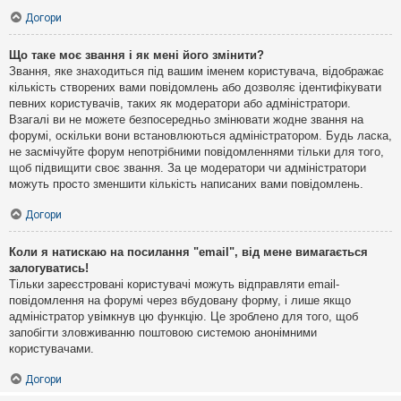
Догори
Що таке моє звання і як мені його змінити?
Звання, яке знаходиться під вашим іменем користувача, відображає
кількість створених вами повідомлень або дозволяє ідентифікувати
певних користувачів, таких як модератори або адміністратори.
Взагалі ви не можете безпосередньо змінювати жодне звання на
форумі, оскільки вони встановлюються адміністратором. Будь ласка,
не засмічуйте форум непотрібними повідомленнями тільки для того,
щоб підвищити своє звання. За це модератори чи адміністратори
можуть просто зменшити кількість написаних вами повідомлень.
Догори
Коли я натискаю на посилання "email", від мене вимагається
залогуватись!
Тільки зареєстровані користувачі можуть відправляти email-
повідомлення на форумі через вбудовану форму, і лише якщо
адміністратор увімкнув цю функцію. Це зроблено для того, щоб
запобігти зловживанню поштовою системою анонімними
користувачами.
Догори