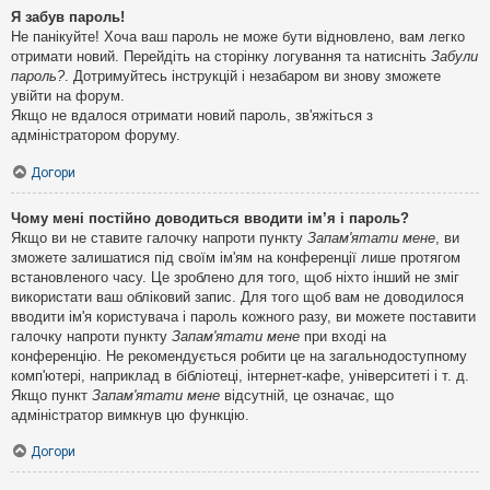
Я забув пароль!
Не панікуйте! Хоча ваш пароль не може бути відновлено, вам легко
отримати новий. Перейдіть на сторінку логування та натисніть
Забули
пароль?
. Дотримуйтесь інструкцій і незабаром ви знову зможете
увійти на форум.
Якщо не вдалося отримати новий пароль, зв'яжіться з
адміністратором форуму.
Догори
Чому мені постійно доводиться вводити ім’я і пароль?
Якщо ви не ставите галочку напроти пункту
Запам'ятати мене
, ви
зможете залишатися під своїм ім'ям на конференції лише протягом
встановленого часу. Це зроблено для того, щоб ніхто інший не зміг
використати ваш обліковий запис. Для того щоб вам не доводилося
вводити ім'я користувача і пароль кожного разу, ви можете поставити
галочку напроти пункту
Запам'ятати мене
при вході на
конференцію. Не рекомендується робити це на загальнодоступному
комп'ютері, наприклад в бібліотеці, інтернет-кафе, університеті і т. д.
Якщо пункт
Запам'ятати мене
відсутній, це означає, що
адміністратор вимкнув цю функцію.
Догори