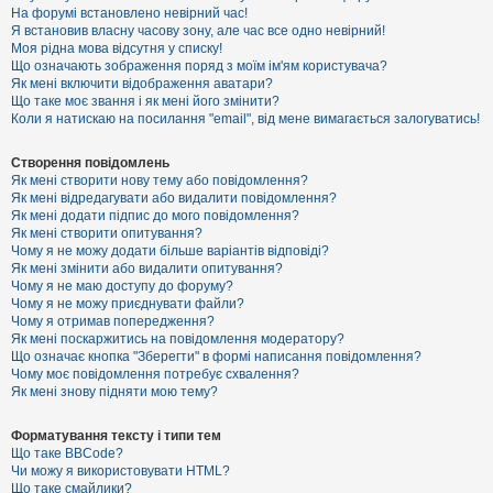
е
На форумі встановлено невірний час!
з
Я встановив власну часову зону, але час все одно невірний!
в
і
Моя рідна мова відсутня у списку!
д
Що означають зображення поряд з моїм ім'ям користувача?
п
Як мені включити відображення аватари?
о
Що таке моє звання і як мені його змінити?
в
Коли я натискаю на посилання "email", від мене вимагається залогуватись!
і
д
е
Створення повідомлень
й
Як мені створити нову тему або повідомлення?
Як мені відредагувати або видалити повідомлення?
Як мені додати підпис до мого повідомлення?
А
Як мені створити опитування?
к
Чому я не можу додати більше варіантів відповіді?
т
Як мені змінити або видалити опитування?
и
Чому я не маю доступу до форуму?
в
Чому я не можу приєднувати файли?
н
Чому я отримав попередження?
і
т
Як мені поскаржитись на повідомлення модератору?
е
Що означає кнопка "Зберегти" в формі написання повідомлення?
м
Чому моє повідомлення потребує схвалення?
и
Як мені знову підняти мою тему?
Форматування тексту і типи тем
П
Що таке BBCode?
о
Чи можу я використовувати HTML?
ш
Що таке смайлики?
у