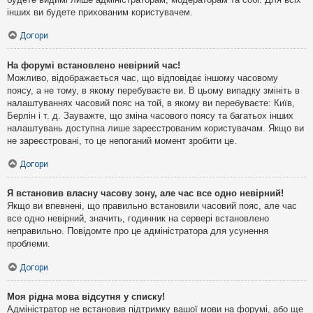
інших ви будете прихованим користувачем.
Догори
На форумі встановлено невірний час!
Можливо, відображається час, що відповідає іншому часовому
поясу, а не тому, в якому перебуваєте ви. В цьому випадку змініть в
налаштуваннях часовий пояс на той, в якому ви перебуваєте: Київ,
Берлін і т. д. Зауважте, що зміна часового поясу та багатьох інших
налаштувань доступна лише зареєстрованим користувачам. Якщо ви
не зареєстровані, то це непоганий момент зробити це.
Догори
Я встановив власну часову зону, але час все одно невірний!
Якщо ви впевнені, що правильно встановили часовий пояс, але час
все одно невірний, значить, годинник на сервері встановлено
неправильно. Повідомте про це адміністратора для усунення
проблеми.
Догори
Моя рідна мова відсутня у списку!
Адміністратор не встановив підтримку вашої мови на форумі, або ще