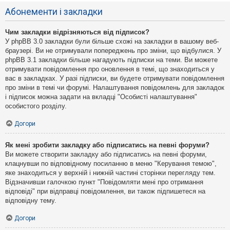
Абонементи і закладки
Чим закладки відрізняються від підписок?
У phpBB 3.0 закладки були більше схожі на закладки в вашому веб-
браузері. Ви не отримували попереджень про зміни, що відбулися. У
phpBB 3.1 закладки більше нагадують підписки на теми. Ви можете
отримувати повідомлення про оновлення в темі, що знаходиться у
вас в закладках. У разі підписки, ви будете отримувати повідомлення
про зміни в темі чи форумі. Налаштування повідомлень для закладок
і підписок можна задати на вкладці "Особисті налаштування"
особистого розділу.
Догори
Як мені зробити закладку або підписатись на певні форуми?
Ви можете створити закладку або підписатись на певні форуми,
клацнувши по відповідному посиланню в меню "Керування темою",
яке знаходиться у верхній і нижній частині сторінки перегляду тем.
Відзначивши галочкою пункт "Повідомляти мені про отримання
відповіді" при відправці повідомлення, ви також підпишетеся на
відповідну тему.
Догори