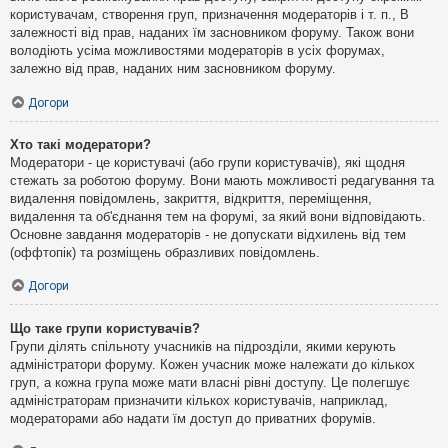
користувачам, створення груп, призначення модераторів і т. п., В
залежності від прав, наданих їм засновником форуму. Також вони
володіють усіма можливостями модераторів в усіх форумах,
залежно від прав, наданих ним засновником форуму.
Догори
Хто такі модератори?
Модератори - це користувачі (або групи користувачів), які щодня
стежать за роботою форуму. Вони мають можливості редагування та
видалення повідомлень, закриття, відкриття, переміщення,
видалення та об'єднання тем на форумі, за який вони відповідають.
Основне завдання модераторів - не допускати відхилень від тем
(оффтопік) та розміщень образливих повідомлень.
Догори
Що таке групи користувачів?
Групи ділять спільноту учасників на підрозділи, якими керують
адміністратори форуму. Кожен учасник може належати до кількох
груп, а кожна група може мати власні рівні доступу. Це полегшує
адміністраторам призначити кількох користувачів, наприклад,
модераторами або надати їм доступ до приватних форумів.