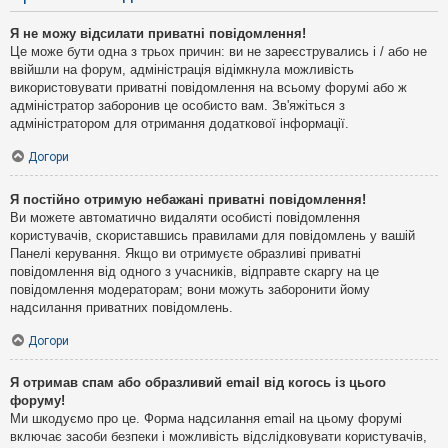
Я не можу відсилати приватні повідомлення!
Це може бути одна з трьох причин: ви не зареєструвались і / або не
ввійшли на форум, адміністрація відімкнула можливість
використовувати приватні повідомлення на всьому форумі або ж
адміністратор заборонив це особисто вам. Зв'яжіться з
адміністратором для отримання додаткової інформації.
Догори
Я постійно отримую небажані приватні повідомлення!
Ви можете автоматично видаляти особисті повідомлення
користувачів, скориставшись правилами для повідомлень у вашій
Панелі керування. Якщо ви отримуєте образливі приватні
повідомлення від одного з учасників, відправте скаргу на це
повідомлення модераторам; вони можуть заборонити йому
надсилання приватних повідомлень.
Догори
Я отримав спам або образливий email від когось із цього
форуму!
Ми шкодуємо про це. Форма надсилання email на цьому форумі
включає засоби безпеки і можливість відслідковувати користувачів,