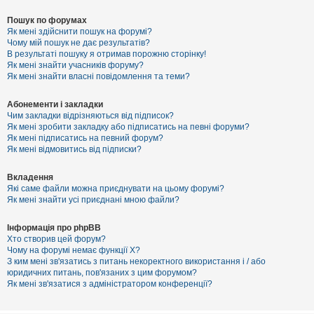
Пошук по форумах
Як мені здійснити пошук на форумі?
Чому мій пошук не дає результатів?
В результаті пошуку я отримав порожню сторінку!
Як мені знайти учасників форуму?
Як мені знайти власні повідомлення та теми?
Абонементи і закладки
Чим закладки відрізняються від підписок?
Як мені зробити закладку або підписатись на певні форуми?
Як мені підписатись на певний форум?
Як мені відмовитись від підписки?
Вкладення
Які саме файли можна приєднувати на цьому форумі?
Як мені знайти усі приєднані мною файли?
Інформація про phpBB
Хто створив цей форум?
Чому на форумі немає функції X?
З ким мені зв'язатись з питань некоректного використання і / або
юридичних питань, пов'язаних з цим форумом?
Як мені зв'язатися з адміністратором конференції?