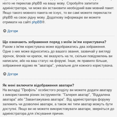
ніхто не переклав phpBB на вашу мову. Спробуйте запитати
адміністратора, чи може він встановити необхідний вам мовний пакет.
Якщо такого мовного пакета не існує, то ви самі можете перекласти
phpBB на свою рідну мову. Додаткову інформацію ви можете
отримати на сайті
phpBB
®.
Догори
Що означають зображення поряд з моїм ім'ям користувача?
Разом з ім'ям користувача може відображатись два зображення.
Одне з них може відноситись до вашого звання, зазвичай у вигляді
зірочок, блоків чи крапок, які вказують на те, скільки повідомлень ви
написали, або на ваш статус на форумі. Інше, як правило більше,
зображення відомо як "аватара", унікальне для кожного користувача.
Догори
Як мені включити відображення аватари?
На вкладці "Профіль" особистого розділу ви можете додати аватару
з використанням різних інструментів: "Галерея аватар", "Віддалена
аватара" або "Завантажувана аватара". Від адміністратора форуму
залежить чи дозволені аватари, а також які типи аватар можуть бути
доступні. Якщо ви не можете використовувати аватари, зверніться до
адміністратора для з'ясування причин.