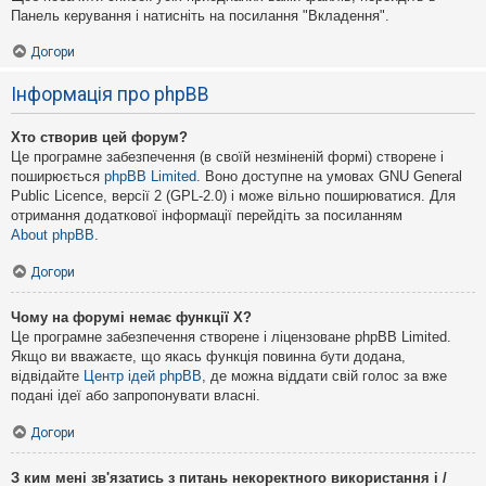
Панель керування і натисніть на посилання "Вкладення".
Догори
Інформація про phpBB
Хто створив цей форум?
Це програмне забезпечення (в своїй незміненій формі) створене і
поширюється
phpBB Limited
. Воно доступне на умовах GNU General
Public Licence, версії 2 (GPL-2.0) і може вільно поширюватися. Для
отримання додаткової інформації перейдіть за посиланням
About phpBB
.
Догори
Чому на форумі немає функції X?
Це програмне забезпечення створене і ліцензоване phpBB Limited.
Якщо ви вважаєте, що якась функція повинна бути додана,
відвідайте
Центр ідей phpBB
, де можна віддати свій голос за вже
подані ідеї або запропонувати власні.
Догори
З ким мені зв'язатись з питань некоректного використання і /