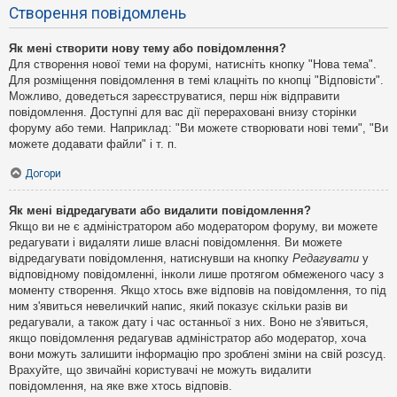
Створення повідомлень
Як мені створити нову тему або повідомлення?
Для створення нової теми на форумі, натисніть кнопку "Нова тема".
Для розміщення повідомлення в темі клацніть по кнопці "Відповісти".
Можливо, доведеться зареєструватися, перш ніж відправити
повідомлення. Доступні для вас дії перераховані внизу сторінки
форуму або теми. Наприклад: "Ви можете створювати нові теми", "Ви
можете додавати файли" і т. п.
Догори
Як мені відредагувати або видалити повідомлення?
Якщо ви не є адміністратором або модератором форуму, ви можете
редагувати і видаляти лише власні повідомлення. Ви можете
відредагувати повідомлення, натиснувши на кнопку
Редагувати
у
відповідному повідомленні, інколи лише протягом обмеженого часу з
моменту створення. Якщо хтось вже відповів на повідомлення, то під
ним з'явиться невеличкий напис, який показує скільки разів ви
редагували, а також дату і час останньої з них. Воно не з'явиться,
якщо повідомлення редагував адміністратор або модератор, хоча
вони можуть залишити інформацію про зроблені зміни на свій розсуд.
Врахуйте, що звичайні користувачі не можуть видалити
повідомлення, на яке вже хтось відповів.