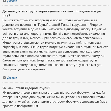
Догори
Де знаходяться групи користувачів і як мені приєднатись до
них?
Ви можете отримати інформацію про всі групи користувачів за
допомогою посилання "Групи" в вашій Панелі керування. Якщо ви
хочете вступити в одну з них, натисніть відповідну кнопку. Однак не
всі групи є загальнодоступними. Деякі з них потребують схвалення
для вступу в них, можуть бути закритими або навіть прихованими.
Якщо група є відкритою, ви можете вступити до неї, натиснувши
відповідну кнопку. Якщо група потребує схвалення в групі, ви можете
відправити запит на вступ, натиснувши відповідну кнопку. Лідер
групи повинен схвалити ваш запит в групі і може запитати, чому ви
бажаєте приєднатись. Будь ласка, не діставайте лідера групи
питаннями, чому він відхилив ваш запит на вступ, у нього можуть
бути для цього свої причини.
Догори
Як мені стати Лідером групи?
Як правило, лідерів призначають адміністратори форуму, під час їх
створення відповідної групи. Якщо ви зацікавлені у створенні групи,
для початку зв'яжіться з адміністратором форуму, відправивши йому
приватне повідомлення.