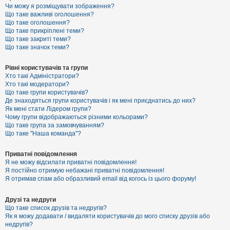
к
Чи можу я розміщувати зображення?
Що таке важливі оголошення?
Що таке оголошення?
Що таке прикріплені теми?
Д
Що таке закриті теми?
о
Що таке значок теми?
п
о
м
Рівні користувачів та групи
о
Хто такі Адміністратори?
г
Хто такі модератори?
а
Що таке групи користувачів?
Де знаходяться групи користувачів і як мені приєднатись до них?
Як мені стати Лідером групи?
Чому групи відображаються різними кольорами?
Що таке група за замовчуванням?
Що таке "Наша команда"?
Приватні повідомлення
Я не можу відсилати приватні повідомлення!
Я постійно отримую небажані приватні повідомлення!
Я отримав спам або образливий email від когось із цього форуму!
Друзі та недруги
Що таке список друзів та недругів?
Як я можу додавати / видаляти користувачів до мого списку друзів або
недругів?