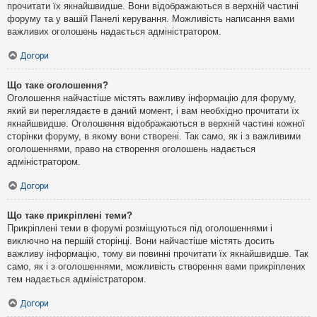
прочитати їх якнайшвидше. Вони відображаються в верхній частині
форуму та у вашій Панелі керування. Можливість написання вами
важливих оголошень надається адміністратором.
Догори
Що таке оголошення?
Оголошення найчастіше містять важливу інформацію для форуму,
який ви переглядаєте в даний момент, і вам необхідно прочитати їх
якнайшвидше. Оголошення відображаються в верхній частині кожної
сторінки форуму, в якому вони створені. Так само, як і з важливими
оголошеннями, право на створення оголошень надається
адміністратором.
Догори
Що таке прикріплені теми?
Прикріплені теми в форумі розміщуються під оголошеннями і
виключно на першій сторінці. Вони найчастіше містять досить
важливу інформацію, тому ви повинні прочитати їх якнайшвидше. Так
само, як і з оголошеннями, можливість створення вами прикріплених
тем надається адміністратором.
Догори