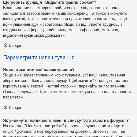
Що робить функція "Видалити файли cookie"?
Вона видаляє всі створені файли cookie, які дозволяють вам
залишатися авторизованим на цій конференції, а також виконують
інші функції, такі як відстежування прочитаних повідомлень, якщо
вони увімкнені адміністратором. Якщо ви відчуваєте труднощі з
входом на конференцію або виходом з конференції, можливо,
видалення куків може допомогти.
Догори
Параметри та налаштування
Як мені змінити мої налаштування?
Якщо ви є зареєстрованим користувачем, усі ваші налаштування
зберігаються в базі даних форуму. Щоб змінити їх, клацніть на імені
користувача у верхній частині сторінки і перейдіть за посиланням
Панель керування
. Там ви зможете змінити усі ваші налаштування та
параметри.
Догори
Як уникнути появи мого імені в списку "Хто зараз на форумі"?
На вкладці "Особисті настройки" в панелі керування ви знайдете
опцію
Приховати моє перебування на форумі
. Виберіть
Так
, і ви
будете видимі лише адміністраторам, модераторам та собі. Для всіх