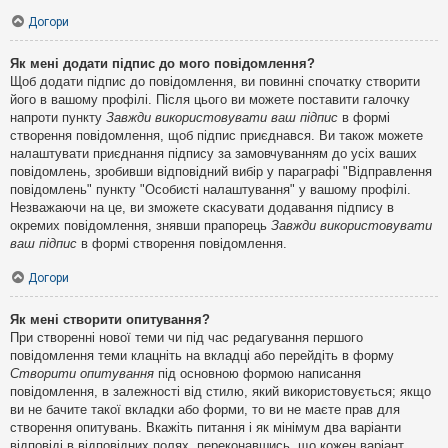
Догори
Як мені додати підпис до мого повідомлення?
Щоб додати підпис до повідомлення, ви повинні спочатку створити
його в вашому профілі. Після цього ви можете поставити галочку
напроти пункту
Завжди використовувати ваш підпис
в формі
створення повідомлення, щоб підпис приєднався. Ви також можете
налаштувати приєднання підпису за замовчуванням до усіх ваших
повідомлень, зробивши відповідний вибір у параграфі "Відправлення
повідомлень" пункту "Особисті налаштування" у вашому профілі.
Незважаючи на це, ви зможете скасувати додавання підпису в
окремих повідомлення, знявши прапорець
Завжди використовувати
ваш підпис
в формі створення повідомлення.
Догори
Як мені створити опитування?
При створенні нової теми чи під час редагування першого
повідомлення теми клацніть на вкладці або перейдіть в форму
Створити опитування
під основною формою написання
повідомлення, в залежності від стилю, який використовується; якщо
ви не бачите такої вкладки або форми, то ви не маєте прав для
створення опитувань. Вкажіть питання і як мінімум два варіанти
відповіді в відповідних полях, переконавшись, що кожен варіант