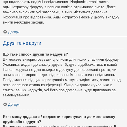
що надсилають подібні повідомлення. Надішліть email-листа
адміністратору форуму з повною копією отриманого листа. Дуже
важливо включити усі заголовки, в яких міститься детальна
інформація про відправника. Адміністратор зможе у цьому випадку
вжити необхідні заходи.
Догори
Друзі та недруги
Що таке список друзів та недругів?
Ви можете використовувати ці списки для інших учасників форуму.
Учасники, додані до списку друзів, будуть відображатись в вашій
Панелі керування для швидкого доступу до інформації про те, чи
вони зараз в мережі, і для відсилання їм приватних повідомлень.
Повідомлення від цих користувачів можуть виділятись, залежно від
встановленого стилю конференції. Якщо ви додали учасника в
список ваших недругів, усі його повідомлення буде приховано за
замовчуванням.
Догори
Як я можу додавати / видаляти користувачів до мого списку
друзів або недругів?
Ви можете додавати учасників в свої списки двома способами. В