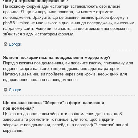
Чому я отримав попередження?
На кожному форумі адміністратори встановлюють свої власні
правила. Якщо ви порушили правила, ви можете отримати
попередження. Врахуйте, що це рішення адміністратора форуму, і
phpBB Limited не має ніякого відношення до попереджень, винесеним
на даному сайті. Якщо ви не знаєте, за що отримали попередження,
зв'яжіться з адміністратором форуму.
Догори
Як мені поскаржитись на повідомлення модератору?
Поряд з кожним повідомленням, ви побачите кнопку, призначену для
подання скарги на нього, якщо це дозволено адміністратором.
Натиснувши на неї, ви пройдете через ряд кроків, необхідних для
відправлення подання на повідомлення.
Догори
Що означає кнопка "Зберегти" в формі написання
повідомлення?
Ця кнопка дозволяє вам зберігати повідомлення для того, щоб
завершити та розмістити їх пізніше. Для того, щоб відкрити
збережене повідомлення, перейдіть в параграф "Чернетки" панелі
керування.