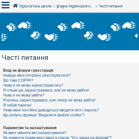
Теріологічна школа
форум Українського теріологічного товариства
Часті питання
В
х
і
д
Часті питання
Р
е
є
Вхід на форум і реєстрація
с
Навіщо мені потрібно реєструватися?
т
Що таке COPPA?
р
Чому я не можу зареєструватись?
а
Я тільки що зареєструвався, але не можу увійти!
ц
Чому я не можу увійти?
і
я
Я колись зареєструвався, але тепер не можу увійти!
Я забув пароль!
Чому мені постійно доводиться вводити ім’я і пароль?
Що робить функція "Видалити файли cookie"?
Т
е
м
Параметри та налаштування
и
Як мені змінити мої налаштування?
б
Як уникнути появи мого імені в списку "Хто зараз на форумі"?