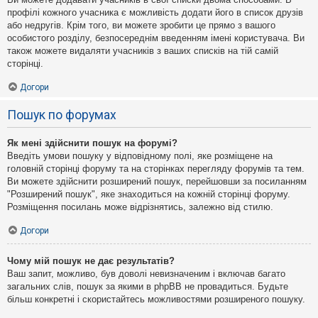
профілі кожного учасника є можливість додати його в список друзів
або недругів. Крім того, ви можете зробити це прямо з вашого
особистого розділу, безпосереднім введенням імені користувача. Ви
також можете видаляти учасників з ваших списків на тій самій
сторінці.
Догори
Пошук по форумах
Як мені здійснити пошук на форумі?
Введіть умови пошуку у відповідному полі, яке розміщене на
головній сторінці форуму та на сторінках перегляду форумів та тем.
Ви можете здійснити розширений пошук, перейшовши за посиланням
"Розширений пошук", яке знаходиться на кожній сторінці форуму.
Розміщення посилань може відрізнятись, залежно від стилю.
Догори
Чому мій пошук не дає результатів?
Ваш запит, можливо, був доволі невизначеним і включав багато
загальних слів, пошук за якими в phpBB не провадиться. Будьте
більш конкретні і скористайтесь можливостями розширеного пошуку.