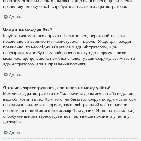
вона заблокований спам-фільтром. Якщо ви впевнені, що ви ввели
правильну адресу email, спробуйте зв'язатися з адміністратором.
Догори
Чому я не можу увійти?
Існує кілька можливих причин. Перш за все, переконайтесь, чи
правильно ви вводите ім'я користувача і пароль. Якщо дані введені
правильно, то необхідно зв'язатися з адміністратором, щоб
перевірити, чи не був вам заборонено доступ до форуму. Також
можливо, що допущена помилка в конфігурації форуму, зв'яжіться з
адміністратором для виправлення помилки.
Догори
Я колись зареєструвався, але тепер не можу увійти!
Можливо, адміністратор з якоїсь причини деактивував або видалив
ваш обліковий запис. Крім того, на багатьох форумах адміністратори
періодично видаляють користувачів, які тривалий час не писали
повідомлень, щоб зменшити розмір бази даних. Якщо це трапилось,
спробуйте ще раз зареєструватись і активніше приймати участь у
дискусіях.
Догори