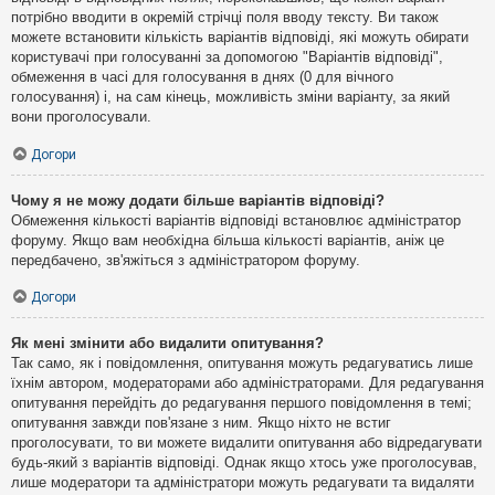
потрібно вводити в окремій стрічці поля вводу тексту. Ви також
можете встановити кількість варіантів відповіді, які можуть обирати
користувачі при голосуванні за допомогою "Варіантів відповіді",
обмеження в часі для голосування в днях (0 для вічного
голосування) і, на сам кінець, можливість зміни варіанту, за який
вони проголосували.
Догори
Чому я не можу додати більше варіантів відповіді?
Обмеження кількості варіантів відповіді встановлює адміністратор
форуму. Якщо вам необхідна більша кількості варіантів, аніж це
передбачено, зв'яжіться з адміністратором форуму.
Догори
Як мені змінити або видалити опитування?
Так само, як і повідомлення, опитування можуть редагуватись лише
їхнім автором, модераторами або адміністраторами. Для редагування
опитування перейдіть до редагування першого повідомлення в темі;
опитування завжди пов'язане з ним. Якщо ніхто не встиг
проголосувати, то ви можете видалити опитування або відредагувати
будь-який з варіантів відповіді. Однак якщо хтось уже проголосував,
лише модератори та адміністратори можуть редагувати та видаляти