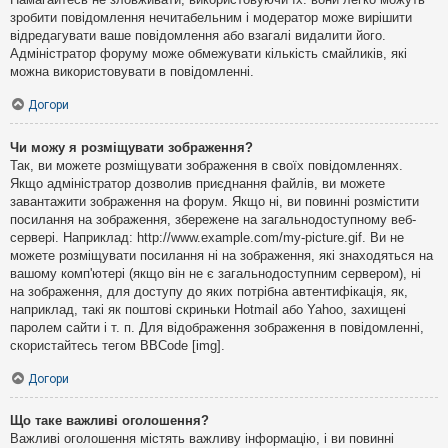
зробити повідомлення нечитабельним і модератор може вирішити
відредагувати ваше повідомлення або взагалі видалити його.
Адміністратор форуму може обмежувати кількість смайликів, які
можна використовувати в повідомленні.
Догори
Чи можу я розміщувати зображення?
Так, ви можете розміщувати зображення в своїх повідомленнях.
Якщо адміністратор дозволив приєднання файлів, ви можете
завантажити зображення на форум. Якщо ні, ви повинні розмістити
посилання на зображення, збережене на загальнодоступному веб-
сервері. Наприклад: http://www.example.com/my-picture.gif. Ви не
можете розміщувати посилання ні на зображення, які знаходяться на
вашому комп'ютері (якщо він не є загальнодоступним сервером), ні
на зображення, для доступу до яких потрібна автентифікація, як,
наприклад, такі як поштові скриньки Hotmail або Yahoo, захищені
паролем сайти і т. п. Для відображення зображення в повідомленні,
скористайтесь тегом BBCode [img].
Догори
Що таке важливі оголошення?
Важливі оголошення містять важливу інформацію, і ви повинні