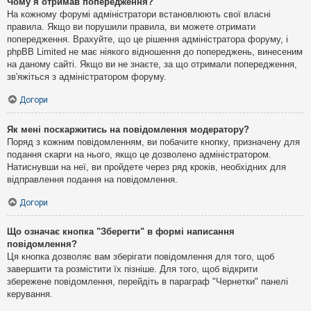
Чому я отримав попередження?
На кожному форумі адміністратори встановлюють свої власні
правила. Якщо ви порушили правила, ви можете отримати
попередження. Врахуйте, що це рішення адміністратора форуму, і
phpBB Limited не має ніякого відношення до попереджень, винесеним
на даному сайті. Якщо ви не знаєте, за що отримали попередження,
зв'яжіться з адміністратором форуму.
Догори
Як мені поскаржитись на повідомлення модератору?
Поряд з кожним повідомленням, ви побачите кнопку, призначену для
подання скарги на нього, якщо це дозволено адміністратором.
Натиснувши на неї, ви пройдете через ряд кроків, необхідних для
відправлення подання на повідомлення.
Догори
Що означає кнопка "Зберегти" в формі написання
повідомлення?
Ця кнопка дозволяє вам зберігати повідомлення для того, щоб
завершити та розмістити їх пізніше. Для того, щоб відкрити
збережене повідомлення, перейдіть в параграф "Чернетки" панелі
керування.