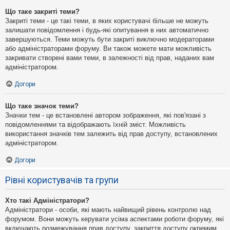
Що таке закриті теми?
Закриті теми - це такі теми, в яких користувачі більше не можуть
залишати повідомлення і будь-які опитування в них автоматично
завершуються. Теми можуть бути закриті виключно модераторами
або адміністраторами форуму. Ви також можете мати можливість
закривати створені вами теми, в залежності від прав, наданих вам
адміністратором.
Догори
Що таке значок теми?
Значки тем - це встановлені автором зображення, які пов'язані з
повідомленнями та відображають їхній зміст. Можливість
використання значків тем залежить від прав доступу, встановлених
адміністратором.
Догори
Рівні користувачів та групи
Хто такі Адміністратори?
Адміністратори - особи, які мають найвищий рівень контролю над
форумом. Вони можуть керувати усіма аспектами роботи форуму, які
включають розмежування прав доступу, закриття доступу окремим