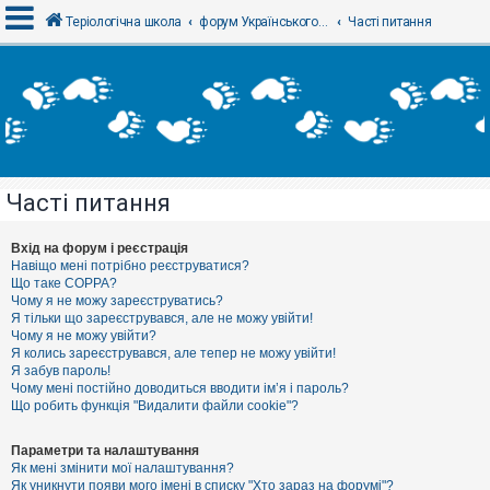
Теріологічна школа
форум Українського теріологічного товариства
Часті питання
В
х
і
д
Часті питання
Р
е
є
Вхід на форум і реєстрація
с
Навіщо мені потрібно реєструватися?
т
Що таке COPPA?
р
Чому я не можу зареєструватись?
а
Я тільки що зареєструвався, але не можу увійти!
ц
Чому я не можу увійти?
і
я
Я колись зареєструвався, але тепер не можу увійти!
Я забув пароль!
Чому мені постійно доводиться вводити ім’я і пароль?
Що робить функція "Видалити файли cookie"?
Т
е
м
Параметри та налаштування
и
Як мені змінити мої налаштування?
б
Як уникнути появи мого імені в списку "Хто зараз на форумі"?