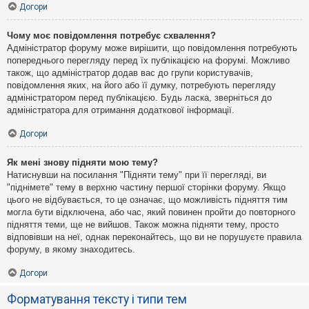
Догори
Чому моє повідомлення потребує схвалення?
Адміністратор форуму може вирішити, що повідомлення потребують
попереднього перегляду перед їх публікацією на форумі. Можливо
також, що адміністратор додав вас до групи користувачів,
повідомлення яких, на його або її думку, потребують перегляду
адміністратором перед публікацією. Будь ласка, зверніться до
адміністратора для отримання додаткової інформації.
Догори
Як мені знову підняти мою тему?
Натиснувши на посилання "Підняти тему" при її перегляді, ви
"піднімете" тему в верхню частину першої сторінки форуму. Якщо
цього не відбувається, то це означає, що можливість підняття тим
могла бути відключена, або час, який повинен пройти до повторного
підняття теми, ще не вийшов. Також можна підняти тему, просто
відповівши на неї, однак переконайтесь, що ви не порушуєте правила
форуму, в якому знаходитесь.
Догори
Форматування тексту і типи тем