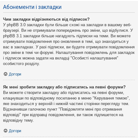
Абонементи і закладки
Чим закладки відрізняються від підписок?
У phpBB 3.0 закладки були більше схожі на закладки в вашому веб-
браузері. Ви не отримували попереджень про зміни, що відбулися. У
phpBB 3.1 закладки більше нагадують підписки на теми. Ви можете
отримувати повідомлення про оновлення в темі, що знаходиться у
вас в закладках. У разі підписки, ви будете отримувати повідомлення
про зміни в темі чи форумі. Налаштування повідомлень для закладок
і підписок можна задати на вкладці "Особисті налаштування"
особистого розділу.
Догори
Як мені зробити закладку або підписатись на певні форуми?
Ви можете створити закладку або підписатись на певні форуми,
клацнувши по відповідному посиланню в меню "Керування темою",
яке знаходиться у верхній і нижній частині сторінки перегляду тем.
Відзначивши галочкою пункт "Повідомляти мені про отримання
відповіді" при відправці повідомлення, ви також підпишетеся на
відповідну тему.
Догори