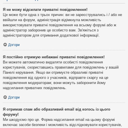
Я не можу відсилати приватні повідомлення!
Це може бути одна з трьох причин: ви не зареєструвались і / або не
ввійшли на форум, адміністрація відімкнула можливість
використовувати приватні повідомлення на всьому форумі або ж
адміністратор заборонив це особисто вам. Зв'яжіться з
адміністратором для отримання додаткової інформації.
Догори
Я постійно отримую небажані приватні повідомлення!
Ви можете автоматично видаляти особисті повідомлення
користувачів, скориставшись правилами для повідомлень у вашій
Панелі керування. Якщо ви отримуєте образливі приватні
повідомлення від одного з учасників, відправте скаргу на це
повідомлення модераторам; вони можуть заборонити йому
надсилання приватних повідомлень.
Догори
Я отримав спам або образливий email від когось із цього
форуму!
Ми шкодуємо про це. Форма надсилання email на цьому форумі
включає засоби безпеки і можливість відслідковувати користувачів,