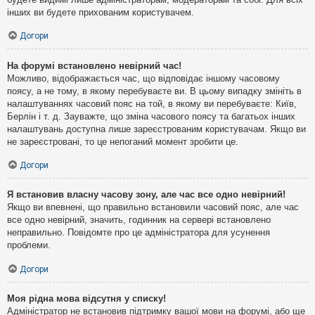
інших ви будете прихованим користувачем.
Догори
На форумі встановлено невірний час!
Можливо, відображається час, що відповідає іншому часовому
поясу, а не тому, в якому перебуваєте ви. В цьому випадку змініть в
налаштуваннях часовий пояс на той, в якому ви перебуваєте: Київ,
Берлін і т. д. Зауважте, що зміна часового поясу та багатьох інших
налаштувань доступна лише зареєстрованим користувачам. Якщо ви
не зареєстровані, то це непоганий момент зробити це.
Догори
Я встановив власну часову зону, але час все одно невірний!
Якщо ви впевнені, що правильно встановили часовий пояс, але час
все одно невірний, значить, годинник на сервері встановлено
неправильно. Повідомте про це адміністратора для усунення
проблеми.
Догори
Моя рідна мова відсутня у списку!
Адміністратор не встановив підтримку вашої мови на форумі, або ще