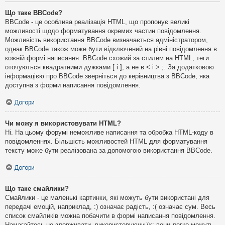
Що таке BBCode?
BBCode - це особлива реалізація HTML, що пропонує великі
можливості щодо форматування окремих частин повідомлення.
Можливість використання BBCode визначається адміністратором,
однак BBCode також може бути відключений на рівні повідомлення в
кожній формі написання. BBCode схожий за стилем на HTML, теги
оточуються квадратними дужками [ і ], а не в < і > ;. За додатковою
інформацією про BBCode зверніться до керівництва з BBCode, яка
доступна з форми написання повідомлення.
Догори
Чи можу я використовувати HTML?
Ні. На цьому форумі неможливе написання та обробка HTML-коду в
повідомленнях. Більшість можливостей HTML для форматування
тексту може бути реалізована за допомогою використання BBCode.
Догори
Що таке смайлики?
Смайлики - це маленькі картинки, які можуть бути використані для
передачі емоцій, наприклад, :) означає радість, :( означає сум. Весь
список смайликів можна побачити в формі написання повідомлення.
Намагайтесь не зловживати, використовуючи їх: вони легко можуть