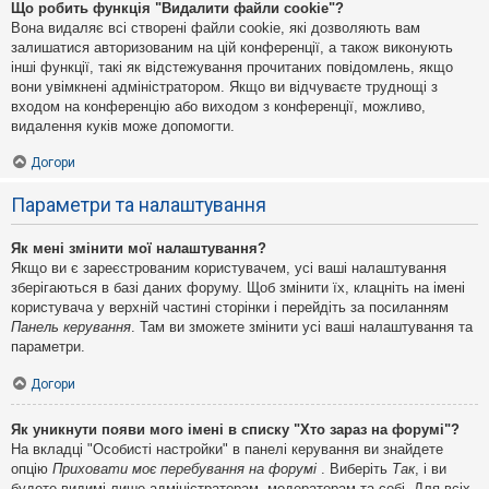
Що робить функція "Видалити файли cookie"?
Вона видаляє всі створені файли cookie, які дозволяють вам
залишатися авторизованим на цій конференції, а також виконують
інші функції, такі як відстежування прочитаних повідомлень, якщо
вони увімкнені адміністратором. Якщо ви відчуваєте труднощі з
входом на конференцію або виходом з конференції, можливо,
видалення куків може допомогти.
Догори
Параметри та налаштування
Як мені змінити мої налаштування?
Якщо ви є зареєстрованим користувачем, усі ваші налаштування
зберігаються в базі даних форуму. Щоб змінити їх, клацніть на імені
користувача у верхній частині сторінки і перейдіть за посиланням
Панель керування
. Там ви зможете змінити усі ваші налаштування та
параметри.
Догори
Як уникнути появи мого імені в списку "Хто зараз на форумі"?
На вкладці "Особисті настройки" в панелі керування ви знайдете
опцію
Приховати моє перебування на форумі
. Виберіть
Так
, і ви
будете видимі лише адміністраторам, модераторам та собі. Для всіх