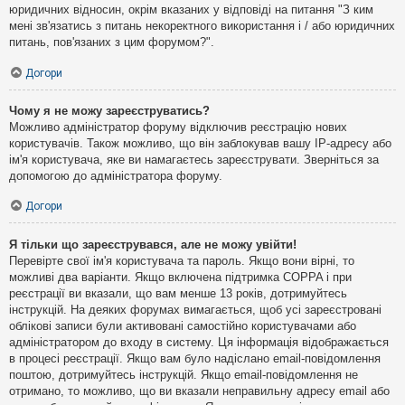
юридичних відносин, окрім вказаних у відповіді на питання "З ким
мені зв'язатись з питань некоректного використання і / або юридичних
питань, пов'язаних з цим форумом?".
Догори
Чому я не можу зареєструватись?
Можливо адміністратор форуму відключив реєстрацію нових
користувачів. Також можливо, що він заблокував вашу IP-адресу або
ім'я користувача, яке ви намагаєтесь зареєструвати. Зверніться за
допомогою до адміністратора форуму.
Догори
Я тільки що зареєструвався, але не можу увійти!
Перевірте свої ім'я користувача та пароль. Якщо вони вірні, то
можливі два варіанти. Якщо включена підтримка COPPA і при
реєстрації ви вказали, що вам менше 13 років, дотримуйтесь
інструкцій. На деяких форумах вимагається, щоб усі зареєстровані
облікові записи були активовані самостійно користувачами або
адміністратором до входу в систему. Ця інформація відображається
в процесі реєстрації. Якщо вам було надіслано email-повідомлення
поштою, дотримуйтесь інструкцій. Якщо email-повідомлення не
отримано, то можливо, що ви вказали неправильну адресу email або