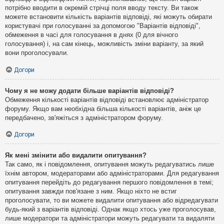
потрібно вводити в окремій стрічці поля вводу тексту. Ви також
можете встановити кількість варіантів відповіді, які можуть обирати
користувачі при голосуванні за допомогою "Варіантів відповіді",
обмеження в часі для голосування в днях (0 для вічного
голосування) і, на сам кінець, можливість зміни варіанту, за який
вони проголосували.
Догори
Чому я не можу додати більше варіантів відповіді?
Обмеження кількості варіантів відповіді встановлює адміністратор
форуму. Якщо вам необхідна більша кількості варіантів, аніж це
передбачено, зв'яжіться з адміністратором форуму.
Догори
Як мені змінити або видалити опитування?
Так само, як і повідомлення, опитування можуть редагуватись лише
їхнім автором, модераторами або адміністраторами. Для редагування
опитування перейдіть до редагування першого повідомлення в темі;
опитування завжди пов'язане з ним. Якщо ніхто не встиг
проголосувати, то ви можете видалити опитування або відредагувати
будь-який з варіантів відповіді. Однак якщо хтось уже проголосував,
лише модератори та адміністратори можуть редагувати та видаляти