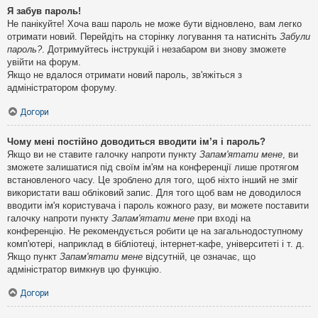
Я забув пароль!
Не панікуйте! Хоча ваш пароль не може бути відновлено, вам легко
отримати новий. Перейдіть на сторінку логування та натисніть
Забули
пароль?
. Дотримуйтесь інструкцій і незабаром ви знову зможете
увійти на форум.
Якщо не вдалося отримати новий пароль, зв'яжіться з
адміністратором форуму.
Догори
Чому мені постійно доводиться вводити ім’я і пароль?
Якщо ви не ставите галочку напроти пункту
Запам'ятати мене
, ви
зможете залишатися під своїм ім'ям на конференції лише протягом
встановленого часу. Це зроблено для того, щоб ніхто інший не зміг
використати ваш обліковий запис. Для того щоб вам не доводилося
вводити ім'я користувача і пароль кожного разу, ви можете поставити
галочку напроти пункту
Запам'ятати мене
при вході на
конференцію. Не рекомендується робити це на загальнодоступному
комп'ютері, наприклад в бібліотеці, інтернет-кафе, університеті і т. д.
Якщо пункт
Запам'ятати мене
відсутній, це означає, що
адміністратор вимкнув цю функцію.
Догори