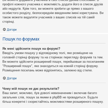
профілі кожного учасника є можливість додати його в список друзів
або недругів. Крім того, ви можете зробити це прямо з вашого
особистого розділу, безпосереднім введенням імені користувача. Ви
також можете видаляти учасників з ваших списків на тій самій
сторінці.
Догори
Пошук по форумах
Як мені здійснити пошук на форумі?
Введіть умови пошуку у відповідному полі, яке розміщене на
головній сторінці форуму та на сторінках перегляду форумів та тем.
Ви можете здійснити розширений пошук, перейшовши за посиланням
"Розширений пошук", яке знаходиться на кожній сторінці форуму.
Розміщення посилань може відрізнятись, залежно від стилю.
Догори
Чому мій пошук не дає результатів?
Ваш запит, можливо, був доволі невизначеним і включав багато
загальних слів, пошук за якими в phpBB не провадиться. Будьте
більш конкретні і скористайтесь можливостями розширеного пошуку.