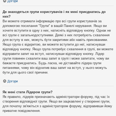
Догори
Де знаходяться групи користувачів і як мені приєднатись до
них?
Ви можете отримати інформацію про всі групи користувачів за
допомогою посилання "Групи" в вашій Панелі керування. Якщо ви
хочете вступити в одну з них, натисніть відповідну кнопку. Однак не
всі групи є загальнодоступними. Деякі з них потребують схвалення
для вступу в них, можуть бути закритими або навіть прихованими.
Якщо група є відкритою, ви можете вступити до неї, натиснувши
відповідну кнопку. Якщо група потребує схвалення в групі, ви можете
відправити запит на вступ, натиснувши відповідну кнопку. Лідер
групи повинен схвалити ваш запит в групі і може запитати, чому ви
бажаєте приєднатись. Будь ласка, не діставайте лідера групи
питаннями, чому він відхилив ваш запит на вступ, у нього можуть
бути для цього свої причини.
Догори
Як мені стати Лідером групи?
Як правило, лідерів призначають адміністратори форуму, під час їх
створення відповідної групи. Якщо ви зацікавлені у створенні групи,
для початку зв'яжіться з адміністратором форуму, відправивши йому
приватне повідомлення.