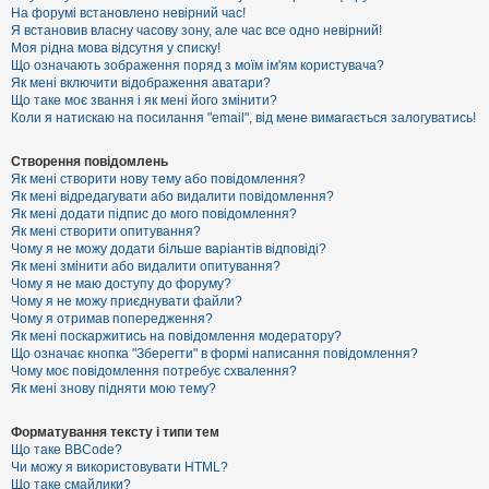
е
На форумі встановлено невірний час!
з
Я встановив власну часову зону, але час все одно невірний!
в
і
Моя рідна мова відсутня у списку!
д
Що означають зображення поряд з моїм ім'ям користувача?
п
Як мені включити відображення аватари?
о
Що таке моє звання і як мені його змінити?
в
Коли я натискаю на посилання "email", від мене вимагається залогуватись!
і
д
е
Створення повідомлень
й
Як мені створити нову тему або повідомлення?
Як мені відредагувати або видалити повідомлення?
Як мені додати підпис до мого повідомлення?
А
Як мені створити опитування?
к
Чому я не можу додати більше варіантів відповіді?
т
Як мені змінити або видалити опитування?
и
Чому я не маю доступу до форуму?
в
Чому я не можу приєднувати файли?
н
Чому я отримав попередження?
і
т
Як мені поскаржитись на повідомлення модератору?
е
Що означає кнопка "Зберегти" в формі написання повідомлення?
м
Чому моє повідомлення потребує схвалення?
и
Як мені знову підняти мою тему?
Форматування тексту і типи тем
П
Що таке BBCode?
о
Чи можу я використовувати HTML?
ш
Що таке смайлики?
у