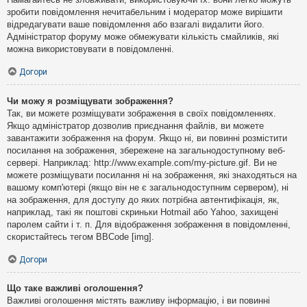
зробити повідомлення нечитабельним і модератор може вирішити
відредагувати ваше повідомлення або взагалі видалити його.
Адміністратор форуму може обмежувати кількість смайликів, які
можна використовувати в повідомленні.
Догори
Чи можу я розміщувати зображення?
Так, ви можете розміщувати зображення в своїх повідомленнях.
Якщо адміністратор дозволив приєднання файлів, ви можете
завантажити зображення на форум. Якщо ні, ви повинні розмістити
посилання на зображення, збережене на загальнодоступному веб-
сервері. Наприклад: http://www.example.com/my-picture.gif. Ви не
можете розміщувати посилання ні на зображення, які знаходяться на
вашому комп'ютері (якщо він не є загальнодоступним сервером), ні
на зображення, для доступу до яких потрібна автентифікація, як,
наприклад, такі як поштові скриньки Hotmail або Yahoo, захищені
паролем сайти і т. п. Для відображення зображення в повідомленні,
скористайтесь тегом BBCode [img].
Догори
Що таке важливі оголошення?
Важливі оголошення містять важливу інформацію, і ви повинні