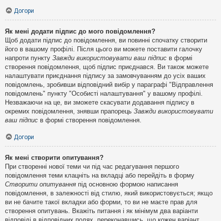
Догори
Як мені додати підпис до мого повідомлення?
Щоб додати підпис до повідомлення, ви повинні спочатку створити
його в вашому профілі. Після цього ви можете поставити галочку
напроти пункту
Завжди використовувати ваш підпис
в формі
створення повідомлення, щоб підпис приєднався. Ви також можете
налаштувати приєднання підпису за замовчуванням до усіх ваших
повідомлень, зробивши відповідний вибір у параграфі "Відправлення
повідомлень" пункту "Особисті налаштування" у вашому профілі.
Незважаючи на це, ви зможете скасувати додавання підпису в
окремих повідомлення, знявши прапорець
Завжди використовувати
ваш підпис
в формі створення повідомлення.
Догори
Як мені створити опитування?
При створенні нової теми чи під час редагування першого
повідомлення теми клацніть на вкладці або перейдіть в форму
Створити опитування
під основною формою написання
повідомлення, в залежності від стилю, який використовується; якщо
ви не бачите такої вкладки або форми, то ви не маєте прав для
створення опитувань. Вкажіть питання і як мінімум два варіанти
відповіді в відповідних полях, переконавшись, що кожен варіант