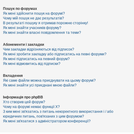
Пошук по форумах
Як мені здійснити пошук на форумі?
Чому мій пошук не дає результатів?
В результаті пошуку я отримав порожню сторінку!
Як мені знайти учасників форуму?
Як мені знайти власні повідомлення та теми?
Абонементи і закладки
Чим закладки відрізняються від підписок?
Як мені зробити закладку або підписатись на певні форуми?
Як мені підписатись на певний форум?
Як мені відмовитись від підписки?
Вкладення
Які саме файли можна приєднувати на цьому форумі?
Як мені знайти усі приєднані мною файли?
Інформація про phpBB
Хто створив цей форум?
Чому на форумі немає функції X?
З ким мені зв'язатись з питань некоректного використання і / або
юридичних питань, пов'язаних з цим форумом?
Як мені зв'язатися з адміністратором конференції?