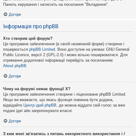
Панель керування і натисніть на посилання "Вкладення".
Догори
Інформація про phpBB
Хто створив цей форум?
Це програмне забезпечення (в своїй незміненій формі) створене і
поширюється
phpBB Limited
. Воно доступне на умовах GNU General
Public Licence, версії 2 (GPL-2.0) і може вільно поширюватися. Для
отримання додаткової інформації перейдіть за посиланням
About phpBB
.
Догори
Чому на форумі немає функції X?
Це програмне забезпечення створене і ліцензоване phpBB Limited.
Якщо ви вважаєте, що якась функція повинна бути додана,
відвідайте
Центр ідей phpBB
, де можна віддати свій голос за вже
подані ідеї або запропонувати власні.
Догори
З ким мені зв'язатись з питань некоректного використання і /