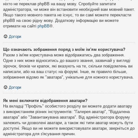
ніхто не переклав phpBB на вашу мову. Спробуйте запитати
адміністратора, чи може він встановити необхідний вам мовний пакет.
Якщо такого мовного пакета не існує, то ви самі можете перекласти
phpBB на свою рідну мову. Додаткову інформацію ви можете
отримати на сайті
phpBB
®.
Догори
Що означають зображення поряд з моїм ім'ям користувача?
Разом з ім'ям користувача може відображатись два зображення.
Одне з них може відноситись до вашого звання, зазвичай у вигляді
зірочок, блоків чи крапок, які вказують на те, скільки повідомлень ви
написали, або на ваш статус на форумі. Інше, як правило більше,
зображення відомо як "аватара", унікальне для кожного користувача.
Догори
Як мені включити відображення аватари?
На вкладці "Профіль" особистого розділу ви можете додати аватару
з використанням різних інструментів: "Галерея аватар", "Віддалена
аватара" або "Завантажувана аватара". Від адміністратора форуму
залежить чи дозволені аватари, а також які типи аватар можуть бути
доступні. Якщо ви не можете використовувати аватари, зверніться до
адміністратора для з'ясування причин.