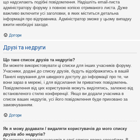
що надсилають подібні повідомлення. Надішліть email-листа
адміністратору форуму з повною копією отриманого листа. Дуже
важливо включити усі заголовки, в яких міститься детальна
інформація про відправника. Адміністратор зможе у цьому випадку
вжити необхідні заходи.
Догори
Друзі та недруги
Що таке список друзів та недругів?
Ви можете використовувати ці списки для інших учасників форуму.
Учасники, додані до списку друзів, будуть відображатись в вашій
Панелі керування для швидкого доступу до інформації про те, чи
вони зараз в мережі, і для відсилання їм приватних повідомлень.
Повідомлення від цих користувачів можуть виділятись, залежно від
встановленого стилю конференції. Якщо ви додали учасника в
список ваших недругів, усі його повідомлення буде приховано за
замовчуванням.
Догори
Як я можу додавати / видаляти користувачів до мого списку
друзів або недругів?
Ви можете додавати учасників в свої списки двома способами. В