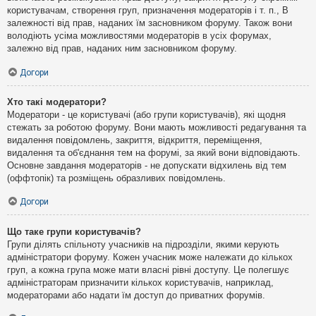
користувачам, створення груп, призначення модераторів і т. п., В
залежності від прав, наданих їм засновником форуму. Також вони
володіють усіма можливостями модераторів в усіх форумах,
залежно від прав, наданих ним засновником форуму.
Догори
Хто такі модератори?
Модератори - це користувачі (або групи користувачів), які щодня
стежать за роботою форуму. Вони мають можливості редагування та
видалення повідомлень, закриття, відкриття, переміщення,
видалення та об'єднання тем на форумі, за який вони відповідають.
Основне завдання модераторів - не допускати відхилень від тем
(оффтопік) та розміщень образливих повідомлень.
Догори
Що таке групи користувачів?
Групи ділять спільноту учасників на підрозділи, якими керують
адміністратори форуму. Кожен учасник може належати до кількох
груп, а кожна група може мати власні рівні доступу. Це полегшує
адміністраторам призначити кількох користувачів, наприклад,
модераторами або надати їм доступ до приватних форумів.