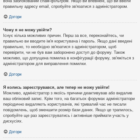
вона заблокований спам-фільтром. Якщо ви впевнені, що ви ввели
правильну адресу email, спробуйте зв'язатися з адміністратором.
Догори
Чому я не можу увійти?
Існує кілька можливих причин. Перш за все, переконайтесь, чи
правильно ви вводите ім'я користувача і пароль. Якщо дані введені
правильно, то необхідно зв'язатися з адміністратором, щоб
перевірити, чи не був вам заборонено доступ до форуму. Також
можливо, що допущена помилка в конфігурації форуму, зв'яжіться з
адміністратором для виправлення помилки.
Догори
Я колись зареєструвався, але тепер не можу увійти!
Можливо, адміністратор з якоїсь причини деактивував або видалив
ваш обліковий запис. Крім того, на багатьох форумах адміністратори
періодично видаляють користувачів, які тривалий час не писали
повідомлень, щоб зменшити розмір бази даних. Якщо це трапилось,
спробуйте ще раз зареєструватись і активніше приймати участь у
дискусіях.
Догори