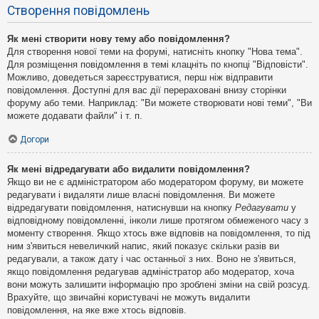
Створення повідомлень
Як мені створити нову тему або повідомлення?
Для створення нової теми на форумі, натисніть кнопку "Нова тема".
Для розміщення повідомлення в темі клацніть по кнопці "Відповісти".
Можливо, доведеться зареєструватися, перш ніж відправити
повідомлення. Доступні для вас дії перераховані внизу сторінки
форуму або теми. Наприклад: "Ви можете створювати нові теми", "Ви
можете додавати файли" і т. п.
Догори
Як мені відредагувати або видалити повідомлення?
Якщо ви не є адміністратором або модератором форуму, ви можете
редагувати і видаляти лише власні повідомлення. Ви можете
відредагувати повідомлення, натиснувши на кнопку
Редагувати
у
відповідному повідомленні, інколи лише протягом обмеженого часу з
моменту створення. Якщо хтось вже відповів на повідомлення, то під
ним з'явиться невеличкий напис, який показує скільки разів ви
редагували, а також дату і час останньої з них. Воно не з'явиться,
якщо повідомлення редагував адміністратор або модератор, хоча
вони можуть залишити інформацію про зроблені зміни на свій розсуд.
Врахуйте, що звичайні користувачі не можуть видалити
повідомлення, на яке вже хтось відповів.