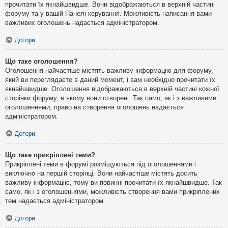
прочитати їх якнайшвидше. Вони відображаються в верхній частині
форуму та у вашій Панелі керування. Можливість написання вами
важливих оголошень надається адміністратором.
Догори
Що таке оголошення?
Оголошення найчастіше містять важливу інформацію для форуму,
який ви переглядаєте в даний момент, і вам необхідно прочитати їх
якнайшвидше. Оголошення відображаються в верхній частині кожної
сторінки форуму, в якому вони створені. Так само, як і з важливими
оголошеннями, право на створення оголошень надається
адміністратором.
Догори
Що таке прикріплені теми?
Прикріплені теми в форумі розміщуються під оголошеннями і
виключно на першій сторінці. Вони найчастіше містять досить
важливу інформацію, тому ви повинні прочитати їх якнайшвидше. Так
само, як і з оголошеннями, можливість створення вами прикріплених
тем надається адміністратором.
Догори