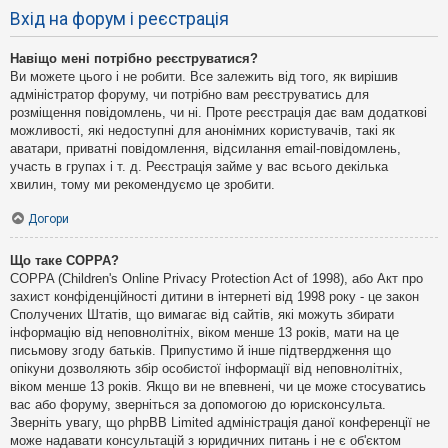
Вхід на форум і реєстрація
Навіщо мені потрібно реєструватися?
Ви можете цього і не робити. Все залежить від того, як вирішив
адміністратор форуму, чи потрібно вам реєструватись для
розміщення повідомлень, чи ні. Проте реєстрація дає вам додаткові
можливості, які недоступні для анонімних користувачів, такі як
аватари, приватні повідомлення, відсилання email-повідомлень,
участь в групах і т. д. Реєстрація займе у вас всього декілька
хвилин, тому ми рекомендуємо це зробити.
Догори
Що таке COPPA?
COPPA (Children's Online Privacy Protection Act of 1998), або Акт про
захист конфіденційності дитини в інтернеті від 1998 року - це закон
Сполучених Штатів, що вимагає від сайтів, які можуть збирати
інформацію від неповнолітніх, віком менше 13 років, мати на це
письмову згоду батьків. Припустимо й інше підтвердження що
опікуни дозволяють збір особистої інформації від неповнолітніх,
віком менше 13 років. Якщо ви не впевнені, чи це може стосуватись
вас або форуму, зверніться за допомогою до юрисконсульта.
Зверніть увагу, що phpBB Limited адміністрація даної конференції не
може надавати консультацій з юридичних питань і не є об'єктом