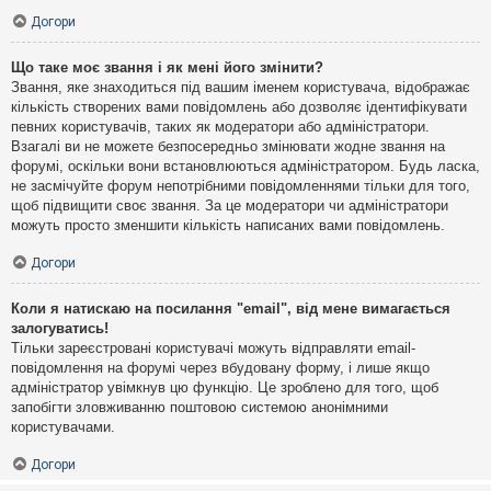
Догори
Що таке моє звання і як мені його змінити?
Звання, яке знаходиться під вашим іменем користувача, відображає
кількість створених вами повідомлень або дозволяє ідентифікувати
певних користувачів, таких як модератори або адміністратори.
Взагалі ви не можете безпосередньо змінювати жодне звання на
форумі, оскільки вони встановлюються адміністратором. Будь ласка,
не засмічуйте форум непотрібними повідомленнями тільки для того,
щоб підвищити своє звання. За це модератори чи адміністратори
можуть просто зменшити кількість написаних вами повідомлень.
Догори
Коли я натискаю на посилання "email", від мене вимагається
залогуватись!
Тільки зареєстровані користувачі можуть відправляти email-
повідомлення на форумі через вбудовану форму, і лише якщо
адміністратор увімкнув цю функцію. Це зроблено для того, щоб
запобігти зловживанню поштовою системою анонімними
користувачами.
Догори