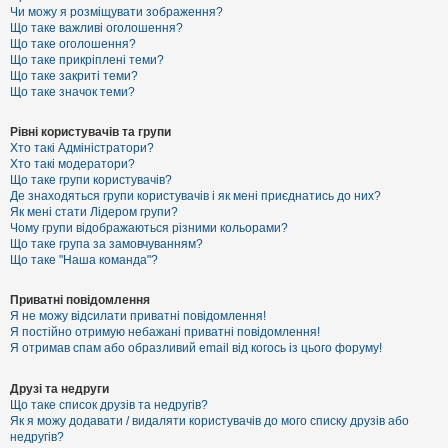
к
Чи можу я розміщувати зображення?
Що таке важливі оголошення?
Що таке оголошення?
Що таке прикріплені теми?
Д
Що таке закриті теми?
о
Що таке значок теми?
п
о
м
Рівні користувачів та групи
о
Хто такі Адміністратори?
г
Хто такі модератори?
а
Що таке групи користувачів?
Де знаходяться групи користувачів і як мені приєднатись до них?
Як мені стати Лідером групи?
Чому групи відображаються різними кольорами?
Що таке група за замовчуванням?
Що таке "Наша команда"?
Приватні повідомлення
Я не можу відсилати приватні повідомлення!
Я постійно отримую небажані приватні повідомлення!
Я отримав спам або образливий email від когось із цього форуму!
Друзі та недруги
Що таке список друзів та недругів?
Як я можу додавати / видаляти користувачів до мого списку друзів або
недругів?