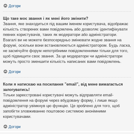
Догори
Що таке моє звання і як мені його змінити?
Звання, яке знаходиться під вашим іменем користувача, відображає
кількість створених вами повідомлень або дозволяє ідентифікувати
певних користувачів, таких як модератори або адміністратори.
Взагалі ви не можете безпосередньо змінювати жодне звання на
форумі, оскільки вони встановлюються адміністратором. Будь ласка,
не засмічуйте форум непотрібними повідомленнями тільки для того,
щоб підвищити своє звання. За це модератори чи адміністратори
можуть просто зменшити кількість написаних вами повідомлень.
Догори
Коли я натискаю на посилання "email", від мене вимагається
залогуватись!
Тільки зареєстровані користувачі можуть відправляти email-
повідомлення на форумі через вбудовану форму, і лише якщо
адміністратор увімкнув цю функцію. Це зроблено для того, щоб
запобігти зловживанню поштовою системою анонімними
користувачами.
Догори