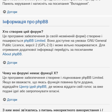
Панель керування і натисніть на посилання "Вкладення".
Догори
Інформація про phpBB
Хто створив цей форум?
Це програмне забезпечення (в своїй незміненій формі) створене і
поширюється
phpBB Limited
. Воно доступне на умовах GNU General
Public Licence, версії 2 (GPL-2.0) і може вільно поширюватися. Для
отримання додаткової інформації перейдіть за посиланням
About phpBB
.
Догори
Чому на форумі немає функції X?
Це програмне забезпечення створене і ліцензоване phpBB Limited.
Якщо ви вважаєте, що якась функція повинна бути додана,
відвідайте
Центр ідей phpBB
, де можна віддати свій голос за вже
подані ідеї або запропонувати власні.
Догори
З ким мені зв'язатись з питань некоректного використання і /