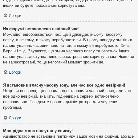
інших ви будете прихованим користувачем.
Догори
На форумі встановлено невірний час!
Можливо, відображається час, що відповідає іншому часовому
поясу, а не тому, в якому перебуваєте ви. В цьому випадку змініть в
налаштуваннях часовий пояс на той, в якому ви перебуваєте: Київ,
Берлін і т. д. Зауважте, що зміна часового поясу та багатьох інших
налаштувань доступна лише зареєстрованим користувачам. Якщо ви
не зареєстровані, то це непоганий момент зробити це.
Догори
Я встановив власну часову зону, але час все одно невірний!
Якщо ви впевнені, що правильно встановили часовий пояс, але час
все одно невірний, значить, годинник на сервері встановлено
неправильно. Повідомте про це адміністратора для усунення
проблеми.
Догори
Моя рідна мова відсутня у списку!
Адміністратор не встановив підтримку вашої мови на форумі, або ще