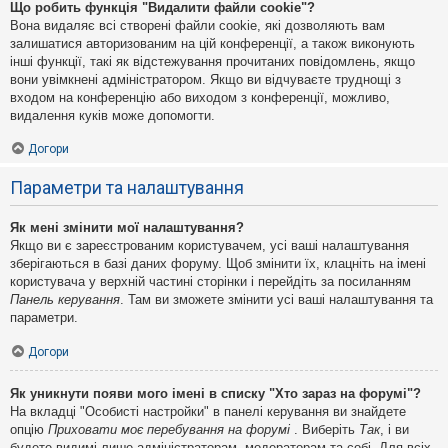
Що робить функція "Видалити файли cookie"?
Вона видаляє всі створені файли cookie, які дозволяють вам
залишатися авторизованим на цій конференції, а також виконують
інші функції, такі як відстежування прочитаних повідомлень, якщо
вони увімкнені адміністратором. Якщо ви відчуваєте труднощі з
входом на конференцію або виходом з конференції, можливо,
видалення куків може допомогти.
Догори
Параметри та налаштування
Як мені змінити мої налаштування?
Якщо ви є зареєстрованим користувачем, усі ваші налаштування
зберігаються в базі даних форуму. Щоб змінити їх, клацніть на імені
користувача у верхній частині сторінки і перейдіть за посиланням
Панель керування
. Там ви зможете змінити усі ваші налаштування та
параметри.
Догори
Як уникнути появи мого імені в списку "Хто зараз на форумі"?
На вкладці "Особисті настройки" в панелі керування ви знайдете
опцію
Приховати моє перебування на форумі
. Виберіть
Так
, і ви
будете видимі лише адміністраторам, модераторам та собі. Для всіх