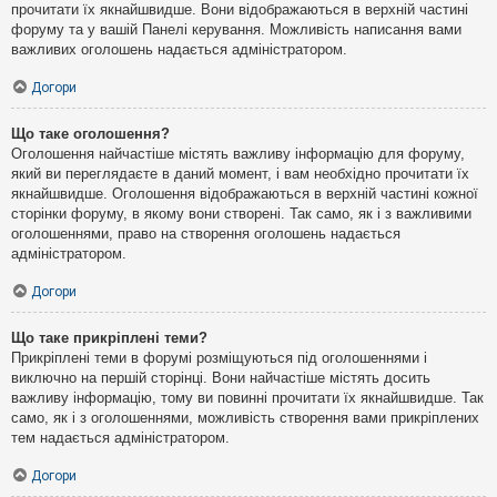
прочитати їх якнайшвидше. Вони відображаються в верхній частині
форуму та у вашій Панелі керування. Можливість написання вами
важливих оголошень надається адміністратором.
Догори
Що таке оголошення?
Оголошення найчастіше містять важливу інформацію для форуму,
який ви переглядаєте в даний момент, і вам необхідно прочитати їх
якнайшвидше. Оголошення відображаються в верхній частині кожної
сторінки форуму, в якому вони створені. Так само, як і з важливими
оголошеннями, право на створення оголошень надається
адміністратором.
Догори
Що таке прикріплені теми?
Прикріплені теми в форумі розміщуються під оголошеннями і
виключно на першій сторінці. Вони найчастіше містять досить
важливу інформацію, тому ви повинні прочитати їх якнайшвидше. Так
само, як і з оголошеннями, можливість створення вами прикріплених
тем надається адміністратором.
Догори