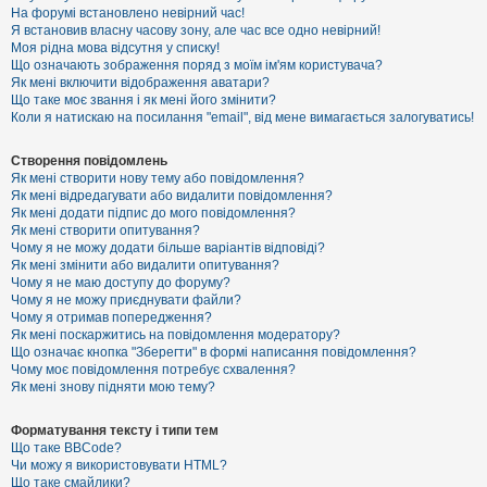
е
На форумі встановлено невірний час!
з
Я встановив власну часову зону, але час все одно невірний!
в
і
Моя рідна мова відсутня у списку!
д
Що означають зображення поряд з моїм ім'ям користувача?
п
Як мені включити відображення аватари?
о
Що таке моє звання і як мені його змінити?
в
Коли я натискаю на посилання "email", від мене вимагається залогуватись!
і
д
е
Створення повідомлень
й
Як мені створити нову тему або повідомлення?
Як мені відредагувати або видалити повідомлення?
Як мені додати підпис до мого повідомлення?
А
Як мені створити опитування?
к
Чому я не можу додати більше варіантів відповіді?
т
Як мені змінити або видалити опитування?
и
Чому я не маю доступу до форуму?
в
Чому я не можу приєднувати файли?
н
Чому я отримав попередження?
і
т
Як мені поскаржитись на повідомлення модератору?
е
Що означає кнопка "Зберегти" в формі написання повідомлення?
м
Чому моє повідомлення потребує схвалення?
и
Як мені знову підняти мою тему?
Форматування тексту і типи тем
П
Що таке BBCode?
о
Чи можу я використовувати HTML?
ш
Що таке смайлики?
у