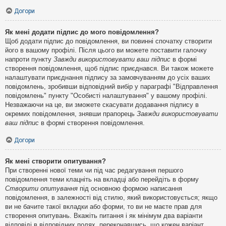
Догори
Як мені додати підпис до мого повідомлення?
Щоб додати підпис до повідомлення, ви повинні спочатку створити
його в вашому профілі. Після цього ви можете поставити галочку
напроти пункту
Завжди використовувати ваш підпис
в формі
створення повідомлення, щоб підпис приєднався. Ви також можете
налаштувати приєднання підпису за замовчуванням до усіх ваших
повідомлень, зробивши відповідний вибір у параграфі "Відправлення
повідомлень" пункту "Особисті налаштування" у вашому профілі.
Незважаючи на це, ви зможете скасувати додавання підпису в
окремих повідомлення, знявши прапорець
Завжди використовувати
ваш підпис
в формі створення повідомлення.
Догори
Як мені створити опитування?
При створенні нової теми чи під час редагування першого
повідомлення теми клацніть на вкладці або перейдіть в форму
Створити опитування
під основною формою написання
повідомлення, в залежності від стилю, який використовується; якщо
ви не бачите такої вкладки або форми, то ви не маєте прав для
створення опитувань. Вкажіть питання і як мінімум два варіанти
відповіді в відповідних полях, переконавшись, що кожен варіант