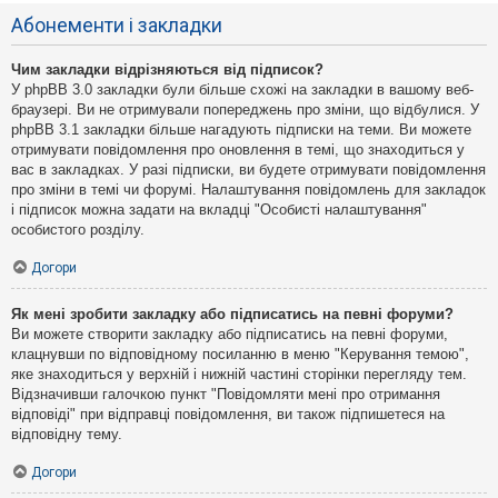
Абонементи і закладки
Чим закладки відрізняються від підписок?
У phpBB 3.0 закладки були більше схожі на закладки в вашому веб-
браузері. Ви не отримували попереджень про зміни, що відбулися. У
phpBB 3.1 закладки більше нагадують підписки на теми. Ви можете
отримувати повідомлення про оновлення в темі, що знаходиться у
вас в закладках. У разі підписки, ви будете отримувати повідомлення
про зміни в темі чи форумі. Налаштування повідомлень для закладок
і підписок можна задати на вкладці "Особисті налаштування"
особистого розділу.
Догори
Як мені зробити закладку або підписатись на певні форуми?
Ви можете створити закладку або підписатись на певні форуми,
клацнувши по відповідному посиланню в меню "Керування темою",
яке знаходиться у верхній і нижній частині сторінки перегляду тем.
Відзначивши галочкою пункт "Повідомляти мені про отримання
відповіді" при відправці повідомлення, ви також підпишетеся на
відповідну тему.
Догори