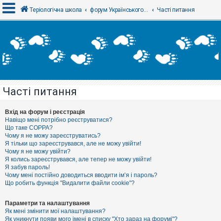
Теріологічна школа
форум Українського теріологічного товариства
Часті питання
В
х
і
д
Часті питання
Р
е
є
Вхід на форум і реєстрація
с
Навіщо мені потрібно реєструватися?
т
Що таке COPPA?
р
Чому я не можу зареєструватись?
а
Я тільки що зареєструвався, але не можу увійти!
ц
Чому я не можу увійти?
і
я
Я колись зареєструвався, але тепер не можу увійти!
Я забув пароль!
Чому мені постійно доводиться вводити ім’я і пароль?
Що робить функція "Видалити файли cookie"?
Т
е
м
Параметри та налаштування
и
Як мені змінити мої налаштування?
б
Як уникнути появи мого імені в списку "Хто зараз на форумі"?