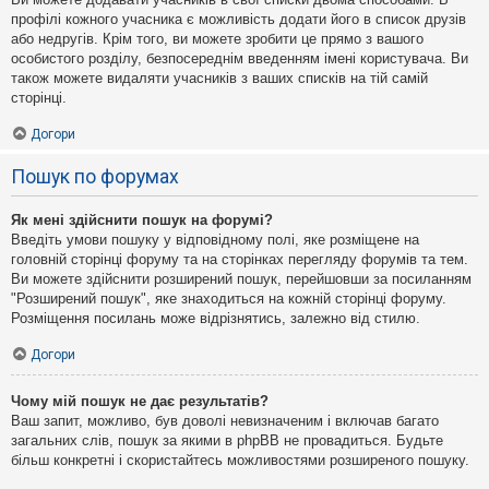
профілі кожного учасника є можливість додати його в список друзів
або недругів. Крім того, ви можете зробити це прямо з вашого
особистого розділу, безпосереднім введенням імені користувача. Ви
також можете видаляти учасників з ваших списків на тій самій
сторінці.
Догори
Пошук по форумах
Як мені здійснити пошук на форумі?
Введіть умови пошуку у відповідному полі, яке розміщене на
головній сторінці форуму та на сторінках перегляду форумів та тем.
Ви можете здійснити розширений пошук, перейшовши за посиланням
"Розширений пошук", яке знаходиться на кожній сторінці форуму.
Розміщення посилань може відрізнятись, залежно від стилю.
Догори
Чому мій пошук не дає результатів?
Ваш запит, можливо, був доволі невизначеним і включав багато
загальних слів, пошук за якими в phpBB не провадиться. Будьте
більш конкретні і скористайтесь можливостями розширеного пошуку.