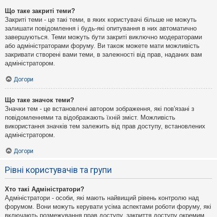
Що таке закриті теми?
Закриті теми - це такі теми, в яких користувачі більше не можуть
залишати повідомлення і будь-які опитування в них автоматично
завершуються. Теми можуть бути закриті виключно модераторами
або адміністраторами форуму. Ви також можете мати можливість
закривати створені вами теми, в залежності від прав, наданих вам
адміністратором.
Догори
Що таке значок теми?
Значки тем - це встановлені автором зображення, які пов'язані з
повідомленнями та відображають їхній зміст. Можливість
використання значків тем залежить від прав доступу, встановлених
адміністратором.
Догори
Рівні користувачів та групи
Хто такі Адміністратори?
Адміністратори - особи, які мають найвищий рівень контролю над
форумом. Вони можуть керувати усіма аспектами роботи форуму, які
включають розмежування прав доступу, закриття доступу окремим