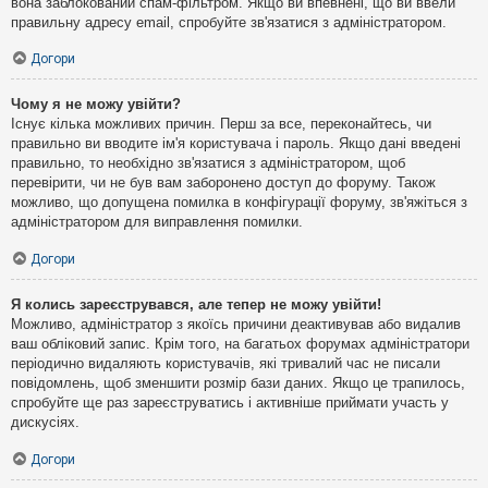
вона заблокований спам-фільтром. Якщо ви впевнені, що ви ввели
правильну адресу email, спробуйте зв'язатися з адміністратором.
Догори
Чому я не можу увійти?
Існує кілька можливих причин. Перш за все, переконайтесь, чи
правильно ви вводите ім'я користувача і пароль. Якщо дані введені
правильно, то необхідно зв'язатися з адміністратором, щоб
перевірити, чи не був вам заборонено доступ до форуму. Також
можливо, що допущена помилка в конфігурації форуму, зв'яжіться з
адміністратором для виправлення помилки.
Догори
Я колись зареєструвався, але тепер не можу увійти!
Можливо, адміністратор з якоїсь причини деактивував або видалив
ваш обліковий запис. Крім того, на багатьох форумах адміністратори
періодично видаляють користувачів, які тривалий час не писали
повідомлень, щоб зменшити розмір бази даних. Якщо це трапилось,
спробуйте ще раз зареєструватись і активніше приймати участь у
дискусіях.
Догори