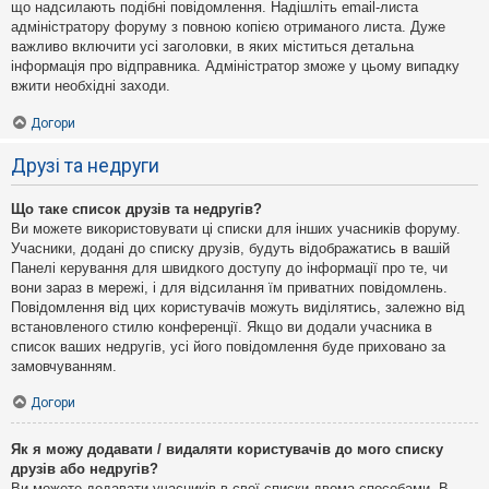
що надсилають подібні повідомлення. Надішліть email-листа
адміністратору форуму з повною копією отриманого листа. Дуже
важливо включити усі заголовки, в яких міститься детальна
інформація про відправника. Адміністратор зможе у цьому випадку
вжити необхідні заходи.
Догори
Друзі та недруги
Що таке список друзів та недругів?
Ви можете використовувати ці списки для інших учасників форуму.
Учасники, додані до списку друзів, будуть відображатись в вашій
Панелі керування для швидкого доступу до інформації про те, чи
вони зараз в мережі, і для відсилання їм приватних повідомлень.
Повідомлення від цих користувачів можуть виділятись, залежно від
встановленого стилю конференції. Якщо ви додали учасника в
список ваших недругів, усі його повідомлення буде приховано за
замовчуванням.
Догори
Як я можу додавати / видаляти користувачів до мого списку
друзів або недругів?
Ви можете додавати учасників в свої списки двома способами. В