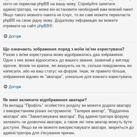
ніхто не переклав phpBB на вашу мову. Спробуйте запитати
адміністратора, чи може він встановити необхідний вам мовний пакет.
Якщо такого мовного пакета не існує, то ви самі можете перекласти
phpBB на свою рідну мову. Додаткову інформацію ви можете
отримати на сайті
phpBB
®.
Догори
Що означають зображення поряд з моїм ім'ям користувача?
Разом з ім'ям користувача може відображатись два зображення.
Одне з них може відноситись до вашого звання, зазвичай у вигляді
зірочок, блоків чи крапок, які вказують на те, скільки повідомлень ви
написали, або на ваш статус на форумі. Інше, як правило більше,
зображення відомо як "аватара", унікальне для кожного користувача.
Догори
Як мені включити відображення аватари?
На вкладці "Профіль" особистого розділу ви можете додати аватару
з використанням різних інструментів: "Галерея аватар", "Віддалена
аватара" або "Завантажувана аватара". Від адміністратора форуму
залежить чи дозволені аватари, а також які типи аватар можуть бути
доступні. Якщо ви не можете використовувати аватари, зверніться до
адміністратора для з'ясування причин.