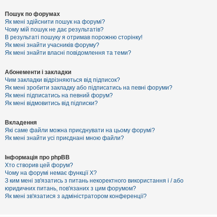
Пошук по форумах
Як мені здійснити пошук на форумі?
Чому мій пошук не дає результатів?
В результаті пошуку я отримав порожню сторінку!
Як мені знайти учасників форуму?
Як мені знайти власні повідомлення та теми?
Абонементи і закладки
Чим закладки відрізняються від підписок?
Як мені зробити закладку або підписатись на певні форуми?
Як мені підписатись на певний форум?
Як мені відмовитись від підписки?
Вкладення
Які саме файли можна приєднувати на цьому форумі?
Як мені знайти усі приєднані мною файли?
Інформація про phpBB
Хто створив цей форум?
Чому на форумі немає функції X?
З ким мені зв'язатись з питань некоректного використання і / або
юридичних питань, пов'язаних з цим форумом?
Як мені зв'язатися з адміністратором конференції?