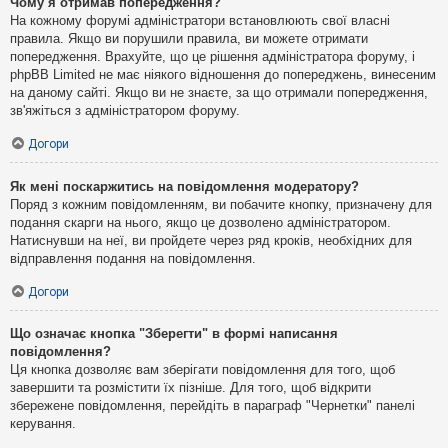
Чому я отримав попередження?
На кожному форумі адміністратори встановлюють свої власні
правила. Якщо ви порушили правила, ви можете отримати
попередження. Врахуйте, що це рішення адміністратора форуму, і
phpBB Limited не має ніякого відношення до попереджень, винесеним
на даному сайті. Якщо ви не знаєте, за що отримали попередження,
зв'яжіться з адміністратором форуму.
Догори
Як мені поскаржитись на повідомлення модератору?
Поряд з кожним повідомленням, ви побачите кнопку, призначену для
подання скарги на нього, якщо це дозволено адміністратором.
Натиснувши на неї, ви пройдете через ряд кроків, необхідних для
відправлення подання на повідомлення.
Догори
Що означає кнопка "Зберегти" в формі написання
повідомлення?
Ця кнопка дозволяє вам зберігати повідомлення для того, щоб
завершити та розмістити їх пізніше. Для того, щоб відкрити
збережене повідомлення, перейдіть в параграф "Чернетки" панелі
керування.