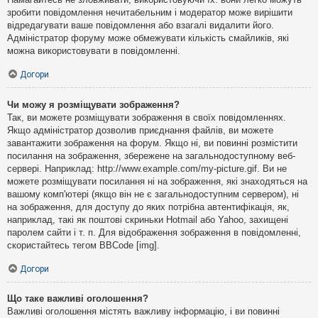
зробити повідомлення нечитабельним і модератор може вирішити
відредагувати ваше повідомлення або взагалі видалити його.
Адміністратор форуму може обмежувати кількість смайликів, які
можна використовувати в повідомленні.
Догори
Чи можу я розміщувати зображення?
Так, ви можете розміщувати зображення в своїх повідомленнях.
Якщо адміністратор дозволив приєднання файлів, ви можете
завантажити зображення на форум. Якщо ні, ви повинні розмістити
посилання на зображення, збережене на загальнодоступному веб-
сервері. Наприклад: http://www.example.com/my-picture.gif. Ви не
можете розміщувати посилання ні на зображення, які знаходяться на
вашому комп'ютері (якщо він не є загальнодоступним сервером), ні
на зображення, для доступу до яких потрібна автентифікація, як,
наприклад, такі як поштові скриньки Hotmail або Yahoo, захищені
паролем сайти і т. п. Для відображення зображення в повідомленні,
скористайтесь тегом BBCode [img].
Догори
Що таке важливі оголошення?
Важливі оголошення містять важливу інформацію, і ви повинні