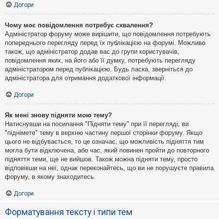
Догори
Чому моє повідомлення потребує схвалення?
Адміністратор форуму може вирішити, що повідомлення потребують
попереднього перегляду перед їх публікацією на форумі. Можливо
також, що адміністратор додав вас до групи користувачів,
повідомлення яких, на його або її думку, потребують перегляду
адміністратором перед публікацією. Будь ласка, зверніться до
адміністратора для отримання додаткової інформації.
Догори
Як мені знову підняти мою тему?
Натиснувши на посилання "Підняти тему" при її перегляді, ви
"піднімете" тему в верхню частину першої сторінки форуму. Якщо
цього не відбувається, то це означає, що можливість підняття тим
могла бути відключена, або час, який повинен пройти до повторного
підняття теми, ще не вийшов. Також можна підняти тему, просто
відповівши на неї, однак переконайтесь, що ви не порушуєте правила
форуму, в якому знаходитесь.
Догори
Форматування тексту і типи тем