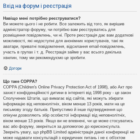
Вхід на форум і реєстрація
Навіщо мені потрібно реєструватися?
Ви можете цього і не робити. Все залежить від того, як вирішив
адміністратор форуму, чи потрібно вам реєструватись для
розміщення повідомлень, чи ні. Проте реєстрація дає вам додаткові
можливості, які недоступні для анонімних користувачів, такі як
аватари, приватні повідомлення, відсилання email-повідомлень,
участь в групах і т. д. Реєстрація займе у вас всього декілька
хвилин, тому ми рекомендуємо це зробити.
Догори
Що таке COPPA?
COPPA (Children's Online Privacy Protection Act of 1998), або Акт про
захист конфіденційності дитини в інтернеті від 1998 року - це закон
Сполучених Штатів, що вимагає від сайтів, які можуть збирати
інформацію від неповнолітніх, віком менше 13 років, мати на це
письмову згоду батьків. Припустимо й інше підтвердження що
опікуни дозволяють збір особистої інформації від неповнолітніх,
віком менше 13 років. Якщо ви не впевнені, чи це може стосуватись
вас або форуму, зверніться за допомогою до юрисконсульта.
Зверніть увагу, що phpBB Limited адміністрація даної конференції не
може надавати консультацій з юридичних питань і не є об'єктом