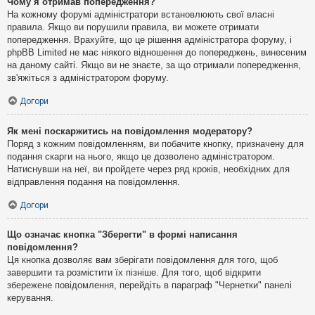
Чому я отримав попередження?
На кожному форумі адміністратори встановлюють свої власні
правила. Якщо ви порушили правила, ви можете отримати
попередження. Врахуйте, що це рішення адміністратора форуму, і
phpBB Limited не має ніякого відношення до попереджень, винесеним
на даному сайті. Якщо ви не знаєте, за що отримали попередження,
зв'яжіться з адміністратором форуму.
Догори
Як мені поскаржитись на повідомлення модератору?
Поряд з кожним повідомленням, ви побачите кнопку, призначену для
подання скарги на нього, якщо це дозволено адміністратором.
Натиснувши на неї, ви пройдете через ряд кроків, необхідних для
відправлення подання на повідомлення.
Догори
Що означає кнопка "Зберегти" в формі написання
повідомлення?
Ця кнопка дозволяє вам зберігати повідомлення для того, щоб
завершити та розмістити їх пізніше. Для того, щоб відкрити
збережене повідомлення, перейдіть в параграф "Чернетки" панелі
керування.