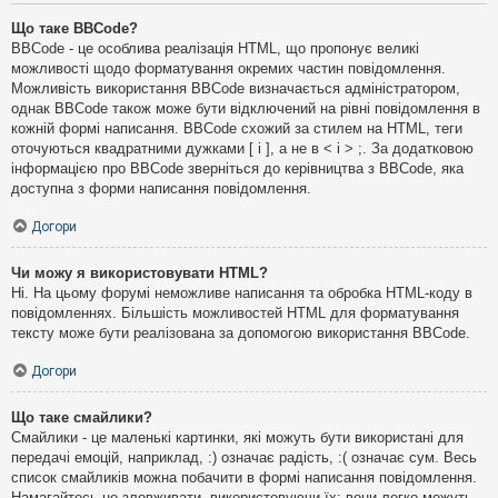
Що таке BBCode?
BBCode - це особлива реалізація HTML, що пропонує великі
можливості щодо форматування окремих частин повідомлення.
Можливість використання BBCode визначається адміністратором,
однак BBCode також може бути відключений на рівні повідомлення в
кожній формі написання. BBCode схожий за стилем на HTML, теги
оточуються квадратними дужками [ і ], а не в < і > ;. За додатковою
інформацією про BBCode зверніться до керівництва з BBCode, яка
доступна з форми написання повідомлення.
Догори
Чи можу я використовувати HTML?
Ні. На цьому форумі неможливе написання та обробка HTML-коду в
повідомленнях. Більшість можливостей HTML для форматування
тексту може бути реалізована за допомогою використання BBCode.
Догори
Що таке смайлики?
Смайлики - це маленькі картинки, які можуть бути використані для
передачі емоцій, наприклад, :) означає радість, :( означає сум. Весь
список смайликів можна побачити в формі написання повідомлення.
Намагайтесь не зловживати, використовуючи їх: вони легко можуть