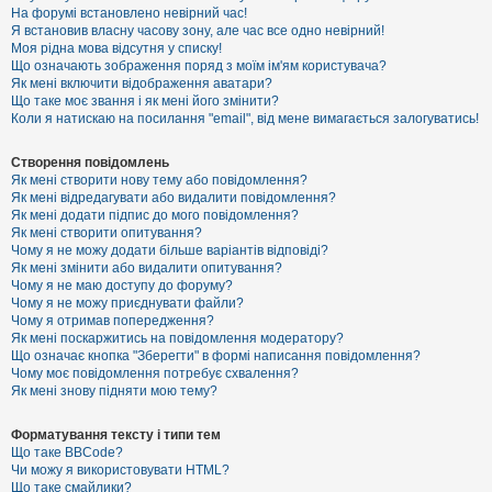
е
На форумі встановлено невірний час!
з
Я встановив власну часову зону, але час все одно невірний!
в
і
Моя рідна мова відсутня у списку!
д
Що означають зображення поряд з моїм ім'ям користувача?
п
Як мені включити відображення аватари?
о
Що таке моє звання і як мені його змінити?
в
Коли я натискаю на посилання "email", від мене вимагається залогуватись!
і
д
е
Створення повідомлень
й
Як мені створити нову тему або повідомлення?
Як мені відредагувати або видалити повідомлення?
Як мені додати підпис до мого повідомлення?
А
Як мені створити опитування?
к
Чому я не можу додати більше варіантів відповіді?
т
Як мені змінити або видалити опитування?
и
Чому я не маю доступу до форуму?
в
Чому я не можу приєднувати файли?
н
Чому я отримав попередження?
і
т
Як мені поскаржитись на повідомлення модератору?
е
Що означає кнопка "Зберегти" в формі написання повідомлення?
м
Чому моє повідомлення потребує схвалення?
и
Як мені знову підняти мою тему?
Форматування тексту і типи тем
П
Що таке BBCode?
о
Чи можу я використовувати HTML?
ш
Що таке смайлики?
у