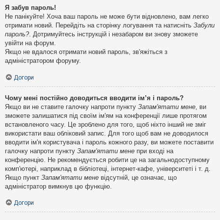
Я забув пароль!
Не панікуйте! Хоча ваш пароль не може бути відновлено, вам легко
отримати новий. Перейдіть на сторінку логування та натисніть
Забули
пароль?
. Дотримуйтесь інструкцій і незабаром ви знову зможете
увійти на форум.
Якщо не вдалося отримати новий пароль, зв'яжіться з
адміністратором форуму.
Догори
Чому мені постійно доводиться вводити ім’я і пароль?
Якщо ви не ставите галочку напроти пункту
Запам'ятати мене
, ви
зможете залишатися під своїм ім'ям на конференції лише протягом
встановленого часу. Це зроблено для того, щоб ніхто інший не зміг
використати ваш обліковий запис. Для того щоб вам не доводилося
вводити ім'я користувача і пароль кожного разу, ви можете поставити
галочку напроти пункту
Запам'ятати мене
при вході на
конференцію. Не рекомендується робити це на загальнодоступному
комп'ютері, наприклад в бібліотеці, інтернет-кафе, університеті і т. д.
Якщо пункт
Запам'ятати мене
відсутній, це означає, що
адміністратор вимкнув цю функцію.
Догори