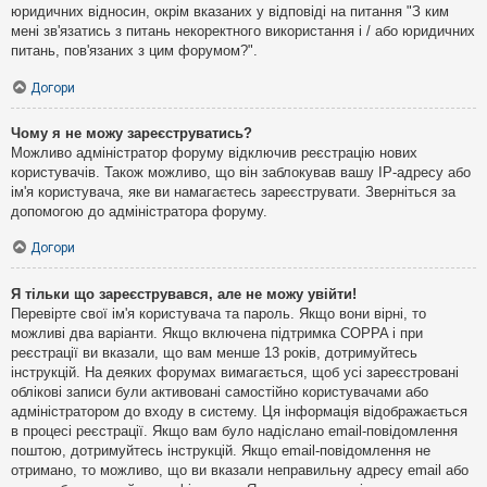
юридичних відносин, окрім вказаних у відповіді на питання "З ким
мені зв'язатись з питань некоректного використання і / або юридичних
питань, пов'язаних з цим форумом?".
Догори
Чому я не можу зареєструватись?
Можливо адміністратор форуму відключив реєстрацію нових
користувачів. Також можливо, що він заблокував вашу IP-адресу або
ім'я користувача, яке ви намагаєтесь зареєструвати. Зверніться за
допомогою до адміністратора форуму.
Догори
Я тільки що зареєструвався, але не можу увійти!
Перевірте свої ім'я користувача та пароль. Якщо вони вірні, то
можливі два варіанти. Якщо включена підтримка COPPA і при
реєстрації ви вказали, що вам менше 13 років, дотримуйтесь
інструкцій. На деяких форумах вимагається, щоб усі зареєстровані
облікові записи були активовані самостійно користувачами або
адміністратором до входу в систему. Ця інформація відображається
в процесі реєстрації. Якщо вам було надіслано email-повідомлення
поштою, дотримуйтесь інструкцій. Якщо email-повідомлення не
отримано, то можливо, що ви вказали неправильну адресу email або