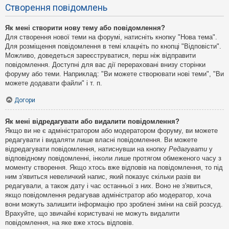
Створення повідомлень
Як мені створити нову тему або повідомлення?
Для створення нової теми на форумі, натисніть кнопку "Нова тема".
Для розміщення повідомлення в темі клацніть по кнопці "Відповісти".
Можливо, доведеться зареєструватися, перш ніж відправити
повідомлення. Доступні для вас дії перераховані внизу сторінки
форуму або теми. Наприклад: "Ви можете створювати нові теми", "Ви
можете додавати файли" і т. п.
Догори
Як мені відредагувати або видалити повідомлення?
Якщо ви не є адміністратором або модератором форуму, ви можете
редагувати і видаляти лише власні повідомлення. Ви можете
відредагувати повідомлення, натиснувши на кнопку
Редагувати
у
відповідному повідомленні, інколи лише протягом обмеженого часу з
моменту створення. Якщо хтось вже відповів на повідомлення, то під
ним з'явиться невеличкий напис, який показує скільки разів ви
редагували, а також дату і час останньої з них. Воно не з'явиться,
якщо повідомлення редагував адміністратор або модератор, хоча
вони можуть залишити інформацію про зроблені зміни на свій розсуд.
Врахуйте, що звичайні користувачі не можуть видалити
повідомлення, на яке вже хтось відповів.