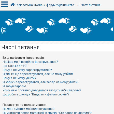
Теріологічна школа
форум Українського теріологічного товариства
Часті питання
В
х
і
д
Часті питання
Р
е
є
Вхід на форум і реєстрація
с
Навіщо мені потрібно реєструватися?
т
Що таке COPPA?
р
Чому я не можу зареєструватись?
а
Я тільки що зареєструвався, але не можу увійти!
ц
Чому я не можу увійти?
і
я
Я колись зареєструвався, але тепер не можу увійти!
Я забув пароль!
Чому мені постійно доводиться вводити ім’я і пароль?
Що робить функція "Видалити файли cookie"?
Т
е
м
Параметри та налаштування
и
Як мені змінити мої налаштування?
б
Як уникнути появи мого імені в списку "Хто зараз на форумі"?