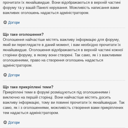
прочитати їх якнайшвидше. Вони відображаються в верхній частині
форуму та у вашій Панелі керування. Можливість написання вами
важливих оголошень надається адміністратором.
Догори
Що таке оголошення?
Оголошення найчастіше містять важливу інформацію для форуму,
який ви переглядаєте в даний момент, і вам необхідно прочитати їх
якнайшвидше. Оголошення відображаються в верхній частині кожної
сторінки форуму, в якому вони створені. Так само, як і з важливими
оголошеннями, право на створення оголошень надається
адміністратором.
Догори
Що таке прикріплені теми?
Прикріплені теми в форумі розміщуються під оголошеннями і
виключно на першій сторінці. Вони найчастіше містять досить
важливу інформацію, тому ви повинні прочитати їх якнайшвидше. Так
само, як і з оголошеннями, можливість створення вами прикріплених
тем надається адміністратором.
Догори