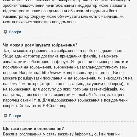
зробити повідомлення нечитабельним і модератор може вирішити
відредагувати ваше повідомлення або взагалі видалити його.
Адміністратор форуму може обмежувати кількість смайликів, які
можна використовувати в повідомленні.
Догори
Чи можу я розміщувати зображення?
Так, ви можете розміщувати зображення в своїх повідомленнях.
Якщо адміністратор дозволив приєднання файлів, ви можете
завантажити зображення на форум. Якщо ні, ви повинні розмістити
посилання на зображення, збережене на загальнодоступному веб-
сервері. Наприклад: http://www.example.com/my-picture.gif. Ви не
можете розміщувати посилання ні на зображення, які знаходяться на
вашому комп'ютері (якщо він не є загальнодоступним сервером), ні
на зображення, для доступу до яких потрібна автентифікація, як,
наприклад, такі як поштові скриньки Hotmail або Yahoo, захищені
паролем сайти і т. п. Для відображення зображення в повідомленні,
скористайтесь тегом BBCode [img].
Догори
Що таке важливі оголошення?
Важливі оголошення містять важливу інформацію, і ви повинні