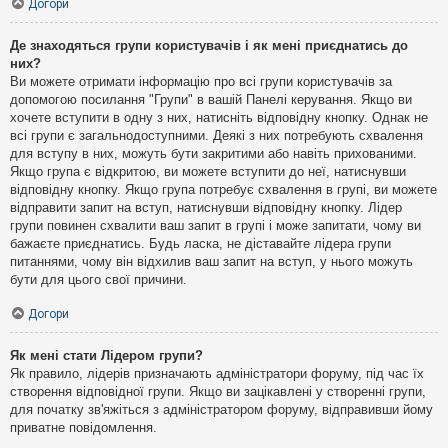
Догори
Де знаходяться групи користувачів і як мені приєднатись до
них?
Ви можете отримати інформацію про всі групи користувачів за
допомогою посилання "Групи" в вашій Панелі керування. Якщо ви
хочете вступити в одну з них, натисніть відповідну кнопку. Однак не
всі групи є загальнодоступними. Деякі з них потребують схвалення
для вступу в них, можуть бути закритими або навіть прихованими.
Якщо група є відкритою, ви можете вступити до неї, натиснувши
відповідну кнопку. Якщо група потребує схвалення в групі, ви можете
відправити запит на вступ, натиснувши відповідну кнопку. Лідер
групи повинен схвалити ваш запит в групі і може запитати, чому ви
бажаєте приєднатись. Будь ласка, не діставайте лідера групи
питаннями, чому він відхилив ваш запит на вступ, у нього можуть
бути для цього свої причини.
Догори
Як мені стати Лідером групи?
Як правило, лідерів призначають адміністратори форуму, під час їх
створення відповідної групи. Якщо ви зацікавлені у створенні групи,
для початку зв'яжіться з адміністратором форуму, відправивши йому
приватне повідомлення.