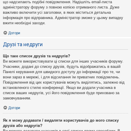
що надсилають подібні повідомлення. Надішліть email-листа
адміністратору форуму з повною копією отриманого листа. Дуже
важливо включити усі заголовки, в яких міститься детальна
інформація про відправника. Адміністратор зможе у цьому випадку
вжити необхідні заходи.
Догори
Друзі та недруги
Що таке список друзів та недругів?
Ви можете використовувати ці списки для інших учасників форуму.
Учасники, додані до списку друзів, будуть відображатись в вашій
Панелі керування для швидкого доступу до інформації про те, чи
вони зараз в мережі, і для відсилання їм приватних повідомлень.
Повідомлення від цих користувачів можуть виділятись, залежно від
встановленого стилю конференції. Якщо ви додали учасника в
список ваших недругів, усі його повідомлення буде приховано за
замовчуванням.
Догори
Як я можу додавати / видаляти користувачів до мого списку
друзів або недругів?
Ви можете додавати учасників в свої списки двома способами. В