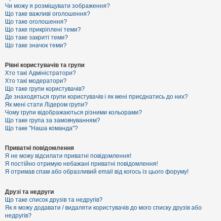
к
Чи можу я розміщувати зображення?
Що таке важливі оголошення?
Що таке оголошення?
Що таке прикріплені теми?
Д
Що таке закриті теми?
о
Що таке значок теми?
п
о
м
Рівні користувачів та групи
о
Хто такі Адміністратори?
г
Хто такі модератори?
а
Що таке групи користувачів?
Де знаходяться групи користувачів і як мені приєднатись до них?
Як мені стати Лідером групи?
Чому групи відображаються різними кольорами?
Що таке група за замовчуванням?
Що таке "Наша команда"?
Приватні повідомлення
Я не можу відсилати приватні повідомлення!
Я постійно отримую небажані приватні повідомлення!
Я отримав спам або образливий email від когось із цього форуму!
Друзі та недруги
Що таке список друзів та недругів?
Як я можу додавати / видаляти користувачів до мого списку друзів або
недругів?