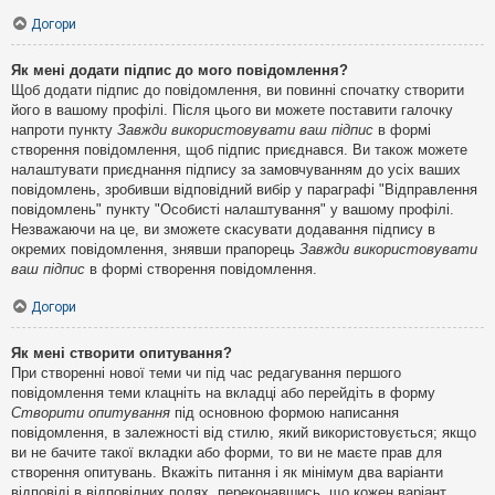
Догори
Як мені додати підпис до мого повідомлення?
Щоб додати підпис до повідомлення, ви повинні спочатку створити
його в вашому профілі. Після цього ви можете поставити галочку
напроти пункту
Завжди використовувати ваш підпис
в формі
створення повідомлення, щоб підпис приєднався. Ви також можете
налаштувати приєднання підпису за замовчуванням до усіх ваших
повідомлень, зробивши відповідний вибір у параграфі "Відправлення
повідомлень" пункту "Особисті налаштування" у вашому профілі.
Незважаючи на це, ви зможете скасувати додавання підпису в
окремих повідомлення, знявши прапорець
Завжди використовувати
ваш підпис
в формі створення повідомлення.
Догори
Як мені створити опитування?
При створенні нової теми чи під час редагування першого
повідомлення теми клацніть на вкладці або перейдіть в форму
Створити опитування
під основною формою написання
повідомлення, в залежності від стилю, який використовується; якщо
ви не бачите такої вкладки або форми, то ви не маєте прав для
створення опитувань. Вкажіть питання і як мінімум два варіанти
відповіді в відповідних полях, переконавшись, що кожен варіант