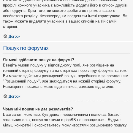
профілі кожного учасника є можливість додати його в список друзів
або недругів. Крім того, ви можете зробити це прямо з вашого
особистого розділу, безпосереднім введенням імені користувача. Ви
також можете видаляти учасників з ваших списків на тій самій
сторінці.
Догори
Пошук по форумах
Як мені здійснити пошук на форумі?
Введіть умови пошуку у відповідному полі, яке розміщене на
головній сторінці форуму та на сторінках перегляду форумів та тем.
Ви можете здійснити розширений пошук, перейшовши за посиланням
"Розширений пошук", яке знаходиться на кожній сторінці форуму.
Розміщення посилань може відрізнятись, залежно від стилю.
Догори
Чому мій пошук не дає результатів?
Ваш запит, можливо, був доволі невизначеним і включав багато
загальних слів, пошук за якими в phpBB не провадиться. Будьте
більш конкретні і скористайтесь можливостями розширеного пошуку.