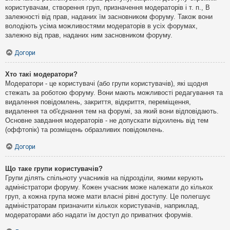
користувачам, створення груп, призначення модераторів і т. п., В
залежності від прав, наданих їм засновником форуму. Також вони
володіють усіма можливостями модераторів в усіх форумах,
залежно від прав, наданих ним засновником форуму.
Догори
Хто такі модератори?
Модератори - це користувачі (або групи користувачів), які щодня
стежать за роботою форуму. Вони мають можливості редагування та
видалення повідомлень, закриття, відкриття, переміщення,
видалення та об'єднання тем на форумі, за який вони відповідають.
Основне завдання модераторів - не допускати відхилень від тем
(оффтопік) та розміщень образливих повідомлень.
Догори
Що таке групи користувачів?
Групи ділять спільноту учасників на підрозділи, якими керують
адміністратори форуму. Кожен учасник може належати до кількох
груп, а кожна група може мати власні рівні доступу. Це полегшує
адміністраторам призначити кількох користувачів, наприклад,
модераторами або надати їм доступ до приватних форумів.