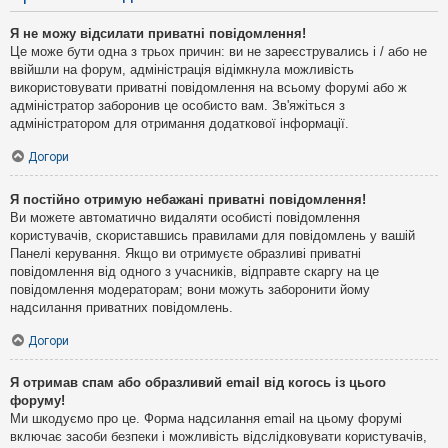
Я не можу відсилати приватні повідомлення!
Це може бути одна з трьох причин: ви не зареєструвались і / або не
ввійшли на форум, адміністрація відімкнула можливість
використовувати приватні повідомлення на всьому форумі або ж
адміністратор заборонив це особисто вам. Зв'яжіться з
адміністратором для отримання додаткової інформації.
Догори
Я постійно отримую небажані приватні повідомлення!
Ви можете автоматично видаляти особисті повідомлення
користувачів, скориставшись правилами для повідомлень у вашій
Панелі керування. Якщо ви отримуєте образливі приватні
повідомлення від одного з учасників, відправте скаргу на це
повідомлення модераторам; вони можуть заборонити йому
надсилання приватних повідомлень.
Догори
Я отримав спам або образливий email від когось із цього
форуму!
Ми шкодуємо про це. Форма надсилання email на цьому форумі
включає засоби безпеки і можливість відслідковувати користувачів,