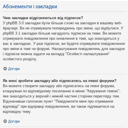
Абонементи і закладки
Чим закладки відрізняються від підписок?
У phpBB 3.0 закладки були більше схожі на закладки в вашому веб-
браузері. Ви не отримували попереджень про зміни, що відбулися. У
phpBB 3.1 закладки більше нагадують підписки на теми. Ви можете
отримувати повідомлення про оновлення в темі, що знаходиться у
вас в закладках. У разі підписки, ви будете отримувати повідомлення
про зміни в темі чи форумі. Налаштування повідомлень для закладок
і підписок можна задати на вкладці "Особисті налаштування"
особистого розділу.
Догори
Як мені зробити закладку або підписатись на певні форуми?
Ви можете створити закладку або підписатись на певні форуми,
клацнувши по відповідному посиланню в меню "Керування темою",
яке знаходиться у верхній і нижній частині сторінки перегляду тем.
Відзначивши галочкою пункт "Повідомляти мені про отримання
відповіді" при відправці повідомлення, ви також підпишетеся на
відповідну тему.
Догори