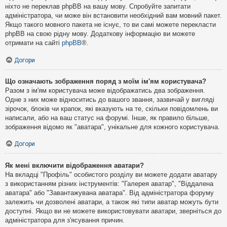
ніхто не переклав phpBB на вашу мову. Спробуйте запитати
адміністратора, чи може він встановити необхідний вам мовний пакет.
Якщо такого мовного пакета не існує, то ви самі можете перекласти
phpBB на свою рідну мову. Додаткову інформацію ви можете
отримати на сайті
phpBB
®.
Догори
Що означають зображення поряд з моїм ім'ям користувача?
Разом з ім'ям користувача може відображатись два зображення.
Одне з них може відноситись до вашого звання, зазвичай у вигляді
зірочок, блоків чи крапок, які вказують на те, скільки повідомлень ви
написали, або на ваш статус на форумі. Інше, як правило більше,
зображення відомо як "аватара", унікальне для кожного користувача.
Догори
Як мені включити відображення аватари?
На вкладці "Профіль" особистого розділу ви можете додати аватару
з використанням різних інструментів: "Галерея аватар", "Віддалена
аватара" або "Завантажувана аватара". Від адміністратора форуму
залежить чи дозволені аватари, а також які типи аватар можуть бути
доступні. Якщо ви не можете використовувати аватари, зверніться до
адміністратора для з'ясування причин.