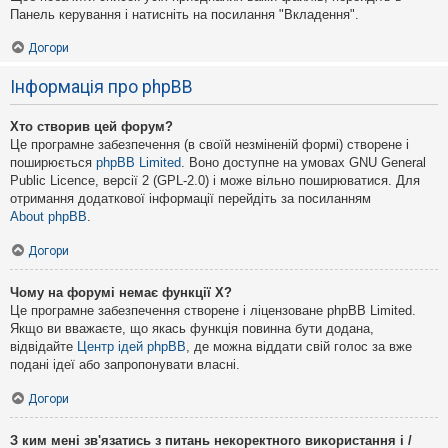
Панель керування і натисніть на посилання "Вкладення".
Догори
Інформація про phpBB
Хто створив цей форум?
Це програмне забезпечення (в своїй незміненій формі) створене і
поширюється
phpBB Limited
. Воно доступне на умовах GNU General
Public Licence, версії 2 (GPL-2.0) і може вільно поширюватися. Для
отримання додаткової інформації перейдіть за посиланням
About phpBB
.
Догори
Чому на форумі немає функції X?
Це програмне забезпечення створене і ліцензоване phpBB Limited.
Якщо ви вважаєте, що якась функція повинна бути додана,
відвідайте
Центр ідей phpBB
, де можна віддати свій голос за вже
подані ідеї або запропонувати власні.
Догори
З ким мені зв'язатись з питань некоректного використання і /