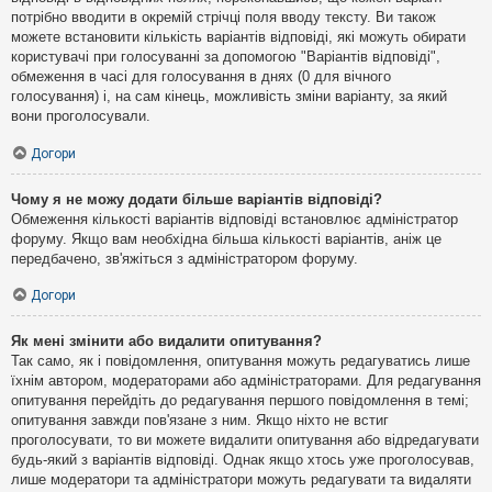
потрібно вводити в окремій стрічці поля вводу тексту. Ви також
можете встановити кількість варіантів відповіді, які можуть обирати
користувачі при голосуванні за допомогою "Варіантів відповіді",
обмеження в часі для голосування в днях (0 для вічного
голосування) і, на сам кінець, можливість зміни варіанту, за який
вони проголосували.
Догори
Чому я не можу додати більше варіантів відповіді?
Обмеження кількості варіантів відповіді встановлює адміністратор
форуму. Якщо вам необхідна більша кількості варіантів, аніж це
передбачено, зв'яжіться з адміністратором форуму.
Догори
Як мені змінити або видалити опитування?
Так само, як і повідомлення, опитування можуть редагуватись лише
їхнім автором, модераторами або адміністраторами. Для редагування
опитування перейдіть до редагування першого повідомлення в темі;
опитування завжди пов'язане з ним. Якщо ніхто не встиг
проголосувати, то ви можете видалити опитування або відредагувати
будь-який з варіантів відповіді. Однак якщо хтось уже проголосував,
лише модератори та адміністратори можуть редагувати та видаляти