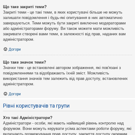
Що таке закриті теми?
Закриті теми - це такі теми, в яких користувачі більше не можуть
залишати повідомлення і будь-які опитування в них автоматично
завершуються. Теми можуть бути закриті виключно модераторами
або адміністраторами форуму. Ви також можете мати можливість
закривати створені вами теми, в залежності від прав, наданих вам
адміністратором.
Догори
Що таке значок теми?
Значки тем - це встановлені автором зображення, які пов'язані з
повідомленнями та відображають їхній зміст. Можливість
використання значків тем залежить від прав доступу, встановлених
адміністратором.
Догори
Рівні користувачів та групи
Хто такі Адміністратори?
Адміністратори - особи, які мають найвищий рівень контролю над
форумом. Вони можуть керувати усіма аспектами роботи форуму, які
включають розмежування прав доступу, закриття доступу окремим