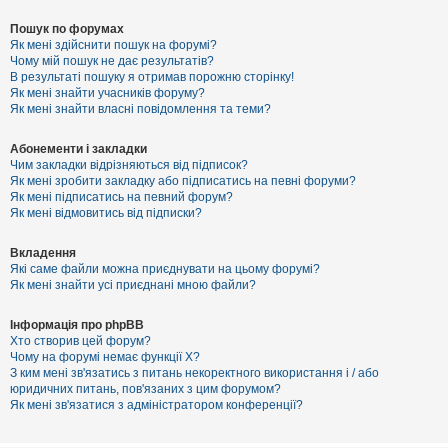
Пошук по форумах
Як мені здійснити пошук на форумі?
Чому мій пошук не дає результатів?
В результаті пошуку я отримав порожню сторінку!
Як мені знайти учасників форуму?
Як мені знайти власні повідомлення та теми?
Абонементи і закладки
Чим закладки відрізняються від підписок?
Як мені зробити закладку або підписатись на певні форуми?
Як мені підписатись на певний форум?
Як мені відмовитись від підписки?
Вкладення
Які саме файли можна приєднувати на цьому форумі?
Як мені знайти усі приєднані мною файли?
Інформація про phpBB
Хто створив цей форум?
Чому на форумі немає функції X?
З ким мені зв'язатись з питань некоректного використання і / або
юридичних питань, пов'язаних з цим форумом?
Як мені зв'язатися з адміністратором конференції?