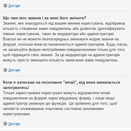
Догори
Що таке моє звання і як мені його змінити?
Звання, яке знаходиться під вашим іменем користувача, відображає
кількість створених вами повідомлень або дозволяє ідентифікувати
певних користувачів, таких як модератори або адміністратори.
Взагалі ви не можете безпосередньо змінювати жодне звання на
форумі, оскільки вони встановлюються адміністратором. Будь ласка,
не засмічуйте форум непотрібними повідомленнями тільки для того,
щоб підвищити своє звання. За це модератори чи адміністратори
можуть просто зменшити кількість написаних вами повідомлень.
Догори
Коли я натискаю на посилання "email", від мене вимагається
залогуватись!
Тільки зареєстровані користувачі можуть відправляти email-
повідомлення на форумі через вбудовану форму, і лише якщо
адміністратор увімкнув цю функцію. Це зроблено для того, щоб
запобігти зловживанню поштовою системою анонімними
користувачами.
Догори