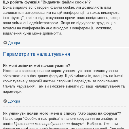
Що робить функція "Видалити файли cookie"?
Вона видаляє всі створені файли cookie, які дозволяють вам
залишатися авторизованим на цій конференції, а також виконують
інші функції, такі як відстежування прочитаних повідомлень, якщо
вони увімкнені адміністратором. Якщо ви відчуваєте труднощі з
входом на конференцію або виходом з конференції, можливо,
видалення куків може допомогти.
Догори
Параметри та налаштування
Як мені змінити мої налаштування?
Якщо ви є зареєстрованим користувачем, усі ваші налаштування
зберігаються в базі даних форуму. Щоб змінити їх, клацніть на імені
користувача у верхній частині сторінки і перейдіть за посиланням
Панель керування
. Там ви зможете змінити усі ваші налаштування та
параметри.
Догори
Як уникнути появи мого імені в списку "Хто зараз на форумі"?
На вкладці "Особисті настройки" в панелі керування ви знайдете
опцію
Приховати моє перебування на форумі
. Виберіть
Так
, і ви
будете видимі лише адміністраторам, модераторам та собі. Для всіх