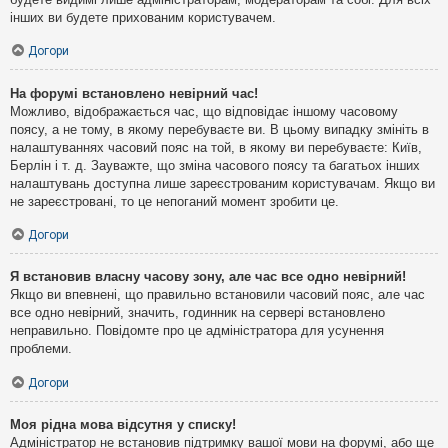
інших ви будете прихованим користувачем.
Догори
На форумі встановлено невірний час!
Можливо, відображається час, що відповідає іншому часовому
поясу, а не тому, в якому перебуваєте ви. В цьому випадку змініть в
налаштуваннях часовий пояс на той, в якому ви перебуваєте: Київ,
Берлін і т. д. Зауважте, що зміна часового поясу та багатьох інших
налаштувань доступна лише зареєстрованим користувачам. Якщо ви
не зареєстровані, то це непоганий момент зробити це.
Догори
Я встановив власну часову зону, але час все одно невірний!
Якщо ви впевнені, що правильно встановили часовий пояс, але час
все одно невірний, значить, годинник на сервері встановлено
неправильно. Повідомте про це адміністратора для усунення
проблеми.
Догори
Моя рідна мова відсутня у списку!
Адміністратор не встановив підтримку вашої мови на форумі, або ще