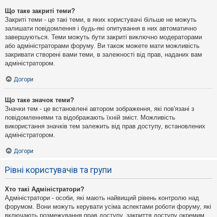
Що таке закриті теми?
Закриті теми - це такі теми, в яких користувачі більше не можуть
залишати повідомлення і будь-які опитування в них автоматично
завершуються. Теми можуть бути закриті виключно модераторами
або адміністраторами форуму. Ви також можете мати можливість
закривати створені вами теми, в залежності від прав, наданих вам
адміністратором.
Догори
Що таке значок теми?
Значки тем - це встановлені автором зображення, які пов'язані з
повідомленнями та відображають їхній зміст. Можливість
використання значків тем залежить від прав доступу, встановлених
адміністратором.
Догори
Рівні користувачів та групи
Хто такі Адміністратори?
Адміністратори - особи, які мають найвищий рівень контролю над
форумом. Вони можуть керувати усіма аспектами роботи форуму, які
включають розмежування прав доступу, закриття доступу окремим