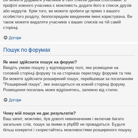
профілі кожного учасника є можливість додати його в список друзів
або недругів. Крім того, ви можете зробити це прямо з вашого
особистого розділу, безпосереднім введенням імені користувача. Ви
також можете видаляти учасників з ваших списків на тій самій
сторінці.
Догори
Пошук по форумах
Як мені здійснити пошук на форумі?
Введіть умови пошуку у відповідному полі, яке розміщене на
головній сторінці форуму та на сторінках перегляду форумів та тем.
Ви можете здійснити розширений пошук, перейшовши за посиланням
"Розширений пошук", яке знаходиться на кожній сторінці форуму.
Розміщення посилань може відрізнятись, залежно від стилю.
Догори
Чому мій пошук не дає результатів?
Ваш запит, можливо, був доволі невизначеним і включав багато
загальних слів, пошук за якими в phpBB не провадиться. Будьте
більш конкретні і скористайтесь можливостями розширеного пошуку.