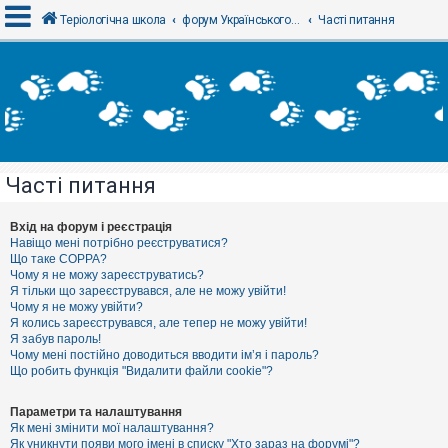
Теріологічна школа
форум Українського теріологічного товариства
Часті питання
В
х
і
д
Часті питання
Р
е
є
Вхід на форум і реєстрація
с
Навіщо мені потрібно реєструватися?
т
Що таке COPPA?
р
Чому я не можу зареєструватись?
а
Я тільки що зареєструвався, але не можу увійти!
ц
Чому я не можу увійти?
і
я
Я колись зареєструвався, але тепер не можу увійти!
Я забув пароль!
Чому мені постійно доводиться вводити ім’я і пароль?
Що робить функція "Видалити файли cookie"?
Т
е
м
Параметри та налаштування
и
Як мені змінити мої налаштування?
б
Як уникнути появи мого імені в списку "Хто зараз на форумі"?