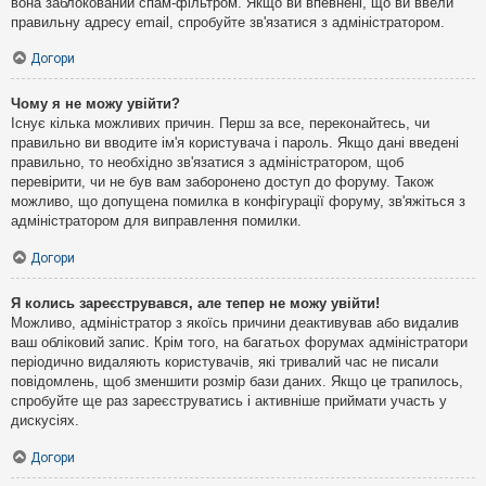
вона заблокований спам-фільтром. Якщо ви впевнені, що ви ввели
правильну адресу email, спробуйте зв'язатися з адміністратором.
Догори
Чому я не можу увійти?
Існує кілька можливих причин. Перш за все, переконайтесь, чи
правильно ви вводите ім'я користувача і пароль. Якщо дані введені
правильно, то необхідно зв'язатися з адміністратором, щоб
перевірити, чи не був вам заборонено доступ до форуму. Також
можливо, що допущена помилка в конфігурації форуму, зв'яжіться з
адміністратором для виправлення помилки.
Догори
Я колись зареєструвався, але тепер не можу увійти!
Можливо, адміністратор з якоїсь причини деактивував або видалив
ваш обліковий запис. Крім того, на багатьох форумах адміністратори
періодично видаляють користувачів, які тривалий час не писали
повідомлень, щоб зменшити розмір бази даних. Якщо це трапилось,
спробуйте ще раз зареєструватись і активніше приймати участь у
дискусіях.
Догори