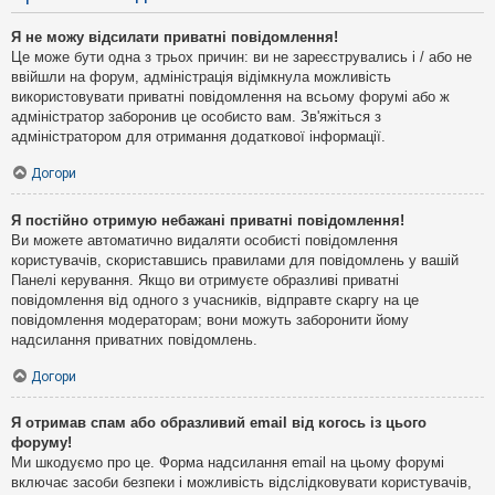
Я не можу відсилати приватні повідомлення!
Це може бути одна з трьох причин: ви не зареєструвались і / або не
ввійшли на форум, адміністрація відімкнула можливість
використовувати приватні повідомлення на всьому форумі або ж
адміністратор заборонив це особисто вам. Зв'яжіться з
адміністратором для отримання додаткової інформації.
Догори
Я постійно отримую небажані приватні повідомлення!
Ви можете автоматично видаляти особисті повідомлення
користувачів, скориставшись правилами для повідомлень у вашій
Панелі керування. Якщо ви отримуєте образливі приватні
повідомлення від одного з учасників, відправте скаргу на це
повідомлення модераторам; вони можуть заборонити йому
надсилання приватних повідомлень.
Догори
Я отримав спам або образливий email від когось із цього
форуму!
Ми шкодуємо про це. Форма надсилання email на цьому форумі
включає засоби безпеки і можливість відслідковувати користувачів,