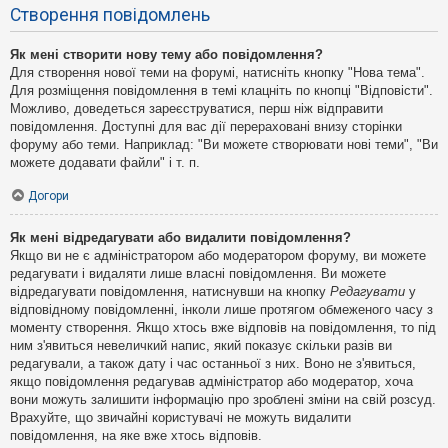
Створення повідомлень
Як мені створити нову тему або повідомлення?
Для створення нової теми на форумі, натисніть кнопку "Нова тема".
Для розміщення повідомлення в темі клацніть по кнопці "Відповісти".
Можливо, доведеться зареєструватися, перш ніж відправити
повідомлення. Доступні для вас дії перераховані внизу сторінки
форуму або теми. Наприклад: "Ви можете створювати нові теми", "Ви
можете додавати файли" і т. п.
Догори
Як мені відредагувати або видалити повідомлення?
Якщо ви не є адміністратором або модератором форуму, ви можете
редагувати і видаляти лише власні повідомлення. Ви можете
відредагувати повідомлення, натиснувши на кнопку
Редагувати
у
відповідному повідомленні, інколи лише протягом обмеженого часу з
моменту створення. Якщо хтось вже відповів на повідомлення, то під
ним з'явиться невеличкий напис, який показує скільки разів ви
редагували, а також дату і час останньої з них. Воно не з'явиться,
якщо повідомлення редагував адміністратор або модератор, хоча
вони можуть залишити інформацію про зроблені зміни на свій розсуд.
Врахуйте, що звичайні користувачі не можуть видалити
повідомлення, на яке вже хтось відповів.