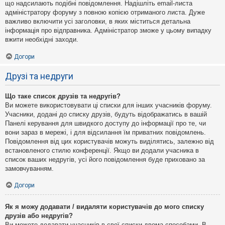
що надсилають подібні повідомлення. Надішліть email-листа
адміністратору форуму з повною копією отриманого листа. Дуже
важливо включити усі заголовки, в яких міститься детальна
інформація про відправника. Адміністратор зможе у цьому випадку
вжити необхідні заходи.
Догори
Друзі та недруги
Що таке список друзів та недругів?
Ви можете використовувати ці списки для інших учасників форуму.
Учасники, додані до списку друзів, будуть відображатись в вашій
Панелі керування для швидкого доступу до інформації про те, чи
вони зараз в мережі, і для відсилання їм приватних повідомлень.
Повідомлення від цих користувачів можуть виділятись, залежно від
встановленого стилю конференції. Якщо ви додали учасника в
список ваших недругів, усі його повідомлення буде приховано за
замовчуванням.
Догори
Як я можу додавати / видаляти користувачів до мого списку
друзів або недругів?
Ви можете додавати учасників в свої списки двома способами. В