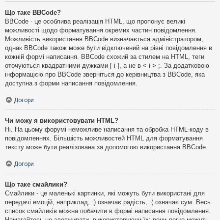
Що таке BBCode?
BBCode - це особлива реалізація HTML, що пропонує великі
можливості щодо форматування окремих частин повідомлення.
Можливість використання BBCode визначається адміністратором,
однак BBCode також може бути відключений на рівні повідомлення в
кожній формі написання. BBCode схожий за стилем на HTML, теги
оточуються квадратними дужками [ і ], а не в < і > ;. За додатковою
інформацією про BBCode зверніться до керівництва з BBCode, яка
доступна з форми написання повідомлення.
Догори
Чи можу я використовувати HTML?
Ні. На цьому форумі неможливе написання та обробка HTML-коду в
повідомленнях. Більшість можливостей HTML для форматування
тексту може бути реалізована за допомогою використання BBCode.
Догори
Що таке смайлики?
Смайлики - це маленькі картинки, які можуть бути використані для
передачі емоцій, наприклад, :) означає радість, :( означає сум. Весь
список смайликів можна побачити в формі написання повідомлення.
Намагайтесь не зловживати, використовуючи їх: вони легко можуть