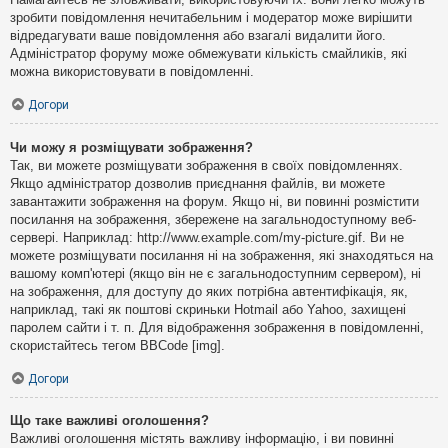
зробити повідомлення нечитабельним і модератор може вирішити
відредагувати ваше повідомлення або взагалі видалити його.
Адміністратор форуму може обмежувати кількість смайликів, які
можна використовувати в повідомленні.
Догори
Чи можу я розміщувати зображення?
Так, ви можете розміщувати зображення в своїх повідомленнях.
Якщо адміністратор дозволив приєднання файлів, ви можете
завантажити зображення на форум. Якщо ні, ви повинні розмістити
посилання на зображення, збережене на загальнодоступному веб-
сервері. Наприклад: http://www.example.com/my-picture.gif. Ви не
можете розміщувати посилання ні на зображення, які знаходяться на
вашому комп'ютері (якщо він не є загальнодоступним сервером), ні
на зображення, для доступу до яких потрібна автентифікація, як,
наприклад, такі як поштові скриньки Hotmail або Yahoo, захищені
паролем сайти і т. п. Для відображення зображення в повідомленні,
скористайтесь тегом BBCode [img].
Догори
Що таке важливі оголошення?
Важливі оголошення містять важливу інформацію, і ви повинні