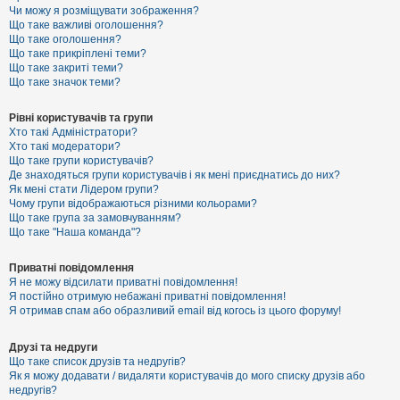
к
Чи можу я розміщувати зображення?
Що таке важливі оголошення?
Що таке оголошення?
Що таке прикріплені теми?
Д
Що таке закриті теми?
о
Що таке значок теми?
п
о
м
Рівні користувачів та групи
о
Хто такі Адміністратори?
г
Хто такі модератори?
а
Що таке групи користувачів?
Де знаходяться групи користувачів і як мені приєднатись до них?
Як мені стати Лідером групи?
Чому групи відображаються різними кольорами?
Що таке група за замовчуванням?
Що таке "Наша команда"?
Приватні повідомлення
Я не можу відсилати приватні повідомлення!
Я постійно отримую небажані приватні повідомлення!
Я отримав спам або образливий email від когось із цього форуму!
Друзі та недруги
Що таке список друзів та недругів?
Як я можу додавати / видаляти користувачів до мого списку друзів або
недругів?