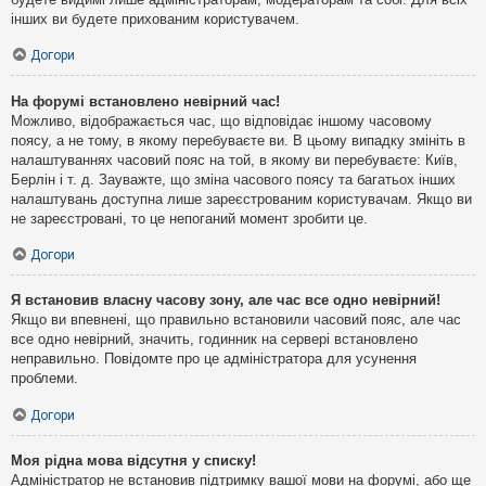
інших ви будете прихованим користувачем.
Догори
На форумі встановлено невірний час!
Можливо, відображається час, що відповідає іншому часовому
поясу, а не тому, в якому перебуваєте ви. В цьому випадку змініть в
налаштуваннях часовий пояс на той, в якому ви перебуваєте: Київ,
Берлін і т. д. Зауважте, що зміна часового поясу та багатьох інших
налаштувань доступна лише зареєстрованим користувачам. Якщо ви
не зареєстровані, то це непоганий момент зробити це.
Догори
Я встановив власну часову зону, але час все одно невірний!
Якщо ви впевнені, що правильно встановили часовий пояс, але час
все одно невірний, значить, годинник на сервері встановлено
неправильно. Повідомте про це адміністратора для усунення
проблеми.
Догори
Моя рідна мова відсутня у списку!
Адміністратор не встановив підтримку вашої мови на форумі, або ще