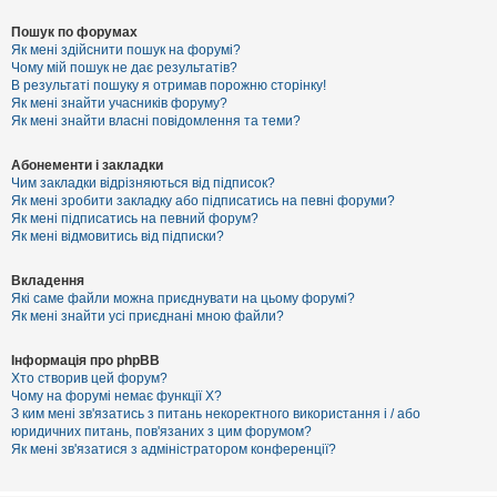
Пошук по форумах
Як мені здійснити пошук на форумі?
Чому мій пошук не дає результатів?
В результаті пошуку я отримав порожню сторінку!
Як мені знайти учасників форуму?
Як мені знайти власні повідомлення та теми?
Абонементи і закладки
Чим закладки відрізняються від підписок?
Як мені зробити закладку або підписатись на певні форуми?
Як мені підписатись на певний форум?
Як мені відмовитись від підписки?
Вкладення
Які саме файли можна приєднувати на цьому форумі?
Як мені знайти усі приєднані мною файли?
Інформація про phpBB
Хто створив цей форум?
Чому на форумі немає функції X?
З ким мені зв'язатись з питань некоректного використання і / або
юридичних питань, пов'язаних з цим форумом?
Як мені зв'язатися з адміністратором конференції?