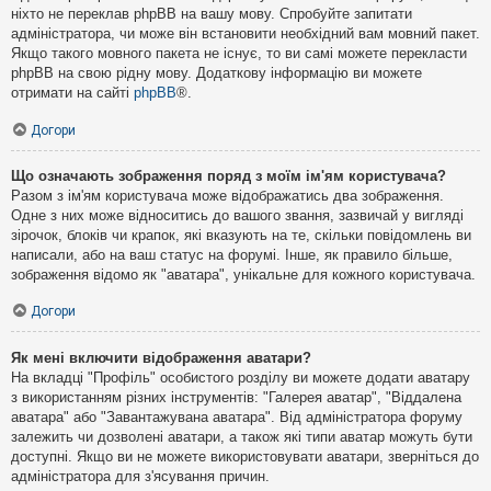
ніхто не переклав phpBB на вашу мову. Спробуйте запитати
адміністратора, чи може він встановити необхідний вам мовний пакет.
Якщо такого мовного пакета не існує, то ви самі можете перекласти
phpBB на свою рідну мову. Додаткову інформацію ви можете
отримати на сайті
phpBB
®.
Догори
Що означають зображення поряд з моїм ім'ям користувача?
Разом з ім'ям користувача може відображатись два зображення.
Одне з них може відноситись до вашого звання, зазвичай у вигляді
зірочок, блоків чи крапок, які вказують на те, скільки повідомлень ви
написали, або на ваш статус на форумі. Інше, як правило більше,
зображення відомо як "аватара", унікальне для кожного користувача.
Догори
Як мені включити відображення аватари?
На вкладці "Профіль" особистого розділу ви можете додати аватару
з використанням різних інструментів: "Галерея аватар", "Віддалена
аватара" або "Завантажувана аватара". Від адміністратора форуму
залежить чи дозволені аватари, а також які типи аватар можуть бути
доступні. Якщо ви не можете використовувати аватари, зверніться до
адміністратора для з'ясування причин.