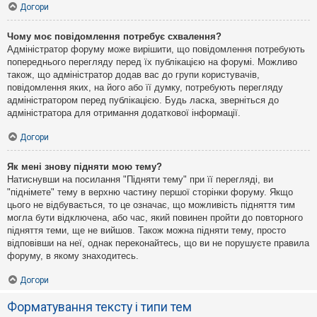
Догори
Чому моє повідомлення потребує схвалення?
Адміністратор форуму може вирішити, що повідомлення потребують
попереднього перегляду перед їх публікацією на форумі. Можливо
також, що адміністратор додав вас до групи користувачів,
повідомлення яких, на його або її думку, потребують перегляду
адміністратором перед публікацією. Будь ласка, зверніться до
адміністратора для отримання додаткової інформації.
Догори
Як мені знову підняти мою тему?
Натиснувши на посилання "Підняти тему" при її перегляді, ви
"піднімете" тему в верхню частину першої сторінки форуму. Якщо
цього не відбувається, то це означає, що можливість підняття тим
могла бути відключена, або час, який повинен пройти до повторного
підняття теми, ще не вийшов. Також можна підняти тему, просто
відповівши на неї, однак переконайтесь, що ви не порушуєте правила
форуму, в якому знаходитесь.
Догори
Форматування тексту і типи тем