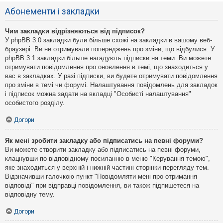
Абонементи і закладки
Чим закладки відрізняються від підписок?
У phpBB 3.0 закладки були більше схожі на закладки в вашому веб-
браузері. Ви не отримували попереджень про зміни, що відбулися. У
phpBB 3.1 закладки більше нагадують підписки на теми. Ви можете
отримувати повідомлення про оновлення в темі, що знаходиться у
вас в закладках. У разі підписки, ви будете отримувати повідомлення
про зміни в темі чи форумі. Налаштування повідомлень для закладок
і підписок можна задати на вкладці "Особисті налаштування"
особистого розділу.
Догори
Як мені зробити закладку або підписатись на певні форуми?
Ви можете створити закладку або підписатись на певні форуми,
клацнувши по відповідному посиланню в меню "Керування темою",
яке знаходиться у верхній і нижній частині сторінки перегляду тем.
Відзначивши галочкою пункт "Повідомляти мені про отримання
відповіді" при відправці повідомлення, ви також підпишетеся на
відповідну тему.
Догори