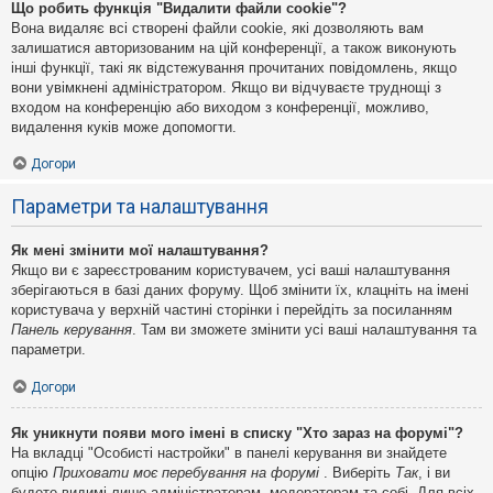
Що робить функція "Видалити файли cookie"?
Вона видаляє всі створені файли cookie, які дозволяють вам
залишатися авторизованим на цій конференції, а також виконують
інші функції, такі як відстежування прочитаних повідомлень, якщо
вони увімкнені адміністратором. Якщо ви відчуваєте труднощі з
входом на конференцію або виходом з конференції, можливо,
видалення куків може допомогти.
Догори
Параметри та налаштування
Як мені змінити мої налаштування?
Якщо ви є зареєстрованим користувачем, усі ваші налаштування
зберігаються в базі даних форуму. Щоб змінити їх, клацніть на імені
користувача у верхній частині сторінки і перейдіть за посиланням
Панель керування
. Там ви зможете змінити усі ваші налаштування та
параметри.
Догори
Як уникнути появи мого імені в списку "Хто зараз на форумі"?
На вкладці "Особисті настройки" в панелі керування ви знайдете
опцію
Приховати моє перебування на форумі
. Виберіть
Так
, і ви
будете видимі лише адміністраторам, модераторам та собі. Для всіх