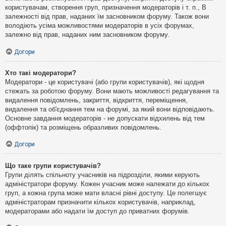
користувачам, створення груп, призначення модераторів і т. п., В
залежності від прав, наданих їм засновником форуму. Також вони
володіють усіма можливостями модераторів в усіх форумах,
залежно від прав, наданих ним засновником форуму.
Догори
Хто такі модератори?
Модератори - це користувачі (або групи користувачів), які щодня
стежать за роботою форуму. Вони мають можливості редагування та
видалення повідомлень, закриття, відкриття, переміщення,
видалення та об'єднання тем на форумі, за який вони відповідають.
Основне завдання модераторів - не допускати відхилень від тем
(оффтопік) та розміщень образливих повідомлень.
Догори
Що таке групи користувачів?
Групи ділять спільноту учасників на підрозділи, якими керують
адміністратори форуму. Кожен учасник може належати до кількох
груп, а кожна група може мати власні рівні доступу. Це полегшує
адміністраторам призначити кількох користувачів, наприклад,
модераторами або надати їм доступ до приватних форумів.