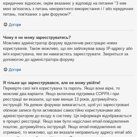
юридичних відносин, окрім вказаних у відповіді на питання "З ким
мені зв'язатись з питань некоректного використання і / або юридичних
питань, пов'язаних з цим форумом?".
Догори
Чому я не можу зареєструватись?
Можливо адміністратор форуму відключив реєстрацію нових
користувачів. Також можливо, що він заблокував вашу IP-адресу або
ім'я користувача, яке ви намагаєтесь зареєструвати. Зверніться за
допомогою до адміністратора форуму.
Догори
Я тільки що зареєструвався, але не можу увійти!
Перевірте свої ім'я користувача та пароль. Якщо вони вірні, то
можливі два варіанти. Якщо включена підтримка COPPA і при
реєстрації ви вказали, що вам менше 13 років, дотримуйтесь
інструкцій. На деяких форумах вимагається, щоб усі зареєстровані
облікові записи були активовані самостійно користувачами або
адміністратором до входу в систему. Ця інформація відображається
в процесі реєстрації. Якщо вам було надіслано email-повідомлення
поштою, дотримуйтесь інструкцій. Якщо email-повідомлення не
отримано, то можливо, що ви вказали неправильну адресу email або