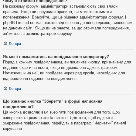
Чому я отримав попередження?
На кожному форумі адміністратори встановлюють свої власні
правила. Якщо ви порушили правила, ви можете отримати
попередження. Врахуйте, що це рішення адміністратора форуму, і
phpBB Limited не має ніякого відношення до попереджень, винесеним
на даному сайті. Якщо ви не знаєте, за що отримали попередження,
зв'яжіться з адміністратором форуму.
Догори
Як мені поскаржитись на повідомлення модератору?
Поряд з кожним повідомленням, ви побачите кнопку, призначену для
подання скарги на нього, якщо це дозволено адміністратором.
Натиснувши на неї, ви пройдете через ряд кроків, необхідних для
відправлення подання на повідомлення.
Догори
Що означає кнопка "Зберегти" в формі написання
повідомлення?
Ця кнопка дозволяє вам зберігати повідомлення для того, щоб
завершити та розмістити їх пізніше. Для того, щоб відкрити
збережене повідомлення, перейдіть в параграф "Чернетки" панелі
керування.