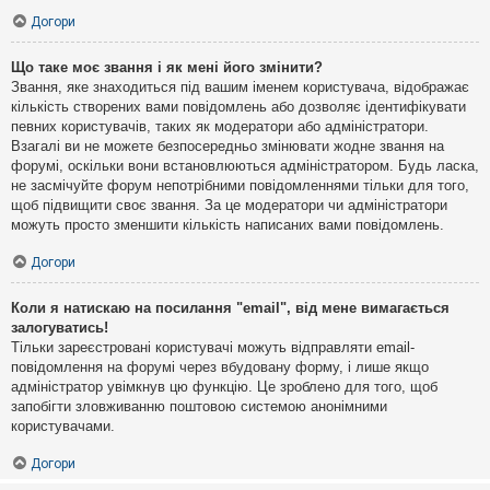
Догори
Що таке моє звання і як мені його змінити?
Звання, яке знаходиться під вашим іменем користувача, відображає
кількість створених вами повідомлень або дозволяє ідентифікувати
певних користувачів, таких як модератори або адміністратори.
Взагалі ви не можете безпосередньо змінювати жодне звання на
форумі, оскільки вони встановлюються адміністратором. Будь ласка,
не засмічуйте форум непотрібними повідомленнями тільки для того,
щоб підвищити своє звання. За це модератори чи адміністратори
можуть просто зменшити кількість написаних вами повідомлень.
Догори
Коли я натискаю на посилання "email", від мене вимагається
залогуватись!
Тільки зареєстровані користувачі можуть відправляти email-
повідомлення на форумі через вбудовану форму, і лише якщо
адміністратор увімкнув цю функцію. Це зроблено для того, щоб
запобігти зловживанню поштовою системою анонімними
користувачами.
Догори