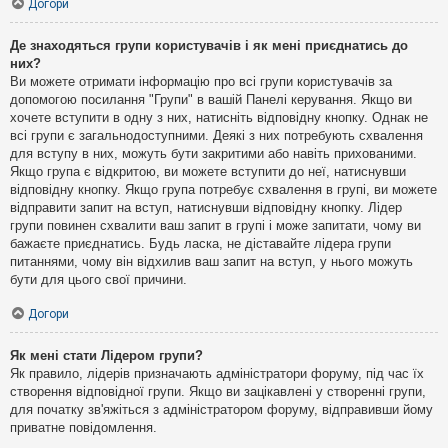
Догори
Де знаходяться групи користувачів і як мені приєднатись до
них?
Ви можете отримати інформацію про всі групи користувачів за
допомогою посилання "Групи" в вашій Панелі керування. Якщо ви
хочете вступити в одну з них, натисніть відповідну кнопку. Однак не
всі групи є загальнодоступними. Деякі з них потребують схвалення
для вступу в них, можуть бути закритими або навіть прихованими.
Якщо група є відкритою, ви можете вступити до неї, натиснувши
відповідну кнопку. Якщо група потребує схвалення в групі, ви можете
відправити запит на вступ, натиснувши відповідну кнопку. Лідер
групи повинен схвалити ваш запит в групі і може запитати, чому ви
бажаєте приєднатись. Будь ласка, не діставайте лідера групи
питаннями, чому він відхилив ваш запит на вступ, у нього можуть
бути для цього свої причини.
Догори
Як мені стати Лідером групи?
Як правило, лідерів призначають адміністратори форуму, під час їх
створення відповідної групи. Якщо ви зацікавлені у створенні групи,
для початку зв'яжіться з адміністратором форуму, відправивши йому
приватне повідомлення.