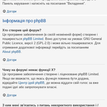
Панель керування і натисніть на посилання "Вкладення".
Догори
Інформація про phpBB
Хто створив цей форум?
Це програмне забезпечення (в своїй незміненій формі) створене і
поширюється
phpBB Limited
. Воно доступне на умовах GNU General
Public Licence, версії 2 (GPL-2.0) і може вільно поширюватися. Для
отримання додаткової інформації перейдіть за посиланням
About phpBB
.
Догори
Чому на форумі немає функції X?
Це програмне забезпечення створене і ліцензоване phpBB Limited.
Якщо ви вважаєте, що якась функція повинна бути додана,
відвідайте
Центр ідей phpBB
, де можна віддати свій голос за вже
подані ідеї або запропонувати власні.
Догори
З ким мені зв'язатись з питань некоректного використання і /