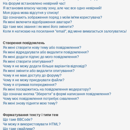
е
На форумі встановлено невірний час!
з
Я встановив власну часову зону, але час все одно невірний!
в
і
Моя рідна мова відсутня у списку!
д
Що означають зображення поряд з моїм ім'ям користувача?
п
Як мені включити відображення аватари?
о
Що таке моє звання і як мені його змінити?
в
Коли я натискаю на посилання "email", від мене вимагається залогуватись!
і
д
е
Створення повідомлень
й
Як мені створити нову тему або повідомлення?
Як мені відредагувати або видалити повідомлення?
Як мені додати підпис до мого повідомлення?
А
Як мені створити опитування?
к
Чому я не можу додати більше варіантів відповіді?
т
Як мені змінити або видалити опитування?
и
Чому я не маю доступу до форуму?
в
Чому я не можу приєднувати файли?
н
Чому я отримав попередження?
і
т
Як мені поскаржитись на повідомлення модератору?
е
Що означає кнопка "Зберегти" в формі написання повідомлення?
м
Чому моє повідомлення потребує схвалення?
и
Як мені знову підняти мою тему?
Форматування тексту і типи тем
П
Що таке BBCode?
о
Чи можу я використовувати HTML?
ш
Що таке смайлики?
у