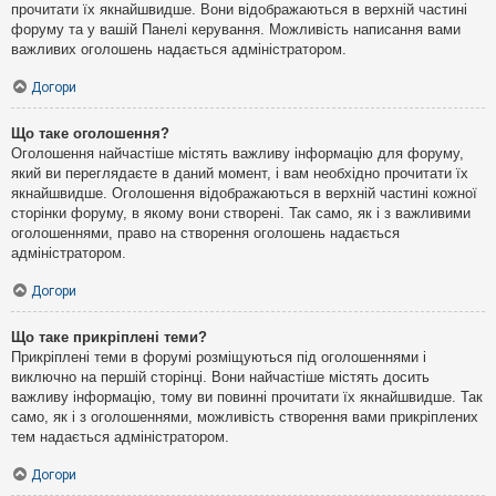
прочитати їх якнайшвидше. Вони відображаються в верхній частині
форуму та у вашій Панелі керування. Можливість написання вами
важливих оголошень надається адміністратором.
Догори
Що таке оголошення?
Оголошення найчастіше містять важливу інформацію для форуму,
який ви переглядаєте в даний момент, і вам необхідно прочитати їх
якнайшвидше. Оголошення відображаються в верхній частині кожної
сторінки форуму, в якому вони створені. Так само, як і з важливими
оголошеннями, право на створення оголошень надається
адміністратором.
Догори
Що таке прикріплені теми?
Прикріплені теми в форумі розміщуються під оголошеннями і
виключно на першій сторінці. Вони найчастіше містять досить
важливу інформацію, тому ви повинні прочитати їх якнайшвидше. Так
само, як і з оголошеннями, можливість створення вами прикріплених
тем надається адміністратором.
Догори