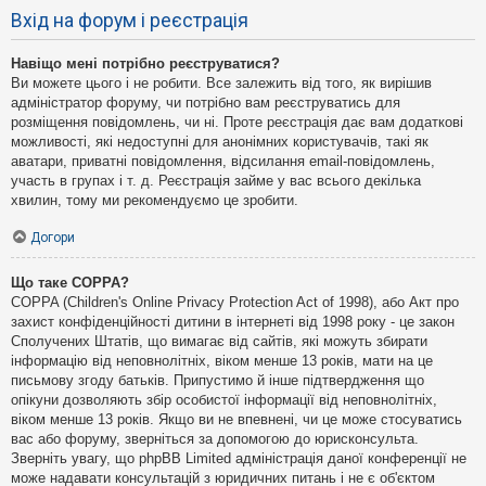
Вхід на форум і реєстрація
Навіщо мені потрібно реєструватися?
Ви можете цього і не робити. Все залежить від того, як вирішив
адміністратор форуму, чи потрібно вам реєструватись для
розміщення повідомлень, чи ні. Проте реєстрація дає вам додаткові
можливості, які недоступні для анонімних користувачів, такі як
аватари, приватні повідомлення, відсилання email-повідомлень,
участь в групах і т. д. Реєстрація займе у вас всього декілька
хвилин, тому ми рекомендуємо це зробити.
Догори
Що таке COPPA?
COPPA (Children's Online Privacy Protection Act of 1998), або Акт про
захист конфіденційності дитини в інтернеті від 1998 року - це закон
Сполучених Штатів, що вимагає від сайтів, які можуть збирати
інформацію від неповнолітніх, віком менше 13 років, мати на це
письмову згоду батьків. Припустимо й інше підтвердження що
опікуни дозволяють збір особистої інформації від неповнолітніх,
віком менше 13 років. Якщо ви не впевнені, чи це може стосуватись
вас або форуму, зверніться за допомогою до юрисконсульта.
Зверніть увагу, що phpBB Limited адміністрація даної конференції не
може надавати консультацій з юридичних питань і не є об'єктом