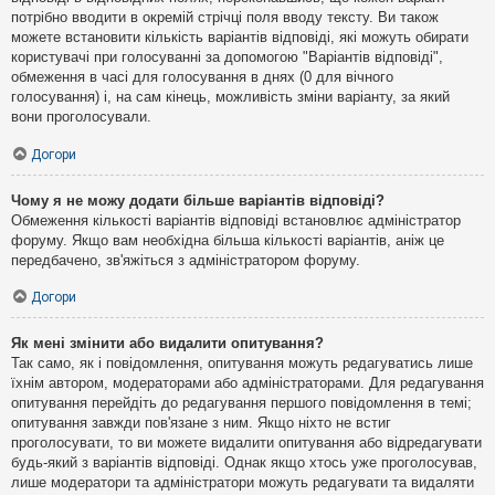
потрібно вводити в окремій стрічці поля вводу тексту. Ви також
можете встановити кількість варіантів відповіді, які можуть обирати
користувачі при голосуванні за допомогою "Варіантів відповіді",
обмеження в часі для голосування в днях (0 для вічного
голосування) і, на сам кінець, можливість зміни варіанту, за який
вони проголосували.
Догори
Чому я не можу додати більше варіантів відповіді?
Обмеження кількості варіантів відповіді встановлює адміністратор
форуму. Якщо вам необхідна більша кількості варіантів, аніж це
передбачено, зв'яжіться з адміністратором форуму.
Догори
Як мені змінити або видалити опитування?
Так само, як і повідомлення, опитування можуть редагуватись лише
їхнім автором, модераторами або адміністраторами. Для редагування
опитування перейдіть до редагування першого повідомлення в темі;
опитування завжди пов'язане з ним. Якщо ніхто не встиг
проголосувати, то ви можете видалити опитування або відредагувати
будь-який з варіантів відповіді. Однак якщо хтось уже проголосував,
лише модератори та адміністратори можуть редагувати та видаляти