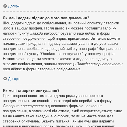
Догори
Як мені додати підпис до мого повідомлення?
Щоб додати підпис до повідомлення, ви повинні спочатку створити
його в вашому профілі. Після цього ви можете поставити галочку
напроти пункту
Завжди використовувати ваш підпис
в формі
створення повідомлення, щоб підпис приєднався. Ви також можете
налаштувати приєднання підпису за замовчуванням до усіх ваших
повідомлень, зробивши відповідний вибір у параграфі "Відправлення
повідомлень" пункту "Особисті налаштування" у вашому профілі.
Незважаючи на це, ви зможете скасувати додавання підпису в
окремих повідомлення, знявши прапорець
Завжди використовувати
ваш підпис
в формі створення повідомлення.
Догори
Як мені створити опитування?
При створенні нової теми чи під час редагування першого
повідомлення теми клацніть на вкладці або перейдіть в форму
Створити опитування
під основною формою написання
повідомлення, в залежності від стилю, який використовується; якщо
ви не бачите такої вкладки або форми, то ви не маєте прав для
створення опитувань. Вкажіть питання і як мінімум два варіанти
відповіді в відповідних полях, переконавшись, що кожен варіант