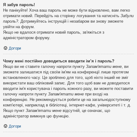
Я забув пароль!
Не панікуйте! Хоча ваш пароль не може бути відновлено, вам легко
отримати новий. Перейдіть на сторінку логування та натисніть
Забули
пароль?
. Дотримуйтесь інструкцій і незабаром ви знову зможете
увійти на форум.
Якщо не вдалося отримати новий пароль, зв'яжіться з
адміністратором форуму.
Догори
Чому мені постійно доводиться вводити ім’я і пароль?
Якщо ви не ставите галочку напроти пункту
Запам'ятати мене
, ви
зможете залишатися під своїм ім'ям на конференції лише протягом
встановленого часу. Це зроблено для того, щоб ніхто інший не зміг
використати ваш обліковий запис. Для того щоб вам не доводилося
вводити ім'я користувача і пароль кожного разу, ви можете поставити
галочку напроти пункту
Запам'ятати мене
при вході на
конференцію. Не рекомендується робити це на загальнодоступному
комп'ютері, наприклад в бібліотеці, інтернет-кафе, університеті і т. д.
Якщо пункт
Запам'ятати мене
відсутній, це означає, що
адміністратор вимкнув цю функцію.
Догори