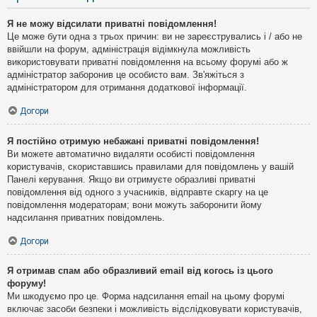
Я не можу відсилати приватні повідомлення!
Це може бути одна з трьох причин: ви не зареєструвались і / або не
ввійшли на форум, адміністрація відімкнула можливість
використовувати приватні повідомлення на всьому форумі або ж
адміністратор заборонив це особисто вам. Зв'яжіться з
адміністратором для отримання додаткової інформації.
Догори
Я постійно отримую небажані приватні повідомлення!
Ви можете автоматично видаляти особисті повідомлення
користувачів, скориставшись правилами для повідомлень у вашій
Панелі керування. Якщо ви отримуєте образливі приватні
повідомлення від одного з учасників, відправте скаргу на це
повідомлення модераторам; вони можуть заборонити йому
надсилання приватних повідомлень.
Догори
Я отримав спам або образливий email від когось із цього
форуму!
Ми шкодуємо про це. Форма надсилання email на цьому форумі
включає засоби безпеки і можливість відслідковувати користувачів,