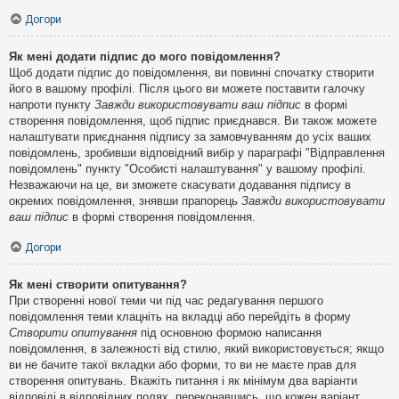
Догори
Як мені додати підпис до мого повідомлення?
Щоб додати підпис до повідомлення, ви повинні спочатку створити
його в вашому профілі. Після цього ви можете поставити галочку
напроти пункту
Завжди використовувати ваш підпис
в формі
створення повідомлення, щоб підпис приєднався. Ви також можете
налаштувати приєднання підпису за замовчуванням до усіх ваших
повідомлень, зробивши відповідний вибір у параграфі "Відправлення
повідомлень" пункту "Особисті налаштування" у вашому профілі.
Незважаючи на це, ви зможете скасувати додавання підпису в
окремих повідомлення, знявши прапорець
Завжди використовувати
ваш підпис
в формі створення повідомлення.
Догори
Як мені створити опитування?
При створенні нової теми чи під час редагування першого
повідомлення теми клацніть на вкладці або перейдіть в форму
Створити опитування
під основною формою написання
повідомлення, в залежності від стилю, який використовується; якщо
ви не бачите такої вкладки або форми, то ви не маєте прав для
створення опитувань. Вкажіть питання і як мінімум два варіанти
відповіді в відповідних полях, переконавшись, що кожен варіант