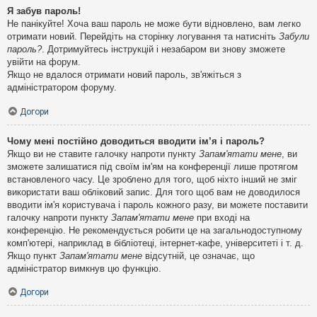
Я забув пароль!
Не панікуйте! Хоча ваш пароль не може бути відновлено, вам легко
отримати новий. Перейдіть на сторінку логування та натисніть
Забули
пароль?
. Дотримуйтесь інструкцій і незабаром ви знову зможете
увійти на форум.
Якщо не вдалося отримати новий пароль, зв'яжіться з
адміністратором форуму.
Догори
Чому мені постійно доводиться вводити ім’я і пароль?
Якщо ви не ставите галочку напроти пункту
Запам'ятати мене
, ви
зможете залишатися під своїм ім'ям на конференції лише протягом
встановленого часу. Це зроблено для того, щоб ніхто інший не зміг
використати ваш обліковий запис. Для того щоб вам не доводилося
вводити ім'я користувача і пароль кожного разу, ви можете поставити
галочку напроти пункту
Запам'ятати мене
при вході на
конференцію. Не рекомендується робити це на загальнодоступному
комп'ютері, наприклад в бібліотеці, інтернет-кафе, університеті і т. д.
Якщо пункт
Запам'ятати мене
відсутній, це означає, що
адміністратор вимкнув цю функцію.
Догори