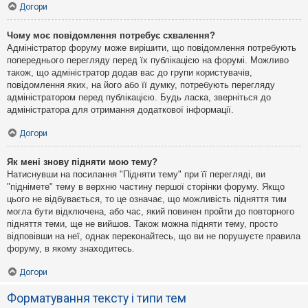
Догори
Чому моє повідомлення потребує схвалення?
Адміністратор форуму може вирішити, що повідомлення потребують
попереднього перегляду перед їх публікацією на форумі. Можливо
також, що адміністратор додав вас до групи користувачів,
повідомлення яких, на його або її думку, потребують перегляду
адміністратором перед публікацією. Будь ласка, зверніться до
адміністратора для отримання додаткової інформації.
Догори
Як мені знову підняти мою тему?
Натиснувши на посилання "Підняти тему" при її перегляді, ви
"піднімете" тему в верхню частину першої сторінки форуму. Якщо
цього не відбувається, то це означає, що можливість підняття тим
могла бути відключена, або час, який повинен пройти до повторного
підняття теми, ще не вийшов. Також можна підняти тему, просто
відповівши на неї, однак переконайтесь, що ви не порушуєте правила
форуму, в якому знаходитесь.
Догори
Форматування тексту і типи тем