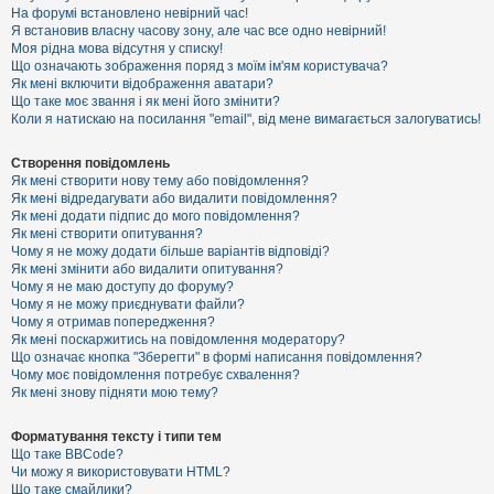
е
На форумі встановлено невірний час!
з
Я встановив власну часову зону, але час все одно невірний!
в
і
Моя рідна мова відсутня у списку!
д
Що означають зображення поряд з моїм ім'ям користувача?
п
Як мені включити відображення аватари?
о
Що таке моє звання і як мені його змінити?
в
Коли я натискаю на посилання "email", від мене вимагається залогуватись!
і
д
е
Створення повідомлень
й
Як мені створити нову тему або повідомлення?
Як мені відредагувати або видалити повідомлення?
Як мені додати підпис до мого повідомлення?
А
Як мені створити опитування?
к
Чому я не можу додати більше варіантів відповіді?
т
Як мені змінити або видалити опитування?
и
Чому я не маю доступу до форуму?
в
Чому я не можу приєднувати файли?
н
Чому я отримав попередження?
і
т
Як мені поскаржитись на повідомлення модератору?
е
Що означає кнопка "Зберегти" в формі написання повідомлення?
м
Чому моє повідомлення потребує схвалення?
и
Як мені знову підняти мою тему?
Форматування тексту і типи тем
П
Що таке BBCode?
о
Чи можу я використовувати HTML?
ш
Що таке смайлики?
у