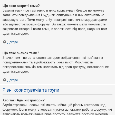
Що таке закриті теми?
Закриті теми - це такі теми, в яких користувачі більше не можуть
залишати повідомлення і будь-які опитування в них автоматично
завершуються. Теми можуть бути закриті виключно модераторами
або адміністраторами форуму. Ви також можете мати можливість
закривати створені вами теми, в залежності від прав, наданих вам
адміністратором.
Догори
Що таке значок теми?
Значки тем - це встановлені автором зображення, які пов'язані з
повідомленнями та відображають їхній зміст. Можливість
використання значків тем залежить від прав доступу, встановлених
адміністратором.
Догори
Рівні користувачів та групи
Хто такі Адміністратори?
Адміністратори - особи, які мають найвищий рівень контролю над
форумом. Вони можуть керувати усіма аспектами роботи форуму, які
включають розмежування прав доступу, закриття доступу окремим