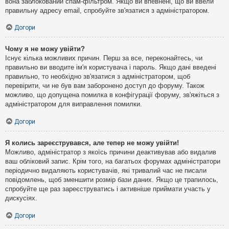
вона заблокований спам-фільтром. Якщо ви впевнені, що ви ввели
правильну адресу email, спробуйте зв'язатися з адміністратором.
Догори
Чому я не можу увійти?
Існує кілька можливих причин. Перш за все, переконайтесь, чи
правильно ви вводите ім'я користувача і пароль. Якщо дані введені
правильно, то необхідно зв'язатися з адміністратором, щоб
перевірити, чи не був вам заборонено доступ до форуму. Також
можливо, що допущена помилка в конфігурації форуму, зв'яжіться з
адміністратором для виправлення помилки.
Догори
Я колись зареєструвався, але тепер не можу увійти!
Можливо, адміністратор з якоїсь причини деактивував або видалив
ваш обліковий запис. Крім того, на багатьох форумах адміністратори
періодично видаляють користувачів, які тривалий час не писали
повідомлень, щоб зменшити розмір бази даних. Якщо це трапилось,
спробуйте ще раз зареєструватись і активніше приймати участь у
дискусіях.
Догори