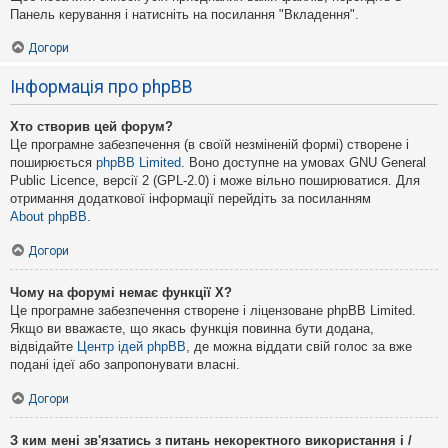
Панель керування і натисніть на посилання "Вкладення".
Догори
Інформація про phpBB
Хто створив цей форум?
Це програмне забезпечення (в своїй незміненій формі) створене і
поширюється
phpBB Limited
. Воно доступне на умовах GNU General
Public Licence, версії 2 (GPL-2.0) і може вільно поширюватися. Для
отримання додаткової інформації перейдіть за посиланням
About phpBB
.
Догори
Чому на форумі немає функції X?
Це програмне забезпечення створене і ліцензоване phpBB Limited.
Якщо ви вважаєте, що якась функція повинна бути додана,
відвідайте
Центр ідей phpBB
, де можна віддати свій голос за вже
подані ідеї або запропонувати власні.
Догори
З ким мені зв'язатись з питань некоректного використання і /