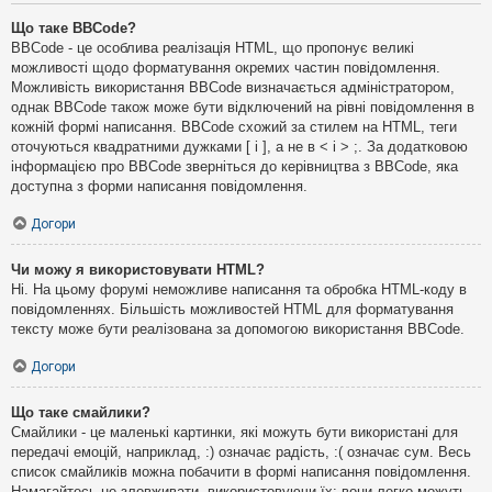
Що таке BBCode?
BBCode - це особлива реалізація HTML, що пропонує великі
можливості щодо форматування окремих частин повідомлення.
Можливість використання BBCode визначається адміністратором,
однак BBCode також може бути відключений на рівні повідомлення в
кожній формі написання. BBCode схожий за стилем на HTML, теги
оточуються квадратними дужками [ і ], а не в < і > ;. За додатковою
інформацією про BBCode зверніться до керівництва з BBCode, яка
доступна з форми написання повідомлення.
Догори
Чи можу я використовувати HTML?
Ні. На цьому форумі неможливе написання та обробка HTML-коду в
повідомленнях. Більшість можливостей HTML для форматування
тексту може бути реалізована за допомогою використання BBCode.
Догори
Що таке смайлики?
Смайлики - це маленькі картинки, які можуть бути використані для
передачі емоцій, наприклад, :) означає радість, :( означає сум. Весь
список смайликів можна побачити в формі написання повідомлення.
Намагайтесь не зловживати, використовуючи їх: вони легко можуть