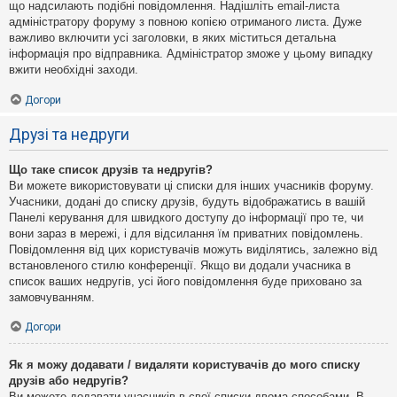
що надсилають подібні повідомлення. Надішліть email-листа
адміністратору форуму з повною копією отриманого листа. Дуже
важливо включити усі заголовки, в яких міститься детальна
інформація про відправника. Адміністратор зможе у цьому випадку
вжити необхідні заходи.
Догори
Друзі та недруги
Що таке список друзів та недругів?
Ви можете використовувати ці списки для інших учасників форуму.
Учасники, додані до списку друзів, будуть відображатись в вашій
Панелі керування для швидкого доступу до інформації про те, чи
вони зараз в мережі, і для відсилання їм приватних повідомлень.
Повідомлення від цих користувачів можуть виділятись, залежно від
встановленого стилю конференції. Якщо ви додали учасника в
список ваших недругів, усі його повідомлення буде приховано за
замовчуванням.
Догори
Як я можу додавати / видаляти користувачів до мого списку
друзів або недругів?
Ви можете додавати учасників в свої списки двома способами. В