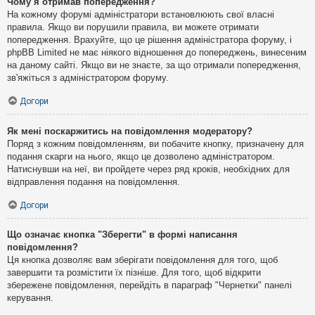
Чому я отримав попередження?
На кожному форумі адміністратори встановлюють свої власні
правила. Якщо ви порушили правила, ви можете отримати
попередження. Врахуйте, що це рішення адміністратора форуму, і
phpBB Limited не має ніякого відношення до попереджень, винесеним
на даному сайті. Якщо ви не знаєте, за що отримали попередження,
зв'яжіться з адміністратором форуму.
Догори
Як мені поскаржитись на повідомлення модератору?
Поряд з кожним повідомленням, ви побачите кнопку, призначену для
подання скарги на нього, якщо це дозволено адміністратором.
Натиснувши на неї, ви пройдете через ряд кроків, необхідних для
відправлення подання на повідомлення.
Догори
Що означає кнопка "Зберегти" в формі написання
повідомлення?
Ця кнопка дозволяє вам зберігати повідомлення для того, щоб
завершити та розмістити їх пізніше. Для того, щоб відкрити
збережене повідомлення, перейдіть в параграф "Чернетки" панелі
керування.