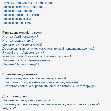
к
Чи можу я розміщувати зображення?
Що таке важливі оголошення?
Що таке оголошення?
Що таке прикріплені теми?
Д
Що таке закриті теми?
о
Що таке значок теми?
п
о
м
Рівні користувачів та групи
о
Хто такі Адміністратори?
г
Хто такі модератори?
а
Що таке групи користувачів?
Де знаходяться групи користувачів і як мені приєднатись до них?
Як мені стати Лідером групи?
Чому групи відображаються різними кольорами?
Що таке група за замовчуванням?
Що таке "Наша команда"?
Приватні повідомлення
Я не можу відсилати приватні повідомлення!
Я постійно отримую небажані приватні повідомлення!
Я отримав спам або образливий email від когось із цього форуму!
Друзі та недруги
Що таке список друзів та недругів?
Як я можу додавати / видаляти користувачів до мого списку друзів або
недругів?