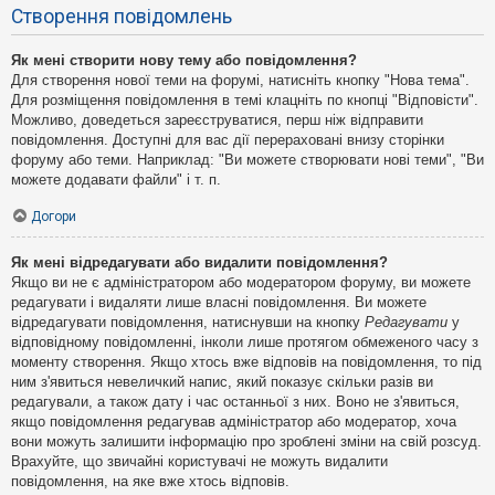
Створення повідомлень
Як мені створити нову тему або повідомлення?
Для створення нової теми на форумі, натисніть кнопку "Нова тема".
Для розміщення повідомлення в темі клацніть по кнопці "Відповісти".
Можливо, доведеться зареєструватися, перш ніж відправити
повідомлення. Доступні для вас дії перераховані внизу сторінки
форуму або теми. Наприклад: "Ви можете створювати нові теми", "Ви
можете додавати файли" і т. п.
Догори
Як мені відредагувати або видалити повідомлення?
Якщо ви не є адміністратором або модератором форуму, ви можете
редагувати і видаляти лише власні повідомлення. Ви можете
відредагувати повідомлення, натиснувши на кнопку
Редагувати
у
відповідному повідомленні, інколи лише протягом обмеженого часу з
моменту створення. Якщо хтось вже відповів на повідомлення, то під
ним з'явиться невеличкий напис, який показує скільки разів ви
редагували, а також дату і час останньої з них. Воно не з'явиться,
якщо повідомлення редагував адміністратор або модератор, хоча
вони можуть залишити інформацію про зроблені зміни на свій розсуд.
Врахуйте, що звичайні користувачі не можуть видалити
повідомлення, на яке вже хтось відповів.