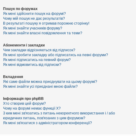
Пошук по форумах
Як мені здійснити пошук на форумі?
Чому мій пошук не дає результатів?
В результаті пошуку я отримав порожню сторінку!
Як мені знайти учасників форуму?
Як мені знайти власні повідомлення та теми?
Абонементи і закладки
Чим закладки відрізняються від підписок?
Як мені зробити закладку або підписатись на певні форуми?
Як мені підписатись на певний форум?
Як мені відмовитись від підписки?
Вкладення
Які саме файли можна приєднувати на цьому форумі?
Як мені знайти усі приєднані мною файли?
Інформація про phpBB
Хто створив цей форум?
Чому на форумі немає функції X?
З ким мені зв'язатись з питань некоректного використання і / або
юридичних питань, пов'язаних з цим форумом?
Як мені зв'язатися з адміністратором конференції?