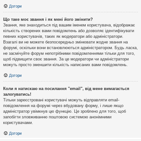
Догори
Що таке моє звання і як мені його змінити?
Звання, яке знаходиться під вашим іменем користувача, відображає
кількість створених вами повідомлень або дозволяє ідентифікувати
певних користувачів, таких як модератори або адміністратори.
Взагалі ви не можете безпосередньо змінювати жодне звання на
форумі, оскільки вони встановлюються адміністратором. Будь ласка,
не засмічуйте форум непотрібними повідомленнями тільки для того,
щоб підвищити своє звання. За це модератори чи адміністратори
можуть просто зменшити кількість написаних вами повідомлень.
Догори
Коли я натискаю на посилання "email", від мене вимагається
залогуватись!
Тільки зареєстровані користувачі можуть відправляти email-
повідомлення на форумі через вбудовану форму, і лише якщо
адміністратор увімкнув цю функцію. Це зроблено для того, щоб
запобігти зловживанню поштовою системою анонімними
користувачами.
Догори