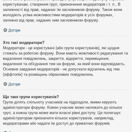
користувачам, створення груп, призначення модераторів і т. п., В
залежності від прав, наданих їм засновником форуму. Також вони
володіють усіма можливостями модераторів в усіх форумах,
залежно від прав, наданих ним засновником форуму.
Догори
Хто такі модератори?
Модератори - це користувачі (або групи користувачів), які щодня
стежать за роботою форуму. Вони мають можливості редагування та
видалення повідомлень, закриття, відкриття, переміщення,
видалення та об'єднання тем на форумі, за який вони відповідають.
Основне завдання модераторів - не допускати відхилень від тем
(оффтопік) та розміщень образливих повідомлень.
Догори
Що таке групи користувачів?
Групи ділять спільноту учасників на підрозділи, якими керують
адміністратори форуму. Кожен учасник може належати до кількох
груп, а кожна група може мати власні рівні доступу. Це полегшує
адміністраторам призначити кількох користувачів, наприклад,
модераторами або надати їм доступ до приватних форумів.