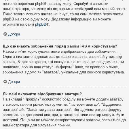
ніхто не переклав phpBB на вашу мову. Спробуйте запитати
адміністратора, чи може він встановити необхідний вам мовний пакет.
Якщо такого мовного пакета не існує, то ви самі можете перекласти
phpBB на свою рідну мову. Додаткову інформацію ви можете
отримати на сайті
phpBB
®.
Догори
Що означають зображення поряд з моїм ім'ям користувача?
Разом з ім'ям користувача може відображатись два зображення.
Одне з них може відноситись до вашого звання, зазвичай у вигляді
зірочок, блоків чи крапок, які вказують на те, скільки повідомлень ви
написали, або на ваш статус на форумі. Інше, як правило більше,
зображення відомо як "аватара", унікальне для кожного користувача.
Догори
Як мені включити відображення аватари?
На вкладці "Профіль" особистого розділу ви можете додати аватару
з використанням різних інструментів: "Галерея аватар", "Віддалена
аватара" або "Завантажувана аватара". Від адміністратора форуму
залежить чи дозволені аватари, а також які типи аватар можуть бути
доступні. Якщо ви не можете використовувати аватари, зверніться до
адміністратора для з'ясування причин.