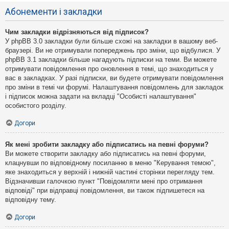
Абонементи і закладки
Чим закладки відрізняються від підписок?
У phpBB 3.0 закладки були більше схожі на закладки в вашому веб-
браузері. Ви не отримували попереджень про зміни, що відбулися. У
phpBB 3.1 закладки більше нагадують підписки на теми. Ви можете
отримувати повідомлення про оновлення в темі, що знаходиться у
вас в закладках. У разі підписки, ви будете отримувати повідомлення
про зміни в темі чи форумі. Налаштування повідомлень для закладок
і підписок можна задати на вкладці "Особисті налаштування"
особистого розділу.
Догори
Як мені зробити закладку або підписатись на певні форуми?
Ви можете створити закладку або підписатись на певні форуми,
клацнувши по відповідному посиланню в меню "Керування темою",
яке знаходиться у верхній і нижній частині сторінки перегляду тем.
Відзначивши галочкою пункт "Повідомляти мені про отримання
відповіді" при відправці повідомлення, ви також підпишетеся на
відповідну тему.
Догори