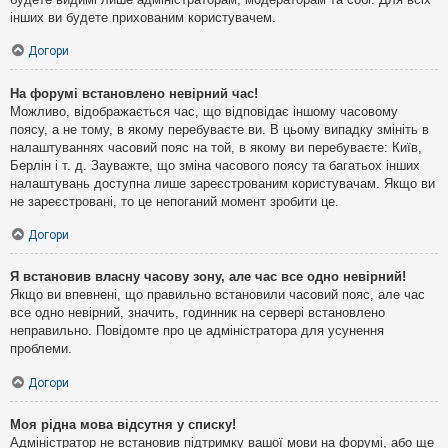
інших ви будете прихованим користувачем.
Догори
На форумі встановлено невірний час!
Можливо, відображається час, що відповідає іншому часовому
поясу, а не тому, в якому перебуваєте ви. В цьому випадку змініть в
налаштуваннях часовий пояс на той, в якому ви перебуваєте: Київ,
Берлін і т. д. Зауважте, що зміна часового поясу та багатьох інших
налаштувань доступна лише зареєстрованим користувачам. Якщо ви
не зареєстровані, то це непоганий момент зробити це.
Догори
Я встановив власну часову зону, але час все одно невірний!
Якщо ви впевнені, що правильно встановили часовий пояс, але час
все одно невірний, значить, годинник на сервері встановлено
неправильно. Повідомте про це адміністратора для усунення
проблеми.
Догори
Моя рідна мова відсутня у списку!
Адміністратор не встановив підтримку вашої мови на форумі, або ще