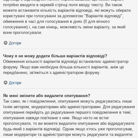
потрібно вводити в окремій стрічці поля вводу тексту. Ви також
можете встановити кількість варіантів відповіді, які можуть обирати
користувачі при голосуванні за допомогою "Варіантів відповіді",
обмеження в часі для голосування в днях (0 для вічного
голосування) і, на сам кінець, можливість зміни варіанту, за який
вони проголосували.
Догори
Чому я не можу додати більше варіантів відповіді?
Обмеження кількості варіантів відповіді встановлює адміністратор
форуму. Якщо вам необхідна більша кількості варіантів, аніж це
передбачено, зв'яжіться з адміністратором форуму.
Догори
Як мені змінити або видалити опитування?
Так само, як і повідомлення, опитування можуть редагуватись лише
їхнім автором, модераторами або адміністраторами. Для редагування
опитування перейдіть до редагування першого повідомлення в темі;
опитування завжди пов'язане з ним. Якщо ніхто не встиг
проголосувати, то ви можете видалити опитування або відредагувати
будь-який з варіантів відповіді. Однак якщо хтось уже проголосував,
лише модератори та адміністратори можуть редагувати та видаляти