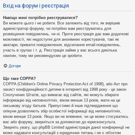
Вхід на форум і реєстрація
Навіщо мені потрібно реєструватися?
Ви можете цього і не робити. Все залежить від того, як вирішив
адміністратор форуму, чи потрібно вам реєструватись для
розміщення повідомлень, чи ні. Проте реєстрація дає вам додаткові
можливості, які недоступні для анонімних користувачів, такі як
аватари, приватні повідомлення, відсилання email-повідомлень,
участь в групах і т. д. Реєстрація займе у вас всього декілька
хвилин, тому ми рекомендуємо це зробити.
Догори
Що таке COPPA?
COPPA (Children's Online Privacy Protection Act of 1998), або Акт про
захист конфіденційності дитини в інтернеті від 1998 року - це закон
Сполучених Штатів, що вимагає від сайтів, які можуть збирати
інформацію від неповнолітніх, віком менше 13 років, мати на це
письмову згоду батьків. Припустимо й інше підтвердження що
опікуни дозволяють збір особистої інформації від неповнолітніх,
віком менше 13 років. Якщо ви не впевнені, чи це може стосуватись
вас або форуму, зверніться за допомогою до юрисконсульта.
Зверніть увагу, що phpBB Limited адміністрація даної конференції не
може надавати консультацій з юридичних питань і не є об'єктом