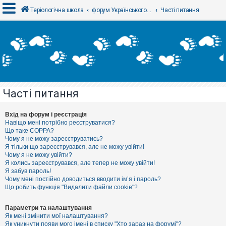
Теріологічна школа
форум Українського теріологічного товариства
Часті питання
В
х
і
д
Часті питання
Р
е
є
Вхід на форум і реєстрація
с
Навіщо мені потрібно реєструватися?
т
Що таке COPPA?
р
Чому я не можу зареєструватись?
а
Я тільки що зареєструвався, але не можу увійти!
ц
Чому я не можу увійти?
і
я
Я колись зареєструвався, але тепер не можу увійти!
Я забув пароль!
Чому мені постійно доводиться вводити ім’я і пароль?
Що робить функція "Видалити файли cookie"?
Т
е
м
Параметри та налаштування
и
Як мені змінити мої налаштування?
б
Як уникнути появи мого імені в списку "Хто зараз на форумі"?