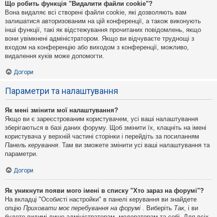
Що робить функція "Видалити файли cookie"?
Вона видаляє всі створені файли cookie, які дозволяють вам
залишатися авторизованим на цій конференції, а також виконують
інші функції, такі як відстежування прочитаних повідомлень, якщо
вони увімкнені адміністратором. Якщо ви відчуваєте труднощі з
входом на конференцію або виходом з конференції, можливо,
видалення куків може допомогти.
Догори
Параметри та налаштування
Як мені змінити мої налаштування?
Якщо ви є зареєстрованим користувачем, усі ваші налаштування
зберігаються в базі даних форуму. Щоб змінити їх, клацніть на імені
користувача у верхній частині сторінки і перейдіть за посиланням
Панель керування
. Там ви зможете змінити усі ваші налаштування та
параметри.
Догори
Як уникнути появи мого імені в списку "Хто зараз на форумі"?
На вкладці "Особисті настройки" в панелі керування ви знайдете
опцію
Приховати моє перебування на форумі
. Виберіть
Так
, і ви
будете видимі лише адміністраторам, модераторам та собі. Для всіх