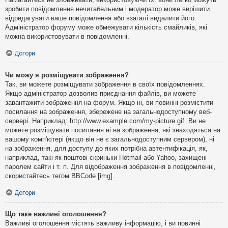
зробити повідомлення нечитабельним і модератор може вирішити
відредагувати ваше повідомлення або взагалі видалити його.
Адміністратор форуму може обмежувати кількість смайликів, які
можна використовувати в повідомленні.
Догори
Чи можу я розміщувати зображення?
Так, ви можете розміщувати зображення в своїх повідомленнях.
Якщо адміністратор дозволив приєднання файлів, ви можете
завантажити зображення на форум. Якщо ні, ви повинні розмістити
посилання на зображення, збережене на загальнодоступному веб-
сервері. Наприклад: http://www.example.com/my-picture.gif. Ви не
можете розміщувати посилання ні на зображення, які знаходяться на
вашому комп'ютері (якщо він не є загальнодоступним сервером), ні
на зображення, для доступу до яких потрібна автентифікація, як,
наприклад, такі як поштові скриньки Hotmail або Yahoo, захищені
паролем сайти і т. п. Для відображення зображення в повідомленні,
скористайтесь тегом BBCode [img].
Догори
Що таке важливі оголошення?
Важливі оголошення містять важливу інформацію, і ви повинні