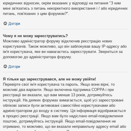
юридичних відносин, окрім вказаних у відповіді на питання "З ким
мені зв'язатись з питань некоректного використання і / або юридичних
питань, пов'язаних з цим форумом?".
Догори
Чому я не можу зареєструватись?
Можливо адміністратор форуму відключив реєстрацію нових
користувачів. Також можливо, що він заблокував вашу IP-адресу або
ім'я користувача, яке ви намагаєтесь зареєструвати. Зверніться за
допомогою до адміністратора форуму.
Догори
Я тільки що зареєструвався, але не можу увійти!
Перевірте свої ім'я користувача та пароль. Якщо вони вірні, то
можливі два варіанти. Якщо включена підтримка COPPA і при
реєстрації ви вказали, що вам менше 13 років, дотримуйтесь
інструкцій. На деяких форумах вимагається, щоб усі зареєстровані
облікові записи були активовані самостійно користувачами або
адміністратором до входу в систему. Ця інформація відображається
в процесі реєстрації. Якщо вам було надіслано email-повідомлення
поштою, дотримуйтесь інструкцій. Якщо email-повідомлення не
отримано, то можливо, що ви вказали неправильну адресу email або