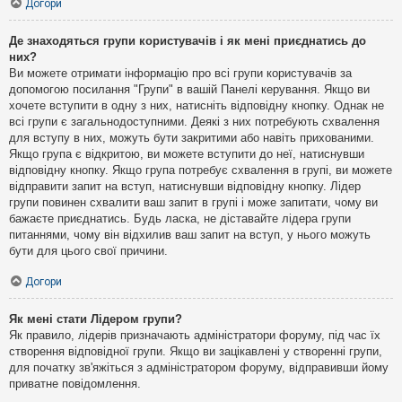
Догори
Де знаходяться групи користувачів і як мені приєднатись до
них?
Ви можете отримати інформацію про всі групи користувачів за
допомогою посилання "Групи" в вашій Панелі керування. Якщо ви
хочете вступити в одну з них, натисніть відповідну кнопку. Однак не
всі групи є загальнодоступними. Деякі з них потребують схвалення
для вступу в них, можуть бути закритими або навіть прихованими.
Якщо група є відкритою, ви можете вступити до неї, натиснувши
відповідну кнопку. Якщо група потребує схвалення в групі, ви можете
відправити запит на вступ, натиснувши відповідну кнопку. Лідер
групи повинен схвалити ваш запит в групі і може запитати, чому ви
бажаєте приєднатись. Будь ласка, не діставайте лідера групи
питаннями, чому він відхилив ваш запит на вступ, у нього можуть
бути для цього свої причини.
Догори
Як мені стати Лідером групи?
Як правило, лідерів призначають адміністратори форуму, під час їх
створення відповідної групи. Якщо ви зацікавлені у створенні групи,
для початку зв'яжіться з адміністратором форуму, відправивши йому
приватне повідомлення.