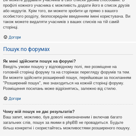
профілі кожного учасника є можливість додати його в список друзів
або недругів. Крім того, ви можете зробити це прямо з вашого
особистого розділу, безпосереднім введенням імені користувача. Ви
також можете видаляти учасників з ваших списків на тій самій
сторінці.
Догори
Пошук по форумах
Як мені здійснити пошук на форумі?
Введіть умови пошуку у відповідному полі, яке розміщене на
головній сторінці форуму та на сторінках перегляду форумів та тем.
Ви можете здійснити розширений пошук, перейшовши за посиланням
"Розширений пошук", яке знаходиться на кожній сторінці форуму.
Розміщення посилань може відрізнятись, залежно від стилю.
Догори
Чому мій пошук не дає результатів?
Ваш запит, можливо, був доволі невизначеним і включав багато
загальних слів, пошук за якими в phpBB не провадиться. Будьте
більш конкретні і скористайтесь можливостями розширеного пошуку.