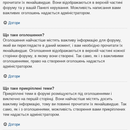
прочитати їх якнайшвидше. Вони відображаються в верхній частині
форуму та у вашій Панелі керування. Можливість написання вами
важливих оголошень надається адміністратором.
Догори
Що таке оголошення?
Оголошення найчастіше містять важливу інформацію для форуму,
який ви переглядаєте в даний момент, і вам необхідно прочитати їх
якнайшвидше. Оголошення відображаються в верхній частині кожної
сторінки форуму, в якому вони створені. Так само, як і з важливими
оголошеннями, право на створення оголошень надається
адміністратором.
Догори
Що таке прикріплені теми?
Прикріплені теми в форумі розміщуються під оголошеннями і
виключно на першій сторінці. Вони найчастіше містять досить
важливу інформацію, тому ви повинні прочитати їх якнайшвидше. Так
само, як і з оголошеннями, можливість створення вами прикріплених
тем надається адміністратором.
Догори