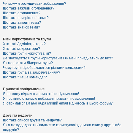
к
Чи можу я розміщувати зображення?
Що таке важливі оголошення?
Що таке оголошення?
Що таке прикріплені теми?
Д
Що таке закриті теми?
о
Що таке значок теми?
п
о
м
Рівні користувачів та групи
о
Хто такі Адміністратори?
г
Хто такі модератори?
а
Що таке групи користувачів?
Де знаходяться групи користувачів і як мені приєднатись до них?
Як мені стати Лідером групи?
Чому групи відображаються різними кольорами?
Що таке група за замовчуванням?
Що таке "Наша команда"?
Приватні повідомлення
Я не можу відсилати приватні повідомлення!
Я постійно отримую небажані приватні повідомлення!
Я отримав спам або образливий email від когось із цього форуму!
Друзі та недруги
Що таке список друзів та недругів?
Як я можу додавати / видаляти користувачів до мого списку друзів або
недругів?