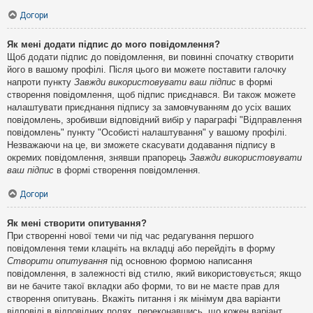
Догори
Як мені додати підпис до мого повідомлення?
Щоб додати підпис до повідомлення, ви повинні спочатку створити
його в вашому профілі. Після цього ви можете поставити галочку
напроти пункту
Завжди використовувати ваш підпис
в формі
створення повідомлення, щоб підпис приєднався. Ви також можете
налаштувати приєднання підпису за замовчуванням до усіх ваших
повідомлень, зробивши відповідний вибір у параграфі "Відправлення
повідомлень" пункту "Особисті налаштування" у вашому профілі.
Незважаючи на це, ви зможете скасувати додавання підпису в
окремих повідомлення, знявши прапорець
Завжди використовувати
ваш підпис
в формі створення повідомлення.
Догори
Як мені створити опитування?
При створенні нової теми чи під час редагування першого
повідомлення теми клацніть на вкладці або перейдіть в форму
Створити опитування
під основною формою написання
повідомлення, в залежності від стилю, який використовується; якщо
ви не бачите такої вкладки або форми, то ви не маєте прав для
створення опитувань. Вкажіть питання і як мінімум два варіанти
відповіді в відповідних полях, переконавшись, що кожен варіант