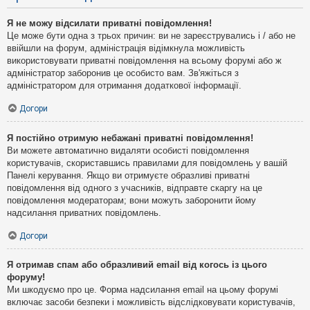
Я не можу відсилати приватні повідомлення!
Це може бути одна з трьох причин: ви не зареєструвались і / або не
ввійшли на форум, адміністрація відімкнула можливість
використовувати приватні повідомлення на всьому форумі або ж
адміністратор заборонив це особисто вам. Зв'яжіться з
адміністратором для отримання додаткової інформації.
Догори
Я постійно отримую небажані приватні повідомлення!
Ви можете автоматично видаляти особисті повідомлення
користувачів, скориставшись правилами для повідомлень у вашій
Панелі керування. Якщо ви отримуєте образливі приватні
повідомлення від одного з учасників, відправте скаргу на це
повідомлення модераторам; вони можуть заборонити йому
надсилання приватних повідомлень.
Догори
Я отримав спам або образливий email від когось із цього
форуму!
Ми шкодуємо про це. Форма надсилання email на цьому форумі
включає засоби безпеки і можливість відслідковувати користувачів,