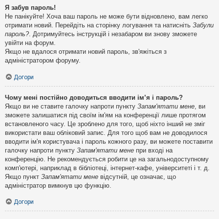
Я забув пароль!
Не панікуйте! Хоча ваш пароль не може бути відновлено, вам легко
отримати новий. Перейдіть на сторінку логування та натисніть
Забули
пароль?
. Дотримуйтесь інструкцій і незабаром ви знову зможете
увійти на форум.
Якщо не вдалося отримати новий пароль, зв'яжіться з
адміністратором форуму.
Догори
Чому мені постійно доводиться вводити ім’я і пароль?
Якщо ви не ставите галочку напроти пункту
Запам'ятати мене
, ви
зможете залишатися під своїм ім'ям на конференції лише протягом
встановленого часу. Це зроблено для того, щоб ніхто інший не зміг
використати ваш обліковий запис. Для того щоб вам не доводилося
вводити ім'я користувача і пароль кожного разу, ви можете поставити
галочку напроти пункту
Запам'ятати мене
при вході на
конференцію. Не рекомендується робити це на загальнодоступному
комп'ютері, наприклад в бібліотеці, інтернет-кафе, університеті і т. д.
Якщо пункт
Запам'ятати мене
відсутній, це означає, що
адміністратор вимкнув цю функцію.
Догори