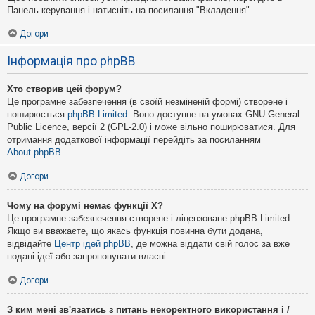
Панель керування і натисніть на посилання "Вкладення".
Догори
Інформація про phpBB
Хто створив цей форум?
Це програмне забезпечення (в своїй незміненій формі) створене і
поширюється
phpBB Limited
. Воно доступне на умовах GNU General
Public Licence, версії 2 (GPL-2.0) і може вільно поширюватися. Для
отримання додаткової інформації перейдіть за посиланням
About phpBB
.
Догори
Чому на форумі немає функції X?
Це програмне забезпечення створене і ліцензоване phpBB Limited.
Якщо ви вважаєте, що якась функція повинна бути додана,
відвідайте
Центр ідей phpBB
, де можна віддати свій голос за вже
подані ідеї або запропонувати власні.
Догори
З ким мені зв'язатись з питань некоректного використання і /