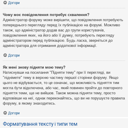
Догори
Чому моє повідомлення потребує схвалення?
Адміністратор форуму може вирішити, що повідомлення потребують
попереднього перегляду перед їх публікацією на форумі. Можливо
також, що адміністратор додав вас до групи користувачів,
повідомлення яких, на його або її думку, потребують перегляду
адміністратором перед публікацією. Будь ласка, зверніться до
адміністратора для отримання додаткової інформації.
Догори
Як мені знову підняти мою тему?
Натиснувши на посилання "Підняти тему" при її перегляді, ви
"піднімете" тему в верхню частину першої сторінки форуму. Якщо
цього не відбувається, то це означає, що можливість підняття тим
могла бути відключена, або час, який повинен пройти до повторного
підняття теми, ще не вийшов. Також можна підняти тему, просто
відповівши на неї, однак переконайтесь, що ви не порушуєте правила
форуму, в якому знаходитесь.
Догори
Форматування тексту і типи тем