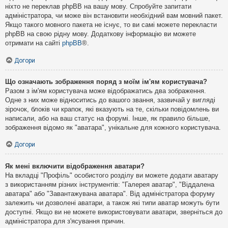
ніхто не переклав phpBB на вашу мову. Спробуйте запитати
адміністратора, чи може він встановити необхідний вам мовний пакет.
Якщо такого мовного пакета не існує, то ви самі можете перекласти
phpBB на свою рідну мову. Додаткову інформацію ви можете
отримати на сайті
phpBB
®.
Догори
Що означають зображення поряд з моїм ім'ям користувача?
Разом з ім'ям користувача може відображатись два зображення.
Одне з них може відноситись до вашого звання, зазвичай у вигляді
зірочок, блоків чи крапок, які вказують на те, скільки повідомлень ви
написали, або на ваш статус на форумі. Інше, як правило більше,
зображення відомо як "аватара", унікальне для кожного користувача.
Догори
Як мені включити відображення аватари?
На вкладці "Профіль" особистого розділу ви можете додати аватару
з використанням різних інструментів: "Галерея аватар", "Віддалена
аватара" або "Завантажувана аватара". Від адміністратора форуму
залежить чи дозволені аватари, а також які типи аватар можуть бути
доступні. Якщо ви не можете використовувати аватари, зверніться до
адміністратора для з'ясування причин.