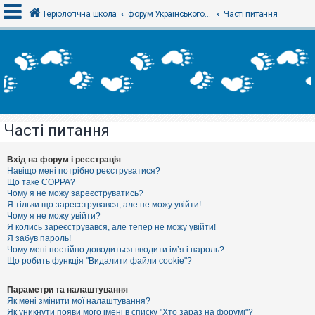
Теріологічна школа
форум Українського теріологічного товариства
Часті питання
В
х
і
д
Часті питання
Р
е
є
Вхід на форум і реєстрація
с
Навіщо мені потрібно реєструватися?
т
Що таке COPPA?
р
Чому я не можу зареєструватись?
а
Я тільки що зареєструвався, але не можу увійти!
ц
Чому я не можу увійти?
і
я
Я колись зареєструвався, але тепер не можу увійти!
Я забув пароль!
Чому мені постійно доводиться вводити ім’я і пароль?
Що робить функція "Видалити файли cookie"?
Т
е
м
Параметри та налаштування
и
Як мені змінити мої налаштування?
б
Як уникнути появи мого імені в списку "Хто зараз на форумі"?