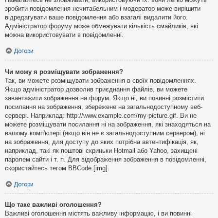
зробити повідомлення нечитабельним і модератор може вирішити
відредагувати ваше повідомлення або взагалі видалити його.
Адміністратор форуму може обмежувати кількість смайликів, які
можна використовувати в повідомленні.
Догори
Чи можу я розміщувати зображення?
Так, ви можете розміщувати зображення в своїх повідомленнях.
Якщо адміністратор дозволив приєднання файлів, ви можете
завантажити зображення на форум. Якщо ні, ви повинні розмістити
посилання на зображення, збережене на загальнодоступному веб-
сервері. Наприклад: http://www.example.com/my-picture.gif. Ви не
можете розміщувати посилання ні на зображення, які знаходяться на
вашому комп'ютері (якщо він не є загальнодоступним сервером), ні
на зображення, для доступу до яких потрібна автентифікація, як,
наприклад, такі як поштові скриньки Hotmail або Yahoo, захищені
паролем сайти і т. п. Для відображення зображення в повідомленні,
скористайтесь тегом BBCode [img].
Догори
Що таке важливі оголошення?
Важливі оголошення містять важливу інформацію, і ви повинні