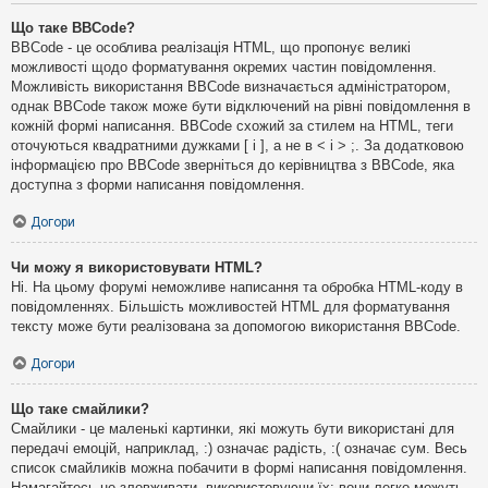
Що таке BBCode?
BBCode - це особлива реалізація HTML, що пропонує великі
можливості щодо форматування окремих частин повідомлення.
Можливість використання BBCode визначається адміністратором,
однак BBCode також може бути відключений на рівні повідомлення в
кожній формі написання. BBCode схожий за стилем на HTML, теги
оточуються квадратними дужками [ і ], а не в < і > ;. За додатковою
інформацією про BBCode зверніться до керівництва з BBCode, яка
доступна з форми написання повідомлення.
Догори
Чи можу я використовувати HTML?
Ні. На цьому форумі неможливе написання та обробка HTML-коду в
повідомленнях. Більшість можливостей HTML для форматування
тексту може бути реалізована за допомогою використання BBCode.
Догори
Що таке смайлики?
Смайлики - це маленькі картинки, які можуть бути використані для
передачі емоцій, наприклад, :) означає радість, :( означає сум. Весь
список смайликів можна побачити в формі написання повідомлення.
Намагайтесь не зловживати, використовуючи їх: вони легко можуть