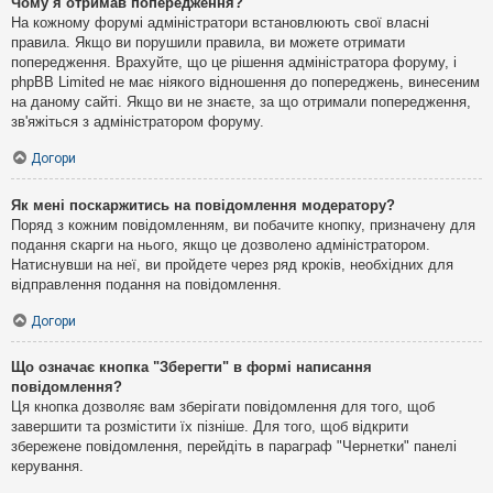
Чому я отримав попередження?
На кожному форумі адміністратори встановлюють свої власні
правила. Якщо ви порушили правила, ви можете отримати
попередження. Врахуйте, що це рішення адміністратора форуму, і
phpBB Limited не має ніякого відношення до попереджень, винесеним
на даному сайті. Якщо ви не знаєте, за що отримали попередження,
зв'яжіться з адміністратором форуму.
Догори
Як мені поскаржитись на повідомлення модератору?
Поряд з кожним повідомленням, ви побачите кнопку, призначену для
подання скарги на нього, якщо це дозволено адміністратором.
Натиснувши на неї, ви пройдете через ряд кроків, необхідних для
відправлення подання на повідомлення.
Догори
Що означає кнопка "Зберегти" в формі написання
повідомлення?
Ця кнопка дозволяє вам зберігати повідомлення для того, щоб
завершити та розмістити їх пізніше. Для того, щоб відкрити
збережене повідомлення, перейдіть в параграф "Чернетки" панелі
керування.