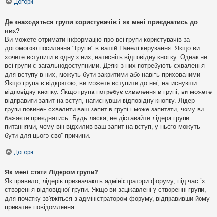
Догори
Де знаходяться групи користувачів і як мені приєднатись до
них?
Ви можете отримати інформацію про всі групи користувачів за
допомогою посилання "Групи" в вашій Панелі керування. Якщо ви
хочете вступити в одну з них, натисніть відповідну кнопку. Однак не
всі групи є загальнодоступними. Деякі з них потребують схвалення
для вступу в них, можуть бути закритими або навіть прихованими.
Якщо група є відкритою, ви можете вступити до неї, натиснувши
відповідну кнопку. Якщо група потребує схвалення в групі, ви можете
відправити запит на вступ, натиснувши відповідну кнопку. Лідер
групи повинен схвалити ваш запит в групі і може запитати, чому ви
бажаєте приєднатись. Будь ласка, не діставайте лідера групи
питаннями, чому він відхилив ваш запит на вступ, у нього можуть
бути для цього свої причини.
Догори
Як мені стати Лідером групи?
Як правило, лідерів призначають адміністратори форуму, під час їх
створення відповідної групи. Якщо ви зацікавлені у створенні групи,
для початку зв'яжіться з адміністратором форуму, відправивши йому
приватне повідомлення.