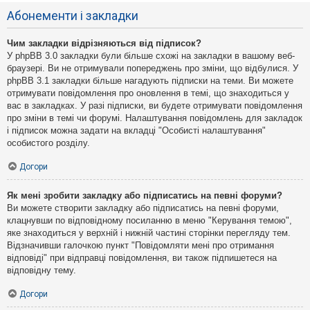
Абонементи і закладки
Чим закладки відрізняються від підписок?
У phpBB 3.0 закладки були більше схожі на закладки в вашому веб-
браузері. Ви не отримували попереджень про зміни, що відбулися. У
phpBB 3.1 закладки більше нагадують підписки на теми. Ви можете
отримувати повідомлення про оновлення в темі, що знаходиться у
вас в закладках. У разі підписки, ви будете отримувати повідомлення
про зміни в темі чи форумі. Налаштування повідомлень для закладок
і підписок можна задати на вкладці "Особисті налаштування"
особистого розділу.
Догори
Як мені зробити закладку або підписатись на певні форуми?
Ви можете створити закладку або підписатись на певні форуми,
клацнувши по відповідному посиланню в меню "Керування темою",
яке знаходиться у верхній і нижній частині сторінки перегляду тем.
Відзначивши галочкою пункт "Повідомляти мені про отримання
відповіді" при відправці повідомлення, ви також підпишетеся на
відповідну тему.
Догори