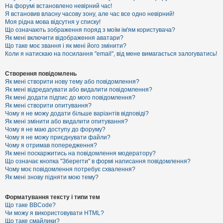
е
На форумі встановлено невірний час!
з
Я встановив власну часову зону, але час все одно невірний!
в
і
Моя рідна мова відсутня у списку!
д
Що означають зображення поряд з моїм ім'ям користувача?
п
Як мені включити відображення аватари?
о
Що таке моє звання і як мені його змінити?
в
Коли я натискаю на посилання "email", від мене вимагається залогуватись!
і
д
е
Створення повідомлень
й
Як мені створити нову тему або повідомлення?
Як мені відредагувати або видалити повідомлення?
Як мені додати підпис до мого повідомлення?
А
Як мені створити опитування?
к
Чому я не можу додати більше варіантів відповіді?
т
Як мені змінити або видалити опитування?
и
Чому я не маю доступу до форуму?
в
Чому я не можу приєднувати файли?
н
Чому я отримав попередження?
і
т
Як мені поскаржитись на повідомлення модератору?
е
Що означає кнопка "Зберегти" в формі написання повідомлення?
м
Чому моє повідомлення потребує схвалення?
и
Як мені знову підняти мою тему?
Форматування тексту і типи тем
П
Що таке BBCode?
о
Чи можу я використовувати HTML?
ш
Що таке смайлики?
у