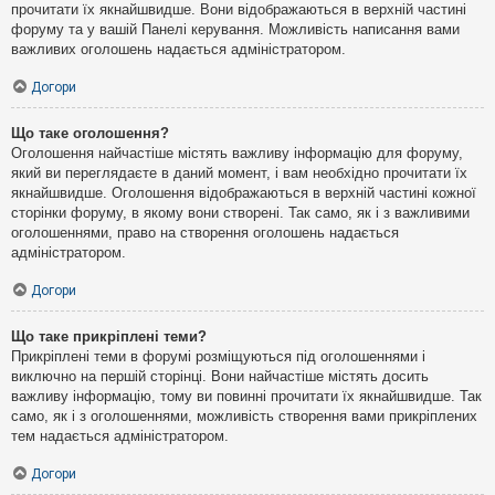
прочитати їх якнайшвидше. Вони відображаються в верхній частині
форуму та у вашій Панелі керування. Можливість написання вами
важливих оголошень надається адміністратором.
Догори
Що таке оголошення?
Оголошення найчастіше містять важливу інформацію для форуму,
який ви переглядаєте в даний момент, і вам необхідно прочитати їх
якнайшвидше. Оголошення відображаються в верхній частині кожної
сторінки форуму, в якому вони створені. Так само, як і з важливими
оголошеннями, право на створення оголошень надається
адміністратором.
Догори
Що таке прикріплені теми?
Прикріплені теми в форумі розміщуються під оголошеннями і
виключно на першій сторінці. Вони найчастіше містять досить
важливу інформацію, тому ви повинні прочитати їх якнайшвидше. Так
само, як і з оголошеннями, можливість створення вами прикріплених
тем надається адміністратором.
Догори