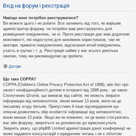
Вхід на форум і реєстрація
Навіщо мені потрібно реєструватися?
Ви можете цього і не робити. Все залежить від того, як вирішив
адміністратор форуму, чи потрібно вам реєструватись для
розміщення повідомлень, чи ні. Проте реєстрація дає вам додаткові
можливості, які недоступні для анонімних користувачів, такі як
аватари, приватні повідомлення, відсилання email-повідомлень,
участь в групах і т. д. Реєстрація займе у вас всього декілька
хвилин, тому ми рекомендуємо це зробити.
Догори
Що таке COPPA?
COPPA (Children's Online Privacy Protection Act of 1998), або Акт про
захист конфіденційності дитини в інтернеті від 1998 року - це закон
Сполучених Штатів, що вимагає від сайтів, які можуть збирати
інформацію від неповнолітніх, віком менше 13 років, мати на це
письмову згоду батьків. Припустимо й інше підтвердження що
опікуни дозволяють збір особистої інформації від неповнолітніх,
віком менше 13 років. Якщо ви не впевнені, чи це може стосуватись
вас або форуму, зверніться за допомогою до юрисконсульта.
Зверніть увагу, що phpBB Limited адміністрація даної конференції не
може надавати консультацій з юридичних питань і не є об'єктом