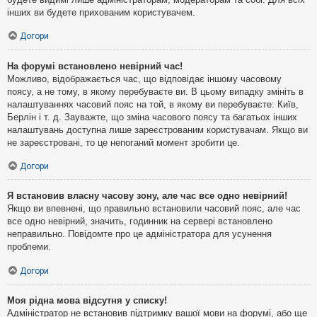
інших ви будете прихованим користувачем.
Догори
На форумі встановлено невірний час!
Можливо, відображається час, що відповідає іншому часовому
поясу, а не тому, в якому перебуваєте ви. В цьому випадку змініть в
налаштуваннях часовий пояс на той, в якому ви перебуваєте: Київ,
Берлін і т. д. Зауважте, що зміна часового поясу та багатьох інших
налаштувань доступна лише зареєстрованим користувачам. Якщо ви
не зареєстровані, то це непоганий момент зробити це.
Догори
Я встановив власну часову зону, але час все одно невірний!
Якщо ви впевнені, що правильно встановили часовий пояс, але час
все одно невірний, значить, годинник на сервері встановлено
неправильно. Повідомте про це адміністратора для усунення
проблеми.
Догори
Моя рідна мова відсутня у списку!
Адміністратор не встановив підтримку вашої мови на форумі, або ще