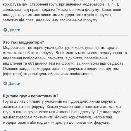
користувачам, створення груп, призначення модераторів і т. п., В
залежності від прав, наданих їм засновником форуму. Також вони
володіють усіма можливостями модераторів в усіх форумах,
залежно від прав, наданих ним засновником форуму.
Догори
Хто такі модератори?
Модератори - це користувачі (або групи користувачів), які щодня
стежать за роботою форуму. Вони мають можливості редагування та
видалення повідомлень, закриття, відкриття, переміщення,
видалення та об'єднання тем на форумі, за який вони відповідають.
Основне завдання модераторів - не допускати відхилень від тем
(оффтопік) та розміщень образливих повідомлень.
Догори
Що таке групи користувачів?
Групи ділять спільноту учасників на підрозділи, якими керують
адміністратори форуму. Кожен учасник може належати до кількох
груп, а кожна група може мати власні рівні доступу. Це полегшує
адміністраторам призначити кількох користувачів, наприклад,
модераторами або надати їм доступ до приватних форумів.