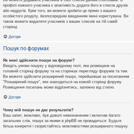
профілі кожного учасника є можливість додати його в список друзів
або недругів. Крім того, ви можете зробити це прямо з вашого
особистого розділу, безпосереднім введенням імені користувача. Ви
також можете видаляти учасників з ваших списків на тій самій
сторінці.
Догори
Пошук по форумах
Як мені здійснити пошук на форумі?
Введіть умови пошуку у відповідному полі, яке розміщене на
головній сторінці форуму та на сторінках перегляду форумів та тем.
Ви можете здійснити розширений пошук, перейшовши за посиланням
"Розширений пошук", яке знаходиться на кожній сторінці форуму.
Розміщення посилань може відрізнятись, залежно від стилю.
Догори
Чому мій пошук не дає результатів?
Ваш запит, можливо, був доволі невизначеним і включав багато
загальних слів, пошук за якими в phpBB не провадиться. Будьте
більш конкретні і скористайтесь можливостями розширеного пошуку.