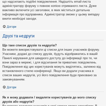
що надсилають подібні повідомлення. Надішліть email-листа
адміністратору форуму з повною копією отриманого листа. Дуже
важливо включити усі заголовки, в яких міститься детальна
інформація про відправника. Адміністратор зможе у цьому випадку
вжити необхідні заходи.
Догори
Друзі та недруги
Що таке список друзів та недругів?
Ви можете використовувати ці списки для інших учасників форуму.
Учасники, додані до списку друзів, будуть відображатись в вашій
Панелі керування для швидкого доступу до інформації про те, чи
вони зараз в мережі, і для відсилання їм приватних повідомлень.
Повідомлення від цих користувачів можуть виділятись, залежно від
встановленого стилю конференції. Якщо ви додали учасника в
список ваших недругів, усі його повідомлення буде приховано за
замовчуванням.
Догори
Як я можу додавати / видаляти користувачів до мого списку
друзів або недругів?
Ви можете додавати учасників в свої списки двома способами. В