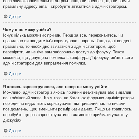
вона заблокований спам-фільтром. Якщо ви впевнені, що ви ввели
правильну адресу email, спробуйте зв'язатися з адміністратором.
Догори
Чому я не можу увійти?
Існує кілька можливих причин. Перш за все, переконайтесь, чи
правильно ви вводите ім'я користувача і пароль. Якщо дані введені
правильно, то необхідно зв'язатися з адміністратором, щоб
перевірити, чи не був вам заборонено доступ до форуму. Також
можливо, що допущена помилка в конфігурації форуму, зв'яжіться з
адміністратором для виправлення помилки.
Догори
Я колись зареєструвався, але тепер не можу увійти!
Можливо, адміністратор з якоїсь причини деактивував або видалив
ваш обліковий запис. Крім того, на багатьох форумах адміністратори
періодично видаляють користувачів, які тривалий час не писали
повідомлень, щоб зменшити розмір бази даних. Якщо це трапилось,
спробуйте ще раз зареєструватись і активніше приймати участь у
дискусіях.
Догори