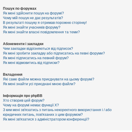
Пошук по форумах
Як мені здійснити пошук на форумі?
Чому мій пошук не дає результатів?
В результаті пошуку я отримав порожню сторінку!
Як мені знайти учасників форуму?
Як мені знайти власні повідомлення та теми?
Абонементи і закладки
Чим закладки відрізняються від підписок?
Як мені зробити закладку або підписатись на певні форуми?
Як мені підписатись на певний форум?
Як мені відмовитись від підписки?
Вкладення
Які саме файли можна приєднувати на цьому форумі?
Як мені знайти усі приєднані мною файли?
Інформація про phpBB
Хто створив цей форум?
Чому на форумі немає функції X?
З ким мені зв'язатись з питань некоректного використання і / або
юридичних питань, пов'язаних з цим форумом?
Як мені зв'язатися з адміністратором конференції?