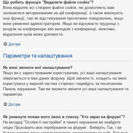
Що робить функція "Видалити файли cookie"?
Вона видаляє всі створені файли cookie, які дозволяють вам
залишатися авторизованим на цій конференції, а також виконують
інші функції, такі як відстежування прочитаних повідомлень, якщо
вони увімкнені адміністратором. Якщо ви відчуваєте труднощі з
входом на конференцію або виходом з конференції, можливо,
видалення куків може допомогти.
Догори
Параметри та налаштування
Як мені змінити мої налаштування?
Якщо ви є зареєстрованим користувачем, усі ваші налаштування
зберігаються в базі даних форуму. Щоб змінити їх, клацніть на імені
користувача у верхній частині сторінки і перейдіть за посиланням
Панель керування
. Там ви зможете змінити усі ваші налаштування та
параметри.
Догори
Як уникнути появи мого імені в списку "Хто зараз на форумі"?
На вкладці "Особисті настройки" в панелі керування ви знайдете
опцію
Приховати моє перебування на форумі
. Виберіть
Так
, і ви
будете видимі лише адміністраторам, модераторам та собі. Для всіх