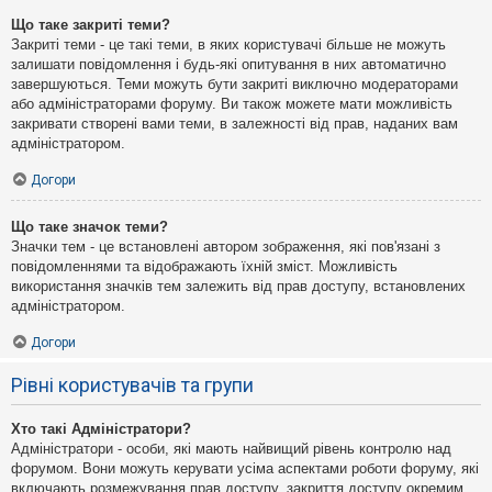
Що таке закриті теми?
Закриті теми - це такі теми, в яких користувачі більше не можуть
залишати повідомлення і будь-які опитування в них автоматично
завершуються. Теми можуть бути закриті виключно модераторами
або адміністраторами форуму. Ви також можете мати можливість
закривати створені вами теми, в залежності від прав, наданих вам
адміністратором.
Догори
Що таке значок теми?
Значки тем - це встановлені автором зображення, які пов'язані з
повідомленнями та відображають їхній зміст. Можливість
використання значків тем залежить від прав доступу, встановлених
адміністратором.
Догори
Рівні користувачів та групи
Хто такі Адміністратори?
Адміністратори - особи, які мають найвищий рівень контролю над
форумом. Вони можуть керувати усіма аспектами роботи форуму, які
включають розмежування прав доступу, закриття доступу окремим