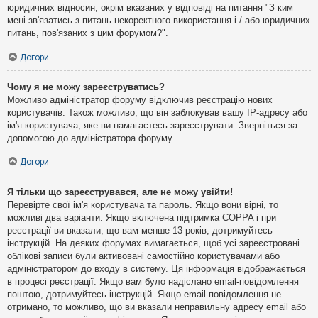
юридичних відносин, окрім вказаних у відповіді на питання "З ким
мені зв'язатись з питань некоректного використання і / або юридичних
питань, пов'язаних з цим форумом?".
Догори
Чому я не можу зареєструватись?
Можливо адміністратор форуму відключив реєстрацію нових
користувачів. Також можливо, що він заблокував вашу IP-адресу або
ім'я користувача, яке ви намагаєтесь зареєструвати. Зверніться за
допомогою до адміністратора форуму.
Догори
Я тільки що зареєструвався, але не можу увійти!
Перевірте свої ім'я користувача та пароль. Якщо вони вірні, то
можливі два варіанти. Якщо включена підтримка COPPA і при
реєстрації ви вказали, що вам менше 13 років, дотримуйтесь
інструкцій. На деяких форумах вимагається, щоб усі зареєстровані
облікові записи були активовані самостійно користувачами або
адміністратором до входу в систему. Ця інформація відображається
в процесі реєстрації. Якщо вам було надіслано email-повідомлення
поштою, дотримуйтесь інструкцій. Якщо email-повідомлення не
отримано, то можливо, що ви вказали неправильну адресу email або