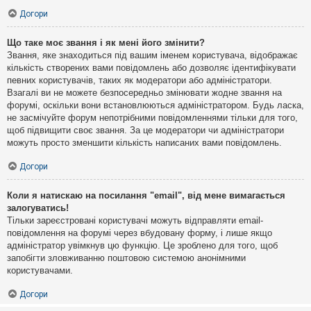
Догори
Що таке моє звання і як мені його змінити?
Звання, яке знаходиться під вашим іменем користувача, відображає
кількість створених вами повідомлень або дозволяє ідентифікувати
певних користувачів, таких як модератори або адміністратори.
Взагалі ви не можете безпосередньо змінювати жодне звання на
форумі, оскільки вони встановлюються адміністратором. Будь ласка,
не засмічуйте форум непотрібними повідомленнями тільки для того,
щоб підвищити своє звання. За це модератори чи адміністратори
можуть просто зменшити кількість написаних вами повідомлень.
Догори
Коли я натискаю на посилання "email", від мене вимагається
залогуватись!
Тільки зареєстровані користувачі можуть відправляти email-
повідомлення на форумі через вбудовану форму, і лише якщо
адміністратор увімкнув цю функцію. Це зроблено для того, щоб
запобігти зловживанню поштовою системою анонімними
користувачами.
Догори