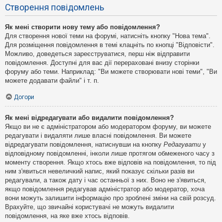
Створення повідомлень
Як мені створити нову тему або повідомлення?
Для створення нової теми на форумі, натисніть кнопку "Нова тема".
Для розміщення повідомлення в темі клацніть по кнопці "Відповісти".
Можливо, доведеться зареєструватися, перш ніж відправити
повідомлення. Доступні для вас дії перераховані внизу сторінки
форуму або теми. Наприклад: "Ви можете створювати нові теми", "Ви
можете додавати файли" і т. п.
Догори
Як мені відредагувати або видалити повідомлення?
Якщо ви не є адміністратором або модератором форуму, ви можете
редагувати і видаляти лише власні повідомлення. Ви можете
відредагувати повідомлення, натиснувши на кнопку
Редагувати
у
відповідному повідомленні, інколи лише протягом обмеженого часу з
моменту створення. Якщо хтось вже відповів на повідомлення, то під
ним з'явиться невеличкий напис, який показує скільки разів ви
редагували, а також дату і час останньої з них. Воно не з'явиться,
якщо повідомлення редагував адміністратор або модератор, хоча
вони можуть залишити інформацію про зроблені зміни на свій розсуд.
Врахуйте, що звичайні користувачі не можуть видалити
повідомлення, на яке вже хтось відповів.