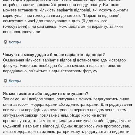
потрібно вводити в окремій стрічці поля вводу тексту. Ви також
можете встановити кількість варіантів відповіді, які можуть обирати
користувачі при голосуванні за допомогою "Варіантів відповіді",
обмеження в часі для голосування в днях (0 для вічного
голосування) і, на сам кінець, можливість зміни варіанту, за який
вони проголосували.
Догори
Чому я не можу додати більше варіантів відповіді?
Обмеження кількості варіантів відповіді встановлює адміністратор
форуму. Якщо вам необхідна більша кількості варіантів, аніж це
передбачено, зв'яжіться з адміністратором форуму.
Догори
Як мені змінити або видалити опитування?
Так само, як і повідомлення, опитування можуть редагуватись лише
їхнім автором, модераторами або адміністраторами. Для редагування
опитування перейдіть до редагування першого повідомлення в темі;
опитування завжди пов'язане з ним. Якщо ніхто не встиг
проголосувати, то ви можете видалити опитування або відредагувати
будь-який з варіантів відповіді. Однак якщо хтось уже проголосував,
лише модератори та адміністратори можуть редагувати та видаляти