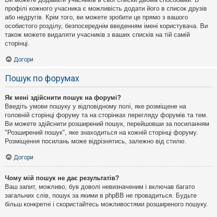
профілі кожного учасника є можливість додати його в список друзів
або недругів. Крім того, ви можете зробити це прямо з вашого
особистого розділу, безпосереднім введенням імені користувача. Ви
також можете видаляти учасників з ваших списків на тій самій
сторінці.
Догори
Пошук по форумах
Як мені здійснити пошук на форумі?
Введіть умови пошуку у відповідному полі, яке розміщене на
головній сторінці форуму та на сторінках перегляду форумів та тем.
Ви можете здійснити розширений пошук, перейшовши за посиланням
"Розширений пошук", яке знаходиться на кожній сторінці форуму.
Розміщення посилань може відрізнятись, залежно від стилю.
Догори
Чому мій пошук не дає результатів?
Ваш запит, можливо, був доволі невизначеним і включав багато
загальних слів, пошук за якими в phpBB не провадиться. Будьте
більш конкретні і скористайтесь можливостями розширеного пошуку.