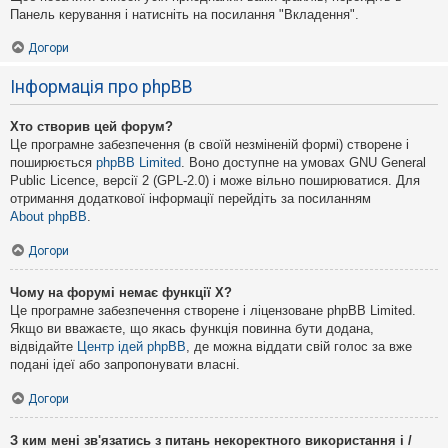
Панель керування і натисніть на посилання "Вкладення".
Догори
Інформація про phpBB
Хто створив цей форум?
Це програмне забезпечення (в своїй незміненій формі) створене і
поширюється
phpBB Limited
. Воно доступне на умовах GNU General
Public Licence, версії 2 (GPL-2.0) і може вільно поширюватися. Для
отримання додаткової інформації перейдіть за посиланням
About phpBB
.
Догори
Чому на форумі немає функції X?
Це програмне забезпечення створене і ліцензоване phpBB Limited.
Якщо ви вважаєте, що якась функція повинна бути додана,
відвідайте
Центр ідей phpBB
, де можна віддати свій голос за вже
подані ідеї або запропонувати власні.
Догори
З ким мені зв'язатись з питань некоректного використання і /