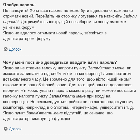
Я забув пароль!
Не панікуйте! Хоча ваш пароль не може бути відновлено, вам легко
отримати новий. Перейдіть на сторінку логування та натисніть
Забули
пароль?
. Дотримуйтесь інструкцій і незабаром ви знову зможете
увійти на форум.
Якщо не вдалося отримати новий пароль, зв'яжіться з
адміністратором форуму.
Догори
Чому мені постійно доводиться вводити ім’я і пароль?
Якщо ви не ставите галочку напроти пункту
Запам'ятати мене
, ви
зможете залишатися під своїм ім'ям на конференції лише протягом
встановленого часу. Це зроблено для того, щоб ніхто інший не зміг
використати ваш обліковий запис. Для того щоб вам не доводилося
вводити ім'я користувача і пароль кожного разу, ви можете поставити
галочку напроти пункту
Запам'ятати мене
при вході на
конференцію. Не рекомендується робити це на загальнодоступному
комп'ютері, наприклад в бібліотеці, інтернет-кафе, університеті і т. д.
Якщо пункт
Запам'ятати мене
відсутній, це означає, що
адміністратор вимкнув цю функцію.
Догори