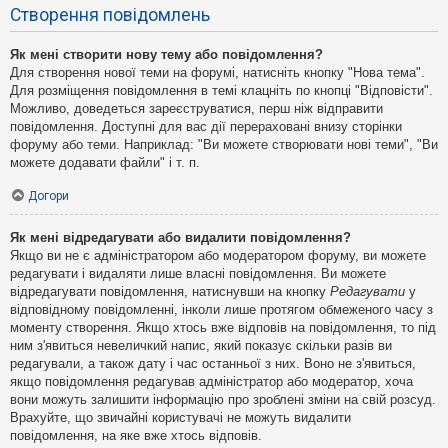
Створення повідомлень
Як мені створити нову тему або повідомлення?
Для створення нової теми на форумі, натисніть кнопку "Нова тема".
Для розміщення повідомлення в темі клацніть по кнопці "Відповісти".
Можливо, доведеться зареєструватися, перш ніж відправити
повідомлення. Доступні для вас дії перераховані внизу сторінки
форуму або теми. Наприклад: "Ви можете створювати нові теми", "Ви
можете додавати файли" і т. п.
Догори
Як мені відредагувати або видалити повідомлення?
Якщо ви не є адміністратором або модератором форуму, ви можете
редагувати і видаляти лише власні повідомлення. Ви можете
відредагувати повідомлення, натиснувши на кнопку
Редагувати
у
відповідному повідомленні, інколи лише протягом обмеженого часу з
моменту створення. Якщо хтось вже відповів на повідомлення, то під
ним з'явиться невеличкий напис, який показує скільки разів ви
редагували, а також дату і час останньої з них. Воно не з'явиться,
якщо повідомлення редагував адміністратор або модератор, хоча
вони можуть залишити інформацію про зроблені зміни на свій розсуд.
Врахуйте, що звичайні користувачі не можуть видалити
повідомлення, на яке вже хтось відповів.