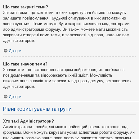
Що таке закриті теми?
Закриті теми - це такі теми, в яких користувачі більше не можуть
залишати повідомлення і будь-які опитування в них автоматично
завершуються. Теми можуть бути закриті виключно модераторами
або адміністраторами форуму. Ви також можете мати можливість
закривати створені вами теми, в залежності від прав, наданих вам
адміністратором.
Догори
Що таке значок теми?
Значки тем - це встановлені автором зображення, які пов'язані з
повідомленнями та відображають їхній зміст. Можливість
використання значків тем залежить від прав доступу, встановлених
адміністратором.
Догори
Рівні користувачів та групи
Хто такі Адміністратори?
Адміністратори - особи, які мають найвищий рівень контролю над
форумом. Вони можуть керувати усіма аспектами роботи форуму, які
включають розмежування прав доступу, закриття доступу окремим