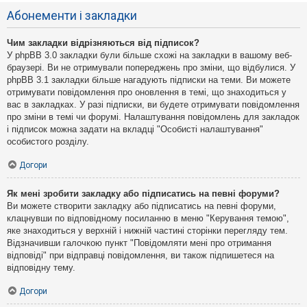
Абонементи і закладки
Чим закладки відрізняються від підписок?
У phpBB 3.0 закладки були більше схожі на закладки в вашому веб-
браузері. Ви не отримували попереджень про зміни, що відбулися. У
phpBB 3.1 закладки більше нагадують підписки на теми. Ви можете
отримувати повідомлення про оновлення в темі, що знаходиться у
вас в закладках. У разі підписки, ви будете отримувати повідомлення
про зміни в темі чи форумі. Налаштування повідомлень для закладок
і підписок можна задати на вкладці "Особисті налаштування"
особистого розділу.
Догори
Як мені зробити закладку або підписатись на певні форуми?
Ви можете створити закладку або підписатись на певні форуми,
клацнувши по відповідному посиланню в меню "Керування темою",
яке знаходиться у верхній і нижній частині сторінки перегляду тем.
Відзначивши галочкою пункт "Повідомляти мені про отримання
відповіді" при відправці повідомлення, ви також підпишетеся на
відповідну тему.
Догори