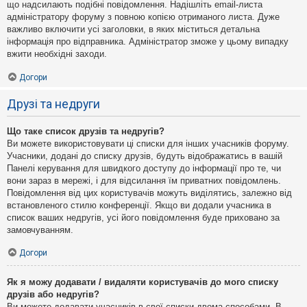
що надсилають подібні повідомлення. Надішліть email-листа
адміністратору форуму з повною копією отриманого листа. Дуже
важливо включити усі заголовки, в яких міститься детальна
інформація про відправника. Адміністратор зможе у цьому випадку
вжити необхідні заходи.
Догори
Друзі та недруги
Що таке список друзів та недругів?
Ви можете використовувати ці списки для інших учасників форуму.
Учасники, додані до списку друзів, будуть відображатись в вашій
Панелі керування для швидкого доступу до інформації про те, чи
вони зараз в мережі, і для відсилання їм приватних повідомлень.
Повідомлення від цих користувачів можуть виділятись, залежно від
встановленого стилю конференції. Якщо ви додали учасника в
список ваших недругів, усі його повідомлення буде приховано за
замовчуванням.
Догори
Як я можу додавати / видаляти користувачів до мого списку
друзів або недругів?
Ви можете додавати учасників в свої списки двома способами. В