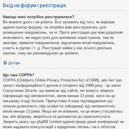
Вхід на форум і реєстрація
Навіщо мені потрібно реєструватися?
Ви можете цього і не робити. Все залежить від того, як вирішив
адміністратор форуму, чи потрібно вам реєструватись для
розміщення повідомлень, чи ні. Проте реєстрація дає вам додаткові
можливості, які недоступні для анонімних користувачів, такі як
аватари, приватні повідомлення, відсилання email-повідомлень,
участь в групах і т. д. Реєстрація займе у вас всього декілька
хвилин, тому ми рекомендуємо це зробити.
Догори
Що таке COPPA?
COPPA (Children's Online Privacy Protection Act of 1998), або Акт про
захист конфіденційності дитини в інтернеті від 1998 року - це закон
Сполучених Штатів, що вимагає від сайтів, які можуть збирати
інформацію від неповнолітніх, віком менше 13 років, мати на це
письмову згоду батьків. Припустимо й інше підтвердження що
опікуни дозволяють збір особистої інформації від неповнолітніх,
віком менше 13 років. Якщо ви не впевнені, чи це може стосуватись
вас або форуму, зверніться за допомогою до юрисконсульта.
Зверніть увагу, що phpBB Limited адміністрація даної конференції не
може надавати консультацій з юридичних питань і не є об'єктом