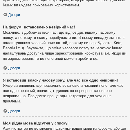
інших ви будете прихованим користувачем.
Догори
На форумі встановлено невірний час!
Можливо, відображається час, що відповідає іншому часовому
поясу, а не тому, в якому перебуваєте ви. В цьому випадку змініть в
налаштуваннях часовий пояс на той, в якому ви перебуваєте: Київ,
Берлін і т. д. Зауважте, що зміна часового поясу та багатьох інших
налаштувань доступна лише зареєстрованим користувачам. Якщо ви
не зареєстровані, то це непоганий момент зробити це.
Догори
Я встановив власну часову зону, але час все одно невірний!
Якщо ви впевнені, що правильно встановили часовий пояс, але час
все одно невірний, значить, годинник на сервері встановлено
неправильно. Повідомте про це адміністратора для усунення
проблеми.
Догори
Моя рідна мова відсутня у списку!
Адміністратор не встановив підтримку вашої мови на форумі, або ще