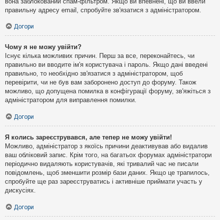
вона заблокований спам-фільтром. Якщо ви впевнені, що ви ввели
правильну адресу email, спробуйте зв'язатися з адміністратором.
Догори
Чому я не можу увійти?
Існує кілька можливих причин. Перш за все, переконайтесь, чи
правильно ви вводите ім'я користувача і пароль. Якщо дані введені
правильно, то необхідно зв'язатися з адміністратором, щоб
перевірити, чи не був вам заборонено доступ до форуму. Також
можливо, що допущена помилка в конфігурації форуму, зв'яжіться з
адміністратором для виправлення помилки.
Догори
Я колись зареєструвався, але тепер не можу увійти!
Можливо, адміністратор з якоїсь причини деактивував або видалив
ваш обліковий запис. Крім того, на багатьох форумах адміністратори
періодично видаляють користувачів, які тривалий час не писали
повідомлень, щоб зменшити розмір бази даних. Якщо це трапилось,
спробуйте ще раз зареєструватись і активніше приймати участь у
дискусіях.
Догори