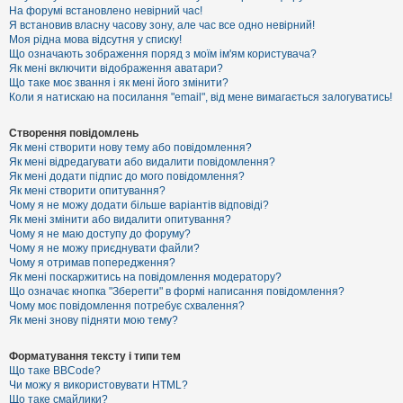
е
На форумі встановлено невірний час!
з
Я встановив власну часову зону, але час все одно невірний!
в
і
Моя рідна мова відсутня у списку!
д
Що означають зображення поряд з моїм ім'ям користувача?
п
Як мені включити відображення аватари?
о
Що таке моє звання і як мені його змінити?
в
Коли я натискаю на посилання "email", від мене вимагається залогуватись!
і
д
е
Створення повідомлень
й
Як мені створити нову тему або повідомлення?
Як мені відредагувати або видалити повідомлення?
Як мені додати підпис до мого повідомлення?
А
Як мені створити опитування?
к
Чому я не можу додати більше варіантів відповіді?
т
Як мені змінити або видалити опитування?
и
Чому я не маю доступу до форуму?
в
Чому я не можу приєднувати файли?
н
Чому я отримав попередження?
і
т
Як мені поскаржитись на повідомлення модератору?
е
Що означає кнопка "Зберегти" в формі написання повідомлення?
м
Чому моє повідомлення потребує схвалення?
и
Як мені знову підняти мою тему?
Форматування тексту і типи тем
П
Що таке BBCode?
о
Чи можу я використовувати HTML?
ш
Що таке смайлики?
у