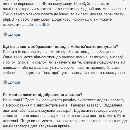
ніхто не переклав phpBB на вашу мову. Спробуйте запитати
адміністратора, чи може він встановити необхідний вам мовний пакет.
Якщо такого мовного пакета не існує, то ви самі можете перекласти
phpBB на свою рідну мову. Додаткову інформацію ви можете
отримати на сайті
phpBB
®.
Догори
Що означають зображення поряд з моїм ім'ям користувача?
Разом з ім'ям користувача може відображатись два зображення.
Одне з них може відноситись до вашого звання, зазвичай у вигляді
зірочок, блоків чи крапок, які вказують на те, скільки повідомлень ви
написали, або на ваш статус на форумі. Інше, як правило більше,
зображення відомо як "аватара", унікальне для кожного користувача.
Догори
Як мені включити відображення аватари?
На вкладці "Профіль" особистого розділу ви можете додати аватару
з використанням різних інструментів: "Галерея аватар", "Віддалена
аватара" або "Завантажувана аватара". Від адміністратора форуму
залежить чи дозволені аватари, а також які типи аватар можуть бути
доступні. Якщо ви не можете використовувати аватари, зверніться до
адміністратора для з'ясування причин.