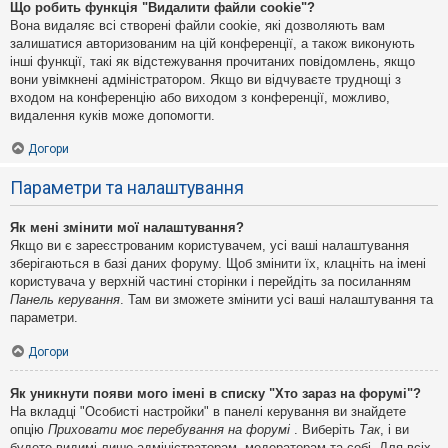
Що робить функція "Видалити файли cookie"?
Вона видаляє всі створені файли cookie, які дозволяють вам
залишатися авторизованим на цій конференції, а також виконують
інші функції, такі як відстежування прочитаних повідомлень, якщо
вони увімкнені адміністратором. Якщо ви відчуваєте труднощі з
входом на конференцію або виходом з конференції, можливо,
видалення куків може допомогти.
Догори
Параметри та налаштування
Як мені змінити мої налаштування?
Якщо ви є зареєстрованим користувачем, усі ваші налаштування
зберігаються в базі даних форуму. Щоб змінити їх, клацніть на імені
користувача у верхній частині сторінки і перейдіть за посиланням
Панель керування
. Там ви зможете змінити усі ваші налаштування та
параметри.
Догори
Як уникнути появи мого імені в списку "Хто зараз на форумі"?
На вкладці "Особисті настройки" в панелі керування ви знайдете
опцію
Приховати моє перебування на форумі
. Виберіть
Так
, і ви
будете видимі лише адміністраторам, модераторам та собі. Для всіх