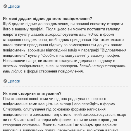
Догори
Як мені додати підпис до мого повідомлення?
Щоб додати підпис до повідомлення, ви повинні спочатку створити
його в вашому профілі. Після цього ви можете поставити галочку
напроти пункту
Завжди використовувати ваш підпис
в формі
створення повідомлення, щоб підпис приєднався. Ви також можете
налаштувати приєднання підпису за замовчуванням до усіх ваших
повідомлень, зробивши відповідний вибір у параграфі "Відправлення
повідомлень" пункту "Особисті налаштування" у вашому профілі.
Незважаючи на це, ви зможете скасувати додавання підпису в
окремих повідомлення, знявши прапорець
Завжди використовувати
ваш підпис
в формі створення повідомлення.
Догори
Як мені створити опитування?
При створенні нової теми чи під час редагування першого
повідомлення теми клацніть на вкладці або перейдіть в форму
Створити опитування
під основною формою написання
повідомлення, в залежності від стилю, який використовується; якщо
ви не бачите такої вкладки або форми, то ви не маєте прав для
створення опитувань. Вкажіть питання і як мінімум два варіанти
відповіді в відповідних полях, переконавшись, що кожен варіант