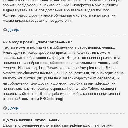
зробити повідомлення нечитабельним і модератор може вирішити
відредагувати ваше повідомлення або взагалі видалити його.
Адміністратор форуму може обмежувати кількість смайликів, які
можна використовувати в повідомленні.
Догори
Чи можу я розміщувати зображення?
Так, ви можете розміщувати зображення в своїх повідомленнях.
Якщо адміністратор дозволив приєднання файлів, ви можете
завантажити зображення на форум. Якщо ні, ви повинні розмістити
посилання на зображення, збережене на загальнодоступному веб-
сервері. Наприклад: http://www.example.com/my-picture.gif. Ви не
можете розміщувати посилання ні на зображення, які знаходяться на
вашому комп'ютері (якщо він не є загальнодоступним сервером), ні
на зображення, для доступу до яких потрібна автентифікація, як,
наприклад, такі як поштові скриньки Hotmail або Yahoo, захищені
паролем сайти і т. п. Для відображення зображення в повідомленні,
скористайтесь тегом BBCode [img].
Догори
Що таке важливі оголошення?
Важливі оголошення містять важливу інформацію, і ви повинні