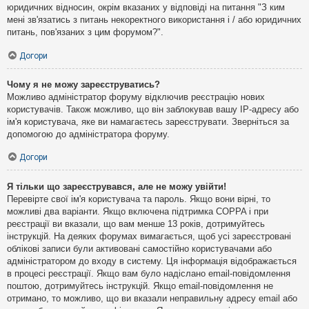
юридичних відносин, окрім вказаних у відповіді на питання "З ким
мені зв'язатись з питань некоректного використання і / або юридичних
питань, пов'язаних з цим форумом?".
Догори
Чому я не можу зареєструватись?
Можливо адміністратор форуму відключив реєстрацію нових
користувачів. Також можливо, що він заблокував вашу IP-адресу або
ім'я користувача, яке ви намагаєтесь зареєструвати. Зверніться за
допомогою до адміністратора форуму.
Догори
Я тільки що зареєструвався, але не можу увійти!
Перевірте свої ім'я користувача та пароль. Якщо вони вірні, то
можливі два варіанти. Якщо включена підтримка COPPA і при
реєстрації ви вказали, що вам менше 13 років, дотримуйтесь
інструкцій. На деяких форумах вимагається, щоб усі зареєстровані
облікові записи були активовані самостійно користувачами або
адміністратором до входу в систему. Ця інформація відображається
в процесі реєстрації. Якщо вам було надіслано email-повідомлення
поштою, дотримуйтесь інструкцій. Якщо email-повідомлення не
отримано, то можливо, що ви вказали неправильну адресу email або