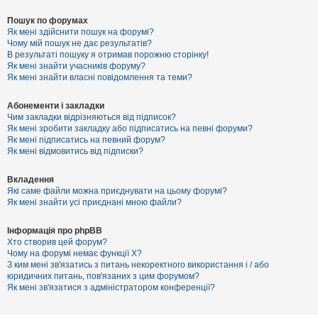
Пошук по форумах
Як мені здійснити пошук на форумі?
Чому мій пошук не дає результатів?
В результаті пошуку я отримав порожню сторінку!
Як мені знайти учасників форуму?
Як мені знайти власні повідомлення та теми?
Абонементи і закладки
Чим закладки відрізняються від підписок?
Як мені зробити закладку або підписатись на певні форуми?
Як мені підписатись на певний форум?
Як мені відмовитись від підписки?
Вкладення
Які саме файли можна приєднувати на цьому форумі?
Як мені знайти усі приєднані мною файли?
Інформація про phpBB
Хто створив цей форум?
Чому на форумі немає функції X?
З ким мені зв'язатись з питань некоректного використання і / або
юридичних питань, пов'язаних з цим форумом?
Як мені зв'язатися з адміністратором конференції?