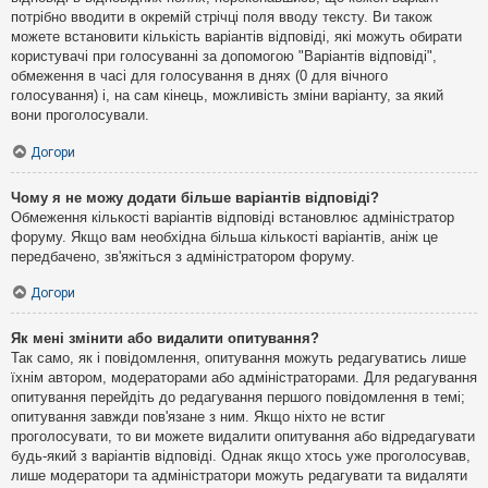
потрібно вводити в окремій стрічці поля вводу тексту. Ви також
можете встановити кількість варіантів відповіді, які можуть обирати
користувачі при голосуванні за допомогою "Варіантів відповіді",
обмеження в часі для голосування в днях (0 для вічного
голосування) і, на сам кінець, можливість зміни варіанту, за який
вони проголосували.
Догори
Чому я не можу додати більше варіантів відповіді?
Обмеження кількості варіантів відповіді встановлює адміністратор
форуму. Якщо вам необхідна більша кількості варіантів, аніж це
передбачено, зв'яжіться з адміністратором форуму.
Догори
Як мені змінити або видалити опитування?
Так само, як і повідомлення, опитування можуть редагуватись лише
їхнім автором, модераторами або адміністраторами. Для редагування
опитування перейдіть до редагування першого повідомлення в темі;
опитування завжди пов'язане з ним. Якщо ніхто не встиг
проголосувати, то ви можете видалити опитування або відредагувати
будь-який з варіантів відповіді. Однак якщо хтось уже проголосував,
лише модератори та адміністратори можуть редагувати та видаляти