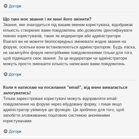
Догори
Що таке моє звання і як мені його змінити?
Звання, яке знаходиться під вашим іменем користувача, відображає
кількість створених вами повідомлень або дозволяє ідентифікувати
певних користувачів, таких як модератори або адміністратори.
Взагалі ви не можете безпосередньо змінювати жодне звання на
форумі, оскільки вони встановлюються адміністратором. Будь ласка,
не засмічуйте форум непотрібними повідомленнями тільки для того,
щоб підвищити своє звання. За це модератори чи адміністратори
можуть просто зменшити кількість написаних вами повідомлень.
Догори
Коли я натискаю на посилання "email", від мене вимагається
залогуватись!
Тільки зареєстровані користувачі можуть відправляти email-
повідомлення на форумі через вбудовану форму, і лише якщо
адміністратор увімкнув цю функцію. Це зроблено для того, щоб
запобігти зловживанню поштовою системою анонімними
користувачами.
Догори