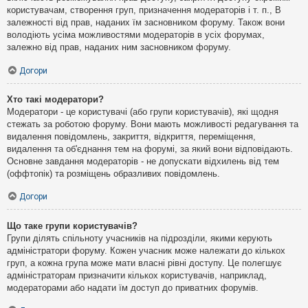
користувачам, створення груп, призначення модераторів і т. п., В
залежності від прав, наданих їм засновником форуму. Також вони
володіють усіма можливостями модераторів в усіх форумах,
залежно від прав, наданих ним засновником форуму.
Догори
Хто такі модератори?
Модератори - це користувачі (або групи користувачів), які щодня
стежать за роботою форуму. Вони мають можливості редагування та
видалення повідомлень, закриття, відкриття, переміщення,
видалення та об'єднання тем на форумі, за який вони відповідають.
Основне завдання модераторів - не допускати відхилень від тем
(оффтопік) та розміщень образливих повідомлень.
Догори
Що таке групи користувачів?
Групи ділять спільноту учасників на підрозділи, якими керують
адміністратори форуму. Кожен учасник може належати до кількох
груп, а кожна група може мати власні рівні доступу. Це полегшує
адміністраторам призначити кількох користувачів, наприклад,
модераторами або надати їм доступ до приватних форумів.