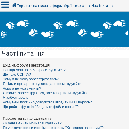
Теріологічна школа
форум Українського теріологічного товариства
Часті питання
В
х
і
д
Часті питання
Р
е
є
Вхід на форум і реєстрація
с
Навіщо мені потрібно реєструватися?
т
Що таке COPPA?
р
Чому я не можу зареєструватись?
а
Я тільки що зареєструвався, але не можу увійти!
ц
Чому я не можу увійти?
і
я
Я колись зареєструвався, але тепер не можу увійти!
Я забув пароль!
Чому мені постійно доводиться вводити ім’я і пароль?
Що робить функція "Видалити файли cookie"?
Т
е
м
Параметри та налаштування
и
Як мені змінити мої налаштування?
б
Як уникнути появи мого імені в списку "Хто зараз на форумі"?