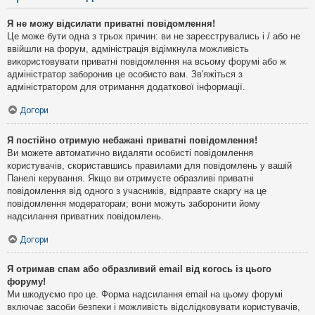
Я не можу відсилати приватні повідомлення!
Це може бути одна з трьох причин: ви не зареєструвались і / або не
ввійшли на форум, адміністрація відімкнула можливість
використовувати приватні повідомлення на всьому форумі або ж
адміністратор заборонив це особисто вам. Зв'яжіться з
адміністратором для отримання додаткової інформації.
Догори
Я постійно отримую небажані приватні повідомлення!
Ви можете автоматично видаляти особисті повідомлення
користувачів, скориставшись правилами для повідомлень у вашій
Панелі керування. Якщо ви отримуєте образливі приватні
повідомлення від одного з учасників, відправте скаргу на це
повідомлення модераторам; вони можуть заборонити йому
надсилання приватних повідомлень.
Догори
Я отримав спам або образливий email від когось із цього
форуму!
Ми шкодуємо про це. Форма надсилання email на цьому форумі
включає засоби безпеки і можливість відслідковувати користувачів,