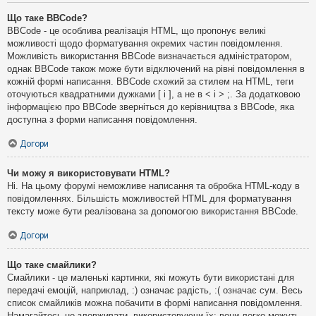
Що таке BBCode?
BBCode - це особлива реалізація HTML, що пропонує великі
можливості щодо форматування окремих частин повідомлення.
Можливість використання BBCode визначається адміністратором,
однак BBCode також може бути відключений на рівні повідомлення в
кожній формі написання. BBCode схожий за стилем на HTML, теги
оточуються квадратними дужками [ і ], а не в < і > ;. За додатковою
інформацією про BBCode зверніться до керівництва з BBCode, яка
доступна з форми написання повідомлення.
Догори
Чи можу я використовувати HTML?
Ні. На цьому форумі неможливе написання та обробка HTML-коду в
повідомленнях. Більшість можливостей HTML для форматування
тексту може бути реалізована за допомогою використання BBCode.
Догори
Що таке смайлики?
Смайлики - це маленькі картинки, які можуть бути використані для
передачі емоцій, наприклад, :) означає радість, :( означає сум. Весь
список смайликів можна побачити в формі написання повідомлення.
Намагайтесь не зловживати, використовуючи їх: вони легко можуть