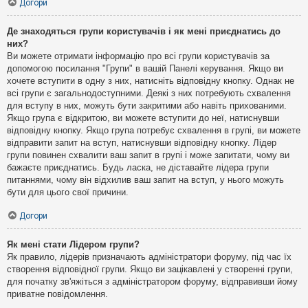
Догори
Де знаходяться групи користувачів і як мені приєднатись до
них?
Ви можете отримати інформацію про всі групи користувачів за
допомогою посилання "Групи" в вашій Панелі керування. Якщо ви
хочете вступити в одну з них, натисніть відповідну кнопку. Однак не
всі групи є загальнодоступними. Деякі з них потребують схвалення
для вступу в них, можуть бути закритими або навіть прихованими.
Якщо група є відкритою, ви можете вступити до неї, натиснувши
відповідну кнопку. Якщо група потребує схвалення в групі, ви можете
відправити запит на вступ, натиснувши відповідну кнопку. Лідер
групи повинен схвалити ваш запит в групі і може запитати, чому ви
бажаєте приєднатись. Будь ласка, не діставайте лідера групи
питаннями, чому він відхилив ваш запит на вступ, у нього можуть
бути для цього свої причини.
Догори
Як мені стати Лідером групи?
Як правило, лідерів призначають адміністратори форуму, під час їх
створення відповідної групи. Якщо ви зацікавлені у створенні групи,
для початку зв'яжіться з адміністратором форуму, відправивши йому
приватне повідомлення.