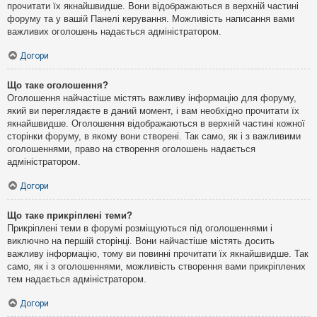
прочитати їх якнайшвидше. Вони відображаються в верхній частині
форуму та у вашій Панелі керування. Можливість написання вами
важливих оголошень надається адміністратором.
Догори
Що таке оголошення?
Оголошення найчастіше містять важливу інформацію для форуму,
який ви переглядаєте в даний момент, і вам необхідно прочитати їх
якнайшвидше. Оголошення відображаються в верхній частині кожної
сторінки форуму, в якому вони створені. Так само, як і з важливими
оголошеннями, право на створення оголошень надається
адміністратором.
Догори
Що таке прикріплені теми?
Прикріплені теми в форумі розміщуються під оголошеннями і
виключно на першій сторінці. Вони найчастіше містять досить
важливу інформацію, тому ви повинні прочитати їх якнайшвидше. Так
само, як і з оголошеннями, можливість створення вами прикріплених
тем надається адміністратором.
Догори