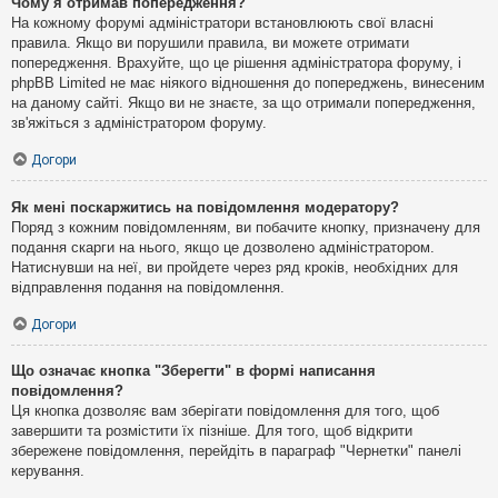
Чому я отримав попередження?
На кожному форумі адміністратори встановлюють свої власні
правила. Якщо ви порушили правила, ви можете отримати
попередження. Врахуйте, що це рішення адміністратора форуму, і
phpBB Limited не має ніякого відношення до попереджень, винесеним
на даному сайті. Якщо ви не знаєте, за що отримали попередження,
зв'яжіться з адміністратором форуму.
Догори
Як мені поскаржитись на повідомлення модератору?
Поряд з кожним повідомленням, ви побачите кнопку, призначену для
подання скарги на нього, якщо це дозволено адміністратором.
Натиснувши на неї, ви пройдете через ряд кроків, необхідних для
відправлення подання на повідомлення.
Догори
Що означає кнопка "Зберегти" в формі написання
повідомлення?
Ця кнопка дозволяє вам зберігати повідомлення для того, щоб
завершити та розмістити їх пізніше. Для того, щоб відкрити
збережене повідомлення, перейдіть в параграф "Чернетки" панелі
керування.