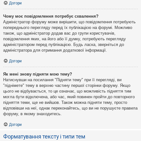
Догори
Чому моє повідомлення потребує схвалення?
Адміністратор форуму може вирішити, що повідомлення потребують
попереднього перегляду перед їх публікацією на форумі. Можливо
також, що адміністратор додав вас до групи користувачів,
повідомлення яких, на його або її думку, потребують перегляду
адміністратором перед публікацією. Будь ласка, зверніться до
адміністратора для отримання додаткової інформації.
Догори
Як мені знову підняти мою тему?
Натиснувши на посилання "Підняти тему" при її перегляді, ви
"піднімете" тему в верхню частину першої сторінки форуму. Якщо
цього не відбувається, то це означає, що можливість підняття тим
могла бути відключена, або час, який повинен пройти до повторного
підняття теми, ще не вийшов. Також можна підняти тему, просто
відповівши на неї, однак переконайтесь, що ви не порушуєте правила
форуму, в якому знаходитесь.
Догори
Форматування тексту і типи тем