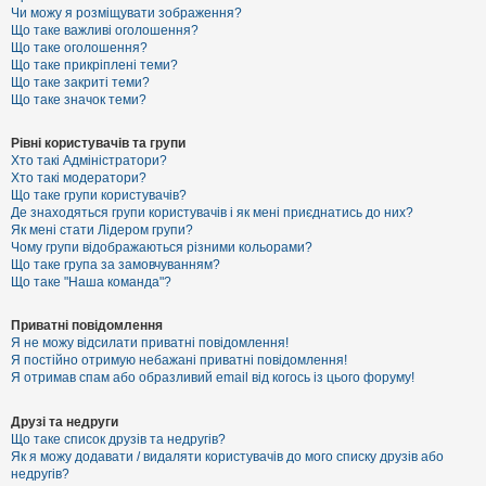
к
Чи можу я розміщувати зображення?
Що таке важливі оголошення?
Що таке оголошення?
Що таке прикріплені теми?
Д
Що таке закриті теми?
о
Що таке значок теми?
п
о
м
Рівні користувачів та групи
о
Хто такі Адміністратори?
г
Хто такі модератори?
а
Що таке групи користувачів?
Де знаходяться групи користувачів і як мені приєднатись до них?
Як мені стати Лідером групи?
Чому групи відображаються різними кольорами?
Що таке група за замовчуванням?
Що таке "Наша команда"?
Приватні повідомлення
Я не можу відсилати приватні повідомлення!
Я постійно отримую небажані приватні повідомлення!
Я отримав спам або образливий email від когось із цього форуму!
Друзі та недруги
Що таке список друзів та недругів?
Як я можу додавати / видаляти користувачів до мого списку друзів або
недругів?