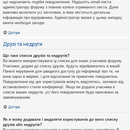
що надсилають подібні повідомлення. Надішліть email-листа
адміністратору форуму з повною копією отриманого листа. Дуже
важливо включити усі заголовки, в яких міститься детальна
інформація про відправника. Адміністратор зможе у цьому випадку
вжити необхідні заходи.
Догори
Друзі та недруги
Що таке список друзів та недругів?
Ви можете використовувати ці списки для інших учасників форуму.
Учасники, додані до списку друзів, будуть відображатись в вашій
Панелі керування для швидкого доступу до інформації про те, чи
вони зараз в мережі, і для відсилання їм приватних повідомлень.
Повідомлення від цих користувачів можуть виділятись, залежно від
встановленого стилю конференції. Якщо ви додали учасника в
список ваших недругів, усі його повідомлення буде приховано за
замовчуванням.
Догори
Як я можу додавати / видаляти користувачів до мого списку
друзів або недругів?
Ви можете додавати учасників в свої списки двома способами. В