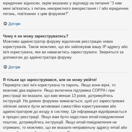
юридичних відносин, окрім вказаних у відповіді на питання "З ким
мені зв'язатись з питань некоректного використання і / або юридичних
питань, пов'язаних з цим форумом?".
Догори
Чому я не можу зареєструватись?
Можливо адміністратор форуму відключив реєстрацію нових
користувачів. Також можливо, що він заблокував вашу IP-адресу або
ім'я користувача, яке ви намагаєтесь зареєструвати. Зверніться за
допомогою до адміністратора форуму.
Догори
Я тільки що зареєструвався, але не можу увійти!
Перевірте свої ім'я користувача та пароль. Якщо вони вірні, то
можливі два варіанти. Якщо включена підтримка COPPA і при
реєстрації ви вказали, що вам менше 13 років, дотримуйтесь
інструкцій. На деяких форумах вимагається, щоб усі зареєстровані
облікові записи були активовані самостійно користувачами або
адміністратором до входу в систему. Ця інформація відображається
в процесі реєстрації. Якщо вам було надіслано email-повідомлення
поштою, дотримуйтесь інструкцій. Якщо email-повідомлення не
отримано, то можливо, що ви вказали неправильну адресу email або