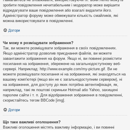
зробити повідомлення нечитабельним і модератор може вирішити
відредагувати ваше повідомлення або взагалі видалити його.
Адміністратор форуму може обмежувати кількість смайликів, які
можна використовувати в повідомленні.
Догори
Чи можу я розміщувати зображення?
Так, ви можете розміщувати зображення в своїх повідомленнях.
Якщо адміністратор дозволив приєднання файлів, ви можете
завантажити зображення на форум. Якщо ні, ви повинні розмістити
посилання на зображення, збережене на загальнодоступному веб-
сервері. Наприклад: http://www.example.com/my-picture.gif. Ви не
можете розміщувати посилання ні на зображення, які знаходяться на
вашому комп'ютері (якщо він не є загальнодоступним сервером), ні
на зображення, для доступу до яких потрібна автентифікація, як,
наприклад, такі як поштові скриньки Hotmail або Yahoo, захищені
паролем сайти і т. п. Для відображення зображення в повідомленні,
скористайтесь тегом BBCode [img].
Догори
Що таке важливі оголошення?
Важливі оголошення містять важливу інформацію, і ви повинні