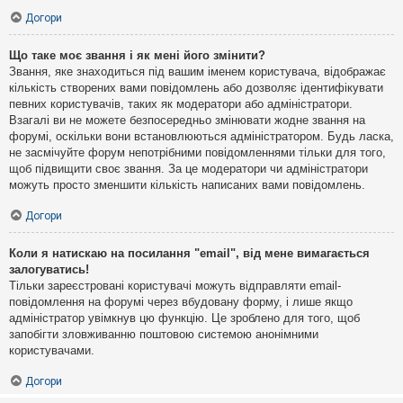
Догори
Що таке моє звання і як мені його змінити?
Звання, яке знаходиться під вашим іменем користувача, відображає
кількість створених вами повідомлень або дозволяє ідентифікувати
певних користувачів, таких як модератори або адміністратори.
Взагалі ви не можете безпосередньо змінювати жодне звання на
форумі, оскільки вони встановлюються адміністратором. Будь ласка,
не засмічуйте форум непотрібними повідомленнями тільки для того,
щоб підвищити своє звання. За це модератори чи адміністратори
можуть просто зменшити кількість написаних вами повідомлень.
Догори
Коли я натискаю на посилання "email", від мене вимагається
залогуватись!
Тільки зареєстровані користувачі можуть відправляти email-
повідомлення на форумі через вбудовану форму, і лише якщо
адміністратор увімкнув цю функцію. Це зроблено для того, щоб
запобігти зловживанню поштовою системою анонімними
користувачами.
Догори