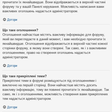
прочитати їх якнайшвидше. Вони відображаються в верхній частині
форуму та у вашій Панелі керування. Можливість написання вами
важливих оголошень надається адміністратором.
Догори
Що таке оголошення?
Оголошення найчастіше містять важливу інформацію для форуму,
який ви переглядаєте в даний момент, і вам необхідно прочитати їх
якнайшвидше. Оголошення відображаються в верхній частині кожної
сторінки форуму, в якому вони створені. Так само, як і з важливими
оголошеннями, право на створення оголошень надається
адміністратором.
Догори
Що таке прикріплені теми?
Прикріплені теми в форумі розміщуються під оголошеннями і
виключно на першій сторінці. Вони найчастіше містять досить
важливу інформацію, тому ви повинні прочитати їх якнайшвидше. Так
само, як і з оголошеннями, можливість створення вами прикріплених
тем надається адміністратором.
Догори