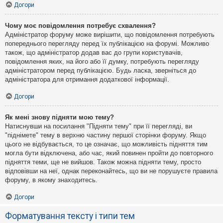
Догори
Чому моє повідомлення потребує схвалення?
Адміністратор форуму може вирішити, що повідомлення потребують
попереднього перегляду перед їх публікацією на форумі. Можливо
також, що адміністратор додав вас до групи користувачів,
повідомлення яких, на його або її думку, потребують перегляду
адміністратором перед публікацією. Будь ласка, зверніться до
адміністратора для отримання додаткової інформації.
Догори
Як мені знову підняти мою тему?
Натиснувши на посилання "Підняти тему" при її перегляді, ви
"піднімете" тему в верхню частину першої сторінки форуму. Якщо
цього не відбувається, то це означає, що можливість підняття тим
могла бути відключена, або час, який повинен пройти до повторного
підняття теми, ще не вийшов. Також можна підняти тему, просто
відповівши на неї, однак переконайтесь, що ви не порушуєте правила
форуму, в якому знаходитесь.
Догори
Форматування тексту і типи тем