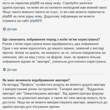
ніхто не переклав phpBB на вашу мову. Спробуйте запитати
адміністратора, чи може він встановити необхідний вам мовний пакет.
Якщо такого мовного пакета не існує, то ви самі можете перекласти
phpBB на свою рідну мову. Додаткову інформацію ви можете
отримати на сайті
phpBB
®.
Догори
Що означають зображення поряд з моїм ім'ям користувача?
Разом з ім'ям користувача може відображатись два зображення.
Одне з них може відноситись до вашого звання, зазвичай у вигляді
зірочок, блоків чи крапок, які вказують на те, скільки повідомлень ви
написали, або на ваш статус на форумі. Інше, як правило більше,
зображення відомо як "аватара", унікальне для кожного користувача.
Догори
Як мені включити відображення аватари?
На вкладці "Профіль" особистого розділу ви можете додати аватару
з використанням різних інструментів: "Галерея аватар", "Віддалена
аватара" або "Завантажувана аватара". Від адміністратора форуму
залежить чи дозволені аватари, а також які типи аватар можуть бути
доступні. Якщо ви не можете використовувати аватари, зверніться до
адміністратора для з'ясування причин.