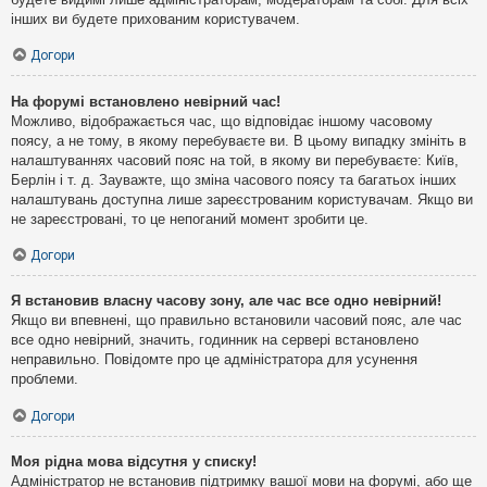
інших ви будете прихованим користувачем.
Догори
На форумі встановлено невірний час!
Можливо, відображається час, що відповідає іншому часовому
поясу, а не тому, в якому перебуваєте ви. В цьому випадку змініть в
налаштуваннях часовий пояс на той, в якому ви перебуваєте: Київ,
Берлін і т. д. Зауважте, що зміна часового поясу та багатьох інших
налаштувань доступна лише зареєстрованим користувачам. Якщо ви
не зареєстровані, то це непоганий момент зробити це.
Догори
Я встановив власну часову зону, але час все одно невірний!
Якщо ви впевнені, що правильно встановили часовий пояс, але час
все одно невірний, значить, годинник на сервері встановлено
неправильно. Повідомте про це адміністратора для усунення
проблеми.
Догори
Моя рідна мова відсутня у списку!
Адміністратор не встановив підтримку вашої мови на форумі, або ще