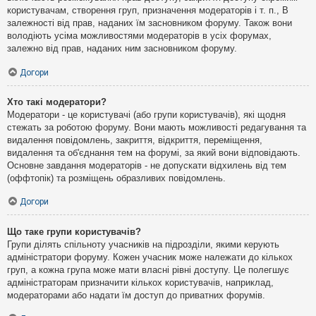
користувачам, створення груп, призначення модераторів і т. п., В
залежності від прав, наданих їм засновником форуму. Також вони
володіють усіма можливостями модераторів в усіх форумах,
залежно від прав, наданих ним засновником форуму.
Догори
Хто такі модератори?
Модератори - це користувачі (або групи користувачів), які щодня
стежать за роботою форуму. Вони мають можливості редагування та
видалення повідомлень, закриття, відкриття, переміщення,
видалення та об'єднання тем на форумі, за який вони відповідають.
Основне завдання модераторів - не допускати відхилень від тем
(оффтопік) та розміщень образливих повідомлень.
Догори
Що таке групи користувачів?
Групи ділять спільноту учасників на підрозділи, якими керують
адміністратори форуму. Кожен учасник може належати до кількох
груп, а кожна група може мати власні рівні доступу. Це полегшує
адміністраторам призначити кількох користувачів, наприклад,
модераторами або надати їм доступ до приватних форумів.