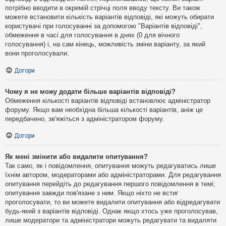
потрібно вводити в окремій стрічці поля вводу тексту. Ви також
можете встановити кількість варіантів відповіді, які можуть обирати
користувачі при голосуванні за допомогою "Варіантів відповіді",
обмеження в часі для голосування в днях (0 для вічного
голосування) і, на сам кінець, можливість зміни варіанту, за який
вони проголосували.
Догори
Чому я не можу додати більше варіантів відповіді?
Обмеження кількості варіантів відповіді встановлює адміністратор
форуму. Якщо вам необхідна більша кількості варіантів, аніж це
передбачено, зв'яжіться з адміністратором форуму.
Догори
Як мені змінити або видалити опитування?
Так само, як і повідомлення, опитування можуть редагуватись лише
їхнім автором, модераторами або адміністраторами. Для редагування
опитування перейдіть до редагування першого повідомлення в темі;
опитування завжди пов'язане з ним. Якщо ніхто не встиг
проголосувати, то ви можете видалити опитування або відредагувати
будь-який з варіантів відповіді. Однак якщо хтось уже проголосував,
лише модератори та адміністратори можуть редагувати та видаляти