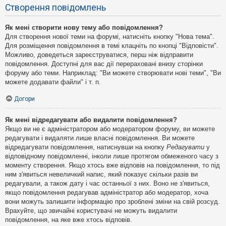
Створення повідомлень
Як мені створити нову тему або повідомлення?
Для створення нової теми на форумі, натисніть кнопку "Нова тема".
Для розміщення повідомлення в темі клацніть по кнопці "Відповісти".
Можливо, доведеться зареєструватися, перш ніж відправити
повідомлення. Доступні для вас дії перераховані внизу сторінки
форуму або теми. Наприклад: "Ви можете створювати нові теми", "Ви
можете додавати файли" і т. п.
Догори
Як мені відредагувати або видалити повідомлення?
Якщо ви не є адміністратором або модератором форуму, ви можете
редагувати і видаляти лише власні повідомлення. Ви можете
відредагувати повідомлення, натиснувши на кнопку
Редагувати
у
відповідному повідомленні, інколи лише протягом обмеженого часу з
моменту створення. Якщо хтось вже відповів на повідомлення, то під
ним з'явиться невеличкий напис, який показує скільки разів ви
редагували, а також дату і час останньої з них. Воно не з'явиться,
якщо повідомлення редагував адміністратор або модератор, хоча
вони можуть залишити інформацію про зроблені зміни на свій розсуд.
Врахуйте, що звичайні користувачі не можуть видалити
повідомлення, на яке вже хтось відповів.