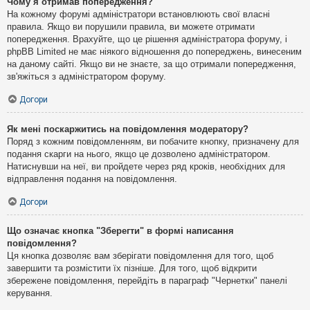
Чому я отримав попередження?
На кожному форумі адміністратори встановлюють свої власні
правила. Якщо ви порушили правила, ви можете отримати
попередження. Врахуйте, що це рішення адміністратора форуму, і
phpBB Limited не має ніякого відношення до попереджень, винесеним
на даному сайті. Якщо ви не знаєте, за що отримали попередження,
зв'яжіться з адміністратором форуму.
Догори
Як мені поскаржитись на повідомлення модератору?
Поряд з кожним повідомленням, ви побачите кнопку, призначену для
подання скарги на нього, якщо це дозволено адміністратором.
Натиснувши на неї, ви пройдете через ряд кроків, необхідних для
відправлення подання на повідомлення.
Догори
Що означає кнопка "Зберегти" в формі написання
повідомлення?
Ця кнопка дозволяє вам зберігати повідомлення для того, щоб
завершити та розмістити їх пізніше. Для того, щоб відкрити
збережене повідомлення, перейдіть в параграф "Чернетки" панелі
керування.