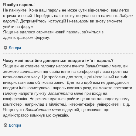
Я забув пароль!
Не панікуйте! Хоча ваш пароль не може бути відновлено, вам легко
отримати новий. Перейдіть на сторінку логування та натисніть
Забули
пароль?
. Дотримуйтесь інструкцій і незабаром ви знову зможете
увійти на форум.
Якщо не вдалося отримати новий пароль, зв'яжіться з
адміністратором форуму.
Догори
Чому мені постійно доводиться вводити ім’я і пароль?
Якщо ви не ставите галочку напроти пункту
Запам'ятати мене
, ви
зможете залишатися під своїм ім'ям на конференції лише протягом
встановленого часу. Це зроблено для того, щоб ніхто інший не зміг
використати ваш обліковий запис. Для того щоб вам не доводилося
вводити ім'я користувача і пароль кожного разу, ви можете поставити
галочку напроти пункту
Запам'ятати мене
при вході на
конференцію. Не рекомендується робити це на загальнодоступному
комп'ютері, наприклад в бібліотеці, інтернет-кафе, університеті і т. д.
Якщо пункт
Запам'ятати мене
відсутній, це означає, що
адміністратор вимкнув цю функцію.
Догори