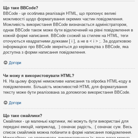
Що таке BBCode?
BBCode - це особлива реалізація HTML, що пропонує великі
можливості щодо форматування окремих частин повідомлення.
Можливість використання BBCode визначається адміністратором,
однак BBCode також може бути відключений на рівні повідомлення в
кожній формі написання. BBCode схожий за стилем на HTML, теги
оточуються квадратними дужками [ і ], а не в < і > ;. За додатковою
інформацією про BBCode зверніться до керівництва з BBCode, яка
доступна з форми написання повідомлення.
Догори
Чи можу я використовувати HTML?
Ні. На цьому форумі неможливе написання та обробка HTML-коду в
повідомленнях. Більшість можливостей HTML для форматування
тексту може бути реалізована за допомогою використання BBCode.
Догори
Що таке смайлики?
Смайлики - це маленькі картинки, які можуть бути використані для
передачі емоцій, наприклад, :) означає радість, :( означає сум. Весь
список смайликів можна побачити в формі написання повідомлення.
Намагайтесь не зловживати, використовуючи їх: вони легко можуть