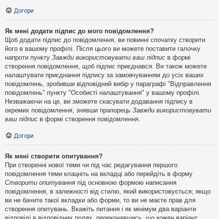
Догори
Як мені додати підпис до мого повідомлення?
Щоб додати підпис до повідомлення, ви повинні спочатку створити
його в вашому профілі. Після цього ви можете поставити галочку
напроти пункту
Завжди використовувати ваш підпис
в формі
створення повідомлення, щоб підпис приєднався. Ви також можете
налаштувати приєднання підпису за замовчуванням до усіх ваших
повідомлень, зробивши відповідний вибір у параграфі "Відправлення
повідомлень" пункту "Особисті налаштування" у вашому профілі.
Незважаючи на це, ви зможете скасувати додавання підпису в
окремих повідомлення, знявши прапорець
Завжди використовувати
ваш підпис
в формі створення повідомлення.
Догори
Як мені створити опитування?
При створенні нової теми чи під час редагування першого
повідомлення теми клацніть на вкладці або перейдіть в форму
Створити опитування
під основною формою написання
повідомлення, в залежності від стилю, який використовується; якщо
ви не бачите такої вкладки або форми, то ви не маєте прав для
створення опитувань. Вкажіть питання і як мінімум два варіанти
відповіді в відповідних полях, переконавшись, що кожен варіант