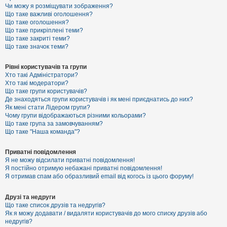
к
Чи можу я розміщувати зображення?
Що таке важливі оголошення?
Що таке оголошення?
Що таке прикріплені теми?
Д
Що таке закриті теми?
о
Що таке значок теми?
п
о
м
Рівні користувачів та групи
о
Хто такі Адміністратори?
г
Хто такі модератори?
а
Що таке групи користувачів?
Де знаходяться групи користувачів і як мені приєднатись до них?
Як мені стати Лідером групи?
Чому групи відображаються різними кольорами?
Що таке група за замовчуванням?
Що таке "Наша команда"?
Приватні повідомлення
Я не можу відсилати приватні повідомлення!
Я постійно отримую небажані приватні повідомлення!
Я отримав спам або образливий email від когось із цього форуму!
Друзі та недруги
Що таке список друзів та недругів?
Як я можу додавати / видаляти користувачів до мого списку друзів або
недругів?