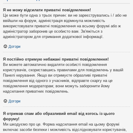
Я не можу відсилати приватні повідомлення!
Це може бути одна з трьох причин: ви не зареєструвались і / або не
ввійшли на форум, адміністрація відімкнула можливість
використовувати приватні повідомлення на всьому форумі або ж
адміністратор заборонив це особисто вам. Зв'яжіться з
адміністратором для отримання додаткової інформації.
Догори
Я постійно отримую небажані приватні повідомлення!
Ви можете автоматично видаляти особисті повідомлення
користувачів, скориставшись правилами для повідомлень у вашій
Панелі керування. Якщо ви отримуєте образливі приватні
повідомлення від одного з учасників, відправте скаргу на це
повідомлення модераторам; вони можуть заборонити йому
надсилання приватних повідомлень.
Догори
Я отримав спам або образливий email від когось із цього
форуму!
Ми шкодуємо про це. Форма надсилання email на цьому форумі
включає засоби безпеки і можливість відслідковувати користувачів,