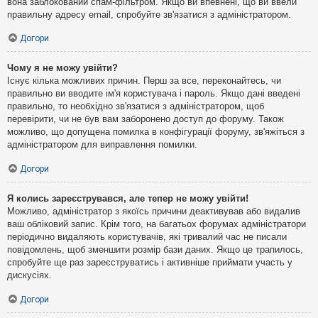
вона заблокований спам-фільтром. Якщо ви впевнені, що ви ввели
правильну адресу email, спробуйте зв'язатися з адміністратором.
Догори
Чому я не можу увійти?
Існує кілька можливих причин. Перш за все, переконайтесь, чи
правильно ви вводите ім'я користувача і пароль. Якщо дані введені
правильно, то необхідно зв'язатися з адміністратором, щоб
перевірити, чи не був вам заборонено доступ до форуму. Також
можливо, що допущена помилка в конфігурації форуму, зв'яжіться з
адміністратором для виправлення помилки.
Догори
Я колись зареєструвався, але тепер не можу увійти!
Можливо, адміністратор з якоїсь причини деактивував або видалив
ваш обліковий запис. Крім того, на багатьох форумах адміністратори
періодично видаляють користувачів, які тривалий час не писали
повідомлень, щоб зменшити розмір бази даних. Якщо це трапилось,
спробуйте ще раз зареєструватись і активніше приймати участь у
дискусіях.
Догори