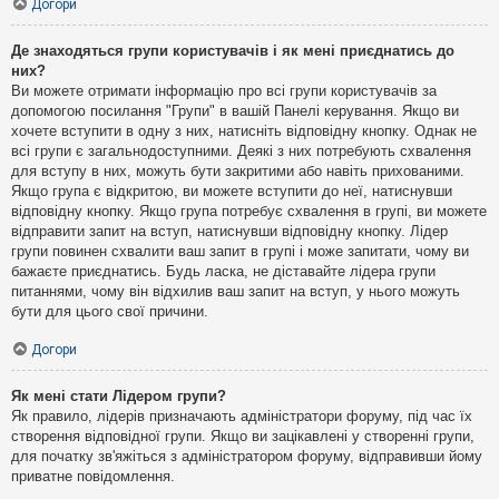
Догори
Де знаходяться групи користувачів і як мені приєднатись до
них?
Ви можете отримати інформацію про всі групи користувачів за
допомогою посилання "Групи" в вашій Панелі керування. Якщо ви
хочете вступити в одну з них, натисніть відповідну кнопку. Однак не
всі групи є загальнодоступними. Деякі з них потребують схвалення
для вступу в них, можуть бути закритими або навіть прихованими.
Якщо група є відкритою, ви можете вступити до неї, натиснувши
відповідну кнопку. Якщо група потребує схвалення в групі, ви можете
відправити запит на вступ, натиснувши відповідну кнопку. Лідер
групи повинен схвалити ваш запит в групі і може запитати, чому ви
бажаєте приєднатись. Будь ласка, не діставайте лідера групи
питаннями, чому він відхилив ваш запит на вступ, у нього можуть
бути для цього свої причини.
Догори
Як мені стати Лідером групи?
Як правило, лідерів призначають адміністратори форуму, під час їх
створення відповідної групи. Якщо ви зацікавлені у створенні групи,
для початку зв'яжіться з адміністратором форуму, відправивши йому
приватне повідомлення.