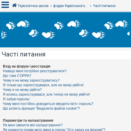
Теріологічна школа
форум Українського теріологічного товариства
Часті питання
В
х
і
д
Часті питання
Р
е
є
Вхід на форум і реєстрація
с
Навіщо мені потрібно реєструватися?
т
Що таке COPPA?
р
Чому я не можу зареєструватись?
а
Я тільки що зареєструвався, але не можу увійти!
ц
Чому я не можу увійти?
і
я
Я колись зареєструвався, але тепер не можу увійти!
Я забув пароль!
Чому мені постійно доводиться вводити ім’я і пароль?
Що робить функція "Видалити файли cookie"?
Т
е
м
Параметри та налаштування
и
Як мені змінити мої налаштування?
б
Як уникнути появи мого імені в списку "Хто зараз на форумі"?