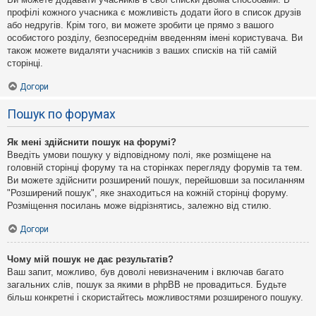
профілі кожного учасника є можливість додати його в список друзів
або недругів. Крім того, ви можете зробити це прямо з вашого
особистого розділу, безпосереднім введенням імені користувача. Ви
також можете видаляти учасників з ваших списків на тій самій
сторінці.
Догори
Пошук по форумах
Як мені здійснити пошук на форумі?
Введіть умови пошуку у відповідному полі, яке розміщене на
головній сторінці форуму та на сторінках перегляду форумів та тем.
Ви можете здійснити розширений пошук, перейшовши за посиланням
"Розширений пошук", яке знаходиться на кожній сторінці форуму.
Розміщення посилань може відрізнятись, залежно від стилю.
Догори
Чому мій пошук не дає результатів?
Ваш запит, можливо, був доволі невизначеним і включав багато
загальних слів, пошук за якими в phpBB не провадиться. Будьте
більш конкретні і скористайтесь можливостями розширеного пошуку.