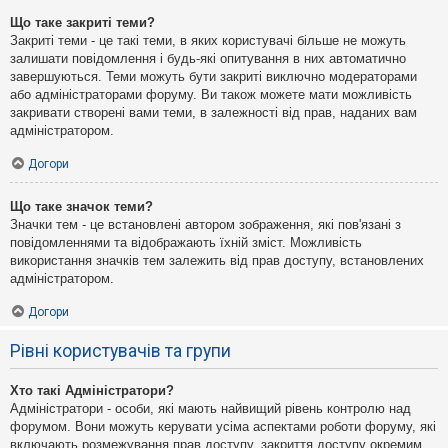
Що таке закриті теми?
Закриті теми - це такі теми, в яких користувачі більше не можуть
залишати повідомлення і будь-які опитування в них автоматично
завершуються. Теми можуть бути закриті виключно модераторами
або адміністраторами форуму. Ви також можете мати можливість
закривати створені вами теми, в залежності від прав, наданих вам
адміністратором.
Догори
Що таке значок теми?
Значки тем - це встановлені автором зображення, які пов'язані з
повідомленнями та відображають їхній зміст. Можливість
використання значків тем залежить від прав доступу, встановлених
адміністратором.
Догори
Рівні користувачів та групи
Хто такі Адміністратори?
Адміністратори - особи, які мають найвищий рівень контролю над
форумом. Вони можуть керувати усіма аспектами роботи форуму, які
включають розмежування прав доступу, закриття доступу окремим