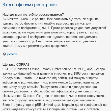
Вхід на форум і реєстрація
Навіщо мені потрібно реєструватися?
Ви можете цього і не робити. Все залежить від того, як вирішив
адміністратор форуму, чи потрібно вам реєструватись для
розміщення повідомлень, чи ні. Проте реєстрація дає вам додаткові
можливості, які недоступні для анонімних користувачів, такі як
аватари, приватні повідомлення, відсилання email-повідомлень,
участь в групах і т. д. Реєстрація займе у вас всього декілька
хвилин, тому ми рекомендуємо це зробити.
Догори
Що таке COPPA?
COPPA (Children's Online Privacy Protection Act of 1998), або Акт про
захист конфіденційності дитини в інтернеті від 1998 року - це закон
Сполучених Штатів, що вимагає від сайтів, які можуть збирати
інформацію від неповнолітніх, віком менше 13 років, мати на це
письмову згоду батьків. Припустимо й інше підтвердження що
опікуни дозволяють збір особистої інформації від неповнолітніх,
віком менше 13 років. Якщо ви не впевнені, чи це може стосуватись
вас або форуму, зверніться за допомогою до юрисконсульта.
Зверніть увагу, що phpBB Limited адміністрація даної конференції не
може надавати консультацій з юридичних питань і не є об'єктом