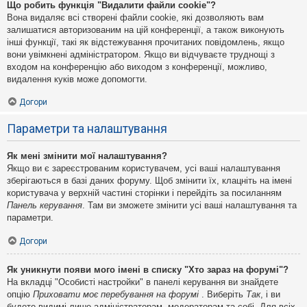
Що робить функція "Видалити файли cookie"?
Вона видаляє всі створені файли cookie, які дозволяють вам
залишатися авторизованим на цій конференції, а також виконують
інші функції, такі як відстежування прочитаних повідомлень, якщо
вони увімкнені адміністратором. Якщо ви відчуваєте труднощі з
входом на конференцію або виходом з конференції, можливо,
видалення куків може допомогти.
Догори
Параметри та налаштування
Як мені змінити мої налаштування?
Якщо ви є зареєстрованим користувачем, усі ваші налаштування
зберігаються в базі даних форуму. Щоб змінити їх, клацніть на імені
користувача у верхній частині сторінки і перейдіть за посиланням
Панель керування
. Там ви зможете змінити усі ваші налаштування та
параметри.
Догори
Як уникнути появи мого імені в списку "Хто зараз на форумі"?
На вкладці "Особисті настройки" в панелі керування ви знайдете
опцію
Приховати моє перебування на форумі
. Виберіть
Так
, і ви
будете видимі лише адміністраторам, модераторам та собі. Для всіх