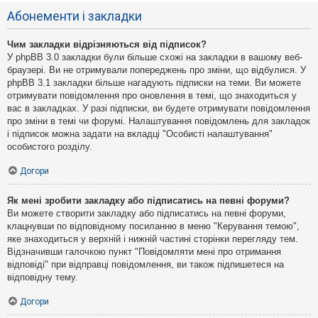
Абонементи і закладки
Чим закладки відрізняються від підписок?
У phpBB 3.0 закладки були більше схожі на закладки в вашому веб-
браузері. Ви не отримували попереджень про зміни, що відбулися. У
phpBB 3.1 закладки більше нагадують підписки на теми. Ви можете
отримувати повідомлення про оновлення в темі, що знаходиться у
вас в закладках. У разі підписки, ви будете отримувати повідомлення
про зміни в темі чи форумі. Налаштування повідомлень для закладок
і підписок можна задати на вкладці "Особисті налаштування"
особистого розділу.
Догори
Як мені зробити закладку або підписатись на певні форуми?
Ви можете створити закладку або підписатись на певні форуми,
клацнувши по відповідному посиланню в меню "Керування темою",
яке знаходиться у верхній і нижній частині сторінки перегляду тем.
Відзначивши галочкою пункт "Повідомляти мені про отримання
відповіді" при відправці повідомлення, ви також підпишетеся на
відповідну тему.
Догори