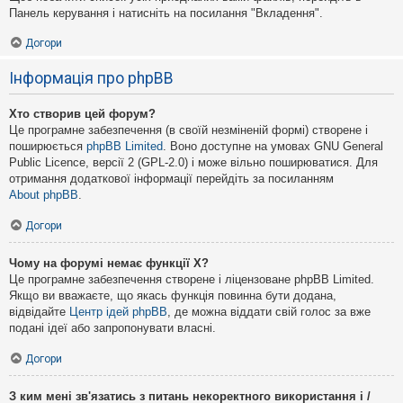
Панель керування і натисніть на посилання "Вкладення".
Догори
Інформація про phpBB
Хто створив цей форум?
Це програмне забезпечення (в своїй незміненій формі) створене і
поширюється
phpBB Limited
. Воно доступне на умовах GNU General
Public Licence, версії 2 (GPL-2.0) і може вільно поширюватися. Для
отримання додаткової інформації перейдіть за посиланням
About phpBB
.
Догори
Чому на форумі немає функції X?
Це програмне забезпечення створене і ліцензоване phpBB Limited.
Якщо ви вважаєте, що якась функція повинна бути додана,
відвідайте
Центр ідей phpBB
, де можна віддати свій голос за вже
подані ідеї або запропонувати власні.
Догори
З ким мені зв'язатись з питань некоректного використання і /