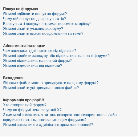
Пошук по форумах
Як мені здійснити пошук на форумі?
Чому мій пошук не дає результатів?
В результаті пошуку я отримав порожню сторінку!
Як мені знайти учасників форуму?
Як мені знайти власні повідомлення та теми?
Абонементи і закладки
Чим закладки відрізняються від підписок?
Як мені зробити закладку або підписатись на певні форуми?
Як мені підписатись на певний форум?
Як мені відмовитись від підписки?
Вкладення
Які саме файли можна приєднувати на цьому форумі?
Як мені знайти усі приєднані мною файли?
Інформація про phpBB
Хто створив цей форум?
Чому на форумі немає функції X?
З ким мені зв'язатись з питань некоректного використання і / або
юридичних питань, пов'язаних з цим форумом?
Як мені зв'язатися з адміністратором конференції?