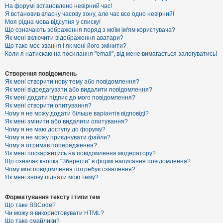
е
На форумі встановлено невірний час!
з
Я встановив власну часову зону, але час все одно невірний!
в
і
Моя рідна мова відсутня у списку!
д
Що означають зображення поряд з моїм ім'ям користувача?
п
Як мені включити відображення аватари?
о
Що таке моє звання і як мені його змінити?
в
Коли я натискаю на посилання "email", від мене вимагається залогуватись!
і
д
е
Створення повідомлень
й
Як мені створити нову тему або повідомлення?
Як мені відредагувати або видалити повідомлення?
Як мені додати підпис до мого повідомлення?
А
Як мені створити опитування?
к
Чому я не можу додати більше варіантів відповіді?
т
Як мені змінити або видалити опитування?
и
Чому я не маю доступу до форуму?
в
Чому я не можу приєднувати файли?
н
Чому я отримав попередження?
і
т
Як мені поскаржитись на повідомлення модератору?
е
Що означає кнопка "Зберегти" в формі написання повідомлення?
м
Чому моє повідомлення потребує схвалення?
и
Як мені знову підняти мою тему?
Форматування тексту і типи тем
П
Що таке BBCode?
о
Чи можу я використовувати HTML?
ш
Що таке смайлики?
у