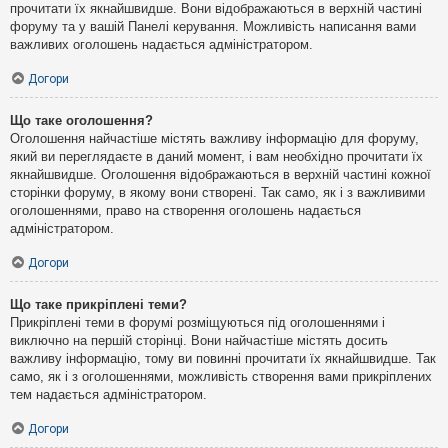
прочитати їх якнайшвидше. Вони відображаються в верхній частині
форуму та у вашій Панелі керування. Можливість написання вами
важливих оголошень надається адміністратором.
Догори
Що таке оголошення?
Оголошення найчастіше містять важливу інформацію для форуму,
який ви переглядаєте в даний момент, і вам необхідно прочитати їх
якнайшвидше. Оголошення відображаються в верхній частині кожної
сторінки форуму, в якому вони створені. Так само, як і з важливими
оголошеннями, право на створення оголошень надається
адміністратором.
Догори
Що таке прикріплені теми?
Прикріплені теми в форумі розміщуються під оголошеннями і
виключно на першій сторінці. Вони найчастіше містять досить
важливу інформацію, тому ви повинні прочитати їх якнайшвидше. Так
само, як і з оголошеннями, можливість створення вами прикріплених
тем надається адміністратором.
Догори