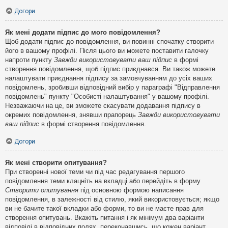
Догори
Як мені додати підпис до мого повідомлення?
Щоб додати підпис до повідомлення, ви повинні спочатку створити
його в вашому профілі. Після цього ви можете поставити галочку
напроти пункту
Завжди використовувати ваш підпис
в формі
створення повідомлення, щоб підпис приєднався. Ви також можете
налаштувати приєднання підпису за замовчуванням до усіх ваших
повідомлень, зробивши відповідний вибір у параграфі "Відправлення
повідомлень" пункту "Особисті налаштування" у вашому профілі.
Незважаючи на це, ви зможете скасувати додавання підпису в
окремих повідомлення, знявши прапорець
Завжди використовувати
ваш підпис
в формі створення повідомлення.
Догори
Як мені створити опитування?
При створенні нової теми чи під час редагування першого
повідомлення теми клацніть на вкладці або перейдіть в форму
Створити опитування
під основною формою написання
повідомлення, в залежності від стилю, який використовується; якщо
ви не бачите такої вкладки або форми, то ви не маєте прав для
створення опитувань. Вкажіть питання і як мінімум два варіанти
відповіді в відповідних полях, переконавшись, що кожен варіант