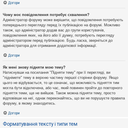
Догори
Чому моє повідомлення потребує схвалення?
Адміністратор форуму може вирішити, що повідомлення потребують
попереднього перегляду перед їх публікацією на форумі. Можливо
також, що адміністратор додав вас до групи користувачів,
повідомлення яких, на його або її думку, потребують перегляду
адміністратором перед публікацією. Будь ласка, зверніться до
адміністратора для отримання додаткової інформації.
Догори
Як мені знову підняти мою тему?
Натиснувши на посилання "Підняти тему" при її перегляді, ви
"піднімете" тему в верхню частину першої сторінки форуму. Якщо
цього не відбувається, то це означає, що можливість підняття тим
могла бути відключена, або час, який повинен пройти до повторного
підняття теми, ще не вийшов. Також можна підняти тему, просто
відповівши на неї, однак переконайтесь, що ви не порушуєте правила
форуму, в якому знаходитесь.
Догори
Форматування тексту і типи тем