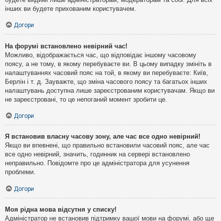
інших ви будете прихованим користувачем.
Догори
На форумі встановлено невірний час!
Можливо, відображається час, що відповідає іншому часовому
поясу, а не тому, в якому перебуваєте ви. В цьому випадку змініть в
налаштуваннях часовий пояс на той, в якому ви перебуваєте: Київ,
Берлін і т. д. Зауважте, що зміна часового поясу та багатьох інших
налаштувань доступна лише зареєстрованим користувачам. Якщо ви
не зареєстровані, то це непоганий момент зробити це.
Догори
Я встановив власну часову зону, але час все одно невірний!
Якщо ви впевнені, що правильно встановили часовий пояс, але час
все одно невірний, значить, годинник на сервері встановлено
неправильно. Повідомте про це адміністратора для усунення
проблеми.
Догори
Моя рідна мова відсутня у списку!
Адміністратор не встановив підтримку вашої мови на форумі, або ще