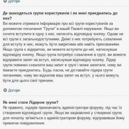
Догори
Де знаходяться групи користувачів і як мені приєднатись до
них?
Ви можете отримати інформацію про всі групи користувачів за
допомогою посилання "Групи" в вашій Панелі керування. Якщо ви
хочете вступити в одну з них, натисніть відповідну кнопку. Однак не
всі групи є загальнодоступними. Деякі з них потребують схвалення
для вступу в них, можуть бути закритими або навіть прихованими.
Якщо група є відкритою, ви можете вступити до неї, натиснувши
відповідну кнопку. Якщо група потребує схвалення в групі, ви можете
відправити запит на вступ, натиснувши відповідну кнопку. Лідер
групи повинен схвалити ваш запит в групі і може запитати, чому ви
бажаєте приєднатись. Будь ласка, не діставайте лідера групи
питаннями, чому він відхилив ваш запит на вступ, у нього можуть
бути для цього свої причини.
Догори
Як мені стати Лідером групи?
Як правило, лідерів призначають адміністратори форуму, під час їх
створення відповідної групи. Якщо ви зацікавлені у створенні групи,
для початку зв'яжіться з адміністратором форуму, відправивши йому
приватне повідомлення.