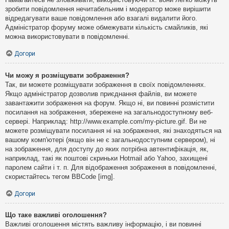
зробити повідомлення нечитабельним і модератор може вирішити
відредагувати ваше повідомлення або взагалі видалити його.
Адміністратор форуму може обмежувати кількість смайликів, які
можна використовувати в повідомленні.
Догори
Чи можу я розміщувати зображення?
Так, ви можете розміщувати зображення в своїх повідомленнях.
Якщо адміністратор дозволив приєднання файлів, ви можете
завантажити зображення на форум. Якщо ні, ви повинні розмістити
посилання на зображення, збережене на загальнодоступному веб-
сервері. Наприклад: http://www.example.com/my-picture.gif. Ви не
можете розміщувати посилання ні на зображення, які знаходяться на
вашому комп'ютері (якщо він не є загальнодоступним сервером), ні
на зображення, для доступу до яких потрібна автентифікація, як,
наприклад, такі як поштові скриньки Hotmail або Yahoo, захищені
паролем сайти і т. п. Для відображення зображення в повідомленні,
скористайтесь тегом BBCode [img].
Догори
Що таке важливі оголошення?
Важливі оголошення містять важливу інформацію, і ви повинні