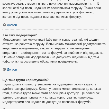
користувачам, створення груп, призначення модераторів і т. п., В
залежності від прав, наданих їм засновником форуму. Також вони
володіють усіма можливостями модераторів в усіх форумах,
залежно від прав, наданих ним засновником форуму.
Догори
Хто такі модератори?
Модератори - це користувачі (або групи користувачів), які щодня
стежать за роботою форуму. Вони мають можливості редагування та
видалення повідомлень, закриття, відкриття, переміщення,
видалення та об'єднання тем на форумі, за який вони відповідають.
Основне завдання модераторів - не допускати відхилень від тем
(оффтопік) та розміщень образливих повідомлень.
Догори
Що таке групи користувачів?
Групи ділять спільноту учасників на підрозділи, якими керують
адміністратори форуму. Кожен учасник може належати до кількох
груп, а кожна група може мати власні рівні доступу. Це полегшує
адміністраторам призначити кількох користувачів, наприклад,
модераторами або надати їм доступ до приватних форумів.