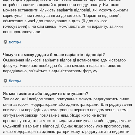
потрібно вводити в окремій стрічці поля вводу тексту. Ви також
можете встановити кількість варіантів відповіді, які можуть обирати
користувачі при голосуванні за допомогою "Варіантів відповіді",
обмеження в часі для голосування в днях (0 для вічного
голосування) і, на сам кінець, можливість зміни варіанту, за який
вони проголосували.
Догори
Чому я не можу додати більше варіантів відповіді?
Обмеження кількості варіантів відповіді встановлює адміністратор
форуму. Якщо вам необхідна більша кількості варіантів, аніж це
передбачено, зв'яжіться з адміністратором форуму.
Догори
Як мені змінити або видалити опитування?
Так само, як і повідомлення, опитування можуть редагуватись лише
їхнім автором, модераторами або адміністраторами. Для редагування
опитування перейдіть до редагування першого повідомлення в темі;
опитування завжди пов'язане з ним. Якщо ніхто не встиг
проголосувати, то ви можете видалити опитування або відредагувати
будь-який з варіантів відповіді. Однак якщо хтось уже проголосував,
лише модератори та адміністратори можуть редагувати та видаляти