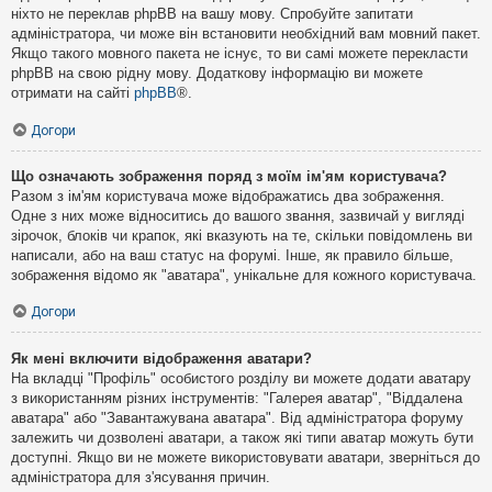
ніхто не переклав phpBB на вашу мову. Спробуйте запитати
адміністратора, чи може він встановити необхідний вам мовний пакет.
Якщо такого мовного пакета не існує, то ви самі можете перекласти
phpBB на свою рідну мову. Додаткову інформацію ви можете
отримати на сайті
phpBB
®.
Догори
Що означають зображення поряд з моїм ім'ям користувача?
Разом з ім'ям користувача може відображатись два зображення.
Одне з них може відноситись до вашого звання, зазвичай у вигляді
зірочок, блоків чи крапок, які вказують на те, скільки повідомлень ви
написали, або на ваш статус на форумі. Інше, як правило більше,
зображення відомо як "аватара", унікальне для кожного користувача.
Догори
Як мені включити відображення аватари?
На вкладці "Профіль" особистого розділу ви можете додати аватару
з використанням різних інструментів: "Галерея аватар", "Віддалена
аватара" або "Завантажувана аватара". Від адміністратора форуму
залежить чи дозволені аватари, а також які типи аватар можуть бути
доступні. Якщо ви не можете використовувати аватари, зверніться до
адміністратора для з'ясування причин.