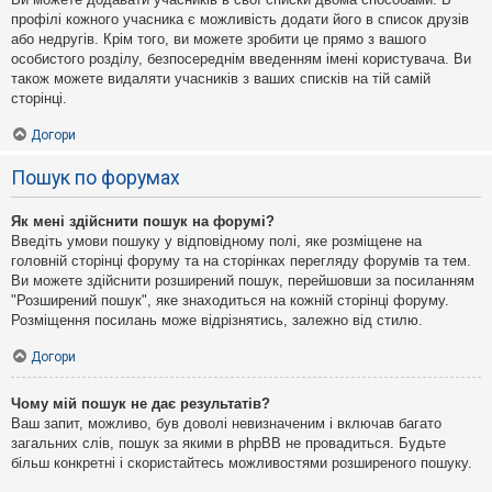
профілі кожного учасника є можливість додати його в список друзів
або недругів. Крім того, ви можете зробити це прямо з вашого
особистого розділу, безпосереднім введенням імені користувача. Ви
також можете видаляти учасників з ваших списків на тій самій
сторінці.
Догори
Пошук по форумах
Як мені здійснити пошук на форумі?
Введіть умови пошуку у відповідному полі, яке розміщене на
головній сторінці форуму та на сторінках перегляду форумів та тем.
Ви можете здійснити розширений пошук, перейшовши за посиланням
"Розширений пошук", яке знаходиться на кожній сторінці форуму.
Розміщення посилань може відрізнятись, залежно від стилю.
Догори
Чому мій пошук не дає результатів?
Ваш запит, можливо, був доволі невизначеним і включав багато
загальних слів, пошук за якими в phpBB не провадиться. Будьте
більш конкретні і скористайтесь можливостями розширеного пошуку.