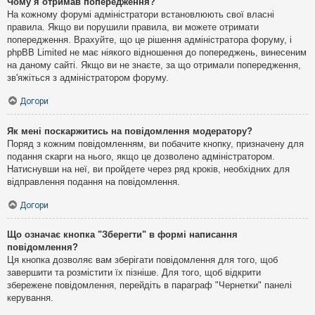
Чому я отримав попередження?
На кожному форумі адміністратори встановлюють свої власні
правила. Якщо ви порушили правила, ви можете отримати
попередження. Врахуйте, що це рішення адміністратора форуму, і
phpBB Limited не має ніякого відношення до попереджень, винесеним
на даному сайті. Якщо ви не знаєте, за що отримали попередження,
зв'яжіться з адміністратором форуму.
Догори
Як мені поскаржитись на повідомлення модератору?
Поряд з кожним повідомленням, ви побачите кнопку, призначену для
подання скарги на нього, якщо це дозволено адміністратором.
Натиснувши на неї, ви пройдете через ряд кроків, необхідних для
відправлення подання на повідомлення.
Догори
Що означає кнопка "Зберегти" в формі написання
повідомлення?
Ця кнопка дозволяє вам зберігати повідомлення для того, щоб
завершити та розмістити їх пізніше. Для того, щоб відкрити
збережене повідомлення, перейдіть в параграф "Чернетки" панелі
керування.