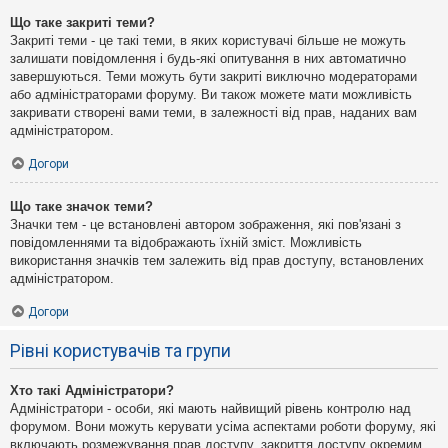
Що таке закриті теми?
Закриті теми - це такі теми, в яких користувачі більше не можуть
залишати повідомлення і будь-які опитування в них автоматично
завершуються. Теми можуть бути закриті виключно модераторами
або адміністраторами форуму. Ви також можете мати можливість
закривати створені вами теми, в залежності від прав, наданих вам
адміністратором.
Догори
Що таке значок теми?
Значки тем - це встановлені автором зображення, які пов'язані з
повідомленнями та відображають їхній зміст. Можливість
використання значків тем залежить від прав доступу, встановлених
адміністратором.
Догори
Рівні користувачів та групи
Хто такі Адміністратори?
Адміністратори - особи, які мають найвищий рівень контролю над
форумом. Вони можуть керувати усіма аспектами роботи форуму, які
включають розмежування прав доступу, закриття доступу окремим