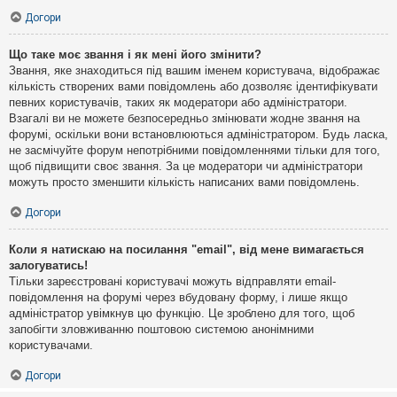
Догори
Що таке моє звання і як мені його змінити?
Звання, яке знаходиться під вашим іменем користувача, відображає
кількість створених вами повідомлень або дозволяє ідентифікувати
певних користувачів, таких як модератори або адміністратори.
Взагалі ви не можете безпосередньо змінювати жодне звання на
форумі, оскільки вони встановлюються адміністратором. Будь ласка,
не засмічуйте форум непотрібними повідомленнями тільки для того,
щоб підвищити своє звання. За це модератори чи адміністратори
можуть просто зменшити кількість написаних вами повідомлень.
Догори
Коли я натискаю на посилання "email", від мене вимагається
залогуватись!
Тільки зареєстровані користувачі можуть відправляти email-
повідомлення на форумі через вбудовану форму, і лише якщо
адміністратор увімкнув цю функцію. Це зроблено для того, щоб
запобігти зловживанню поштовою системою анонімними
користувачами.
Догори