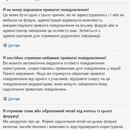
Я не можу відсилати приватні повідомлення!
Це може бути одна з трьох причин: ви не зареєструвались і / або не
ввійшли на форум, адміністрація відімкнула можливість
використовувати приватні повідомлення на всьому форумі або ж
адміністратор заборонив це особисто вам. Зв'яжіться з
адміністратором для отримання додаткової інформації.
Догори
Я постійно отримую небажані приватні повідомлення!
Ви можете автоматично видаляти особисті повідомлення
користувачів, скориставшись правилами для повідомлень у вашій
Панелі керування. Якщо ви отримуєте образливі приватні
повідомлення від одного з учасників, відправте скаргу на це
повідомлення модераторам; вони можуть заборонити йому
надсилання приватних повідомлень.
Догори
Я отримав спам або образливий email від когось із цього
форуму!
Ми шкодуємо про це. Форма надсилання email на цьому форумі
включає засоби безпеки і можливість відслідковувати користувачів,