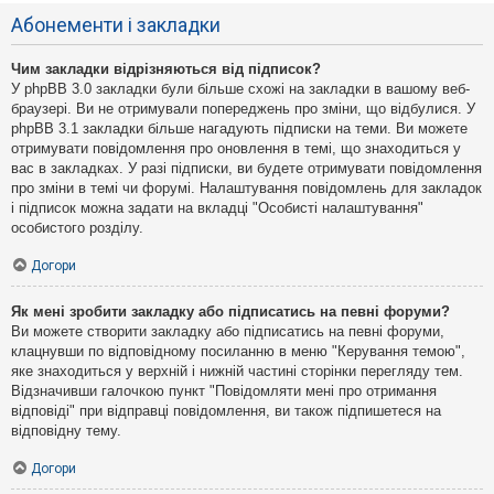
Абонементи і закладки
Чим закладки відрізняються від підписок?
У phpBB 3.0 закладки були більше схожі на закладки в вашому веб-
браузері. Ви не отримували попереджень про зміни, що відбулися. У
phpBB 3.1 закладки більше нагадують підписки на теми. Ви можете
отримувати повідомлення про оновлення в темі, що знаходиться у
вас в закладках. У разі підписки, ви будете отримувати повідомлення
про зміни в темі чи форумі. Налаштування повідомлень для закладок
і підписок можна задати на вкладці "Особисті налаштування"
особистого розділу.
Догори
Як мені зробити закладку або підписатись на певні форуми?
Ви можете створити закладку або підписатись на певні форуми,
клацнувши по відповідному посиланню в меню "Керування темою",
яке знаходиться у верхній і нижній частині сторінки перегляду тем.
Відзначивши галочкою пункт "Повідомляти мені про отримання
відповіді" при відправці повідомлення, ви також підпишетеся на
відповідну тему.
Догори