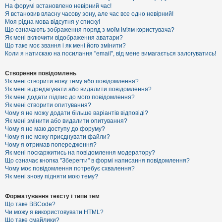
е
На форумі встановлено невірний час!
з
Я встановив власну часову зону, але час все одно невірний!
в
і
Моя рідна мова відсутня у списку!
д
Що означають зображення поряд з моїм ім'ям користувача?
п
Як мені включити відображення аватари?
о
Що таке моє звання і як мені його змінити?
в
Коли я натискаю на посилання "email", від мене вимагається залогуватись!
і
д
е
Створення повідомлень
й
Як мені створити нову тему або повідомлення?
Як мені відредагувати або видалити повідомлення?
Як мені додати підпис до мого повідомлення?
А
Як мені створити опитування?
к
Чому я не можу додати більше варіантів відповіді?
т
Як мені змінити або видалити опитування?
и
Чому я не маю доступу до форуму?
в
Чому я не можу приєднувати файли?
н
Чому я отримав попередження?
і
т
Як мені поскаржитись на повідомлення модератору?
е
Що означає кнопка "Зберегти" в формі написання повідомлення?
м
Чому моє повідомлення потребує схвалення?
и
Як мені знову підняти мою тему?
Форматування тексту і типи тем
П
Що таке BBCode?
о
Чи можу я використовувати HTML?
ш
Що таке смайлики?
у