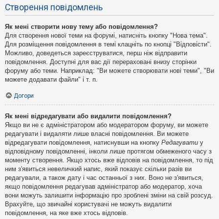
Створення повідомлень
Як мені створити нову тему або повідомлення?
Для створення нової теми на форумі, натисніть кнопку "Нова тема".
Для розміщення повідомлення в темі клацніть по кнопці "Відповісти".
Можливо, доведеться зареєструватися, перш ніж відправити
повідомлення. Доступні для вас дії перераховані внизу сторінки
форуму або теми. Наприклад: "Ви можете створювати нові теми", "Ви
можете додавати файли" і т. п.
Догори
Як мені відредагувати або видалити повідомлення?
Якщо ви не є адміністратором або модератором форуму, ви можете
редагувати і видаляти лише власні повідомлення. Ви можете
відредагувати повідомлення, натиснувши на кнопку
Редагувати
у
відповідному повідомленні, інколи лише протягом обмеженого часу з
моменту створення. Якщо хтось вже відповів на повідомлення, то під
ним з'явиться невеличкий напис, який показує скільки разів ви
редагували, а також дату і час останньої з них. Воно не з'явиться,
якщо повідомлення редагував адміністратор або модератор, хоча
вони можуть залишити інформацію про зроблені зміни на свій розсуд.
Врахуйте, що звичайні користувачі не можуть видалити
повідомлення, на яке вже хтось відповів.