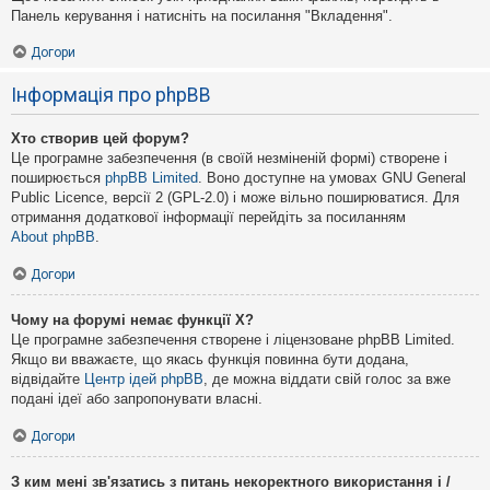
Панель керування і натисніть на посилання "Вкладення".
Догори
Інформація про phpBB
Хто створив цей форум?
Це програмне забезпечення (в своїй незміненій формі) створене і
поширюється
phpBB Limited
. Воно доступне на умовах GNU General
Public Licence, версії 2 (GPL-2.0) і може вільно поширюватися. Для
отримання додаткової інформації перейдіть за посиланням
About phpBB
.
Догори
Чому на форумі немає функції X?
Це програмне забезпечення створене і ліцензоване phpBB Limited.
Якщо ви вважаєте, що якась функція повинна бути додана,
відвідайте
Центр ідей phpBB
, де можна віддати свій голос за вже
подані ідеї або запропонувати власні.
Догори
З ким мені зв'язатись з питань некоректного використання і /