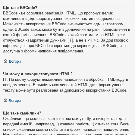
Що таке BBCode?
BBCode - це особлива реалізація HTML, що пропонує великі
можливості щодо форматування окремих частин повідомлення.
Можливість використання BBCode визначається адміністратором,
однак BBCode також може бути відключений на рівні повідомлення в
кожній формі написання. BBCode схожий за стилем на HTML, теги
оточуються квадратними дужками [ і ], а не в < і > ;. За додатковою
інформацією про BBCode зверніться до керівництва з BBCode, яка
доступна з форми написання повідомлення.
Догори
Чи можу я використовувати HTML?
Ні. На цьому форумі неможливе написання та обробка HTML-коду в
повідомленнях. Більшість можливостей HTML для форматування
тексту може бути реалізована за допомогою використання BBCode.
Догори
Що таке смайлики?
Смайлики - це маленькі картинки, які можуть бути використані для
передачі емоцій, наприклад, :) означає радість, :( означає сум. Весь
список смайликів можна побачити в формі написання повідомлення.
Намагайтесь не зловживати, використовуючи їх: вони легко можуть