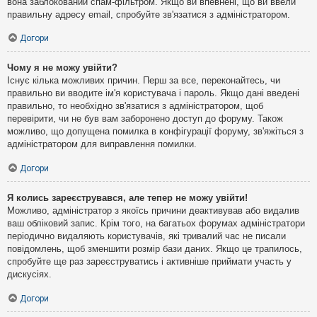
вона заблокований спам-фільтром. Якщо ви впевнені, що ви ввели
правильну адресу email, спробуйте зв'язатися з адміністратором.
Догори
Чому я не можу увійти?
Існує кілька можливих причин. Перш за все, переконайтесь, чи
правильно ви вводите ім'я користувача і пароль. Якщо дані введені
правильно, то необхідно зв'язатися з адміністратором, щоб
перевірити, чи не був вам заборонено доступ до форуму. Також
можливо, що допущена помилка в конфігурації форуму, зв'яжіться з
адміністратором для виправлення помилки.
Догори
Я колись зареєструвався, але тепер не можу увійти!
Можливо, адміністратор з якоїсь причини деактивував або видалив
ваш обліковий запис. Крім того, на багатьох форумах адміністратори
періодично видаляють користувачів, які тривалий час не писали
повідомлень, щоб зменшити розмір бази даних. Якщо це трапилось,
спробуйте ще раз зареєструватись і активніше приймати участь у
дискусіях.
Догори