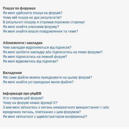
Пошук по форумах
Як мені здійснити пошук на форумі?
Чому мій пошук не дає результатів?
В результаті пошуку я отримав порожню сторінку!
Як мені знайти учасників форуму?
Як мені знайти власні повідомлення та теми?
Абонементи і закладки
Чим закладки відрізняються від підписок?
Як мені зробити закладку або підписатись на певні форуми?
Як мені підписатись на певний форум?
Як мені відмовитись від підписки?
Вкладення
Які саме файли можна приєднувати на цьому форумі?
Як мені знайти усі приєднані мною файли?
Інформація про phpBB
Хто створив цей форум?
Чому на форумі немає функції X?
З ким мені зв'язатись з питань некоректного використання і / або
юридичних питань, пов'язаних з цим форумом?
Як мені зв'язатися з адміністратором конференції?