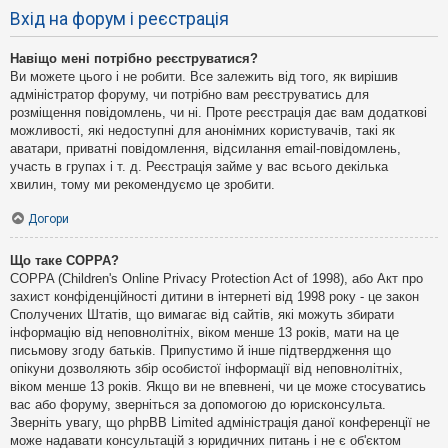
Вхід на форум і реєстрація
Навіщо мені потрібно реєструватися?
Ви можете цього і не робити. Все залежить від того, як вирішив
адміністратор форуму, чи потрібно вам реєструватись для
розміщення повідомлень, чи ні. Проте реєстрація дає вам додаткові
можливості, які недоступні для анонімних користувачів, такі як
аватари, приватні повідомлення, відсилання email-повідомлень,
участь в групах і т. д. Реєстрація займе у вас всього декілька
хвилин, тому ми рекомендуємо це зробити.
Догори
Що таке COPPA?
COPPA (Children's Online Privacy Protection Act of 1998), або Акт про
захист конфіденційності дитини в інтернеті від 1998 року - це закон
Сполучених Штатів, що вимагає від сайтів, які можуть збирати
інформацію від неповнолітніх, віком менше 13 років, мати на це
письмову згоду батьків. Припустимо й інше підтвердження що
опікуни дозволяють збір особистої інформації від неповнолітніх,
віком менше 13 років. Якщо ви не впевнені, чи це може стосуватись
вас або форуму, зверніться за допомогою до юрисконсульта.
Зверніть увагу, що phpBB Limited адміністрація даної конференції не
може надавати консультацій з юридичних питань і не є об'єктом