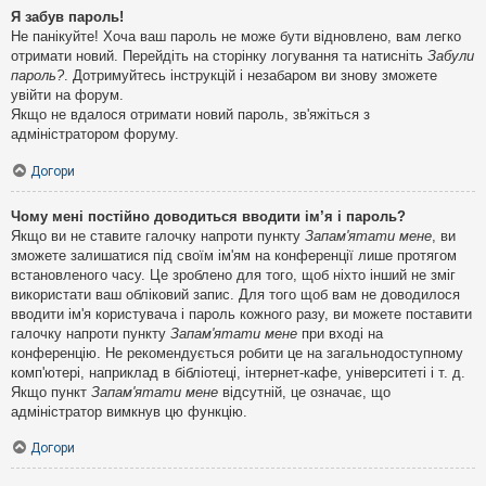
Я забув пароль!
Не панікуйте! Хоча ваш пароль не може бути відновлено, вам легко
отримати новий. Перейдіть на сторінку логування та натисніть
Забули
пароль?
. Дотримуйтесь інструкцій і незабаром ви знову зможете
увійти на форум.
Якщо не вдалося отримати новий пароль, зв'яжіться з
адміністратором форуму.
Догори
Чому мені постійно доводиться вводити ім’я і пароль?
Якщо ви не ставите галочку напроти пункту
Запам'ятати мене
, ви
зможете залишатися під своїм ім'ям на конференції лише протягом
встановленого часу. Це зроблено для того, щоб ніхто інший не зміг
використати ваш обліковий запис. Для того щоб вам не доводилося
вводити ім'я користувача і пароль кожного разу, ви можете поставити
галочку напроти пункту
Запам'ятати мене
при вході на
конференцію. Не рекомендується робити це на загальнодоступному
комп'ютері, наприклад в бібліотеці, інтернет-кафе, університеті і т. д.
Якщо пункт
Запам'ятати мене
відсутній, це означає, що
адміністратор вимкнув цю функцію.
Догори