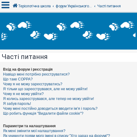
Теріологічна школа
форум Українського теріологічного товариства
Часті питання
В
х
і
д
Часті питання
Р
е
є
Вхід на форум і реєстрація
с
Навіщо мені потрібно реєструватися?
т
Що таке COPPA?
р
Чому я не можу зареєструватись?
а
Я тільки що зареєструвався, але не можу увійти!
ц
Чому я не можу увійти?
і
я
Я колись зареєструвався, але тепер не можу увійти!
Я забув пароль!
Чому мені постійно доводиться вводити ім’я і пароль?
Що робить функція "Видалити файли cookie"?
Т
е
м
Параметри та налаштування
и
Як мені змінити мої налаштування?
б
Як уникнути появи мого імені в списку "Хто зараз на форумі"?