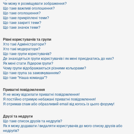
к
Чи можу я розміщувати зображення?
Що таке важливі оголошення?
Що таке оголошення?
Що таке прикріплені теми?
Д
Що таке закриті теми?
о
Що таке значок теми?
п
о
м
Рівні користувачів та групи
о
Хто такі Адміністратори?
г
Хто такі модератори?
а
Що таке групи користувачів?
Де знаходяться групи користувачів і як мені приєднатись до них?
Як мені стати Лідером групи?
Чому групи відображаються різними кольорами?
Що таке група за замовчуванням?
Що таке "Наша команда"?
Приватні повідомлення
Я не можу відсилати приватні повідомлення!
Я постійно отримую небажані приватні повідомлення!
Я отримав спам або образливий email від когось із цього форуму!
Друзі та недруги
Що таке список друзів та недругів?
Як я можу додавати / видаляти користувачів до мого списку друзів або
недругів?