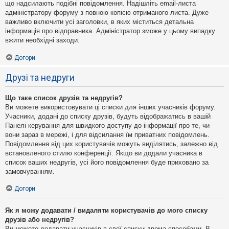
що надсилають подібні повідомлення. Надішліть email-листа
адміністратору форуму з повною копією отриманого листа. Дуже
важливо включити усі заголовки, в яких міститься детальна
інформація про відправника. Адміністратор зможе у цьому випадку
вжити необхідні заходи.
Догори
Друзі та недруги
Що таке список друзів та недругів?
Ви можете використовувати ці списки для інших учасників форуму.
Учасники, додані до списку друзів, будуть відображатись в вашій
Панелі керування для швидкого доступу до інформації про те, чи
вони зараз в мережі, і для відсилання їм приватних повідомлень.
Повідомлення від цих користувачів можуть виділятись, залежно від
встановленого стилю конференції. Якщо ви додали учасника в
список ваших недругів, усі його повідомлення буде приховано за
замовчуванням.
Догори
Як я можу додавати / видаляти користувачів до мого списку
друзів або недругів?
Ви можете додавати учасників в свої списки двома способами. В