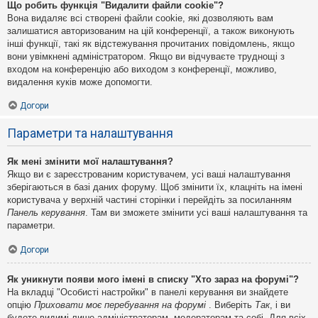
Що робить функція "Видалити файли cookie"?
Вона видаляє всі створені файли cookie, які дозволяють вам
залишатися авторизованим на цій конференції, а також виконують
інші функції, такі як відстежування прочитаних повідомлень, якщо
вони увімкнені адміністратором. Якщо ви відчуваєте труднощі з
входом на конференцію або виходом з конференції, можливо,
видалення куків може допомогти.
Догори
Параметри та налаштування
Як мені змінити мої налаштування?
Якщо ви є зареєстрованим користувачем, усі ваші налаштування
зберігаються в базі даних форуму. Щоб змінити їх, клацніть на імені
користувача у верхній частині сторінки і перейдіть за посиланням
Панель керування
. Там ви зможете змінити усі ваші налаштування та
параметри.
Догори
Як уникнути появи мого імені в списку "Хто зараз на форумі"?
На вкладці "Особисті настройки" в панелі керування ви знайдете
опцію
Приховати моє перебування на форумі
. Виберіть
Так
, і ви
будете видимі лише адміністраторам, модераторам та собі. Для всіх