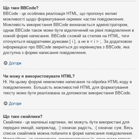
Що таке BBCode?
BBCode - це особлива реалізація HTML, що пропонує великі
можливості щодо форматування окремих частин повідомлення.
Можливість використання BBCode визначається адміністратором,
однак BBCode також може бути відключений на рівні повідомлення в
кожній формі написання. BBCode схожий за стилем на HTML, теги
оточуються квадратними дужками [ і ], а не в < і > ;. За додатковою
інформацією про BBCode зверніться до керівництва з BBCode, яка
доступна з форми написання повідомлення.
Догори
Чи можу я використовувати HTML?
Ні. На цьому форумі неможливе написання та обробка HTML-коду в
повідомленнях. Більшість можливостей HTML для форматування
тексту може бути реалізована за допомогою використання BBCode.
Догори
Що таке смайлики?
Смайлики - це маленькі картинки, які можуть бути використані для
передачі емоцій, наприклад, :) означає радість, :( означає сум. Весь
список смайликів можна побачити в формі написання повідомлення.
Намагайтесь не зловживати, використовуючи їх: вони легко можуть