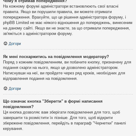
Чому я отримав попередження?
На кожному форумі адміністратори встановлюють свої власні
правила. Якщо ви порушили правила, ви можете отримати
попередження. Врахуйте, що це рішення адміністратора форуму, і
phpBB Limited не має ніякого відношення до попереджень, винесеним
на даному сайті. Якщо ви не знаєте, за що отримали попередження,
зв'яжіться з адміністратором форуму.
Догори
Як мені поскаржитись на повідомлення модератору?
Поряд з кожним повідомленням, ви побачите кнопку, призначену для
подання скарги на нього, якщо це дозволено адміністратором.
Натиснувши на неї, ви пройдете через ряд кроків, необхідних для
відправлення подання на повідомлення.
Догори
Що означає кнопка "Зберегти" в формі написання
повідомлення?
Ця кнопка дозволяє вам зберігати повідомлення для того, щоб
завершити та розмістити їх пізніше. Для того, щоб відкрити
збережене повідомлення, перейдіть в параграф "Чернетки" панелі
керування.