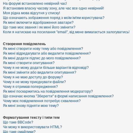
е
На форумі встановлено невірний час!
з
Я встановив власну часову зону, але час все одно невірний!
в
і
Моя рідна мова відсутня у списку!
д
Що означають зображення поряд з моїм ім'ям користувача?
п
Як мені включити відображення аватари?
о
Що таке моє звання і як мені його змінити?
в
Коли я натискаю на посилання "email", від мене вимагається залогуватись!
і
д
е
Створення повідомлень
й
Як мені створити нову тему або повідомлення?
Як мені відредагувати або видалити повідомлення?
Як мені додати підпис до мого повідомлення?
А
Як мені створити опитування?
к
Чому я не можу додати більше варіантів відповіді?
т
Як мені змінити або видалити опитування?
и
Чому я не маю доступу до форуму?
в
Чому я не можу приєднувати файли?
н
Чому я отримав попередження?
і
т
Як мені поскаржитись на повідомлення модератору?
е
Що означає кнопка "Зберегти" в формі написання повідомлення?
м
Чому моє повідомлення потребує схвалення?
и
Як мені знову підняти мою тему?
Форматування тексту і типи тем
П
Що таке BBCode?
о
Чи можу я використовувати HTML?
ш
Що таке смайлики?
у