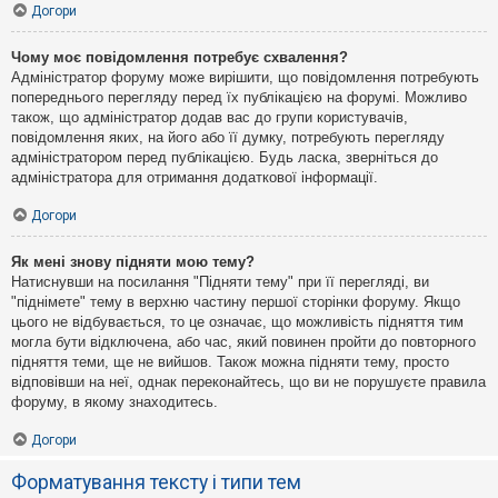
Догори
Чому моє повідомлення потребує схвалення?
Адміністратор форуму може вирішити, що повідомлення потребують
попереднього перегляду перед їх публікацією на форумі. Можливо
також, що адміністратор додав вас до групи користувачів,
повідомлення яких, на його або її думку, потребують перегляду
адміністратором перед публікацією. Будь ласка, зверніться до
адміністратора для отримання додаткової інформації.
Догори
Як мені знову підняти мою тему?
Натиснувши на посилання "Підняти тему" при її перегляді, ви
"піднімете" тему в верхню частину першої сторінки форуму. Якщо
цього не відбувається, то це означає, що можливість підняття тим
могла бути відключена, або час, який повинен пройти до повторного
підняття теми, ще не вийшов. Також можна підняти тему, просто
відповівши на неї, однак переконайтесь, що ви не порушуєте правила
форуму, в якому знаходитесь.
Догори
Форматування тексту і типи тем