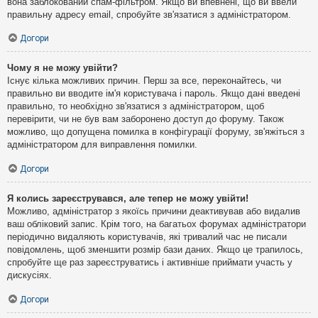
вона заблокований спам-фільтром. Якщо ви впевнені, що ви ввели
правильну адресу email, спробуйте зв'язатися з адміністратором.
Догори
Чому я не можу увійти?
Існує кілька можливих причин. Перш за все, переконайтесь, чи
правильно ви вводите ім'я користувача і пароль. Якщо дані введені
правильно, то необхідно зв'язатися з адміністратором, щоб
перевірити, чи не був вам заборонено доступ до форуму. Також
можливо, що допущена помилка в конфігурації форуму, зв'яжіться з
адміністратором для виправлення помилки.
Догори
Я колись зареєструвався, але тепер не можу увійти!
Можливо, адміністратор з якоїсь причини деактивував або видалив
ваш обліковий запис. Крім того, на багатьох форумах адміністратори
періодично видаляють користувачів, які тривалий час не писали
повідомлень, щоб зменшити розмір бази даних. Якщо це трапилось,
спробуйте ще раз зареєструватись і активніше приймати участь у
дискусіях.
Догори