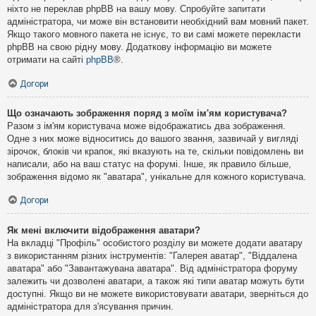
ніхто не переклав phpBB на вашу мову. Спробуйте запитати
адміністратора, чи може він встановити необхідний вам мовний пакет.
Якщо такого мовного пакета не існує, то ви самі можете перекласти
phpBB на свою рідну мову. Додаткову інформацію ви можете
отримати на сайті
phpBB
®.
Догори
Що означають зображення поряд з моїм ім'ям користувача?
Разом з ім'ям користувача може відображатись два зображення.
Одне з них може відноситись до вашого звання, зазвичай у вигляді
зірочок, блоків чи крапок, які вказують на те, скільки повідомлень ви
написали, або на ваш статус на форумі. Інше, як правило більше,
зображення відомо як "аватара", унікальне для кожного користувача.
Догори
Як мені включити відображення аватари?
На вкладці "Профіль" особистого розділу ви можете додати аватару
з використанням різних інструментів: "Галерея аватар", "Віддалена
аватара" або "Завантажувана аватара". Від адміністратора форуму
залежить чи дозволені аватари, а також які типи аватар можуть бути
доступні. Якщо ви не можете використовувати аватари, зверніться до
адміністратора для з'ясування причин.