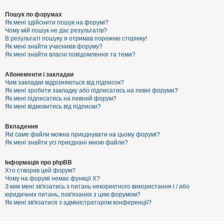
Пошук по форумах
Як мені здійснити пошук на форумі?
Чому мій пошук не дає результатів?
В результаті пошуку я отримав порожню сторінку!
Як мені знайти учасників форуму?
Як мені знайти власні повідомлення та теми?
Абонементи і закладки
Чим закладки відрізняються від підписок?
Як мені зробити закладку або підписатись на певні форуми?
Як мені підписатись на певний форум?
Як мені відмовитись від підписки?
Вкладення
Які саме файли можна приєднувати на цьому форумі?
Як мені знайти усі приєднані мною файли?
Інформація про phpBB
Хто створив цей форум?
Чому на форумі немає функції X?
З ким мені зв'язатись з питань некоректного використання і / або
юридичних питань, пов'язаних з цим форумом?
Як мені зв'язатися з адміністратором конференції?