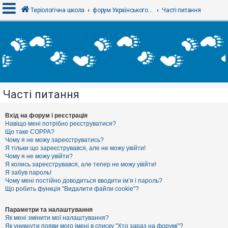
Теріологічна школа
форум Українського теріологічного товариства
Часті питання
В
х
і
д
Часті питання
Р
е
є
Вхід на форум і реєстрація
с
Навіщо мені потрібно реєструватися?
т
Що таке COPPA?
р
Чому я не можу зареєструватись?
а
Я тільки що зареєструвався, але не можу увійти!
ц
Чому я не можу увійти?
і
я
Я колись зареєструвався, але тепер не можу увійти!
Я забув пароль!
Чому мені постійно доводиться вводити ім’я і пароль?
Що робить функція "Видалити файли cookie"?
Т
е
м
Параметри та налаштування
и
Як мені змінити мої налаштування?
б
Як уникнути появи мого імені в списку "Хто зараз на форумі"?