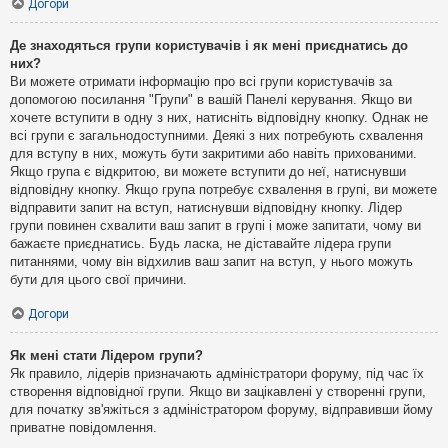
Догори
Де знаходяться групи користувачів і як мені приєднатись до
них?
Ви можете отримати інформацію про всі групи користувачів за
допомогою посилання "Групи" в вашій Панелі керування. Якщо ви
хочете вступити в одну з них, натисніть відповідну кнопку. Однак не
всі групи є загальнодоступними. Деякі з них потребують схвалення
для вступу в них, можуть бути закритими або навіть прихованими.
Якщо група є відкритою, ви можете вступити до неї, натиснувши
відповідну кнопку. Якщо група потребує схвалення в групі, ви можете
відправити запит на вступ, натиснувши відповідну кнопку. Лідер
групи повинен схвалити ваш запит в групі і може запитати, чому ви
бажаєте приєднатись. Будь ласка, не діставайте лідера групи
питаннями, чому він відхилив ваш запит на вступ, у нього можуть
бути для цього свої причини.
Догори
Як мені стати Лідером групи?
Як правило, лідерів призначають адміністратори форуму, під час їх
створення відповідної групи. Якщо ви зацікавлені у створенні групи,
для початку зв'яжіться з адміністратором форуму, відправивши йому
приватне повідомлення.