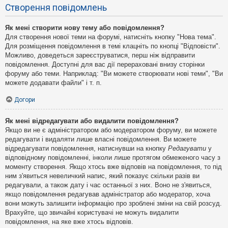
Створення повідомлень
Як мені створити нову тему або повідомлення?
Для створення нової теми на форумі, натисніть кнопку "Нова тема".
Для розміщення повідомлення в темі клацніть по кнопці "Відповісти".
Можливо, доведеться зареєструватися, перш ніж відправити
повідомлення. Доступні для вас дії перераховані внизу сторінки
форуму або теми. Наприклад: "Ви можете створювати нові теми", "Ви
можете додавати файли" і т. п.
Догори
Як мені відредагувати або видалити повідомлення?
Якщо ви не є адміністратором або модератором форуму, ви можете
редагувати і видаляти лише власні повідомлення. Ви можете
відредагувати повідомлення, натиснувши на кнопку
Редагувати
у
відповідному повідомленні, інколи лише протягом обмеженого часу з
моменту створення. Якщо хтось вже відповів на повідомлення, то під
ним з'явиться невеличкий напис, який показує скільки разів ви
редагували, а також дату і час останньої з них. Воно не з'явиться,
якщо повідомлення редагував адміністратор або модератор, хоча
вони можуть залишити інформацію про зроблені зміни на свій розсуд.
Врахуйте, що звичайні користувачі не можуть видалити
повідомлення, на яке вже хтось відповів.