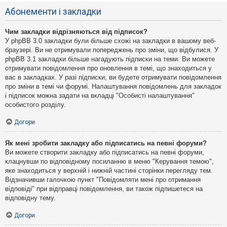
Абонементи і закладки
Чим закладки відрізняються від підписок?
У phpBB 3.0 закладки були більше схожі на закладки в вашому веб-
браузері. Ви не отримували попереджень про зміни, що відбулися. У
phpBB 3.1 закладки більше нагадують підписки на теми. Ви можете
отримувати повідомлення про оновлення в темі, що знаходиться у
вас в закладках. У разі підписки, ви будете отримувати повідомлення
про зміни в темі чи форумі. Налаштування повідомлень для закладок
і підписок можна задати на вкладці "Особисті налаштування"
особистого розділу.
Догори
Як мені зробити закладку або підписатись на певні форуми?
Ви можете створити закладку або підписатись на певні форуми,
клацнувши по відповідному посиланню в меню "Керування темою",
яке знаходиться у верхній і нижній частині сторінки перегляду тем.
Відзначивши галочкою пункт "Повідомляти мені про отримання
відповіді" при відправці повідомлення, ви також підпишетеся на
відповідну тему.
Догори