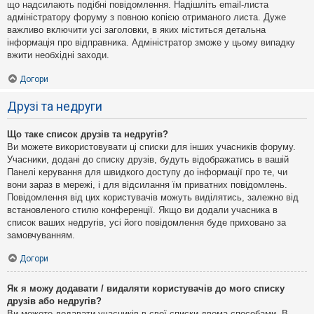
що надсилають подібні повідомлення. Надішліть email-листа
адміністратору форуму з повною копією отриманого листа. Дуже
важливо включити усі заголовки, в яких міститься детальна
інформація про відправника. Адміністратор зможе у цьому випадку
вжити необхідні заходи.
Догори
Друзі та недруги
Що таке список друзів та недругів?
Ви можете використовувати ці списки для інших учасників форуму.
Учасники, додані до списку друзів, будуть відображатись в вашій
Панелі керування для швидкого доступу до інформації про те, чи
вони зараз в мережі, і для відсилання їм приватних повідомлень.
Повідомлення від цих користувачів можуть виділятись, залежно від
встановленого стилю конференції. Якщо ви додали учасника в
список ваших недругів, усі його повідомлення буде приховано за
замовчуванням.
Догори
Як я можу додавати / видаляти користувачів до мого списку
друзів або недругів?
Ви можете додавати учасників в свої списки двома способами. В