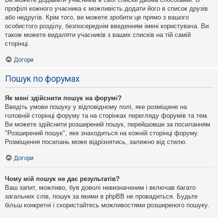
профілі кожного учасника є можливість додати його в список друзів
або недругів. Крім того, ви можете зробити це прямо з вашого
особистого розділу, безпосереднім введенням імені користувача. Ви
також можете видаляти учасників з ваших списків на тій самій
сторінці.
Догори
Пошук по форумах
Як мені здійснити пошук на форумі?
Введіть умови пошуку у відповідному полі, яке розміщене на
головній сторінці форуму та на сторінках перегляду форумів та тем.
Ви можете здійснити розширений пошук, перейшовши за посиланням
"Розширений пошук", яке знаходиться на кожній сторінці форуму.
Розміщення посилань може відрізнятись, залежно від стилю.
Догори
Чому мій пошук не дає результатів?
Ваш запит, можливо, був доволі невизначеним і включав багато
загальних слів, пошук за якими в phpBB не провадиться. Будьте
більш конкретні і скористайтесь можливостями розширеного пошуку.