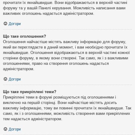
прочитати їх якнайшвидше. Вони відображаються в верхній частині
форуму та у вашій Панелі керування. Можливість написання вами
важливих оголошень надається адміністратором.
Догори
Що таке оголошення?
Оголошення найчастіше містять важливу інформацію для форуму,
який ви переглядаєте в даний момент, і вам необхідно прочитати їх
якнайшвидше. Оголошення відображаються в верхній частині кожної
сторінки форуму, в якому вони створені. Так само, як і з важливими
оголошеннями, право на створення оголошень надається
адміністратором.
Догори
Що таке прикріплені теми?
Прикріплені теми в форумі розміщуються під оголошеннями і
виключно на першій сторінці. Вони найчастіше містять досить
важливу інформацію, тому ви повинні прочитати їх якнайшвидше. Так
само, як і з оголошеннями, можливість створення вами прикріплених
тем надається адміністратором.
Догори