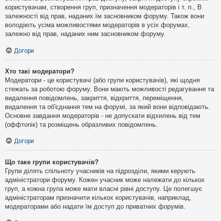
користувачам, створення груп, призначення модераторів і т. п., В
залежності від прав, наданих їм засновником форуму. Також вони
володіють усіма можливостями модераторів в усіх форумах,
залежно від прав, наданих ним засновником форуму.
Догори
Хто такі модератори?
Модератори - це користувачі (або групи користувачів), які щодня
стежать за роботою форуму. Вони мають можливості редагування та
видалення повідомлень, закриття, відкриття, переміщення,
видалення та об'єднання тем на форумі, за який вони відповідають.
Основне завдання модераторів - не допускати відхилень від тем
(оффтопік) та розміщень образливих повідомлень.
Догори
Що таке групи користувачів?
Групи ділять спільноту учасників на підрозділи, якими керують
адміністратори форуму. Кожен учасник може належати до кількох
груп, а кожна група може мати власні рівні доступу. Це полегшує
адміністраторам призначити кількох користувачів, наприклад,
модераторами або надати їм доступ до приватних форумів.