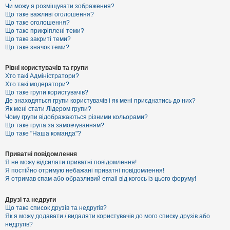
к
Чи можу я розміщувати зображення?
Що таке важливі оголошення?
Що таке оголошення?
Що таке прикріплені теми?
Д
Що таке закриті теми?
о
Що таке значок теми?
п
о
м
Рівні користувачів та групи
о
Хто такі Адміністратори?
г
Хто такі модератори?
а
Що таке групи користувачів?
Де знаходяться групи користувачів і як мені приєднатись до них?
Як мені стати Лідером групи?
Чому групи відображаються різними кольорами?
Що таке група за замовчуванням?
Що таке "Наша команда"?
Приватні повідомлення
Я не можу відсилати приватні повідомлення!
Я постійно отримую небажані приватні повідомлення!
Я отримав спам або образливий email від когось із цього форуму!
Друзі та недруги
Що таке список друзів та недругів?
Як я можу додавати / видаляти користувачів до мого списку друзів або
недругів?