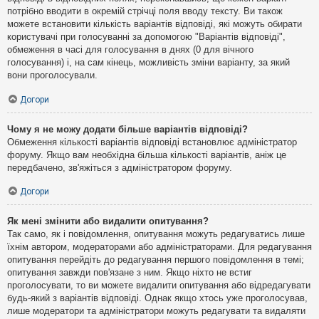
потрібно вводити в окремій стрічці поля вводу тексту. Ви також
можете встановити кількість варіантів відповіді, які можуть обирати
користувачі при голосуванні за допомогою "Варіантів відповіді",
обмеження в часі для голосування в днях (0 для вічного
голосування) і, на сам кінець, можливість зміни варіанту, за який
вони проголосували.
Догори
Чому я не можу додати більше варіантів відповіді?
Обмеження кількості варіантів відповіді встановлює адміністратор
форуму. Якщо вам необхідна більша кількості варіантів, аніж це
передбачено, зв'яжіться з адміністратором форуму.
Догори
Як мені змінити або видалити опитування?
Так само, як і повідомлення, опитування можуть редагуватись лише
їхнім автором, модераторами або адміністраторами. Для редагування
опитування перейдіть до редагування першого повідомлення в темі;
опитування завжди пов'язане з ним. Якщо ніхто не встиг
проголосувати, то ви можете видалити опитування або відредагувати
будь-який з варіантів відповіді. Однак якщо хтось уже проголосував,
лише модератори та адміністратори можуть редагувати та видаляти