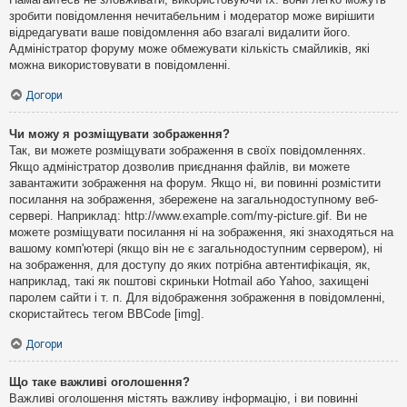
зробити повідомлення нечитабельним і модератор може вирішити
відредагувати ваше повідомлення або взагалі видалити його.
Адміністратор форуму може обмежувати кількість смайликів, які
можна використовувати в повідомленні.
Догори
Чи можу я розміщувати зображення?
Так, ви можете розміщувати зображення в своїх повідомленнях.
Якщо адміністратор дозволив приєднання файлів, ви можете
завантажити зображення на форум. Якщо ні, ви повинні розмістити
посилання на зображення, збережене на загальнодоступному веб-
сервері. Наприклад: http://www.example.com/my-picture.gif. Ви не
можете розміщувати посилання ні на зображення, які знаходяться на
вашому комп'ютері (якщо він не є загальнодоступним сервером), ні
на зображення, для доступу до яких потрібна автентифікація, як,
наприклад, такі як поштові скриньки Hotmail або Yahoo, захищені
паролем сайти і т. п. Для відображення зображення в повідомленні,
скористайтесь тегом BBCode [img].
Догори
Що таке важливі оголошення?
Важливі оголошення містять важливу інформацію, і ви повинні