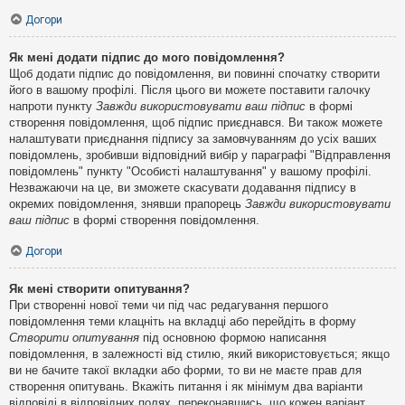
Догори
Як мені додати підпис до мого повідомлення?
Щоб додати підпис до повідомлення, ви повинні спочатку створити
його в вашому профілі. Після цього ви можете поставити галочку
напроти пункту
Завжди використовувати ваш підпис
в формі
створення повідомлення, щоб підпис приєднався. Ви також можете
налаштувати приєднання підпису за замовчуванням до усіх ваших
повідомлень, зробивши відповідний вибір у параграфі "Відправлення
повідомлень" пункту "Особисті налаштування" у вашому профілі.
Незважаючи на це, ви зможете скасувати додавання підпису в
окремих повідомлення, знявши прапорець
Завжди використовувати
ваш підпис
в формі створення повідомлення.
Догори
Як мені створити опитування?
При створенні нової теми чи під час редагування першого
повідомлення теми клацніть на вкладці або перейдіть в форму
Створити опитування
під основною формою написання
повідомлення, в залежності від стилю, який використовується; якщо
ви не бачите такої вкладки або форми, то ви не маєте прав для
створення опитувань. Вкажіть питання і як мінімум два варіанти
відповіді в відповідних полях, переконавшись, що кожен варіант