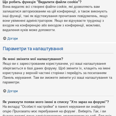
Що робить функція "Видалити файли cookie"?
Вона видаляє всі створені файли cookie, які дозволяють вам
залишатися авторизованим на цій конференції, а також виконують
інші функції, такі як відстежування прочитаних повідомлень, якщо
вони увімкнені адміністратором. Якщо ви відчуваєте труднощі з
входом на конференцію або виходом з конференції, можливо,
видалення куків може допомогти.
Догори
Параметри та налаштування
Як мені змінити мої налаштування?
Якщо ви є зареєстрованим користувачем, усі ваші налаштування
зберігаються в базі даних форуму. Щоб змінити їх, клацніть на імені
користувача у верхній частині сторінки і перейдіть за посиланням
Панель керування
. Там ви зможете змінити усі ваші налаштування та
параметри.
Догори
Як уникнути появи мого імені в списку "Хто зараз на форумі"?
На вкладці "Особисті настройки" в панелі керування ви знайдете
опцію
Приховати моє перебування на форумі
. Виберіть
Так
, і ви
будете видимі лише адміністраторам, модераторам та собі. Для всіх