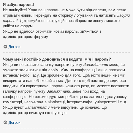
Я забув пароль!
Не панікуйте! Хоча ваш пароль не може бути відновлено, вам легко
отримати новий. Перейдіть на сторінку логування та натисніть
Забули
пароль?
. Дотримуйтесь інструкцій і незабаром ви знову зможете
увійти на форум.
Якщо не вдалося отримати новий пароль, зв'яжіться з
адміністратором форуму.
Догори
Чому мені постійно доводиться вводити ім’я і пароль?
Якщо ви не ставите галочку напроти пункту
Запам'ятати мене
, ви
зможете залишатися під своїм ім'ям на конференції лише протягом
встановленого часу. Це зроблено для того, щоб ніхто інший не зміг
використати ваш обліковий запис. Для того щоб вам не доводилося
вводити ім'я користувача і пароль кожного разу, ви можете поставити
галочку напроти пункту
Запам'ятати мене
при вході на
конференцію. Не рекомендується робити це на загальнодоступному
комп'ютері, наприклад в бібліотеці, інтернет-кафе, університеті і т. д.
Якщо пункт
Запам'ятати мене
відсутній, це означає, що
адміністратор вимкнув цю функцію.
Догори