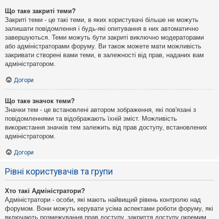
Що таке закриті теми?
Закриті теми - це такі теми, в яких користувачі більше не можуть
залишати повідомлення і будь-які опитування в них автоматично
завершуються. Теми можуть бути закриті виключно модераторами
або адміністраторами форуму. Ви також можете мати можливість
закривати створені вами теми, в залежності від прав, наданих вам
адміністратором.
Догори
Що таке значок теми?
Значки тем - це встановлені автором зображення, які пов'язані з
повідомленнями та відображають їхній зміст. Можливість
використання значків тем залежить від прав доступу, встановлених
адміністратором.
Догори
Рівні користувачів та групи
Хто такі Адміністратори?
Адміністратори - особи, які мають найвищий рівень контролю над
форумом. Вони можуть керувати усіма аспектами роботи форуму, які
включають розмежування прав доступу, закриття доступу окремим