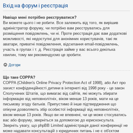
Вхід на форум і реєстрація
Навіщо мені потрібно реєструватися?
Ви можете цього і не робити. Все залежить від того, як вирішив
адміністратор форуму, чи потрібно вам реєструватись для
розміщення повідомлень, чи ні. Проте реєстрація дає вам додаткові
можливості, які недоступні для анонімних користувачів, такі як
аватари, приватні повідомлення, відсилання email-повідомлень,
участь в групах і т. д. Реєстрація займе у вас всього декілька
хвилин, тому ми рекомендуємо це зробити.
Догори
Що таке COPPA?
COPPA (Children's Online Privacy Protection Act of 1998), або Акт про
захист конфіденційності дитини в інтернеті від 1998 року - це закон
Сполучених Штатів, що вимагає від сайтів, які можуть збирати
інформацію від неповнолітніх, віком менше 13 років, мати на це
письмову згоду батьків. Припустимо й інше підтвердження що
опікуни дозволяють збір особистої інформації від неповнолітніх,
віком менше 13 років. Якщо ви не впевнені, чи це може стосуватись
вас або форуму, зверніться за допомогою до юрисконсульта.
Зверніть увагу, що phpBB Limited адміністрація даної конференції не
може надавати консультацій з юридичних питань і не є об'єктом