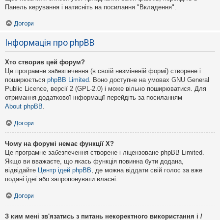
Панель керування і натисніть на посилання "Вкладення".
Догори
Інформація про phpBB
Хто створив цей форум?
Це програмне забезпечення (в своїй незміненій формі) створене і
поширюється
phpBB Limited
. Воно доступне на умовах GNU General
Public Licence, версії 2 (GPL-2.0) і може вільно поширюватися. Для
отримання додаткової інформації перейдіть за посиланням
About phpBB
.
Догори
Чому на форумі немає функції X?
Це програмне забезпечення створене і ліцензоване phpBB Limited.
Якщо ви вважаєте, що якась функція повинна бути додана,
відвідайте
Центр ідей phpBB
, де можна віддати свій голос за вже
подані ідеї або запропонувати власні.
Догори
З ким мені зв'язатись з питань некоректного використання і /