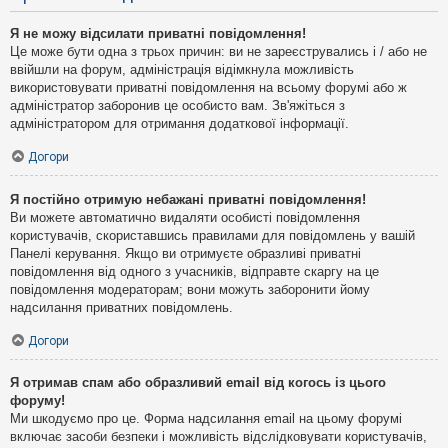
Я не можу відсилати приватні повідомлення!
Це може бути одна з трьох причин: ви не зареєструвались і / або не
ввійшли на форум, адміністрація відімкнула можливість
використовувати приватні повідомлення на всьому форумі або ж
адміністратор заборонив це особисто вам. Зв'яжіться з
адміністратором для отримання додаткової інформації.
Догори
Я постійно отримую небажані приватні повідомлення!
Ви можете автоматично видаляти особисті повідомлення
користувачів, скориставшись правилами для повідомлень у вашій
Панелі керування. Якщо ви отримуєте образливі приватні
повідомлення від одного з учасників, відправте скаргу на це
повідомлення модераторам; вони можуть заборонити йому
надсилання приватних повідомлень.
Догори
Я отримав спам або образливий email від когось із цього
форуму!
Ми шкодуємо про це. Форма надсилання email на цьому форумі
включає засоби безпеки і можливість відслідковувати користувачів,