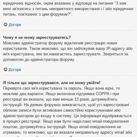
юридичних відносин, окрім вказаних у відповіді на питання "З ким
мені зв'язатись з питань некоректного використання і / або юридичних
питань, пов'язаних з цим форумом?".
Догори
Чому я не можу зареєструватись?
Можливо адміністратор форуму відключив реєстрацію нових
користувачів. Також можливо, що він заблокував вашу IP-адресу або
ім'я користувача, яке ви намагаєтесь зареєструвати. Зверніться за
допомогою до адміністратора форуму.
Догори
Я тільки що зареєструвався, але не можу увійти!
Перевірте свої ім'я користувача та пароль. Якщо вони вірні, то
можливі два варіанти. Якщо включена підтримка COPPA і при
реєстрації ви вказали, що вам менше 13 років, дотримуйтесь
інструкцій. На деяких форумах вимагається, щоб усі зареєстровані
облікові записи були активовані самостійно користувачами або
адміністратором до входу в систему. Ця інформація відображається
в процесі реєстрації. Якщо вам було надіслано email-повідомлення
поштою, дотримуйтесь інструкцій. Якщо email-повідомлення не
отримано, то можливо, що ви вказали неправильну адресу email або