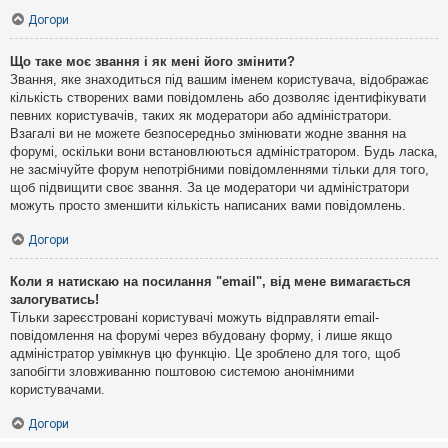
Догори
Що таке моє звання і як мені його змінити?
Звання, яке знаходиться під вашим іменем користувача, відображає
кількість створених вами повідомлень або дозволяє ідентифікувати
певних користувачів, таких як модератори або адміністратори.
Взагалі ви не можете безпосередньо змінювати жодне звання на
форумі, оскільки вони встановлюються адміністратором. Будь ласка,
не засмічуйте форум непотрібними повідомленнями тільки для того,
щоб підвищити своє звання. За це модератори чи адміністратори
можуть просто зменшити кількість написаних вами повідомлень.
Догори
Коли я натискаю на посилання "email", від мене вимагається
залогуватись!
Тільки зареєстровані користувачі можуть відправляти email-
повідомлення на форумі через вбудовану форму, і лише якщо
адміністратор увімкнув цю функцію. Це зроблено для того, щоб
запобігти зловживанню поштовою системою анонімними
користувачами.
Догори