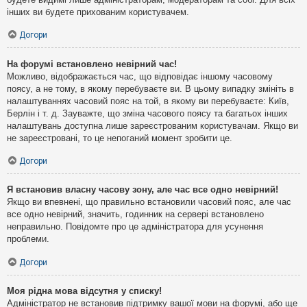
інших ви будете прихованим користувачем.
Догори
На форумі встановлено невірний час!
Можливо, відображається час, що відповідає іншому часовому
поясу, а не тому, в якому перебуваєте ви. В цьому випадку змініть в
налаштуваннях часовий пояс на той, в якому ви перебуваєте: Київ,
Берлін і т. д. Зауважте, що зміна часового поясу та багатьох інших
налаштувань доступна лише зареєстрованим користувачам. Якщо ви
не зареєстровані, то це непоганий момент зробити це.
Догори
Я встановив власну часову зону, але час все одно невірний!
Якщо ви впевнені, що правильно встановили часовий пояс, але час
все одно невірний, значить, годинник на сервері встановлено
неправильно. Повідомте про це адміністратора для усунення
проблеми.
Догори
Моя рідна мова відсутня у списку!
Адміністратор не встановив підтримку вашої мови на форумі, або ще