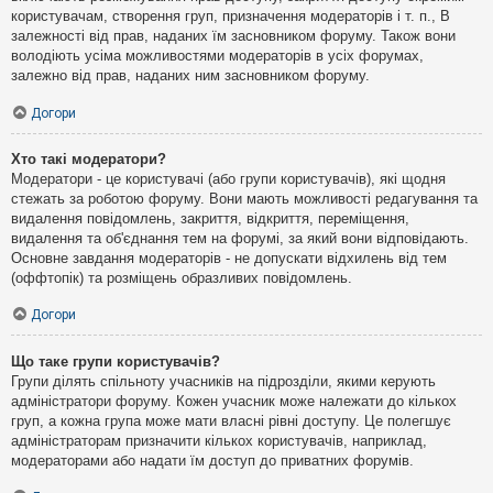
користувачам, створення груп, призначення модераторів і т. п., В
залежності від прав, наданих їм засновником форуму. Також вони
володіють усіма можливостями модераторів в усіх форумах,
залежно від прав, наданих ним засновником форуму.
Догори
Хто такі модератори?
Модератори - це користувачі (або групи користувачів), які щодня
стежать за роботою форуму. Вони мають можливості редагування та
видалення повідомлень, закриття, відкриття, переміщення,
видалення та об'єднання тем на форумі, за який вони відповідають.
Основне завдання модераторів - не допускати відхилень від тем
(оффтопік) та розміщень образливих повідомлень.
Догори
Що таке групи користувачів?
Групи ділять спільноту учасників на підрозділи, якими керують
адміністратори форуму. Кожен учасник може належати до кількох
груп, а кожна група може мати власні рівні доступу. Це полегшує
адміністраторам призначити кількох користувачів, наприклад,
модераторами або надати їм доступ до приватних форумів.