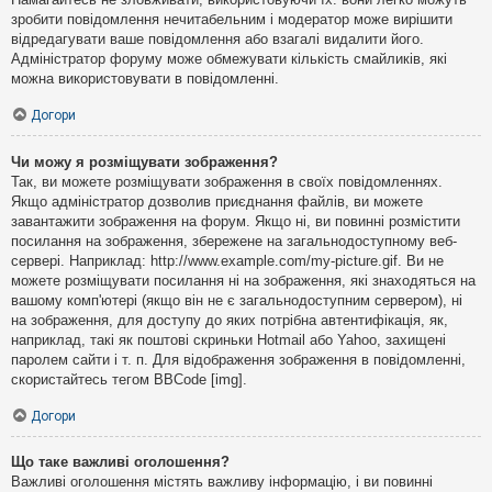
зробити повідомлення нечитабельним і модератор може вирішити
відредагувати ваше повідомлення або взагалі видалити його.
Адміністратор форуму може обмежувати кількість смайликів, які
можна використовувати в повідомленні.
Догори
Чи можу я розміщувати зображення?
Так, ви можете розміщувати зображення в своїх повідомленнях.
Якщо адміністратор дозволив приєднання файлів, ви можете
завантажити зображення на форум. Якщо ні, ви повинні розмістити
посилання на зображення, збережене на загальнодоступному веб-
сервері. Наприклад: http://www.example.com/my-picture.gif. Ви не
можете розміщувати посилання ні на зображення, які знаходяться на
вашому комп'ютері (якщо він не є загальнодоступним сервером), ні
на зображення, для доступу до яких потрібна автентифікація, як,
наприклад, такі як поштові скриньки Hotmail або Yahoo, захищені
паролем сайти і т. п. Для відображення зображення в повідомленні,
скористайтесь тегом BBCode [img].
Догори
Що таке важливі оголошення?
Важливі оголошення містять важливу інформацію, і ви повинні