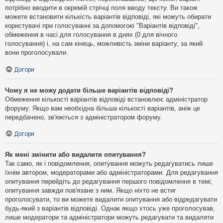
потрібно вводити в окремій стрічці поля вводу тексту. Ви також
можете встановити кількість варіантів відповіді, які можуть обирати
користувачі при голосуванні за допомогою "Варіантів відповіді",
обмеження в часі для голосування в днях (0 для вічного
голосування) і, на сам кінець, можливість зміни варіанту, за який
вони проголосували.
Догори
Чому я не можу додати більше варіантів відповіді?
Обмеження кількості варіантів відповіді встановлює адміністратор
форуму. Якщо вам необхідна більша кількості варіантів, аніж це
передбачено, зв'яжіться з адміністратором форуму.
Догори
Як мені змінити або видалити опитування?
Так само, як і повідомлення, опитування можуть редагуватись лише
їхнім автором, модераторами або адміністраторами. Для редагування
опитування перейдіть до редагування першого повідомлення в темі;
опитування завжди пов'язане з ним. Якщо ніхто не встиг
проголосувати, то ви можете видалити опитування або відредагувати
будь-який з варіантів відповіді. Однак якщо хтось уже проголосував,
лише модератори та адміністратори можуть редагувати та видаляти