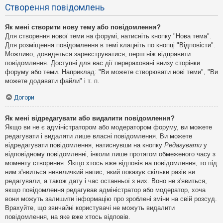
Створення повідомлень
Як мені створити нову тему або повідомлення?
Для створення нової теми на форумі, натисніть кнопку "Нова тема".
Для розміщення повідомлення в темі клацніть по кнопці "Відповісти".
Можливо, доведеться зареєструватися, перш ніж відправити
повідомлення. Доступні для вас дії перераховані внизу сторінки
форуму або теми. Наприклад: "Ви можете створювати нові теми", "Ви
можете додавати файли" і т. п.
Догори
Як мені відредагувати або видалити повідомлення?
Якщо ви не є адміністратором або модератором форуму, ви можете
редагувати і видаляти лише власні повідомлення. Ви можете
відредагувати повідомлення, натиснувши на кнопку
Редагувати
у
відповідному повідомленні, інколи лише протягом обмеженого часу з
моменту створення. Якщо хтось вже відповів на повідомлення, то під
ним з'явиться невеличкий напис, який показує скільки разів ви
редагували, а також дату і час останньої з них. Воно не з'явиться,
якщо повідомлення редагував адміністратор або модератор, хоча
вони можуть залишити інформацію про зроблені зміни на свій розсуд.
Врахуйте, що звичайні користувачі не можуть видалити
повідомлення, на яке вже хтось відповів.