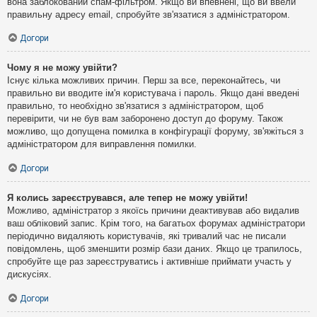
вона заблокований спам-фільтром. Якщо ви впевнені, що ви ввели
правильну адресу email, спробуйте зв'язатися з адміністратором.
Догори
Чому я не можу увійти?
Існує кілька можливих причин. Перш за все, переконайтесь, чи
правильно ви вводите ім'я користувача і пароль. Якщо дані введені
правильно, то необхідно зв'язатися з адміністратором, щоб
перевірити, чи не був вам заборонено доступ до форуму. Також
можливо, що допущена помилка в конфігурації форуму, зв'яжіться з
адміністратором для виправлення помилки.
Догори
Я колись зареєструвався, але тепер не можу увійти!
Можливо, адміністратор з якоїсь причини деактивував або видалив
ваш обліковий запис. Крім того, на багатьох форумах адміністратори
періодично видаляють користувачів, які тривалий час не писали
повідомлень, щоб зменшити розмір бази даних. Якщо це трапилось,
спробуйте ще раз зареєструватись і активніше приймати участь у
дискусіях.
Догори