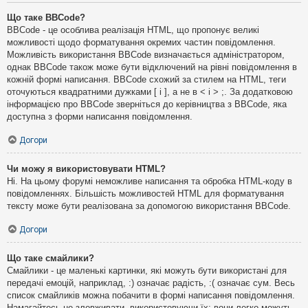
Що таке BBCode?
BBCode - це особлива реалізація HTML, що пропонує великі
можливості щодо форматування окремих частин повідомлення.
Можливість використання BBCode визначається адміністратором,
однак BBCode також може бути відключений на рівні повідомлення в
кожній формі написання. BBCode схожий за стилем на HTML, теги
оточуються квадратними дужками [ і ], а не в < і > ;. За додатковою
інформацією про BBCode зверніться до керівництва з BBCode, яка
доступна з форми написання повідомлення.
Догори
Чи можу я використовувати HTML?
Ні. На цьому форумі неможливе написання та обробка HTML-коду в
повідомленнях. Більшість можливостей HTML для форматування
тексту може бути реалізована за допомогою використання BBCode.
Догори
Що таке смайлики?
Смайлики - це маленькі картинки, які можуть бути використані для
передачі емоцій, наприклад, :) означає радість, :( означає сум. Весь
список смайликів можна побачити в формі написання повідомлення.
Намагайтесь не зловживати, використовуючи їх: вони легко можуть