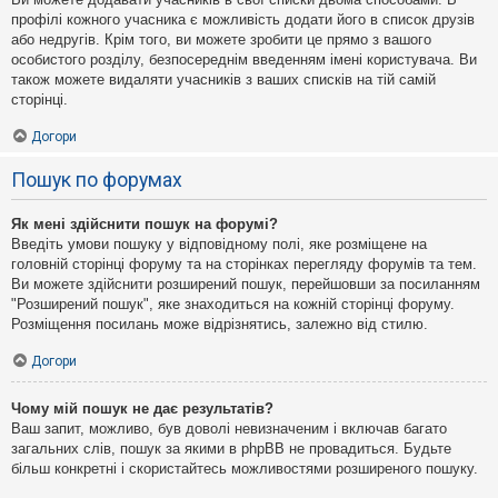
профілі кожного учасника є можливість додати його в список друзів
або недругів. Крім того, ви можете зробити це прямо з вашого
особистого розділу, безпосереднім введенням імені користувача. Ви
також можете видаляти учасників з ваших списків на тій самій
сторінці.
Догори
Пошук по форумах
Як мені здійснити пошук на форумі?
Введіть умови пошуку у відповідному полі, яке розміщене на
головній сторінці форуму та на сторінках перегляду форумів та тем.
Ви можете здійснити розширений пошук, перейшовши за посиланням
"Розширений пошук", яке знаходиться на кожній сторінці форуму.
Розміщення посилань може відрізнятись, залежно від стилю.
Догори
Чому мій пошук не дає результатів?
Ваш запит, можливо, був доволі невизначеним і включав багато
загальних слів, пошук за якими в phpBB не провадиться. Будьте
більш конкретні і скористайтесь можливостями розширеного пошуку.