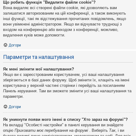
Що робить функція "Видалити файли cookie"?
Вона видаляє всі створені файли cookie, які дозволяють вам
залишатися авторизованим на цій конференції, а також виконують
інші функції, такі як відстежування прочитаних повідомлень, якщо
вони увімкнені адміністратором. Якщо ви відчуваєте труднощі з
входом на конференцію або виходом з конференції, можливо,
видалення куків може допомогти.
Догори
Параметри та налаштування
Як мені змінити мої налаштування?
Якщо ви є зареєстрованим користувачем, усі ваші налаштування
зберігаються в базі даних форуму. Щоб змінити їх, клацніть на імені
користувача у верхній частині сторінки і перейдіть за посиланням
Панель керування
. Там ви зможете змінити усі ваші налаштування та
параметри.
Догори
Як уникнути появи мого імені в списку "Хто зараз на форумі"?
На вкладці "Особисті настройки" в панелі керування ви знайдете
опцію
Приховати моє перебування на форумі
. Виберіть
Так
, і ви
будете видимі лише адміністраторам, модераторам та собі. Для всіх