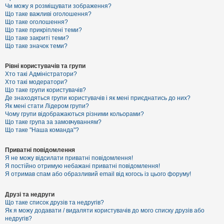
к
Чи можу я розміщувати зображення?
Що таке важливі оголошення?
Що таке оголошення?
Що таке прикріплені теми?
Д
Що таке закриті теми?
о
Що таке значок теми?
п
о
м
Рівні користувачів та групи
о
Хто такі Адміністратори?
г
Хто такі модератори?
а
Що таке групи користувачів?
Де знаходяться групи користувачів і як мені приєднатись до них?
Як мені стати Лідером групи?
Чому групи відображаються різними кольорами?
Що таке група за замовчуванням?
Що таке "Наша команда"?
Приватні повідомлення
Я не можу відсилати приватні повідомлення!
Я постійно отримую небажані приватні повідомлення!
Я отримав спам або образливий email від когось із цього форуму!
Друзі та недруги
Що таке список друзів та недругів?
Як я можу додавати / видаляти користувачів до мого списку друзів або
недругів?