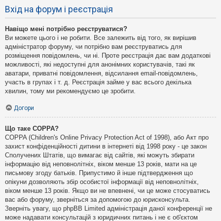
Вхід на форум і реєстрація
Навіщо мені потрібно реєструватися?
Ви можете цього і не робити. Все залежить від того, як вирішив
адміністратор форуму, чи потрібно вам реєструватись для
розміщення повідомлень, чи ні. Проте реєстрація дає вам додаткові
можливості, які недоступні для анонімних користувачів, такі як
аватари, приватні повідомлення, відсилання email-повідомлень,
участь в групах і т. д. Реєстрація займе у вас всього декілька
хвилин, тому ми рекомендуємо це зробити.
Догори
Що таке COPPA?
COPPA (Children's Online Privacy Protection Act of 1998), або Акт про
захист конфіденційності дитини в інтернеті від 1998 року - це закон
Сполучених Штатів, що вимагає від сайтів, які можуть збирати
інформацію від неповнолітніх, віком менше 13 років, мати на це
письмову згоду батьків. Припустимо й інше підтвердження що
опікуни дозволяють збір особистої інформації від неповнолітніх,
віком менше 13 років. Якщо ви не впевнені, чи це може стосуватись
вас або форуму, зверніться за допомогою до юрисконсульта.
Зверніть увагу, що phpBB Limited адміністрація даної конференції не
може надавати консультацій з юридичних питань і не є об'єктом