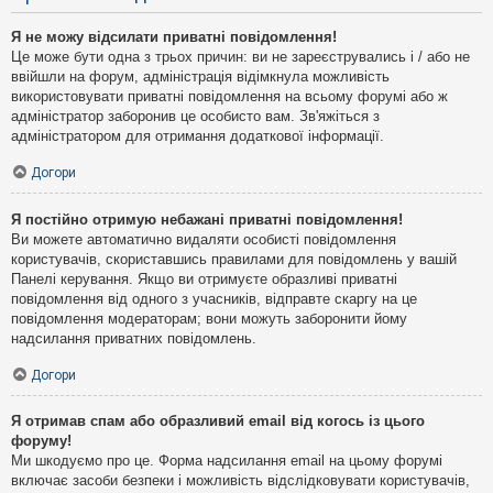
Я не можу відсилати приватні повідомлення!
Це може бути одна з трьох причин: ви не зареєструвались і / або не
ввійшли на форум, адміністрація відімкнула можливість
використовувати приватні повідомлення на всьому форумі або ж
адміністратор заборонив це особисто вам. Зв'яжіться з
адміністратором для отримання додаткової інформації.
Догори
Я постійно отримую небажані приватні повідомлення!
Ви можете автоматично видаляти особисті повідомлення
користувачів, скориставшись правилами для повідомлень у вашій
Панелі керування. Якщо ви отримуєте образливі приватні
повідомлення від одного з учасників, відправте скаргу на це
повідомлення модераторам; вони можуть заборонити йому
надсилання приватних повідомлень.
Догори
Я отримав спам або образливий email від когось із цього
форуму!
Ми шкодуємо про це. Форма надсилання email на цьому форумі
включає засоби безпеки і можливість відслідковувати користувачів,