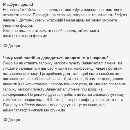
Я забув пароль!
Не панікуйте! Хоча ваш пароль не може бути відновлено, вам легко
отримати новий. Перейдіть на сторінку логування та натисніть
Забули
пароль?
. Дотримуйтесь інструкцій і незабаром ви знову зможете
увійти на форум.
Якщо не вдалося отримати новий пароль, зв'яжіться з
адміністратором форуму.
Догори
Чому мені постійно доводиться вводити ім’я і пароль?
Якщо ви не ставите галочку напроти пункту
Запам'ятати мене
, ви
зможете залишатися під своїм ім'ям на конференції лише протягом
встановленого часу. Це зроблено для того, щоб ніхто інший не зміг
використати ваш обліковий запис. Для того щоб вам не доводилося
вводити ім'я користувача і пароль кожного разу, ви можете поставити
галочку напроти пункту
Запам'ятати мене
при вході на
конференцію. Не рекомендується робити це на загальнодоступному
комп'ютері, наприклад в бібліотеці, інтернет-кафе, університеті і т. д.
Якщо пункт
Запам'ятати мене
відсутній, це означає, що
адміністратор вимкнув цю функцію.
Догори