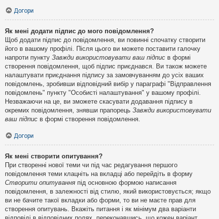
Догори
Як мені додати підпис до мого повідомлення?
Щоб додати підпис до повідомлення, ви повинні спочатку створити
його в вашому профілі. Після цього ви можете поставити галочку
напроти пункту
Завжди використовувати ваш підпис
в формі
створення повідомлення, щоб підпис приєднався. Ви також можете
налаштувати приєднання підпису за замовчуванням до усіх ваших
повідомлень, зробивши відповідний вибір у параграфі "Відправлення
повідомлень" пункту "Особисті налаштування" у вашому профілі.
Незважаючи на це, ви зможете скасувати додавання підпису в
окремих повідомлення, знявши прапорець
Завжди використовувати
ваш підпис
в формі створення повідомлення.
Догори
Як мені створити опитування?
При створенні нової теми чи під час редагування першого
повідомлення теми клацніть на вкладці або перейдіть в форму
Створити опитування
під основною формою написання
повідомлення, в залежності від стилю, який використовується; якщо
ви не бачите такої вкладки або форми, то ви не маєте прав для
створення опитувань. Вкажіть питання і як мінімум два варіанти
відповіді в відповідних полях, переконавшись, що кожен варіант