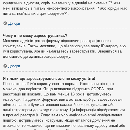
юридичних відносин, окрім вказаних у відповіді на питання "З ким
мені зв'язатись з питань некоректного використання і / або юридичних
питань, пов'язаних з цим форумом?".
Догори
Чому я не можу зареєструватись?
Можливо адміністратор форуму відключив реєстрацію нових
користувачів. Також можливо, що він заблокував вашу IP-адресу або
ім'я користувача, яке ви намагаєтесь зареєструвати. Зверніться за
допомогою до адміністратора форуму.
Догори
Я тільки що зареєструвався, але не можу увійти!
Перевірте свої ім'я користувача та пароль. Якщо вони вірні, то
можливі два варіанти. Якщо включена підтримка COPPA і при
реєстрації ви вказали, що вам менше 13 років, дотримуйтесь
інструкцій. На деяких форумах вимагається, щоб усі зареєстровані
облікові записи були активовані самостійно користувачами або
адміністратором до входу в систему. Ця інформація відображається
в процесі реєстрації. Якщо вам було надіслано email-повідомлення
поштою, дотримуйтесь інструкцій. Якщо email-повідомлення не
отримано, то можливо, що ви вказали неправильну адресу email або