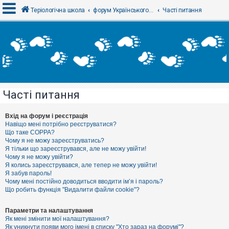
Теріологічна школа
форум Українського теріологічного товариства
Часті питання
В
х
і
д
Часті питання
Р
е
є
Вхід на форум і реєстрація
с
Навіщо мені потрібно реєструватися?
т
Що таке COPPA?
р
Чому я не можу зареєструватись?
а
Я тільки що зареєструвався, але не можу увійти!
ц
Чому я не можу увійти?
і
я
Я колись зареєструвався, але тепер не можу увійти!
Я забув пароль!
Чому мені постійно доводиться вводити ім’я і пароль?
Що робить функція "Видалити файли cookie"?
Т
е
м
Параметри та налаштування
и
Як мені змінити мої налаштування?
б
Як уникнути появи мого імені в списку "Хто зараз на форумі"?