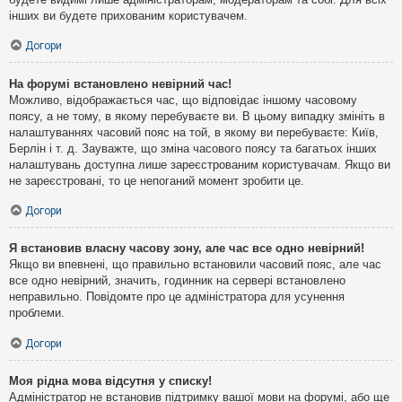
інших ви будете прихованим користувачем.
Догори
На форумі встановлено невірний час!
Можливо, відображається час, що відповідає іншому часовому
поясу, а не тому, в якому перебуваєте ви. В цьому випадку змініть в
налаштуваннях часовий пояс на той, в якому ви перебуваєте: Київ,
Берлін і т. д. Зауважте, що зміна часового поясу та багатьох інших
налаштувань доступна лише зареєстрованим користувачам. Якщо ви
не зареєстровані, то це непоганий момент зробити це.
Догори
Я встановив власну часову зону, але час все одно невірний!
Якщо ви впевнені, що правильно встановили часовий пояс, але час
все одно невірний, значить, годинник на сервері встановлено
неправильно. Повідомте про це адміністратора для усунення
проблеми.
Догори
Моя рідна мова відсутня у списку!
Адміністратор не встановив підтримку вашої мови на форумі, або ще