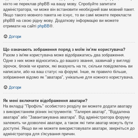
ніхто не переклав phpBB на вашу мову. Спробуйте запитати
адміністратора, чи може він встановити необхідний вам мовний пакет.
Якщо такого мовного пакета не існує, то ви самі можете перекласти
phpBB на свою рідну мову. Додаткову інформацію ви можете
отримати на сайті
phpBB
®.
Догори
Що означають зображення поряд з моїм ім'ям користувача?
Разом з ім'ям користувача може відображатись два зображення.
Одне з них може відноситись до вашого звання, зазвичай у вигляді
зірочок, блоків чи крапок, які вказують на те, скільки повідомлень ви
написали, або на ваш статус на форумі. Інше, як правило більше,
зображення відомо як "аватара", унікальне для кожного користувача.
Догори
Як мені включити відображення аватари?
На вкладці "Профіль" особистого розділу ви можете додати аватару
з використанням різних інструментів: "Галерея аватар", "Віддалена
аватара" або "Завантажувана аватара". Від адміністратора форуму
залежить чи дозволені аватари, а також які типи аватар можуть бути
доступні. Якщо ви не можете використовувати аватари, зверніться до
адміністратора для з'ясування причин.