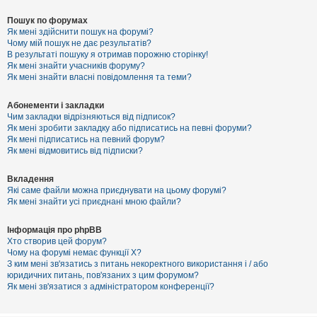
Пошук по форумах
Як мені здійснити пошук на форумі?
Чому мій пошук не дає результатів?
В результаті пошуку я отримав порожню сторінку!
Як мені знайти учасників форуму?
Як мені знайти власні повідомлення та теми?
Абонементи і закладки
Чим закладки відрізняються від підписок?
Як мені зробити закладку або підписатись на певні форуми?
Як мені підписатись на певний форум?
Як мені відмовитись від підписки?
Вкладення
Які саме файли можна приєднувати на цьому форумі?
Як мені знайти усі приєднані мною файли?
Інформація про phpBB
Хто створив цей форум?
Чому на форумі немає функції X?
З ким мені зв'язатись з питань некоректного використання і / або
юридичних питань, пов'язаних з цим форумом?
Як мені зв'язатися з адміністратором конференції?