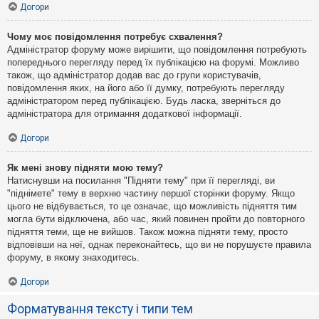
Догори
Чому моє повідомлення потребує схвалення?
Адміністратор форуму може вирішити, що повідомлення потребують
попереднього перегляду перед їх публікацією на форумі. Можливо
також, що адміністратор додав вас до групи користувачів,
повідомлення яких, на його або її думку, потребують перегляду
адміністратором перед публікацією. Будь ласка, зверніться до
адміністратора для отримання додаткової інформації.
Догори
Як мені знову підняти мою тему?
Натиснувши на посилання "Підняти тему" при її перегляді, ви
"піднімете" тему в верхню частину першої сторінки форуму. Якщо
цього не відбувається, то це означає, що можливість підняття тим
могла бути відключена, або час, який повинен пройти до повторного
підняття теми, ще не вийшов. Також можна підняти тему, просто
відповівши на неї, однак переконайтесь, що ви не порушуєте правила
форуму, в якому знаходитесь.
Догори
Форматування тексту і типи тем