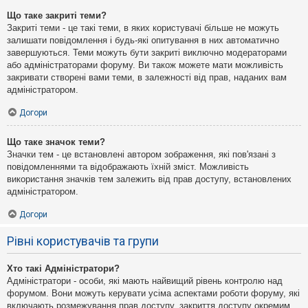
Що таке закриті теми?
Закриті теми - це такі теми, в яких користувачі більше не можуть
залишати повідомлення і будь-які опитування в них автоматично
завершуються. Теми можуть бути закриті виключно модераторами
або адміністраторами форуму. Ви також можете мати можливість
закривати створені вами теми, в залежності від прав, наданих вам
адміністратором.
Догори
Що таке значок теми?
Значки тем - це встановлені автором зображення, які пов'язані з
повідомленнями та відображають їхній зміст. Можливість
використання значків тем залежить від прав доступу, встановлених
адміністратором.
Догори
Рівні користувачів та групи
Хто такі Адміністратори?
Адміністратори - особи, які мають найвищий рівень контролю над
форумом. Вони можуть керувати усіма аспектами роботи форуму, які
включають розмежування прав доступу, закриття доступу окремим