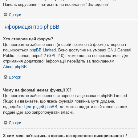
Панель керування і натисніть на посилання "Вкладення".
Догори
Інформація про phpBB
Хто створив цей форум?
Це програмне забезпечення (в своїй незміненій формі) створене і
поширюється
phpBB Limited
. Воно доступне на умовах GNU General
Public Licence, версії 2 (GPL-2.0) і може вільно поширюватися. Для
отримання додаткової інформації перейдіть за посиланням
About phpBB
.
Догори
Чому на форумі немає функції X?
Це програмне забезпечення створене і ліцензоване phpBB Limited.
Якщо ви вважаєте, що якась функція повинна бути додана,
відвідайте
Центр ідей phpBB
, де можна віддати свій голос за вже
подані ідеї або запропонувати власні.
Догори
З ким мені зв'язатись з питань некоректного використання і /