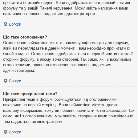
прочитати їх якнайшвидше. Вони відображаються в верхній частині
форуму та у вашій Панелі керування. Можливість написання вами
важливих оголошень надається адміністратором.
Догори
Що таке оголошення?
Оголошення найчастіше містять важливу інформацію для форуму,
який ви переглядаєте в даний момент, і вам необхідно прочитати їх
якнайшвидше. Оголошення відображаються в верхній частині кожної
сторінки форуму, в якому вони створені. Так само, як і з важливими
оголошеннями, право на створення оголошень надається
адміністратором.
Догори
Що таке прикріплені теми?
Прикріплені теми в форумі розміщуються під оголошеннями і
виключно на першій сторінці. Вони найчастіше містять досить
важливу інформацію, тому ви повинні прочитати їх якнайшвидше. Так
само, як і з оголошеннями, можливість створення вами прикріплених
тем надається адміністратором.
Догори