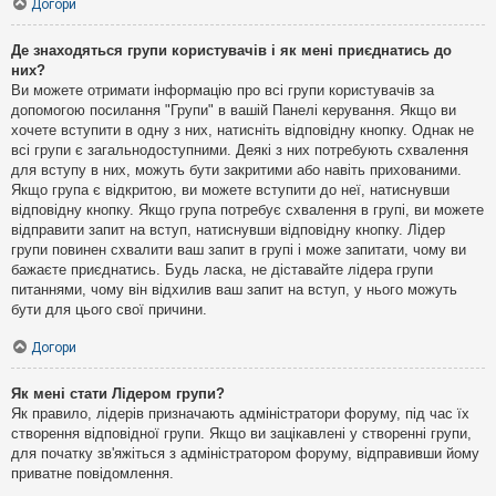
Догори
Де знаходяться групи користувачів і як мені приєднатись до
них?
Ви можете отримати інформацію про всі групи користувачів за
допомогою посилання "Групи" в вашій Панелі керування. Якщо ви
хочете вступити в одну з них, натисніть відповідну кнопку. Однак не
всі групи є загальнодоступними. Деякі з них потребують схвалення
для вступу в них, можуть бути закритими або навіть прихованими.
Якщо група є відкритою, ви можете вступити до неї, натиснувши
відповідну кнопку. Якщо група потребує схвалення в групі, ви можете
відправити запит на вступ, натиснувши відповідну кнопку. Лідер
групи повинен схвалити ваш запит в групі і може запитати, чому ви
бажаєте приєднатись. Будь ласка, не діставайте лідера групи
питаннями, чому він відхилив ваш запит на вступ, у нього можуть
бути для цього свої причини.
Догори
Як мені стати Лідером групи?
Як правило, лідерів призначають адміністратори форуму, під час їх
створення відповідної групи. Якщо ви зацікавлені у створенні групи,
для початку зв'яжіться з адміністратором форуму, відправивши йому
приватне повідомлення.