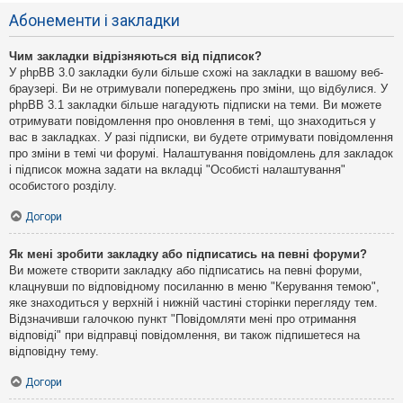
Абонементи і закладки
Чим закладки відрізняються від підписок?
У phpBB 3.0 закладки були більше схожі на закладки в вашому веб-
браузері. Ви не отримували попереджень про зміни, що відбулися. У
phpBB 3.1 закладки більше нагадують підписки на теми. Ви можете
отримувати повідомлення про оновлення в темі, що знаходиться у
вас в закладках. У разі підписки, ви будете отримувати повідомлення
про зміни в темі чи форумі. Налаштування повідомлень для закладок
і підписок можна задати на вкладці "Особисті налаштування"
особистого розділу.
Догори
Як мені зробити закладку або підписатись на певні форуми?
Ви можете створити закладку або підписатись на певні форуми,
клацнувши по відповідному посиланню в меню "Керування темою",
яке знаходиться у верхній і нижній частині сторінки перегляду тем.
Відзначивши галочкою пункт "Повідомляти мені про отримання
відповіді" при відправці повідомлення, ви також підпишетеся на
відповідну тему.
Догори