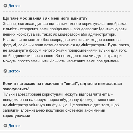
Догори
Що таке моє звання і як мені його змінити?
Звання, яке знаходиться під вашим іменем користувача, відображає
кількість створених вами повідомлень або дозволяє ідентифікувати
певних користувачів, таких як модератори або адміністратори.
Взагалі ви не можете безпосередньо змінювати жодне звання на
форумі, оскільки вони встановлюються адміністратором. Будь ласка,
не засмічуйте форум непотрібними повідомленнями тільки для того,
щоб підвищити своє звання. За це модератори чи адміністратори
можуть просто зменшити кількість написаних вами повідомлень.
Догори
Коли я натискаю на посилання "email", від мене вимагається
залогуватись!
Тільки зареєстровані користувачі можуть відправляти email-
повідомлення на форумі через вбудовану форму, і лише якщо
адміністратор увімкнув цю функцію. Це зроблено для того, щоб
запобігти зловживанню поштовою системою анонімними
користувачами.
Догори