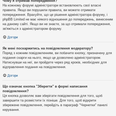
Чому я отримав попередження?
На кожному форумі адміністратори встановлюють свої власні
правила. Якщо ви порушили правила, ви можете отримати
попередження. Врахуйте, що це рішення адміністратора форуму, і
phpBB Limited не має ніякого відношення до попереджень, винесеним
на даному сайті. Якщо ви не знаєте, за що отримали попередження,
зв'яжіться з адміністратором форуму.
Догори
Як мені поскаржитись на повідомлення модератору?
Поряд з кожним повідомленням, ви побачите кнопку, призначену для
подання скарги на нього, якщо це дозволено адміністратором.
Натиснувши на неї, ви пройдете через ряд кроків, необхідних для
відправлення подання на повідомлення.
Догори
Що означає кнопка "Зберегти" в формі написання
повідомлення?
Ця кнопка дозволяє вам зберігати повідомлення для того, щоб
завершити та розмістити їх пізніше. Для того, щоб відкрити
збережене повідомлення, перейдіть в параграф "Чернетки" панелі
керування.