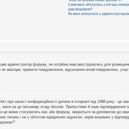
Чому на форумі немає функції X?
З ким мені зв'язатись з питань некор
цим форумом?
Як мені зв'язатися з адміністраторо
рішив адміністратор форуму, чи потрібно вам реєструватись для розміщен
і як аватари, приватні повідомлення, відсилання email-повідомлень, участ
бо Акт про захист конфіденційності дитини в інтернеті від 1998 року - це 
в, мати на це письмову згоду батьків. Припустимо й інше підтвердження щ
 чи це може стосуватись вас або форуму, зверніться за допомогою до юри
х питань і не є об'єктом юридичних відносин, окрім вказаних у відповіді
форумом?".