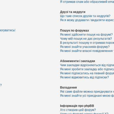
Я отримав спам або образливий email
Друзі та недруги
Що таке список друзів та недругів?
Як я можу додавати / видаляти корист
логуватись!
Пошук по форумах
Як мені здійснити пошук на форумі?
Чому мій пошук не дає результатів?
В результаті пошуку я отримав порож
Як мені знайти учасників форуму?
Як мені знайти власні повідомлення
Абонементи і закладки
Чим закладки відрізняються від підп
Як мені зробити закладку або підпи
Як мені підписатись на певний фору
Як мені відмовитись від підписки?
я?
Вкладення
Які саме файли можна приєднувати 
Як мені знайти усі приєднані мною 
Інформація про phpBB
Хто створив цей форум?