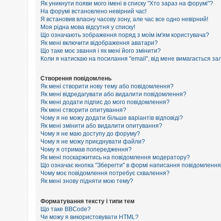
е
Як уникнути появи мого імені в списку "Хто зараз на форумі"?
з
На форумі встановлено невірний час!
в
Я встановив власну часову зону, але час все одно невірний!
і
Моя рідна мова відсутня у списку!
д
п
Що означають зображення поряд з моїм ім'ям користувача?
о
Як мені включити відображення аватари?
в
Що таке моє звання і як мені його змінити?
і
Коли я натискаю на посилання "email", від мене вимагається за
д
е
й
Створення повідомлень
Як мені створити нову тему або повідомлення?
Як мені відредагувати або видалити повідомлення?
Як мені додати підпис до мого повідомлення?
А
к
Як мені створити опитування?
т
Чому я не можу додати більше варіантів відповіді?
и
Як мені змінити або видалити опитування?
в
Чому я не маю доступу до форуму?
н
Чому я не можу приєднувати файли?
і
Чому я отримав попередження?
т
Як мені поскаржитись на повідомлення модератору?
е
м
Що означає кнопка "Зберегти" в формі написання повідомленн
и
Чому моє повідомлення потребує схвалення?
Як мені знову підняти мою тему?
П
Форматування тексту і типи тем
о
Що таке BBCode?
ш
Чи можу я використовувати HTML?
у