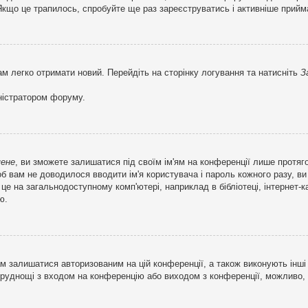
кщо це трапилось, спробуйте ще раз зареєструватись і активніше прийма
ам легко отримати новий. Перейдіть на сторінку логування та натисніть
З
ністратором форуму.
мене
, ви зможете залишатися під своїм ім'ям на конференції лише протяг
об вам не доводилося вводити ім'я користувача і пароль кожного разу, 
 на загальнодоступному комп'ютері, наприклад в бібліотеці, інтернет-ка
ю.
м залишатися авторизованим на цій конференції, а також виконують інші 
труднощі з входом на конференцію або виходом з конференції, можливо,