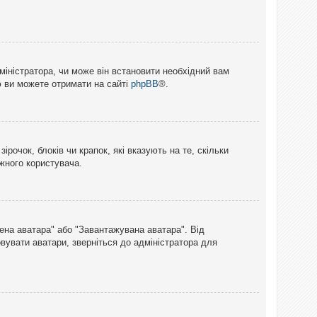
міністратора, чи може він встановити необхідний вам
ю ви можете отримати на сайті
phpBB
®.
рочок, блоків чи крапок, які вказують на те, скільки
ожного користувача.
лена аватара" або "Завантажувана аватара". Від
вувати аватари, зверніться до адміністратора для