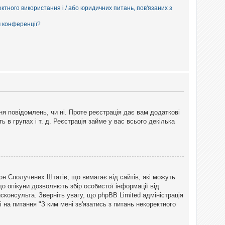
ектного використання і / або юридичних питань, пов'язаних з
м конференції?
ня повідомлень, чи ні. Проте реєстрація дає вам додаткові
ь в групах і т. д. Реєстрація займе у вас всього декілька
закон Сполучених Штатів, що вимагає від сайтів, які можуть
о опікуни дозволяють збір особистої інформації від
сконсульта. Зверніть увагу, що phpBB Limited адміністрація
 на питання "З ким мені зв'язатись з питань некоректного