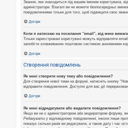
Звання, яке знаходиться під вашим іменем користувача, ві
адміністратори. Взагалі ви не можете безпосередньо змін
повідомленнями тільки для того, щоб підвищити своє званн
Догори
Коли я натискаю на посилання "email", від мене вимага
Тільки зареєстровані користувачі можуть відправляти emai
запобігти зловживанню поштовою системою анонімними ко
Догори
Створення повідомлень
Як мені створити нову тему або повідомлення?
Для створення нової теми на форумі, натисніть кнопку "Нов
відправити повідомлення. Доступні для вас дії перерахован
Догори
Як мені відредагувати або видалити повідомлення?
Якщо ви не є адміністратором або модератором форуму, ви
Редагувати
у відповідному повідомленні, інколи лише прот
показує скільки разів ви редагували, а також дату і час о