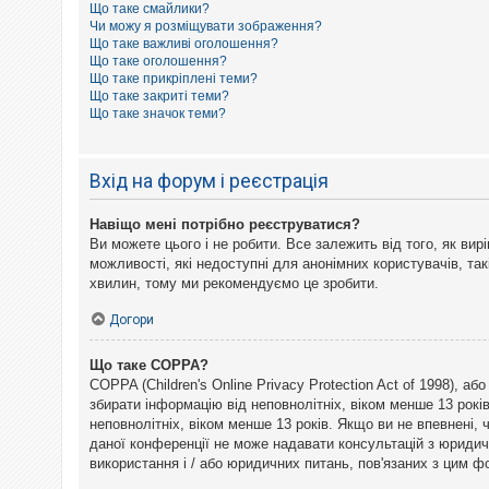
Що таке смайлики?
к
Чи можу я розміщувати зображення?
Що таке важливі оголошення?
Що таке оголошення?
Д
Що таке прикріплені теми?
о
Що таке закриті теми?
п
Що таке значок теми?
о
м
о
г
Вхід на форум і реєстрація
а
Навіщо мені потрібно реєструватися?
Ви можете цього і не робити. Все залежить від того, як ви
можливості, які недоступні для анонімних користувачів, так
хвилин, тому ми рекомендуємо це зробити.
Догори
Що таке COPPA?
COPPA (Children's Online Privacy Protection Act of 1998), а
збирати інформацію від неповнолітніх, віком менше 13 рокі
неповнолітніх, віком менше 13 років. Якщо ви не впевнені,
даної конференції не може надавати консультацій з юридични
використання і / або юридичних питань, пов'язаних з цим 