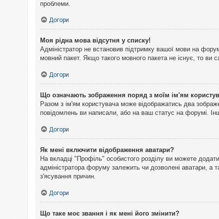
проблеми.
Догори
Моя рідна мова відсутня у списку!
Адміністратор не встановив підтримку вашої мови на форум
мовний пакет. Якщо такого мовного пакета не існує, то ви
Догори
Що означають зображення поряд з моїм ім'ям користу
Разом з ім'ям користувача може відображатись два зображен
повідомлень ви написали, або на ваш статус на форумі. Інш
Догори
Як мені включити відображення аватари?
На вкладці "Профіль" особистого розділу ви можете додати 
адміністратора форуму залежить чи дозволені аватари, а т
з'ясування причин.
Догори
Що таке моє звання і як мені його змінити?