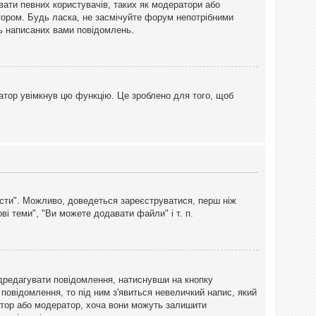
вати певних користувачів, таких як модератори або
тором. Будь ласка, не засмічуйте форум непотрібними
ть написаних вами повідомлень.
атор увімкнув цю функцію. Це зроблено для того, щоб
вісти". Можливо, доведеться зареєструватися, перш ніж
і теми", "Ви можете додавати файли" і т. п.
дредагувати повідомлення, натиснувши на кнопку
повідомлення, то під ним з'явиться невеличкий напис, який
тратор або модератор, хоча вони можуть залишити