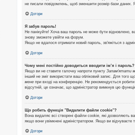
не писали повідомлень, щоб зменшити розмір бази даних. Я
Догори
Я забув пароль!
Не панікуйте! Хоча ваш пароль не може бути відновлено, в
знову зможете увійти на форум.
Якщо не вдалося отримати новий пароль, зв'яжіться з адмі
Догори
Чому мені постійно доводиться вводити ім’я і пароль?
Якщо ви не ставите галочку напроти пункту
Запам'ятати 
інший не зміг використати ваш обліковий запис. Для того щ
мене
при вході на конференцію. Не рекомендується робити це
відсутній, це означає, що адміністратор вимкнув цю функці
Догори
Що робить функція "Видалити файли cookie"?
Вона видаляє всі створені файли cookie, які дозволяють ва
якщо вони увімкнені адміністратором. Якщо ви відчуваєте 
Догори