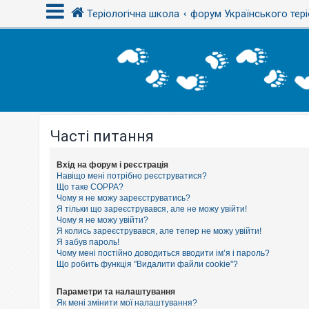
Теріологічна школа
форум Українського тері
В
х
і
д
Часті питання
Р
е
є
с
Вхід на форум і реєстрація
т
Навіщо мені потрібно реєструватися?
р
Що таке COPPA?
а
Чому я не можу зареєструватись?
ц
Я тільки що зареєструвався, але не можу увійти!
і
Чому я не можу увійти?
я
Я колись зареєструвався, але тепер не можу увійти!
Я забув пароль!
Чому мені постійно доводиться вводити ім’я і пароль?
Т
Що робить функція "Видалити файли cookie"?
е
м
и
Параметри та налаштування
б
Як мені змінити мої налаштування?