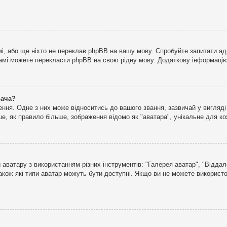
і, або ще ніхто не переклав phpBB на вашу мову. Спробуйте запитати ад
 самі можете перекласти phpBB на свою рідну мову. Додаткову інформаці
вача?
ня. Одне з них може відноситись до вашого звання, зазвичай у вигляді зі
е, як правило більше, зображення відомо як "аватара", унікальне для к
аватару з використанням різних інструментів: "Галерея аватар", "Відда
акож які типи аватар можуть бути доступні. Якщо ви не можете використо