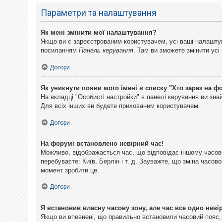
Параметри та налаштування
Як мені змінити мої налаштування?
Якщо ви є зареєстрованим користувачем, усі ваші налаштуван
посиланням
Панель керування
. Там ви зможете змінити ус
Догори
Як уникнути появи мого імені в списку "Хто зараз на ф
На вкладці "Особисті настройки" в панелі керування ви зн
Для всіх інших ви будете прихованим користувачем.
Догори
На форумі встановлено невірний час!
Можливо, відображається час, що відповідає іншому часово
перебуваєте: Київ, Берлін і т. д. Зауважте, що зміна часо
момент зробити це.
Догори
Я встановив власну часову зону, але час все одно неві
Якщо ви впевнені, що правильно встановили часовий пояс, 