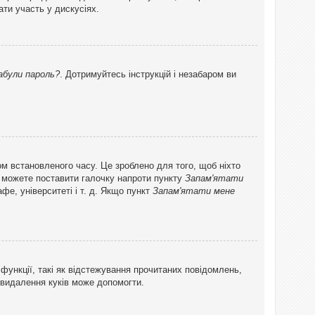
ти участь у дискусіях.
абули пароль?
. Дотримуйтесь інструкцій і незабаром ви
ом встановленого часу. Це зроблено для того, щоб ніхто
ви можете поставити галочку напроти пункту
Запам'ятати
фе, університеті і т. д. Якщо пункт
Запам'ятати мене
функції, такі як відстежування прочитаних повідомлень,
 видалення куків може допомогти.