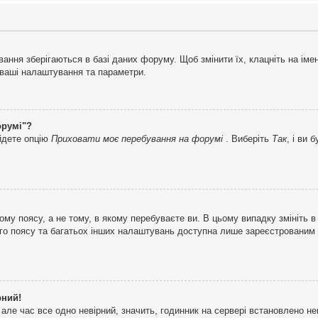
ня зберігаються в базі даних форуму. Щоб змінити їх, клацніть на імені 
і ваші налаштування та параметри.
орумі"?
айдете опцію
Приховати моє перебування на форумі
. Виберіть
Так
, і ви
му поясу, а не тому, в якому перебуваєте ви. В цьому випадку змініть в
вого поясу та багатьох інших налаштувань доступна лише зареєстрованим
рний!
але час все одно невірний, значить, годинник на сервері встановлено н