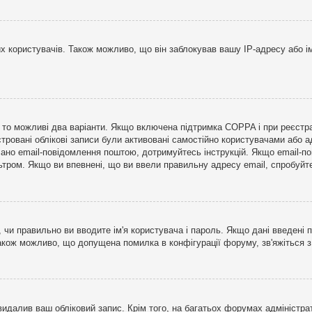
користувачів. Також можливо, що він заблокував вашу IP-адресу або ім
і, то можливі два варіанти. Якщо включена підтримка COPPA і при реєстр
стровані облікові записи були активовані самостійно користувачами або 
лано email-повідомлення поштою, дотримуйтесь інструкцій. Якщо email-п
тром. Якщо ви впевнені, що ви ввели правильну адресу email, спробуйте 
 чи правильно ви вводите ім'я користувача і пароль. Якщо дані введені п
Також можливо, що допущена помилка в конфігурації форуму, зв'яжіться 
видалив ваш обліковий запис. Крім того, на багатьох форумах адміністра