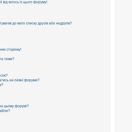
 від когось із цього форуму!
увачів до мого списку друзів або недругів?
ню сторінку!
 та теми?
исок?
сатись на певні форуми?
м?
на цьому форумі?
файли?