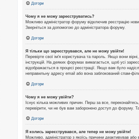
Догори
Чому я не можу зареєструватись?
Можливо адміністратор форуму відключив реєстрацію нових 
Зверніться за допомогою до адміністратора форуму.
Догори
Я тільки що зареєструвався, але не можу увійти!
Перевірте свої ім'я користувача та пароль. Якщо вони вірн
інструкцій. На деяких форумах вимагається, щоб усі зареє
відображається в процесі реєстрації. Якщо вам було надіс
неправильну адресу email або вона заблокований спам-філь
Догори
Чому я не можу увійти?
Існує кілька можливих причин. Перш за все, переконайтесь,
перевірити, чи не був вам заборонено доступ до форуму. 
Догори
Я колись зареєструвався, але тепер не можу увійти!
Можливо, адміністратор з якоїсь причини деактивував або 