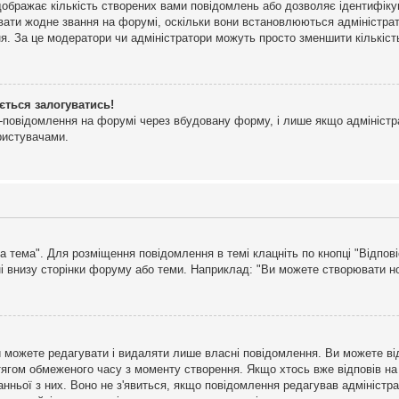
дображає кількість створених вами повідомлень або дозволяє ідентифіку
ювати жодне звання на форумі, оскільки вони встановлюються адміністра
я. За це модератори чи адміністратори можуть просто зменшити кількіс
ється залогуватись!
l-повідомлення на форумі через вбудовану форму, і лише якщо адміністр
ристувачами.
а тема". Для розміщення повідомлення в темі клацніть по кнопці "Відпо
і внизу сторінки форуму або теми. Наприклад: "Ви можете створювати нов
 можете редагувати і видаляти лише власні повідомлення. Ви можете ві
ягом обмеженого часу з моменту створення. Якщо хтось вже відповів на 
станньої з них. Воно не з'явиться, якщо повідомлення редагував адмініс