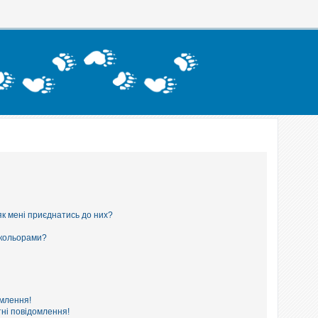
як мені приєднатись до них?
 кольорами?
омлення!
ні повідомлення!