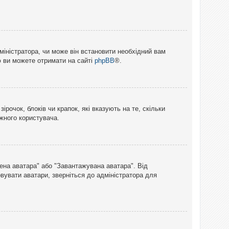
міністратора, чи може він встановити необхідний вам
ю ви можете отримати на сайті
phpBB
®.
рочок, блоків чи крапок, які вказують на те, скільки
ожного користувача.
лена аватара" або "Завантажувана аватара". Від
вувати аватари, зверніться до адміністратора для