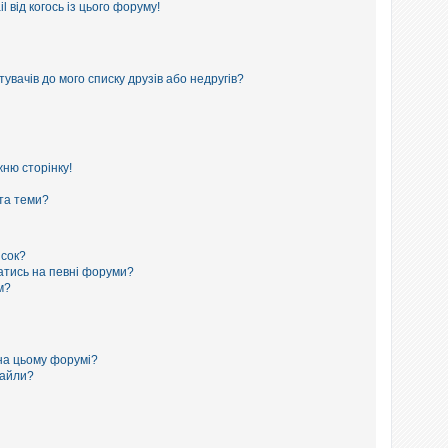
 від когось із цього форуму!
увачів до мого списку друзів або недругів?
ню сторінку!
 та теми?
исок?
сатись на певні форуми?
м?
на цьому форумі?
файли?