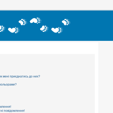
як мені приєднатись до них?
 кольорами?
омлення!
ні повідомлення!