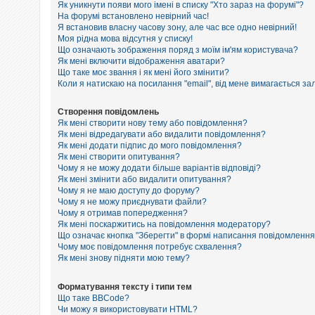
е
Як уникнути появи мого імені в списку "Хто зараз на форумі"?
з
На форумі встановлено невірний час!
в
Я встановив власну часову зону, але час все одно невірний!
і
Моя рідна мова відсутня у списку!
д
п
Що означають зображення поряд з моїм ім'ям користувача?
о
Як мені включити відображення аватари?
в
Що таке моє звання і як мені його змінити?
і
Коли я натискаю на посилання "email", від мене вимагається за
д
е
й
Створення повідомлень
Як мені створити нову тему або повідомлення?
Як мені відредагувати або видалити повідомлення?
Як мені додати підпис до мого повідомлення?
А
к
Як мені створити опитування?
т
Чому я не можу додати більше варіантів відповіді?
и
Як мені змінити або видалити опитування?
в
Чому я не маю доступу до форуму?
н
Чому я не можу приєднувати файли?
і
Чому я отримав попередження?
т
Як мені поскаржитись на повідомлення модератору?
е
м
Що означає кнопка "Зберегти" в формі написання повідомленн
и
Чому моє повідомлення потребує схвалення?
Як мені знову підняти мою тему?
П
Форматування тексту і типи тем
о
Що таке BBCode?
ш
Чи можу я використовувати HTML?
у