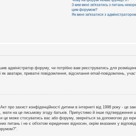
Чому на форумі немає функції X?
З ким мені зв'язатись з питань некор
цим форумом?
Як мені зв'язатися з адміністраторо
рішив адміністратор форуму, чи потрібно вам реєструватись для розміщен
і як аватари, приватні повідомлення, відсилання email-повідомлень, участ
бо Акт про захист конфіденційності дитини в інтернеті від 1998 року - це 
в, мати на це письмову згоду батьків. Припустимо й інше підтвердження щ
 чи це може стосуватись вас або форуму, зверніться за допомогою до юри
х питань і не є об'єктом юридичних відносин, окрім вказаних у відповіді
форумом?".