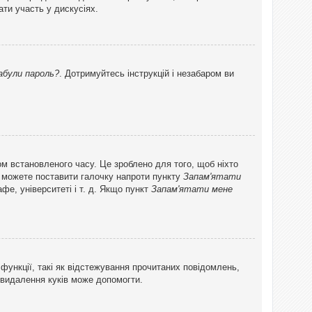
ти участь у дискусіях.
абули пароль?
. Дотримуйтесь інструкцій і незабаром ви
ом встановленого часу. Це зроблено для того, щоб ніхто
ви можете поставити галочку напроти пункту
Запам'ятати
фе, університеті і т. д. Якщо пункт
Запам'ятати мене
функції, такі як відстежування прочитаних повідомлень,
 видалення куків може допомогти.