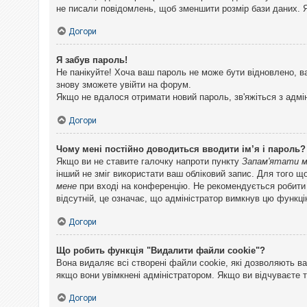
не писали повідомлень, щоб зменшити розмір бази даних. Я
Догори
Я забув пароль!
Не панікуйте! Хоча ваш пароль не може бути відновлено, в
знову зможете увійти на форум.
Якщо не вдалося отримати новий пароль, зв'яжіться з адмі
Догори
Чому мені постійно доводиться вводити ім’я і пароль?
Якщо ви не ставите галочку напроти пункту
Запам'ятати 
інший не зміг використати ваш обліковий запис. Для того щ
мене
при вході на конференцію. Не рекомендується робити це
відсутній, це означає, що адміністратор вимкнув цю функці
Догори
Що робить функція "Видалити файли cookie"?
Вона видаляє всі створені файли cookie, які дозволяють ва
якщо вони увімкнені адміністратором. Якщо ви відчуваєте 
Догори