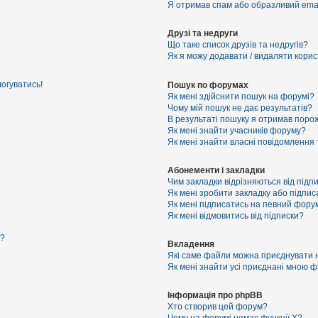
Я отримав спам або образливий email
Друзі та недруги
Що таке список друзів та недругів?
Як я можу додавати / видаляти корист
логуватись!
Пошук по форумах
Як мені здійснити пошук на форумі?
Чому мій пошук не дає результатів?
В результаті пошуку я отримав порож
Як мені знайти учасників форуму?
Як мені знайти власні повідомлення
Абонементи і закладки
Чим закладки відрізняються від підп
Як мені зробити закладку або підпи
Як мені підписатись на певний фору
Як мені відмовитись від підписки?
я?
Вкладення
Які саме файли можна приєднувати 
Як мені знайти усі приєднані мною 
Інформація про phpBB
Хто створив цей форум?