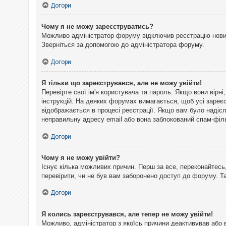
Догори
Чому я не можу зареєструватись?
Можливо адміністратор форуму відключив реєстрацію нових 
Зверніться за допомогою до адміністратора форуму.
Догори
Я тільки що зареєструвався, але не можу увійти!
Перевірте свої ім'я користувача та пароль. Якщо вони вірн
інструкцій. На деяких форумах вимагається, щоб усі зареє
відображається в процесі реєстрації. Якщо вам було надіс
неправильну адресу email або вона заблокований спам-філь
Догори
Чому я не можу увійти?
Існує кілька можливих причин. Перш за все, переконайтесь,
перевірити, чи не був вам заборонено доступ до форуму. 
Догори
Я колись зареєструвався, але тепер не можу увійти!
Можливо, адміністратор з якоїсь причини деактивував або 