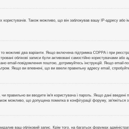
користувачів. Також можливо, що він заблокував вашу IP-адресу або ім
і, то можливі два варіанти. Якщо включена підтримка COPPA і при реєстр
стровані облікові записи були активовані самостійно користувачами або 
лано email-повідомлення поштою, дотримуйтесь інструкцій. Якщо email-п
тром. Якщо ви впевнені, що ви ввели правильну адресу email, спробуйте 
 чи правильно ви вводите ім'я користувача і пароль. Якщо дані введені п
Також можливо, що допущена помилка в конфігурації форуму, зв'яжіться 
видалив ваш обліковий запис. Крім того, на багатьох форумах адміністра