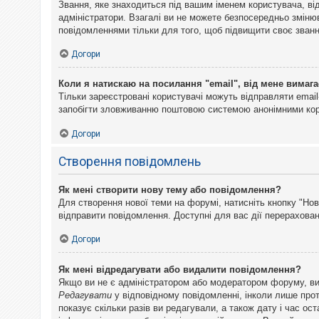
Звання, яке знаходиться під вашим іменем користувача, ві
адміністратори. Взагалі ви не можете безпосередньо змін
повідомленнями тільки для того, щоб підвищити своє званн
Догори
Коли я натискаю на посилання "email", від мене вимага
Тільки зареєстровані користувачі можуть відправляти emai
запобігти зловживанню поштовою системою анонімними ко
Догори
Створення повідомлень
Як мені створити нову тему або повідомлення?
Для створення нової теми на форумі, натисніть кнопку "Нов
відправити повідомлення. Доступні для вас дії перерахован
Догори
Як мені відредагувати або видалити повідомлення?
Якщо ви не є адміністратором або модератором форуму, ви
Редагувати
у відповідному повідомленні, інколи лише прот
показує скільки разів ви редагували, а також дату і час о