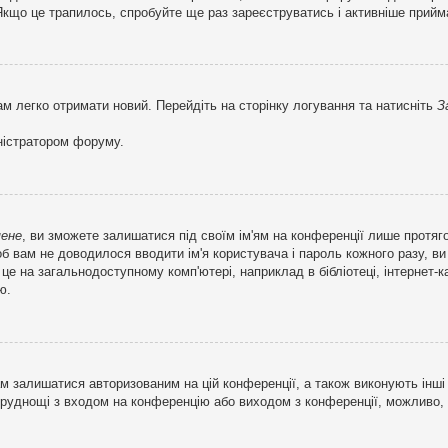
кщо це трапилось, спробуйте ще раз зареєструватись і активніше прийма
ам легко отримати новий. Перейдіть на сторінку логування та натисніть
З
ністратором форуму.
мене
, ви зможете залишатися під своїм ім'ям на конференції лише протяг
об вам не доводилося вводити ім'я користувача і пароль кожного разу, 
 на загальнодоступному комп'ютері, наприклад в бібліотеці, інтернет-ка
ю.
м залишатися авторизованим на цій конференції, а також виконують інші 
труднощі з входом на конференцію або виходом з конференції, можливо,