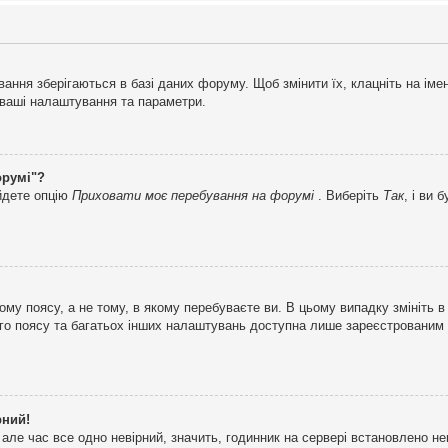
ня зберігаються в базі даних форуму. Щоб змінити їх, клацніть на імені 
і ваші налаштування та параметри.
орумі"?
айдете опцію
Приховати моє перебування на форумі
. Виберіть
Так
, і ви
му поясу, а не тому, в якому перебуваєте ви. В цьому випадку змініть в
вого поясу та багатьох інших налаштувань доступна лише зареєстрованим
рний!
але час все одно невірний, значить, годинник на сервері встановлено н