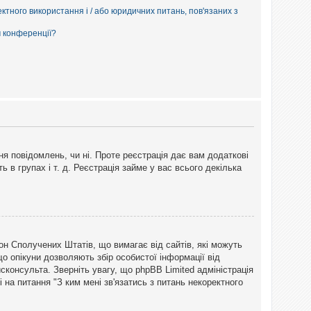
ектного використання і / або юридичних питань, пов'язаних з
м конференції?
ня повідомлень, чи ні. Проте реєстрація дає вам додаткові
ь в групах і т. д. Реєстрація займе у вас всього декілька
закон Сполучених Штатів, що вимагає від сайтів, які можуть
о опікуни дозволяють збір особистої інформації від
сконсульта. Зверніть увагу, що phpBB Limited адміністрація
 на питання "З ким мені зв'язатись з питань некоректного