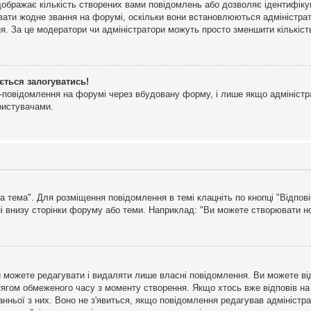
дображає кількість створених вами повідомлень або дозволяє ідентифіку
ювати жодне звання на форумі, оскільки вони встановлюються адміністра
я. За це модератори чи адміністратори можуть просто зменшити кількіс
ється залогуватись!
l-повідомлення на форумі через вбудовану форму, і лише якщо адміністр
ристувачами.
а тема". Для розміщення повідомлення в темі клацніть по кнопці "Відпо
і внизу сторінки форуму або теми. Наприклад: "Ви можете створювати нов
 можете редагувати і видаляти лише власні повідомлення. Ви можете ві
ягом обмеженого часу з моменту створення. Якщо хтось вже відповів на 
станньої з них. Воно не з'явиться, якщо повідомлення редагував адмініс