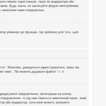
вати певних користувачів, таких як модератори або
тором. Будь ласка, не засмічуйте форум непотрібними
ть написаних вами повідомлень.
атор увімкнув цю функцію. Це зроблено для того, щоб
вісти". Можливо, доведеться зареєструватися, перш ніж
і теми", "Ви можете додавати файли" і т. п.
дредагувати повідомлення, натиснувши на кнопку
повідомлення, то під ним з'явиться невеличкий напис, який
тратор або модератор, хоча вони можуть залишити