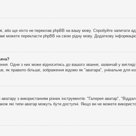
і, або ще ніхто не переклав phpBB на вашу мову. Спробуйте запитати ад
 самі можете перекласти phpBB на свою рідну мову. Додаткову інформаці
вача?
ня. Одне з них може відноситись до вашого звання, зазвичай у вигляді зі
е, як правило більше, зображення відомо як "аватара", унікальне для к
аватару з використанням різних інструментів: "Галерея аватар", "Відда
акож які типи аватар можуть бути доступні. Якщо ви не можете використо