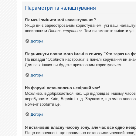
Параметри та налаштування
Як мені змінити мої налаштування?
Якщо ви є зареєстрованим користувачем, усі ваші налаштуван
посиланням
Панель керування
. Там ви зможете змінити ус
Догори
Як уникнути появи мого імені в списку "Хто зараз на ф
На вкладці "Особисті настройки" в панелі керування ви зн
Для всіх інших ви будете прихованим користувачем.
Догори
На форумі встановлено невірний час!
Можливо, відображається час, що відповідає іншому часово
перебуваєте: Київ, Берлін і т. д. Зауважте, що зміна часо
момент зробити це.
Догори
Я встановив власну часову зону, але час все одно неві
Якщо ви впевнені, що правильно встановили часовий пояс, 