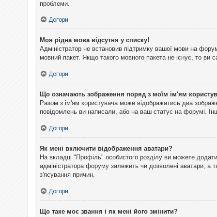
проблеми.
Догори
Моя рідна мова відсутня у списку!
Адміністратор не встановив підтримку вашої мови на форум
мовний пакет. Якщо такого мовного пакета не існує, то ви
Догори
Що означають зображення поряд з моїм ім'ям користу
Разом з ім'ям користувача може відображатись два зображен
повідомлень ви написали, або на ваш статус на форумі. Інш
Догори
Як мені включити відображення аватари?
На вкладці "Профіль" особистого розділу ви можете додати 
адміністратора форуму залежить чи дозволені аватари, а т
з'ясування причин.
Догори
Що таке моє звання і як мені його змінити?