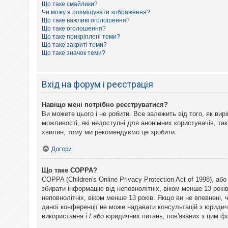
Що таке смайлики?
к
Чи можу я розміщувати зображення?
Що таке важливі оголошення?
Що таке оголошення?
Д
Що таке прикріплені теми?
о
Що таке закриті теми?
п
Що таке значок теми?
о
м
о
г
Вхід на форум і реєстрація
а
Навіщо мені потрібно реєструватися?
Ви можете цього і не робити. Все залежить від того, як ви
можливості, які недоступні для анонімних користувачів, так
хвилин, тому ми рекомендуємо це зробити.
Догори
Що таке COPPA?
COPPA (Children's Online Privacy Protection Act of 1998), а
збирати інформацію від неповнолітніх, віком менше 13 рокі
неповнолітніх, віком менше 13 років. Якщо ви не впевнені,
даної конференції не може надавати консультацій з юридични
використання і / або юридичних питань, пов'язаних з цим 